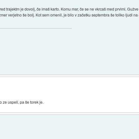
 pred trajektm je dovolj, če imaš karto. Komu mar, če se ne vkrcaš med prvimi. Gužv
azmer verjetno še bolj. Kot sem omenil, je bilo v začetku septembra še toliko ljudi na
)
 ze uspeli, pa še torek je.