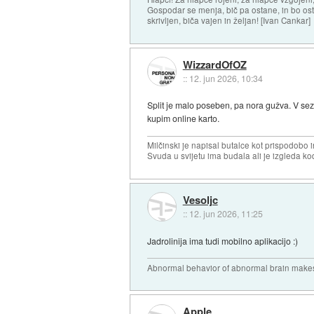
Gospodar se menja, bič pa ostane, in bo osta
skrivljen, biča vajen in željan! [Ivan Cankar]
WizzardOfOZ
::
12. jun 2026, 10:34
Split je malo poseben, pa nora gužva. V sezo
kupim online karto.
Milčinski je napisal butalce kot prispodobo in
Svuda u svijetu ima budala ali je izgleda kod
Vesoljc
::
12. jun 2026, 11:25
Jadrolinija ima tudi mobilno aplikacijo :)
Abnormal behavior of abnormal brain makes
Apple