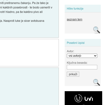
niti pretiranemu čakanju. Pa že tako je
 ni kakšnih posebnosti - te bodo usmerili v
Hitre funkcije
 notri hladno, pa še kakšno pivo ali
seznam tem
ja. Nasproti luke je sicer avtobusna
Posebni izpisi
Avtor:
Ključna beseda: