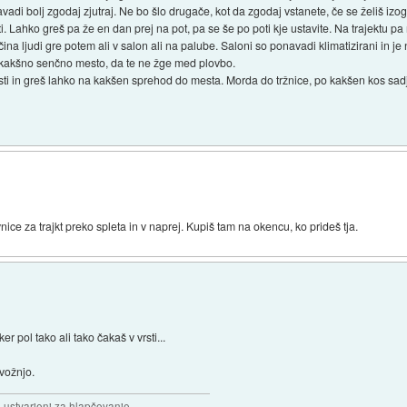
di bolj zgodaj zjutraj. Ne bo šlo drugače, kot da zgodaj vstanete, če se želiš izog
i. Lahko greš pa že en dan prej na pot, pa se še po poti kje ustavite. Na trajektu pa
Večina ljudi gre potem ali v salon ali na palube. Saloni so ponavadi klimatizirani in je
i kakšno senčno mesto, da te ne žge med plovbo.
vrsti in greš lahko na kakšen sprehod do mesta. Morda do tržnice, po kakšen kos sad
ce za trajkt preko spleta in v naprej. Kupiš tam na okencu, ko prideš tja.
er pol tako ali tako čakaš v vrsti...
vožnjo.
, ustvarjeni za hlapčevanje.