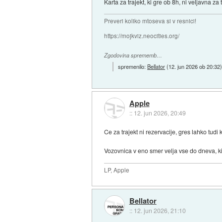
Karta za trajekt, ki gre ob 8h, ni veljavna za 
Preveri koliko mtoseva si v resnici!
https://mojkviz.neocities.org/
Zgodovina sprememb…
spremenilo:
Bellator
(
12. jun 2026 ob 20:32
Apple
::
12. jun 2026, 20:49
Ce za trajekt ni rezervacije, gres lahko tudi
Vozovnica v eno smer velja vse do dneva, ki
LP, Apple
Bellator
::
12. jun 2026, 21:10