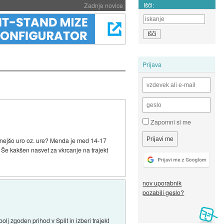
Išči:
Zadnje novice
Prijava
Zapomni si me
kasnejšo uro oz. ure? Menda je med 14-17
 Še kakšen nasvet za vkrcanje na trajekt
nov uporabnik
pozabili geslo?
olj zgoden prihod v Split in izberi trajekt