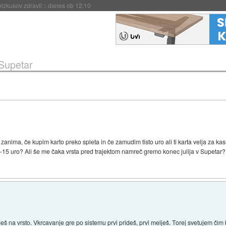
naslednji dve leti
::
danes ob 11:37
- Supetar
 zanima, če kupim karto preko spleta in če zamudim tisto uro ali ti karta velja za 
-15 uro? Ali še me čaka vrsta pred trajektom namreč gremo konec julija v Supetar?
ideš na vrsto. Vkrcavanje gre po sistemu prvi prideš, prvi melješ. Torej svetujem čim b