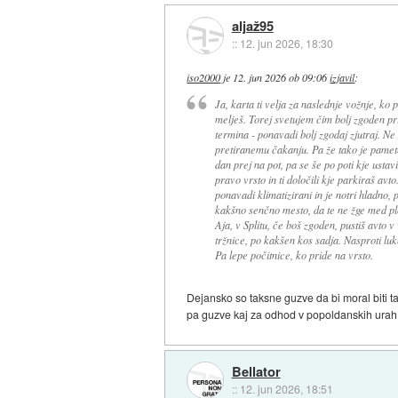
aljaž95
::
12. jun 2026, 18:30
iso2000
je
12. jun 2026 ob 09:06
izjavil
:
Ja, karta ti velja za naslednje vožnje, ko
melješ. Torej svetujem čim bolj zgoden pri
termina - ponavadi bolj zgodaj zjutraj. Ne 
pretiranemu čakanju. Pa že tako je pametn
dan prej na pot, pa se še po poti kje ustav
pravo vrsto in ti določili kje parkiraš avto
ponavadi klimatizirani in je notri hladno, 
kakšno senčno mesto, da te ne žge med pl
Aja, v Splitu, če boš zgoden, pustiš avto 
tržnice, po kakšen kos sadja. Nasproti luk
Pa lepe počitnice, ko pride na vrsto.
Dejansko so taksne guzve da bi moral biti t
pa guzve kaj za odhod v popoldanskih ura
Bellator
::
12. jun 2026, 18:51