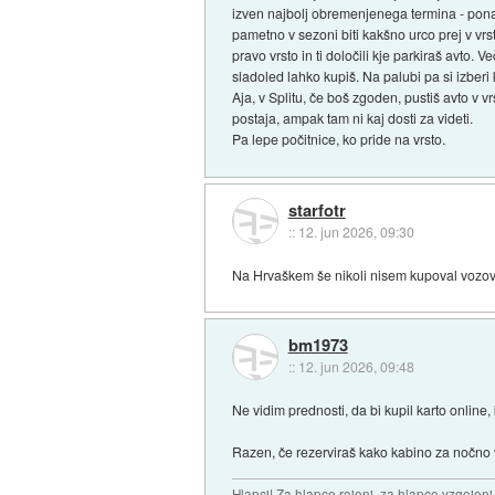
izven najbolj obremenjenega termina - ponava
pametno v sezoni biti kakšno urco prej v vrst
pravo vrsto in ti določili kje parkiraš avto. 
sladoled lahko kupiš. Na palubi pa si izber
Aja, v Splitu, če boš zgoden, pustiš avto v 
postaja, ampak tam ni kaj dosti za videti.
Pa lepe počitnice, ko pride na vrsto.
starfotr
::
12. jun 2026, 09:30
Na Hrvaškem še nikoli nisem kupoval vozovni
bm1973
::
12. jun 2026, 09:48
Ne vidim prednosti, da bi kupil karto online, k
Razen, če rezerviraš kako kabino za nočno 
Hlapci! Za hlapce rojeni, za hlapce vzgojeni