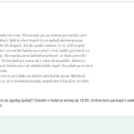
 prideš na vrsto. Vkrcavanje gre po sistemu prvi prideš, prvi
hod v Split in izberi trajekt izven najbolj obremenjenega
bo šlo drugače, kot da zgodaj vstanete, če se želiš izogniti
o v sezoni biti kakšno urco prej v vrsti. Lahko greš pa že en
ite. Na trajektu pa ni kakšnih posebnosti - te bodo usmerili v
. Večina ljudi gre potem ali v salon ali na palube. Saloni so
pa še kakšno pivo ali sladoled lahko kupiš. Na palubi pa si izberi
ovbo.
v vrsti in greš lahko na kakšen sprehod do mesta. Morda do
e je sicer avtobusna postaja, ampak tam ni kaj dosti za videti.
am ze zgodaj zjutraj? Checkin v hotel je komaj ob 15.00. Online bom pa kupil v vs
h?