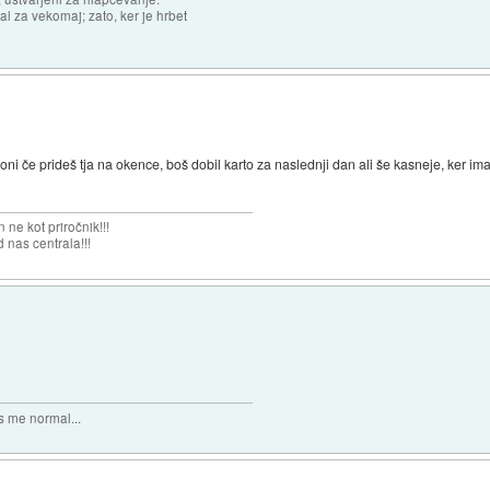
l za vekomaj; zato, ker je hrbet
ni če prideš tja na okence, boš dobil karto za naslednji dan ali še kasneje, ker im
 ne kot priročnik!!!
 nas centrala!!!
 me normal...