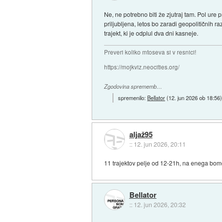
Ne, ne potrebno biti že zjutraj tam. Pol ure
priljubljena, letos bo zaradi geopolitičnih r
trajekt, ki je odplul dva dni kasneje.
Preveri koliko mtoseva si v resnici!
https://mojkviz.neocities.org/
Zgodovina sprememb…
spremenilo:
Bellator
(
12. jun 2026 ob 18:56
aljaž95
::
12. jun 2026, 20:11
11 trajektov pelje od 12-21h, na enega bomo
Bellator
::
12. jun 2026, 20:32