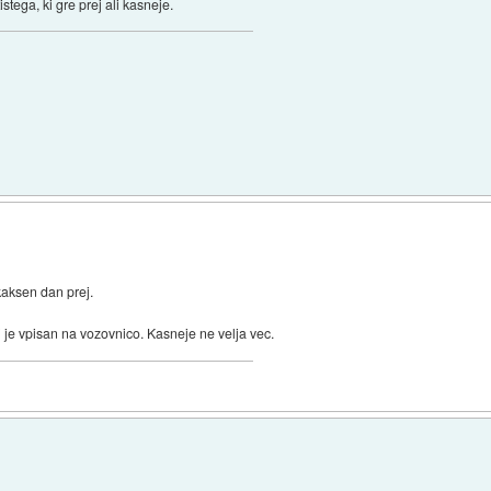
tistega, ki gre prej ali kasneje.
)
 kaksen dan prej.
 je vpisan na vozovnico. Kasneje ne velja vec.