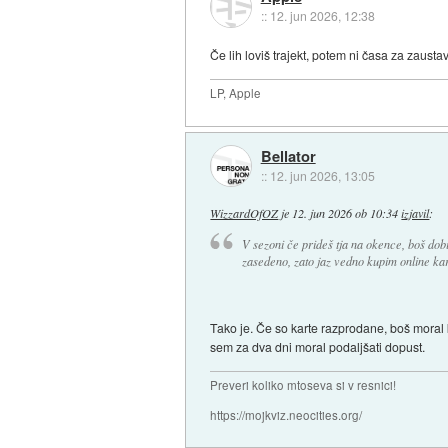
::
12. jun 2026, 12:38
Če lih loviš trajekt, potem ni časa za zausta
LP, Apple
Bellator
::
12. jun 2026, 13:05
WizzardOfOZ
je
12. jun 2026 ob 10:34
izjavil
:
V sezoni če prideš tja na okence, boš dobil
zasedeno, zato jaz vedno kupim online kar
Tako je. Če so karte razprodane, boš moral k
sem za dva dni moral podaljšati dopust.
Preveri koliko mtoseva si v resnici!
https://mojkviz.neocities.org/