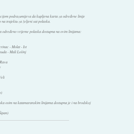
acijom podrazumijeva da kupljena karta za određene linije
 na trajektu za željeni sat polaska.
za određeno vrijeme polaska dostupna na ovim linijama:
rinac - Molat - Ist
muda - Mali Lošinj
 Rava
e
eli
o)
ka osim na katamaranskim linijama dostupna je i na brodskoj
Šipan)