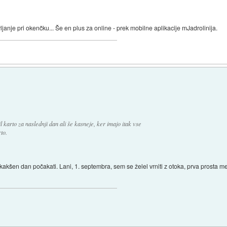
vljanje pri okenčku... Še en plus za online - prek mobilne aplikacije mJadrolinija.
 karto za naslednji dan ali še kasneje, ker imajo itak vse
to.
akšen dan počakati. Lani, 1. septembra, sem se želel vrniti z otoka, prva prosta mes