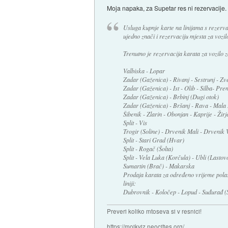
Moja napaka, za Supetar res ni rezervacije.
Usluga kupnje karte na linijama s rezerv
ujedno znači i rezervaciju mjesta za vozilo
Trenutno je rezervacija karata za vozilo 
Valbiska - Lopar
Zadar (Gaženica) - Rivanj - Sestrunj - Zve
Zadar (Gaženica) - Ist - Olib - Silba- Pre
Zadar (Gaženica) - Brbinj (Dugi otok)
Zadar (Gaženica) - Bršanj - Rava - Mala
Šibenik - Zlarin - Obonjan - Kaprije - Žirj
Split - Vis
Trogir (Soline) - Drvenik Mali - Drvenik V
Split - Stari Grad (Hvar)
Split - Rogač (Šolta)
Split - Vela Luka (Korčula) - Ubli (Lastov
Sumartin (Brač) - Makarska
Prodaja karata za određeno vrijeme polas
liniji:
Dubrovnik - Koločep - Lopud - Suđurađ (
Preveri koliko mtoseva si v resnici!
https://mojkviz.neocities.org/