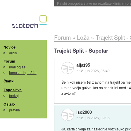
Sandisk že prodal več kot polovico SSD-jev za 
Forum
»
Loža
»
Trajekt Split 
Novice
Trajekt Split - Supetar
arhiv
Forum
aljaž95
mali oglasi
::
12. jun 2026, 06:49
teme zadnjih 24h
Članki
Še nikoli nisem šel z avtom na trajekt pa me
uro največja gužva, ker so check-ini med 14
Zaposlitve
z avtom?
brskaj
Ostalo
pravila
iso2000
::
12. jun 2026, 09:06
Ja, karta ti velja za naslednje vožnje, ko pr