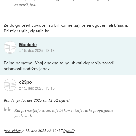
so umrli, ipd.
Že dolgo pred covidom so bili komentarji onemogočeni ali brisani.
Pri migrantih, ciganih itd.
Machete
::
15. dec 2025, 13:13
Edina pametna. Vsaj dnevno te ne uhvati depresija zaradi
bebavosti sodržavljanov.
c23po
::
15. dec 2025, 13:15
Blinder
je
15. dec 2025 ob 12:52
izjavil
:
Kaj prenavljajo stran, raje bi komentarje ruske propagande
moderirali
free_rider
je
15. dec 2025 ob 12:27
izjavil
: