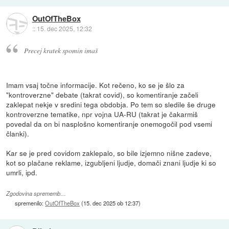
OutOfTheBox
::
15. dec 2025, 12:32
Precej kratek spomin imaš
Imam vsaj točne informacije. Kot rečeno, ko se je šlo za
"kontroverzne" debate (takrat covid), so komentiranje začeli
zaklepat nekje v sredini tega obdobja. Po tem so sledile še druge
kontroverzne tematike, npr vojna UA-RU (takrat je čakarmiš
povedal da on bi nasplošno komentiranje onemogočil pod vsemi
članki).
Kar se je pred covidom zaklepalo, so bile izjemno nišne zadeve,
kot so plačane reklame, izgubljeni ljudje, domači znani ljudje ki so
umrli, ipd.
Zgodovina sprememb…
spremenilo:
OutOfTheBox
(
15. dec 2025 ob 12:37
)