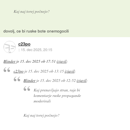
Kaj naj torej počnejo?
dovolj, ce bi ruske bote onemogocili
c23po
::
15. dec 2025, 20:15
Blinder
je
15. dec 2025 ob 17:51
izjavil
:
c23po
je
15. dec 2025 ob 13:15
izjavil
:
Blinder
je
15. dec 2025 ob 12:52
izjavil
:
Kaj prenavljajo stran, raje bi
komentarje ruske propagande
moderirali
Kaj naj torej počnejo?