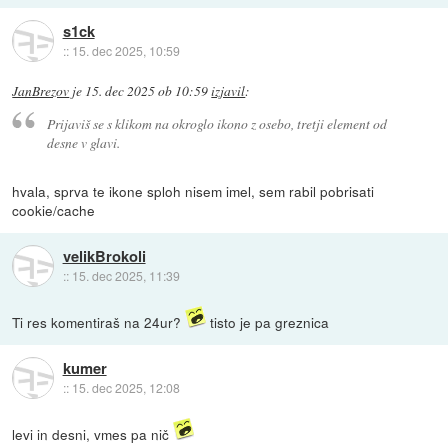
s1ck
::
15. dec 2025, 10:59
JanBrezov
je
15. dec 2025 ob 10:59
izjavil
:
Prijaviš se s klikom na okroglo ikono z osebo, tretji element od
desne v glavi.
hvala, sprva te ikone sploh nisem imel, sem rabil pobrisati
cookie/cache
velikBrokoli
::
15. dec 2025, 11:39
Ti res komentiraš na 24ur?
tisto je pa greznica
kumer
::
15. dec 2025, 12:08
levi in desni, vmes pa nič