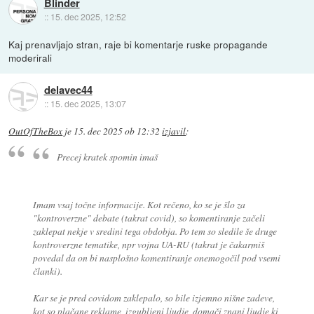
Blinder
::
15. dec 2025, 12:52
Kaj prenavljajo stran, raje bi komentarje ruske propagande
moderirali
delavec44
::
15. dec 2025, 13:07
OutOfTheBox
je
15. dec 2025 ob 12:32
izjavil
:
Precej kratek spomin imaš
Imam vsaj točne informacije. Kot rečeno, ko se je šlo za
"kontroverzne" debate (takrat covid), so komentiranje začeli
zaklepat nekje v sredini tega obdobja. Po tem so sledile še druge
kontroverzne tematike, npr vojna UA-RU (takrat je čakarmiš
povedal da on bi nasplošno komentiranje onemogočil pod vsemi
članki).
Kar se je pred covidom zaklepalo, so bile izjemno nišne zadeve,
kot so plačane reklame, izgubljeni ljudje, domači znani ljudje ki