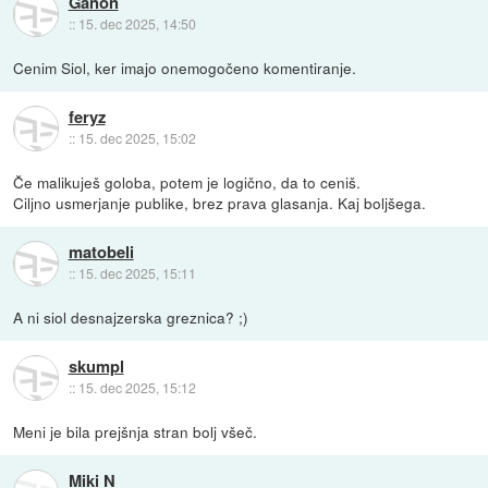
Ganon
::
15. dec 2025, 14:50
Cenim Siol, ker imajo onemogočeno komentiranje.
feryz
::
15. dec 2025, 15:02
Če malikuješ goloba, potem je logično, da to ceniš.
Ciljno usmerjanje publike, brez prava glasanja. Kaj boljšega.
matobeli
::
15. dec 2025, 15:11
A ni siol desnajzerska greznica? ;)
skumpl
::
15. dec 2025, 15:12
Meni je bila prejšnja stran bolj všeč.
Miki N