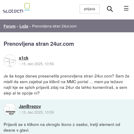
☰
Forum
»
Loža
»
Prenovljena stran 24ur.com
Prenovljena stran 24ur.com
s1ck
::
15. dec 2025, 10:56
Je še koga danes presenetila prenovljena stran 24ur.com? Sem že
mislil da sem zajebal pa kliknil na MMC portal ... mam pa težavo
najti kje se sploh prijaviš zdaj na 24ur da lahko komentiraš, a sem
slep al te opcije ni?
JanBrezov
::
15. dec 2025, 10:59
Prijaviš se s klikom na okroglo ikono z osebo, tretji element od
desne v glavi.