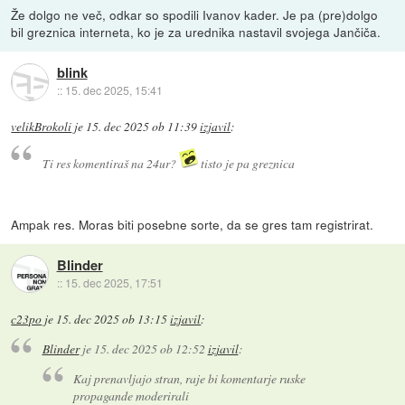
Že dolgo ne več, odkar so spodili Ivanov kader. Je pa (pre)dolgo
bil greznica interneta, ko je za urednika nastavil svojega Jančiča.
blink
::
15. dec 2025, 15:41
velikBrokoli
je
15. dec 2025 ob 11:39
izjavil
:
Ti res komentiraš na 24ur?
tisto je pa greznica
Ampak res. Moras biti posebne sorte, da se gres tam registrirat.
Blinder
::
15. dec 2025, 17:51
c23po
je
15. dec 2025 ob 13:15
izjavil
:
Blinder
je
15. dec 2025 ob 12:52
izjavil
:
Kaj prenavljajo stran, raje bi komentarje ruske
propagande moderirali