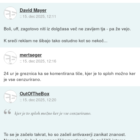
David Mayer
::
15. dec 2025, 12:11
Boli, uff, zagotovo niti iz dolgčasa več ne zavijem tja - pa že vejo.
K sreči reklam ne šibajo tako ostudno kot so nekoč...
mertseger
::
15. dec 2025, 12:16
24 ur je greznica ka se komentirana tiče, kjer je to sploh možno ker
je vse cenzurirano.
OutOfTheBox
::
15. dec 2025, 12:20
kjer je to sploh možno ker je vse cenzurirano.
To se je začelo takrat, ko so začeli antivaxerji zanikat znanost.