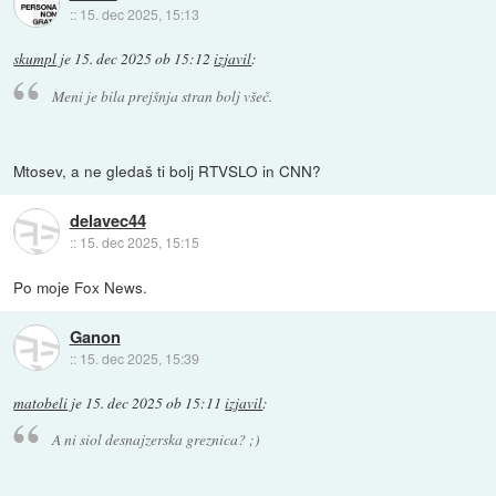
::
15. dec 2025, 15:13
skumpl
je
15. dec 2025 ob 15:12
izjavil
:
Meni je bila prejšnja stran bolj všeč.
Mtosev, a ne gledaš ti bolj RTVSLO in CNN?
delavec44
::
15. dec 2025, 15:15
Po moje Fox News.
Ganon
::
15. dec 2025, 15:39
matobeli
je
15. dec 2025 ob 15:11
izjavil
:
A ni siol desnajzerska greznica? ;)