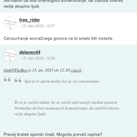
Normalno da boš onemogočil komentiranje, da zaščitiš interes
večje skupine ljudi.
free_rider
::
15. dec 2025, 12:27
Cenzuriranje sovražnega govora ne bi smelo biti moteče.
delavec44
::
15. dec 2025, 12:28
OutOfTheBox
je
15. dec 2025 ob 12:20
izjavil
:
kjer je to sploh možno ker je vse cenzurirano.
To se je začelo takrat, ko so začeli antivaxerji zanikat znanost.
Normalno da boš onemogočil komentiranje, da zaščitiš interes
večje skupine ljudi.
Precej kratek spomin imaš. Mogoče preveč cepiva?