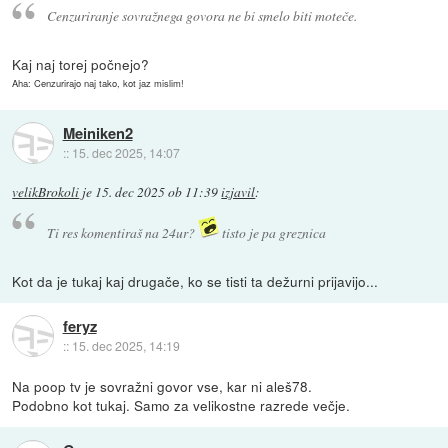
Cenzuriranje sovražnega govora ne bi smelo biti moteče.
Kaj naj torej počnejo?
Aha: Cenzurirajo naj tako, kot jaz mislim!
Meiniken2
::
15. dec 2025, 14:07
velikBrokoli
je
15. dec 2025 ob 11:39
izjavil
:
Ti res komentiraš na 24ur?
tisto je pa greznica
Kot da je tukaj kaj drugače, ko se tisti ta dežurni prijavijo...
feryz
::
15. dec 2025, 14:19
Na poop tv je sovražni govor vse, kar ni aleš78.
Podobno kot tukaj. Samo za velikostne razrede večje.