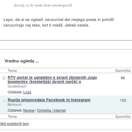
dovolj, ce bi ruske bote onemogocili
Lepo, da si se oglasil, cenzuriral del mojega posta in potrdil:
cenzurirajo naj tako, kot ti misliš. Jebeš ostale.
Vredno ogleda ...
Tema
Sporočila
⊘
RTV portal je ugrabljen s strani zblojenih Jugo
96
boomerjev (kremeljski dvorni norčki n
DoubleDutch
Oddelek:
Loža
»
Rusija prepovedala Facebook in Instagram
103
McHusch
Oddelek:
Novice
/
Omrežja / internet
Tema
Sporočila
Več podobnih tem