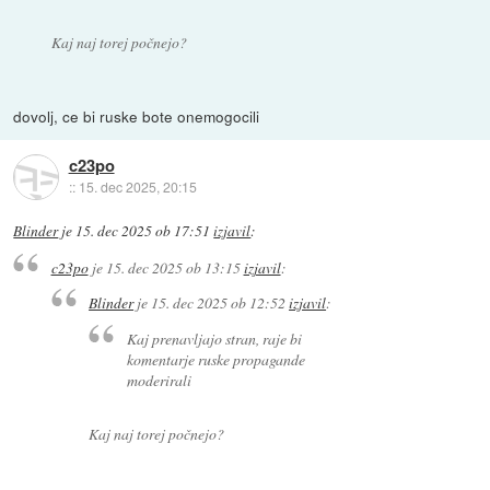
Kaj naj torej počnejo?
dovolj, ce bi ruske bote onemogocili
c23po
::
15. dec 2025, 20:15
Blinder
je
15. dec 2025 ob 17:51
izjavil
:
c23po
je
15. dec 2025 ob 13:15
izjavil
:
Blinder
je
15. dec 2025 ob 12:52
izjavil
:
Kaj prenavljajo stran, raje bi
komentarje ruske propagande
moderirali
Kaj naj torej počnejo?