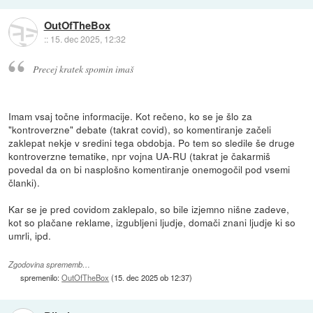
OutOfTheBox
::
15. dec 2025, 12:32
Precej kratek spomin imaš
Imam vsaj točne informacije. Kot rečeno, ko se je šlo za
"kontroverzne" debate (takrat covid), so komentiranje začeli
zaklepat nekje v sredini tega obdobja. Po tem so sledile še druge
kontroverzne tematike, npr vojna UA-RU (takrat je čakarmiš
povedal da on bi nasplošno komentiranje onemogočil pod vsemi
članki).
Kar se je pred covidom zaklepalo, so bile izjemno nišne zadeve,
kot so plačane reklame, izgubljeni ljudje, domači znani ljudje ki so
umrli, ipd.
Zgodovina sprememb…
spremenilo:
OutOfTheBox
(
15. dec 2025 ob 12:37
)