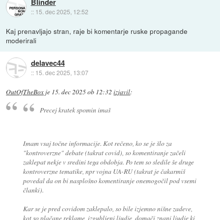
Blinder
::
15. dec 2025, 12:52
Kaj prenavljajo stran, raje bi komentarje ruske propagande
moderirali
delavec44
::
15. dec 2025, 13:07
OutOfTheBox
je
15. dec 2025 ob 12:32
izjavil
:
Precej kratek spomin imaš
Imam vsaj točne informacije. Kot rečeno, ko se je šlo za
"kontroverzne" debate (takrat covid), so komentiranje začeli
zaklepat nekje v sredini tega obdobja. Po tem so sledile še druge
kontroverzne tematike, npr vojna UA-RU (takrat je čakarmiš
povedal da on bi nasplošno komentiranje onemogočil pod vsemi
članki).
Kar se je pred covidom zaklepalo, so bile izjemno nišne zadeve,
kot so plačane reklame, izgubljeni ljudje, domači znani ljudje ki