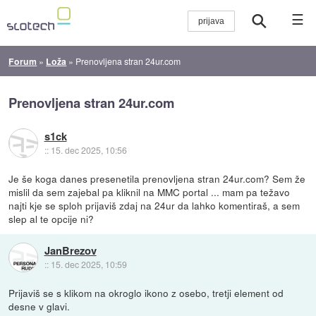
☰
Forum
»
Loža
»
Prenovljena stran 24ur.com
Prenovljena stran 24ur.com
s1ck
::
15. dec 2025, 10:56
Je še koga danes presenetila prenovljena stran 24ur.com? Sem že
mislil da sem zajebal pa kliknil na MMC portal ... mam pa težavo
najti kje se sploh prijaviš zdaj na 24ur da lahko komentiraš, a sem
slep al te opcije ni?
JanBrezov
::
15. dec 2025, 10:59
Prijaviš se s klikom na okroglo ikono z osebo, tretji element od
desne v glavi.