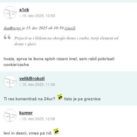
s1ck
::
15. dec 2025, 10:59
JanBrezov
je
15. dec 2025 ob 10:59
izjavil
:
Prijaviš se s klikom na okroglo ikono z osebo, tretji element od
desne v glavi.
hvala, sprva te ikone sploh nisem imel, sem rabil pobrisati
cookie/cache
velikBrokoli
::
15. dec 2025, 11:39
Ti res komentiraš na 24ur?
tisto je pa greznica
kumer
::
15. dec 2025, 12:08
levi in desni, vmes pa nič