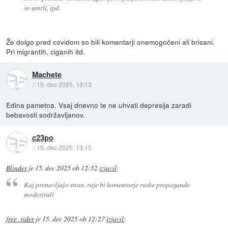
so umrli, ipd.
Že dolgo pred covidom so bili komentarji onemogočeni ali brisani.
Pri migrantih, ciganih itd.
Machete
::
15. dec 2025, 13:13
Edina pametna. Vsaj dnevno te ne uhvati depresija zaradi
bebavosti sodržavljanov.
c23po
::
15. dec 2025, 13:15
Blinder
je
15. dec 2025 ob 12:52
izjavil
:
Kaj prenavljajo stran, raje bi komentarje ruske propagande
moderirali
free_rider
je
15. dec 2025 ob 12:27
izjavil
: