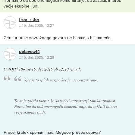
Normalno da boš onemogočil komentiranje, da zaščitiš interes
večje skupine ljudi.
free_rider
::
15. dec 2025, 12:27
Cenzuriranje sovražnega govora ne bi smelo biti moteče.
delavec44
::
15. dec 2025, 12:28
OutOfTheBox
je
15. dec 2025 ob 12:20
izjavil
:
kjer je to sploh možno ker je vse cenzurirano.
To se je začelo takrat, ko so začeli antivaxerji zanikat znanost.
Normalno da boš onemogočil komentiranje, da zaščitiš interes
večje skupine ljudi.
Precej kratek spomin imaš. Mogoče preveč cepiva?