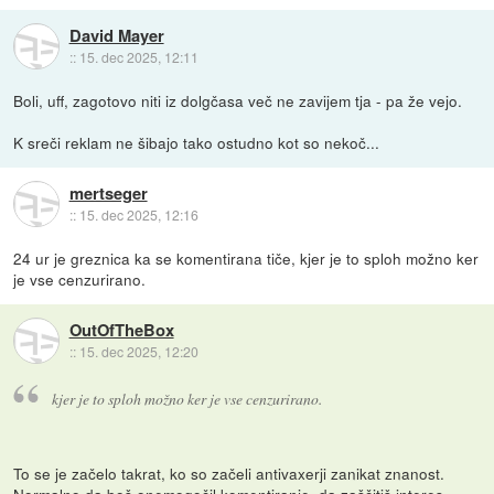
David Mayer
::
15. dec 2025, 12:11
Boli, uff, zagotovo niti iz dolgčasa več ne zavijem tja - pa že vejo.
K sreči reklam ne šibajo tako ostudno kot so nekoč...
mertseger
::
15. dec 2025, 12:16
24 ur je greznica ka se komentirana tiče, kjer je to sploh možno ker
je vse cenzurirano.
OutOfTheBox
::
15. dec 2025, 12:20
kjer je to sploh možno ker je vse cenzurirano.
To se je začelo takrat, ko so začeli antivaxerji zanikat znanost.