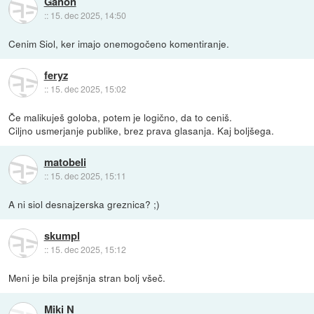
Ganon
::
15. dec 2025, 14:50
Cenim Siol, ker imajo onemogočeno komentiranje.
feryz
::
15. dec 2025, 15:02
Če malikuješ goloba, potem je logično, da to ceniš.
Ciljno usmerjanje publike, brez prava glasanja. Kaj boljšega.
matobeli
::
15. dec 2025, 15:11
A ni siol desnajzerska greznica? ;)
skumpl
::
15. dec 2025, 15:12
Meni je bila prejšnja stran bolj všeč.
Miki N