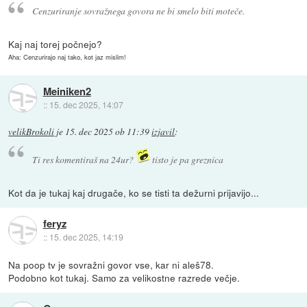
Cenzuriranje sovražnega govora ne bi smelo biti moteče.
Kaj naj torej počnejo?
Aha: Cenzurirajo naj tako, kot jaz mislim!
Meiniken2
::
15. dec 2025, 14:07
velikBrokoli
je
15. dec 2025 ob 11:39
izjavil
:
Ti res komentiraš na 24ur?
tisto je pa greznica
Kot da je tukaj kaj drugače, ko se tisti ta dežurni prijavijo...
feryz
::
15. dec 2025, 14:19
Na poop tv je sovražni govor vse, kar ni aleš78.
Podobno kot tukaj. Samo za velikostne razrede večje.