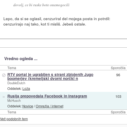
dovolj, ce bi ruske bote onemogocili
Lepo, da si se oglasil, cenzuriral del mojega posta in potrdil:
cenzurirajo naj tako, kot ti misliš. Jebeš ostale.
Vredno ogleda ...
Tema
Sporočila
⊘
RTV portal je ugrabljen s strani zblojenih Jugo
96
boomerjev (kremeljski dvorni norčki n
DoubleDutch
Oddelek:
Loža
»
Rusija prepovedala Facebook in Instagram
103
McHusch
Oddelek:
Novice
/
Omrežja / internet
Tema
Sporočila
Več podobnih tem