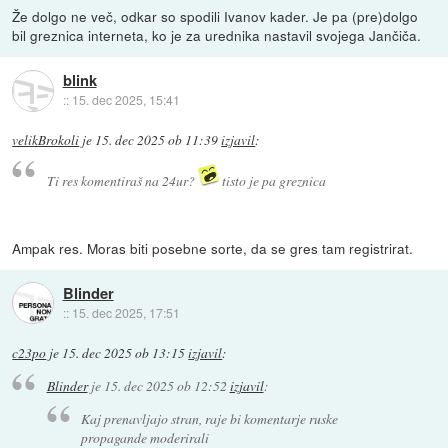
Že dolgo ne več, odkar so spodili Ivanov kader. Je pa (pre)dolgo
bil greznica interneta, ko je za urednika nastavil svojega Jančiča.
blink
::
15. dec 2025, 15:41
velikBrokoli
je
15. dec 2025 ob 11:39
izjavil
:
Ti res komentiraš na 24ur?
tisto je pa greznica
Ampak res. Moras biti posebne sorte, da se gres tam registrirat.
Blinder
::
15. dec 2025, 17:51
c23po
je
15. dec 2025 ob 13:15
izjavil
:
Blinder
je
15. dec 2025 ob 12:52
izjavil
:
Kaj prenavljajo stran, raje bi komentarje ruske
propagande moderirali