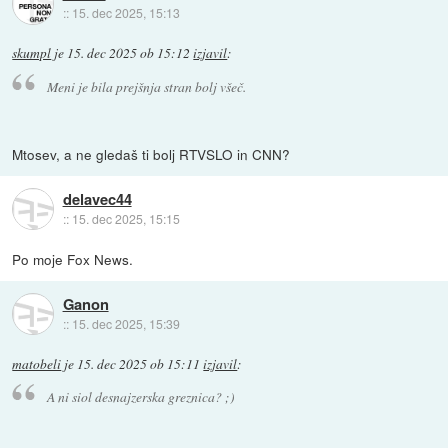
::
15. dec 2025, 15:13
skumpl
je
15. dec 2025 ob 15:12
izjavil
:
Meni je bila prejšnja stran bolj všeč.
Mtosev, a ne gledaš ti bolj RTVSLO in CNN?
delavec44
::
15. dec 2025, 15:15
Po moje Fox News.
Ganon
::
15. dec 2025, 15:39
matobeli
je
15. dec 2025 ob 15:11
izjavil
:
A ni siol desnajzerska greznica? ;)