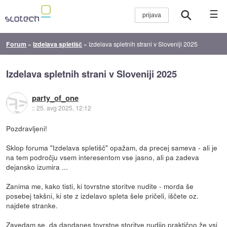
☰
Forum
»
Izdelava spletišč
»
Izdelava spletnih strani v Sloveniji 2025
Izdelava spletnih strani v Sloveniji 2025
party_of_one
::
25. avg 2025, 12:12
Pozdravljeni!
Sklop foruma "Izdelava spletišč" opažam, da precej sameva - ali je
na tem področju vsem interesentom vse jasno, ali pa zadeva
dejansko izumira ...
Zanima me, kako tisti, ki tovrstne storitve nudite - morda še
posebej takšni, ki ste z izdelavo spleta šele pričeli, iščete oz.
najdete stranke.
Zavedam se, da dandanes tovrstne storitve nudijo praktično že vsi