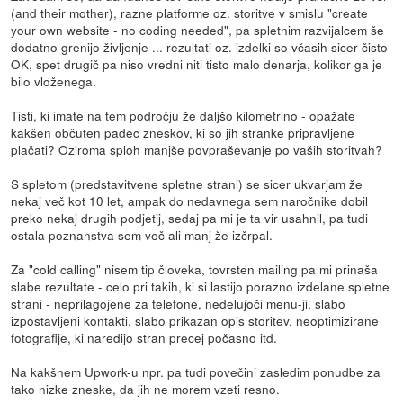
(and their mother), razne platforme oz. storitve v smislu "create
your own website - no coding needed", pa spletnim razvijalcem še
dodatno grenijo življenje ... rezultati oz. izdelki so včasih sicer čisto
OK, spet drugič pa niso vredni niti tisto malo denarja, kolikor ga je
bilo vloženega.
Tisti, ki imate na tem področju že daljšo kilometrino - opažate
kakšen občuten padec zneskov, ki so jih stranke pripravljene
plačati? Oziroma sploh manjše povpraševanje po vaših storitvah?
S spletom (predstavitvene spletne strani) se sicer ukvarjam že
nekaj več kot 10 let, ampak do nedavnega sem naročnike dobil
preko nekaj drugih podjetij, sedaj pa mi je ta vir usahnil, pa tudi
ostala poznanstva sem več ali manj že izčrpal.
Za "cold calling" nisem tip človeka, tovrsten mailing pa mi prinaša
slabe rezultate - celo pri takih, ki si lastijo porazno izdelane spletne
strani - neprilagojene za telefone, nedelujoči menu-ji, slabo
izpostavljeni kontakti, slabo prikazan opis storitev, neoptimizirane
fotografije, ki naredijo stran precej počasno itd.
Na kakšnem Upwork-u npr. pa tudi povečini zasledim ponudbe za
tako nizke zneske, da jih ne morem vzeti resno.