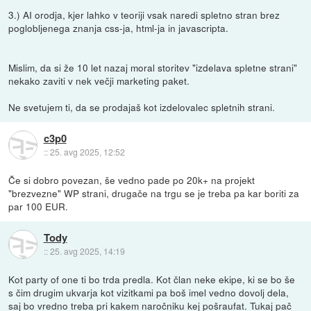
3.) AI orodja, kjer lahko v teoriji vsak naredi spletno stran brez
poglobljenega znanja css-ja, html-ja in javascripta.
Mislim, da si že 10 let nazaj moral storitev "izdelava spletne strani"
nekako zaviti v nek večji marketing paket.
Ne svetujem ti, da se prodajaš kot izdelovalec spletnih strani.
c3p0
::
25. avg 2025, 12:52
Če si dobro povezan, še vedno pade po 20k+ na projekt
"brezvezne" WP strani, drugače na trgu se je treba pa kar boriti za
par 100 EUR.
Tody
::
25. avg 2025, 14:19
Kot party of one ti bo trda predla. Kot član neke ekipe, ki se bo še
s čim drugim ukvarja kot vizitkami pa boš imel vedno dovolj dela,
saj bo vredno treba pri kakem naročniku kej pošraufat. Tukaj pač