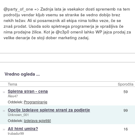
@party_of_one => Zadnja lata je vsekakor dosti sprememb na tem
področju vendar kljub vsemu se stranke še vedno dobijo brez
nekih težav. Ali si posameznik ali ekipa nima toliko veze, če se
znaš prodat. Usoda solo spletnega programerja je vprašljiva če
nima prodajne žilice. Kot je @c3p0 omenil lahko WP jajca prodaj za
velike denarje če stoji dober marketing zadaj.
Vredno ogleda ...
Tema
Sporočila
»
Spletna stran - cena
59
Ales47
Oddelek:
Programiranje
»
Opcije izdelave spletne strani za podjetje
99
Unknown_001
Oddelek:
Izdelava spletišč
»
Ali html umira?
16
trubadur99