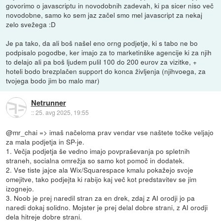
govorimo o javascriptu in novodobnih zadevah, ki pa sicer niso več
novodobne, samo ko sem jaz začel smo mel javascript za nekaj
zelo svežega :D
Je pa tako, da ali boš našel eno orng podjetje, ki s tabo ne bo
podpisalo pogodbe, ker imajo za to marketinške agencije ki za njih
to delajo ali pa boš ljudem pulil 100 do 200 eurov za vizitke, +
hoteli bodo brezplačen support do konca življenja (njihvoega, za
tvojega bodo jim bo malo mar)
Netrunner
::
25. avg 2025, 19:55
@mr_chai => imaš načeloma prav vendar vse naštete točke veljajo
za mala podjetja in SP-je.
1. Večja podjetja še vedno imajo povpraševanja po spletnih
straneh, socialna omrežja so samo kot pomoč in dodatek.
2. Vse tiste jajce ala Wix/Squarespace kmalu pokažejo svoje
omejitve, tako podjejta ki rabijo kaj več kot predstavitev se jim
izognejo.
3. Noob je prej naredil stran za en drek, zdaj z AI orodji jo pa
naredi dokaj solidno. Mojster je prej delal dobre strani, z AI orodji
dela hitreje dobre strani.