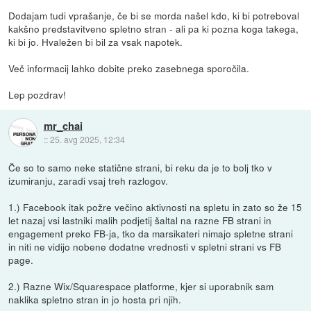
Dodajam tudi vprašanje, če bi se morda našel kdo, ki bi potreboval
kakšno predstavitveno spletno stran - ali pa ki pozna koga takega,
ki bi jo. Hvaležen bi bil za vsak napotek.
Več informacij lahko dobite preko zasebnega sporočila.
Lep pozdrav!
mr_chai
::
25. avg 2025, 12:34
Če so to samo neke statične strani, bi reku da je to bolj tko v
izumiranju, zaradi vsaj treh razlogov.
1.) Facebook itak požre večino aktivnosti na spletu in zato so že 15
let nazaj vsi lastniki malih podjetij šaltal na razne FB strani in
engagement preko FB-ja, tko da marsikateri nimajo spletne strani
in niti ne vidijo nobene dodatne vrednosti v spletni strani vs FB
page.
2.) Razne Wix/Squarespace platforme, kjer si uporabnik sam
naklika spletno stran in jo hosta pri njih.