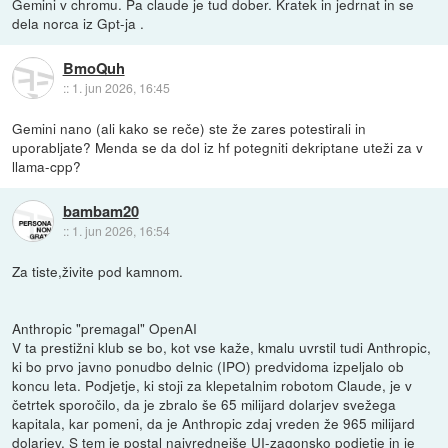
Gemini v chromu. Pa claude je tud dober. Kratek in jedrnat in se
dela norca iz Gpt-ja .
BmoQuh
::
1. jun 2026, 16:45
Gemini nano (ali kako se reče) ste že zares potestirali in
uporabljate? Menda se da dol iz hf potegniti dekriptane uteži za v
llama-cpp?
bambam20
::
1. jun 2026, 16:54
Za tiste,živite pod kamnom.
Anthropic "premagal" OpenAI
V ta prestižni klub se bo, kot vse kaže, kmalu uvrstil tudi Anthropic,
ki bo prvo javno ponudbo delnic (IPO) predvidoma izpeljalo ob
koncu leta. Podjetje, ki stoji za klepetalnim robotom Claude, je v
četrtek sporočilo, da je zbralo še 65 milijard dolarjev svežega
kapitala, kar pomeni, da je Anthropic zdaj vreden že 965 milijard
dolarjev. S tem je postal najvrednejše UI-zagonsko podjetje in je