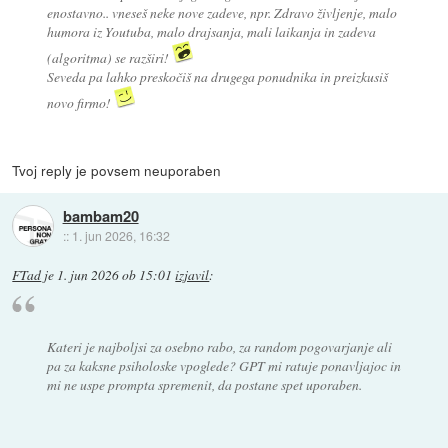
enostavno.. vneseš neke nove zadeve, npr. Zdravo življenje, malo
humora iz Youtuba, malo drajsanja, mali laikanja in zadeva
(algoritma) se razširi!
Seveda pa lahko preskočiš na drugega ponudnika in preizkusiš
novo firmo!
Tvoj reply je povsem neuporaben
bambam20
::
1. jun 2026, 16:32
FTad
je
1. jun 2026 ob 15:01
izjavil
:
Kateri je najboljsi za osebno rabo, za random pogovarjanje ali
pa za kaksne psiholoske vpoglede? GPT mi ratuje ponavljajoc in
mi ne uspe prompta spremenit, da postane spet uporaben.