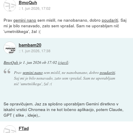
BmoQuh
::
1. jun 2026, 17:02
Prav
gemini nano
sem mislil, ne nanobanano, dobro
poudariti
. Saj
mi je bilo nenavado, zato sem vprašal. Sam ne uporabljam nič
'umetniškega', žal :(
bambam20
::
1. jun 2026, 17:38
BmoQuh
je
1. jun 2026 ob 17:02
izjavil
:
Prav
gemini nano
sem mislil, ne nanobanano, dobro
poudariti
.
Saj mi je bilo nenavado, zato sem vprašal. Sam ne uporabljam
nič 'umetniškega', žal :(
Se opravičujem. Jaz za splošno uporabljam Gemini diretkno v
iskalni vrstici Chromea in ne kot ločeno aplikacjo, potem Claude,
GPT ( slike , ideje),.
FTad