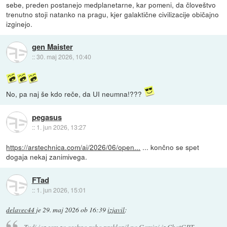
sebe, preden postanejo medplanetarne, kar pomeni, da človeštvo
trenutno stoji natanko na pragu, kjer galaktične civilizacije običajno
izginejo.
gen Maister
::
30. maj 2026, 10:40
No, pa naj še kdo reče, da UI neumna!???
pegasus
::
1. jun 2026, 13:27
https://arstechnica.com/ai/2026/06/open...
... končno se spet
dogaja nekaj zanimivega.
FTad
::
1. jun 2026, 15:01
delavec44
je
29. maj 2026 ob 16:39
izjavil
:
Tudi jaz sem za osebno rabo preklopil na Gemini iz ChatGPT.