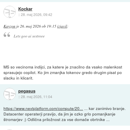
Kockar
::
28. maj 2026, 09:42
Kayzon
je
26. maj 2026 ob 19:15
izjavil
:
Lets goo ai sestreee
MS so vecinoma indijci, za katere je znacilno da vsako malenkost
sprasujejo copilot. Ko jim zmanjka tokenov gredo drugim pisat po
slacku in klicarit.
pegasus
::
28. maj 2026, 11:04
https://www.nextplatform.com/compute/20...
... kar zanimivo branje.
Datacenter operaterji pravijo, da jim je ozko grlo pomanjkanje
štromarjev ;) Odlična priložnost za vse domače obrtnike ...