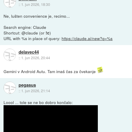
::
1. jun 2026, 18:30
Ne, lušten convenience je, recimo...
Search engine: Claude
Shortcut: @claude (or
)
!c
URL with %s in place of query:
https://claude.ai/new?q=%s
delavec44
::
1. jun 2026, 20:44
Gemini v Android Autu. Tam imaš čas za čvekanje
pegasus
::
1. jun 2026, 21:14
Loool ... tole se ne bo dobro končalo: