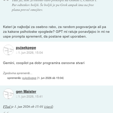
Par odtenkov boljši. Še boljši je pa Grok ampak ima na free
planu preveč omejitev.
Kateri je najboljsi za osebno rabo, za random pogovarjanje ali pa
za kaksne psiholoske vpoglede? GPT mi ratuje ponavljajoc in mi ne
uspe prompta spremenit, da postane spet uporaben.
pujsekpepe
::
1. jun 2026, 15:04
Gemini, coopilot pa dobr programira osnovne stvari
Zgodovina sprememb…
spremenilo:
pujsekpepe
(
1. jun 2026 ob 15:04
)
gen Maister
::
1. jun 2026, 15:41
FTad
je
1. jun 2026 ob 15:01
izjavil
: