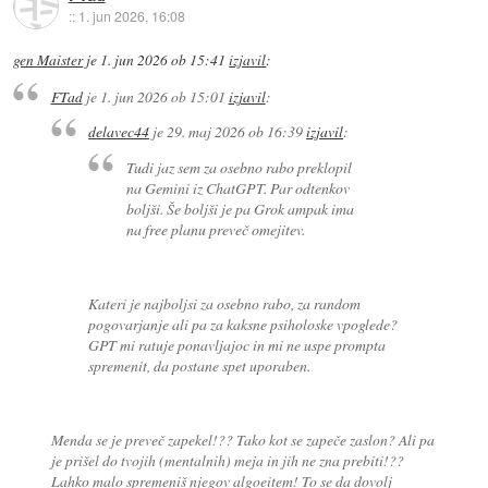
::
1. jun 2026, 16:08
gen Maister
je
1. jun 2026 ob 15:41
izjavil
:
FTad
je
1. jun 2026 ob 15:01
izjavil
:
delavec44
je
29. maj 2026 ob 16:39
izjavil
:
Tudi jaz sem za osebno rabo preklopil
na Gemini iz ChatGPT. Par odtenkov
boljši. Še boljši je pa Grok ampak ima
na free planu preveč omejitev.
Kateri je najboljsi za osebno rabo, za random
pogovarjanje ali pa za kaksne psiholoske vpoglede?
GPT mi ratuje ponavljajoc in mi ne uspe prompta
spremenit, da postane spet uporaben.
Menda se je preveč zapekel!?? Tako kot se zapeče zaslon? Ali pa
je prišel do tvojih (mentalnih) meja in jih ne zna prebiti!??
Lahko malo spremeniš njegov algoeitem! To se da dovolj