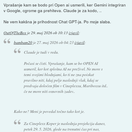
Vprašanje kam se bodo pri Open ai usmerili, ker Gemini integriran
v Google, cgrome ga prehiteva. Claude je za kodo, ..
Ne vem kakšna je prihodnost Chat GPT-ja. Po moje slaba.
OutOfTheBox
je
29. maj 2026 ob 10:13
izjavil
:
bambam20
je
27. maj 2026 ob 04:23
izjavil
:
Claude je tudi v redu.
Počasi se čisti. Vprašanje, kam se bo OPEN AI
usmeril, ker kot splošna AI ne preživel. Ne more s
temi svojimi blodnjami, ko ti ne zna poiskat
pravilno niti, kdaj pelje naslednji vlak, kdaj se
predvaja določen film v Cineplexxu, Mariboxxu itd..
če ne more niti osnovnih zadev..
Kako ne? Meni je povedal točno tako kot je.
Za Cineplexx Koper je naslednja projekcija danes,
petek 29. 5. 2026, glede na trenutni čas pri nas,