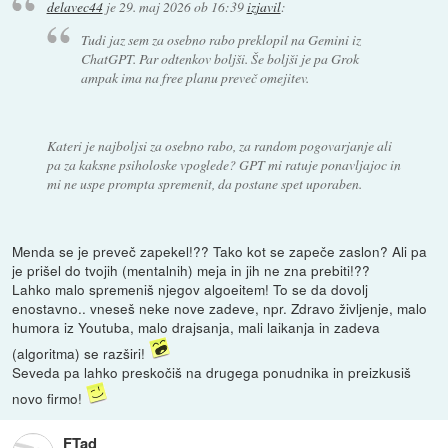
delavec44
je
29. maj 2026 ob 16:39
izjavil
:
Tudi jaz sem za osebno rabo preklopil na Gemini iz
ChatGPT. Par odtenkov boljši. Še boljši je pa Grok
ampak ima na free planu preveč omejitev.
Kateri je najboljsi za osebno rabo, za random pogovarjanje ali
pa za kaksne psiholoske vpoglede? GPT mi ratuje ponavljajoc in
mi ne uspe prompta spremenit, da postane spet uporaben.
Menda se je preveč zapekel!?? Tako kot se zapeče zaslon? Ali pa
je prišel do tvojih (mentalnih) meja in jih ne zna prebiti!??
Lahko malo spremeniš njegov algoeitem! To se da dovolj
enostavno.. vneseš neke nove zadeve, npr. Zdravo življenje, malo
humora iz Youtuba, malo drajsanja, mali laikanja in zadeva
(algoritma) se razširi!
Seveda pa lahko preskočiš na drugega ponudnika in preizkusiš
novo firmo!
FTad