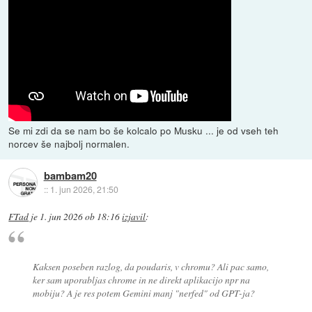
Se mi zdi da se nam bo še kolcalo po Musku ... je od vseh teh
norcev še najbolj normalen.
bambam20
::
1. jun 2026, 21:50
FTad
je
1. jun 2026 ob 18:16
izjavil
:
Kaksen poseben razlog, da poudaris, v chromu? Ali pac samo,
ker sam uporabljas chrome in ne direkt aplikacijo npr na
mobiju? A je res potem Gemini manj "nerfed" od GPT-ja?