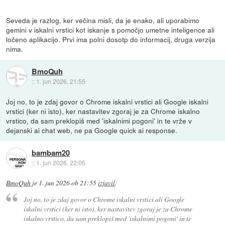
Seveda je razlog, ker večina misli, da je enako, ali uporabimo
gemini v iskalni vrstici kot iskanje s pomočjo umetne inteligence ali
ločeno aplikacijo. Prvi ima polni dosotp do informacij, druga verzija
nima.
BmoQuh
::
1. jun 2026, 21:55
Joj no, to je zdaj govor o Chrome iskalni vrstici ali Google iskalni
vrstici (ker ni isto), ker nastavitev zgoraj je za Chrome iskalno
vrstico, da sam preklopiš med 'iskalnimi pogoni' in te vrže v
dejanski ai chat web, ne pa Google quick ai response.
bambam20
::
1. jun 2026, 22:05
BmoQuh
je
1. jun 2026 ob 21:55
izjavil
:
Joj no, to je zdaj govor o Chrome iskalni vrstici ali Google
iskalni vrstici (ker ni isto), ker nastavitev zgoraj je za Chrome
iskalno vrstico, da sam preklopiš med 'iskalnimi pogoni' in te