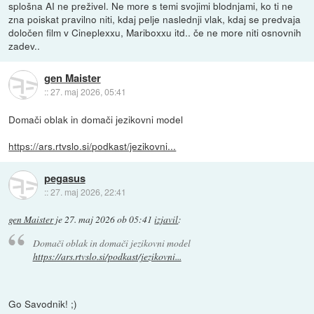
splošna AI ne preživel. Ne more s temi svojimi blodnjami, ko ti ne
zna poiskat pravilno niti, kdaj pelje naslednji vlak, kdaj se predvaja
določen film v Cineplexxu, Mariboxxu itd.. če ne more niti osnovnih
zadev..
gen Maister
::
27. maj 2026, 05:41
Domači oblak in domači jezikovni model
https://ars.rtvslo.si/podkast/jezikovni...
pegasus
::
27. maj 2026, 22:41
gen Maister
je
27. maj 2026 ob 05:41
izjavil
:
Domači oblak in domači jezikovni model
https://ars.rtvslo.si/podkast/jezikovni...
Go Savodnik! ;)