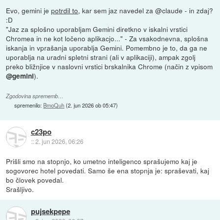
Evo, gemini je
potrdil to
, kar sem jaz navedel za @claude - in zdaj?
:D
"Jaz za splošno uporabljam Gemini diretkno v iskalni vrstici
Chromea in ne kot ločeno aplikacjo..." - Za vsakodnevna, splošna
iskanja in vprašanja uporablja Gemini. Pomembno je to, da ga ne
uporablja na uradni spletni strani (ali v aplikaciji), ampak zgolj
preko bližnjice v naslovni vrstici brskalnika Chrome (način z vpisom
).
@gemini
Zgodovina sprememb…
spremenilo:
BmoQuh
(
2. jun 2026 ob 05:47
)
c23po
::
2. jun 2026, 06:26
Prišli smo na stopnjo, ko umetno inteligenco sprašujemo kaj je
sogovorec hotel povedati. Samo še ena stopnja je: spraševati, kaj
bo človek povedal.
Srašljivo.
pujsekpepe