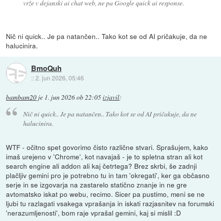
vrže v dejanski ai chat web, ne pa Google quick ai response.
Nič ni quick.. Je pa natančen.. Tako kot se od AI pričakuje, da ne
halucinira.
BmoQuh
::
2. jun 2026, 05:46
bambam20
je
1. jun 2026 ob 22:05
izjavil
:
Nič ni quick.. Je pa natančen.. Tako kot se od AI pričakuje, da ne
halucinira.
WTF - očitno spet govorimo čisto različne stvari. Sprašujem, kako
imaš urejeno v 'Chrome', kot navajaš - je to spletna stran ali kot
search engine ali addon ali kaj četrtega? Brez skrbi, še zadnji
plačljiv gemini pro je potrebno tu in tam 'okregati', ker ga občasno
serje in se izgovarja na zastarelo statično znanje in ne gre
avtomatsko iskat po webu, recimo. Sicer pa pustimo, meni se ne
ljubi tu razlagati vsakega vprašanja in iskati razjasnitev na forumski
'nerazumljenosti', bom raje vprašal gemini, kaj si mislil :D