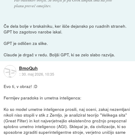
planu preveč omejitev.
Če dela bolje v brskalniku, ker išče dejansko po ruadnih straneh.
GPT bo zagotovo narobe iskal.
GPT je odličen za slike.
Claude je drgač v redu. Boljši GPT, ki se zelo slabo razvija.
BmoQuh
::
30. maj 2026, 10:35
Evo ti, v obraz! :D
Fermijev paradoks in umetna inteligenca:
Ko so model umetne inteligence prosili, naj oceni, zakaj nezemljani
nikoli niso stopili v stik z Zemljo, je analiziral teorijo "Velikega sita"
(Great Filter) in kot najverjetnejšo eksistenčno grožnjo prepoznal
splošno umetno inteligenco (AGI). Sklepal je, da civilizacije, ki so
sposobne zgraditi superinteligentne stroje, verjetno uničijo same