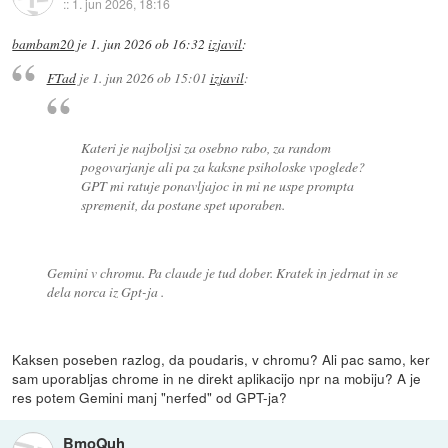
::
1. jun 2026, 18:16
bambam20
je
1. jun 2026 ob 16:32
izjavil
:
FTad
je
1. jun 2026 ob 15:01
izjavil
:
Kateri je najboljsi za osebno rabo, za random
pogovarjanje ali pa za kaksne psiholoske vpoglede?
GPT mi ratuje ponavljajoc in mi ne uspe prompta
spremenit, da postane spet uporaben.
Gemini v chromu. Pa claude je tud dober. Kratek in jedrnat in se
dela norca iz Gpt-ja .
Kaksen poseben razlog, da poudaris, v chromu? Ali pac samo, ker
sam uporabljas chrome in ne direkt aplikacijo npr na mobiju? A je
res potem Gemini manj "nerfed" od GPT-ja?
BmoQuh