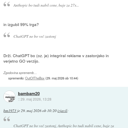
Anthopic bo tudi nabil cene, baje za 27x...
in izgubil 99% trga?
ChatGPT ne bo več zastonj
Drži. ChatGPT bo (oz. je) integriral reklame v zastonjsko in
verjetno GO verzijo.
Zgodovina sprememb…
spremenilo:
OutOfTheBox
(
29. maj 2026 ob 10:44
)
bambam20
::
29. maj 2026, 13:28
bm1973
je
29. maj 2026 ob 10:20
izjavil
:
ChatGPT ne bo več zastonj, Anthopic bo tudi nabil cene, baje za