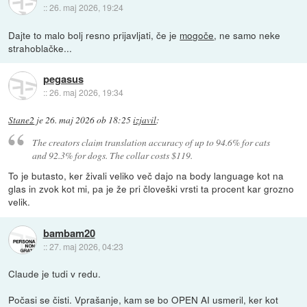
::
26. maj 2026, 19:24
Dajte to malo bolj resno prijavljati, če je
mogoče
, ne samo neke
strahoblačke...
pegasus
::
26. maj 2026, 19:34
Stane2
je
26. maj 2026 ob 18:25
izjavil
:
The creators claim translation accuracy of up to 94.6% for cats
and 92.3% for dogs. The collar costs $119.
To je butasto, ker živali veliko več dajo na body language kot na
glas in zvok kot mi, pa je že pri človeški vrsti ta procent kar grozno
velik.
bambam20
::
27. maj 2026, 04:23
Claude je tudi v redu.
Počasi se čisti. Vprašanje, kam se bo OPEN AI usmeril, ker kot