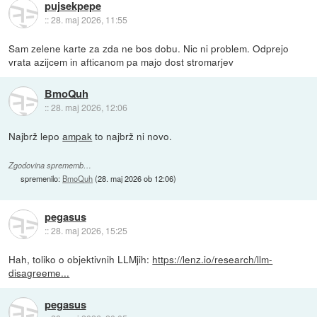
pujsekpepe
::
28. maj 2026, 11:55
Sam zelene karte za zda ne bos dobu. Nic ni problem. Odprejo
vrata azijcem in afticanom pa majo dost stromarjev
BmoQuh
::
28. maj 2026, 12:06
Najbrž lepo
ampak
to najbrž ni novo.
Zgodovina sprememb…
spremenilo:
BmoQuh
(
28. maj 2026 ob 12:06
)
pegasus
::
28. maj 2026, 15:25
Hah, toliko o objektivnih LLMjih:
https://lenz.io/research/llm-
disagreeme...
pegasus