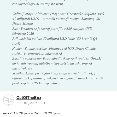
kot najvrednejši AI startup na svetu.
Voditelji kroga: Altimeter, Dragoneer, Greenoaks, Sequoia (vsak
>2 milijardi USD) + strateški partnerji za čipe: Samsung, SK
Hynix, Micron
Rast: Vrednost se je skoraj potrojila s 380 milijard USD
februarja 2026
Prihodki: Na poti do 50 milijard USD letno (80-kratnik Q1
rasti)
Namen: Zadnje zasebno zbiranje pred ICO, širitev Claude,
raziskave varnosti/razumljivosti AI
Zakaj je pomembno: Po spodbudi tekmo Anthropic vs. OpenAI
do javnih trgovin; naložbe v čipe kažejo na ozko grlo AI
infrastrukture
Skratka: Anthropic je zdaj jasen vodja po vrednosti v AI, z
ogromnim kapitalom za tekmo tako v zmogljivostih kot varnosti
pred verjetno IPO kasneje letos.
OutOfTheBox
::
29. maj 2026, 10:41
bm1973
je
29. maj 2026 ob 10:20
izjavil
: