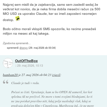
Najprej sem mislil da je zajebancija, samo sem zasledil sedaj že
večkrat kot novico, da je neka firma dobila mesečni račun za 500
MIO USD za uporabo Claude, ker so imeli zaposleni neomejen
dostop.
Bodo očitno morali vklopiti SMS opozorila, ko recimo presežeš
milijon na mesec ali kaj takega.
Zgodovina sprememb…
spremenil:
dronyx
(
29. maj 2026 ob 00:34
)
OutOfTheBox
::
29. maj 2026, 10:13
bambam20
je
27. maj 2026 ob 04:23
izjavil
:
Claude je tudi v redu.
Počasi se čisti. Vprašanje, kam se bo OPEN AI usmeril, ker kot
splošna AI ne preživel. Ne more s temi svojimi blodnjami, ko ti
ne zna poiskat pravilno niti, kdaj pelje naslednji vlak, kdaj se
predvaja določen film v Cineplexxu, Mariboxxu itd.. če ne more