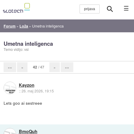
☰
Forum
»
Loža
»
Umetna inteligenca
Umetna inteligenca
Temo vidijo: vsi
42
/ 47
««
«
»
»»
Kayzon
::
26. maj 2026, 19:15
Lets goo ai sestreee
BmoQuh