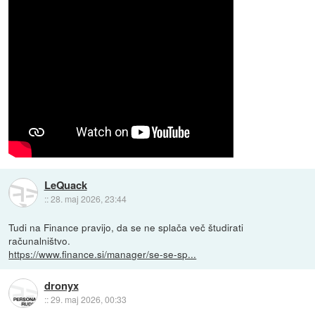
LeQuack
::
28. maj 2026, 23:44
Tudi na Finance pravijo, da se ne splača več študirati
računalništvo.
https://www.finance.si/manager/se-se-sp...
dronyx
::
29. maj 2026, 00:33