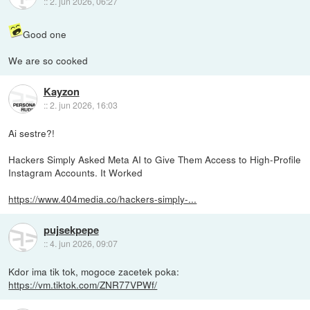
::
2. jun 2026, 06:27
Good one
We are so cooked
Kayzon
::
2. jun 2026, 16:03
Ai sestre?!
Hackers Simply Asked Meta AI to Give Them Access to High-Profile
Instagram Accounts. It Worked
https://www.404media.co/hackers-simply-...
pujsekpepe
::
4. jun 2026, 09:07
Kdor ima tik tok, mogoce zacetek poka:
https://vm.tiktok.com/ZNR77VPWf/