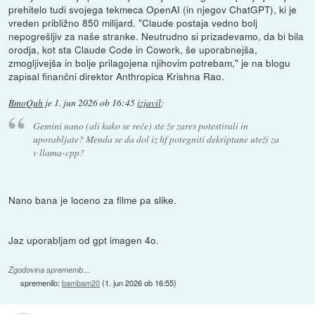
prehitelo tudi svojega tekmeca OpenAI (in njegov ChatGPT), ki je
vreden približno 850 milijard. "Claude postaja vedno bolj
nepogrešljiv za naše stranke. Neutrudno si prizadevamo, da bi bila
orodja, kot sta Claude Code in Cowork, še uporabnejša,
zmogljivejša in bolje prilagojena njihovim potrebam," je na blogu
zapisal finančni direktor Anthropica Krishna Rao.
BmoQuh
je
1. jun 2026 ob 16:45
izjavil
:
Gemini nano (ali kako se reče) ste že zares potestirali in
uporabljate? Menda se da dol iz hf potegniti dekriptane uteži za
v llama-cpp?
Nano bana je loceno za filme pa slike.
Jaz uporabljam od gpt imagen 4o.
Zgodovina sprememb…
spremenilo:
bambam20
(
1. jun 2026 ob 16:55
)