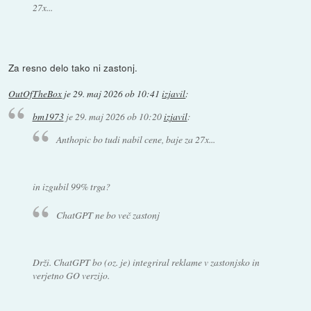
27x...
Za resno delo tako ni zastonj.
OutOfTheBox
je
29. maj 2026 ob 10:41
izjavil
:
bm1973
je
29. maj 2026 ob 10:20
izjavil
:
Anthopic bo tudi nabil cene, baje za 27x...
in izgubil 99% trga?
ChatGPT ne bo več zastonj
Drži. ChatGPT bo (oz. je) integriral reklame v zastonjsko in
verjetno GO verzijo.