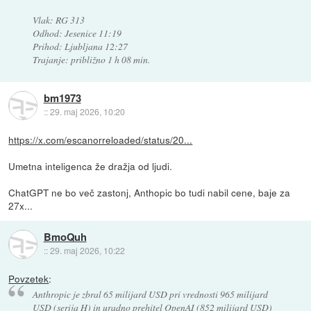
Vlak: RG 313
Odhod: Jesenice 11:19
Prihod: Ljubljana 12:27
Trajanje: približno 1 h 08 min.
bm1973
::
29. maj 2026, 10:20
https://x.com/escanorreloaded/status/20...
Umetna inteligenca že dražja od ljudi.
ChatGPT ne bo več zastonj, Anthopic bo tudi nabil cene, baje za
27x...
BmoQuh
::
29. maj 2026, 10:22
Povzetek
:
Anthropic je zbral 65 milijard USD pri vrednosti 965 milijard
USD (serija H) in uradno prehitel OpenAI (852 milijard USD)