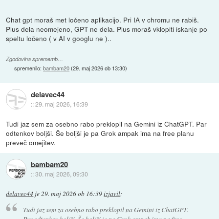
Chat gpt moraš met ločeno aplikacijo. Pri IA v chromu ne rabiš.
Plus dela neomejeno, GPT ne dela. Plus moraš vklopiti iskanje po
speltu ločeno ( v AI v googlu ne )..
Zgodovina sprememb…
spremenilo:
bambam20
(
29. maj 2026 ob 13:30
)
delavec44
::
29. maj 2026, 16:39
Tudi jaz sem za osebno rabo preklopil na Gemini iz ChatGPT. Par
odtenkov boljši. Še boljši je pa Grok ampak ima na free planu
preveč omejitev.
bambam20
::
30. maj 2026, 09:30
delavec44
je
29. maj 2026 ob 16:39
izjavil
:
Tudi jaz sem za osebno rabo preklopil na Gemini iz ChatGPT.
Par odtenkov boljši. Še boljši je pa Grok ampak ima na free