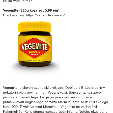
koliko vam ustreza.
Vegemite (220g kozarec, 5,99 eur)
Uradna stran:
https://vegemite.com.au/
Vegemite je slaven avstralski proizvod. Dobi se v E-Leclercu in v
nekaterih bio trgovinah npr. Vegansko.si. Baje so namaz začeli
proizvajati zaradi tega, ker je po prvi svetovni vojni začelo
primanjkovati angleškega namaza Marmite, zato so izumili svojega
leta 1922. Rivalstvo med Marmite in Vegemite še vedno živi.
Kakorkoli že. Konsistenca namaza spominja na Nutelo, okus pa je