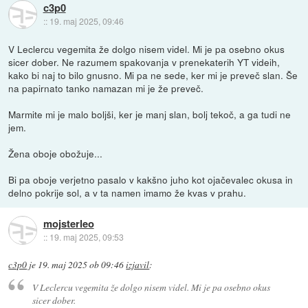
c3p0
::
19. maj 2025, 09:46
V Leclercu vegemita že dolgo nisem videl. Mi je pa osebno okus
sicer dober. Ne razumem spakovanja v prenekaterih YT videih,
kako bi naj to bilo gnusno. Mi pa ne sede, ker mi je preveč slan. Še
na papirnato tanko namazan mi je že preveč.
Marmite mi je malo boljši, ker je manj slan, bolj tekoč, a ga tudi ne
jem.
Žena oboje obožuje...
Bi pa oboje verjetno pasalo v kakšno juho kot ojačevalec okusa in
delno pokrije sol, a v ta namen imamo že kvas v prahu.
mojsterleo
::
19. maj 2025, 09:53
c3p0
je
19. maj 2025 ob 09:46
izjavil
:
V Leclercu vegemita že dolgo nisem videl. Mi je pa osebno okus
sicer dober.