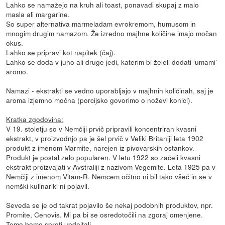
Lahko se namažejo na kruh ali toast, ponavadi skupaj z malo
masla ali margarine.
So super alternativa marmeladam evrokremom, humusom in
mnogim drugim namazom. Že izredno majhne količine imajo močan
okus.
Lahko se pripravi kot napitek (čaj).
Lahko se doda v juho ali druge jedi, katerim bi želeli dodati ‘umami’
aromo.
Namazi - ekstrakti se vedno uporabljajo v majhnih količinah, saj je
aroma izjemno močna (porcijsko govorimo o noževi konici).
Kratka zgodovina:
V 19. stoletju so v Nemčiji prvič pripravili koncentriran kvasni
ekstrakt, v proizvodnjo pa je šel prvič v Veliki Britaniji leta 1902
produkt z imenom Marmite, narejen iz pivovarskih ostankov.
Produkt je postal zelo popularen. V letu 1922 so začeli kvasni
ekstrakt proizvajati v Avstraliji z nazivom Vegemite. Leta 1925 pa v
Nemčiji z imenom Vitam-R. Nemcem očitno ni bil tako všeč in se v
nemški kulinariki ni pojavil.
Seveda se je od takrat pojavilo še nekaj podobnih produktov, npr.
Promite, Cenovis. Mi pa bi se osredotočili na zgoraj omenjene.
Temo bomo sproti updejtali.