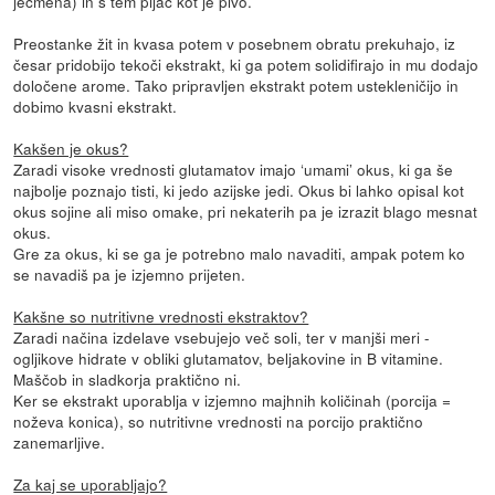
ječmena) in s tem pijač kot je pivo.
Preostanke žit in kvasa potem v posebnem obratu prekuhajo, iz
česar pridobijo tekoči ekstrakt, ki ga potem solidifirajo in mu dodajo
določene arome. Tako pripravljen ekstrakt potem ustekleničijo in
dobimo kvasni ekstrakt.
Kakšen je okus?
Zaradi visoke vrednosti glutamatov imajo ‘umami’ okus, ki ga še
najbolje poznajo tisti, ki jedo azijske jedi. Okus bi lahko opisal kot
okus sojine ali miso omake, pri nekaterih pa je izrazit blago mesnat
okus.
Gre za okus, ki se ga je potrebno malo navaditi, ampak potem ko
se navadiš pa je izjemno prijeten.
Kakšne so nutritivne vrednosti ekstraktov?
Zaradi načina izdelave vsebujejo več soli, ter v manjši meri -
ogljikove hidrate v obliki glutamatov, beljakovine in B vitamine.
Maščob in sladkorja praktično ni.
Ker se ekstrakt uporablja v izjemno majhnih količinah (porcija =
noževa konica), so nutritivne vrednosti na porcijo praktično
zanemarljive.
Za kaj se uporabljajo?