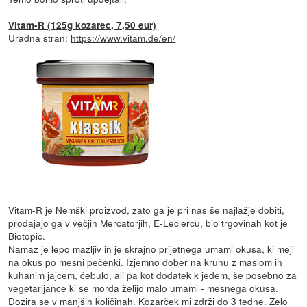
Vitam-R (125g kozarec, 7,50 eur)
Uradna stran:
https://www.vitam.de/en/
Vitam-R je Nemški proizvod, zato ga je pri nas še najlažje dobiti,
prodajajo ga v večjih Mercatorjih, E-Leclercu, bio trgovinah kot je
Biotopic.
Namaz je lepo mazljiv in je skrajno prijetnega umami okusa, ki meji
na okus po mesni pečenki. Izjemno dober na kruhu z maslom in
kuhanim jajcem, čebulo, ali pa kot dodatek k jedem, še posebno za
vegetarijance ki se morda želijo malo umami - mesnega okusa.
Dozira se v manjših količinah. Kozarček mi zdrži do 3 tedne. Zelo