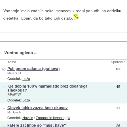
Vse troje imajo zadnjih nekaj mesecev v redni ponudbi na oddelku
dietetika. Upam, da bo tako tudi ostalo.
Vredno ogleda ...
Tema
Sporočila
⊘
Poli green salama (grahova)
180
MaticSLO
Oddelek:
Loža
»
Kje dobim 100% marmelado brez dodanega
45
sladkorja?
FiReFTW
Oddelek:
Loža
»
Človek lahko zazna šest okusov
11
McHusch
Oddelek:
Novice
/
Znanost in tehnologija
»
katere začimbe so "must have"
26