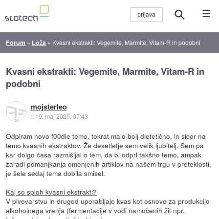
☰
Forum
»
Loža
»
Kvasni ekstrakti: Vegemite, Marmite, Vitam-R in podobni
Kvasni ekstrakti: Vegemite, Marmite, Vitam-R in
podobni
mojsterleo
::
19. maj 2025, 07:43
Odpiram novo f00die temo, tokrat malo bolj dietetično, in sicer na
temo kvasnih ekstraktov. Že desetletje sem velik ljubitelj. Sem pa
kar dolgo časa razmišljal o tem, da bi odprl takšno temo, ampak
zaradi pomanjkanja omenjenih artiklov na našem trgu v preteklosti,
je šele sedaj tema dobila smisel.
Kaj so sploh kvasni ekstrakti?
V pivovarstvu in drugod uporabljajo kvas kot osnovo za produkcijo
alkoholnega vrenja (fermentacije v vodi namočenih žit npr.