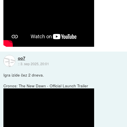
oo7
::
3. sep 2025, 20:01
Igra izide čez 2 dneva.
Cronos: The New Dawn - Official Launch Trailer