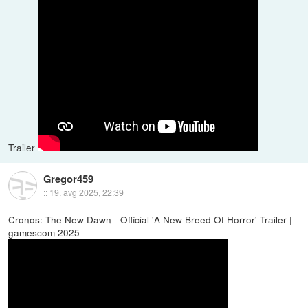
Trailer
Gregor459
::
19. avg 2025, 22:39
Cronos: The New Dawn - Official 'A New Breed Of Horror' Trailer |
gamescom 2025