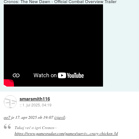
Cronos: The New Dawn - Official Combat Overview Trailer
smarsmith116
::
1. jul 2025, 04:19
oo7
je
17. apr 2025 ob 19:07
izjavil
:
Tukaj več o igri Cronos -
https://www.gamesradar.com/games/surviv...
crazy chicken 3d