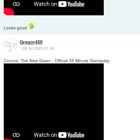
Looks good
Gregor459
::
29. jul 2025, 21:34
Cronos: The New Dawn - Official 35 Minute Gameplay