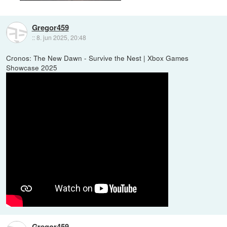
Gregor459
::
8. jun 2025, 20:48
Cronos: The New Dawn - Survive the Nest | Xbox Games
Showcase 2025
Gregor459