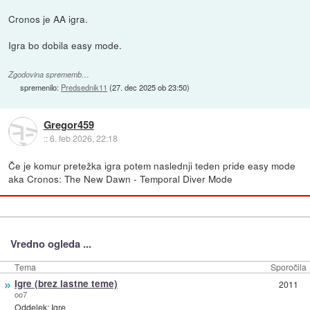
Cronos je AA igra.
Igra bo dobila easy mode.
Zgodovina sprememb…
spremenilo:
Predsednik11
(
27. dec 2025 ob 23:50
)
Gregor459
::
6. feb 2026, 22:18
Če je komur pretežka igra potem naslednji teden pride easy mode
aka Cronos: The New Dawn - Temporal Diver Mode
Vredno ogleda ...
Tema
Sporočila
»
Igre (brez lastne teme)
2011
oo7
Oddelek:
Igre