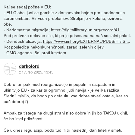
Kaj se sedaj počne v EU:
- EU Global justice gamble z domnevnim bojem proti podnebnim
spremembam. Vir vseh problemov. Streljanje v koleno, oziroma
obe.
- Nadomestna migracija;
https://digitallibrary.un.org/record/41...
.
Pod pretvezo delovne sile, ki pa je prisesana na naš socialni paket.
- Deindustrializacija;
https://www.imf.org/EXTERNAL/PUBS/FT/IS...
.
Kot posledica nekonkurenčnosti, zaradi zelenih ciljev.
- GMO agenda. Boj proti kmetom
darkolord
::
17. feb 2025, 13:45
Dobro, ampak med reorganizacijo in popolnim razpadom in
ukinitvijo EU - za kar tu ogromno ljudi navija - je velika razlika.
Slednji mislijo, da bodo po defaultu vse dobre stvari ostale, ker so
pač dobre(?).
Ampak za tistega na drugi strani niso dobre in jih bo TAKOJ ukinil,
če bo imel priložnost.
Če ukineš regulacijo, bodo tudi filtri naslednji dan leteli v smeti.