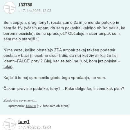
133780
::
17. feb 2025, 12:03
Sem cepljen, dragi tony1, resda samo 2x in je menda poteklo in
sem še živ (včasih upam, da sem pokasiral kakšno obliko pekla, ko
berem nesmisle), čemu sprašuješ? Obžalujem sicer ampak sem,
sem malo starejši :(
Nima veze, koliko obstajajo ZDA ampak zakaj takšen podatek
obstaja v bazi (ti osebno sicer trdiš, da ne) kot živ ali kaj že tisti
'death=FALSE' pravi? Glej, ker se tebi ne ljubi, bom jaz poiskal -
tukaj
.
Kaj bi ti to naj spremenilo glede tega vprašanja, ne vem.
Čakam pravilne podatke, tony1... Kako dolgo še, imamo kak plan?
Zgodovina sprememb…
spremenilo:
133780
(
17. feb 2025 ob 12:04
)
tony1
::
17. feb 2025, 12:04