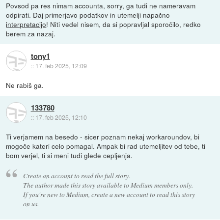
Povsod pa res nimam accounta, sorry, ga tudi ne nameravam
odpirati. Daj primerjavo podatkov in utemelji napačno
interpretacijo
! Niti vedel nisem, da si popravljal sporočilo, redko
berem za nazaj.
tony1
::
17. feb 2025, 12:09
Ne rabiš ga.
133780
::
17. feb 2025, 12:10
Ti verjamem na besedo - sicer poznam nekaj workaroundov, bi
mogoče kateri celo pomagal. Ampak bi rad utemeljitev od tebe, ti
bom verjel, ti si meni tudi glede cepljenja.
Create an account to read the full story.
The author made this story available to Medium members only.
If you're new to Medium, create a new account to read this story
on us.