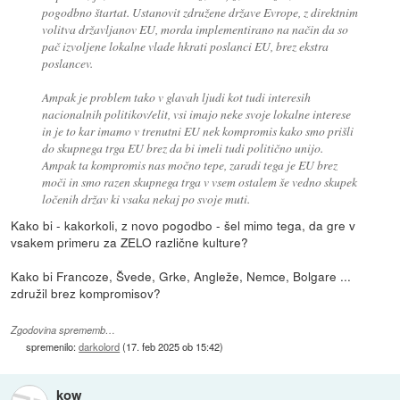
pogodbno štartat. Ustanovit združene države Evrope, z direktnim
volitva državljanov EU, morda implementirano na način da so
pač izvoljene lokalne vlade hkrati poslanci EU, brez ekstra
poslancev.
Ampak je problem tako v glavah ljudi kot tudi interesih
nacionalnih politikov/elit, vsi imajo neke svoje lokalne interese
in je to kar imamo v trenutni EU nek kompromis kako smo prišli
do skupnega trga EU brez da bi imeli tudi politično unijo.
Ampak ta kompromis nas močno tepe, zaradi tega je EU brez
moči in smo razen skupnega trga v vsem ostalem še vedno skupek
ločenih držav ki vsaka nekaj po svoje muti.
Kako bi - kakorkoli, z novo pogodbo - šel mimo tega, da gre v
vsakem primeru za ZELO različne kulture?
Kako bi Francoze, Švede, Grke, Angleže, Nemce, Bolgare ...
združil brez kompromisov?
Zgodovina sprememb…
spremenilo:
darkolord
(
17. feb 2025 ob 15:42
)
kow