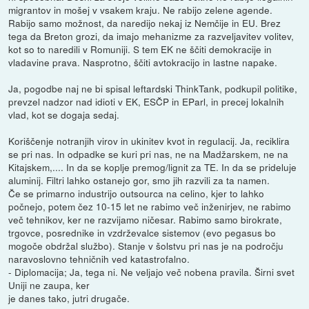
migrantov in mošej v vsakem kraju. Ne rabijo zelene agende.
Rabijo samo možnost, da naredijo nekaj iz Nemčije in EU. Brez
tega da Breton grozi, da imajo mehanizme za razveljavitev volitev,
kot so to naredili v Romuniji. S tem EK ne ščiti demokracije in
vladavine prava. Nasprotno, ščiti avtokracijo in lastne napake.
Ja, pogodbe naj ne bi spisal leftardski ThinkTank, podkupil politike,
prevzel nadzor nad idioti v EK, ESČP in EParl, in precej lokalnih
vlad, kot se dogaja sedaj.
Koriščenje notranjih virov in ukinitev kvot in regulacij. Ja, reciklira
se pri nas. In odpadke se kuri pri nas, ne na Madžarskem, ne na
Kitajskem,.... In da se koplje premog/lignit za TE. In da se prideluje
aluminij. Filtri lahko ostanejo gor, smo jih razvili za ta namen.
Če se primarno industrijo outsourca na celino, kjer to lahko
počnejo, potem čez 10-15 let ne rabimo več inženirjev, ne rabimo
več tehnikov, ker ne razvijamo ničesar. Rabimo samo birokrate,
trgovce, posrednike in vzdrževalce sistemov (evo pegasus bo
mogoče obdržal službo). Stanje v šolstvu pri nas je na področju
naravoslovno tehničnih ved katastrofalno.
- Diplomacija; Ja, tega ni. Ne veljajo več nobena pravila. Širni svet
Uniji ne zaupa, ker
je danes tako, jutri drugače.