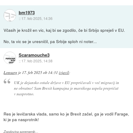
bm1973
::
17. feb 2025, 14:36
Včasih je krožil en vic, kaj bi se zgodilo, če bi Srbijo sprejeli v EU.
No, ta vic se je uresničil, pa Srbije sploh ni noter...
Scaramouche3
::
17. feb 2025, 14:38
Lonsarg
je
17. feb 2025 ob 14:31
izjavil
:
UK je dejansko ostale države v EU prepričavali v več migracij in
ne obratno! Sam Brexit kampajna je marsikoga uspela prepričat
v nasprotno.
Res je levičarska vlada, samo ko je Brexit začel, ga je vodil Farage,
ki je pa nasprotnik!
Zgodovina sprememb…