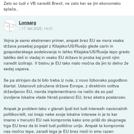
Zato so tudi v VB naredili Brexit, ne zato ker se jim ekonomsko
splača..
Lonsarg
::
17. feb 2025, 14:31
Vojna je samo ekstremen primer, ampak brez EU se mora vsaka
država posebaj pogajat z Kitajsko/US/Rusijo glede carin in
gospodarskega sodelovanja in lahko Kitajska/US/Rusija lepo gredo
taktiko deli in vladaj in vsako EU državo ki proba kaj proti njim
naredit izolirajo. V bistvu je EU tako malo močna da jim to delno že
sedaj uspeva.
Se pa strinjam da bi bilo treba iz nule, z novo lizbonsko pogodbno
štartat. Ustanovit združene države Evrope, z direktnim volitva
državljanov EU, morda implementirano na način da so pač
izvoljene lokalne vlade hkrati poslanci EU, brez ekstra poslancev.
Ampak je problem tako v glavah ljudi kot tudi interesih nacionalnih
politikov/elit, vsi imajo neke svoje lokalne interese in je to kar
imamo v trenutni EU nek kompromis kako smo prišli do skupnega
trga EU brez da bi imeli tudi politično unijo. Ampak ta kompromis
nas močno tepe, zaradi tega je EU brez moči in smo razen