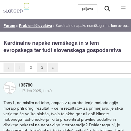
☰
Forum
»
Problemi človeštva
»
Kardinalne napake nemškega in s tem evropskega ter tudi slovenskega gospodarstva
Kardinalne napake nemškega in s tem
evropskega ter tudi slovenskega gospodarstva
2
«
1
3
»
133780
::
17. feb 2025, 11:49
Tony1, ne mislim od tebe, ampak z uporabo tvoje metodologije
morajo priti drugi rezultati - če ni rezultatov za primerjavo, je slika
verjetno še veliko slabša, tvoja tolažba gor ali dol! Nimate
nobenega fact-checkerja, ki bi prezentiral pravilne podatke in
direktno pokazal na nepravilno interpretacijo? Dokler tega ni, je
tale povzetek, kakršenkoli že je, daleč najboljše, kar imamo. Torej,