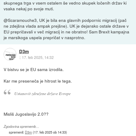
skupnega trga v vsem ostalem še vedno skupek ločenih držav ki
vsaka nekaj po svoje muti.
@Scaramouche3, UK je bila ena glavnih podpornic migracij (pač
ne zdejšna vlada ampak prejšne). UK je dejansko ostale države v
EU prepričavali v več migracij in ne obratno! Sam Brexit kampajna
je marsikoga uspela prepričat v nasprotno.
D3m
::
17. feb 2025, 14:32
V bistvu se je EU sama izrodila.
Kar me preseneča je hitrost le tega.
Ustanovit združene države Evrope
Misliš Jugoslavijo 2.0??
Zgodovina sprememb…
spremenil:
D3m
(
17. feb 2025 ob 14:33
)