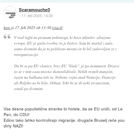
Scaramouche3
::
17. feb 2025, 14:30
kow
je
17. feb 2025 ob 13:50
izjavil
:
V real lajfu ne poznam nobenega, ki hoce ukinitev zdruzene
evrope. EU je gnila tvorba, to je bistvo. Sam bi startal z nule,
samo dvomim da je to politicno mozno in bi bil zadovoljen ze z
reorganizacijo.
Da bi se pa EU clanice, brez EU "klale", je pa neumnost. Drzave
so se v tem casu mocno skonsolidirale. Nekih resnih manjsin,
razen na balkanu niti ni. Nobene vojne med Nemcijo, Francijo
ali Poljsko ne bi bilo. Orban, Srbi bi se sli neki revanzisem,
ostali pa dvomim.
Vse desne populistične stranke bi hotele, da se EU uniči, od Le
Pen, do CDU!
Edino tako lahko kontrolirajo migracije, drugače Bruselj reče you
dirty NAZI!