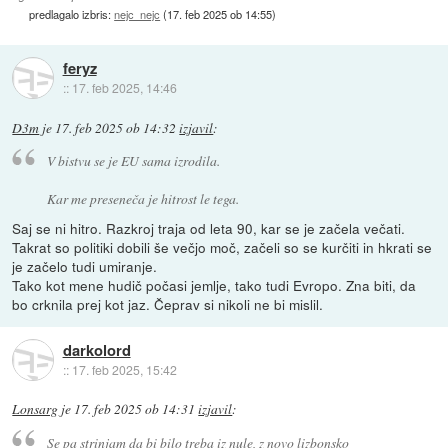
predlagalo izbris:
nejc_nejc
(
17. feb 2025 ob 14:55
)
feryz
::
17. feb 2025, 14:46
D3m
je
17. feb 2025 ob 14:32
izjavil
:
V bistvu se je EU sama izrodila.
Kar me preseneča je hitrost le tega.
Saj se ni hitro. Razkroj traja od leta 90, kar se je začela večati.
Takrat so politiki dobili še večjo moč, začeli so se kurčiti in hkrati se
je začelo tudi umiranje.
Tako kot mene hudič počasi jemlje, tako tudi Evropo. Zna biti, da
bo crknila prej kot jaz. Čeprav si nikoli ne bi mislil.
darkolord
::
17. feb 2025, 15:42
Lonsarg
je
17. feb 2025 ob 14:31
izjavil
:
Se pa strinjam da bi bilo treba iz nule, z novo lizbonsko