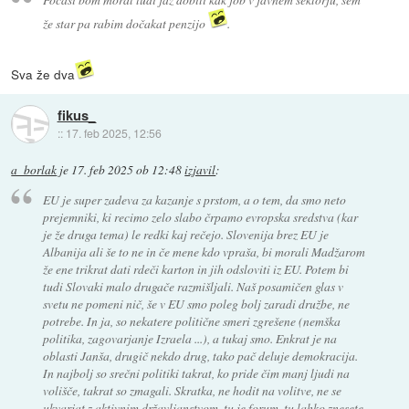
že star pa rabim dočakat penzijo
.
Sva že dva
fikus_
::
17. feb 2025, 12:56
a_borlak
je
17. feb 2025 ob 12:48
izjavil
:
EU je super zadeva za kazanje s prstom, a o tem, da smo neto
prejemniki, ki recimo zelo slabo črpamo evropska sredstva (kar
je že druga tema) le redki kaj rečejo. Slovenija brez EU je
Albanija ali še to ne in če mene kdo vpraša, bi morali Madžarom
že ene trikrat dati rdeči karton in jih odsloviti iz EU. Potem bi
tudi Slovaki malo drugače razmišljali. Naš posamičen glas v
svetu ne pomeni nič, še v EU smo poleg bolj zaradi družbe, ne
potrebe. In ja, so nekatere politične smeri zgrešene (nemška
politika, zagovarjanje Izraela ...), a tukaj smo. Enkrat je na
oblasti Janša, drugič nekdo drug, tako pač deluje demokracija.
In najbolj so srečni politiki takrat, ko pride čim manj ljudi na
volišče, takrat so zmagali. Skratka, ne hodit na volitve, ne se
ukvarjat z aktivnim državljanstvom, tu je forum, tu lahko znesete