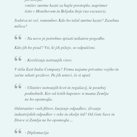
vrnitev smrtne kazni za hujše prestopke, naprimer
tisto v Menihovem in Beljaku šteje (no excuses)).
Sodstva ni več, remember. Kdo bo talal smrtne kazni? Zasebna
milica?
- Na novo je potrebno spisati nekatere pogodbe.
Kdo jih bo pisal? Vsi, ki jih pišejo, so odpuščeni.
- Koriščenje notranjih virov.
V stilu East India Company? Firma najame privatno vojsko in
začne sekati gozdove. Pa jih ustavi, če si upaš.
- Ukinitev notranjih kvot in regulacij, še posebej
podnebnih. Ker od tistih kuponov si mama Zemlja
ne bo opomogla.
Odstranitev vseh filtrov, kurjenje odpadkov, zlivanje
industrijskih odpadkov v reke in okolje itd? Od čiste Save in
Drave si Zemlja ne bo opomogla ...
- Diplomacija