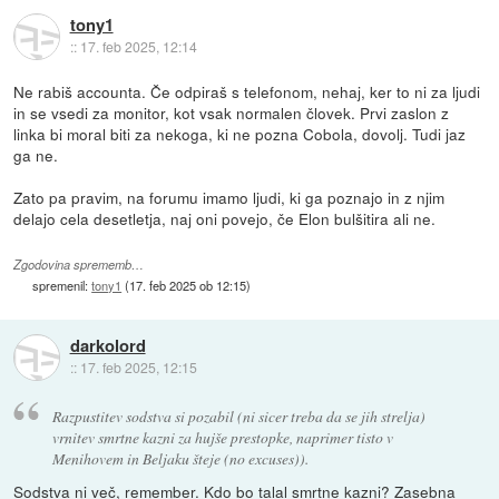
tony1
::
17. feb 2025, 12:14
Ne rabiš accounta. Če odpiraš s telefonom, nehaj, ker to ni za ljudi
in se vsedi za monitor, kot vsak normalen človek. Prvi zaslon z
linka bi moral biti za nekoga, ki ne pozna Cobola, dovolj. Tudi jaz
ga ne.
Zato pa pravim, na forumu imamo ljudi, ki ga poznajo in z njim
delajo cela desetletja, naj oni povejo, če Elon bulšitira ali ne.
Zgodovina sprememb…
spremenil:
tony1
(
17. feb 2025 ob 12:15
)
darkolord
::
17. feb 2025, 12:15
Razpustitev sodstva si pozabil (ni sicer treba da se jih strelja)
vrnitev smrtne kazni za hujše prestopke, naprimer tisto v
Menihovem in Beljaku šteje (no excuses)).
Sodstva ni več, remember. Kdo bo talal smrtne kazni? Zasebna