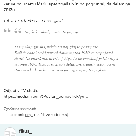
ker se bo unemu Mariu spet zmešalo in bo pogruntal, da delam na
ZPIZu.
Utk
je
17. feb 2025 ob 11:55
izjavil
:
Naj kak Cobol mojster to pojasni.
Ti si nekaj izmisliš, nekdo pa naj zdaj to pojasnuje.
Tudi če cobol ne bi poznal datuma pred 1950, to ne pojasni
stvari. Ne moreš potem rečt, jebiga, če ne vem kdaj je kdo rojen,
je rojen 1950. Tako niso nikoli delali programov, sploh pa ne
stari mački, ki so bli navajeni na razne omejitve jezikov.
Odjebi v TV studio:
https://medium.com/@dylan_combellick/yo...
Zgodovina sprememb…
spremenil:
tony1
(
17. feb 2025 ob 12:00
)
fikus_