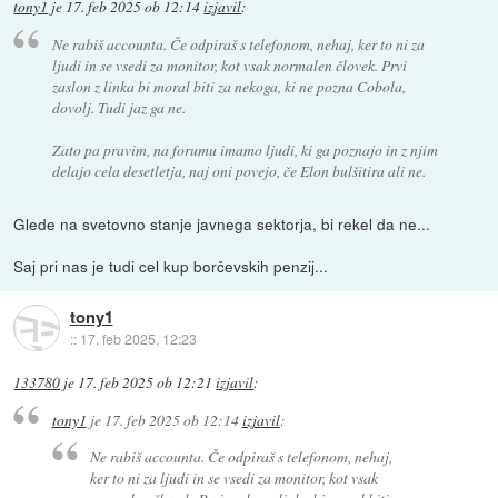
tony1
je
17. feb 2025 ob 12:14
izjavil
:
Ne rabiš accounta. Če odpiraš s telefonom, nehaj, ker to ni za
ljudi in se vsedi za monitor, kot vsak normalen človek. Prvi
zaslon z linka bi moral biti za nekoga, ki ne pozna Cobola,
dovolj. Tudi jaz ga ne.
Zato pa pravim, na forumu imamo ljudi, ki ga poznajo in z njim
delajo cela desetletja, naj oni povejo, če Elon bulšitira ali ne.
Glede na svetovno stanje javnega sektorja, bi rekel da ne...
Saj pri nas je tudi cel kup borčevskih penzij...
tony1
::
17. feb 2025, 12:23
133780
je
17. feb 2025 ob 12:21
izjavil
:
tony1
je
17. feb 2025 ob 12:14
izjavil
:
Ne rabiš accounta. Če odpiraš s telefonom, nehaj,
ker to ni za ljudi in se vsedi za monitor, kot vsak