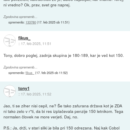
ni vredno? Ok, prav, svet gre naprej.
Zgodovina sprememb…
spremenilo:
133780
(
17. feb 2025 ob 11:51
)
fikus_
::
17. feb 2025, 11:51
Tony, dobro poglej, zadnja skupina je 180-189, kar je več kot 150.
Zgodovina sprememb…
spremenilo:
fikus_
(
17. feb 2025 ob 11:52
)
tony1
::
17. feb 2025, 11:52
Jao, ti se ziher nisi cepil, ne? Še tako zafurana država kot je ZDA
ni tako zelo v r*ti, da bi res izplačevala penzije 150 letnikom. Tega
normalen človek ne more verjeti. Daj, no.
P.S.: Ja, drži, v stari sliki je bila pri 150 odrezana. Naj kak Cobol