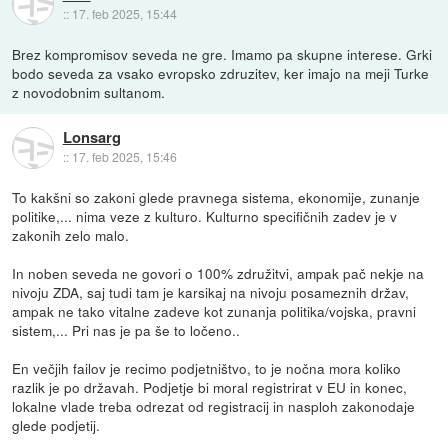
::
17. feb 2025, 15:44
Brez kompromisov seveda ne gre. Imamo pa skupne interese. Grki
bodo seveda za vsako evropsko zdruzitev, ker imajo na meji Turke
z novodobnim sultanom.
Lonsarg
::
17. feb 2025, 15:46
To kakšni so zakoni glede pravnega sistema, ekonomije, zunanje
politike,... nima veze z kulturo. Kulturno specifičnih zadev je v
zakonih zelo malo.
In noben seveda ne govori o 100% združitvi, ampak pač nekje na
nivoju ZDA, saj tudi tam je karsikaj na nivoju posameznih držav,
ampak ne tako vitalne zadeve kot zunanja politika/vojska, pravni
sistem,... Pri nas je pa še to ločeno..
En večjih failov je recimo podjetništvo, to je nočna mora koliko
razlik je po državah. Podjetje bi moral registrirat v EU in konec,
lokalne vlade treba odrezat od registracij in nasploh zakonodaje
glede podjetij.