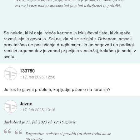
ves svoj gnev nad nesposobnimi javnimi uslužbenci in politiki.
Še nekdo, ki bi dajal rdeče kartone in izključeval tiste, ki drugače
razmišljajo in govorijo. Saj ne, da bi se strinjal z Orbanom, ampak
prav takšno ne poslušanje drugih mnenj in ne pogovori na podlagi
realnih argumentov je zahod pripeljalo v položaj, kakršen je sedaj v
svetu.
133780
::
17. feb 2025, 12:58
Je res to glavni problem, kaj ljudje pišemo na forumih?
Jazon
::
17. feb 2025, 13:18
darkolord
je
17. feb 2025 ob 12:15
izjavil
:
Razpustitev sodstva si pozabil (ni sicer treba da se
jih strelja)