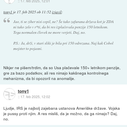
::
17. feb 2025, 12:01
tony1
je
17. feb 2025 ob 11:52
izjavil
:
Jao, ti se ziher nisi cepil, ne? Še tako zafurana država kot je ZDA
ni tako zelo v r*ti, da bi res izplačevala penzije 150 letnikom.
Tega normalen človek ne more verjeti. Daj, no.
P.S.: Ja, drži, v stari sliki je bila pri 150 odrezana. Naj kak Cobol
mojster to pojasni.
Nikjer ne pišem/trdim, da so Usa plačevale 150+ letnikom penzije,
gre za bazo podatkov, ali res nimajo kakšnega kontrolnega
mehanizma, da bi opozoril na anomalije.
tony1
::
17. feb 2025, 12:02
Ljudje, IRS je najbolj zajebana ustanova Ameriške države. Vojska
je pussy proti njim. A res misliš, da je možno, da ga nimajo? Daj,
no.