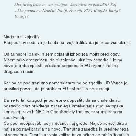
Aha, in kaj imamo - samostojno - komurkoli za ponuditi? Kaj
lahko ponudimo Nemčiji, Italiji, Franciji, ZDA, Kitajski, Rusiji?
Tolarje?
Madona si zajedljiv.
Raspustitev sodstva je letela na tvojo trditev da je treba vse ukiniti.
Od tu naprej pa ok, nisem pojasnil izhodišča mojih predlogov.
Nisem tako dramatičen, da bi zahteval ukinitev česarkoli, le na
novo je treba spisati nekatere pogodbe in EU organizirati na
drugačen način.
Kar pa se pod trenutno nomenklaturo ne bo zgodilo. JD Vance je
pravilno povzel, da je problem EU notranji in ne zunanji.
Da se to lahko zgodi je potrebno dopustiti, da se vlade članic
postavijo brez prikritega zunanjega vmešavanja (tudi evropske
komisije), raznih NED in OpenSociety trustov, skorumpiranega
sodstva idp.
Če pač hočejo švabi bolj v desno, naj gredo. Naj se konsolidirajo,
naj se postavi pravila na novo. Trenutna zasedba in ureditev tega
ni sposobna. Desni za svojo volilno bazo očitno ne rabijo ilegalnih