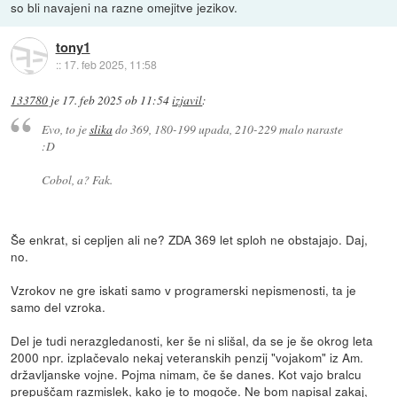
so bli navajeni na razne omejitve jezikov.
tony1
::
17. feb 2025, 11:58
133780
je
17. feb 2025 ob 11:54
izjavil
:
Evo, to je
slika
do 369, 180-199 upada, 210-229 malo naraste
:D
Cobol, a? Fak.
Še enkrat, si cepljen ali ne? ZDA 369 let sploh ne obstajajo. Daj,
no.
Vzrokov ne gre iskati samo v programerski nepismenosti, ta je
samo del vzroka.
Del je tudi nerazgledanosti, ker še ni slišal, da se je še okrog leta
2000 npr. izplačevalo nekaj veteranskih penzij "vojakom" iz Am.
državljanske vojne. Pojma nimam, če še danes. Kot vajo bralcu
prepuščam razmislek, kako je to mogoče. Ne bom napisal zakaj,