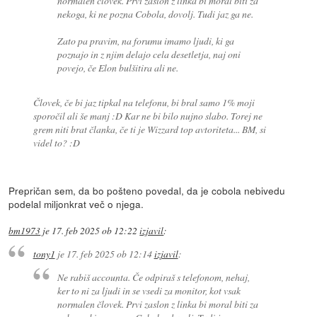
normalen človek. Prvi zaslon z linka bi moral biti za
nekoga, ki ne pozna Cobola, dovolj. Tudi jaz ga ne.
Zato pa pravim, na forumu imamo ljudi, ki ga
poznajo in z njim delajo cela desetletja, naj oni
povejo, če Elon bulšitira ali ne.
Človek, če bi jaz tipkal na telefonu, bi bral samo 1% moji
sporočil ali še manj :D Kar ne bi bilo nujno slabo. Torej ne
grem niti brat članka, če ti je Wizzard top avtoriteta... BM, si
videl to? :D
Prepričan sem, da bo pošteno povedal, da je cobola nebivedu
podelal miljonkrat več o njega.
bm1973
je
17. feb 2025 ob 12:22
izjavil
:
tony1
je
17. feb 2025 ob 12:14
izjavil
:
Ne rabiš accounta. Če odpiraš s telefonom, nehaj,
ker to ni za ljudi in se vsedi za monitor, kot vsak
normalen človek. Prvi zaslon z linka bi moral biti za