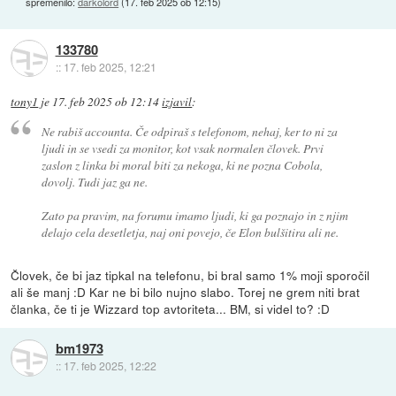
spremenilo:
darkolord
(
17. feb 2025 ob 12:15
)
133780
::
17. feb 2025, 12:21
tony1
je
17. feb 2025 ob 12:14
izjavil
:
Ne rabiš accounta. Če odpiraš s telefonom, nehaj, ker to ni za
ljudi in se vsedi za monitor, kot vsak normalen človek. Prvi
zaslon z linka bi moral biti za nekoga, ki ne pozna Cobola,
dovolj. Tudi jaz ga ne.
Zato pa pravim, na forumu imamo ljudi, ki ga poznajo in z njim
delajo cela desetletja, naj oni povejo, če Elon bulšitira ali ne.
Človek, če bi jaz tipkal na telefonu, bi bral samo 1% moji sporočil
ali še manj :D Kar ne bi bilo nujno slabo. Torej ne grem niti brat
članka, če ti je Wizzard top avtoriteta... BM, si videl to? :D
bm1973
::
17. feb 2025, 12:22