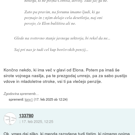
nekoga, ki ne pozna Cobola, dovolj. Tudi jaz ga ne.
Zato pa pravim, na forumu imamo ljudi, ki ga
poznajo in z njim delajo cela desetletja, naj oni
povejo, če Elon bulšitira ali ne.
Glede na svetovno stanje javnega sektorja, bi rekel da ne...
Saj pri nas je tudi cel kup borčevskih penzij...
Končno nekdo, ki ima več v glavi od Elona. Potem pa imaš še
sirote vojnega nasilja, pa te prezgodaj umrejo, pa za sabo pustijo
vdove in mladoletne otroke, vsi ti pa vlečejo penzije.
Zgodovina sprememb…
spremenil:
tony1
(
17. feb 2025 ob 12:24
)
133780
::
17. feb 2025, 12:25
Ok, vmes daj sliko, ki menda razodene tudi tistim, ki nimamo pojma