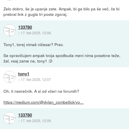
Zelo dobro, še je upanje zate. Ampak, bi ga bilo pa še več, če bi
prebral link z gugla tri poste zgoraj.
133780
::
17. feb 2025, 12:06
Tony1, torej nimaš ničesar? Prav.
Se opravičujem ampak tvoja spodbuda meni nima posebne teže,
žal, vsaj zame ne, tony1 :D
tony1
::
17. feb 2025, 12:07
Oh, ti nesrečnik. A si od včeri na forumih?
https://medium.com/@dylan_combellick/yo...
133780
::
17. feb 2025, 12:09