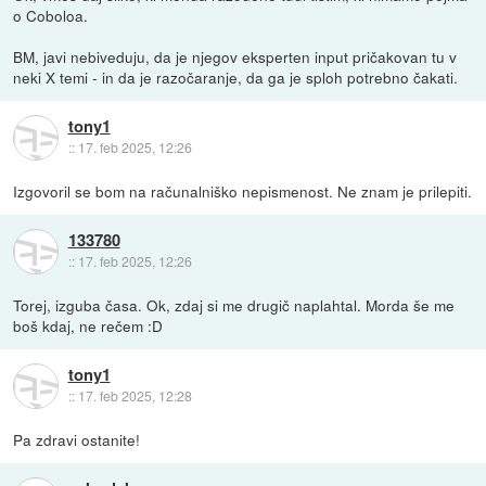
o Coboloa.
BM, javi nebiveduju, da je njegov eksperten input pričakovan tu v
neki X temi - in da je razočaranje, da ga je sploh potrebno čakati.
tony1
::
17. feb 2025, 12:26
Izgovoril se bom na računalniško nepismenost. Ne znam je prilepiti.
133780
::
17. feb 2025, 12:26
Torej, izguba časa. Ok, zdaj si me drugič naplahtal. Morda še me
boš kdaj, ne rečem :D
tony1
::
17. feb 2025, 12:28
Pa zdravi ostanite!