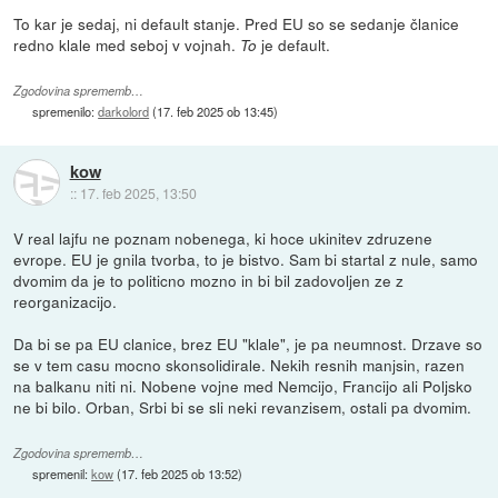
To kar je sedaj, ni default stanje. Pred EU so se sedanje članice
redno klale med seboj v vojnah.
je default.
To
Zgodovina sprememb…
spremenilo:
darkolord
(
17. feb 2025 ob 13:45
)
kow
::
17. feb 2025, 13:50
V real lajfu ne poznam nobenega, ki hoce ukinitev zdruzene
evrope. EU je gnila tvorba, to je bistvo. Sam bi startal z nule, samo
dvomim da je to politicno mozno in bi bil zadovoljen ze z
reorganizacijo.
Da bi se pa EU clanice, brez EU "klale", je pa neumnost. Drzave so
se v tem casu mocno skonsolidirale. Nekih resnih manjsin, razen
na balkanu niti ni. Nobene vojne med Nemcijo, Francijo ali Poljsko
ne bi bilo. Orban, Srbi bi se sli neki revanzisem, ostali pa dvomim.
Zgodovina sprememb…
spremenil:
kow
(
17. feb 2025 ob 13:52
)