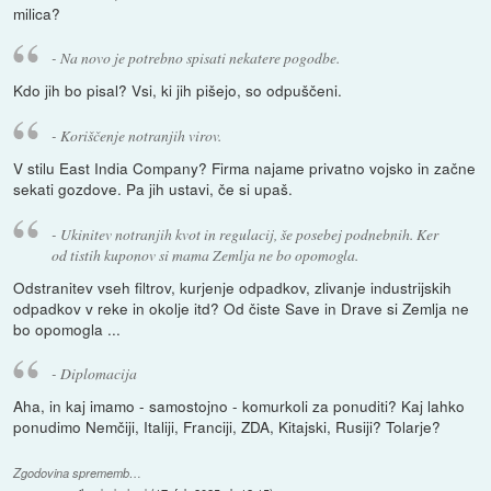
milica?
- Na novo je potrebno spisati nekatere pogodbe.
Kdo jih bo pisal? Vsi, ki jih pišejo, so odpuščeni.
- Koriščenje notranjih virov.
V stilu East India Company? Firma najame privatno vojsko in začne
sekati gozdove. Pa jih ustavi, če si upaš.
- Ukinitev notranjih kvot in regulacij, še posebej podnebnih. Ker
od tistih kuponov si mama Zemlja ne bo opomogla.
Odstranitev vseh filtrov, kurjenje odpadkov, zlivanje industrijskih
odpadkov v reke in okolje itd? Od čiste Save in Drave si Zemlja ne
bo opomogla ...
- Diplomacija
Aha, in kaj imamo - samostojno - komurkoli za ponuditi? Kaj lahko
ponudimo Nemčiji, Italiji, Franciji, ZDA, Kitajski, Rusiji? Tolarje?
Zgodovina sprememb…