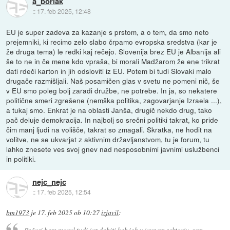
a_borlak
::
17. feb 2025, 12:48
EU je super zadeva za kazanje s prstom, a o tem, da smo neto
prejemniki, ki recimo zelo slabo črpamo evropska sredstva (kar je
že druga tema) le redki kaj rečejo. Slovenija brez EU je Albanija ali
še to ne in če mene kdo vpraša, bi morali Madžarom že ene trikrat
dati rdeči karton in jih odsloviti iz EU. Potem bi tudi Slovaki malo
drugače razmišljali. Naš posamičen glas v svetu ne pomeni nič, še
v EU smo poleg bolj zaradi družbe, ne potrebe. In ja, so nekatere
politične smeri zgrešene (nemška politika, zagovarjanje Izraela ...),
a tukaj smo. Enkrat je na oblasti Janša, drugič nekdo drug, tako
pač deluje demokracija. In najbolj so srečni politiki takrat, ko pride
čim manj ljudi na volišče, takrat so zmagali. Skratka, ne hodit na
volitve, ne se ukvarjat z aktivnim državljanstvom, tu je forum, tu
lahko znesete ves svoj gnev nad nesposobnimi javnimi uslužbenci
in politiki.
nejc_nejc
::
17. feb 2025, 12:54
bm1973
je
17. feb 2025 ob 10:27
izjavil
:
Počasi bom moral tudi jaz dobiti kak job v javnem sektorju, sem