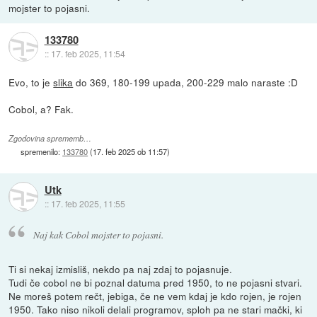
mojster to pojasni.
133780
::
17. feb 2025, 11:54
Evo, to je
slika
do 369, 180-199 upada, 200-229 malo naraste :D
Cobol, a? Fak.
Zgodovina sprememb…
spremenilo:
133780
(
17. feb 2025 ob 11:57
)
Utk
::
17. feb 2025, 11:55
Naj kak Cobol mojster to pojasni.
Ti si nekaj izmisliš, nekdo pa naj zdaj to pojasnuje.
Tudi če cobol ne bi poznal datuma pred 1950, to ne pojasni stvari.
Ne moreš potem rečt, jebiga, če ne vem kdaj je kdo rojen, je rojen
1950. Tako niso nikoli delali programov, sploh pa ne stari mački, ki