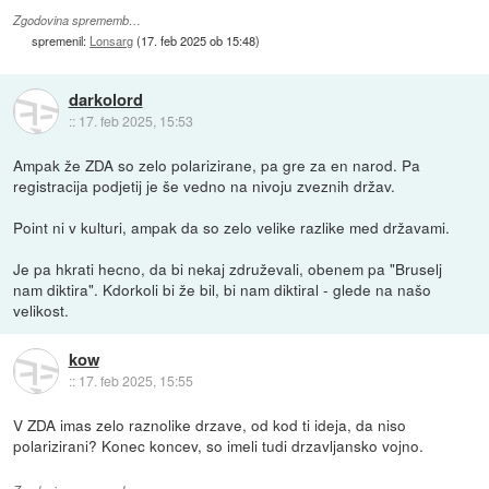
Zgodovina sprememb…
spremenil:
Lonsarg
(
17. feb 2025 ob 15:48
)
darkolord
::
17. feb 2025, 15:53
Ampak že ZDA so zelo polarizirane, pa gre za en narod. Pa
registracija podjetij je še vedno na nivoju zveznih držav.
Point ni v kulturi, ampak da so zelo velike razlike med državami.
Je pa hkrati hecno, da bi nekaj združevali, obenem pa "Bruselj
nam diktira". Kdorkoli bi že bil, bi nam diktiral - glede na našo
velikost.
kow
::
17. feb 2025, 15:55
V ZDA imas zelo raznolike drzave, od kod ti ideja, da niso
polarizirani? Konec koncev, so imeli tudi drzavljansko vojno.