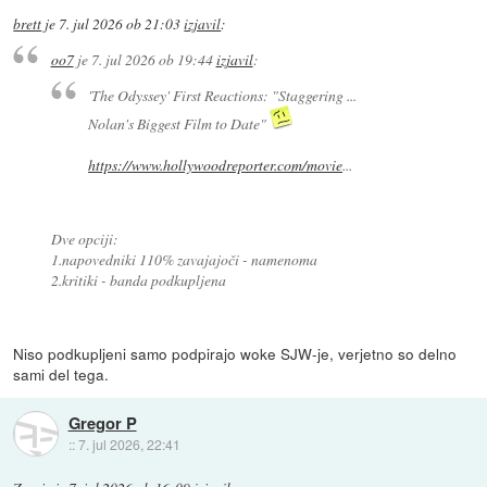
brett
je
7. jul 2026 ob 21:03
izjavil
:
oo7
je
7. jul 2026 ob 19:44
izjavil
:
'The Odyssey' First Reactions: "Staggering ...
Nolan's Biggest Film to Date"
https://www.hollywoodreporter.com/movie
...
Dve opciji:
1.napovedniki 110% zavajajoči - namenoma
2.kritiki - banda podkupljena
Niso podkupljeni samo podpirajo woke SJW-je, verjetno so delno
sami del tega.
Gregor P
::
7. jul 2026, 22:41