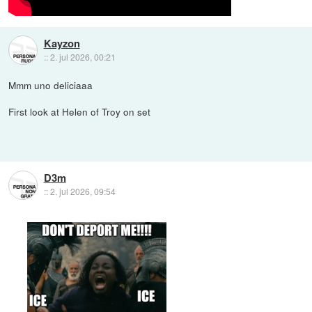
Kayzon
::
2. jul 2026, 00:21
Mmm uno deliciaaa
First look at Helen of Troy on set
D3m
::
2. jul 2026, 09:54