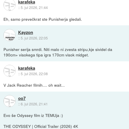
karafeka
::
5. jul 2026, 21:44
Eh, samo prevečkrat ste Punisherja gledali.
Kayzon
::
5. jul 2026, 22:05
Punisher serija smrdi. Niti malo ni zvesta stripu,kje sividel da
190cm+ visokega tipa igra 170cm visok midget.
karafeka
::
5. jul 2026, 22:08
V Jack Reacher filmih.... oh wait...
oo7
::
6. jul 2026, 21:41
Evo še Odyssey film iz TEMUja :)
THE ODYSSEY | Official Trailer (2026) 4K