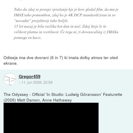
Tako da zdaj se poraja vprašanje kje je kow gledal film, da mu je
IMAX tako pomemben, zdaj ko je 4K DCP standardiziran in so
"navadni" projektorji tako boljši.
15 let nazaj je bila razlika kot dan in noč. Zdaj šteje le še
velikost platna in svetilnost. Če tega ni, ti downscaling iz IMAXa
pomaga en kaco.
Odiseja ima dve dvorani (6 in 7) ki imata dolby atmos ter oled
ekrane.
Gregor459
::
11. jun 2026, 22:58
The Odyssey - Official 'In Studio: Ludwig Göransson' Featurette
(2026) Matt Damon, Anne Hathaway