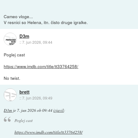
Cameo vloge...
V resnici so Helena, itn. čisto druge igralke.
D3m
::
7. jun 2026, 09:44
Poglej cast
https://www.imdb.com/title/tt33764258/
No twist.
brett
::
7. jun 2026, 09:49
D3m
je
7. jun 2026 ob 09:44
izjavil
:
Poglej cast
https://www.imdb.com/title/tt33764258/