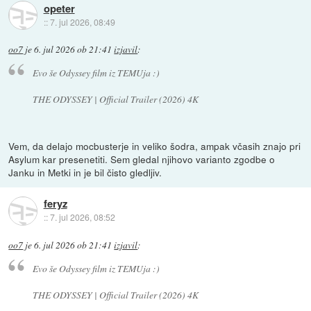
opeter
::
7. jul 2026, 08:49
oo7
je
6. jul 2026 ob 21:41
izjavil
:
Evo še Odyssey film iz TEMUja :)
THE ODYSSEY | Official Trailer (2026) 4K
Vem, da delajo mocbusterje in veliko šodra, ampak včasih znajo pri
Asylum kar presenetiti. Sem gledal njihovo varianto zgodbe o
Janku in Metki in je bil čisto gledljiv.
feryz
::
7. jul 2026, 08:52
oo7
je
6. jul 2026 ob 21:41
izjavil
:
Evo še Odyssey film iz TEMUja :)
THE ODYSSEY | Official Trailer (2026) 4K