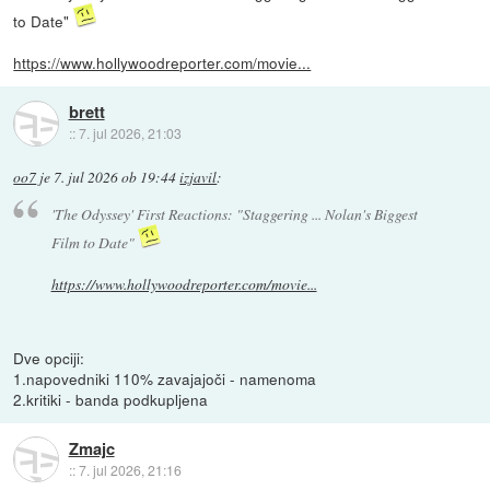
to Date"
https://www.hollywoodreporter.com/movie...
brett
::
7. jul 2026, 21:03
oo7
je
7. jul 2026 ob 19:44
izjavil
:
'The Odyssey' First Reactions: "Staggering ... Nolan's Biggest
Film to Date"
https://www.hollywoodreporter.com/movie...
Dve opciji:
1.napovedniki 110% zavajajoči - namenoma
2.kritiki - banda podkupljena
Zmajc
::
7. jul 2026, 21:16