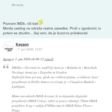
No twist.
Poznam IMDb, nič bati
Morda casting ne odraža realne zasedbe. Prvič v zgodovini; in
potem se zbudim... Saj vem, da je iluzorno pričakovati.
Kayzon
::
7. jun 2026, 13:57
Jazon
je
3. jun 2026 ob 09:12
izjavil
:
IMAXa v Sloveniji ni, najbližji meni je v Beljaku in v Benetkah.
Na drugi strani pa v Zagrebu in Gradcu.
Najboljši kino pri nas, glede na velikost platna, svetilnost, laser
projektorje in Dolby Atmos ozvočenje je v Cineplexx Rudnik v
Ljubljani.
Mimo navedenih IMAX dvoran, ki so dejansko digitalni
projektorji (IMAX CoLa), rabiš za pravo izkušnjo 70mm IMAX
projektor, ki ga v radiju 6700km ima le IMAX Palac Flora v
Pragi.