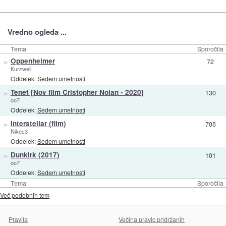
Vredno ogleda ...
Tema
Sporočila
»
Oppenheimer
72
Kurzweil
Oddelek:
Sedem umetnosti
»
Tenet [Nov film Cristopher Nolan - 2020]
130
oo7
Oddelek:
Sedem umetnosti
»
Interstellar (film)
705
Nikec3
Oddelek:
Sedem umetnosti
»
Dunkirk (2017)
101
oo7
Oddelek:
Sedem umetnosti
Tema
Sporočila
Več podobnih tem
Pravila
Večina pravic pridržanih