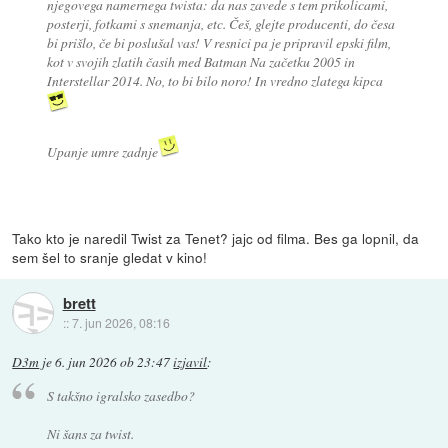
njegovega namernega twista: da nas zavede s tem prikolicami,
posterji, fotkami s snemanja, etc. Češ, glejte producenti, do česa
bi prišlo, če bi poslušal vas! V resnici pa je pripravil epski film,
kot v svojih zlatih časih med Batman Na začetku 2005 in
Interstellar 2014. No, to bi bilo noro! In vredno zlatega kipca
Upanje umre zadnje
Tako kto je naredil Twist za Tenet? jajc od filma. Bes ga lopnil, da
sem šel to sranje gledat v kino!
brett
::
7. jun 2026, 08:16
D3m
je
6. jun 2026 ob 23:47
izjavil
:
S takšno igralsko zasedbo?
Ni šans za twist.