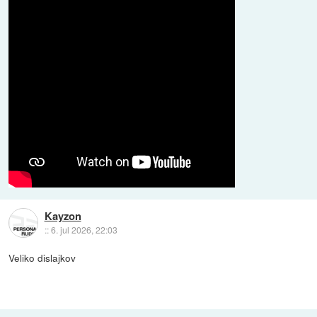
Kayzon
::
6. jul 2026, 22:03
Veliko dislajkov