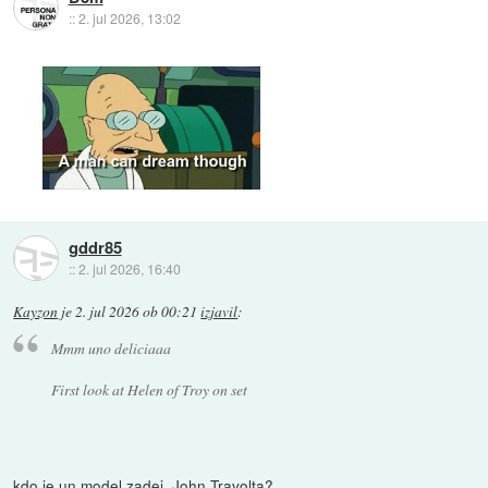
::
2. jul 2026, 13:02
gddr85
::
2. jul 2026, 16:40
Kayzon
je
2. jul 2026 ob 00:21
izjavil
:
Mmm uno deliciaaa
First look at Helen of Troy on set
kdo je un model zadej, John Travolta?