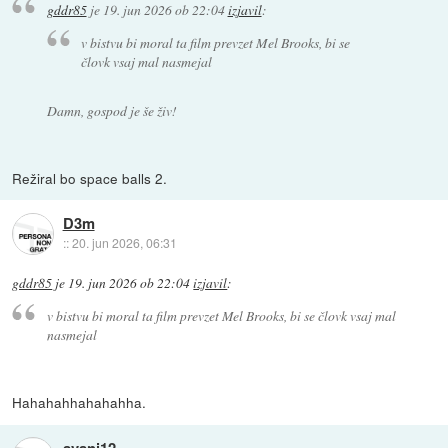
gddr85
je
19. jun 2026 ob 22:04
izjavil
:
v bistvu bi moral ta film prevzet Mel Brooks, bi se
človk vsaj mal nasmejal
Damn, gospod je še živ!
Režiral bo space balls 2.
D3m
::
20. jun 2026, 06:31
gddr85
je
19. jun 2026 ob 22:04
izjavil
:
v bistvu bi moral ta film prevzet Mel Brooks, bi se človk vsaj mal
nasmejal
Hahahahhahahahha.
avani12