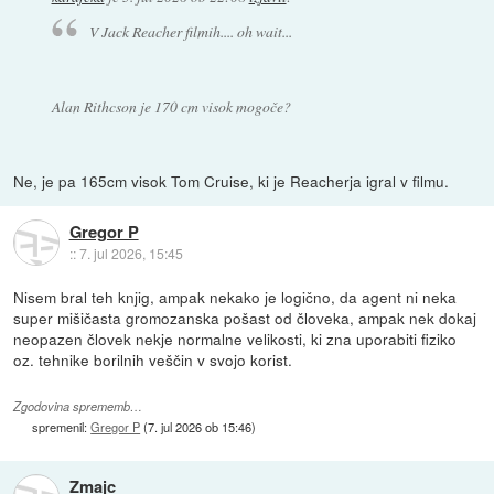
V Jack Reacher filmih.... oh wait...
Alan Rithcson je 170 cm visok mogoče?
Ne, je pa 165cm visok Tom Cruise, ki je Reacherja igral v filmu.
Gregor P
::
7. jul 2026, 15:45
Nisem bral teh knjig, ampak nekako je logično, da agent ni neka
super mišičasta gromozanska pošast od človeka, ampak nek dokaj
neopazen človek nekje normalne velikosti, ki zna uporabiti fiziko
oz. tehnike borilnih veščin v svojo korist.
Zgodovina sprememb…
spremenil:
Gregor P
(
7. jul 2026 ob 15:46
)
Zmajc