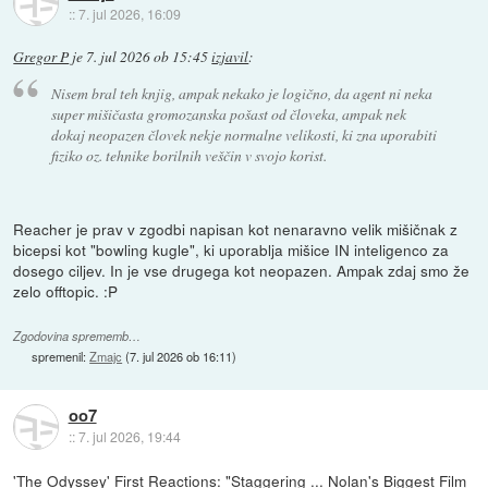
::
7. jul 2026, 16:09
Gregor P
je
7. jul 2026 ob 15:45
izjavil
:
Nisem bral teh knjig, ampak nekako je logično, da agent ni neka
super mišičasta gromozanska pošast od človeka, ampak nek
dokaj neopazen človek nekje normalne velikosti, ki zna uporabiti
fiziko oz. tehnike borilnih veščin v svojo korist.
Reacher je prav v zgodbi napisan kot nenaravno velik mišičnak z
bicepsi kot "bowling kugle", ki uporablja mišice IN inteligenco za
dosego ciljev. In je vse drugega kot neopazen. Ampak zdaj smo že
zelo offtopic. :P
Zgodovina sprememb…
spremenil:
Zmajc
(
7. jul 2026 ob 16:11
)
oo7
::
7. jul 2026, 19:44
'The Odyssey' First Reactions: "Staggering ... Nolan's Biggest Film