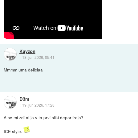
Kayzon
::
18. jun 2026, 05:41
Mmmm uma deliciaa
D3m
::
19. jun 2026, 17:28
A se mi zdi al jo v ta prvi sliki deportirajo?
ICE style.