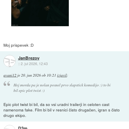
Moj prispevek :D
JanBrezov
::
2. jul 2026, 12:43
avani12
je
20. jun 2026 ob 10:21
izjavil
:
Hej morda pa je nolan posnel prvo slapstick komedijo :) to bi
bil epic plot twist :)
Epic plot twist bi bil, da so vsi uradni trailerji in celoten cast
namenoma fake. Film bi bil v resnici čisto drugačen, igran s čisto
drugo ekipo.
D3m