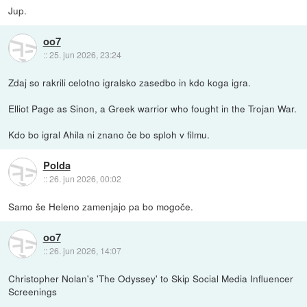
Jup.
oo7
::
25. jun 2026, 23:24
Zdaj so rakrili celotno igralsko zasedbo in kdo koga igra.
Elliot Page as Sinon, a Greek warrior who fought in the Trojan War.
Kdo bo igral Ahila ni znano če bo sploh v filmu.
Polda
::
26. jun 2026, 00:02
Samo še Heleno zamenjajo pa bo mogoče.
oo7
::
26. jun 2026, 14:07
Christopher Nolan's 'The Odyssey' to Skip Social Media Influencer
Screenings