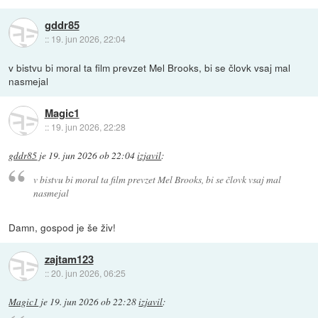
gddr85
::
19. jun 2026, 22:04
v bistvu bi moral ta film prevzet Mel Brooks, bi se človk vsaj mal
nasmejal
Magic1
::
19. jun 2026, 22:28
gddr85
je
19. jun 2026 ob 22:04
izjavil
:
v bistvu bi moral ta film prevzet Mel Brooks, bi se človk vsaj mal
nasmejal
Damn, gospod je še živ!
zajtam123
::
20. jun 2026, 06:25
Magic1
je
19. jun 2026 ob 22:28
izjavil
: