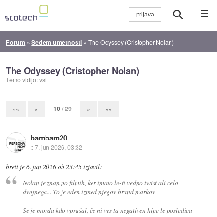
☰
Forum
»
Sedem umetnosti
»
The Odyssey (Cristopher Nolan)
The Odyssey (Cristopher Nolan)
Temo vidijo: vsi
10
/ 29
««
«
»
»»
bambam20
::
7. jun 2026, 03:32
brett
je
6. jun 2026 ob 23:45
izjavil
:
Nolan je znan po filmih, ker imajo le-ti vedno twist ali celo
dvojnega... To je eden izmed njegov brand markov.
Se je morda kdo vprašal, če ni ves ta negativen hipe le posledica