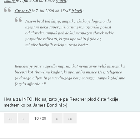
Zmajc
je
7. jul 2026 ob 16:09
izjavil
:
Gregor P
je
7. jul 2026 ob 15:45
izjavil
:
Nisem bral teh knjig, ampak nekako je logično, da
agent ni neka super mišičasta gromozanska pošast
od človeka, ampak nek dokaj neopazen človek nekje
normalne velikosti, ki zna uporabiti fiziko oz.
tehnike borilnih veščin v svojo korist.
Reacher je prav v zgodbi napisan kot nenaravno velik mišičnak z
bicepsi kot "bowling kugle", ki uporablja mišice IN inteligenco
za dosego ciljev. In je vse drugega kot neopazen. Ampak zdaj smo
že zelo offtopic. :P
Hvala za INFO. No saj zato je pa Reacher plod čiste fikcije,
medtem ko pa James Bond ni :-)
10
/ 29
««
«
»
»»