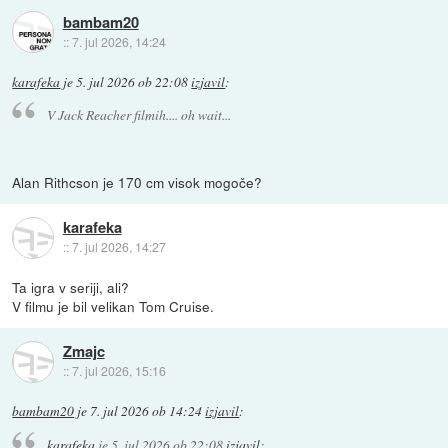
bambam20
::
7. jul 2026, 14:24
karafeka
je
5. jul 2026 ob 22:08
izjavil
:
V Jack Reacher filmih.... oh wait...
Alan Rithcson je 170 cm visok mogoče?
karafeka
::
7. jul 2026, 14:27
Ta igra v seriji, ali?
V filmu je bil velikan Tom Cruise.
Zmajc
::
7. jul 2026, 15:16
bambam20
je
7. jul 2026 ob 14:24
izjavil
:
karafeka
je
5. jul 2026 ob 22:08
izjavil
: