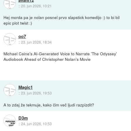
::
20. jun 2026, 10:21
Hej morda pa je nolan posnel prvo slapstick komedijo :) to bi bil
epic plot twist :)
oo7
::
23. jun 2026, 18:34
Michael Caine's AI-Generated Voice to Narrate 'The Odyssey'
Audiobook Ahead of Christopher Nolan's Movie
Magic1
::
23. jun 2026, 19:53
A to zdaj že tekmuje, kako čim več ljudi razpizdit?
D3m
::
24. jun 2026, 10:53