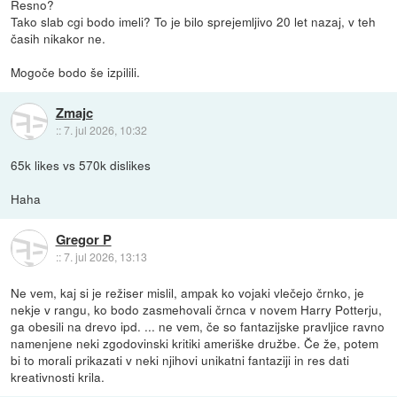
Resno?
Tako slab cgi bodo imeli? To je bilo sprejemljivo 20 let nazaj, v teh
časih nikakor ne.
Mogoče bodo še izpilili.
Zmajc
::
7. jul 2026, 10:32
65k likes vs 570k dislikes
Haha
Gregor P
::
7. jul 2026, 13:13
Ne vem, kaj si je režiser mislil, ampak ko vojaki vlečejo črnko, je
nekje v rangu, ko bodo zasmehovali črnca v novem Harry Potterju,
ga obesili na drevo ipd. ... ne vem, če so fantazijske pravljice ravno
namenjene neki zgodovinski kritiki ameriške družbe. Če že, potem
bi to morali prikazati v neki njihovi unikatni fantaziji in res dati
kreativnosti krila.