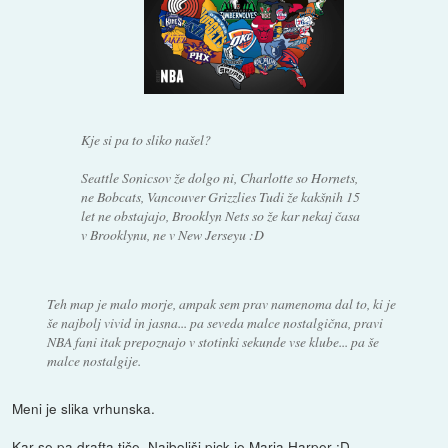
Kje si pa to sliko našel?
Seattle Sonicsov že dolgo ni, Charlotte so Hornets,
ne Bobcats, Vancouver Grizzlies Tudi že kakšnih 15
let ne obstajajo, Brooklyn Nets so že kar nekaj časa
v Brooklynu, ne v New Jerseyu :D
Teh map je malo morje, ampak sem prav namenoma dal to, ki je
še najbolj vivid in jasna... pa seveda malce nostalgična, pravi
NBA fani itak prepoznajo v stotinki sekunde vse klube... pa še
malce nostalgije.
Meni je slika vrhunska.
Kar se pa drafta tiče. Najboljši pick je Maria Harper :D