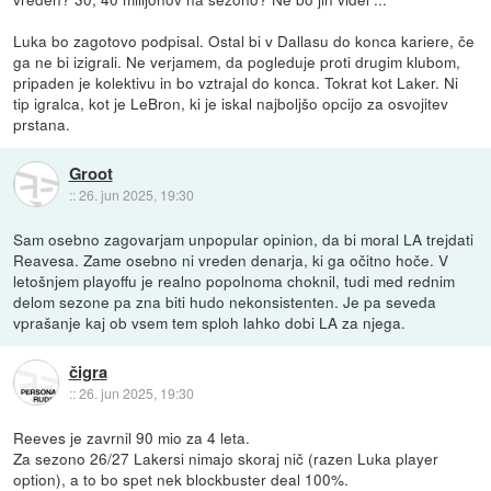
Luka bo zagotovo podpisal. Ostal bi v Dallasu do konca kariere, če
ga ne bi izigrali. Ne verjamem, da pogleduje proti drugim klubom,
pripaden je kolektivu in bo vztrajal do konca. Tokrat kot Laker. Ni
tip igralca, kot je LeBron, ki je iskal najboljšo opcijo za osvojitev
prstana.
Groot
::
26. jun 2025, 19:30
Sam osebno zagovarjam unpopular opinion, da bi moral LA trejdati
Reavesa. Zame osebno ni vreden denarja, ki ga očitno hoče. V
letošnjem playoffu je realno popolnoma choknil, tudi med rednim
delom sezone pa zna biti hudo nekonsistenten. Je pa seveda
vprašanje kaj ob vsem tem sploh lahko dobi LA za njega.
čigra
::
26. jun 2025, 19:30
Reeves je zavrnil 90 mio za 4 leta.
Za sezono 26/27 Lakersi nimajo skoraj nič (razen Luka player
option), a to bo spet nek blockbuster deal 100%.