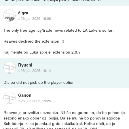
čigra
::
26. jun 2025, 19:08
The only free agency/trade news related to LA Lakers so far:
Reaves declined the extension !!!
Kaj menite bo Luka sprejel extension 2.8.?
Ryuchi
::
26. jun 2025, 19:14
Dfs pa did not pick up the player option
Ganon
::
26. jun 2025, 19:25
Reaves je prevelika neznanka. Nihče ne garantira, da bo prihodnjo
sezono enako dober oz. boljši. Da se mu ne bo ponovila zgodba
Schröderja, ki se je enkrat grdo zakalkuliral. Koliko misli, da je
vreden? 30, 40 milijonov na sezono? Ne bo jih videl ...