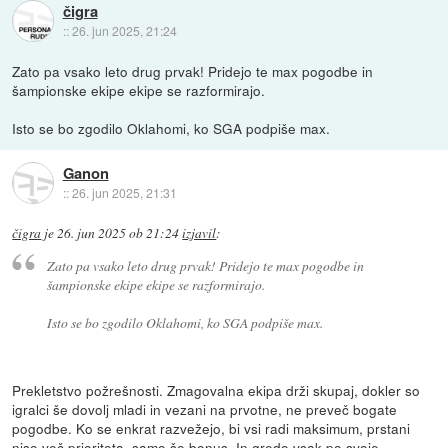
čigra
::
26. jun 2025, 21:24
Zato pa vsako leto drug prvak! Pridejo te max pogodbe in
šampionske ekipe ekipe se razformirajo.
Isto se bo zgodilo Oklahomi, ko SGA podpiše max.
Ganon
::
26. jun 2025, 21:31
čigra
je
26. jun 2025 ob 21:24
izjavil
:
Zato pa vsako leto drug prvak! Pridejo te max pogodbe in
šampionske ekipe ekipe se razformirajo.
Isto se bo zgodilo Oklahomi, ko SGA podpiše max.
Prekletstvo požrešnosti. Zmagovalna ekipa drži skupaj, dokler so
igralci še dovolj mladi in vezani na prvotne, ne preveč bogate
pogodbe. Ko se enkrat razvežejo, bi vsi radi maksimum, prstani
niso več prioriteta, samo še bonus. In gredo vsak po svoje.