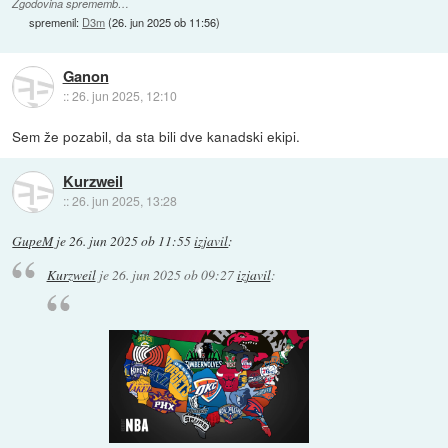
Zgodovina sprememb…
spremenil:
D3m
(
26. jun 2025 ob 11:56
)
Ganon
::
26. jun 2025, 12:10
Sem že pozabil, da sta bili dve kanadski ekipi.
Kurzweil
::
26. jun 2025, 13:28
GupeM
je
26. jun 2025 ob 11:55
izjavil
:
Kurzweil
je
26. jun 2025 ob 09:27
izjavil
: