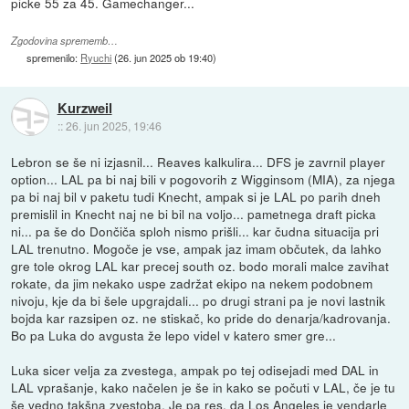
picke 55 za 45. Gamechanger...
Zgodovina sprememb…
spremenilo:
Ryuchi
(
26. jun 2025 ob 19:40
)
Kurzweil
::
26. jun 2025, 19:46
Lebron se še ni izjasnil... Reaves kalkulira... DFS je zavrnil player
option... LAL pa bi naj bili v pogovorih z Wigginsom (MIA), za njega
pa bi naj bil v paketu tudi Knecht, ampak si je LAL po parih dneh
premislil in Knecht naj ne bi bil na voljo... pametnega draft picka
ni... pa še do Dončiča sploh nismo prišli... kar čudna situacija pri
LAL trenutno. Mogoče je vse, ampak jaz imam občutek, da lahko
gre tole okrog LAL kar precej south oz. bodo morali malce zavihat
rokate, da jim nekako uspe zadržat ekipo na nekem podobnem
nivoju, kje da bi šele upgrajdali... po drugi strani pa je novi lastnik
bojda kar razsipen oz. ne stiskač, ko pride do denarja/kadrovanja.
Bo pa Luka do avgusta že lepo videl v katero smer gre...
Luka sicer velja za zvestega, ampak po tej odisejadi med DAL in
LAL vprašanje, kako načelen je še in kako se počuti v LAL, če je tu
še vedno takšna zvestoba. Je pa res, da Los Angeles je vendarle