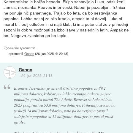
Katastrofalno je boljša beseda. Ekipo sestavljajo Luka, odsluženi
James, neznanka Reaves in priveski. Nabor je pozabljen. Tržnica
ne ponuja nič pametnega. Trajalo bo leta, da bo sestavljanka
popolna. Lahko nekaj za silo krpajo, ampak to ni dovolj. Luka bi
moral biti bolj odločen in si najti klub, ki ima potencial že v prihodnji
sezoni in dobre možnosti za izboljšave v naslednjih letih. Ampak ne
bo. Njegova zvestoba ga bo tepla.
Zgodovina sprememb…
spremenil:
Ganon
(
26. jun 2025 ob 20:43
)
Ganon
::
26. jun 2025, 21:18
Branilec Jezernikov je zavrnil štiriletno pogodbo za 89,2
milijona dolarjev, kolikor mu lahko trenutno Lakersi največ
ponudijo, poroča portal The Atletic. Reavesa so Lakersi leta
2023 podpisali za 53,8 milijona dolarjev. Prihodnjo sezono bo
zaslužil 14 milijonov dolarjev, nato pa bo verjetno zavrnil
zadnje leto pogodbe za 15 milijonov dolarjev ter postal prost
igralec.