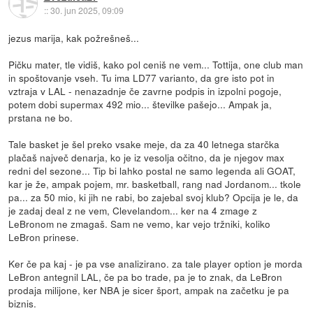
::
30. jun 2025, 09:09
jezus marija, kak požrešneš...
Pičku mater, tle vidiš, kako pol ceniš ne vem... Tottija, one club man
in spoštovanje vseh. Tu ima LD77 varianto, da gre isto pot in
vztraja v LAL - nenazadnje če zavrne podpis in izpolni pogoje,
potem dobi supermax 492 mio... številke pašejo... Ampak ja,
prstana ne bo.
Tale basket je šel preko vsake meje, da za 40 letnega starčka
plačaš največ denarja, ko je iz vesolja očitno, da je njegov max
redni del sezone... Tip bi lahko postal ne samo legenda ali GOAT,
kar je že, ampak pojem, mr. basketball, rang nad Jordanom... tkole
pa... za 50 mio, ki jih ne rabi, bo zajebal svoj klub? Opcija je le, da
je zadaj deal z ne vem, Clevelandom... ker na 4 zmage z
LeBronom ne zmagaš. Sam ne vemo, kar vejo tržniki, koliko
LeBron prinese.
Ker če pa kaj - je pa vse analizirano. za tale player option je morda
LeBron antegnil LAL, če pa bo trade, pa je to znak, da LeBron
prodaja milijone, ker NBA je sicer šport, ampak na začetku je pa
biznis.