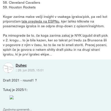
58. Cleveland Cavaliers
59. Houston Rockets
Kogar zanima malce večji insight v vsakega igralca/pick, pa več kot
priporočam
tale pregleda na ESPNu
, kjer lahko kliknete na
posameznega igralca in se odpre drop-down z opisom/insightom.
Pa mimogrede še to, če koga zanima zakaj je NYK izgubil draft pick
v 2. krogu... to je bila kazen, ker so takrat pri tredu za Brunsona šli
v pogovore z njim v času, ko to še ne bi smeli storiti. Precej poceni,
sploh če je govora o nekem shitty draft picku in na drugi strani
igralcu, ki je prvi igralec ekipe...
Duhec
::
26. jun 2025, 15:01
Draft 2021 - round1 ?
Tukaj je 2025/1:
Zgodovina sprememb…