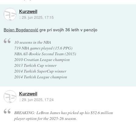
Kurzweil
::
29. jun 2025, 17:15
Bojan Bogdanović
gre pri svojih 36 letih v penzijo
10 seasons in the NBA
719 NBA games played (15.6 PPG)
NBA All-Rookie Second Team (2015)
2010 Croatian League champion
2013 Turkish Cup winner
2014 Turkish SuperCup winner
2014 Turkish League champion
Kurzweil
::
29. jun 2025, 17:24
BREAKING: LeBron James has picked up his $52.6 million
player option for the 2025-26 season.