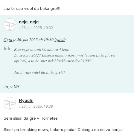
Jaz bi raje videl da Luka gre!!!
nejc_nejc
::
26. jun 2025, 19:32
čigra
je
26. jun 2025 ob 19:30
izjavil
:
Reeves je zavrnil 90 mio za 4 leta.
Za sezono 26/27 Lakersi nimajo skoraj nič (razen Luka player
option), a to bo spet nek blockbuster deal 100%.
Jaz bi raje videl da Luka gre!!!
Ja, v NY
Ryuchi
::
26. jun 2025, 19:38
Sem slišal da gre v Hornetse
Sicer pa breaking news, Lakers plačali Chicagu da so zamenjali