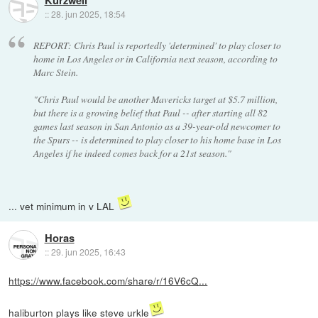
Kurzweil
::
28. jun 2025, 18:54
REPORT: Chris Paul is reportedly 'determined' to play closer to
home in Los Angeles or in California next season, according to
Marc Stein.
"Chris Paul would be another Mavericks target at $5.7 million,
but there is a growing belief that Paul -- after starting all 82
games last season in San Antonio as a 39-year-old newcomer to
the Spurs -- is determined to play closer to his home base in Los
Angeles if he indeed comes back for a 21st season."
... vet minimum in v LAL
Horas
::
29. jun 2025, 16:43
https://www.facebook.com/share/r/16V6cQ...
haliburton plays like steve urkle