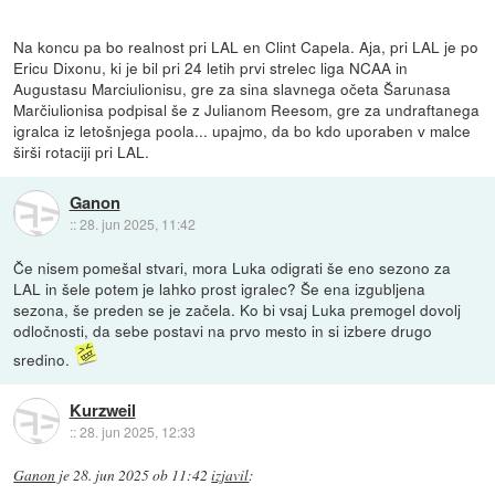
Na koncu pa bo realnost pri LAL en Clint Capela. Aja, pri LAL je po
Ericu Dixonu, ki je bil pri 24 letih prvi strelec liga NCAA in
Augustasu Marciulionisu, gre za sina slavnega očeta Šarunasa
Marčiulionisa podpisal še z Julianom Reesom, gre za undraftanega
igralca iz letošnjega poola... upajmo, da bo kdo uporaben v malce
širši rotaciji pri LAL.
Ganon
::
28. jun 2025, 11:42
Če nisem pomešal stvari, mora Luka odigrati še eno sezono za
LAL in šele potem je lahko prost igralec? Še ena izgubljena
sezona, še preden se je začela. Ko bi vsaj Luka premogel dovolj
odločnosti, da sebe postavi na prvo mesto in si izbere drugo
sredino.
Kurzweil
::
28. jun 2025, 12:33
Ganon
je
28. jun 2025 ob 11:42
izjavil
: