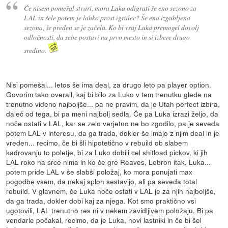
Če nisem pomešal stvari, mora Luka odigrati še eno sezono za
LAL in šele potem je lahko prost igralec? Še ena izgubljena
sezona, še preden se je začela. Ko bi vsaj Luka premogel dovolj
odločnosti, da sebe postavi na prvo mesto in si izbere drugo
sredino.
Nisi pomešal... letos še ima deal, za drugo leto pa player option.
Govorim tako overall, kaj bi bilo za Luko v tem trenutku glede na
trenutno videno najboljše... pa ne pravim, da je Utah perfect izbira,
daleč od tega, bi pa meni najbolj sedla. Če pa Luka izrazi željo, da
noče ostati v LAL, kar se zelo verjetno ne bo zgodilo, pa je seveda
potem LAL v interesu, da ga trada, dokler še imajo z njim deal in je
vreden... recimo, če bi šli hipotetično v rebuild ob slabem
kadrovanju to poletje, bi za Luko dobili cel shitload pickov, ki jih
LAL roko na srce nima in ko če gre Reaves, Lebron itak, Luka...
potem pride LAL v še slabši položaj, ko mora ponujati max
pogodbe vsem, da nekaj sploh sestavijo, ali pa seveda total
rebuild. V glavnem, če Luka noče ostati v LAL je za njih najboljše,
da ga trada, dokler dobi kaj za njega. Kot smo praktično vsi
ugotovili, LAL trenutno res ni v nekem zavidljivem položaju. Bi pa
vendarle počakal, recimo, da je Luka, novi lastniki in če bi šel