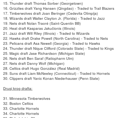
15. Thunder draft Thomas Sorber (Georgetown)
16. Grizzlies draft Yang Hansen (Qingdao) - Traded to Trail Blazers
17. Timberwolves draft Joan Beringer (Cedevita Olimpija)
18. Wizards draft Walter Clayton Jr. (Florida) - Traded to Jazz
19. Nets draft Nolan Traoré (Saint-Quentin BB)
20. Heat draft Kasparas Jakučionis (Illinois)
21. Jazz draft Will Riley (Illinois) - Traded to Wizards
22. Hawks draft Drake Powell (North Carolina) - Traded to Nets
23. Pelicans draft Asa Newell (Georgia) - Traded to Hawks
24. Thunder draft Nique Clifford (Colorado State) - Traded to Kings
25. Magic draft Jase Richardson (Michigan State)
26. Nets draft Ben Saraf (Ratiopharm Ulm)
27. Nets draft Danny Wolf (Michigan)
28. Celtics draft Hugo González (Real Madrid)
29. Suns draft Liam McNeeley (Connecticut) - Traded to Hornets
30. Clippers draft Yanic Konan Niederhauser (Penn State)
Drugi krog drafta:
31. Minnesota Timberwolves
32. Boston Celtics
33. Charlotte Hornets
34. Charlotte Hornets