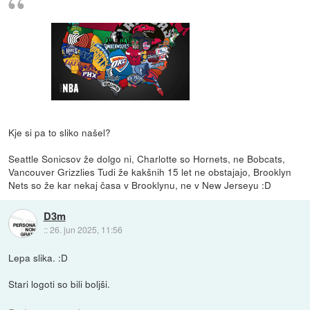
Kje si pa to sliko našel?
Seattle Sonicsov že dolgo ni, Charlotte so Hornets, ne Bobcats,
Vancouver Grizzlies Tudi že kakšnih 15 let ne obstajajo, Brooklyn
Nets so že kar nekaj časa v Brooklynu, ne v New Jerseyu :D
D3m
::
26. jun 2025, 11:56
Lepa slika. :D
Stari logoti so bili boljši.