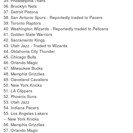
35. Philadelphia 76ers
36. Brooklyn Nets
37. Detroit Pistons
38. San Antonio Spurs - Reportedly traded to Pacers
39. Toronto Raptors
40. Washington Wizards - Reportedly traded to Pelicans
41. Golden State Warriors
42. Sacramento Kings
43. Utah Jazz - Traded to Wizards
44. Oklahoma City Thunder
45. Chicago Bulls
46. Orlando Magic
47. Milwaukee Bucks
48. Memphis Grizzlies
49. Cleveland Cavaliers
50. New York Knicks
51. LA Clippers
52. Phoenix Suns
53. Utah Jazz
54. Indiana Pacers
55. Los Angeles Lakers
-- New York Knicks
56. Memphis Grizzlies
57. Orlando Magic