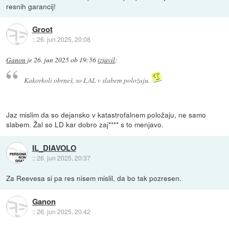
resnih garancij!
Groot
::
26. jun 2025, 20:08
Ganon
je
26. jun 2025 ob 19:56
izjavil
:
Kakorkoli obrneš, so LAL v slabem položaju.
Jaz mislim da so dejansko v katastrofalnem položaju, ne samo
slabem. Žal so LD kar dobro zaj**** s to menjavo.
IL_DIAVOLO
::
26. jun 2025, 20:37
Za Reevesa si pa res nisem mislil, da bo tak pozresen.
Ganon
::
26. jun 2025, 20:42