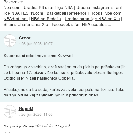
Povezave:
Nba.com
|
Uradna FB strani lige NBA
|
Uradna Instagram strani
lige NBA
|
ESPN.com
|
Basketball Reference
|
HoopsHype.com
|
NBAdraft.net
|
NBA na Redditu
|
Uradna stran lige NBA na X-u
|
Shams Charania na X-u
|
Facebook stran NBA updates
...
Groot
::
26. jun 2025, 10:07
Super da si odprl novo temo Kurzweil.
Da začnemo z vsebino, draft vsaj na prvih pickih po pričakovanjih.
Je bil pa na 17. picku višje kot se je pričakovalo izbran Beringer.
Očitno si MIN želi naslednika Goberja.
Pričakujem, da bo sedaj zares zaživela tudi poletna tržnica. Tako,
da zna biti še kaj zanimivih novih v prihodnjih dneh.
GupeM
::
26. jun 2025, 11:55
Kurzweil
je
26. jun 2025 ob 09:27
izjavil
: