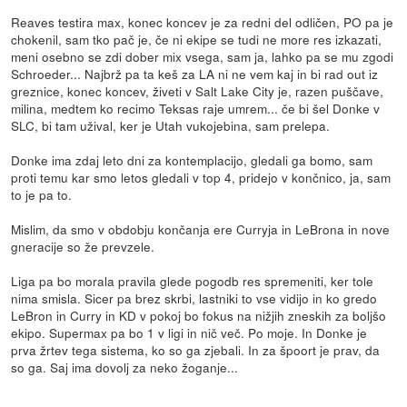
Reaves testira max, konec koncev je za redni del odličen, PO pa je
chokenil, sam tko pač je, če ni ekipe se tudi ne more res izkazati,
meni osebno se zdi dober mix vsega, sam ja, lahko pa se mu zgodi
Schroeder... Najbrž pa ta keš za LA ni ne vem kaj in bi rad out iz
greznice, konec koncev, živeti v Salt Lake City je, razen puščave,
milina, medtem ko recimo Teksas raje umrem... če bi šel Donke v
SLC, bi tam užival, ker je Utah vukojebina, sam prelepa.
Donke ima zdaj leto dni za kontemplacijo, gledali ga bomo, sam
proti temu kar smo letos gledali v top 4, pridejo v končnico, ja, sam
to je pa to.
Mislim, da smo v obdobju končanja ere Curryja in LeBrona in nove
gneracije so že prevzele.
Liga pa bo morala pravila glede pogodb res spremeniti, ker tole
nima smisla. Sicer pa brez skrbi, lastniki to vse vidijo in ko gredo
LeBron in Curry in KD v pokoj bo fokus na nižjih zneskih za boljšo
ekipo. Supermax pa bo 1 v ligi in nič več. Po moje. In Donke je
prva žrtev tega sistema, ko so ga zjebali. In za špoort je prav, da
so ga. Saj ima dovolj za neko žoganje...