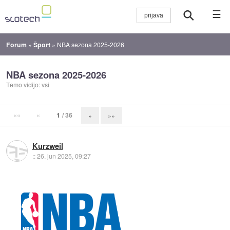
☰
Forum
»
Šport
»
NBA sezona 2025-2026
NBA sezona 2025-2026
Temo vidijo: vsi
««
«
1
/ 36
»
»»
Kurzweil
::
26. jun 2025, 09:27