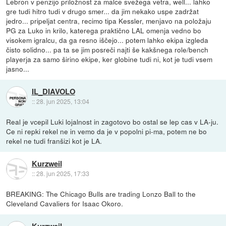
Lebron v penzijo priložnost za malce svežega vetra, well... lahko
gre tudi hitro tudi v drugo smer... da jim nekako uspe zadržat
jedro... pripeljat centra, recimo tipa Kessler, menjavo na položaju
PG za Luko in krilo, katerega praktično LAL omenja vedno bo
visokem igralcu, da ga resno iščejo... potem lahko ekipa izgleda
čisto solidno... pa ta se jim posreči najti še kakšnega role/bench
playerja za samo širino ekipe, ker globine tudi ni, kot je tudi vsem
jasno...
IL_DIAVOLO
::
28. jun 2025, 13:04
Real je vcepil Luki lojalnost in zagotovo bo ostal se lep cas v LA-ju.
Ce ni repki rekel ne in vemo da je v popolni pi-ma, potem ne bo
rekel ne tudi franšizi kot je LA.
Kurzweil
::
28. jun 2025, 17:33
BREAKING: The Chicago Bulls are trading Lonzo Ball to the
Cleveland Cavaliers for Isaac Okoro.