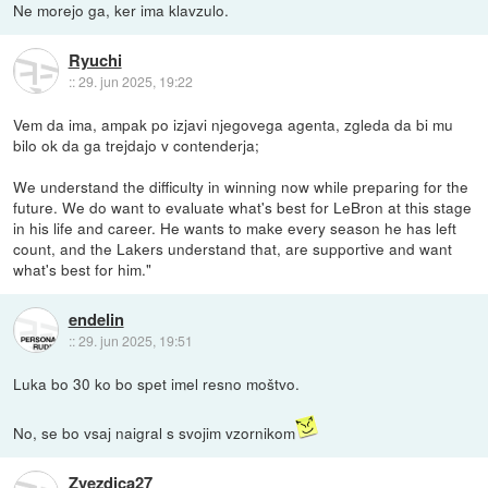
Ne morejo ga, ker ima klavzulo.
Ryuchi
::
29. jun 2025, 19:22
Vem da ima, ampak po izjavi njegovega agenta, zgleda da bi mu
bilo ok da ga trejdajo v contenderja;
We understand the difficulty in winning now while preparing for the
future. We do want to evaluate what's best for LeBron at this stage
in his life and career. He wants to make every season he has left
count, and the Lakers understand that, are supportive and want
what's best for him."
endelin
::
29. jun 2025, 19:51
Luka bo 30 ko bo spet imel resno moštvo.
No, se bo vsaj naigral s svojim vzornikom
Zvezdica27