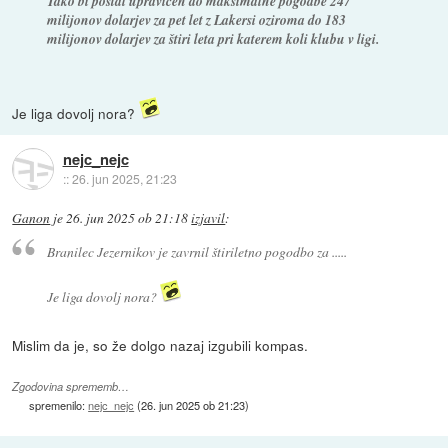
Tako bi postal upravičen do maksimalne pogodbe 247
milijonov dolarjev za pet let z Lakersi oziroma do 183
milijonov dolarjev za štiri leta pri katerem koli klubu v ligi.
Je liga dovolj nora?
nejc_nejc
::
26. jun 2025, 21:23
Ganon
je
26. jun 2025 ob 21:18
izjavil
:
Branilec Jezernikov je zavrnil štiriletno pogodbo za .....
Je liga dovolj nora?
Mislim da je, so že dolgo nazaj izgubili kompas.
Zgodovina sprememb…
spremenilo:
nejc_nejc
(
26. jun 2025 ob 21:23
)