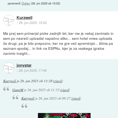
spremenil:
Duhec
(
26. jun 2025 ob 15:02
)
Kurzweil
::
26. jun 2025, 15:03
Ma prej sem primerjal picke zadnjih let, ker me je nekaj zanimalo in
sem po nesreči uploadal napačno sliko... sem hotel vmes uploada
že drugi, pa je bilo prepozno, ker ne gre več spreminjat... štima pa
seznam spodaj... in link na ESPNu, kjer je za vsakega igralce
zanimiv insight...
jonystar
::
26. jun 2025, 17:49
Kurzweil
je
26. jun 2025 ob 13:28
izjavil
:
GupeM
je
26. jun 2025 ob 11:55
izjavil
:
Kurzweil
je
26. jun 2025 ob 09:27
izjavil
: