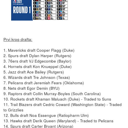
Prvi krog drafta:
1. Mavericks draft Cooper Flagg (Duke)
2. Spurs draft Dylan Harper (Rutgers)
3. 76ers draft VJ Edgecombe (Baylor)
4. Hornets draft Kon Knueppel (Duke)
5. Jazz draft Ace Bailey (Rutgers)
6. Wizards draft Tre Johnson (Texas)
7. Pelicans draft Jeremiah Fears (Oklahoma)
8. Nets draft Egor Demin (BYU)
9. Raptors draft Collin Murray-Boyles (South Carolina)
10. Rockets draft Khaman Maluach (Duke) - Traded to Suns
11. Trail Blazers draft Cedric Coward (Washington State) - Traded
to Grizzlies
12. Bulls draft Noa Essengue (Ratiopharm Ulm)
13. Hawks draft Derik Queen (Maryland) - Traded to Pelicans
14. Spurs draft Carter Bryant (Arizona)