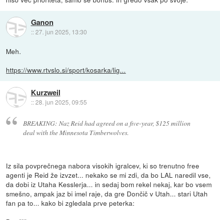
Ganon
::
27. jun 2025, 13:30
Meh.
https://www.rtvslo.si/sport/kosarka/lig...
Kurzweil
::
28. jun 2025, 09:55
BREAKING: Naz Reid had agreed on a five-year, $125 million
deal with the Minnesota Timberwolves.
Iz sila povprečnega nabora visokih igralcev, ki so trenutno free
agenti je Reid že izvzet... nekako se mi zdi, da bo LAL naredil vse,
da dobi iz Utaha Kesslerja... in sedaj bom rekel nekaj, kar bo vsem
smešno, ampak jaz bi imel raje, da gre Dončič v Utah... stari Utah
fan pa to... kako bi zgledala prve peterka: