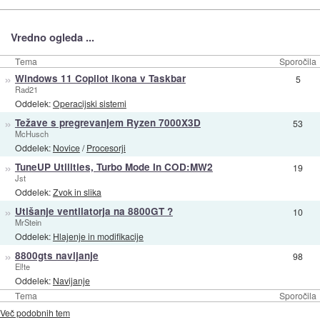
Vredno ogleda ...
Tema
Sporočila
»
Windows 11 Copilot ikona v Taskbar
5
Rad21
Oddelek:
Operacijski sistemi
»
Težave s pregrevanjem Ryzen 7000X3D
53
McHusch
Oddelek:
Novice
/
Procesorji
»
TuneUP Utilities, Turbo Mode In COD:MW2
19
Jst
Oddelek:
Zvok in slika
»
Utišanje ventilatorja na 8800GT ?
10
MrStein
Oddelek:
Hlajenje in modifikacije
»
8800gts navijanje
98
El!te
Oddelek:
Navijanje
Tema
Sporočila
Več podobnih tem