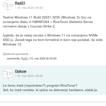
Rad21
::
10. mar 2024, 05:43
Testiral Windows 11 Build 22631.3235 (Windows To Go) na
zunanjemu disku in HWiNFO64 + RivaTuner Statistics Server
normalno deluje v Counter-Strike 2.
Izgleda, da je nekaj narobe z Windows 11 na notranjemu NVMe
SSD-ju. Zaradi tega ne bom formatiral in bom raje počakal, da izide
Windows 12.
Zgodovina sprememb…
spremenilo:
Rad21
(
10. mar 2024 ob 05:43
)
Opkow
::
10. mar 2024, 09:29
Le čemu imaš (nepotreben?) program RivaTuner?
Več, ko imaš navlake, ki vpliva na delovanje hardwera, slabši je.