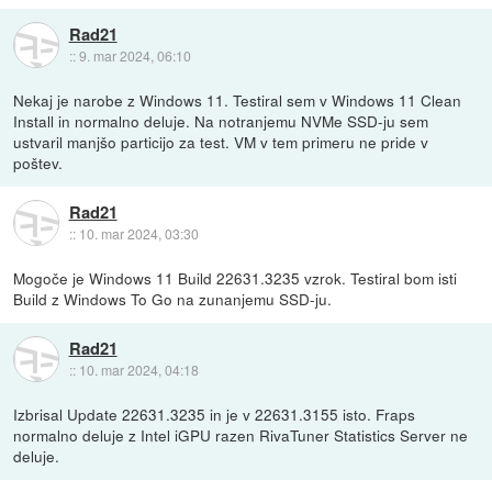
Rad21
::
9. mar 2024, 06:10
Nekaj je narobe z Windows 11. Testiral sem v Windows 11 Clean
Install in normalno deluje. Na notranjemu NVMe SSD-ju sem
ustvaril manjšo particijo za test. VM v tem primeru ne pride v
poštev.
Rad21
::
10. mar 2024, 03:30
Mogoče je Windows 11 Build 22631.3235 vzrok. Testiral bom isti
Build z Windows To Go na zunanjemu SSD-ju.
Rad21
::
10. mar 2024, 04:18
Izbrisal Update 22631.3235 in je v 22631.3155 isto. Fraps
normalno deluje z Intel iGPU razen RivaTuner Statistics Server ne
deluje.