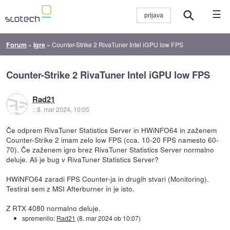
☰
Forum
»
Igre
»
Counter-Strike 2 RivaTuner Intel iGPU low FPS
Counter-Strike 2 RivaTuner Intel iGPU low FPS
Rad21
::
8. mar 2024, 10:05
Če odprem RivaTuner Statistics Server in HWiNFO64 in zaženem
Counter-Strike 2 imam zelo low FPS (cca. 10-20 FPS namesto 60-
70). Če zaženem igro brez RivaTuner Statistics Server normalno
deluje. Ali je bug v RivaTuner Statistics Server?
HWiNFO64 zaradi FPS Counter-ja in drugih stvari (Monitoring).
Testiral sem z MSI Afterburner in je isto.
Z RTX 4080 normalno deluje.
spremenilo:
Rad21
(
8. mar 2024 ob 10:07
)