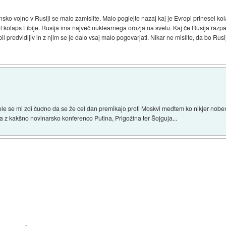
jansko vojno v Rusiji se malo zamislite. Malo poglejte nazaj kaj je Evropi prinesel ko
bil kolaps Libije. Rusija ima največ nuklearnega orožja na svetu. Kaj če Rusija razpa
je bil predvidljiv in z njim se je dalo vsaj malo pogovarjati. Nikar ne mislite, da bo 
Tole se mi zdi čudno da se že cel dan premikajo proti Moskvi medtem ko nikjer nob
 z kakšno novinarsko konferenco Putina, Prigožina ter Šojguja...