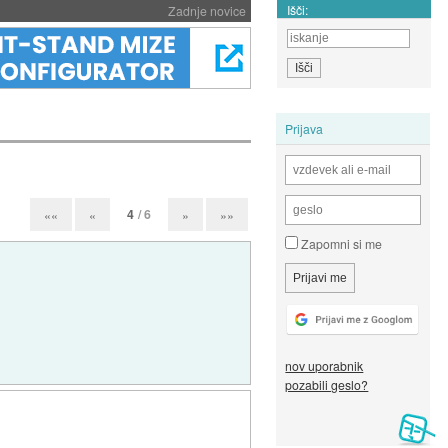
Išči:
Zadnje novice
Prijava
4
/ 6
««
«
»
»»
Zapomni si me
nov uporabnik
pozabili geslo?