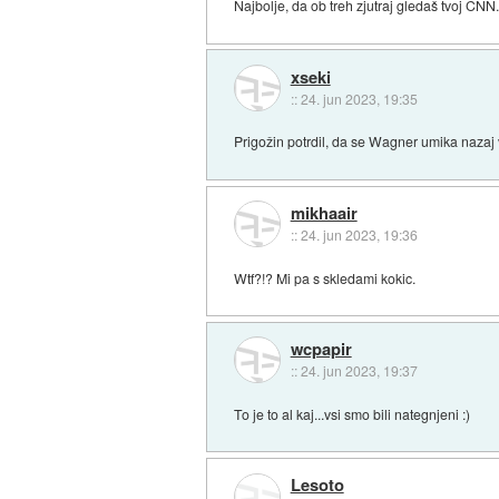
Najbolje, da ob treh zjutraj gledaš tvoj CNN.
xseki
::
24. jun 2023, 19:35
Prigožin potrdil, da se Wagner umika nazaj 
mikhaair
::
24. jun 2023, 19:36
Wtf?!? Mi pa s skledami kokic.
wcpapir
::
24. jun 2023, 19:37
To je to al kaj...vsi smo bili nategnjeni :)
Lesoto