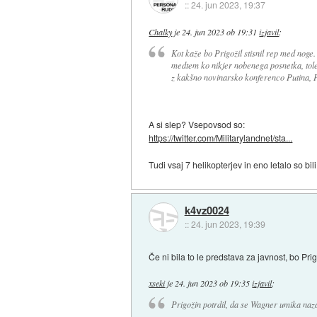
::
24. jun 2023, 19:37
Chalky
je
24. jun 2023 ob 19:31
izjavil
:
Kot kaže bo Prigožil stisnil rep med noge
medtem ko nikjer nobenega posnetka, tol
z kakšno novinarsko konferenco Putina, Pr
A si slep? Vsepovsod so:
https://twitter.com/Militarylandnet/sta...
Tudi vsaj 7 helikopterjev in eno letalo so bili
k4vz0024
::
24. jun 2023, 19:39
Če ni bila to le predstava za javnost, bo Pr
xseki
je
24. jun 2023 ob 19:35
izjavil
:
Prigožin potrdil, da se Wagner umika naza