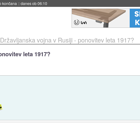
s ob 06:09
Državljanska vojna v Rusiji - ponovitev leta 1917?
onovitev leta 1917?