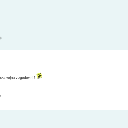
0
)
anska vojna v zgodovini?
)