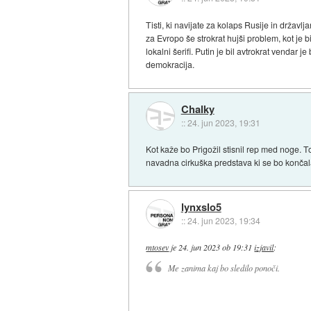
Tisti, ki navijate za kolaps Rusije in državl
za Evropo še strokrat hujši problem, kot je 
lokalni šerifi. Putin je bil avtrokrat vendar 
demokracija.
Chalky
::
24. jun 2023, 19:31
Kot kaže bo Prigožil stisnil rep med noge. 
navadna cirkuška predstava ki se bo končala
lynxslo5
::
24. jun 2023, 19:34
mtosev
je
24. jun 2023 ob 19:31
izjavil
:
Me zanima kaj bo sledilo ponoči.