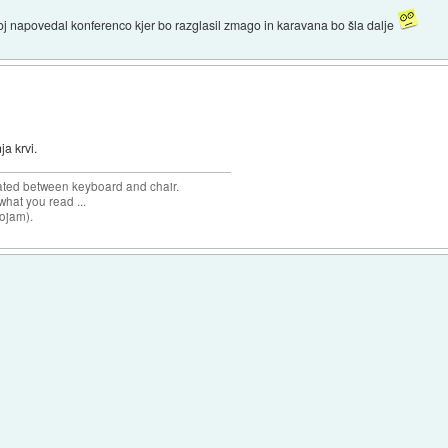
akoj napovedal konferenco kjer bo razglasil zmago in karavana bo šla dalje
ja krvi.
cated between keyboard and chair.
hat you read ...
sojam).