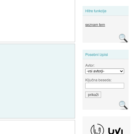
Hitre funkcije
seznam tem
Posebni izpisi
Avtor:
Ključna beseda: