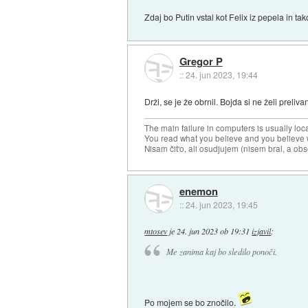
Zdaj bo Putin vstal kot Felix iz pepela in t
Gregor P
::
24. jun 2023, 19:44
Drži, se je že obrnil. Bojda si ne želi prelivan
The main failure in computers is usually lo
You read what you believe and you believe w
Nisam čit'o, ali osudjujem (nisem bral, a ob
enemon
::
24. jun 2023, 19:45
mtosev
je
24. jun 2023 ob 19:31
izjavil
:
Me zanima kaj bo sledilo ponoči.
Po mojem se bo znočilo.