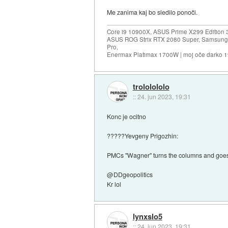
Me zanima kaj bo sledilo ponoči.
Core i9 10900X, ASUS Prime X299 Edition 
ASUS ROG Strix RTX 2080 Super, Samsung
Pro,
Enermax Platimax 1700W | moj oče darko 
trololololo
::
24. jun 2023, 19:31
Konc je ocitno
?????Yevgeny Prigozhin:
PMCs "Wagner" turns the columns and goes ba
@DDgeopolitics
Kr lol
lynxslo5
::
24. jun 2023, 19:31