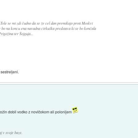
. Tole se mi zdi čudno da se že cel dan premikajo proti Moskvi
e bo na koncu ena navadna cirkuška predstava ki se bo končala
igožina ter Šojguja...
 sestreljeni.
igožin dobil vodko z novičokom ali polonijem
j v svoje baze.