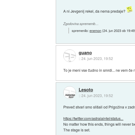
A ni Jevgenij rekel, da nema predaje?
Zgodovina sprememb…
spremenilo:
enemon
(
24. jun 2023 ob 19:49
guano
::
24. jun 2023, 19:52
To je meni vse čudno in smrdi... ne vem če n
Lesoto
::
24. jun 2023, 19:52
Preveč stvari smo slišali od Prigožina v zad
https://twitter.com/astraiaintel/status...
No matter how this ends, things will never 
The stage is set.