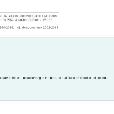
30, 32GB 4x8 3600Mhz G.skill, CM H500M,
 970 PRO, UltraSharp UP3017, Win 11
1960-2016, moj labradorec max 2002-2013
ck to the camps according to the plan, so that Russian blood is not spilled.