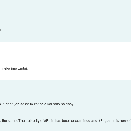
)
i neka igra zadaj.
njih dneh, da se bo to končalo kar tako na easy.
be the same. The authority of #Putin has been undermined and #Prigozhin is now off