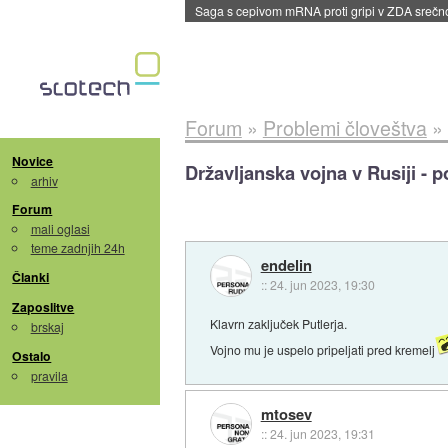
BMW v vozilih začel predvajati reklame
::
dane
Forum
»
Problemi človeštva
»
Novice
Državljanska vojna v Rusiji - p
arhiv
Forum
mali oglasi
teme zadnjih 24h
endelin
Članki
::
24. jun 2023, 19:30
Zaposlitve
Klavrn zaključek Putlerja.
brskaj
Vojno mu je uspelo pripeljati pred kremelj
Ostalo
pravila
mtosev
::
24. jun 2023, 19:31