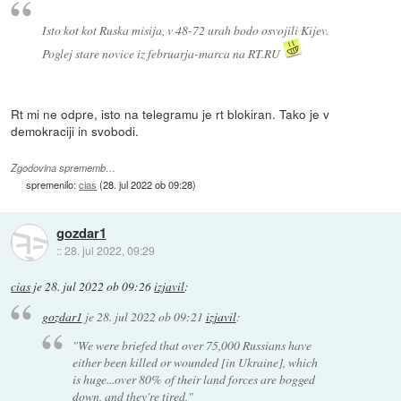
Isto kot kot Ruska misija, v 48-72 urah bodo osvojili Kijev.
Poglej stare novice iz februarja-marca na RT.RU
Rt mi ne odpre, isto na telegramu je rt blokiran. Tako je v
demokraciji in svobodi.
Zgodovina sprememb…
spremenilo:
cias
(
28. jul 2022 ob 09:28
)
gozdar1
::
28. jul 2022, 09:29
cias
je
28. jul 2022 ob 09:26
izjavil
:
gozdar1
je
28. jul 2022 ob 09:21
izjavil
:
"We were briefed that over 75,000 Russians have
either been killed or wounded [in Ukraine], which
is huge...over 80% of their land forces are bogged
down, and they're tired,"