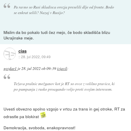
Pa ravno so Rusi skladisca orozja preselili dlje od fronte. Bodo
se enkrat selili? Nazaj v Rusijo?
Mislim da bo pokalo tudi čez mejo, če bodo skladišča blizu
Ukrajinske meje.
cias
::
28. jul 2022, 09:49
gozdar1
je
28. jul 2022 ob 09:39
izjavil
:
Težava pralnic možganov kot je RT so ovce z volilno pravico, ki
po pumpanju z rusko proagando voljo proti svojim interesom.
Uvesti obvezno spolno vzgojo v vrtcu za trans in gej otroke, RT za
odrastle pa blokirat
Demokracija, svoboda, enakopravnost!