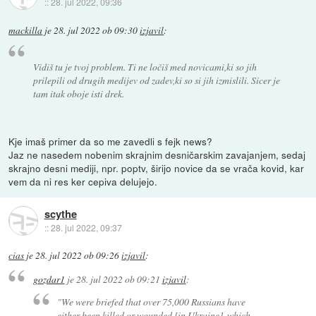
::
28. jul 2022, 09:36
mackilla
je
28. jul 2022 ob 09:30
izjavil
:
Vidiš tu je tvoj problem. Ti ne ločiš med novicami,ki so jih
prilepili od drugih medijev od zadev,ki so si jih izmislili. Sicer je
tam itak oboje isti drek.
Kje imaš primer da so me zavedli s fejk news?
Jaz ne nasedem nobenim skrajnim desničarskim zavajanjem, sedaj
skrajno desni mediji, npr. poptv, širijo novice da se vrača kovid, kar
vem da ni res ker cepiva delujejo.
scythe
::
28. jul 2022, 09:37
cias
je
28. jul 2022 ob 09:26
izjavil
:
gozdar1
je
28. jul 2022 ob 09:21
izjavil
:
"We were briefed that over 75,000 Russians have
either been killed or wounded [in Ukraine], which