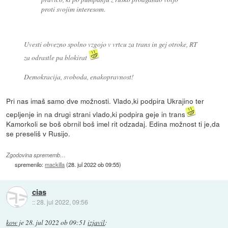
proti svojim interesom.
Uvesti obvezno spolno vzgojo v vrtcu za trans in gej otroke, RT
za odrastle pa blokirat
Demokracija, svoboda, enakopravnost!
Pri nas imaš samo dve možnosti. Vlado,ki podpira Ukrajino ter
cepljenje in na drugi strani vlado,ki podpira geje in trans
Kamorkoli se boš obrnil boš imel rit odzadaj. Edina možnost ti je,da
se preseliš v Rusijo.
Zgodovina sprememb…
spremenilo:
mackilla
(
28. jul 2022 ob 09:55
)
cias
::
28. jul 2022, 09:56
kow
je
28. jul 2022 ob 09:51
izjavil
: