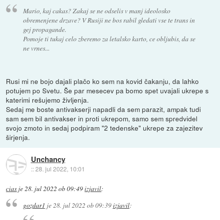
Mario, kaj cakas? Zakaj se ne odselis v manj ideolosko
obremenjene drzave? V Rusiji ne bos rabil gledati vse te trans in
gej propagande.
Pomoje ti tukaj celo zberemo za letalsko karto, ce obljubis, da se
ne vrnes...
Rusi mi ne bojo dajali plačo ko sem na kovid čakanju, da lahko
potujem po Svetu. Še par mesecev pa bomo spet uvajali ukrepe s
katerimi rešujemo življenja.
Sedaj me boste antivakserji napadli da sem parazit, ampak tudi
sam sem bil antivakser in proti ukrepom, samo sem spredvidel
svojo zmoto in sedaj podpiram "2 tedenske" ukrepe za zajezitev
širjenja.
Unchancy
::
28. jul 2022, 10:01
cias
je
28. jul 2022 ob 09:49
izjavil
:
gozdar1
je
28. jul 2022 ob 09:39
izjavil
: