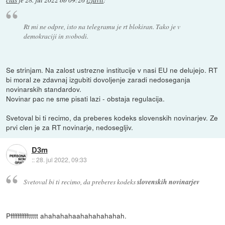
cias
je
28. jul 2022 ob 09:26
izjavil
:
Rt mi ne odpre, isto na telegramu je rt blokiran. Tako je v
demokraciji in svobodi.
Se strinjam. Na zalost ustrezne institucije v nasi EU ne delujejo. RT
bi moral ze zdavnaj izgubiti dovoljenje zaradi nedoseganja
novinarskih standardov.
Novinar pac ne sme pisati lazi - obstaja regulacija.
Svetoval bi ti recimo, da preberes kodeks slovenskih novinarjev. Ze
prvi clen je za RT novinarje, nedosegljiv.
D3m
::
28. jul 2022, 09:33
Svetoval bi ti recimo, da preberes kodeks
slovenskih novinarjev
Pffffffffffttttt ahahahahaahahahahahah.