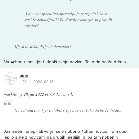
3 dnevna specialna operacija je že uspela? So se
rusi že denacifirali? Bo dovolj traktorjev in pralnih
strojev?
Kje si to slišal, Kijev independet?
Na 4chanu tam kjer ti dobiš svoje novice. Tako,da bo že držalo.
cias
::
28. jul 2022, 09:16
mackilla
je
28. jul 2022 ob 09:13
izjavil
:
Na 4chanu tam kjer ti dobiš svoje novice. Tako,da bo že držalo.
Jaz nisem nalepil ali verjel še v nobeno 4chan novico. Tam dosti
lepijo slike z novicami na drugih medijih, ni pa tam nobenih