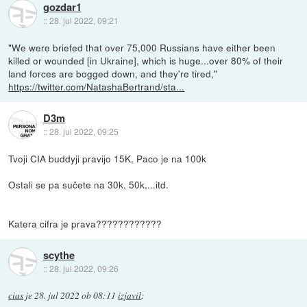
gozdar1
::
28. jul 2022, 09:21
"We were briefed that over 75,000 Russians have either been
killed or wounded [in Ukraine], which is huge...over 80% of their
land forces are bogged down, and they're tired,"
https://twitter.com/NatashaBertrand/sta...
D3m
::
28. jul 2022, 09:25
Tvoji CIA buddyji pravijo 15K, Paco je na 100k
Ostali se pa sučete na 30k, 50k,...itd.
Katera cifra je prava????????????
scythe
::
28. jul 2022, 09:26
cias
je
28. jul 2022 ob 08:11
izjavil
: