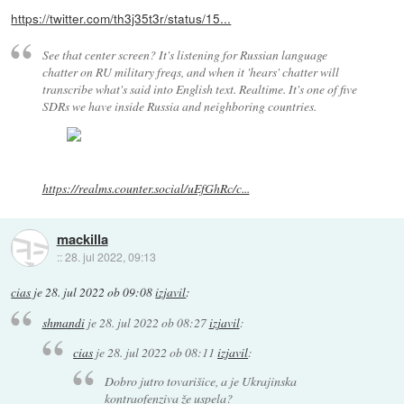
https://twitter.com/th3j35t3r/status/15...
See that center screen? It's listening for Russian language
chatter on RU military freqs, and when it 'hears' chatter will
transcribe what's said into English text. Realtime. It's one of five
SDRs we have inside Russia and neighboring countries.
https://realms.counter.social/uEfGhRc/c...
mackilla
::
28. jul 2022, 09:13
cias
je
28. jul 2022 ob 09:08
izjavil
:
shmandi
je
28. jul 2022 ob 08:27
izjavil
:
cias
je
28. jul 2022 ob 08:11
izjavil
:
Dobro jutro tovarišice, a je Ukrajinska
kontraofenziva že uspela?