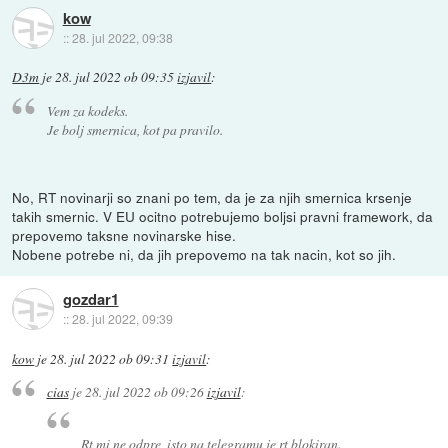
kow
::
28. jul 2022, 09:38
D3m
je
28. jul 2022 ob 09:35
izjavil
:
Vem za kodeks.
Je bolj smernica, kot pa pravilo.
No, RT novinarji so znani po tem, da je za njih smernica krsenje
takih smernic. V EU ocitno potrebujemo boljsi pravni framework, da
prepovemo taksne novinarske hise.
Nobene potrebe ni, da jih prepovemo na tak nacin, kot so jih.
gozdar1
::
28. jul 2022, 09:39
kow
je
28. jul 2022 ob 09:31
izjavil
:
cias
je
28. jul 2022 ob 09:26
izjavil
:
Rt mi ne odpre, isto na telegramu je rt blokiran.