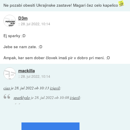
Ne pozabi obesiti Ukrajinske zastave! Magari čez celo kapelico
D3m
::
28. jul 2022, 10:14
Ej sparky :D
Jebe se nam zate. :D
Ampak, ker sem dober človek imaš pir v dobro pri meni. :D
mackilla
::
28. jul 2022, 10:14
cias
je
28. jul 2022 ob 10:13
izjavil
:
sparklyslo
je
28. jul 2022 ob 10:08
izjavil
: