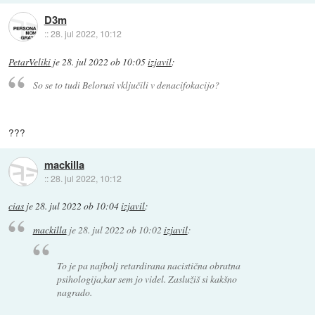
D3m
::
28. jul 2022, 10:12
PetarVeliki
je
28. jul 2022 ob 10:05
izjavil
:
So se to tudi Belorusi vključili v denacifokacijo?
???
mackilla
::
28. jul 2022, 10:12
cias
je
28. jul 2022 ob 10:04
izjavil
:
mackilla
je
28. jul 2022 ob 10:02
izjavil
:
To je pa najbolj retardirana nacistična obratna
psihologija,kar sem jo videl. Zaslužiš si kakšno
nagrado.