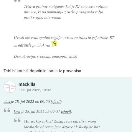
Težava pralnic možganov kot je RT so ovce z volilno
pravico, ki po pumpanju z rusko proagando voljo
proti svojim interesom.
Uvesti obvezno spolno vzgojo v vrtcu za trans in gej otroke, RT
za
odrastle
pa blokirat
Demokracija, svoboda, enakopravnost!
Tebi bi koristil dopolnilni pouk iz pravopisa.
mackilla
::
28. jul 2022, 10:02
cias
je
28. jul 2022 ob 09:56
izjavil
:
kow
je
28. jul 2022 ob 09:51
izjavil
:
Mario, kaj cakas? Zakaj se ne odselis v manj
ideolosko obremenjene drzave? V Rusiji ne bos