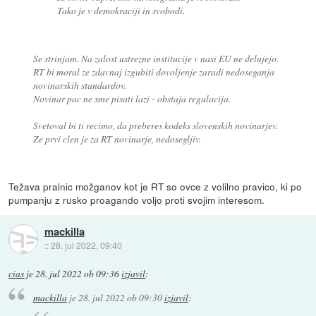
Tako je v demokraciji in svobodi.
Se strinjam. Na zalost ustrezne institucije v nasi EU ne delujejo.
RT bi moral ze zdavnaj izgubiti dovoljenje zaradi nedoseganja
novinarskih standardov.
Novinar pac ne sme pisati lazi - obstaja regulacija.
Svetoval bi ti recimo, da preberes kodeks slovenskih novinarjev.
Ze prvi clen je za RT novinarje, nedosegljiv.
Težava pralnic možganov kot je RT so ovce z volilno pravico, ki po
pumpanju z rusko proagando voljo proti svojim interesom.
mackilla
::
28. jul 2022, 09:40
cias
je
28. jul 2022 ob 09:36
izjavil
:
mackilla
je
28. jul 2022 ob 09:30
izjavil
: