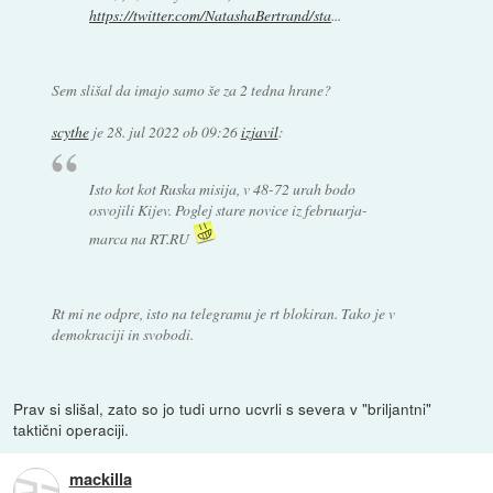
https://twitter.com/NatashaBertrand/sta
...
Sem slišal da imajo samo še za 2 tedna hrane?
scythe
je
28. jul 2022 ob 09:26
izjavil
:
Isto kot kot Ruska misija, v 48-72 urah bodo
osvojili Kijev. Poglej stare novice iz februarja-
marca na RT.RU
Rt mi ne odpre, isto na telegramu je rt blokiran. Tako je v
demokraciji in svobodi.
Prav si slišal, zato so jo tudi urno ucvrli s severa v "briljantni"
taktični operaciji.
mackilla