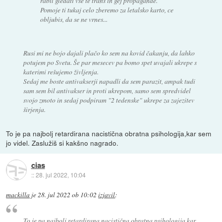
rabil gledati vse te trans in gej propagande.
Pomoje ti tukaj celo zberemo za letalsko karto, ce
obljubis, da se ne vrnes...
Rusi mi ne bojo dajali plačo ko sem na kovid čakanju, da lahko
potujem po Svetu. Še par mesecev pa bomo spet uvajali ukrepe s
katerimi rešujemo življenja.
Sedaj me boste antivakserji napadli da sem parazit, ampak tudi
sam sem bil antivakser in proti ukrepom, samo sem spredvidel
svojo zmoto in sedaj podpiram "2 tedenske" ukrepe za zajezitev
širjenja.
To je pa najbolj retardirana nacistična obratna psihologija,kar sem
jo videl. Zaslužiš si kakšno nagrado.
cias
::
28. jul 2022, 10:04
mackilla
je
28. jul 2022 ob 10:02
izjavil
:
To je pa najbolj retardirana nacistična obratna psihologija,kar