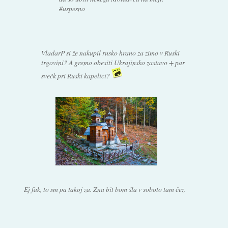
#uspesno
VladarP si že nakupil rusko hrano za zimo v Ruski
trgovini? A gremo obesiti Ukrajinsko zastavo + par
svečk pri Ruski kapelici?
Ej fak, to sm pa takoj za. Zna bit bom šla v soboto tam čez.