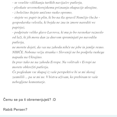
- se veselite vzklikanja turških navijačev putlerju,
- ploskate severnokorejskemu priznanju okupacije ukrajine,
- z bolečino štejete uničeno rusko opremo,
- stejete wc papir in plin, ki bo na tla spravil Nemčijo (he,he -
gospodarska velesila, ki bojda ne zna in zmore narediti wc
papirja),
- podpirate veliko glavo Lavrova, ki mu jo bo ravnokar razneslo
od laži, ki jih mora dan za dnevom spreminjati po navodilu
putlerja,
ne morete dojeti, da vas na zahodu nihče ne jebe in jemlje resno.
NIHČE. Nobena večja stranka v Sloveniji ne bo podprla ruskega
napada na Ukrajino.
In prav tako ne na zahodu Evrope. Na volitvah v Evropi ne
morete obkrožiti putlerja.
Če pogledam vse skupaj iz vaše perspektive bi se mi skoraj
zasmilili ... pa se mi ne. V bistvu uživam, ko prebiram te vaše
nebogljene komentarje.
Čemu se pa ti obremenjuješ? :D
Rabiš Persen?