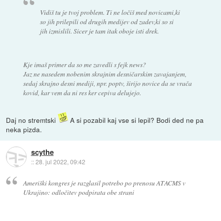
Vidiš tu je tvoj problem. Ti ne ločiš med novicami,ki
so jih prilepili od drugih medijev od zadev,ki so si
jih izmislili. Sicer je tam itak oboje isti drek.
Kje imaš primer da so me zavedli s fejk news?
Jaz ne nasedem nobenim skrajnim desničarskim zavajanjem,
sedaj skrajno desni mediji, npr. poptv, širijo novice da se vrača
kovid, kar vem da ni res ker cepiva delujejo.
Daj no stremtski
A si pozabil kaj vse si lepil? Bodi ded ne pa
neka pizda.
scythe
::
28. jul 2022, 09:42
Ameriški kongres je razglasil potrebo po prenosu ATACMS v
Ukrajino: odločitev podpirata obe strani