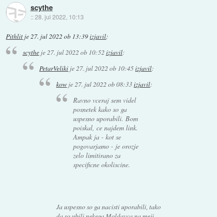
scythe
::
28. jul 2022, 10:13
Pithlit
je
27. jul 2022 ob 13:39
izjavil
:
scythe
je
27. jul 2022 ob 10:52
izjavil
:
PetarVeliki
je
27. jul 2022 ob 10:45
izjavil
:
kow
je
27. jul 2022 ob 08:33
izjavil
:
Ravno vceraj sem videl
posnetek kako so ga
uspesno uporabili. Bom
poiskal, ce najdem link.
Ampak ja - kot se
pogovarjamo - je orozje
zelo limitirano za
specificne okoliscine.
Ja uspesno so ga nacisti uporabili, tako
da so ubili nekega Moldavca na meji.