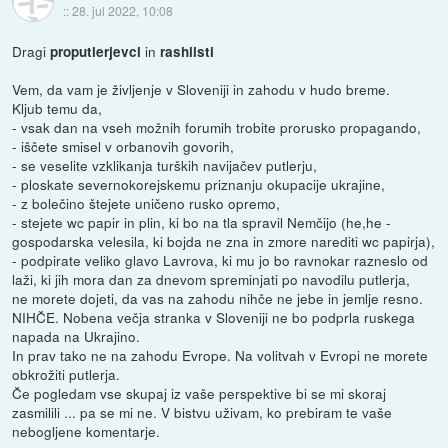
::
28. jul 2022, 10:08
Dragi
in
proputlerjevci
rashiisti
Vem, da vam je življenje v Sloveniji in zahodu v hudo breme.
Kljub temu da,
- vsak dan na vseh možnih forumih trobite prorusko propagando,
- iščete smisel v orbanovih govorih,
- se veselite vzklikanja turških navijačev putlerju,
- ploskate severnokorejskemu priznanju okupacije ukrajine,
- z bolečino štejete uničeno rusko opremo,
- stejete wc papir in plin, ki bo na tla spravil Nemčijo (he,he -
gospodarska velesila, ki bojda ne zna in zmore narediti wc papirja),
- podpirate veliko glavo Lavrova, ki mu jo bo ravnokar razneslo od
laži, ki jih mora dan za dnevom spreminjati po navodilu putlerja,
ne morete dojeti, da vas na zahodu nihče ne jebe in jemlje resno.
NIHČE. Nobena večja stranka v Sloveniji ne bo podprla ruskega
napada na Ukrajino.
In prav tako ne na zahodu Evrope. Na volitvah v Evropi ne morete
obkrožiti putlerja.
Če pogledam vse skupaj iz vaše perspektive bi se mi skoraj
zasmilili ... pa se mi ne. V bistvu uživam, ko prebiram te vaše
nebogljene komentarje.