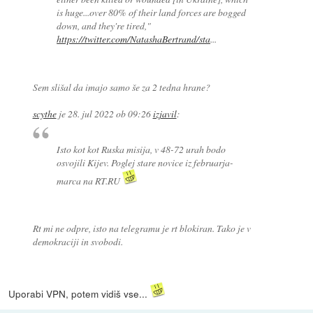
is huge...over 80% of their land forces are bogged
down, and they're tired,"
https://twitter.com/NatashaBertrand/sta
...
Sem slišal da imajo samo še za 2 tedna hrane?
scythe
je
28. jul 2022 ob 09:26
izjavil
:
Isto kot kot Ruska misija, v 48-72 urah bodo
osvojili Kijev. Poglej stare novice iz februarja-
marca na RT.RU
Rt mi ne odpre, isto na telegramu je rt blokiran. Tako je v
demokraciji in svobodi.
Uporabi VPN, potem vidiš vse...