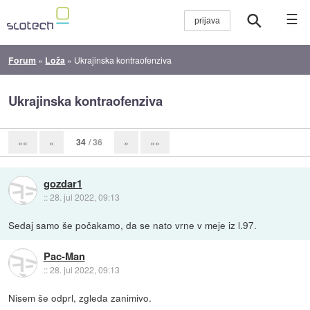
☰
Forum
»
Loža
»
Ukrajinska kontraofenziva
Ukrajinska kontraofenziva
34
/ 36
««
«
»
»»
gozdar1
::
28. jul 2022, 09:13
Sedaj samo še počakamo, da se nato vrne v meje iz l.97.
Pac-Man
::
28. jul 2022, 09:13
Nisem še odprl, zgleda zanimivo.