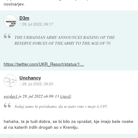
novinarjev.
D3m
::
28. jul 2022, 09:17
THE UKRAINIAN ARMY ANNOUNCES RAISING OF THE
RESERVE FORCES OF THE ARMY TO THE AGE OF 70
https://twitter.com/UKR_Report/status/1...
Unchancy
::
28. jul 2022, 09:20
gozdar1
je
28. jul 2022 ob 09:13
izjavil
:
Sedaj samo še počakamo, da se nato vrne v meje iz l.97.
hahaha, ta je tudi dobra, se bi bilo za vprašat, kje imajo bele noske
al na katerih trdih drogah so v Kremlju.