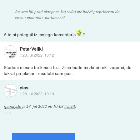
Jas sem bil proti ukrepom, kaj sedaj me hočeš prepričevati da
grem z motorko v parlament?
A to si potegnil iz mojega komentarja
?
PetarVeliki
::
28. jul 2022, 10:12
Studeni mesec bo kmalu tu... Zima bude mrzla bi rekli zagorci, do
takrat pa placani rusofobi sam gas.
cias
::
28. jul 2022, 10:13
sparklyslo
je
28. jul 2022 ob 10:08
izjavil
: