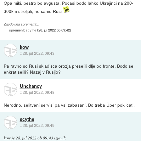
Opa miki, pestro bo avgusta. Počasi bodo lahko Ukrajinci na 200-
300km streljali, ne samo Rusi
Zgodovina sprememb…
spremenil:
scythe
(
28. jul 2022 ob 09:42
)
kow
::
28. jul 2022, 09:43
Pa ravno so Rusi skladisca orozja preselili dlje od fronte. Bodo se
enkrat selili? Nazaj v Rusijo?
Unchancy
::
28. jul 2022, 09:48
Nerodno, selitveni servisi pa vsi zabasani. Bo treba Über poklicati.
scythe
::
28. jul 2022, 09:49
kow
je
28. jul 2022 ob 09:43
izjavil
: