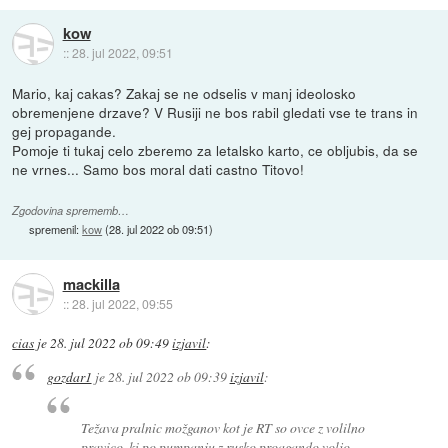
kow
::
28. jul 2022, 09:51
Mario, kaj cakas? Zakaj se ne odselis v manj ideolosko
obremenjene drzave? V Rusiji ne bos rabil gledati vse te trans in
gej propagande.
Pomoje ti tukaj celo zberemo za letalsko karto, ce obljubis, da se
ne vrnes... Samo bos moral dati castno Titovo!
Zgodovina sprememb…
spremenil:
kow
(
28. jul 2022 ob 09:51
)
mackilla
::
28. jul 2022, 09:55
cias
je
28. jul 2022 ob 09:49
izjavil
:
gozdar1
je
28. jul 2022 ob 09:39
izjavil
:
Težava pralnic možganov kot je RT so ovce z volilno
pravico, ki po pumpanju z rusko proagando voljo