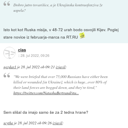
Dobro jutro tovarišice, a je Ukrajinska kontraofenziva že
uspela?
Isto kot kot Ruska misija, v 48-72 urah bodo osvojili Kijev. Poglej
stare novice iz februarja-marca na RT.RU
cias
::
28. jul 2022, 09:26
gozdar1
je
28. jul 2022 ob 09:21
izjavil
:
"We were briefed that over 75,000 Russians have either been
killed or wounded [in Ukraine], which is huge...over 80% of
their land forces are bogged down, and they're tired,"
https://twitter.com/NatashaBertrand/sta...
Sem slišal da imajo samo še za 2 tedna hrane?
scythe
je
28. jul 2022 ob 09:26
izjavil
: