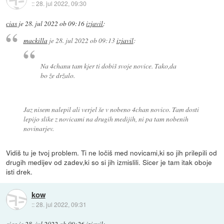
::
28. jul 2022, 09:30
cias
je
28. jul 2022 ob 09:16
izjavil
:
mackilla
je
28. jul 2022 ob 09:13
izjavil
:
Na 4chanu tam kjer ti dobiš svoje novice. Tako,da
bo že držalo.
Jaz nisem nalepil ali verjel še v nobeno 4chan novico. Tam dosti
lepijo slike z novicami na drugih medijih, ni pa tam nobenih
novinarjev.
Vidiš tu je tvoj problem. Ti ne ločiš med novicami,ki so jih prilepili od
drugih medijev od zadev,ki so si jih izmislili. Sicer je tam itak oboje
isti drek.
kow
::
28. jul 2022, 09:31