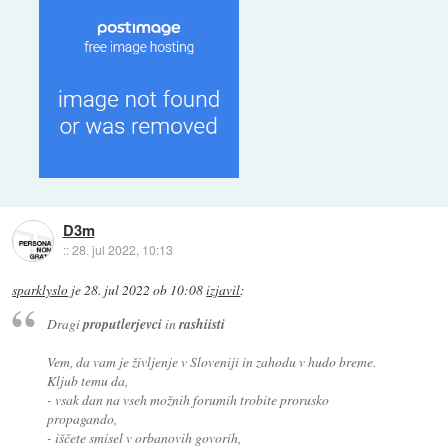
D3m
::
28. jul 2022, 10:13
sparklyslo
je
28. jul 2022 ob 10:08
izjavil
:
Dragi
proputlerjevci
in
rashiisti
Vem, da vam je življenje v Sloveniji in zahodu v hudo breme.
Kljub temu da,
- vsak dan na vseh možnih forumih trobite prorusko
propagando,
- iščete smisel v orbanovih govorih,