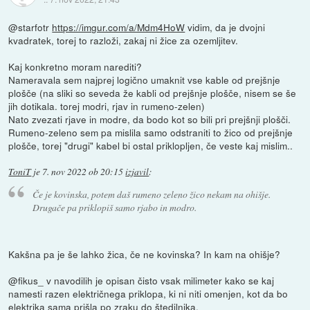
@starfotr
https://imgur.com/a/Mdm4HoW
vidim, da je dvojni
kvadratek, torej to razloži, zakaj ni žice za ozemljitev.
Kaj konkretno moram narediti?
Nameravala sem najprej logično umaknit vse kable od prejšnje
plošče (na sliki so seveda že kabli od prejšnje plošče, nisem se še
jih dotikala. torej modri, rjav in rumeno-zelen)
Nato zvezati rjave in modre, da bodo kot so bili pri prejšnji plošči.
Rumeno-zeleno sem pa mislila samo odstraniti to žico od prejšnje
plošče, torej "drugi" kabel bi ostal priklopljen, če veste kaj mislim..
ToniT
je
7. nov 2022 ob 20:15
izjavil
:
Če je kovinska, potem daš rumeno zeleno žico nekam na ohišje.
Drugače pa priklopiš samo rjabo in modro.
Kakšna pa je še lahko žica, če ne kovinska? In kam na ohišje?
@fikus_ v navodilih je opisan čisto vsak milimeter kako se kaj
namesti razen električnega priklopa, ki ni niti omenjen, kot da bo
elektrika sama prišla po zraku do štedilnika.