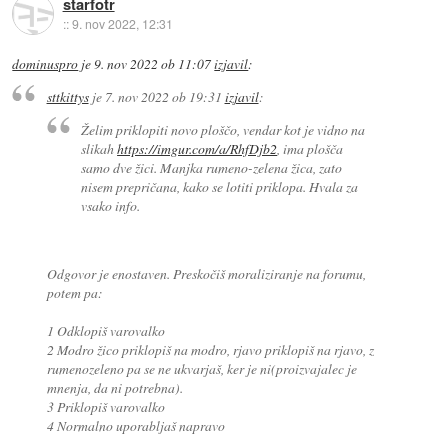
starfotr
::
9. nov 2022, 12:31
dominuspro
je
9. nov 2022 ob 11:07
izjavil
:
sttkittys
je
7. nov 2022 ob 19:31
izjavil
:
Želim priklopiti novo ploščo, vendar kot je vidno na
slikah
https://imgur.com/a/RhfDjb2
, ima plošča
samo dve žici. Manjka rumeno-zelena žica, zato
nisem prepričana, kako se lotiti priklopa. Hvala za
vsako info.
Odgovor je enostaven. Preskočiš moraliziranje na forumu,
potem pa:
1 Odklopiš varovalko
2 Modro žico priklopiš na modro, rjavo priklopiš na rjavo, z
rumenozeleno pa se ne ukvarjaš, ker je ni(proizvajalec je
mnenja, da ni potrebna).
3 Priklopiš varovalko
4 Normalno uporabljaš napravo