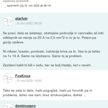
Zgodovina sprememb…
spremenil:
Utk
(
9. nov 2022 ob 08:14
)
starfotr
::
9. nov 2022, 09:25
Se pravi, dela se šalabajz, obstoječe podnožje in varovalko ali inšt.
odklopnik se menja za 20 A na 2,5 mm^2 in to je to. Potem pa
gorijo zadeve.
Ni mikser, toaster, pomivalc, indukcija kriva za to. Vse to je lahko
na 1x 16 A. Samo ne istočasno. Samo to je problem.
Zazidani kabli bi bili v redu, ker se bolj hladijo, kot v ceveh.
FoxKnox
::
9. nov 2022, 10:53
Tako se zdaj to dela, malo poguglaš, malo po forumih pa ni
problema, lahko vse sam, brez strokovnjakov, dokler ...
dominuspro