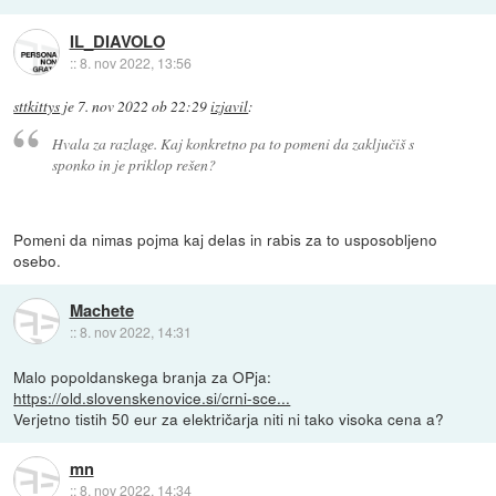
IL_DIAVOLO
::
8. nov 2022, 13:56
sttkittys
je
7. nov 2022 ob 22:29
izjavil
:
Hvala za razlage. Kaj konkretno pa to pomeni da zaključiš s
sponko in je priklop rešen?
Pomeni da nimas pojma kaj delas in rabis za to usposobljeno
osebo.
Machete
::
8. nov 2022, 14:31
Malo popoldanskega branja za OPja:
https://old.slovenskenovice.si/crni-sce...
Verjetno tistih 50 eur za električarja niti ni tako visoka cena a?
mn
::
8. nov 2022, 14:34