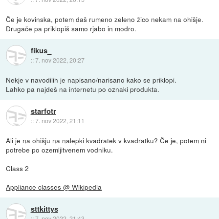
Če je kovinska, potem daš rumeno zeleno žico nekam na ohišje.
Drugače pa priklopiš samo rjabo in modro.
fikus_
::
7. nov 2022, 20:27
Nekje v navodilih je napisano/narisano kako se priklopi.
Lahko pa najdeš na internetu po oznaki produkta.
starfotr
::
7. nov 2022, 21:11
Ali je na ohišju na nalepki kvadratek v kvadratku? Če je, potem ni
potrebe po ozemljitvenem vodniku.
Class 2
Appliance classes @ Wikipedia
sttkittys
::
7. nov 2022, 21:43