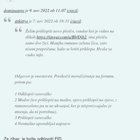
dominuspro
je
9. nov 2022 ob 11:07
izjavil
:
sttkittys
je
7. nov 2022 ob 19:31
izjavil
:
Želim priklopiti novo ploščo, vendar kot je vidno na
slikah
https://imgur.com/a/RhfDjb2
, ima plošča
samo dve žici. Manjka rumeno-zelena žica, zato
nisem prepričana, kako se lotiti priklopa. Hvala za
vsako info.
Odgovor je enostaven. Preskočiš moraliziranje na forumu,
potem pa:
1 Odklopiš varovalko
2 Modro žico priklopiš na modro, rjavo priklopiš na rjavo, z
rumenozeleno pa se ne ukvarjaš, ker je ni(proizvajalec je
mnenja, da ni potrebna).
3 Priklopiš varovalko
4 Normalno uporabljaš napravo
Za ziher, je bolje odklopiti FID.