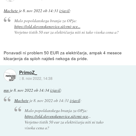
Machete
je
8. nov 2022 ob 14:31
izjavil
:
Malo popoldanskega branja za OPja:
https://old.slovenskenovice.si/crni-sce...
Verjetno tistih 50 eur za električarja niti ni tako visoka cena a?
Ponavadi ni problem 50 EUR za električarja, ampak 4 mesece
klicarjenja da sploh najdeš nekoga da pride.
PrimoZ_
::
8. nov 2022, 14:38
mn
je
8. nov 2022 ob 14:34
izjavil
:
Machete
je
8. nov 2022 ob 14:31
izjavil
:
Malo popoldanskega branja za OPja:
https://old.slovenskenovice.si/crni-sce
...
Verjetno tistih 50 eur za električarja niti ni tako
visoka cena a?