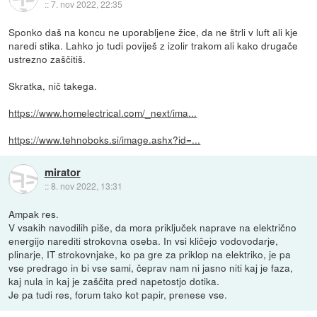
::
7. nov 2022, 22:35
Sponko daš na koncu ne uporabljene žice, da ne štrli v luft ali kje
naredi stika. Lahko jo tudi poviješ z izolir trakom ali kako drugače
ustrezno zaščitiš.
Skratka, nič takega.
https://www.homelectrical.com/_next/ima...
https://www.tehnoboks.si/image.ashx?id=...
mirator
::
8. nov 2022, 13:31
Ampak res.
V vsakih navodilih piše, da mora priključek naprave na električno
energijo narediti strokovna oseba. In vsi kličejo vodovodarje,
plinarje, IT strokovnjake, ko pa gre za priklop na elektriko, je pa
vse predrago in bi vse sami, čeprav nam ni jasno niti kaj je faza,
kaj nula in kaj je zaščita pred napetostjo dotika.
Je pa tudi res, forum tako kot papir, prenese vse.