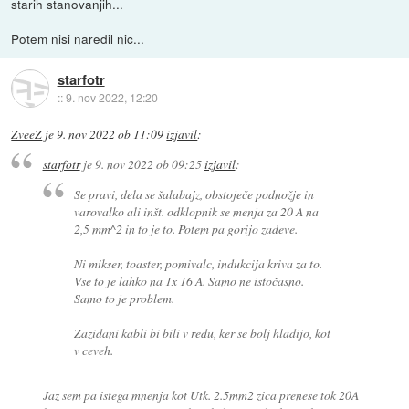
starih stanovanjih...
Potem nisi naredil nic...
starfotr
::
9. nov 2022, 12:20
ZveeZ
je
9. nov 2022 ob 11:09
izjavil
:
starfotr
je
9. nov 2022 ob 09:25
izjavil
:
Se pravi, dela se šalabajz, obstoječe podnožje in
varovalko ali inšt. odklopnik se menja za 20 A na
2,5 mm^2 in to je to. Potem pa gorijo zadeve.
Ni mikser, toaster, pomivalc, indukcija kriva za to.
Vse to je lahko na 1x 16 A. Samo ne istočasno.
Samo to je problem.
Zazidani kabli bi bili v redu, ker se bolj hladijo, kot
v ceveh.
Jaz sem pa istega mnenja kot Utk. 2.5mm2 zica prenese tok 20A