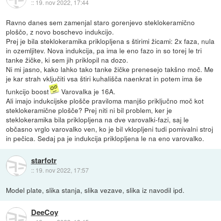
::
19. nov 2022, 17:44
Ravno danes sem zamenjal staro gorenjevo steklokeramično
ploščo, z novo boschevo indukcijo.
Prej je bila steklokeramika priklopljena s štirimi žicami: 2x faza, nula
in ozemljitev. Nova indukcija, pa ima le eno fazo in so torej le tri
tanke žičke, ki sem jih priklopil na dozo.
Ni mi jasno, kako lahko tako tanke žičke prenesejo takšno moč. Me
je kar strah vključiti vsa štiri kuhališča naenkrat in potem ima še
funkcijo boost
Varovalka je 16A.
Ali imajo indukcijske plošče praviloma manjšo priključno moč kot
steklokeramične plošče? Prej niti ni bil problem, ker je
steklokeramika bila priklopljena na dve varovalki-fazi, saj le
občasno vrglo varovalko ven, ko je bil vklopljeni tudi pomivalni stroj
in pečica. Sedaj pa je indukcija priklopljena le na eno varovalko.
starfotr
::
19. nov 2022, 17:57
Model plate, slika stanja, slika vezave, slika iz navodil ipd.
DeeCoy