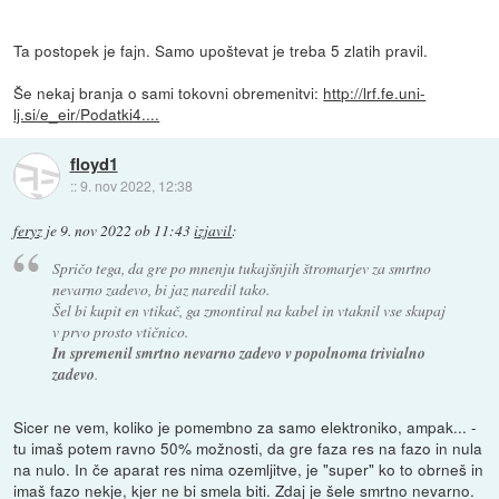
Ta postopek je fajn. Samo upoštevat je treba 5 zlatih pravil.
Še nekaj branja o sami tokovni obremenitvi:
http://lrf.fe.uni-
lj.si/e_eir/Podatki4....
floyd1
::
9. nov 2022, 12:38
feryz
je
9. nov 2022 ob 11:43
izjavil
:
Spričo tega, da gre po mnenju tukajšnjih štromarjev za smrtno
nevarno zadevo, bi jaz naredil tako.
Šel bi kupit en vtikač, ga zmontiral na kabel in vtaknil vse skupaj
v prvo prosto vtičnico.
In spremenil smrtno nevarno zadevo v popolnoma trivialno
zadevo
.
Sicer ne vem, koliko je pomembno za samo elektroniko, ampak... -
tu imaš potem ravno 50% možnosti, da gre faza res na fazo in nula
na nulo. In če aparat res nima ozemljitve, je "super" ko to obrneš in
imaš fazo nekje, kjer ne bi smela biti. Zdaj je šele smrtno nevarno.