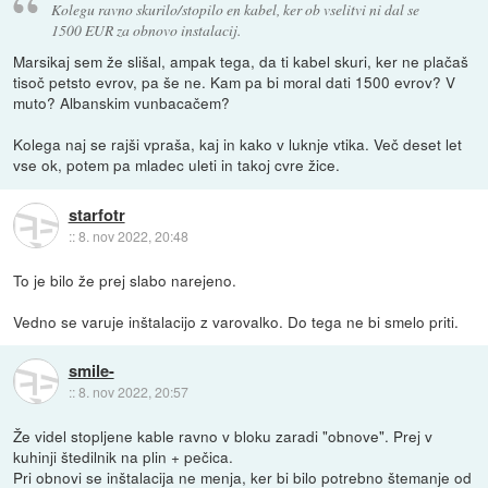
Kolegu ravno skurilo/stopilo en kabel, ker ob vselitvi ni dal se
1500 EUR za obnovo instalacij.
Marsikaj sem že slišal, ampak tega, da ti kabel skuri, ker ne plačaš
tisoč petsto evrov, pa še ne. Kam pa bi moral dati 1500 evrov? V
muto? Albanskim vunbacačem?
Kolega naj se rajši vpraša, kaj in kako v luknje vtika. Več deset let
vse ok, potem pa mladec uleti in takoj cvre žice.
starfotr
::
8. nov 2022, 20:48
To je bilo že prej slabo narejeno.
Vedno se varuje inštalacijo z varovalko. Do tega ne bi smelo priti.
smile-
::
8. nov 2022, 20:57
Že videl stopljene kable ravno v bloku zaradi "obnove". Prej v
kuhinji štedilnik na plin + pečica.
Pri obnovi se inštalacija ne menja, ker bi bilo potrebno štemanje od