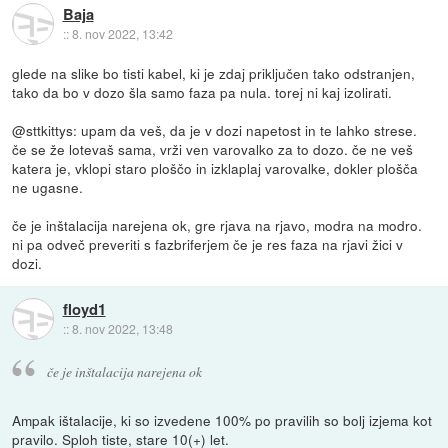
Baja
::
8. nov 2022, 13:42
glede na slike bo tisti kabel, ki je zdaj priključen tako odstranjen,
tako da bo v dozo šla samo faza pa nula. torej ni kaj izolirati.
@sttkittys: upam da veš, da je v dozi napetost in te lahko strese.
če se že lotevaš sama, vrži ven varovalko za to dozo. če ne veš
katera je, vklopi staro ploščo in izklaplaj varovalke, dokler plošča
ne ugasne.
če je inštalacija narejena ok, gre rjava na rjavo, modra na modro.
ni pa odveč preveriti s fazbriferjem če je res faza na rjavi žici v
dozi.
floyd1
::
8. nov 2022, 13:48
če je inštalacija narejena ok
Ampak ištalacije, ki so izvedene 100% po pravilih so bolj izjema kot
pravilo. Sploh tiste, stare 10(+) let.