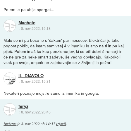
Potem te pa ubije sporget...
Machete
::
8. nov 2022, 15:18
Malo so mi pa bose te s 'čakam' par mesecev. Električar je tako
pogost poklic, da imam sam vsaj 4 v imeniku in smo na ti in pa kaj
piješ. Potem imaš še kup penzionerjev, ki so bili dobri štromarji in
če ne gre za neke smart zadeve, še vedno obvladajo. Kakorkoli,
vsak po svoje, ampak ne zajebavajte se z življenji in požari.
IL_DIAVOLO
::
8. nov 2022, 15:31
Nekateri poznajo mojstre samo iz imenika in googla.
feryz
::
8. nov 2022, 20:45
Invictus
je
8. nov 2022 ob 14:57
izjavil
: