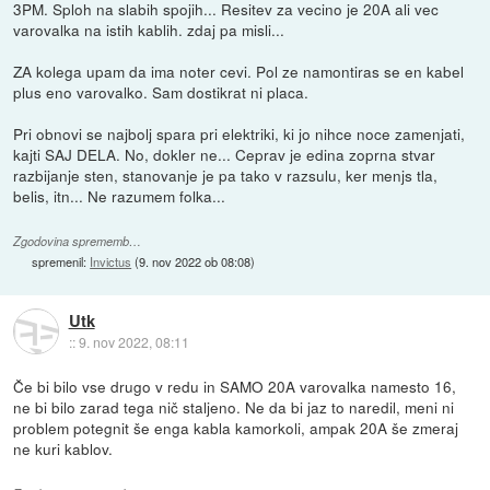
3PM. Sploh na slabih spojih... Resitev za vecino je 20A ali vec
varovalka na istih kablih. zdaj pa misli...
ZA kolega upam da ima noter cevi. Pol ze namontiras se en kabel
plus eno varovalko. Sam dostikrat ni placa.
Pri obnovi se najbolj spara pri elektriki, ki jo nihce noce zamenjati,
kajti SAJ DELA. No, dokler ne... Ceprav je edina zoprna stvar
razbijanje sten, stanovanje je pa tako v razsulu, ker menjs tla,
belis, itn... Ne razumem folka...
Zgodovina sprememb…
spremenil:
Invictus
(
9. nov 2022 ob 08:08
)
Utk
::
9. nov 2022, 08:11
Če bi bilo vse drugo v redu in SAMO 20A varovalka namesto 16,
ne bi bilo zarad tega nič staljeno. Ne da bi jaz to naredil, meni ni
problem potegnit še enga kabla kamorkoli, ampak 20A še zmeraj
ne kuri kablov.