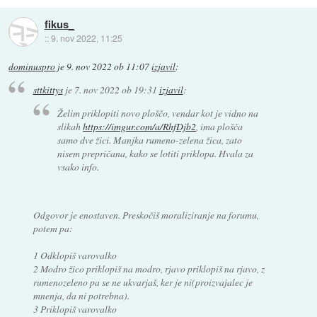
fikus_
::
9. nov 2022, 11:25
dominuspro
je
9. nov 2022 ob 11:07
izjavil
:
sttkittys
je
7. nov 2022 ob 19:31
izjavil
:
Želim priklopiti novo ploščo, vendar kot je vidno na
slikah
https://imgur.com/a/RhfDjb2
, ima plošča
samo dve žici. Manjka rumeno-zelena žica, zato
nisem prepričana, kako se lotiti priklopa. Hvala za
vsako info.
Odgovor je enostaven. Preskočiš moraliziranje na forumu,
potem pa:
1 Odklopiš varovalko
2 Modro žico priklopiš na modro, rjavo priklopiš na rjavo, z
rumenozeleno pa se ne ukvarjaš, ker je ni(proizvajalec je
mnenja, da ni potrebna).
3 Priklopiš varovalko