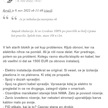
::
8. nov 2022, 14:57
floyd1
je
8. nov 2022 ob 13:48
izjavil
:
če je inštalacija narejena ok
Ampak ištalacije, ki so izvedene 100% po pravilih so bolj izjema
kot pravilo. Sploh tiste, stare 10(+) let.
V teh starih blokih je cel kup problemov. Kljub obnovi, ker na
elektriko nihce ne pomisli. Ali je niti noce delat. Ker predrago,
potem so pa problemi. Kolegu ravno skurilo/stopilo en kabel, ker
ob vselitvi ni dal se 1500 EUR za obnovo instalacij.
- Elektro instalacija dostikrat se original. Si vesel, ce je izolacija
plasticna in ne platnena. Ki zdaj ze propada.
- Spoji v dozah vprasljivi.
- Spoj na glavni kabel vprasljiv. Vprasanje kdaj je elektro to
pregledal in ce ne drugega, zategnil vijake v omaricah.
- Ozemljitve marsikateri starejsi blok NIMA. Zato je povsod nicenje.
- Zanic izvedeno nicenje, ker nekateri stromarji uporabljajo barve
kablov malo po svoje.
- FID stikalo, kaj je to? Ceprav stane en drobiz.