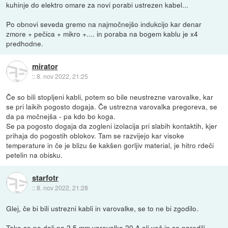
kuhinje do elektro omare za novi porabi ustrezen kabel...
Po obnovi seveda gremo na najmočnejšo indukcijo kar denar
zmore + pečica + mikro +.... in poraba na bogem kablu je x4
predhodne.
mirator
::
8. nov 2022, 21:25
Če so bili stopljeni kabli, potem so bile neustrezne varovalke, kar
se pri laikih pogosto dogaja. Če ustrezna varovalka pregoreva, se
da pa močnejša - pa kdo bo koga.
Se pa pogosto dogaja da zogleni izolacija pri slabih kontaktih, kjer
prihaja do pogostih oblokov. Tam se razvijejo kar visoke
temperature in če je blizu še kakšen gorljiv material, je hitro rdeči
petelin na obisku.
starfotr
::
8. nov 2022, 21:28
Glej, če bi bili ustrezni kabli in varovalke, se to ne bi zgodilo.
Tako so pa dali na 2,5 mm varovalko 20 A ali več in so naredili