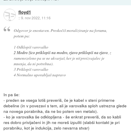
floyd1
::
9. nov 2022, 11:16
Odgovor je enostaven. Preskočiš moraliziranje na forumu,
potem pa:
1 Odklopiš varovalko
2 Modro žico priklopiš na modro, rjavo priklopiš na rjavo
, z
rumenozeleno pa se ne ukvarjaš, ker je ni(proizvajalec je
mnenja, da ni potrebna).
3 Priklopiš varovalko
4 Normalno uporabljaš napravo
In pa še:
- preden se vsega lotiš preveriš, če je kabel v steni primerne
debeline (in v povezavi s tem, ali je varovalka sploh ustrezna glede
na novega porabnika, da ne bo potem ven metalo).
- ko je varovalka še odklopljena - še enkrat preveriš, da so kabli
res dobro privijačeni in jih ne moreš izpuliti (slabši kontakt je pri
porabniku, kot je indukcija, zelo nevarna stvar)