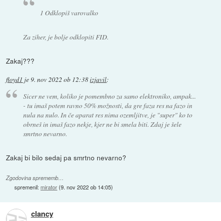
1 Odklopiš varovalko
Za ziher, je bolje odklopiti FID.
Zakaj???
floyd1
je
9. nov 2022 ob 12:38
izjavil
:
Sicer ne vem, koliko je pomembno za samo elektroniko, ampak...
- tu imaš potem ravno 50% možnosti, da gre faza res na fazo in
nula na nulo. In če aparat res nima ozemljitve, je "super" ko to
obrneš in imaš fazo nekje, kjer ne bi smela biti. Zdaj je šele
smrtno nevarno.
Zakaj bi bilo sedaj pa smrtno nevarno?
Zgodovina sprememb…
spremenil:
mirator
(
9. nov 2022 ob 14:05
)
clancy