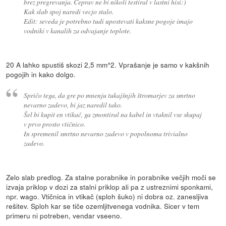
brez pregrevanja. Ceprav ne bi nikoli testiral v lastni hisi:)
Kak slab spoj naredi vecjo stalo.
Edit: seveda je potrebno tudi upostevati kaksne pogoje imajo
vodniki v kanalih za odvajanje toplote.
20 A lahko spustiš skozi 2,5 mm^2. Vprašanje je samo v kakšnih
pogojih in kako dolgo.
Spričo tega, da gre po mnenju tukajšnjih štromarjev za smrtno
nevarno zadevo, bi jaz naredil tako.
Šel bi kupit en vtikač, ga zmontiral na kabel in vtaknil vse skupaj
v prvo prosto vtičnico.
In spremenil smrtno nevarno zadevo v popolnoma trivialno
zadevo.
Zelo slab predlog. Za stalne porabnike in porabnike večjih moči se
izvaja priklop v dozi za stalni priklop ali pa z ustreznimi sponkami,
npr. wago. Vtičnica in vtikač (sploh šuko) ni dobra oz. zanesljiva
rešitev. Sploh kar se tiče ozemljitvenega vodnika. Sicer v tem
primeru ni potreben, vendar vseeno.