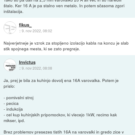
štalo. Ker 16 A je pa stalno ven metalo. In potem sčasoma zgori
inštalacija.
fikus_
::
9. nov 2022, 08:02
Najverjetneje je vzrok za stopljeno izolacijo kabla na koncu je slab
stik spojnega mesta, ki se zato pregreje.
Invictus
::
9. nov 2022, 08:08
Ja, prej je bila za kuhinjo dovolj ena 16A varovalka. Potem je
prislo:
- pomivalni stroj
- pecica
- indukcija
- cel kup kuhinjskih pripomockov, ki vlecejo 1kW, recimo kak
mikser, ipd.
Brez problemov presezes tistih 16A na varovalki in gredo zice v