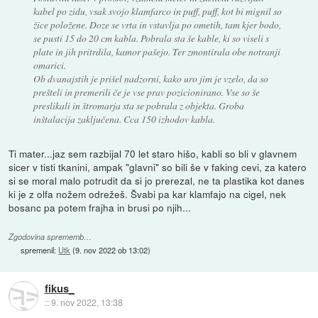
kabel po zidu, vsak svojo klamfarco in puff, puff, kot bi mignil so
žice položene. Doze se vrta in vstavlja po ometih, tam kjer bodo,
se pusti 15 do 20 cm kabla. Pobrala sta še kable, ki so viseli s
plate in jih pritrdila, kamor pašejo. Ter zmontirala obe notranji
omarici.
Ob dvanajstih je prišel nadzorni, kako uro jim je vzelo, da so
prešteli in premerili če je vse prav pozicionirano. Vse so še
preslikali in štromarja sta se pobrala z objekta. Groba
inštalacija zaključena. Cca 150 izhodov kabla.
Ti mater...jaz sem razbijal 70 let staro hišo, kabli so bli v glavnem
sicer v tisti tkanini, ampak "glavni" so bili še v faking cevi, za katero
si se moral malo potrudit da si jo prerezal, ne ta plastika kot danes
ki je z olfa nožem odrežeš. Švabi pa kar klamfajo na cigel, nek
bosanc pa potem frajha in brusi po njih...
Zgodovina sprememb…
spremenil:
Utk
(
9. nov 2022 ob 13:02
)
fikus_
::
9. nov 2022, 13:38