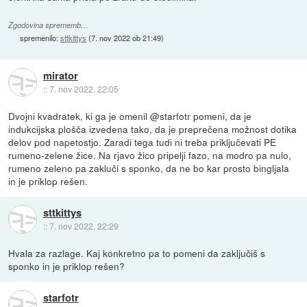
Zgodovina sprememb…
spremenilo:
sttkittys
(
7. nov 2022 ob 21:49
)
mirator
::
7. nov 2022, 22:05
Dvojni kvadratek, ki ga je omenil @starfotr pomeni, da je
indukcijska plošča izvedena tako, da je preprečena možnost dotika
delov pod napetostjo. Zaradi tega tudi ni treba priključevati PE
rumeno-zelene žice. Na rjavo žico pripelji fazo, na modro pa nulo,
rumeno zeleno pa zakluči s sponko, da ne bo kar prosto bingljala
in je priklop rešen.
sttkittys
::
7. nov 2022, 22:29
Hvala za razlage. Kaj konkretno pa to pomeni da zaključiš s
sponko in je priklop rešen?
starfotr