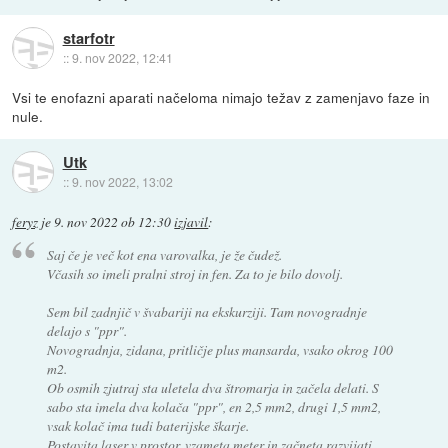
starfotr
::
9. nov 2022, 12:41
Vsi te enofazni aparati načeloma nimajo težav z zamenjavo faze in
nule.
Utk
::
9. nov 2022, 13:02
feryz
je
9. nov 2022 ob 12:30
izjavil
:
Saj če je več kot ena varovalka, je že čudež.
Včasih so imeli pralni stroj in fen. Za to je bilo dovolj.
Sem bil zadnjič v švabariji na ekskurziji. Tam novogradnje
delajo s "ppr".
Novogradnja, zidana, pritličje plus mansarda, vsako okrog 100
m2.
Ob osmih zjutraj sta uletela dva štromarja in začela delati. S
sabo sta imela dva kolača "ppr", en 2,5 mm2, drugi 1,5 mm2,
vsak kolač ima tudi baterijske škarje.
Postavita laser v prostor, vzameta meter in začneta razvijati