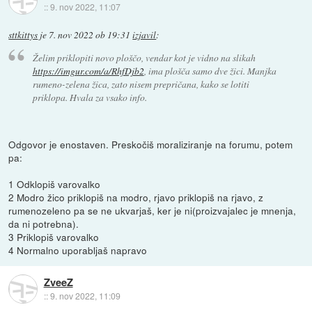
::
9. nov 2022, 11:07
sttkittys
je
7. nov 2022 ob 19:31
izjavil
:
Želim priklopiti novo ploščo, vendar kot je vidno na slikah
https://imgur.com/a/RhfDjb2
, ima plošča samo dve žici. Manjka
rumeno-zelena žica, zato nisem prepričana, kako se lotiti
priklopa. Hvala za vsako info.
Odgovor je enostaven. Preskočiš moraliziranje na forumu, potem
pa:
1 Odklopiš varovalko
2 Modro žico priklopiš na modro, rjavo priklopiš na rjavo, z
rumenozeleno pa se ne ukvarjaš, ker je ni(proizvajalec je mnenja,
da ni potrebna).
3 Priklopiš varovalko
4 Normalno uporabljaš napravo
ZveeZ
::
9. nov 2022, 11:09