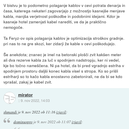
V bistvu je to podometno polaganje kablov v cevi potrata denarja in
časa, katerega nekateri zagovarjajo z možnostjo kasnejše menjave
kabla, manjša verjetnost poškodbe in podobnimi idejami. Kdor je
kasneje hotel zamenjati kabel narediti, ve da je praktično
nemogoče.
Ta Feryz-ov opis polaganja kablov je optimizacija stroškov gradnje.
pri nas to ne gre skozi, ker zidarji že kable v cevi poškodujejo.
Še anekdota; znanec je imel na betonski plošči zvit kakšen meter
ali dva rezerve kabla za luč v spodnjem nadstropju, ker ni vedel,
kje bo točno nameščena. Ni pa hotel, da bi pred vgradnjo estriha v
spodnjem prostoru daljši konec kabla visel s stropa. Ko so prišli
estriharji so to kačo kabla enostavno zabetonirali, ne da bi se kdo
vprašal, zakaj je kabel zvit.
mirator
::
9. nov 2022, 14:03
shmandi
je
9. nov 2022 ob 11:16
izjavil
:
dominuspro
je
9. nov 2022 ob 11:07
izjavil
: