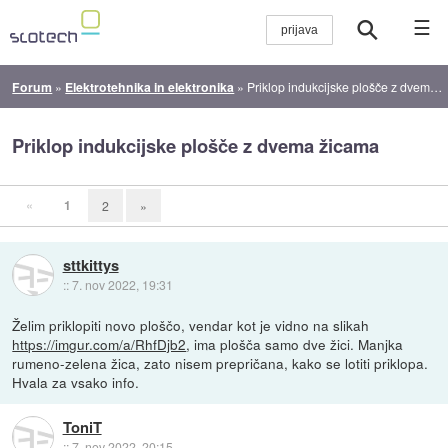
☰
Forum
»
Elektrotehnika in elektronika
»
Priklop indukcijske plošče z dvema žicama
Priklop indukcijske plošče z dvema žicama
«
1
2
»
sttkittys
::
7. nov 2022, 19:31
Želim priklopiti novo ploščo, vendar kot je vidno na slikah
https://imgur.com/a/RhfDjb2
, ima plošča samo dve žici. Manjka
rumeno-zelena žica, zato nisem prepričana, kako se lotiti priklopa.
Hvala za vsako info.
ToniT
::
7. nov 2022, 20:15