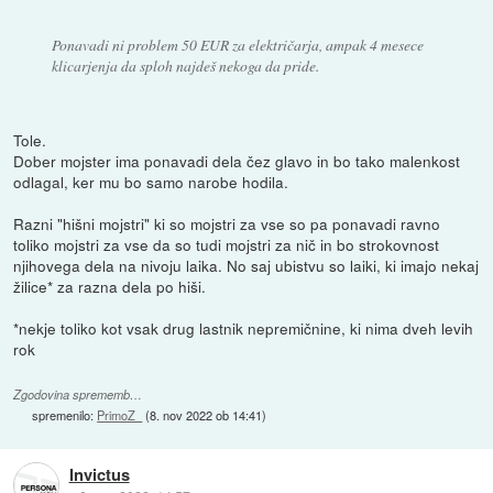
Ponavadi ni problem 50 EUR za električarja, ampak 4 mesece
klicarjenja da sploh najdeš nekoga da pride.
Tole.
Dober mojster ima ponavadi dela čez glavo in bo tako malenkost
odlagal, ker mu bo samo narobe hodila.
Razni "hišni mojstri" ki so mojstri za vse so pa ponavadi ravno
toliko mojstri za vse da so tudi mojstri za nič in bo strokovnost
njihovega dela na nivoju laika. No saj ubistvu so laiki, ki imajo nekaj
žilice* za razna dela po hiši.
*nekje toliko kot vsak drug lastnik nepremičnine, ki nima dveh levih
rok
Zgodovina sprememb…
spremenilo:
PrimoZ_
(
8. nov 2022 ob 14:41
)
Invictus