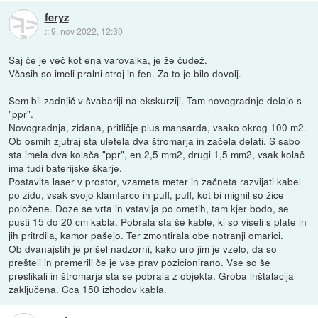
feryz
::
9. nov 2022, 12:30
Saj če je več kot ena varovalka, je že čudež.
Včasih so imeli pralni stroj in fen. Za to je bilo dovolj.
Sem bil zadnjič v švabariji na ekskurziji. Tam novogradnje delajo s
"ppr".
Novogradnja, zidana, pritličje plus mansarda, vsako okrog 100 m2.
Ob osmih zjutraj sta uletela dva štromarja in začela delati. S sabo
sta imela dva kolača "ppr", en 2,5 mm2, drugi 1,5 mm2, vsak kolač
ima tudi baterijske škarje.
Postavita laser v prostor, vzameta meter in začneta razvijati kabel
po zidu, vsak svojo klamfarco in puff, puff, kot bi mignil so žice
položene. Doze se vrta in vstavlja po ometih, tam kjer bodo, se
pusti 15 do 20 cm kabla. Pobrala sta še kable, ki so viseli s plate in
jih pritrdila, kamor pašejo. Ter zmontirala obe notranji omarici.
Ob dvanajstih je prišel nadzorni, kako uro jim je vzelo, da so
prešteli in premerili če je vse prav pozicionirano. Vse so še
preslikali in štromarja sta se pobrala z objekta. Groba inštalacija
zaključena. Cca 150 izhodov kabla.