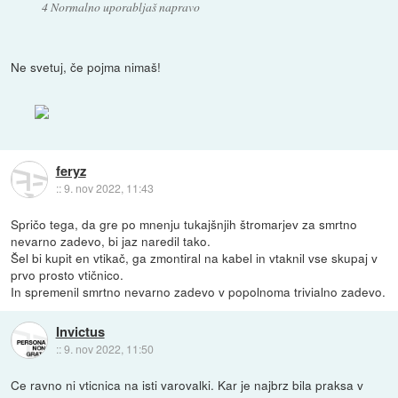
4 Normalno uporabljaš napravo
Ne svetuj, če pojma nimaš!
feryz
::
9. nov 2022, 11:43
Spričo tega, da gre po mnenju tukajšnjih štromarjev za smrtno
nevarno zadevo, bi jaz naredil tako.
Šel bi kupit en vtikač, ga zmontiral na kabel in vtaknil vse skupaj v
prvo prosto vtičnico.
In spremenil smrtno nevarno zadevo v popolnoma trivialno zadevo.
Invictus
::
9. nov 2022, 11:50
Ce ravno ni vticnica na isti varovalki. Kar je najbrz bila praksa v