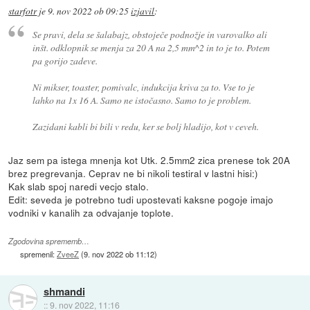
starfotr
je
9. nov 2022 ob 09:25
izjavil
:
Se pravi, dela se šalabajz, obstoječe podnožje in varovalko ali
inšt. odklopnik se menja za 20 A na 2,5 mm^2 in to je to. Potem
pa gorijo zadeve.
Ni mikser, toaster, pomivalc, indukcija kriva za to. Vse to je
lahko na 1x 16 A. Samo ne istočasno. Samo to je problem.
Zazidani kabli bi bili v redu, ker se bolj hladijo, kot v ceveh.
Jaz sem pa istega mnenja kot Utk. 2.5mm2 zica prenese tok 20A
brez pregrevanja. Ceprav ne bi nikoli testiral v lastni hisi:)
Kak slab spoj naredi vecjo stalo.
Edit: seveda je potrebno tudi upostevati kaksne pogoje imajo
vodniki v kanalih za odvajanje toplote.
Zgodovina sprememb…
spremenil:
ZveeZ
(
9. nov 2022 ob 11:12
)
shmandi
::
9. nov 2022, 11:16