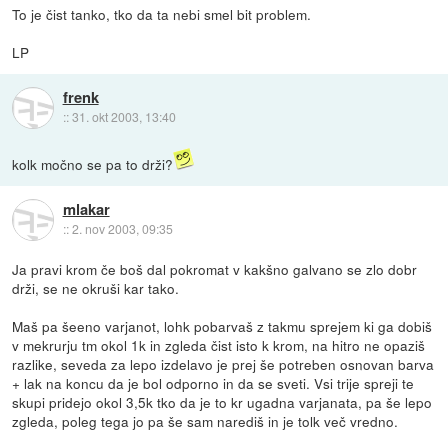
To je čist tanko, tko da ta nebi smel bit problem.
LP
frenk
::
31. okt 2003, 13:40
kolk močno se pa to drži?
mlakar
::
2. nov 2003, 09:35
Ja pravi krom če boš dal pokromat v kakšno galvano se zlo dobr
drži, se ne okruši kar tako.
Maš pa šeeno varjanot, lohk pobarvaš z takmu sprejem ki ga dobiš
v mekrurju tm okol 1k in zgleda čist isto k krom, na hitro ne opaziš
razlike, seveda za lepo izdelavo je prej še potreben osnovan barva
+ lak na koncu da je bol odporno in da se sveti. Vsi trije spreji te
skupi pridejo okol 3,5k tko da je to kr ugadna varjanata, pa še lepo
zgleda, poleg tega jo pa še sam narediš in je tolk več vredno.