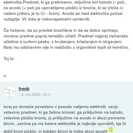
elektrolita.Predmet, ki ga prekrivamo, vključimo kot katodo (- pol),
za anodo (+ pol) pa uporabljamo ploščo iz kovine, ki se izloča (v
našem prikeru je to Cr - krom). Anoda se med elektrolizo počasi
raztaplja. Vir toka je niskonapetostni usmernik.
Če hočemo, da so prevlek brezhibne in da se dobro oprimejo,
moramo predme poprej temeljito očistit. Predmet najprej mehansko
očistimo s curkom peska, z brušenjem, krtačenjem in strganjem.
Nato mu odstranimo olje in maščobo z organskimi topili ali kemično.
Toj to.
u
frenk
::
9. nov 2003, 19:11
torej po domače povedano v posodo nalijemo elektrolit, vanjo
vstavimo predmet, ki ga želimo kromat, ga priključimo na katodo,
vstavimo ploščo kroma, jo priključimo na anodo in skozi porinemo
štrom...zanima pa me katere elektrolite je najbolje uporabiti, kje bi
dobil krom ploščo, in kakšen štrom je treba skozi spustit