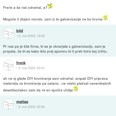
Frenk a še nisi odnehal, a?
Mogoče ti zbijam moralo, sam iz te galvanizacije ne bo kroma
.
b4d
::
2. nov 2003, 19:35
Pr nas pa je bila firma, ki se je ukvarjala z galvanizacijo, sam je
propala, če bi se kako leto prej spomnu bi ti prek fotra kej zrihtu.
frenk
::
2. nov 2003, 20:41
ah ne sj glede DIY kromiranja sem odnehal, ampak DIY priprava
materiala za kromiranje pa ostane...ne mislm plačvat nevemkašnih
desettisočakov zato da mi en spolira uhišje
matias
::
2. nov 2003, 23:30