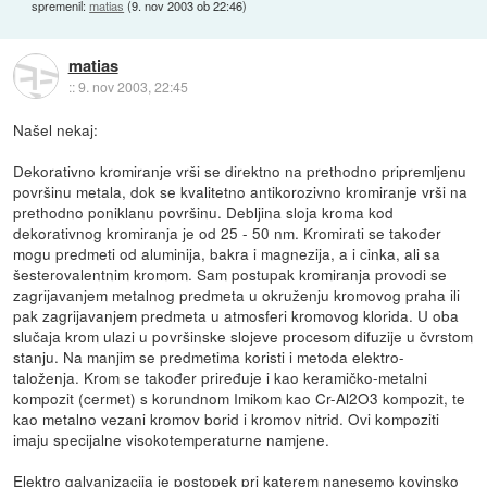
spremenil:
matias
(
9. nov 2003 ob 22:46
)
matias
::
9. nov 2003, 22:45
Našel nekaj:
Dekorativno kromiranje vrši se direktno na prethodno pripremljenu
površinu metala, dok se kvalitetno antikorozivno kromiranje vrši na
prethodno poniklanu površinu. Debljina sloja kroma kod
dekorativnog kromiranja je od 25 - 50 nm. Kromirati se također
mogu predmeti od aluminija, bakra i magnezija, a i cinka, ali sa
šesterovalentnim kromom. Sam postupak kromiranja provodi se
zagrijavanjem metalnog predmeta u okruženju kromovog praha ili
pak zagrijavanjem predmeta u atmosferi kromovog klorida. U oba
slučaja krom ulazi u površinske slojeve procesom difuzije u čvrstom
stanju. Na manjim se predmetima koristi i metoda elektro-
taloženja. Krom se također priređuje i kao keramičko-metalni
kompozit (cermet) s korundnom Imikom kao Cr-Al2O3 kompozit, te
kao metalno vezani kromov borid i kromov nitrid. Ovi kompoziti
imaju specijalne visokotemperaturne namjene.
Elektro galvanizacija je postopek pri katerem nanesemo kovinsko