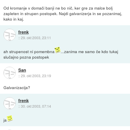
Od kromanje v domači banji ne bo nič, ker gre za malce bolj
zapleten in strupen postopek. Najdi galvanizerja in se pozanimaj,
kako in kaj.
frenk
::
29. okt 2003, 23:11
ah strupenost ni pomembna
...zanima me samo če kdo tukaj
slučajno pozna postopek
San
::
29. okt 2003, 23:19
Galvanizacija?
frenk
::
30. okt 2003, 07:14
ja