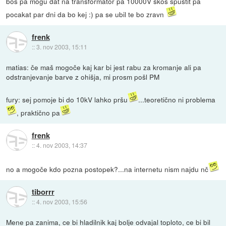
bos pa mogu dat na transformator pa 10000V skos spustit pa
pocakat par dni da bo kej :) pa se ubil te bo zravn
frenk
::
3. nov 2003, 15:11
matias: če maš mogoče kaj kar bi jest rabu za kromanje ali pa
odstranjevanje barve z ohišja, mi prosm pošl PM
fury: sej pomoje bi do 10kV lahko pršu
...teoretično ni problema
, praktično pa
frenk
::
4. nov 2003, 14:37
no a mogoče kdo pozna postopek?...na internetu nism najdu nč
tiborrr
::
4. nov 2003, 15:56
Mene pa zanima, ce bi hladilnik kaj bolje odvajal toploto, ce bi bil