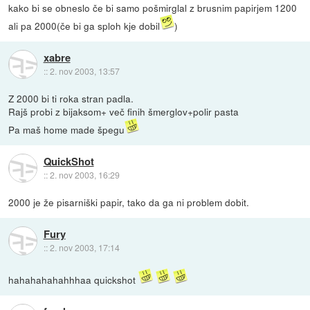
kako bi se obneslo če bi samo pošmirglal z brusnim papirjem 1200
ali pa 2000(če bi ga sploh kje dobil
)
xabre
::
2. nov 2003, 13:57
Z 2000 bi ti roka stran padla.
Rajš probi z bijaksom+ več finih šmerglov+polir pasta
Pa maš home made špegu
QuickShot
::
2. nov 2003, 16:29
2000 je že pisarniški papir, tako da ga ni problem dobit.
Fury
::
2. nov 2003, 17:14
hahahahahahhhaa quickshot