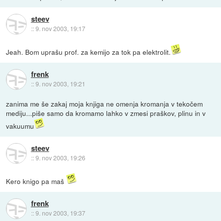
steev
::
9. nov 2003, 19:17
Jeah. Bom uprašu prof. za kemijo za tok pa elektrolit.
frenk
::
9. nov 2003, 19:21
zanima me še zakaj moja knjiga ne omenja kromanja v tekočem
mediju...piše samo da kromamo lahko v zmesi praškov, plinu in v
vakuumu
steev
::
9. nov 2003, 19:26
Kero knigo pa maš
frenk
::
9. nov 2003, 19:37