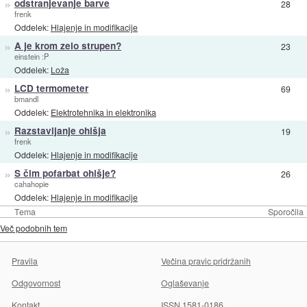
»
odstranjevanje barve
28
frenk
Oddelek:
Hlajenje in modifikacije
»
A je krom zelo strupen?
23
einstein :P
Oddelek:
Loža
»
LCD termometer
69
bmandl
Oddelek:
Elektrotehnika in elektronika
»
Razstavljanje ohišja
19
frenk
Oddelek:
Hlajenje in modifikacije
»
S čim pofarbat ohišje?
26
cahahopie
Oddelek:
Hlajenje in modifikacije
Tema
Sporočila
Več podobnih tem
Pravila
Večina pravic pridržanih
Odgovornost
Oglaševanje
Kontakt
ISSN 1581-0186