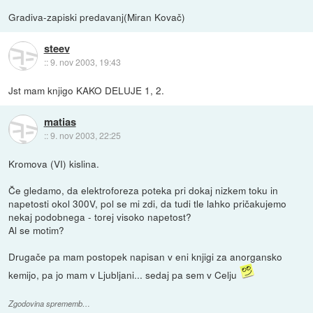
Gradiva-zapiski predavanj(Miran Kovač)
steev
::
9. nov 2003, 19:43
Jst mam knjigo KAKO DELUJE 1, 2.
matias
::
9. nov 2003, 22:25
Kromova (VI) kislina.
Če gledamo, da elektroforeza poteka pri dokaj nizkem toku in
napetosti okol 300V, pol se mi zdi, da tudi tle lahko pričakujemo
nekaj podobnega - torej visoko napetost?
Al se motim?
Drugače pa mam postopek napisan v eni knjigi za anorgansko
kemijo, pa jo mam v Ljubljani... sedaj pa sem v Celju
Zgodovina sprememb…