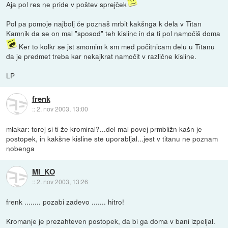
Aja pol res ne pride v poštev sprejček
Pol pa pomoje najbolj če poznaš mrbit kakšnga k dela v Titan
Kamnik da se on mal "sposod" teh kislinc in da ti pol namočiš doma
Ker to kolkr se jst smomim k sm med počitnicam delu u Titanu
da je predmet treba kar nekajkrat namočit v različne kisline.
LP
frenk
::
2. nov 2003, 13:00
mlakar: torej si ti že kromiral?...del mal povej prmbližn kašn je
postopek, in kakšne kisline ste uporabljal...jest v titanu ne poznam
nobenga
MI_KO
::
2. nov 2003, 13:26
frenk ........ pozabi zadevo ....... hitro!
Kromanje je prezahteven postopek, da bi ga doma v bani izpeljal.