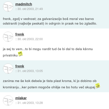
madmitch
::
30. okt 2003, 21:49
frenk, zgolj v vednost; za galvanizacijo boš moral vso barvo
odstraniti (najbolje peskati) in odrgnin in prask ne bo zgladilo.
frenk
::
30. okt 2003, 22:00
ja sej to vem...to bi mogu nardit tud če bi dal to dela kšnmu
privatniku
frenk
::
31. okt 2003, 13:05
zanima me še kok debela je tista plast kroma, ki jo dobimo ob
kromiranju...ker potem mogoče ohišje ne bo hotu več skupaj
mlakar
::
31. okt 2003, 13:28