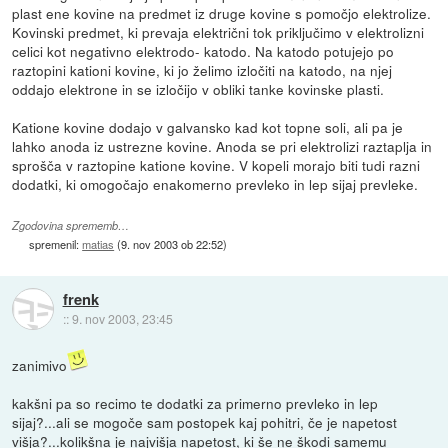
plast ene kovine na predmet iz druge kovine s pomočjo elektrolize.
Kovinski predmet, ki prevaja električni tok priključimo v elektrolizni
celici kot negativno elektrodo- katodo. Na katodo potujejo po
raztopini kationi kovine, ki jo želimo izločiti na katodo, na njej
oddajo elektrone in se izločijo v obliki tanke kovinske plasti.
Katione kovine dodajo v galvansko kad kot topne soli, ali pa je
lahko anoda iz ustrezne kovine. Anoda se pri elektrolizi raztaplja in
sprošča v raztopine katione kovine. V kopeli morajo biti tudi razni
dodatki, ki omogočajo enakomerno prevleko in lep sijaj prevleke.
Zgodovina sprememb…
spremenil:
matias
(
9. nov 2003 ob 22:52
)
frenk
::
9. nov 2003, 23:45
zanimivo
kakšni pa so recimo te dodatki za primerno prevleko in lep
sijaj?...ali se mogoče sam postopek kaj pohitri, če je napetost
višja?...kolikšna je najvišja napetost, ki še ne škodi samemu