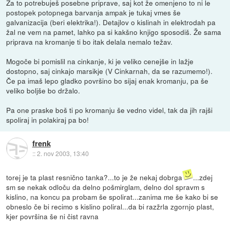
Za to potrebuješ posebne priprave, saj kot že omenjeno to ni le
postopek potopnega barvanja ampak je tukaj vmes še
galvanizacija (beri elektrika!). Detajlov o kislinah in elektrodah pa
žal ne vem na pamet, lahko pa si kakšno knjigo sposodiš. Že sama
priprava na kromanje ti bo itak delala nemalo težav.
Mogoče bi pomislil na cinkanje, ki je veliko cenejše in lažje
dostopno, saj cinkajo marsikje (V Cinkarnah, da se razumemo!).
Če pa imaš lepo gladko površino bo sijaj enak kromanju, pa še
veliko boljše bo držalo.
Pa one praske boš ti po kromanju še vedno videl, tak da jih rajši
spoliraj in polakiraj pa bo!
frenk
::
2. nov 2003, 13:40
torej je ta plast resnično tanka?...to je že nekaj dobrga
...zdej
sm se nekak odloču da delno pošmirglam, delno dol spravm s
kislino, na koncu pa probam še spolirat...zanima me še kako bi se
obneslo če bi recimo s kislino poliral...da bi razžrla zgornjo plast,
kjer površina še ni čist ravna