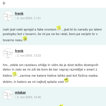
lp
frenk
::
2. nov 2003, 11:31
mah jest nebi sprejal s fake cromom
...jest bi to naredu po istem
postopku kot v tovarni, če mi pa ne bo ratal, bom pa verjetn kr v
tovarno nesu
frenk
::
2. nov 2003, 12:23
hm...zdele sm razstavu ohišje in vidm da je dost težko dostopnih
delov in zato se mi zdi da bom še kar naprej razmišljal v smeri z
kislino
...zanima me katere kisline lahko jest kot fizična oseba
dobim, in katero se mi najbolj splača vzet
mlakar
::
2. nov 2003, 12:46