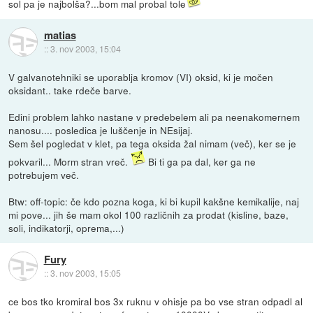
sol pa je najbolša?...bom mal probal tole
matias
::
3. nov 2003, 15:04
V galvanotehniki se uporablja kromov (VI) oksid, ki je močen
oksidant.. take rdeče barve.
Edini problem lahko nastane v predebelem ali pa neenakomernem
nanosu.... posledica je luščenje in NEsijaj.
Sem šel pogledat v klet, pa tega oksida žal nimam (več), ker se je
pokvaril... Morm stran vreč.
Bi ti ga pa dal, ker ga ne
potrebujem več.
Btw: off-topic: če kdo pozna koga, ki bi kupil kakšne kemikalije, naj
mi pove... jih še mam okol 100 različnih za prodat (kisline, baze,
soli, indikatorji, oprema,...)
Fury
::
3. nov 2003, 15:05
ce bos tko kromiral bos 3x ruknu v ohisje pa bo vse stran odpadl al