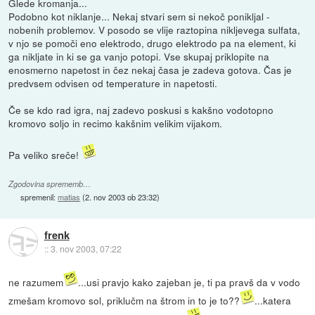
Glede kromanja...
Podobno kot niklanje... Nekaj stvari sem si nekoč ponikljal -
nobenih problemov. V posodo se vlije raztopina nikljevega sulfata,
v njo se pomoči eno elektrodo, drugo elektrodo pa na element, ki
ga nikljate in ki se ga vanjo potopi. Vse skupaj priklopite na
enosmerno napetost in čez nekaj časa je zadeva gotova. Čas je
predvsem odvisen od temperature in napetosti.
Če se kdo rad igra, naj zadevo poskusi s kakšno vodotopno
kromovo soljo in recimo kakšnim velikim vijakom.
Pa veliko sreče!
Zgodovina sprememb…
spremenil:
matias
(
2. nov 2003 ob 23:32
)
frenk
::
3. nov 2003, 07:22
ne razumem
...usi pravjo kako zajeban je, ti pa pravš da v vodo
zmešam kromovo sol, priklučm na štrom in to je to??
...katera