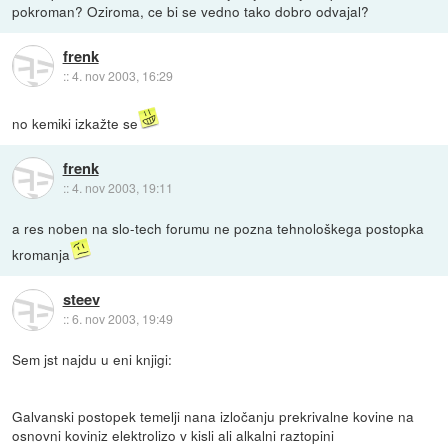
pokroman? Oziroma, ce bi se vedno tako dobro odvajal?
frenk
::
4. nov 2003, 16:29
no kemiki izkažte se
frenk
::
4. nov 2003, 19:11
a res noben na slo-tech forumu ne pozna tehnološkega postopka
kromanja
steev
::
6. nov 2003, 19:49
Sem jst najdu u eni knjigi:
Galvanski postopek temelji nana izločanju prekrivalne kovine na
osnovni koviniz elektrolizo v kisli ali alkalni raztopini