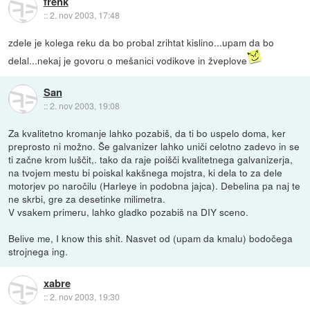
frenk
::
2. nov 2003, 17:48
zdele je kolega reku da bo probal zrihtat kislino...upam da bo
delal...nekaj je govoru o mešanici vodikove in žveplove
San
::
2. nov 2003, 19:08
Za kvalitetno kromanje lahko pozabiš, da ti bo uspelo doma, ker
preprosto ni možno. Še galvanizer lahko uniči celotno zadevo in se
ti začne krom luščit,. tako da raje poišči kvalitetnega galvanizerja,
na tvojem mestu bi poiskal kakšnega mojstra, ki dela to za dele
motorjev po naročilu (Harleye in podobna jajca). Debelina pa naj te
ne skrbi, gre za desetinke milimetra.
V vsakem primeru, lahko gladko pozabiš na DIY sceno.
Belive me, I know this shit. Nasvet od (upam da kmalu) bodočega
strojnega ing.
xabre
::
2. nov 2003, 19:30