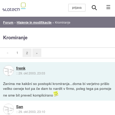
☰
Forum
»
Hlajenje in modifikacije
»
Kromiranje
Kromiranje
«
1
2
»
frenk
::
29. okt 2003, 23:03
Zanima me kakšni so postopki kromiranja...doma bi verjetno prišlo
veliko ceneje kot pa če dam to nardit v firmo, poleg tega pa pomoje
ne sme bit preveč komplicirano
San
::
29. okt 2003, 23:10