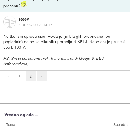
procesu?
steev
::
10. nov 2003, 14:17
No tko, sm uprašu šico. Rekla je (ni bla glih prepričana, bo
pogledala) da se za elktrolit uporablja NIKELJ. Napetost je pa neki
več k 100 V.
PS: Sm si spremenu nick, k me usi frendi kličejo STEEV
(inforamtivno)
«
1
2
»
Vredno ogleda ...
Tema
Sporočila