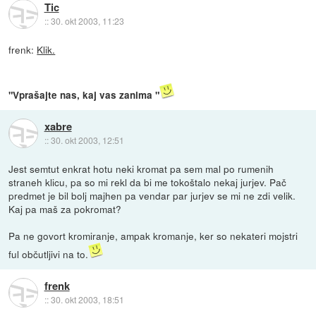
Tic
::
30. okt 2003, 11:23
frenk:
Klik.
"Vprašajte nas, kaj vas zanima "
xabre
::
30. okt 2003, 12:51
Jest semtut enkrat hotu neki kromat pa sem mal po rumenih
straneh klicu, pa so mi rekl da bi me tokoštalo nekaj jurjev. Pač
predmet je bil bolj majhen pa vendar par jurjev se mi ne zdi velik.
Kaj pa maš za pokromat?
Pa ne govort kromiranje, ampak kromanje, ker so nekateri mojstri
ful občutljivi na to.
frenk
::
30. okt 2003, 18:51