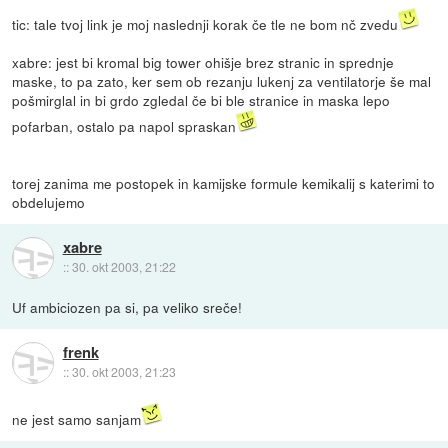
tic: tale tvoj link je moj naslednji korak če tle ne bom nč zvedu
xabre: jest bi kromal big tower ohišje brez stranic in sprednje
maske, to pa zato, ker sem ob rezanju lukenj za ventilatorje še mal
pošmirglal in bi grdo zgledal če bi ble stranice in maska lepo
pofarban, ostalo pa napol spraskan
torej zanima me postopek in kamijske formule kemikalij s katerimi to
obdelujemo
xabre
::
30. okt 2003, 21:22
Uf ambiciozen pa si, pa veliko sreče!
frenk
::
30. okt 2003, 21:23
ne jest samo sanjam