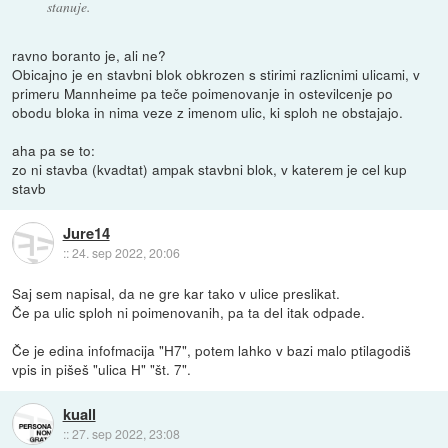
stanuje.
ravno boranto je, ali ne?
Obicajno je en stavbni blok obkrozen s stirimi razlicnimi ulicami, v
primeru Mannheime pa teče poimenovanje in ostevilcenje po
obodu bloka in nima veze z imenom ulic, ki sploh ne obstajajo.
aha pa se to:
zo ni stavba (kvadtat) ampak stavbni blok, v katerem je cel kup
stavb
Jure14
::
24. sep 2022, 20:06
Saj sem napisal, da ne gre kar tako v ulice preslikat.
Če pa ulic sploh ni poimenovanih, pa ta del itak odpade.
Če je edina infofmacija "H7", potem lahko v bazi malo ptilagodiš
vpis in pišeš "ulica H" "št. 7".
kuall
::
27. sep 2022, 23:08