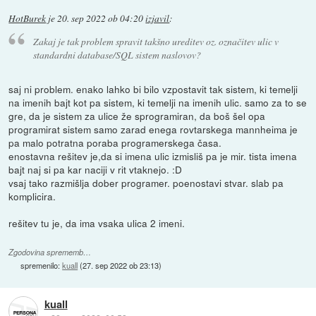
HotBurek
je
20. sep 2022 ob 04:20
izjavil
:
Zakaj je tak problem spravit takšno ureditev oz. označitev ulic v
standardni database/SQL sistem naslovov?
saj ni problem. enako lahko bi bilo vzpostavit tak sistem, ki temelji
na imenih bajt kot pa sistem, ki temelji na imenih ulic. samo za to se
gre, da je sistem za ulice že sprogramiran, da boš šel opa
programirat sistem samo zarad enega rovtarskega mannheima je
pa malo potratna poraba programerskega časa.
enostavna rešitev je,da si imena ulic izmisliš pa je mir. tista imena
bajt naj si pa kar naciji v rit vtaknejo. :D
vsaj tako razmišlja dober programer. poenostavi stvar. slab pa
komplicira.
rešitev tu je, da ima vsaka ulica 2 imeni.
Zgodovina sprememb…
spremenilo:
kuall
(
27. sep 2022 ob 23:13
)
kuall