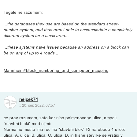
Tegale ne razumem:
...the databases they use are based on the standard street-
number system, and thus aren't able to accommodate a completely
different system for a small area...
...these systems have issues because an address on a block can
be on any of up to 4 roads...
Mannheim#Block_numbering_and_computer_mapping
nejcek74
::
20. sep 2022, 07:57
ce prav razumem, zato ker niso poimenovane ulice, ampak
"stavbni bloki" med njimi:
Normalno mesto ima recimo "stavbni blok" F3 na obodu 4 ulice:
ulica_A, ulica_B, ulica_C, ulica_D, in hisne stevilke se vrstijo v