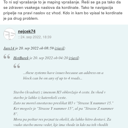
To ni sql vprašanje to je maping vprašanje. Reši se ga pa tako da
se zdraven vsakega naslova da kordinate. Tako te navigacija
pripelje na pravi naslov oz vhod. Kdo in kam bo vpisal te kordinate
je pa drug problem.
nejcek74
::
24. sep 2022, 18:39
Jure14
je
20. sep 2022 ob 08:59
izjavil
:
HotBurek
je
20. sep 2022 ob 04:20
izjavil
:
...these systems have issues because an address on a
block can be on any of up to 4 roads...
Stavbo (kvadrat) z imenom H3 obkrožajo 4 ceste. In vhod v
stavbo je lahko iz katerekoli ceste.
Zato ne moreš enostavno preslikat H3 v "Strasse X nummer 15."
Ker mogoče je "Strasse Y nummer 15", al pa "Strasse Z nummer
8".
Mora pa poštar res poznat ta okoliš, da lahko hitro dostavi. Za
vsako stavbo mora vedet, kje ima vhode in kdo na teh vhodih