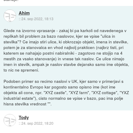
Ahim
::
24. sep 2022, 18:13
Glede na izvorno vprasanje - zakaj bi pa karkoli od navedenega v
replikah bil problem za bazo naslovov, kjer se vpise "ulica in
stevilka"? Ce imajo stiri ulice, ki obkrozajo objekt, imena in stevilke,
potem je za stanovalca en vhod najbolj prakticen (najbrz tisti, pri
katerem se nahajajo postni nabiralniki - zagotovo ne stojijo na 4
mestih za vsako stanovanje) in vnese tak naslov. Ce ulice nimajo
imen in stevilk, ampak je naslov stavbe dejansko samo ime objekta,
to nic ne spremeni.
Podoben primer so recimo naslovi v UK, kjer samo v primerjavi s
kontinentalno Evropo kar pogosto samo opisno ime (kot ime
objekta ali cone, npr. "XYZ castle", "XYZ farm", "XYZ cottage", "YXZ
industrial estate"), cisto normalno se vpise v bazo, pac ima polje
hisna stevilka vrednost "".
Tody
::
24. sep 2022, 18:20