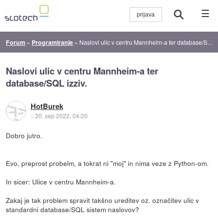
☰
Forum
»
Programiranje
»
Naslovi ulic v centru Mannheim-a ter database/SQL izziv.
Naslovi ulic v centru Mannheim-a ter
database/SQL izziv.
HotBurek
::
20. sep 2022, 04:20
Dobro jutro.
Evo, preprost probelm, a tokrat ni "moj" in nima veze z Python-om.
In sicer: Ulice v centru Mannheim-a.
Zakaj je tak problem spravit takšno ureditev oz. označitev ulic v
standardni database/SQL sistem naslovov?