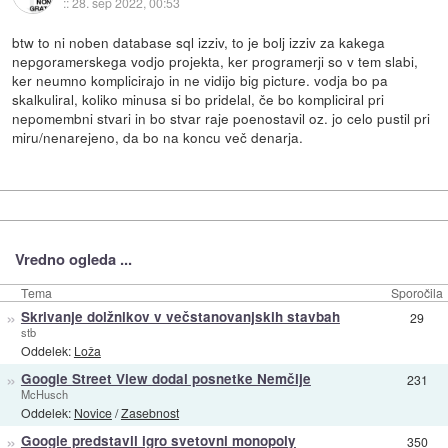
::
28. sep 2022, 00:53
btw to ni noben database sql izziv, to je bolj izziv za kakega
nepgoramerskega vodjo projekta, ker programerji so v tem slabi,
ker neumno komplicirajo in ne vidijo big picture. vodja bo pa
skalkuliral, koliko minusa si bo pridelal, če bo kompliciral pri
nepomembni stvari in bo stvar raje poenostavil oz. jo celo pustil pri
miru/nenarejeno, da bo na koncu več denarja.
Vredno ogleda ...
Tema
Sporočila
»
Skrivanje dolžnikov v večstanovanjskih stavbah
29
stb
Oddelek:
Loža
»
Google Street View dodal posnetke Nemčije
231
McHusch
Oddelek:
Novice
/
Zasebnost
»
Google predstavil igro svetovni monopoly
350