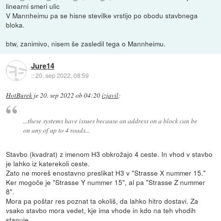
linearni smeri ulic
V Mannheimu pa se hisne stevilke vrstijo po obodu stavbnega
bloka.
btw, zanimivo, nisem še zasledil tega o Mannheimu.
Jure14
::
20. sep 2022, 08:59
HotBurek
je
20. sep 2022 ob 04:20
izjavil
:
...these systems have issues because an address on a block can be
on any of up to 4 roads...
Stavbo (kvadrat) z imenom H3 obkrožajo 4 ceste. In vhod v stavbo
je lahko iz katerekoli ceste.
Zato ne moreš enostavno preslikat H3 v "Strasse X nummer 15."
Ker mogoče je "Strasse Y nummer 15", al pa "Strasse Z nummer
8".
Mora pa poštar res poznat ta okoliš, da lahko hitro dostavi. Za
vsako stavbo mora vedet, kje ima vhode in kdo na teh vhodih
stanuje.