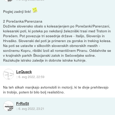
Poglej zadnji link!
2 Porečanka/Parenzana
Doživite slovensko obalo s kolesarjenjem po Porečanki/Parenzani,
kolesarski poti, ki poteka po nekdanji železniški trasi med Trstom in
Porečem. Pot povezuje tri sosednje države - Italijo, Slovenijo in
Hrvaško. Slovenski del poti je primeren za gorska in treking kolesa.
Na poti se ustavite v slikovitih slovenskih obmorskih mestih -
sončnemu Kopru, ribiški Izoli ali romantičnem Piranu. Oddahnite se
v krajinskih parkih Škocjanski zatok in Sečoveljske soline.
Raziskujte istrsko zaledje in dobrote istrske kuhinje.
LeQuack
::
6. avg 2022, 22:59
Na teh slikah manjkajo avtomobili in motorji, ki te divje prehitevajo
in trobijo, potem bi bilo bolj realistično.
FrRoSt
::
6. avg 2022, 23:21