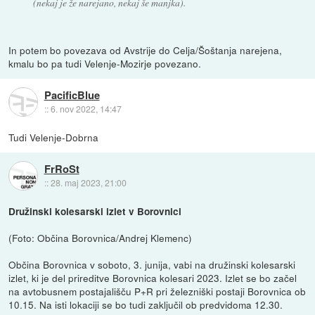
(nekaj je že narejano, nekaj še manjka).
In potem bo povezava od Avstrije do Celja/Šoštanja narejena,
kmalu bo pa tudi Velenje-Mozirje povezano.
PacificBlue
::
6. nov 2022, 14:47
Tudi Velenje-Dobrna
FrRoSt
::
28. maj 2023, 21:00
Družinski kolesarski izlet v Borovnici
(Foto: Občina Borovnica/Andrej Klemenc)
Občina Borovnica v soboto, 3. junija, vabi na družinski kolesarski
izlet, ki je del prireditve Borovnica kolesari 2023. Izlet se bo začel
na avtobusnem postajališču P+R pri železniški postaji Borovnica ob
10.15. Na isti lokaciji se bo tudi zaključil ob predvidoma 12.30.