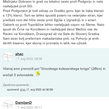
Mislinjsko Dobravo in greš na lokalno cesto proti Podgorju in nato
nadaljuješ proti SG.
Pred Podgorjem je tudi odcep za Graško goro, kjer te čaka klanec
s 13% klanci. Tam se lahko spustiš potem na velenjsko stran, kjer
prečkaš novi del hitre ceste proti Sg(še v izgradnji) in v smeri
Gaberk oz proti Topolščice lahko nadaljuješ vzpon na Sleme. Nato
spust do Črne na Koroškem in nadaljuješ skozi Mežico vse do
Raven na Koroškem, Dravograd ali via Sele do Slovenj Gradca.
Sam sicer bolj preferiram makadamske poti, na Pohorju je enih
skritih biserov, kjer skoraj ni prometa in lahk res uživaš.
ahac
::
7. avg 2022, 08:38
Včeraj smo prevozili pol "žirovskega kolesarskega kroga" (28km) in
srečali 3 avtomobile.
Zgodovina sprememb…
spremenil:
ahac
(
7. avg 2022 ob 08:38
)
DamijanD
::
7. avg 2022, 09:11