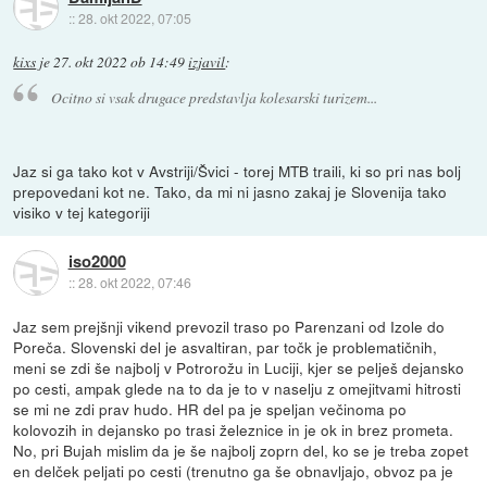
::
28. okt 2022, 07:05
kixs
je
27. okt 2022 ob 14:49
izjavil
:
Ocitno si vsak drugace predstavlja kolesarski turizem...
Jaz si ga tako kot v Avstriji/Švici - torej MTB traili, ki so pri nas bolj
prepovedani kot ne. Tako, da mi ni jasno zakaj je Slovenija tako
visiko v tej kategoriji
iso2000
::
28. okt 2022, 07:46
Jaz sem prejšnji vikend prevozil traso po Parenzani od Izole do
Poreča. Slovenski del je asvaltiran, par točk je problematičnih,
meni se zdi še najbolj v Potrorožu in Luciji, kjer se pelješ dejansko
po cesti, ampak glede na to da je to v naselju z omejitvami hitrosti
se mi ne zdi prav hudo. HR del pa je speljan večinoma po
kolovozih in dejansko po trasi železnice in je ok in brez prometa.
No, pri Bujah mislim da je še najbolj zoprn del, ko se je treba zopet
en delček peljati po cesti (trenutno ga še obnavljajo, obvoz pa je