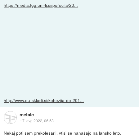
https://media.fgg.uni-lj.si/porocila/20...
http://www.eu-skladi.si/kohezija-do-201...
metalc
::
7. avg 2022, 06:53
Nekaj poti sem prekolesaril, vtisi se nanašajo na lansko leto.