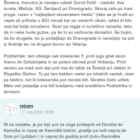
Štrekna, trenutno je narejen odsek Gornji Dolič - viadukt, dva
tunela, Mislinja, SG, Šentjanž pri Dravogradu. Skoraj cela po trasi
proge, razen v "najlepšem slovenskem mestu" (tako se je hvalil en
napis ob prihodu v SG) moraš kar po mestnih ulicah, lahko bi bilo
vsaj kaj bolje označeno. Sicer pa regija ni turistično razvpita, tako
da ni neke hude gužve, pa še to so večinoma domačini. Se bojim,
da bo drugače, ko jo podaljšajo do Dravograda in navežejo na pot
iz Avstrije ter na drugem koncu do Velenja.
Podčetrtek: tam obstaja nek kolesarski Y, proti jugu greš skozi
Imeno do Golobinjeka in se potem obrneš proti Virštanju. Proti
severu pa imaš zelo lepi poti vse do table za Šmarje pri Jelšah in
Rogaško Slatino. Tu pa tam kakšen meter po lokalnih cestah, sicer
pa takšno, kot bi kolesarska pot morala biti. Skratka čistiv užitek.
Malo več pešadije zna biti kvečjemu med središčem Podčetrtka in
termami.
rejven
::
7. avg 2022, 06:59
Ni za cestake, je pa fajn pot za noge pretegnit od Domžal do
Kamnika in nazaj ob Kamniški bistrici, gradijo pa tudi naprej do
Dola pri Ljubljani ( in naprej do godiča proti izviru Kamniške