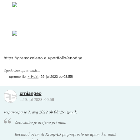
https://gremozeleno.eu/portfolio/enodne...
Zgodovina sprememb…
spremenilo:
FrRoSt
(
29. jul 2023 ob 08:55
)
crniangeo
::
29. jul 2023, 09:56
scipascapa
je
7. avg 2022 ob 08:29
izjavil
:
Zelo slabo je urejeno pri nam.
Recimo hočem iti Kranj-LJ pa preprosto ne upam, ker imaš
ogromno kretenov...