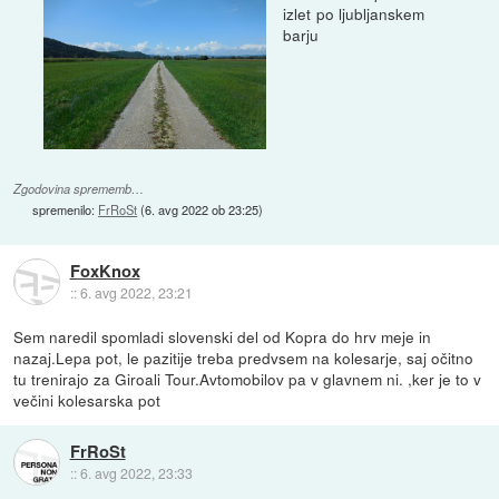
izlet po ljubljanskem
barju
Zgodovina sprememb…
spremenilo:
FrRoSt
(
6. avg 2022 ob 23:25
)
FoxKnox
::
6. avg 2022, 23:21
Sem naredil spomladi slovenski del od Kopra do hrv meje in
nazaj.Lepa pot, le pazitije treba predvsem na kolesarje, saj očitno
tu trenirajo za Giroali Tour.Avtomobilov pa v glavnem ni. ,ker je to v
večini kolesarska pot
FrRoSt
::
6. avg 2022, 23:33