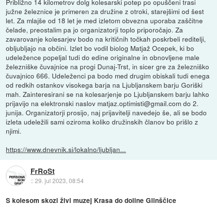
Približno 14 kilometrov dolg kolesarski potep po opuščeni trasi
južne železnice je primeren za družine z otroki, starejšimi od šest
let. Za mlajše od 18 let je med izletom obvezna uporaba zaščitne
čelade, preostalim pa jo organizatorji toplo priporočajo. Za
zavarovanje kolesarjev bodo na kritičnih točkah poskrbeli reditelji,
obljubljajo na občini. Izlet bo vodil biolog Matjaž Ocepek, ki bo
udeležence popeljal tudi do edine originalne in obnovljene male
železniške čuvajnice na progi Dunaj-Trst, in sicer gre za železniško
čuvajnico 666. Udeleženci pa bodo med drugim obiskali tudi enega
od redkih ostankov visokega barja na Ljubljanskem barju Goriški
mah. Zainteresirani se na kolesarjenje po Ljubljanskem barju lahko
prijavijo na elektronski naslov matjaz.optimisti@gmail.com do 2.
junija. Organizatorji prosijo, naj prijavitelji navedejo še, ali se bodo
izleta udeležili sami oziroma koliko družinskih članov bo prišlo z
njimi.
https://www.dnevnik.si/lokalno/ljubljan...
FrRoSt
::
29. jul 2023, 08:54
S kolesom skozi živi muzej Krasa do doline Glinščice