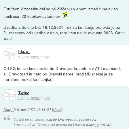
Fun fact: V začetku del so pri čiščenju v enem izmed tunelov so
našli cca. 20 kubikov avtodelov.
Uvedba v delo je bila 16.12.2021, rok za končanje projekta je pa
21 mesecev od uvedbe v delo, torej tam nekje avgusta 2023. Can't
wait!
fikus_
::
6. nov 2022, 11:24
Od SG bo sla kolesarska do Dravograda, potem v AT Lavamund,
ali Dravograd in nato po Dravski naprej proti MB (nekaj je že
narejano, nekaj še manjka).
Twixz
::
6. nov 2022, 14:30
fikus_
je
6. nov 2022 ob 11:24
izjavil
:
Od SG bo sla kolesarska do Dravograda, potem v AT
Lavamund, ali Dravograd in nato po Dravski naprej proti MB