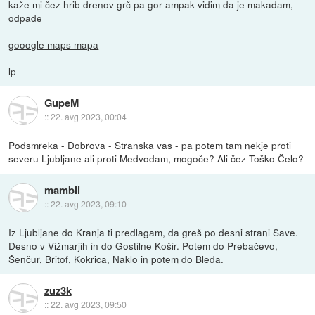
kaže mi čez hrib drenov grč pa gor ampak vidim da je makadam,
odpade
gooogle maps mapa
lp
GupeM
::
22. avg 2023, 00:04
Podsmreka - Dobrova - Stranska vas - pa potem tam nekje proti
severu Ljubljane ali proti Medvodam, mogoče? Ali čez Toško Čelo?
mambli
::
22. avg 2023, 09:10
Iz Ljubljane do Kranja ti predlagam, da greš po desni strani Save.
Desno v Vižmarjih in do Gostilne Košir. Potem do Prebačevo,
Šenčur, Britof, Kokrica, Naklo in potem do Bleda.
zuz3k
::
22. avg 2023, 09:50