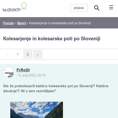
☰
Forum
»
Šport
»
Kolesarjenje in kolesarske poti po Sloveniji
Kolesarjenje in kolesarske poti po Sloveniji
«
1
2
»
FrRoSt
::
6. avg 2022, 22:10
Ste že prekolesarili kakšno kolesarsko pot po Sloveniji? Kakšne
izkušnje!? Ali o tem razmišljate?