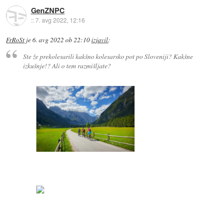
GenZNPC
::
7. avg 2022, 12:16
FrRoSt
je
6. avg 2022 ob 22:10
izjavil
:
Ste že prekolesarili kakšno kolesarsko pot po Sloveniji? Kakšne
izkušnje!? Ali o tem razmišljate?