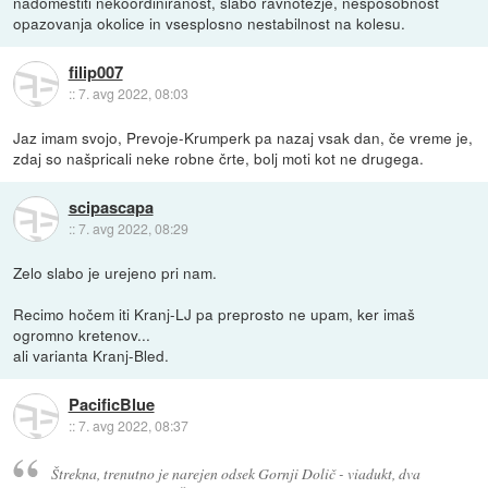
nadomestiti nekoordiniranost, slabo ravnotezje, nesposobnost
opazovanja okolice in vsesplosno nestabilnost na kolesu.
filip007
::
7. avg 2022, 08:03
Jaz imam svojo, Prevoje-Krumperk pa nazaj vsak dan, če vreme je,
zdaj so našpricali neke robne črte, bolj moti kot ne drugega.
scipascapa
::
7. avg 2022, 08:29
Zelo slabo je urejeno pri nam.
Recimo hočem iti Kranj-LJ pa preprosto ne upam, ker imaš
ogromno kretenov...
ali varianta Kranj-Bled.
PacificBlue
::
7. avg 2022, 08:37
Štrekna, trenutno je narejen odsek Gornji Dolič - viadukt, dva