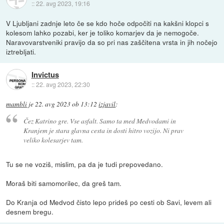
::
22. avg 2023, 19:16
V Ljubljani zadnje leto če se kdo hoče odpočiti na kakšni klopci s
kolesom lahko pozabi, ker je toliko komarjev da je nemogoče.
Naravovarstveniki pravijo da so pri nas zaščitena vrsta in jih nočejo
iztrebljati.
Invictus
::
22. avg 2023, 22:30
mambli
je
22. avg 2023 ob 13:12
izjavil
:
Čez Katrino gre. Vse asfalt. Samo ta med Medvodami in
Kranjem je stara glavna cesta in dosti hitro vozijo. Ni prav
veliko kolesarjev tam.
Tu se ne voziš, mislim, pa da je tudi prepovedano.
Moraš biti samomorilec, da greš tam.
Do Kranja od Medvod čisto lepo prideš po cesti ob Savi, levem ali
desnem bregu.