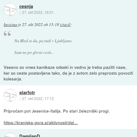
cesnja
::
27. okt 2022, 16:31
Invictus
je
27. okt 2022 ob 15:18
izjavil
:
Na Bled se da, pa tudi v Ljubljano.
Sam ne po glsvni cesti...
Vseeno so vmes kamikaze odseki in vedno je treba pazitti nase,
ker so ceste postavljene tako, da je z avtom zelo preprosto povoziti
kolesarja.
starfotr
::
27. okt 2022, 17:12
Pripročam pot Jesenice-Italija. Po stari železniški progi.
https://kranjska-gora.si/aktivnosti/dal...
DamijanD