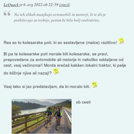
LeQuack
je
6. avg 2022 ob 22:59
izjavil
:
Na teh slikah manjkajo avtomobili in motorji, ki te divje
prehitevajo in trobijo, potem bi bilo bolj realistično.
Res so to kolesarske poti, ki so sestavljene (malce) različno!
Bi pa te kolesarske poti morale biti kolesarske, se pravi,
prepovedane za avtomobile ali motorje in nekoliko oddaljene od
cest, vsaj večinoma!! Morda srečaš kakšen lokalni traktor, ki pelje
do bližnje njive ali nazaj!?
Vsaj tako si jaz predstavljam, da bi moralo biti.
ob cesti