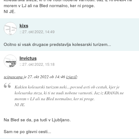
morem v LJ ali na Bled normalno, ker ni proge.
NI JE.
kixs
::
27. okt 2022, 14:49
Ocitno si vsak drugace predstavlja kolesarski turizem...
Invictus
::
27. okt 2022, 15:18
scipascapa
je
27. okt 2022 ob 14:46
izjavil
:
Kakšen kolesarski turizem neki....povsod avti ob cestah, kjer je
kolesarska steza, ki ti ne nudi nobene varnosti. Jaz iz KRANJA ne
morem v LJ ali na Bled normalno, ker ni proge.
NI JE.
Na Bled se da, pa tudi v Ljubljano.
Sam ne po glsvni cesti...