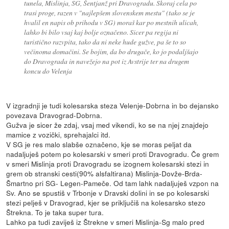
tunela, Mislinja, SG, Šentjanž pri Dravogradu. Skoraj cela po
trasi proge, razen v "najlepšem slovenskem mestu" (tako se je
hvalil en napis ob prihodu v SG) moraš kar po mestnih ulicah,
lahko bi bilo vsaj kaj bolje označeno. Sicer pa regija ni
turistično razvpita, tako da ni neke hude gužve, pa še to so
večinoma domačini. Se bojim, da bo drugače, ko jo podaljšajo
do Dravograda in navežejo na pot iz Avstrije ter na drugem
koncu do Velenja
V izgradnji je tudi kolesarska steza Velenje-Dobrna in bo dejansko
povezava Dravograd-Dobrna.
Gužva je sicer že zdaj, vsaj med vikendi, ko se na njej znajdejo
mamice z vozički, sprehajalci itd.
V SG je res malo slabše označeno, kje se moras peljat da
nadaljuješ potem po kolesarski v smeri proti Dravogradu. Če grem
v smeri Mislinja proti Dravogradu se izognem kolesarski stezi in
grem ob stranski cesti(90% alsfaltirana) Mislinja-Dovže-Brda-
Šmartno pri SG- Legen-Pameče. Od tam lahk nadaljuješ vzpon na
Sv. Ano se spustiš v Trbonje v Dravski dolini in se po kolesarski
stezi pelješ v Dravograd, kjer se priključiš na kolesarsko stezo
Štrekna. To je taka super tura.
Lahko pa tudi zaviješ iz Štrekne v smeri Mislinja-Sg malo pred