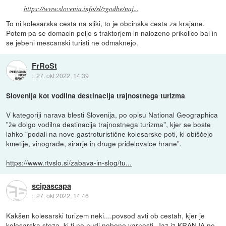
https://www.slovenia.info/sl/zgodbe/naj...
To ni kolesarska cesta na sliki, to je obcinska cesta za krajane.
Potem pa se domacin pelje s traktorjem in nalozeno prikolico bal in
se jebeni mescanski turisti ne odmaknejo.
FrRoSt
::
27. okt 2022, 14:39
Slovenija kot vodilna destinacija trajnostnega turizma
V kategoriji narava blesti Slovenija, po opisu National Geographica
"že dolgo vodilna destinacija trajnostnega turizma", kjer se boste
lahko "podali na nove gastroturistične kolesarske poti, ki obiščejo
kmetije, vinograde, sirarje in druge pridelovalce hrane".
https://www.rtvslo.si/zabava-in-slog/tu...
scipascapa
::
27. okt 2022, 14:46
Kakšen kolesarski turizem neki....povsod avti ob cestah, kjer je
kolesarska steza, ki ti ne nudi nobene varnosti. Jaz iz KRANJA ne