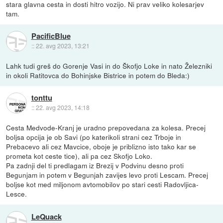
stara glavna cesta in dosti hitro vozijo. Ni prav veliko kolesarjev
tam.
PacificBlue
::
22. avg 2023, 13:21
Lahk tudi greš do Gorenje Vasi in do Škofjo Loke in nato Železniki
in okoli Ratitovca do Bohinjske Bistrice in potem do Bleda:)
tonttu
::
22. avg 2023, 14:18
Cesta Medvode-Kranj je uradno prepovedana za kolesa. Precej
boljsa opcija je ob Savi (po katerikoli strani cez Trboje in
Prebacevo ali cez Mavcice, oboje je priblizno isto tako kar se
prometa kot ceste tice), ali pa cez Skofjo Loko.
Pa zadnji del ti predlagam iz Brezij v Podvinu desno proti
Begunjam in potem v Begunjah zavijes levo proti Lescam. Precej
boljse kot med miljonom avtomobilov po stari cesti Radovljica-
Lesce.
LeQuack