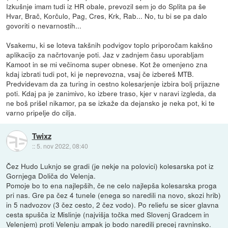
Izkušnje imam tudi iz HR obale, prevozil sem jo do Splita pa še
Hvar, Brač, Korčulo, Pag, Cres, Krk, Rab... No, tu bi se pa dalo
govoriti o nevarnostih...
Vsakemu, ki se loteva takšnih podvigov toplo priporočam kakšno
aplikacijo za načrtovanje poti. Jaz v zadnjem času uporabljam
Kamoot in se mi večinoma super obnese. Kot že omenjeno zna
kdaj izbrati tudi pot, ki je neprevozna, vsaj če izbereš MTB.
Predvidevam da za turing in cestno kolesarjenje izbira bolj prijazne
poti. Kdaj pa je zanimivo, ko izbere traso, kjer v naravi izgleda, da
ne boš prišel nikamor, pa se izkaže da dejansko je neka pot, ki te
varno pripelje do cilja.
Twixz
::
5. nov 2022, 08:40
Čez Hudo Luknjo se gradi (je nekje na polovici) kolesarska pot iz
Gornjega Doliča do Velenja.
Pomoje bo to ena najlepših, če ne celo najlepša kolesarska proga
pri nas. Gre pa čez 4 tunele (enega so naredili na novo, skozi hrib)
in 5 nadvozov (3 čez cesto, 2 čez vodo). Po reliefu se sicer glavna
cesta spušča iz Mislinje (najvišja točka med Slovenj Gradcem in
Velenjem) proti Velenju ampak jo bodo naredili precej ravninsko.