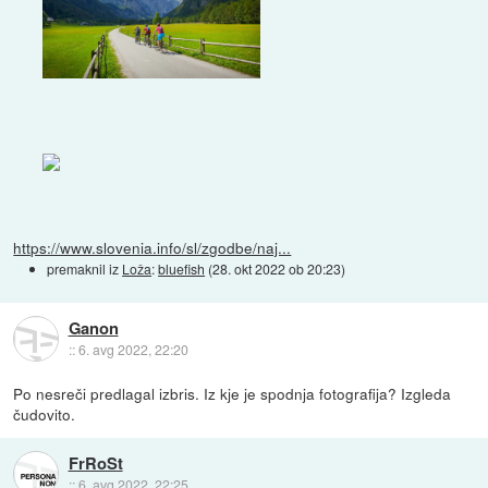
https://www.slovenia.info/sl/zgodbe/naj...
premaknil iz
Loža
:
bluefish
(
28. okt 2022 ob 20:23
)
Ganon
::
6. avg 2022, 22:20
Po nesreči predlagal izbris. Iz kje je spodnja fotografija? Izgleda
čudovito.
FrRoSt
::
6. avg 2022, 22:25