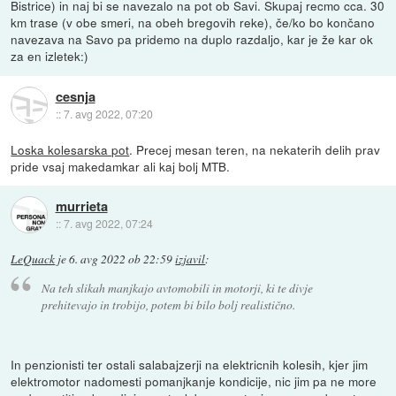
Bistrice) in naj bi se navezalo na pot ob Savi. Skupaj recmo cca. 30
km trase (v obe smeri, na obeh bregovih reke), če/ko bo končano
navezava na Savo pa pridemo na duplo razdaljo, kar je že kar ok
za en izletek:)
cesnja
::
7. avg 2022, 07:20
Loska kolesarska pot
. Precej mesan teren, na nekaterih delih prav
pride vsaj makedamkar ali kaj bolj MTB.
murrieta
::
7. avg 2022, 07:24
LeQuack
je
6. avg 2022 ob 22:59
izjavil
:
Na teh slikah manjkajo avtomobili in motorji, ki te divje
prehitevajo in trobijo, potem bi bilo bolj realistično.
In penzionisti ter ostali salabajzerji na elektricnih kolesih, kjer jim
elektromotor nadomesti pomanjkanje kondicije, nic jim pa ne more