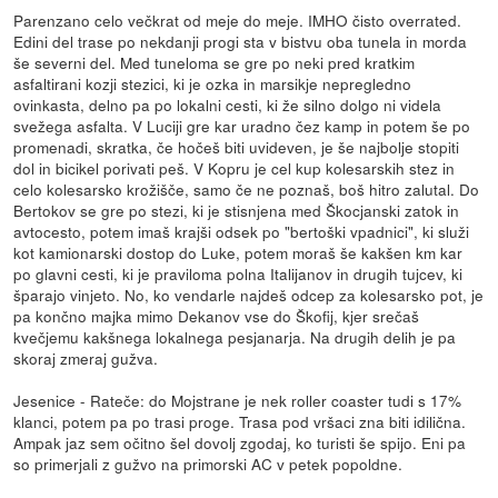
Parenzano celo večkrat od meje do meje. IMHO čisto overrated.
Edini del trase po nekdanji progi sta v bistvu oba tunela in morda
še severni del. Med tuneloma se gre po neki pred kratkim
asfaltirani kozji stezici, ki je ozka in marsikje nepregledno
ovinkasta, delno pa po lokalni cesti, ki že silno dolgo ni videla
svežega asfalta. V Luciji gre kar uradno čez kamp in potem še po
promenadi, skratka, če hočeš biti uvideven, je še najbolje stopiti
dol in bicikel porivati peš. V Kopru je cel kup kolesarskih stez in
celo kolesarsko krožišče, samo če ne poznaš, boš hitro zalutal. Do
Bertokov se gre po stezi, ki je stisnjena med Škocjanski zatok in
avtocesto, potem imaš krajši odsek po "bertoški vpadnici", ki služi
kot kamionarski dostop do Luke, potem moraš še kakšen km kar
po glavni cesti, ki je praviloma polna Italijanov in drugih tujcev, ki
šparajo vinjeto. No, ko vendarle najdeš odcep za kolesarsko pot, je
pa končno majka mimo Dekanov vse do Škofij, kjer srečaš
kvečjemu kakšnega lokalnega pesjanarja. Na drugih delih je pa
skoraj zmeraj gužva.
Jesenice - Rateče: do Mojstrane je nek roller coaster tudi s 17%
klanci, potem pa po trasi proge. Trasa pod vršaci zna biti idilična.
Ampak jaz sem očitno šel dovolj zgodaj, ko turisti še spijo. Eni pa
so primerjali z gužvo na primorski AC v petek popoldne.