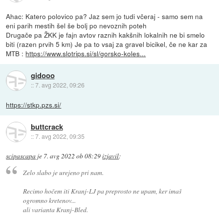
Ahac: Katero polovico pa? Jaz sem jo tudi včeraj - samo sem na
eni parih mestih šel še bolj po nevoznih poteh
Drugače pa ŽKK je fajn avtov raznih kakšnih lokalnih ne bi smelo
biti (razen prvih 5 km) Je pa to vsaj za gravel bicikel, če ne kar za
MTB :
https://www.slotrips.si/sl/gorsko-koles...
gidooo
::
7. avg 2022, 09:26
https://stkp.pzs.si/
buttcrack
::
7. avg 2022, 09:35
scipascapa
je
7. avg 2022 ob 08:29
izjavil
:
Zelo slabo je urejeno pri nam.
Recimo hočem iti Kranj-LJ pa preprosto ne upam, ker imaš
ogromno kretenov...
ali varianta Kranj-Bled.