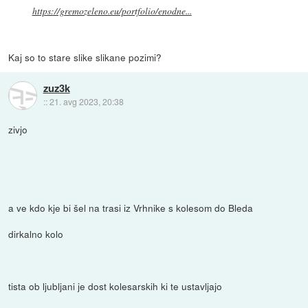
https://gremozeleno.eu/portfolio/enodne...
Kaj so to stare slike slikane pozimi?
zuz3k
::
21. avg 2023, 20:38
zivjo
a ve kdo kje bi šel na trasi iz Vrhnike s kolesom do Bleda
dirkalno kolo
tista ob ljubljani je dost kolesarskih ki te ustavljajo