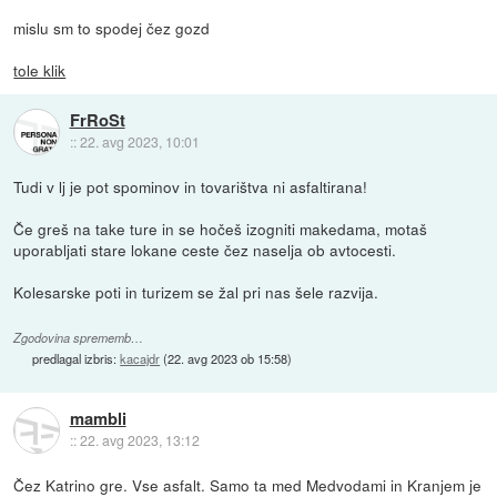
mislu sm to spodej čez gozd
tole klik
FrRoSt
::
22. avg 2023, 10:01
Tudi v lj je pot spominov in tovarištva ni asfaltirana!
Če greš na take ture in se hočeš izogniti makedama, motaš
uporabljati stare lokane ceste čez naselja ob avtocesti.
Kolesarske poti in turizem se žal pri nas šele razvija.
Zgodovina sprememb…
predlagal izbris:
kacajdr
(
22. avg 2023 ob 15:58
)
mambli
::
22. avg 2023, 13:12
Čez Katrino gre. Vse asfalt. Samo ta med Medvodami in Kranjem je