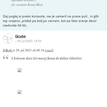
ali varianta Kranj-Bled.
Daj poglej si preko komoota, me je usmeril na prave poti.. ni glih
top urejeno, prideš pa bolj po varnem, kot pa tisto sranje skozi
medvode itd itd..
Qcube
::
29. jul 2023, 14:53
FrRoSt
je
29. jul 2023 ob 08:54
izjavil
:
S kolesom skozi živi muzej Krasa do doline Glinščice