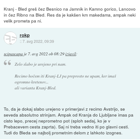
Kranj - Bled greš čez Besnico na Jamnik in Kamno gorico, Lancovo
in čez Ribno na Bled. Res da je kakšen km makedama, ampak neki
velik prometa pa ni.
rokp
::
7. avg 2022, 09:39
scipascapa
je
7. avg 2022 ob 08:29
izjavil
:
Zelo slabo je urejeno pri nam.
Recimo hočem iti Kranj-LJ pa preprosto ne upam, ker imaš
ogromno kretenov...
ali varianta Kranj-Bled.
To, da je dokaj slabo urejeno v primerjavi z recimo Avstrijo, se
seveda absolutno strinjam. Ampak od Kranja do Ljubljane imas pa
cisto lepo, precej neprometno pot (sploh sedaj, ko je v
Prebacevem cesta zaprta). Saj ni treba vedno iti po glavni cesti.
Tudi do Bleda se najbolj prometnim delom z lahkoto izognes.