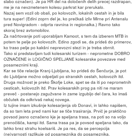
slabo označen). Je pa HR del na določenih delih precej razdrapan,
me je na nevzmetenem kolesu parkrat kar prerukalo.
Nazaj sem vozil ob obali, po kolovozih, lokalnih cestah in je bila
tura super! (Edini zoprn del je, ko prečkaš izliv Mirne pri Antenalu
pred Novigradom - odprta ravnina in regionalka.) Ravno tako
skoraj brez avtomobilov.
Za načrtovanje poti uporabljam Kamoot, s tem da izberem MTB in
potem te pelje po kolovozih. Edino zgodi se, da prideš do primerov,
ko traso pelje po kakšni neprevozni stezi in je treba obrnit.
Tako si predstavljam tudi kolesarski turizem - neprometne DOBRO
OZNAČENE in LOGIČNO SPELJANE kolesarske povezave med
posameznimi kraji.
Kar se tiče relacije Kranj-Ljubljana, ko prideš do Šenčurja, je pot
do Ljubljane možno odpeljati po stranskih cestah, kolovozih itd.
Druga možnost je preko Škofje Loke, spet se da iti po neprometnih
cesticah, kolovozih itd. Prav kolesarskih prog pa niti ne maram
preveč - postanejo zagužvane in zame izgubijo del čara, ko imaš
občutek da odkrivaš nekaj novega.
Iz tujine imam izkušnje kolesarjenja ob Donavi, in lahko napišem,
da so tam leta pred nami kar se tiče trasiranja. Prvič je praktično
povsod jasno označeno kje je speljana trasa, na poti so na voljo
prenočišča, kampi itd. Sama trasa pa je povsod speljana tako, da
lahko brez strahu koelsariš. Je pa res, da se percepcija
(ne)varnosti razlikuje od posameznika do posameznika.