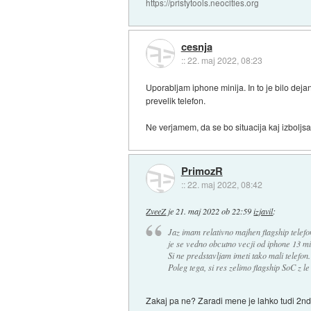
https://pristytools.neocities.org
cesnja
::
22. maj 2022, 08:23
Uporabljam iphone minija. In to je bilo deja
prevelik telefon.
Ne verjamem, da se bo situacija kaj izboljsa
PrimozR
::
22. maj 2022, 08:42
ZveeZ
je
21. maj 2022 ob 22:59
izjavil
:
Jaz imam relativno majhen flagship telefo
je se vedno obcutno vecji od iphone 13 mi
Si ne predstavljam imeti tako mali telefon.
Poleg tega, si res zelimo flagship SoC z 
Zakaj pa ne? Zaradi mene je lahko tudi 2nd 