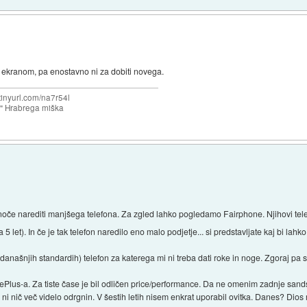
 ekranom, pa enostavno ni za dobiti novega.
/tinyurl.com/na7r54l
e" Hrabrega miška
noče narediti manjšega telefona. Za zgled lahko pogledamo Fairphone. Njihovi telef
5 let). In če je tak telefon naredilo eno malo podjetje... si predstavljate kaj bi lahk
po današnjih standardih) telefon za katerega mi ni treba dati roke in noge. Zgoraj pa
lus-a. Za tiste čase je bil odličen price/performance. Da ne omenim zadnje sandst
ure ni nič več videlo odrgnin. V šestih letih nisem enkrat uporabil ovitka. Danes? Di