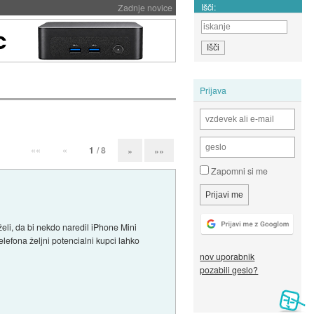
Išči:
Zadnje novice
Prijava
««
«
1
/ 8
»
»»
Zapomni si me
 želi, da bi nekdo naredil iPhone Mini
telefona željni potencialni kupci lahko
nov uporabnik
pozabili geslo?