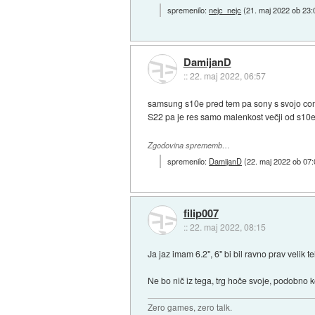
spremenilo:
nejc_nejc
(
21. maj 2022 ob 23:
DamijanD
::
22. maj 2022, 06:57
samsung s10e pred tem pa sony s svojo comp
S22 pa je res samo malenkost večji od s10
Zgodovina sprememb…
spremenilo:
DamijanD
(
22. maj 2022 ob 07:
filip007
::
22. maj 2022, 08:15
Ja jaz imam 6.2", 6" bi bil ravno prav velik te
Ne bo nič iz tega, trg hoče svoje, podobno k
Zero games, zero talk.