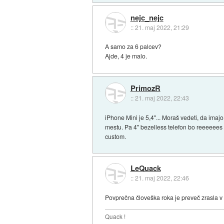
nejc_nejc
::
21. maj 2022, 21:29
A samo za 6 palcev?
Ajde, 4 je malo.
PrimozR
::
21. maj 2022, 22:43
iPhone Mini je 5,4"... Moraš vedeti, da imajo 
mestu. Pa 4" bezelless telefon bo reeeeees 
custom.
LeQuack
::
21. maj 2022, 22:46
Povprečna človeška roka je preveč zrasla v z
Quack !