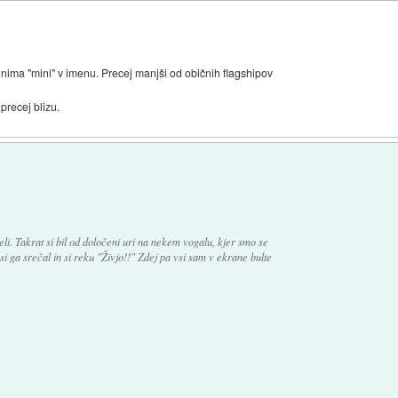
nima "mini" v imenu. Precej manjši od običnih flagshipov
precej blizu.
eli. Takrat si bil od določeni uri na nekem vogalu, kjer smo se
n si ga srečal in si reku "Živjo!!" Zdej pa vsi sam v ekrane bulte