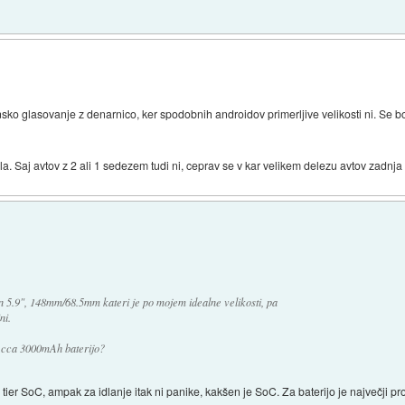
nsko glasovanje z denarnico, ker spodobnih androidov primerljive velikosti ni. Se bo
la. Saj avtov z 2 ali 1 sedezem tudi ni, ceprav se v kar velikem delezu avtov zadnja
n 5.9", 148mm/68.5mm kateri je po mojem idealne velikosti, pa
ni.
le cca 3000mAh baterijo?
tier SoC, ampak za idlanje itak ni panike, kakšen je SoC. Za baterijo je največji p