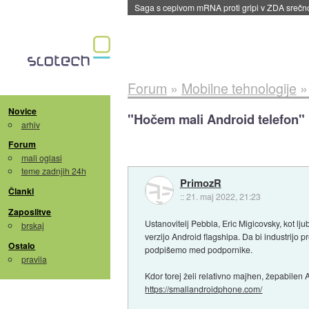
Saga s cepivom mRNA proti gripi v ZDA sreč
Forum
»
Mobilne tehnologije
Novice
"Hočem mali Android telefon"
arhiv
Forum
mali oglasi
teme zadnjih 24h
PrimozR
Članki
::
21. maj 2022, 21:23
Zaposlitve
Ustanovitelj Pebbla, Eric Migicovsky, kot lju
brskaj
verzijo Android flagshipa. Da bi industrijo pr
Ostalo
podpišemo med podpornike.
pravila
Kdor torej želi relativno majhen, žepabilen A
https://smallandroidphone.com/