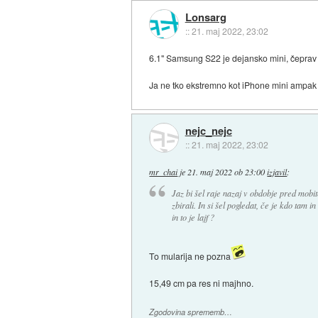
Lonsarg
::
21. maj 2022, 23:02
6.1" Samsung S22 je dejansko mini, čeprav 
Ja ne tko ekstremno kot iPhone mini ampak 
nejc_nejc
::
21. maj 2022, 23:02
mr_chai
je
21. maj 2022 ob 23:00
izjavil
:
Jaz bi šel raje nazaj v obdobje pred mobit
zbirali. In si šel pogledat, če je kdo tam i
in to je lajf ?
To mularija ne pozna
15,49 cm pa res ni majhno.
Zgodovina sprememb…