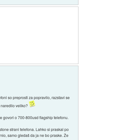
oni so preprosti za popravilo, razstavi se
o naredilo veliko?
 se govori o 700-800usd flagship telefonu.
one strani telefona. Lahko si praskal po
os mio, samo gledaš da ja ne bo praske. Že