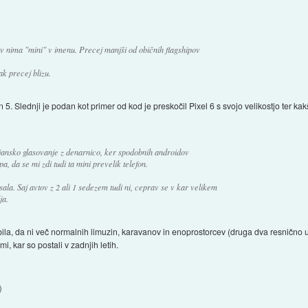
v nima "mini" v imenu. Precej manjši od običnih flagshipov
k precej blizu.
 in 5. Slednji je podan kot primer od kod je preskočil Pixel 6 s svojo velikostjo ter kak
ejansko glasovanje z denarnico, ker spodobnih androidov
pa, da se mi zdi tudi ta mini prevelik telefon.
sala. Saj avtov z 2 ali 1 sedezem tudi ni, ceprav se v kar velikem
ja.
bila, da ni več normalnih limuzin, karavanov in enoprostorcev (druga dva resnično 
i, kar so postali v zadnjih letih.
)