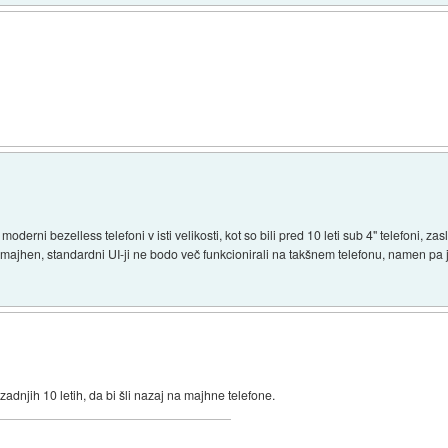
moderni bezelless telefoni v isti velikosti, kot so bili pred 10 leti sub 4" telefoni, z
majhen, standardni UI-ji ne bodo več funkcionirali na takšnem telefonu, namen pa 
adnjih 10 letih, da bi šli nazaj na majhne telefone.