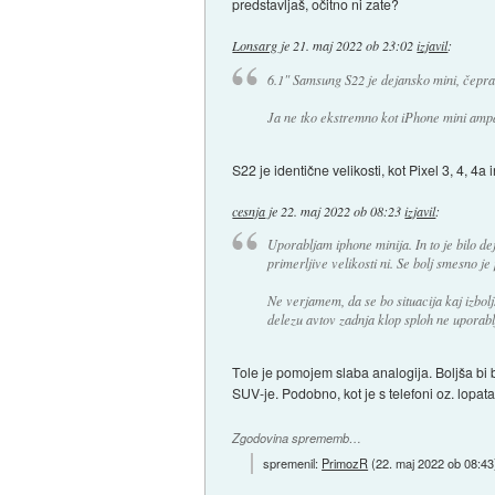
predstavljaš, očitno ni zate?
Lonsarg
je
21. maj 2022 ob 23:02
izjavil
:
6.1" Samsung S22 je dejansko mini, čepra
Ja ne tko ekstremno kot iPhone mini ampa
S22 je identične velikosti, kot Pixel 3, 4, 4a
cesnja
je
22. maj 2022 ob 08:23
izjavil
:
Uporabljam iphone minija. In to je bilo d
primerljive velikosti ni. Se bolj smesno je 
Ne verjamem, da se bo situacija kaj izbolj
delezu avtov zadnja klop sploh ne uporabl
Tole je pomojem slaba analogija. Boljša bi 
SUV-je. Podobno, kot je s telefoni oz. lopatam
Zgodovina sprememb…
spremenil:
PrimozR
(
22. maj 2022 ob 08:43