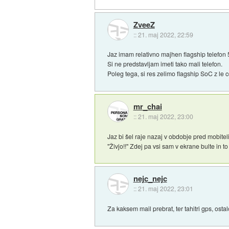
ZveeZ
::
21. maj 2022, 22:59
Jaz imam relativno majhen flagship telefon 
Si ne predstavljam imeti tako mali telefon.
Poleg tega, si res zelimo flagship SoC z le
mr_chai
::
21. maj 2022, 23:00
Jaz bi šel raje nazaj v obdobje pred mobiteli.
"Živjo!!" Zdej pa vsi sam v ekrane bulte in to 
nejc_nejc
::
21. maj 2022, 23:01
Za kaksem mail prebrat, ter tahitri gps, ostal