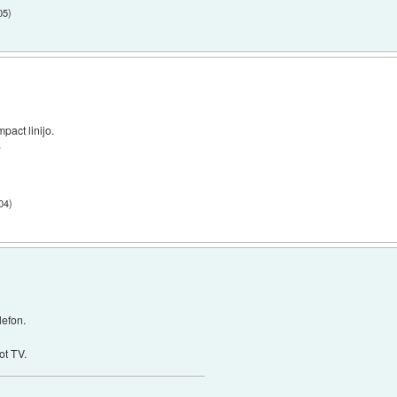
05
)
act linijo.
e
04
)
lefon.
ot TV.