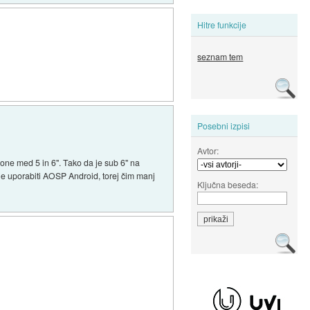
Hitre funkcije
seznam tem
Posebni izpisi
Avtor:
aslone med 5 in 6". Tako da je sub 6" na
je uporabiti AOSP Android, torej čim manj
Ključna beseda: