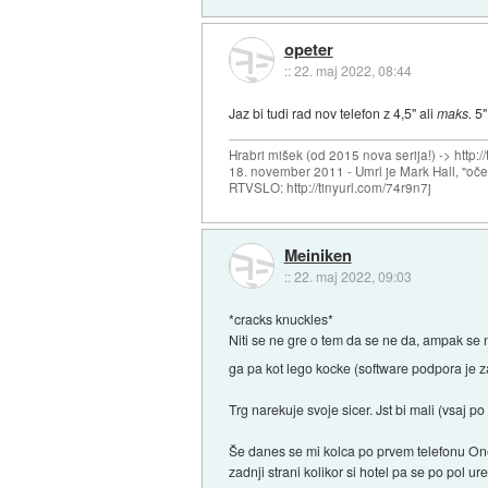
opeter
::
22. maj 2022, 08:44
Jaz bi tudi rad nov telefon z 4,5" ali
maks.
5"
Hrabri mišek (od 2015 nova serija!) -> http:/
18. november 2011 - Umrl je Mark Hall, "oč
RTVSLO: http://tinyurl.com/74r9n7j
Meiniken
::
22. maj 2022, 09:03
*cracks knuckles*
Niti se ne gre o tem da se ne da, ampak se 
ga pa kot lego kocke (software podpora je za 
Trg narekuje svoje sicer. Jst bi mali (vsaj 
Še danes se mi kolca po prvem telefonu OneP
zadnji strani kolikor si hotel pa se po pol 