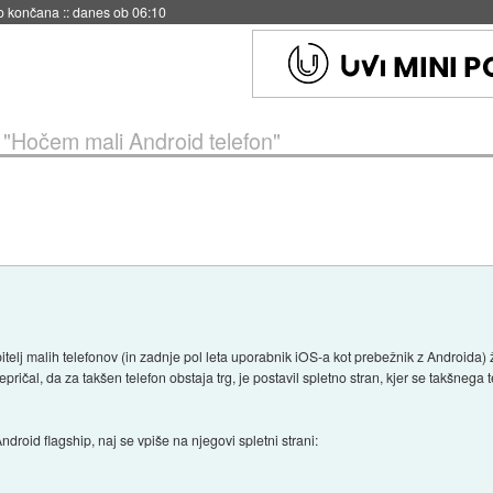
no končana
::
danes ob 06:10
»
"Hočem mali Android telefon"
bitelj malih telefonov (in zadnje pol leta uporabnik iOS-a kot prebežnik z Androida)
epričal, da za takšen telefon obstaja trg, je postavil spletno stran, kjer se takšnega 
ndroid flagship, naj se vpiše na njegovi spletni strani: