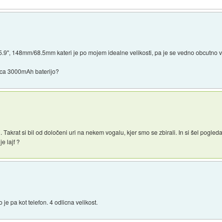
5.9", 148mm/68.5mm kateri je po mojem idealne velikosti, pa je se vedno obcutno v
 cca 3000mAh baterijo?
 Takrat si bil od določeni uri na nekem vogalu, kjer smo se zbirali. In si šel pogledat
je lajf ?
o je pa kot telefon. 4 odlicna velikost.