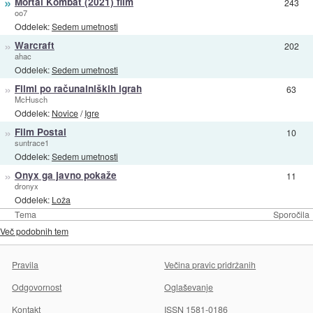
»
Mortal Kombat (2021) film
243
oo7
Oddelek:
Sedem umetnosti
»
Warcraft
202
ahac
Oddelek:
Sedem umetnosti
»
Filmi po računalniških igrah
63
McHusch
Oddelek:
Novice
/
Igre
»
Film Postal
10
suntrace1
Oddelek:
Sedem umetnosti
»
Onyx ga javno pokaže
11
dronyx
Oddelek:
Loža
Tema
Sporočila
Več podobnih tem
Pravila
Večina pravic pridržanih
Odgovornost
Oglaševanje
Kontakt
ISSN 1581-0186