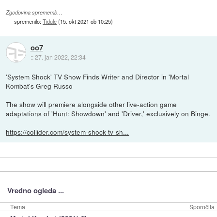
Zgodovina sprememb…
spremenilo:
Tidule
(
15. okt 2021 ob 10:25
)
oo7
::
27. jan 2022, 22:34
'System Shock' TV Show Finds Writer and Director in 'Mortal
Kombat's Greg Russo
The show will premiere alongside other live-action game
adaptations of 'Hunt: Showdown' and 'Driver,' exclusively on Binge.
https://collider.com/system-shock-tv-sh...
Vredno ogleda ...
Tema
Sporočila