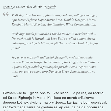
opeter
je
14. okt 2021 ob 20:10
izjavil
:
V 90-ih je bilo kar nekaj filmov narejenih na podlagi videoiger,
npr. Street Fighter, Super Mario Bros., Double Dragon, Mortal
Kombat, Mortal Kombat: Annihilation, Wing Commander itn.
Naslednje runda je štartala s Tomba Raider in Resident Evil ...
No, v tej rundi je štartal tudi Uwe Boll s svojimi adaptacijami
videoiger, prvi film je bil, se mi zdi House of the Dead. Ja, ta film
je slab.
Je pa vmes napravih tudi nekaj gledljivih, med katere spada
recimo
V imenu kralja
(In the name of the king) z Jason Statham
v glavni vlogi. Solidna fantazijska pustolovščina, čeprav nima
dosti povezave s samo igro Dungeon Siege. Ampak mene to ne
moti.
Poznam vse to... gledal vse to... vse slabo... je pa res, da recimo
od Street Fighterja in Mortal Kombata ne moreš pričakovat
drugega kot nek akcioner na prvi žogo... kar jaz ne bom ocenjeval,
ker tovrstnega žanra ne gledam že lep čas, pa ne da hočem zdej