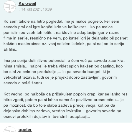
Kurzweil
::
14. okt 2021, 16:39
Ko sem takole na hitro pogledal, me je malce pogrelo, ker sem
seveda prvi del igre končal kdo ve kolikokrat... ko pa malce
pomislim po vseh teh letih... na številne adaptacije iger v razne
filme in serije, resnično ne vem, po kateri igri je dejansko bil posnet
kakšen masterpiece oz. vsaj soliden izdelek, pa si naj bo to serija
ali film...
Ima pa serija definitivno potencial, o čem več pa seveda zaenkrat
nima smisla... najprej je treba videt sploh kakšen bo casting, kdo
bo stal za celotno produkcijo,... in pa seveda budget, ki je
velikokrat težava, tudi če je projekt dobro zastavljen, govorim
seveda o sci-fi žanru...
Kot vedno, bo najbolje da pričakujem popoln crap, kar se lahko res
hitro zgodi, potem pa si lahko samo še pozitivno presenečen... je
pa možnost, da bo tole slaba zadeva precej večja, kot pa da
dejansko dobimo zadevo, vredno izvirnika... govorim seveda na
osnovi preteklih dejstev in tovrstnih adaptacij...
opeter