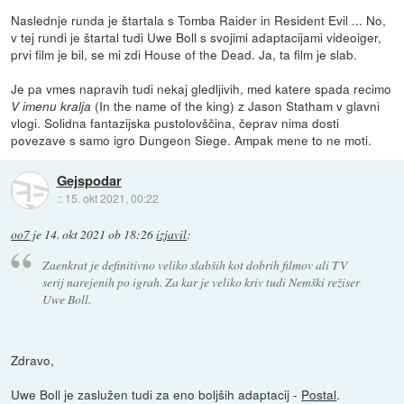
Naslednje runda je štartala s Tomba Raider in Resident Evil ... No,
v tej rundi je štartal tudi Uwe Boll s svojimi adaptacijami videoiger,
prvi film je bil, se mi zdi House of the Dead. Ja, ta film je slab.
Je pa vmes napravih tudi nekaj gledljivih, med katere spada recimo
(In the name of the king) z Jason Statham v glavni
V imenu kralja
vlogi. Solidna fantazijska pustolovščina, čeprav nima dosti
povezave s samo igro Dungeon Siege. Ampak mene to ne moti.
Gejspodar
::
15. okt 2021, 00:22
oo7
je
14. okt 2021 ob 18:26
izjavil
:
Zaenkrat je definitivno veliko slabših kot dobrih filmov ali TV
serij narejenih po igrah. Za kar je veliko kriv tudi Nemški režiser
Uwe Boll.
Zdravo,
Uwe Boll je zaslužen tudi za eno boljših adaptacij -
Postal
.