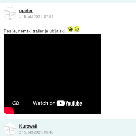
opeter
::
15. okt 2021, 07:54
Res je, nemški trailer je ubijalski.
Kurzweil
::
15. okt 2021, 09:46