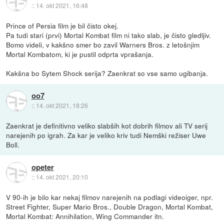
::
14. okt 2021, 16:48
Prince of Persia film je bil čisto okej.
Pa tudi stari (prvi) Mortal Kombat film ni tako slab, je čisto gledljiv.
Bomo videli, v kakšno smer bo zavil Warners Bros. z letošnjim
Mortal Kombatom, ki je pustil odprta vprašanja.
Kakšna bo Sytem Shock serija? Zaenkrat so vse samo ugibanja.
oo7
::
14. okt 2021, 18:26
Zaenkrat je definitivno veliko slabših kot dobrih filmov ali TV serij
narejenih po igrah. Za kar je veliko kriv tudi Nemški režiser Uwe
Boll.
opeter
::
14. okt 2021, 20:10
V 90-ih je bilo kar nekaj filmov narejenih na podlagi videoiger, npr.
Street Fighter, Super Mario Bros., Double Dragon, Mortal Kombat,
Mortal Kombat: Annihilation, Wing Commander itn.