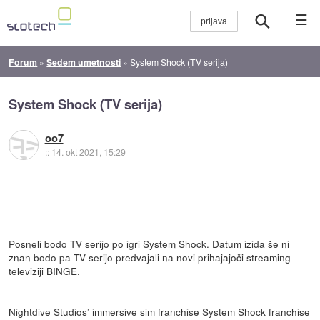
☰
Forum
»
Sedem umetnosti
»
System Shock (TV serija)
System Shock (TV serija)
oo7
::
14. okt 2021, 15:29
Posneli bodo TV serijo po igri System Shock. Datum izida še ni
znan bodo pa TV serijo predvajali na novi prihajajoči streaming
televiziji BINGE.
Nightdive Studios’ immersive sim franchise System Shock franchise