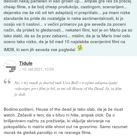
delovat nekaj pameten in kao grown up... ampak gre res za precej
cheap filme, s še bolj cheap produkcijo, castingom, scenarijem...
dejansko me še nič od teh adaptacij ni prepričalo... pa imam nizke
standarde ko pride do nostalgije in neke sentimentalnosti, ki jo
nosijo vsi ti naslovi... v večini primerov pa gre seveda za poceni
način, da prideš to gledanosti... nekateri filmi, kot je on Mario pa so
tako slabi, da so že prav zabavni... mislim, da je ta Mario imel celo
oceno tako nizko, da je bil med 10 najslabše ocenjenimi filmi na
IMDB, ki sem jih seveda vse pogledal
Tidule
::
15. okt 2021, 10:24
No, v tej rundi je štartal tudi Uwe Boll s svojimi adaptacijami
videoiger, prvi film je bil, se mi zdi House of the Dead. Ja, ta film
je slab.
Bodimo pošteni, House of the dead je tako slab, da je že must
watch. Začevši s tem, da v bitvu ni hiše, ampak otok. Da o
brilijantnem načrtu za preživetje, ki vključje skrivanje na
pokopališču in matrix stile shoot out ne govorimo. Samo razumet
moraš da gledaš parodijo in ne resnega filma.