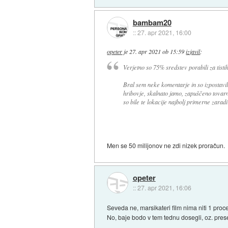
bambam20
::
27. apr 2021, 16:00
opeter
je
27. apr 2021 ob 15:59
izjavil
:
Verjetno so 75% sredstev porabili za tistih
Bral sem neke komentarje in so izpostavil
hribovje, skalnato jamo, zapuščeno tovarno
so bile te lokacije najbolj primerne zarad
Men se 50 milijonov ne zdi nizek proračun.
opeter
::
27. apr 2021, 16:06
Seveda ne, marsikateri film nima niti 1 proc
No, baje bodo v tem tednu dosegli, oz. preseg