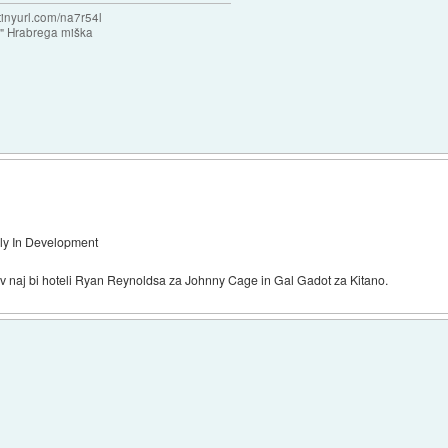
/tinyurl.com/na7r54l
e" Hrabrega miška
ly In Development
nov naj bi hoteli Ryan Reynoldsa za Johnny Cage in Gal Gadot za Kitano.