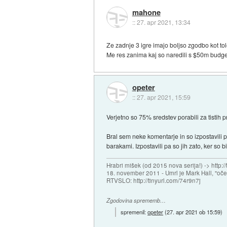
mahone
::
27. apr 2021, 13:34
Ze zadnje 3 igre imajo boljso zgodbo kot to
Me res zanima kaj so naredili s $50m budge
opeter
::
27. apr 2021, 15:59
Verjetno so 75% sredstev porabili za tistih pr
Bral sem neke komentarje in so izpostavili 
barakami. Izpostavili pa so jih zato, ker so 
Hrabri mišek (od 2015 nova serija!) -> http:/
18. november 2011 - Umrl je Mark Hall, "oč
RTVSLO: http://tinyurl.com/74r9n7j
Zgodovina sprememb…
spremenil:
opeter
(
27. apr 2021 ob 15:59
)