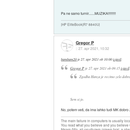
Pa ne samo turnir.......MUZIKA!!!!!!!!!
|HP EliteBook|R7 8840U|
Gregor P
::
27. apr 2021, 10:32
bambam20
je
27. apr 2021 ob 10:00
izjavil
:
Gregor P
je
27. apr 2021 ob 09:15
izjavil
Zgodba Hanza je recimo zelo dobra 
Sem si jo.
No, potem veš, da ima lahko tudi MK dobro z
The main failure in computers is usually lo
You read what you believe and you believe w
Nisam čit'o, ali osudjujem (nisem bral, a ob