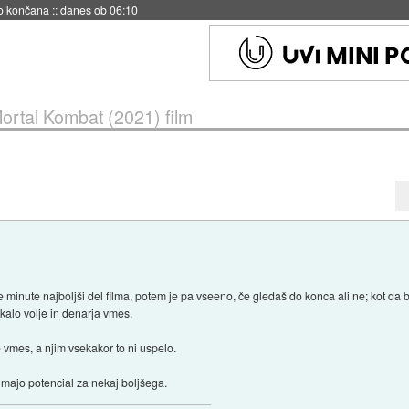
s ob 06:09
ortal Kombat (2021) film
rve minute najboljši del filma, potem je pa vseeno, če gledaš do konca ali ne; kot da
jkalo volje in denarja vmes.
e vmes, a njim vsekakor to ni uspelo.
 imajo potencial za nekaj boljšega.