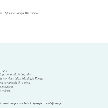
. Oglej si ta zadnjo MK risanko.
skupaj.
zerom ostalo je bolj tako.
 glavno vlogo lahko izbrali Liu Kanga.
 še najboljši liki v filmu.
m in Kanom :)
in Milena.
 turnir ampak kot kaže to šparajo za nadaljevanje.