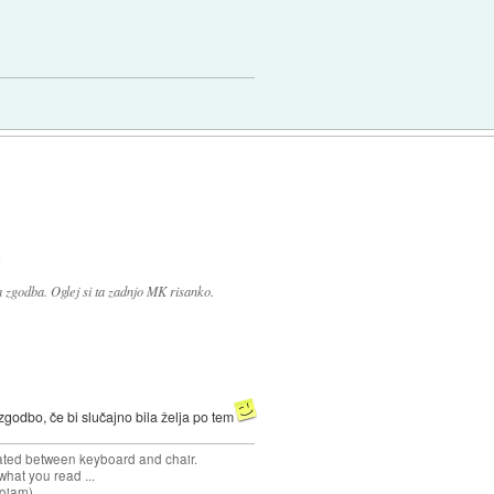
:
zgodba. Oglej si ta zadnjo MK risanko.
godbo, če bi slučajno bila želja po tem
cated between keyboard and chair.
hat you read ...
sojam).