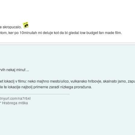
le skropucalo.
tom, ker po 10minutah mi deluje kot da bi gledal low budget fan made film.
vih nekaj minut ...
pet lokacij v filmu: neko majhno mesto/ulico, vulkansko hribovje, skalnato jamo, z
bile te lokacije najbolj primerne zaradi nizkega proračuna.
/tinyurl.com/na7r54l
e" Hrabrega miška