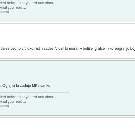
cated between keyboard and chair.
hat you read ...
sojam).
 če se vedno vrti okoli istih zadev. Vložit bi morali v boljše igralce in koreografijo 
 Oglej si ta zadnjo MK risanko.
cated between keyboard and chair.
hat you read ...
sojam).