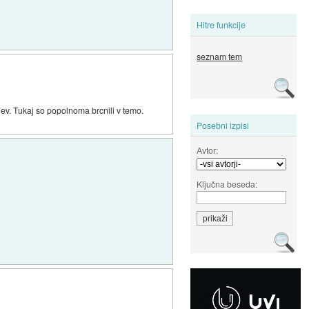
Hitre funkcije
seznam tem
bojev. Tukaj so popolnoma brcnili v temo.
Posebni izpisi
Avtor:
Ključna beseda: