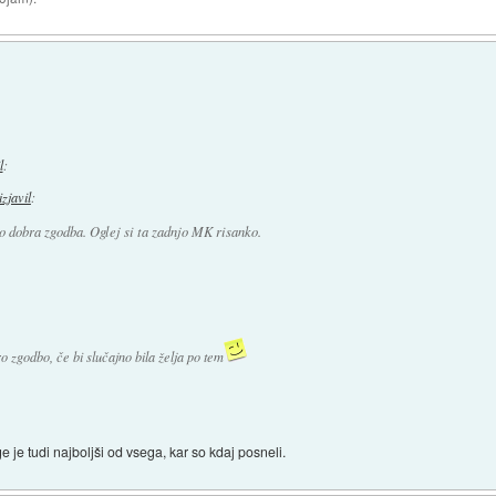
l
:
izjavil
:
 dobra zgodba. Oglej si ta zadnjo MK risanko.
 zgodbo, če bi slučajno bila želja po tem
e tudi najboljši od vsega, kar so kdaj posneli.