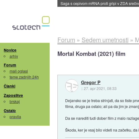
BMW v vozilih začel predvajati reklame
::
dane
Forum
»
Sedem umetnosti
»
M
Novice
Mortal Kombat (2021) film
arhiv
Forum
mali oglasi
teme zadnjih 24h
Gregor P
Članki
::
27. apr 2021, 08:33
Zaposlitve
Dejansko se je treba strinjati, da so tiste p
brskaj
filma, druga pa ostalo; ali pa da jim je zman
Ostalo
pravila
Da se narediti tudi dober film z malo razlag
Škoda, ker je vsaj bilo videti na začetku, da