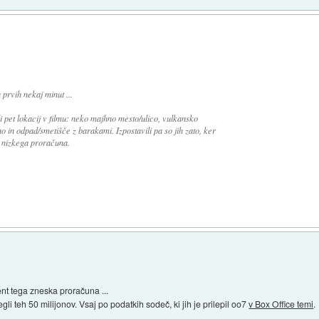
 prvih nekaj minut ...
i pet lokacij v filmu: neko majhno mesto/ulico, vulkansko
 in odpad/smetišče z barakami. Izpostavili pa so jih zato, ker
i nizkega proračuna.
ent tega zneska proračuna ...
li teh 50 milijonov. Vsaj po podatkih sodeč, ki jih je prilepil oo7
v Box Office temi
.