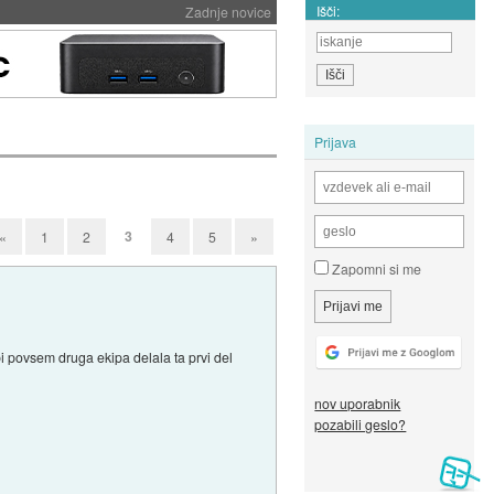
Išči:
Zadnje novice
Prijava
3
«
1
2
4
5
»
Zapomni si me
 bi povsem druga ekipa delala ta prvi del
nov uporabnik
pozabili geslo?