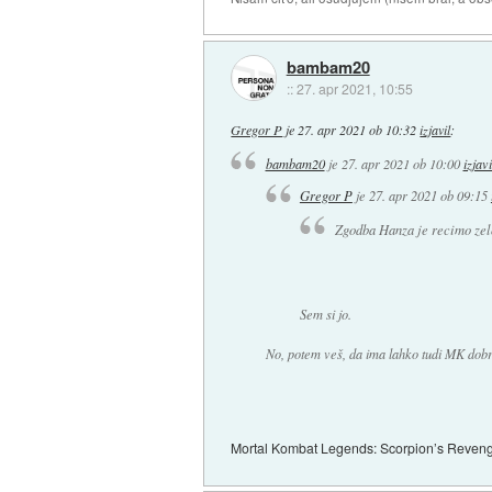
bambam20
::
27. apr 2021, 10:55
Gregor P
je
27. apr 2021 ob 10:32
izjavil
:
bambam20
je
27. apr 2021 ob 10:00
izjavi
Gregor P
je
27. apr 2021 ob 09:15
Zgodba Hanza je recimo zelo
Sem si jo.
No, potem veš, da ima lahko tudi MK dobro
Mortal Kombat Legends: Scorpion’s Revenge j