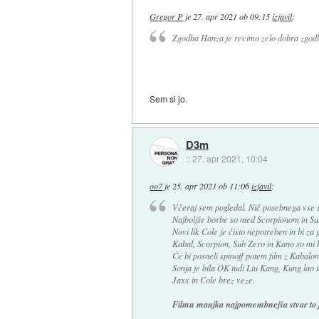
Gregor P
je
27. apr 2021 ob 09:15
izjavil
:
Zgodba Hanza je recimo zelo dobra zgodba
Sem si jo.
D3m
::
27. apr 2021, 10:04
oo7
je
25. apr 2021 ob 11:06
izjavil
:
Včeraj sem pogledal. Nič posebnega vse 
Najboljše borbe so med Scorpionom in Sub 
Novi lik Cole je čisto nepotreben in bi za
Kabal, Scorpion, Sub Zero in Kano so mi bili
Če bi posneli spinoff potem film z Kabalo
Sonja je bila OK tudi Liu Kang, Kung lao 
Jaxx in Cole brez veze.
Filmu manjka najpomembnejša stvar to je