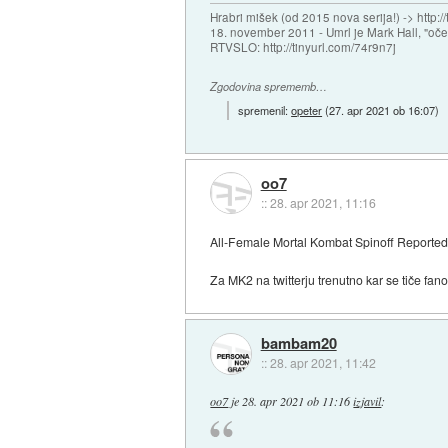
Hrabri mišek (od 2015 nova serija!) -> http:/
18. november 2011 - Umrl je Mark Hall, "oč
RTVSLO: http://tinyurl.com/74r9n7j
Zgodovina sprememb…
spremenil:
opeter
(
27. apr 2021 ob 16:07
)
oo7
::
28. apr 2021, 11:16
All-Female Mortal Kombat Spinoff Reported
Za MK2 na twitterju trenutno kar se tiče fa
bambam20
::
28. apr 2021, 11:42
oo7
je
28. apr 2021 ob 11:16
izjavil
: