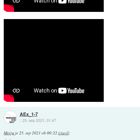
AEx_1-7
::
25. sep 2021, 01:47
Meizu
je
25. sep 2021 ob 00:22
izjavil
: