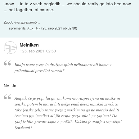
know ... in to v vseh pogledih ... we should really go into bed now
... not together, of course.
Zgodovina sprememb…
spremenila:
AEx_1-7
(
25. sep 2021 ob 02:30
)
Meiniken
::
25. sep 2021, 02:50
Imajo resne zveze in družina sploh prihodnost ali bomo v
prihodnosti povečini samski?
Ne. Ja.
Ampak, če je populacija enakomerno razporejena na moške in
ženske, potem bi moral biti nekje enak delež samskih žensk. Si
take ženske želijo resne zveze z moškim pa ga ne morejo dobiti
(recimo jim incelke) ali jih resna zveza sploh ne zanima? Do
zdaj je bilo govora samo o moških. Kakšno je stanje s samskimi
ženskami?