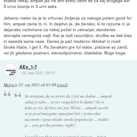
svašta nekaj, ampak jaz na tem svetu žibim še za kaj drugega kot
5 urno lizanje in 3 urni seks.
Jebemu mater če je to vrhunec življenja za nekoga potem good for
him, ampak zame to ni. In dejstvo je, da žensko, ki to razume in je
dejansko motivirana za nekaj počet in ustvarjat, dandanes
skorajda nemogoče najti. Kar je tudi razumljivo, družba se itak kisa
in seseda sama vase. Danes je pač moderno tiktokat in nosit
široke hlače, I get it. Pa ženskam gre ful slabo, plačane so zanič,
vsi jih gledamo postrani, stereotipiziramo, blablabla. Boge boge.
AEx_1-7
::
25. sep 2021, 09:10
Meizu
je
25. sep 2021 ob 03:08
izjavil
:
Se strinjam, da so stvari sle z leti na slabse ... ampak
zakaj je tako ... so res vsega krive le dame? In se
kako je res, da brez nic pac NI nic ... ampak zacelo
se je pred mnogimi, mnogimi leti z 'princeska'
nacinom vzgoje mlade zenske populacije ... sledilo
je ... you get the picture, right?
I would say that sex is overrated anyway ... but it