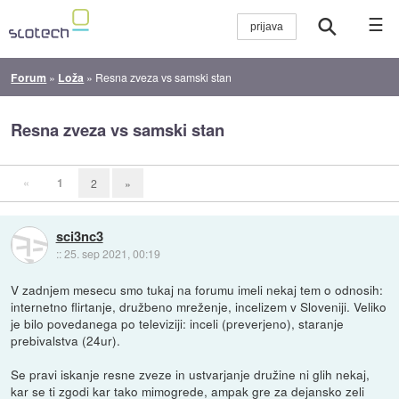
☰
Forum
»
Loža
»
Resna zveza vs samski stan
Resna zveza vs samski stan
«
1
2
»
sci3nc3
::
25. sep 2021, 00:19
V zadnjem mesecu smo tukaj na forumu imeli nekaj tem o odnosih:
internetno flirtanje, družbeno mreženje, incelizem v Sloveniji. Veliko
je bilo povedanega po televiziji: inceli (preverjeno), staranje
prebivalstva (24ur).
Se pravi iskanje resne zveze in ustvarjanje družine ni glih nekaj,
kar se ti zgodi kar tako mimogrede, ampak gre za dejansko zeli