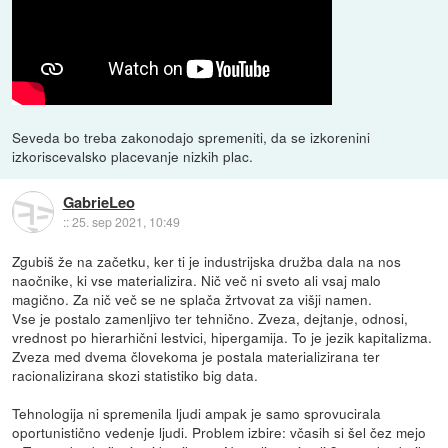
Seveda bo treba zakonodajo spremeniti, da se izkorenini
izkoriscevalsko placevanje nizkih plac.
GabrieLeo
::
25. sep 2021, 10:49
Zgubiš že na začetku, ker ti je industrijska družba dala na nos
naočnike, ki vse materializira. Nič več ni sveto ali vsaj malo
magično. Za nič več se ne splača žrtvovat za višji namen.
Vse je postalo zamenljivo ter tehnično. Zveza, dejtanje, odnosi,
vrednost po hierarhični lestvici, hipergamija. To je jezik kapitalizma.
Zveza med dvema človekoma je postala materializirana ter
racionalizirana skozi statistiko big data.
Tehnologija ni spremenila ljudi ampak je samo sprovucirala
oportunistično vedenje ljudi. Problem izbire: včasih si šel čez mejo