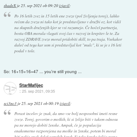
shadeX
je
25. sep 2021 ob 09:20
izjavil
:
Po 16 letih zvez in 15 letih ene zveze (pol življenja torej), lahko
rečem da zveza ni tako kot je predstavljeno v družbi oz. kot vidiš
na skupnih druženjih kjer se vsi razumejo. Če hočeš partnerja,
bosta OBA morala vlagati svoj čas v razvoj in krepitev le te. Za
razvoj ZDRAVE zveze moraš pridobiti skill, to pa traja. Vsekakor
daleč od tega kar sem si predstavljal kot "mulc", ki se je s 16 leti
podal v tole.
So: 16+15+16=47 ... you're still young ...
StarMafijec
::
25. sep 2021, 09:35
sci3nc3
je
25. sep 2021 ob 00:19
izjavil
:
Porast incelov je znak, da smo vse bolj nesposobni imeti resne
zveze. Torej, govorim o moških, ki si želijo biti v takem odnosu
pa ne morejo dobiti ženske. Ampak, če je populacija
enakomerno razporejena na moške in ženske, potem bi moral
biti nekje enak delež samskih žensk. Si take ženske želijo resne