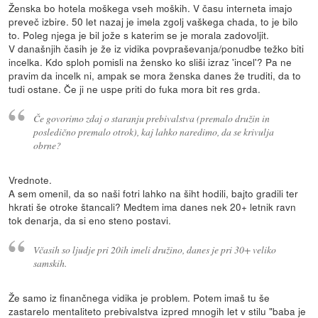
Ženska bo hotela moškega vseh moških. V času interneta imajo
preveč izbire. 50 let nazaj je imela zgolj vaškega chada, to je bilo
to. Poleg njega je bil jože s katerim se je morala zadovoljit.
V današnjih časih je že iz vidika povpraševanja/ponudbe težko biti
incelka. Kdo sploh pomisli na žensko ko sliši izraz 'incel'? Pa ne
pravim da incelk ni, ampak se mora ženska danes že truditi, da to
tudi ostane. Če ji ne uspe priti do fuka mora bit res grda.
Če govorimo zdaj o staranju prebivalstva (premalo družin in
posledično premalo otrok), kaj lahko naredimo, da se krivulja
obrne?
Vrednote.
A sem omenil, da so naši fotri lahko na šiht hodili, bajto gradili ter
hkrati še otroke štancali? Medtem ima danes nek 20+ letnik ravn
tok denarja, da si eno steno postavi.
Včasih so ljudje pri 20ih imeli družino, danes je pri 30+ veliko
samskih.
Že samo iz finančnega vidika je problem. Potem imaš tu še
zastarelo mentaliteto prebivalstva izpred mnogih let v stilu "baba je