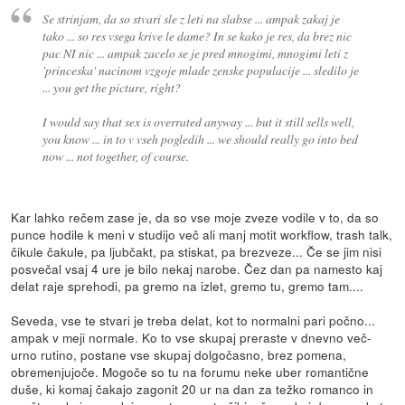
Se strinjam, da so stvari sle z leti na slabse ... ampak zakaj je
tako ... so res vsega krive le dame? In se kako je res, da brez nic
pac NI nic ... ampak zacelo se je pred mnogimi, mnogimi leti z
'princeska' nacinom vzgoje mlade zenske populacije ... sledilo je
... you get the picture, right?
I would say that sex is overrated anyway ... but it still sells well,
you know ... in to v vseh pogledih ... we should really go into bed
now ... not together, of course.
Kar lahko rečem zase je, da so vse moje zveze vodile v to, da so
punce hodile k meni v studijo več ali manj motit workflow, trash talk,
čikule čakule, pa ljubčakt, pa stiskat, pa brezveze... Če se jim nisi
posvečal vsaj 4 ure je bilo nekaj narobe. Čez dan pa namesto kaj
delat raje sprehodi, pa gremo na izlet, gremo tu, gremo tam....
Seveda, vse te stvari je treba delat, kot to normalni pari počno...
ampak v meji normale. Ko to vse skupaj preraste v dnevno več-
urno rutino, postane vse skupaj dolgočasno, brez pomena,
obremenjujoče. Mogoče so tu na forumu neke uber romantične
duše, ki komaj čakajo zagonit 20 ur na dan za težko romanco in