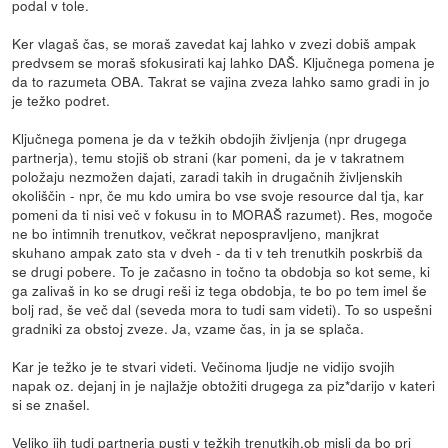
podal v tole.
Ker vlagaš čas, se moraš zavedat kaj lahko v zvezi dobiš ampak
predvsem se moraš sfokusirati kaj lahko DAŠ. Ključnega pomena je
da to razumeta OBA. Takrat se vajina zveza lahko samo gradi in jo
je težko podret.
Ključnega pomena je da v težkih obdojih življenja (npr drugega
partnerja), temu stojiš ob strani (kar pomeni, da je v takratnem
položaju nezmožen dajati, zaradi takih in drugačnih življenskih
okoliščin - npr, če mu kdo umira bo vse svoje resource dal tja, kar
pomeni da ti nisi več v fokusu in to MORAŠ razumet). Res, mogoče
ne bo intimnih trenutkov, večkrat nepospravljeno, manjkrat
skuhano ampak zato sta v dveh - da ti v teh trenutkih poskrbiš da
se drugi pobere. To je začasno in točno ta obdobja so kot seme, ki
ga zalivaš in ko se drugi reši iz tega obdobja, te bo po tem imel še
bolj rad, še več dal (seveda mora to tudi sam videti). To so uspešni
gradniki za obstoj zveze. Ja, vzame čas, in ja se splača.
Kar je težko je te stvari videti. Večinoma ljudje ne vidijo svojih
napak oz. dejanj in je najlažje obtožiti drugega za piz*darijo v kateri
si se znašel.
Veliko jih tudi partnerja pusti v težkih trenutkih,ob misli da bo pri