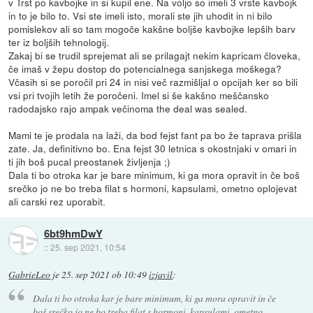
v Trst po kavbojke in si kupil ene. Na voljo so imeli 3 vrste kavbojk
in to je bilo to. Vsi ste imeli isto, morali ste jih uhodit in ni bilo
pomislekov ali so tam mogoče kakšne boljše kavbojke lepših barv
ter iz boljših tehnologij.
Zakaj bi se trudil sprejemat ali se prilagajt nekim kapricam človeka,
če imaš v žepu dostop do potencialnega sanjskega moškega?
Včasih si se poročil pri 24 in nisi več razmišljal o opcijah ker so bili
vsi pri tvojih letih že poročeni. Imel si še kakšno meščansko
radodajsko rajo ampak večinoma the deal was sealed.
Mami te je prodala na laži, da bod fejst fant pa bo že taprava prišla
zate. Ja, definitivno bo. Ena fejst 30 letnica s okostnjaki v omari in
ti jih boš pucal preostanek življenja ;)
Dala ti bo otroka kar je bare minimum, ki ga mora opravit in če boš
srečko jo ne bo treba filat s hormoni, kapsulami, ometno oplojevat
ali carski rez uporabit.
6bt9hmDwY
::
25. sep 2021, 10:54
GabrieLeo
je
25. sep 2021 ob 10:49
izjavil
:
Dala ti bo otroka kar je bare minimum, ki ga mora opravit in če
boš srečko jo ne bo treba filat s hormoni, kapsulami, ometno