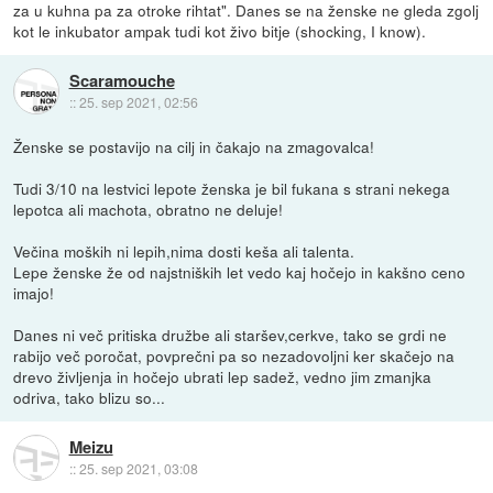
za u kuhna pa za otroke rihtat". Danes se na ženske ne gleda zgolj
kot le inkubator ampak tudi kot živo bitje (shocking, I know).
Scaramouche
::
25. sep 2021, 02:56
Ženske se postavijo na cilj in čakajo na zmagovalca!
Tudi 3/10 na lestvici lepote ženska je bil fukana s strani nekega
lepotca ali machota, obratno ne deluje!
Večina moških ni lepih,nima dosti keša ali talenta.
Lepe ženske že od najstniških let vedo kaj hočejo in kakšno ceno
imajo!
Danes ni več pritiska družbe ali staršev,cerkve, tako se grdi ne
rabijo več poročat, povprečni pa so nezadovoljni ker skačejo na
drevo življenja in hočejo ubrati lep sadež, vedno jim zmanjka
odriva, tako blizu so...
Meizu
::
25. sep 2021, 03:08