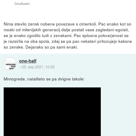
ženskami.
Nima stevilo zensk nobene povezave s cimerkoli. Pac enako kot so
moski od milenijskih generacij dalje postali vase zagledani egoisti,
se je enako zgodilo tudi z zenskami. Pac splosna pokvarjenost se
je razsirila na oba spola, zdaj se pa pac nekateri pritozujejo kaksne
so zenske. Dejansko so pa sami enaki.
one-half
::
25. sep 2021, 10:35
Mimogrede, nataliteto se pa dvigne takole: