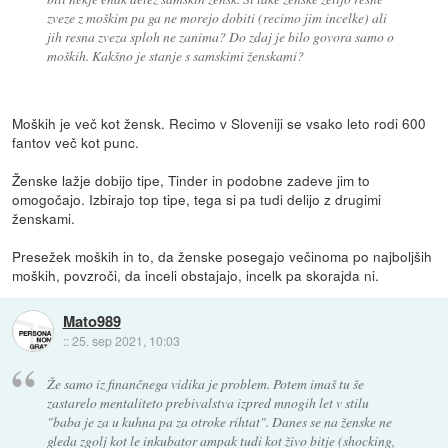
zveze z moškim pa ga ne morejo dobiti (recimo jim incelke) ali
jih resna zveza sploh ne zanima? Do zdaj je bilo govora samo o
moških. Kakšno je stanje s samskimi ženskami?
Moških je več kot žensk. Recimo v Sloveniji se vsako leto rodi 600
fantov več kot punc.
Ženske lažje dobijo tipe, Tinder in podobne zadeve jim to
omogočajo. Izbirajo top tipe, tega si pa tudi delijo z drugimi
ženskami.
Presežek moških in to, da ženske posegajo večinoma po najboljših
moških, povzroči, da inceli obstajajo, incelk pa skorajda ni.
Mato989
::
25. sep 2021, 10:03
Že samo iz finančnega vidika je problem. Potem imaš tu še
zastarelo mentaliteto prebivalstva izpred mnogih let v stilu
"baba je za u kuhna pa za otroke rihtat". Danes se na ženske ne
gleda zgolj kot le inkubator ampak tudi kot živo bitje (shocking,