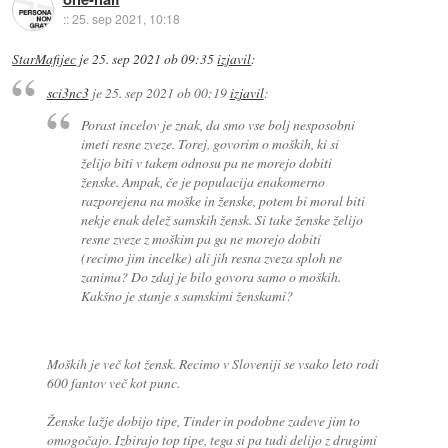
::
25. sep 2021, 10:18
StarMafijec
je
25. sep 2021 ob 09:35
izjavil
:
sci3nc3
je
25. sep 2021 ob 00:19
izjavil
:
Porast incelov je znak, da smo vse bolj nesposobni
imeti resne zveze. Torej, govorim o moških, ki si
želijo biti v takem odnosu pa ne morejo dobiti
ženske. Ampak, če je populacija enakomerno
razporejena na moške in ženske, potem bi moral biti
nekje enak delež samskih žensk. Si take ženske želijo
resne zveze z moškim pa ga ne morejo dobiti
(recimo jim incelke) ali jih resna zveza sploh ne
zanima? Do zdaj je bilo govora samo o moških.
Kakšno je stanje s samskimi ženskami?
Moških je več kot žensk. Recimo v Sloveniji se vsako leto rodi
600 fantov več kot punc.
Ženske lažje dobijo tipe, Tinder in podobne zadeve jim to
omogočajo. Izbirajo top tipe, tega si pa tudi delijo z drugimi