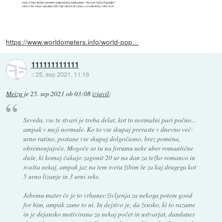
https://www.worldometers.info/world-pop...
111111111111
::
25. sep 2021, 11:16
Meizu
je
25. sep 2021 ob 03:08
izjavil
:
Seveda, vse te stvari je treba delat, kot to normalni pari počno...
ampak v meji normale. Ko to vse skupaj preraste v dnevno več-
urno rutino, postane vse skupaj dolgočasno, brez pomena,
obremenjujoče. Mogoče so tu na forumu neke uber romantične
duše, ki komaj čakajo zagonit 20 ur na dan za težko romanco in
svašta nekaj, ampak jaz na tem svetu žibim še za kaj drugega kot
5 urno lizanje in 3 urni seks.
Jebemu mater če je to vrhunec življenja za nekoga potem good
for him, ampak zame to ni. In dejstvo je, da žensko, ki to razume
in je dejansko motivirana za nekaj počet in ustvarjat, dandanes