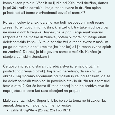
kompleksen projekt. Včasih so ljudje pri 20ih imeli družino, danes
je pri 30+ veliko samskih. Imajo resne zveze in družina sploh
prihodnost ali bomo v prihodnosti povečini samski?
Porast incelov je znak, da smo vse bolj nesposobni imeti resne
zveze. Torej, govorim o moških, ki si želijo biti v takem odnosu pa
ne morejo dobiti ženske. Ampak, če je populacija enakomerno
razporejena na moške in ženske, potem bi moral biti nekje enak
delež samskih žensk. Si take ženske želijo resne zveze z moškim
pa ga ne morejo dobiti (recimo jim incelke) ali jih resna zveza sploh
ne zanima? Do zdaj je bilo govora samo o moških. Kakšno je
stanje s samskimi ženskami?
Če govorimo zdaj o staranju prebivalstva (premalo družin in
posledično premalo otrok), kaj lahko naredimo, da se krivulja
obrne? Kaj moramo spremeniti pri moških in kaj pri ženskah, da se
bo delež samskih zmanjšal in povečalo število družin ter s tem tudi
število otrok? Ker če bomo šli tako naprej in se bo prebivalstvo še
naprej staralo, smo kot rasa obsojeni na propad.
Malo za v razmislek. Super bi bilo, če se ta tema ne bi zaklenila,
ampak dejansko najdemo primerno rešitev.
zaklenil:
BigWhale
(
25. sep 2021 ob 19:41
)