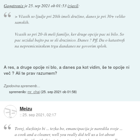
Gagatronix
je
25. sep 2021 ob 01:53
izjavil
:
> Včasih so ljudje pri 20ih imeli družino, danes je pri 30+ veliko
samskih.
Vcasih so pri 20-ih meli familjo, ker druge opcije pac ni bilo. So
pac sezidal bajto pa se sli druzinico. Danes ? Pff. Da o katastrofi
na nepremicninskem trgu dandanes ne govorim sploh.
A res, a druge opcije ni blo, a danes pa kot vidim, še te opcije ni
več ? Ali te prav razumem?
Zgodovina sprememb…
spremenilo:
mr_chai
(
25. sep 2021 ob 01:58
)
Meizu
::
25. sep 2021, 02:17
Torej, sluzkinjo bi ... tezka bo, emancipacija je naredila svoje ...
a cook and a cleaner, well you really did tell us a lot about