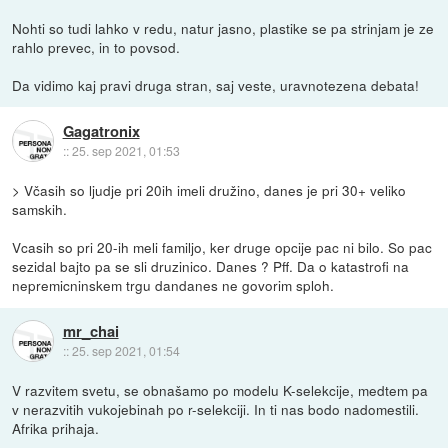
Nohti so tudi lahko v redu, natur jasno, plastike se pa strinjam je ze
rahlo prevec, in to povsod.
Da vidimo kaj pravi druga stran, saj veste, uravnotezena debata!
Gagatronix
::
25. sep 2021, 01:53
> Včasih so ljudje pri 20ih imeli družino, danes je pri 30+ veliko
samskih.
Vcasih so pri 20-ih meli familjo, ker druge opcije pac ni bilo. So pac
sezidal bajto pa se sli druzinico. Danes ? Pff. Da o katastrofi na
nepremicninskem trgu dandanes ne govorim sploh.
mr_chai
::
25. sep 2021, 01:54
V razvitem svetu, se obnašamo po modelu K-selekcije, medtem pa
v nerazvitih vukojebinah po r-selekciji. In ti nas bodo nadomestili.
Afrika prihaja.