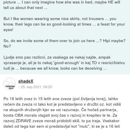
picture ... I can only imagine how she was in bed, maybe HE will
tell us about that next ...
But I like women wearing some nice skirts, not trousers ... you
know, their legs can be so good-looking at times ... a feast for your
eyes!
So, do we invite some of them over to join us here ...? Hipi maybe?
No?
Ljudje smo pac razlicni, za vsakega se nekaj najde, ampak
vprasanje je, ali je to nekaj 'good-enough' in kaj TO v resnici/bistvu
tudi je ... because we all know, looks can be deceiving ...
shadeX
::
25. sep 2021, 09:20
Po 16 letih zvez in 15 letih ene zveze (pol življenja torej), lahko
rečem da zveza ni tako kot je predstavljeno v družbi oz. kot vidiš
na skupnih druženjih kjer se vsi razumejo. Če hočeš partnerja,
bosta OBA morala vlagati svoj čas v razvoj in krepitev le te. Za
razvoj ZDRAVE zveze moraš pridobiti skill, to pa traja. Vsekakor
daleč od tega kar sem si predstavljal kot "mulc", ki se je s 16 leti