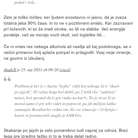
podal v tole.
Zato je toliko ločitev, ker ljudem enostavno ni jasno, da je zveza
totalna jeba 90% časa. In to ne v pozitivnem smislu. Kar zaznavam
pri ločencih, ki so že imeli otroke, so šli na slabše. Več energije
porabije, več se morajo vozit okoli, več logistike itd...
Če ni vmes res nekega alkohola ali nasilja ali kaj podobnega, se v
večini primerov bolj splača potrpet in prilagodit. Vsaj moje mnenje,
ne govirm iz izkušenj.
shadeX
je
25. sep 2021 ob 09:20
izjavil
:
Problem je ker že v štartu "bejbo" vidiš kot nekoga, ki ti "skače
po jajcih". Ni važno koga boš dobil, po 2 letih (ko "zadetost"
mine), boš spoznal da ti gre vsaka na kur*c. To je stvar, ki jo
moraš samo ti pri sebi videt in popravit, pa jih milijon lahko
zamenjaš. Rezultat bo vedno isti. Za vse situacije v življenju v
kateri se posameznik znajde je SAM kriv.
Skakanje po jajcih je zelo pomembno tudi naprej za odnos. Brez
tega gre izredno težko in to je treba delat redno.