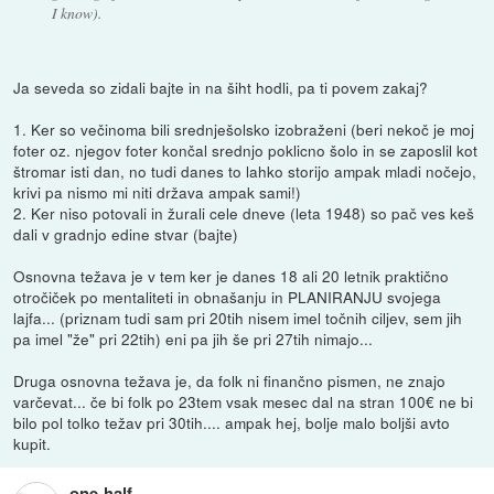
I know).
Ja seveda so zidali bajte in na šiht hodli, pa ti povem zakaj?
1. Ker so večinoma bili srednješolsko izobraženi (beri nekoč je moj
foter oz. njegov foter končal srednjo poklicno šolo in se zaposlil kot
štromar isti dan, no tudi danes to lahko storijo ampak mladi nočejo,
krivi pa nismo mi niti država ampak sami!)
2. Ker niso potovali in žurali cele dneve (leta 1948) so pač ves keš
dali v gradnjo edine stvar (bajte)
Osnovna težava je v tem ker je danes 18 ali 20 letnik praktično
otročiček po mentaliteti in obnašanju in PLANIRANJU svojega
lajfa... (priznam tudi sam pri 20tih nisem imel točnih ciljev, sem jih
pa imel "že" pri 22tih) eni pa jih še pri 27tih nimajo...
Druga osnovna težava je, da folk ni finančno pismen, ne znajo
varčevat... če bi folk po 23tem vsak mesec dal na stran 100€ ne bi
bilo pol tolko težav pri 30tih.... ampak hej, bolje malo boljši avto
kupit.
one-half