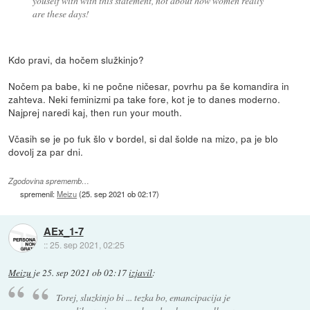
youself with with this statement, not about how women really
are these days!
Kdo pravi, da hočem služkinjo?
Nočem pa babe, ki ne počne ničesar, povrhu pa še komandira in
zahteva. Neki feminizmi pa take fore, kot je to danes moderno.
Najprej naredi kaj, then run your mouth.
Včasih se je po fuk šlo v bordel, si dal šolde na mizo, pa je blo
dovolj za par dni.
Zgodovina sprememb…
spremenil:
Meizu
(
25. sep 2021 ob 02:17
)
AEx_1-7
::
25. sep 2021, 02:25
Meizu
je
25. sep 2021 ob 02:17
izjavil
:
Torej, sluzkinjo bi ... tezka bo, emancipacija je