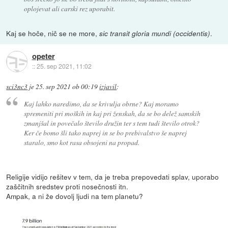
oplojevat ali carski rez uporabit.
Kaj se hoče, nič se ne more,
.
sic transit gloria mundi (occidentis)
opeter
::
25. sep 2021, 11:02
sci3nc3
je
25. sep 2021 ob 00:19
izjavil
:
Kaj lahko naredimo, da se krivulja obrne? Kaj moramo
spremeniti pri moških in kaj pri ženskah, da se bo delež samskih
zmanjšal in povečalo število družin ter s tem tudi število otrok?
Ker če bomo šli tako naprej in se bo prebivalstvo še naprej
staralo, smo kot rasa obsojeni na propad.
Religije vidijo rešitev v tem, da je treba prepovedati splav, uporabo
zaščitnih sredstev proti nosečnosti itn.
Ampak, a ni že dovolj ljudi na tem planetu?