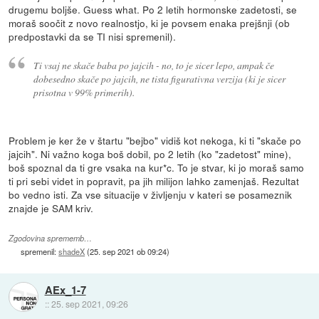
drugemu boljše. Guess what. Po 2 letih hormonske zadetosti, se
moraš soočit z novo realnostjo, ki je povsem enaka prejšnji (ob
predpostavki da se TI nisi spremenil).
Ti vsaj ne skače baba po jajcih - no, to je sicer lepo, ampak če
dobesedno skače po jajcih, ne tista figurativna verzija (ki je sicer
prisotna v 99% primerih).
Problem je ker že v štartu "bejbo" vidiš kot nekoga, ki ti "skače po
jajcih". Ni važno koga boš dobil, po 2 letih (ko "zadetost" mine),
boš spoznal da ti gre vsaka na kur*c. To je stvar, ki jo moraš samo
ti pri sebi videt in popravit, pa jih milijon lahko zamenjaš. Rezultat
bo vedno isti. Za vse situacije v življenju v kateri se posameznik
znajde je SAM kriv.
Zgodovina sprememb…
spremenil:
shadeX
(
25. sep 2021 ob 09:24
)
AEx_1-7
::
25. sep 2021, 09:26