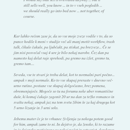
still sells well, you know ... in to v vseh pogledih ...
we should really go into bed now ... not together, of
course.
Kar lahko rečem zase je, da so vse moje zveze vodile v to, da so
punce hodile k meni v studijo več ali manj motit workflow, trash
talk, čikule čakule, pa ljubčakt, pa stiskat, pa brezveze... Če se
jim nisi posvečal vsaj 4 ure je bilo nekaj narobe. Čez dan pa
namesto kaj delat raje sprehodi, pa gremo na izlet, gremo tu,
gremo tam....
Seveda, vse te stvari je treba delat, kot to normalni pari počno...
ampak v meji normale. Ko to vse skupaj preraste v dnevno več-
urno rutino, postane vse skupaj dolgočasno, brez pomena,
obremenjujoče. Mogoče so tu na forumu neke uber romantične
duše, ki komaj čakajo zagonit 20 ur na dan za težko romanco in
svašta nekaj, ampak jaz na tem svetu žibim še za kaj drugega kot
5 urno lizanje in 3 urni seks.
Jebemu mater če je to vrhunec življenja za nekoga potem good
for him, ampak zame to ni. In dejstvo je, da žensko, ki to razume
in je dejansko motivirana za nekaj počet in ustvarjat, dandanes