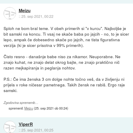
Meizu
::
25. sep 2021, 00:22
Sploh ne bom bral teme. V obeh primerih si "v kurcu". Najboljše je
bit samski na koncu. Ti vsaj ne skače baba po jajcih - no, to je sicer
lepo, ampak če dobesedno skače po jajcih, ne tista figurativna
verzija (ki je sicer prisotna v 99% primerih).
Čisto resno - današnje babe niso za nikamor. Neuporabne. Ne
znajo kuhat, ne znajo delat okrog bajte, ne znajo praktično nič
razen mejkapiranja in peglanja nohtov.
P.S.: Če ima ženska 3 cm dolge nohte točno veš, da v življenju ni
prijela v roke ničesar pametnega. Takih žensk ne rabiš. Ergo raje
samski.
Zgodovina sprememb…
spremenil:
Meizu
(
25. sep 2021 ob 00:24
)
ViperR
::
25. sep 2021, 00:25