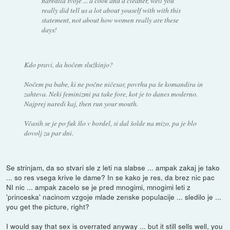
naredila svoje ... a cook and a cleaner, well you
really did tell us a lot about youself with with this
statement, not about how women really are these
days!
Kdo pravi, da hočem služkinjo?
Nočem pa babe, ki ne počne ničesar, povrhu pa še komandira in
zahteva. Neki feminizmi pa take fore, kot je to danes moderno.
Najprej naredi kaj, then run your mouth.
Včasih se je po fuk šlo v bordel, si dal šolde na mizo, pa je blo
dovolj za par dni.
Se strinjam, da so stvari sle z leti na slabse ... ampak zakaj je tako
... so res vsega krive le dame? In se kako je res, da brez nic pac
NI nic ... ampak zacelo se je pred mnogimi, mnogimi leti z
'princeska' nacinom vzgoje mlade zenske populacije ... sledilo je ...
you get the picture, right?
I would say that sex is overrated anyway ... but it still sells well, you