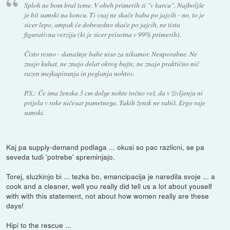
Sploh ne bom bral teme. V obeh primerih si "v kurcu". Najboljše
je bit samski na koncu. Ti vsaj ne skače baba po jajcih - no, to je
sicer lepo, ampak če dobesedno skače po jajcih, ne tista
figurativna verzija (ki je sicer prisotna v 99% primerih).
Čisto resno - današnje babe niso za nikamor. Neuporabne. Ne
znajo kuhat, ne znajo delat okrog bajte, ne znajo praktično nič
razen mejkapiranja in peglanja nohtov.
P.S.: Če ima ženska 3 cm dolge nohte točno veš, da v življenju ni
prijela v roke ničesar pametnega. Takih žensk ne rabiš. Ergo raje
samski.
Kaj pa supply-demand podlaga ... okusi so pac razlicni, se pa
seveda tudi 'potrebe' spreminjajo.
Torej, sluzkinjo bi ... tezka bo, emancipacija je naredila svoje ... a
cook and a cleaner, well you really did tell us a lot about youself
with with this statement, not about how women really are these
days!
Hipi to the rescue ...