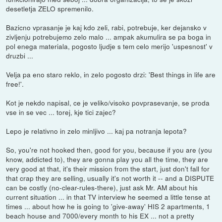
desetletja ZELO spremenilo.
Bazicno vprasanje je kaj kdo zeli, rabi, potrebuje, ker dejansko v
zivljenju potrebujemo zelo malo ... ampak akumulira se pa boga in
pol enega materiala, pogosto ljudje s tem celo merijo 'uspesnost' v
druzbi ...
Velja pa eno staro reklo, in zelo pogosto drzi: 'Best things in life are
free!'.
Kot je nekdo napisal, ce je veliko/visoko povprasevanje, se proda
vse in se vec ... torej, kje tici zajec?
Lepo je relativno in zelo minljivo ... kaj pa notranja lepota?
So, you're not hooked then, good for you, because if you are (you
know, addicted to), they are gonna play you all the time, they are
very good at that, it's their mission from the start, just don't fall for
that crap they are selling, usually it's not worth it -- and a DISPUTE
can be costly (no-clear-rules-there), just ask Mr. AM about his
current situation ... in that TV interview he seemed a little tense at
times ... about how he is going to 'give-away' HIS 2 apartments, 1
beach house and 7000/every month to his EX ... not a pretty