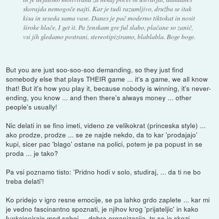
skorajda nemogoče najti. Kar je tudi razumljivo, družba se itak
kisa in seseda sama vase. Danes je pač moderno tiktokat in nosit
široke hlače, I get it. Pa ženskam gre ful slabo, plačane so zanič,
vsi jih gledamo postrani, stereotipiziramo, blablabla. Boge boge.
But you are just soo-soo-soo demanding, so they just find
somebody else that plays THEIR game ... it's a game, we all know
that! But it's how you play it, because nobody is winning, it's never-
ending, you know ... and then there's always money ... other
people's usually!
Nic delati in se fino imeti, videno ze velikokrat (princeska style) ...
ako prodze, prodze ... se ze najde nekdo, da to kar 'prodajajo'
kupi, sicer pac 'blago' ostane na polici, potem je pa popust in se
proda ... je tako?
Pa vsi poznamo tisto: 'Pridno hodi v solo, studiraj, ... da ti ne bo
treba delati'!
Ko pridejo v igro resne emocije, se pa lahko grdo zaplete ... kar mi
je vedno fascinantno spoznati, je njihov krog 'prijateljic' in kako
funkcionirajo med seboj ... dobra organizacija, to se je skozi