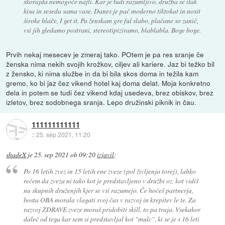
skorajda nemogoče najti. Kar je tudi razumljivo, družba se itak
kisa in seseda sama vase. Danes je pač moderno tiktokat in nosit
široke hlače, I get it. Pa ženskam gre ful slabo, plačane so zanič,
vsi jih gledamo postrani, stereotipiziramo, blablabla. Boge boge.
Prvih nekaj mesecev je zmeraj tako. POtem je pa res sranje če
ženska nima nekih svojih krožkov, ciljev ali kariere. Jaz bi težko bil
z žensko, ki nima službe in da bi bila skos doma in težila kam
gremo, ko bi jaz čez vikend hotel kaj doma delat. Moja konkretno
dela in potem se tudi čez vikend kdaj usedeva, brez obiskov, brez
izletov, brez sodobnega sranja. Lepo družinski piknik in čau.
111111111111
::
25. sep 2021, 11:20
shadeX
je
25. sep 2021 ob 09:20
izjavil
:
Po 16 letih zvez in 15 letih ene zveze (pol življenja torej), lahko
rečem da zveza ni tako kot je predstavljeno v družbi oz. kot vidiš
na skupnih druženjih kjer se vsi razumejo. Če hočeš partnerja,
bosta OBA morala vlagati svoj čas v razvoj in krepitev le te. Za
razvoj ZDRAVE zveze moraš pridobiti skill, to pa traja. Vsekakor
daleč od tega kar sem si predstavljal kot "mulc", ki se je s 16 leti