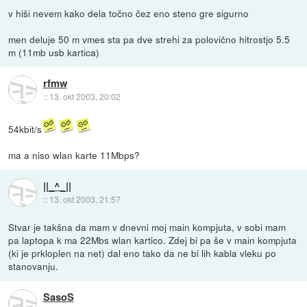
v hiši nevem kako dela točno čez eno steno gre sigurno
men deluje 50 m vmes sta pa dve strehi za polovično hitrostjo 5.5
m (11mb usb kartica)
rfmw
::
13. okt 2003, 20:02
54kbit/s
ma a niso wlan karte 11Mbps?
||_^_||
::
13. okt 2003, 21:57
Stvar je takšna da mam v dnevni moj main kompjuta, v sobi mam
pa laptopa k ma 22Mbs wlan kartico. Zdej bi pa še v main kompjuta
(ki je prkloplen na net) dal eno tako da ne bi lih kabla vleku po
stanovanju.
SasoS