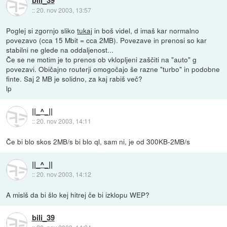
bili_39
::
20. nov 2003, 13:57
Poglej si zgornjo sliko
tukaj
in boš videl, d imaš kar normalno
povezavo (cca 15 Mbit = cca 2MB). Povezave in prenosi so kar
stabilni ne glede na oddaljenost...
Če se ne motim je to prenos ob vklopljeni zaščiti na "auto" g
povezavi. Običajno routerji omogočajo še razne "turbo" in podobne
finte. Saj 2 MB je solidno, za kaj rabiš več?
lp
||_^_||
::
20. nov 2003, 14:11
Če bi blo skos 2MB/s bi blo ql, sam ni, je od 300KB-2MB/s
||_^_||
::
20. nov 2003, 14:12
A mislš da bi šlo kej hitrej če bi izklopu WEP?
bili_39