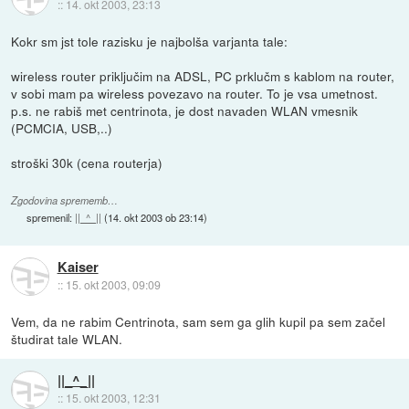
::
14. okt 2003, 23:13
Kokr sm jst tole razisku je najbolša varjanta tale:
wireless router priključim na ADSL, PC prklučm s kablom na router,
v sobi mam pa wireless povezavo na router. To je vsa umetnost.
p.s. ne rabiš met centrinota, je dost navaden WLAN vmesnik
(PCMCIA, USB,..)
stroški 30k (cena routerja)
Zgodovina sprememb…
spremenil:
||_^_||
(
14. okt 2003 ob 23:14
)
Kaiser
::
15. okt 2003, 09:09
Vem, da ne rabim Centrinota, sam sem ga glih kupil pa sem začel
študirat tale WLAN.
||_^_||
::
15. okt 2003, 12:31