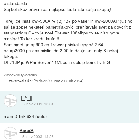
b standarda!
Saj kot skoz pravim pa najlepše laufa ista serija skupaj!
Torej, če imas dwl-900AP+ (B) "B+ po vaše" in dwl-2000AP (G) no
saj že zopet nekateri pametnjakoviči prehitevajo svet pa govorit z
standardom G+ to je novi Firewer 108Mbps to se niso nove
masine! To ker vredu laufa!!!
Sam morš na ap900 en firewer poiskat mogoč 2.64
na ap2000 pa das mislim da 2.00 to deuje kot only B nekaj
takega...
DI-713P je WPrinServer 11Mbps in deluje komot v B,G
Zgodovina sprememb…
zavaroval slike:
Predator
(
11. nov 2003 ob 20:24
)
||_^_||
::
5. nov 2003, 10:01
mam D-link 624 router
SasoS
::
5. nov 2003, 13:26