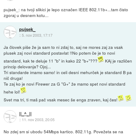
pujsek_: na tvoji slikici je lepo označen IEEE 802.11b+...tam čisto
zgoraj u desnem kotu...
pujsek_
::
5. nov 2003, 17:17
Ja človek piše že ja sam to ni zdaj to, saj ne mores zaj za vsak
plusek zaj novi standard postavlat !!No potem če je to novi
standard, kak te deluje 11 "b" in kako 22 "b+"???
KAj je različen
princip delovanja? Ojoj...
Tri standarde imamo samo! in celi desni mehurček je standard B pa
nič druga!
Te zaj ko je novi Firewer za G "G+" že mamo spet novi standard
hehe lol!
Svet ma tri, ti maš pač vsak mesec še enga zraven, kaj čes!
||_^_||
::
11. nov 2003, 20:05
No zdej sm si ubodu 54Mbps kartico. 802.11g. Povežeta se na