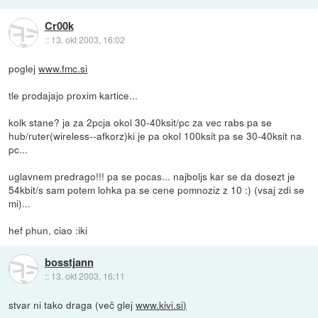
Cr00k
::
13. okt 2003, 16:02
poglej
www.fmc.si
tle prodajajo proxim kartice...
kolk stane? ja za 2pcja okol 30-40ksit/pc za vec rabs pa se
hub/ruter(wireless--afkorz)ki je pa okol 100ksit pa se 30-40ksit na
pc...
uglavnem predrago!!! pa se pocas... najboljs kar se da dosezt je
54kbit/s sam potem lohka pa se cene pomnoziz z 10 :) (vsaj zdi se
mi)...
hef phun, ciao :iki
bosstjann
::
13. okt 2003, 16:11
stvar ni tako draga (več glej
www.kivi.si)