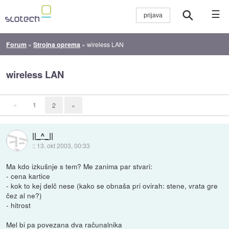
☰
Forum
»
Strojna oprema
»
wireless LAN
wireless LAN
«
1
2
»
||_^_||
::
13. okt 2003, 00:33
Ma kdo izkušnje s tem? Me zanima par stvari:
- cena kartice
- kok to kej delč nese (kako se obnaša pri ovirah: stene, vrata gre
čez al ne?)
- hitrost
Mel bi pa povezana dva računalnika