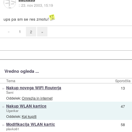
::
23. nov 2003, 15:19
ups pa sm se res zmotu!
«
1
2
»
Vredno ogleda ...
Tema
Sporočila
»
Nakup novega WIFI Routerja
13
Sami
Oddelek:
Omrežja in internet
»
Nakup WLAN kartice
47
Ugankar
Oddelek:
Kaj kupiti
»
Modifikacija WLAN kartic
58
plavko61