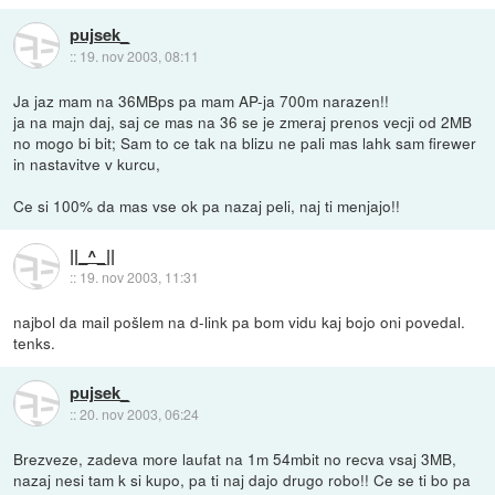
pujsek_
::
19. nov 2003, 08:11
Ja jaz mam na 36MBps pa mam AP-ja 700m narazen!!
ja na majn daj, saj ce mas na 36 se je zmeraj prenos vecji od 2MB
no mogo bi bit; Sam to ce tak na blizu ne pali mas lahk sam firewer
in nastavitve v kurcu,
Ce si 100% da mas vse ok pa nazaj peli, naj ti menjajo!!
||_^_||
::
19. nov 2003, 11:31
najbol da mail pošlem na d-link pa bom vidu kaj bojo oni povedal.
tenks.
pujsek_
::
20. nov 2003, 06:24
Brezveze, zadeva more laufat na 1m 54mbit no recva vsaj 3MB,
nazaj nesi tam k si kupo, pa ti naj dajo drugo robo!! Ce se ti bo pa