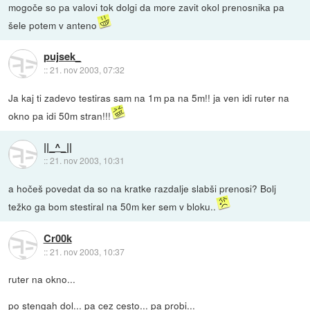
mogoče so pa valovi tok dolgi da more zavit okol prenosnika pa
šele potem v anteno
pujsek_
::
21. nov 2003, 07:32
Ja kaj ti zadevo testiras sam na 1m pa na 5m!! ja ven idi ruter na
okno pa idi 50m stran!!!
||_^_||
::
21. nov 2003, 10:31
a hočeš povedat da so na kratke razdalje slabši prenosi? Bolj
težko ga bom stestiral na 50m ker sem v bloku..
Cr00k
::
21. nov 2003, 10:37
ruter na okno...
po stengah dol... pa cez cesto... pa probi...