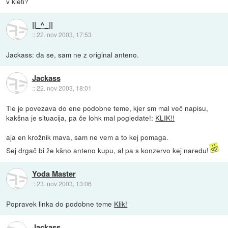
v kleti?
||_^_||
::
22. nov 2003, 17:53
Jackass: da se, sam ne z original anteno.
Jackass
::
22. nov 2003, 18:01
Tle je povezava do ene podobne teme, kjer sm mal več napisu,
kakšna je situacija, pa če lohk mal pogledate!:
KLIK!!
aja en krožnik mava, sam ne vem a to kej pomaga.
Sej drgač bi že kšno anteno kupu, al pa s konzervo kej naredu!
Yoda Master
::
23. nov 2003, 13:06
Popravek linka do podobne teme
Klik!
Jackass