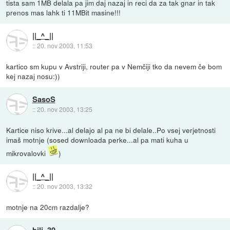
tista sam 1MB delala pa jim daj nazaj in reci da za tak gnar in tak
prenos mas lahk ti 11MBit masine!!!
||_^_||
::
20. nov 2003, 11:53
kartico sm kupu v Avstriji, router pa v Nemčiji tko da nevem če bom
kej nazaj nosu:))
SasoS
::
20. nov 2003, 13:25
Kartice niso krive...al delajo al pa ne bi delale..Po vsej verjetnosti
imaš motnje (sosed downloada perke...al pa mati kuha u
mikrovalovki
)
||_^_||
::
20. nov 2003, 13:32
motnje na 20cm razdalje?