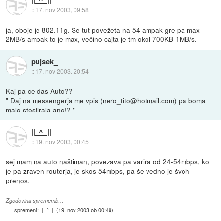
::
17. nov 2003, 09:58
ja, oboje je 802.11g. Se tut povežeta na 54 ampak gre pa max
2MB/s ampak to je max, večino cajta je tm okol 700KB-1MB/s.
pujsek_
::
17. nov 2003, 20:54
Kaj pa ce das Auto??
" Daj na messengerja me vpis (nero_tito@hotmail.com) pa boma
malo stestirala ane!? "
||_^_||
::
19. nov 2003, 00:45
sej mam na auto naštiman, povezava pa varira od 24-54mbps, ko
je pa zraven routerja, je skos 54mbps, pa še vedno je švoh
prenos.
Zgodovina sprememb…
spremenil:
||_^_||
(
19. nov 2003 ob 00:49
)