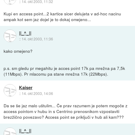
::
14. okt 2003, 11:32
Kupi en access point...2 kartice sicer delujeta v ad-hoc nacinu
ampak kot sem jaz dojel je to dokaj omejeno...
||_^_||
::
14. okt 2003, 11:36
kako omejeno?
p.s. sm gledu pr megahitu je acces point 17k pa mrežna pa 7,5k
(11Mbps). Pr mlacomu pa stane mrežna 17k (22Mbps).
Kaiser
::
14. okt 2003, 14:06
Da se še jaz malo uštulim... Če prav razumem je potem mogoče z
access pointom v hubu in s Centrino prenosnikom vzpostaviti
brezžično povezavo? Access point se priključi v hub ali kam???
||_^_||