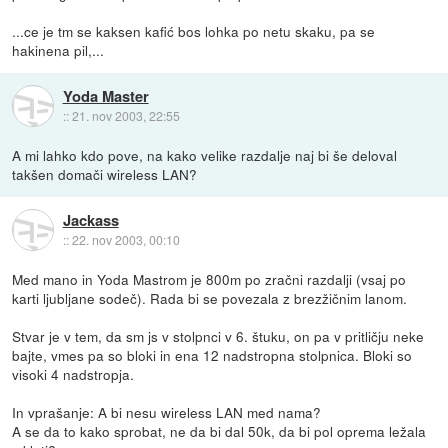
...ce je tm se kaksen kafić bos lohka po netu skaku, pa se
hakinena pil,...
Yoda Master
::
21. nov 2003, 22:55
A mi lahko kdo pove, na kako velike razdalje naj bi še deloval
takšen domači wireless LAN?
Jackass
::
22. nov 2003, 00:10
Med mano in Yoda Mastrom je 800m po zračni razdalji (vsaj po
karti ljubljane sodeč). Rada bi se povezala z brezžičnim lanom.
Stvar je v tem, da sm js v stolpnci v 6. štuku, on pa v pritličju neke
bajte, vmes pa so bloki in ena 12 nadstropna stolpnica. Bloki so
visoki 4 nadstropja.
In vprašanje: A bi nesu wireless LAN med nama?
A se da to kako sprobat, ne da bi dal 50k, da bi pol oprema ležala