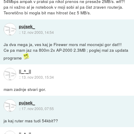
54Mbps ampak v praksi pa nikol prenos ne preseže 2MB/s. wtf?!
pa ni važno al je notebook v moji sobi al pa čist zraven routerja.
Teoretično bi mogla bit max hitrost čez 5 MB/s.
pujsek_
::
12. nov 2003, 14:54
Ja dva mega ja, ves kaj je Firewer mors mal mocnejsi gor dat!!!
Ce pa mam jaz na 800m 2x AP-2000 2.3MB ; poglej mal za updata
programe
||_^_||
::
13. nov 2003, 15:34
mam zadnje stvari gor.
pujsek_
::
17. nov 2003, 07:55
ja kaj ruter mas tudi 54kbit??
||_^_||