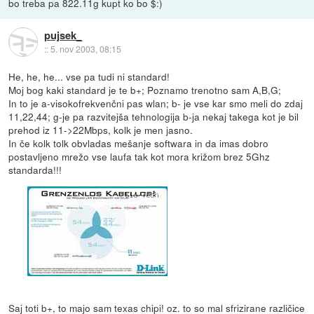
bo treba pa 822.11g kupt ko bo $:)
pujsek_
::
5. nov 2003, 08:15
He, he, he... vse pa tudi ni standard!
Moj bog kaki standard je te b+; Poznamo trenotno sam A,B,G;
In to je a-visokofrekvenčni pas wlan; b- je vse kar smo meli do zdaj
11,22,44; g-je pa razvitejša tehnologija b-ja nekaj takega kot je bil
prehod iz 11->22Mbps, kolk je men jasno.
In če kolk tolk obvladas mešanje softwara in da imas dobro
postavljeno mrežo vse laufa tak kot mora križom brez 5Ghz
standarda!!!
Saj toti b+, to majo sam texas chipi! oz. to so mal sfrizirane različice