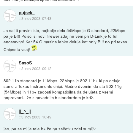
pujsek_
::
3. nov 2003, 07:43
Ja saj ti pravim isto, najbolje dela 54Mbps je G standard, 22Mbps
pa je B!!! Poisči si novi firewer zdaj ne vem pri D-Link je to ful
enostavno! Ker 54 G masina lahko deluje kot only B!!! no pri texas
Chipsetu vsaj!
SasoS
::
3. nov 2003, 09:12
802.11b standard je 11Mbps. 22Mbps je 802.11b+ ki pa deluje
samo z Texas Instruments chipi. Močno dvomim da sta 802.11g
(54Mbps) in 11b+ zadosti kompatibilna da delujeta z vsemi
napravami...že z navadnim b standardom je križ.
||_^_||
::
3. nov 2003, 16:49
jao, pa se mi je tale b+ že na začetku zdel sumljiv.