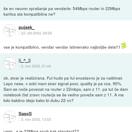
še en neumn vprašanje pa vendarle: 54Mbps router in 22Mbps
kartica sta kompatibilna ne?
pujsek_
::
22. okt 2003, 09:59
vse je kompatibilno, vendar vendar istimensko najboljše dela!!1
||_^_||
::
2. nov 2003, 01:44
ok, stvar je realizirana. Ful hudo pa ful enostavno je za naštimat.
Lepo nese, v sobi mam sicer signal poor, quality je pa cca. 90%.
Sam se noče povezat na router z 22mbps, sam z 11. pa tut če dam
notebook čist zravn routerja se še vedno poveže sam z 11. A ma
kdo kakšno idejo kako bi dubu 22 vn?
SasoS
::
2. nov 2003, 13:03
umm...a je 22Mbps spoh kak standard??