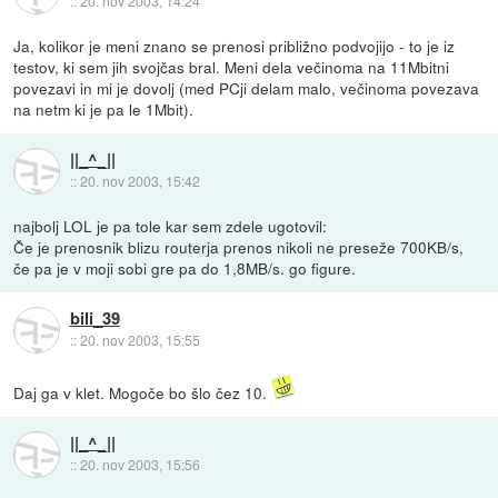
::
20. nov 2003, 14:24
Ja, kolikor je meni znano se prenosi približno podvojijo - to je iz
testov, ki sem jih svojčas bral. Meni dela večinoma na 11Mbitni
povezavi in mi je dovolj (med PCji delam malo, večinoma povezava
na netm ki je pa le 1Mbit).
||_^_||
::
20. nov 2003, 15:42
najbolj LOL je pa tole kar sem zdele ugotovil:
Če je prenosnik blizu routerja prenos nikoli ne preseže 700KB/s,
če pa je v moji sobi gre pa do 1,8MB/s. go figure.
bili_39
::
20. nov 2003, 15:55
Daj ga v klet. Mogoče bo šlo čez 10.
||_^_||
::
20. nov 2003, 15:56