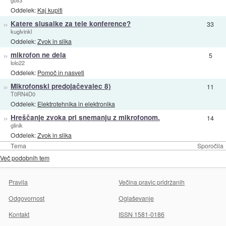
golf3
Oddelek:
Kaj kupiti
»
Katere slusalke za tele konference?
33
kuglvinkl
Oddelek:
Zvok in slika
»
mikrofon ne dela
5
lolo22
Oddelek:
Pomoč in nasveti
»
Mikrofonski predojačevalec 8)
11
T0RN4D0
Oddelek:
Elektrotehnika in elektronika
»
Hreščanje zvoka pri snemanju z mikrofonom.
14
glinik
Oddelek:
Zvok in slika
Tema
Sporočila
Več podobnih tem
Pravila
Večina pravic pridržanih
Odgovornost
Oglaševanje
Kontakt
ISSN 1581-0186