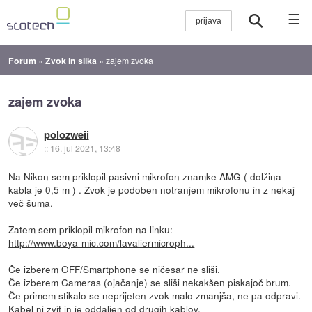
☰
Forum
»
Zvok in slika
»
zajem zvoka
zajem zvoka
polozweii
::
16. jul 2021, 13:48
Na Nikon sem priklopil pasivni mikrofon znamke AMG ( dolžina
kabla je 0,5 m ) . Zvok je podoben notranjem mikrofonu in z nekaj
več šuma.
Zatem sem priklopil mikrofon na linku:
http://www.boya-mic.com/lavaliermicroph...
Če izberem OFF/Smartphone se ničesar ne sliši.
Če izberem Cameras (ojačanje) se sliši nekakšen piskajoč brum.
Če primem stikalo se neprijeten zvok malo zmanjša, ne pa odpravi.
Kabel ni zvit in je oddaljen od drugih kablov.