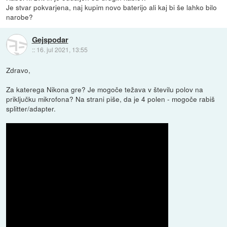
Je stvar pokvarjena, naj kupim novo baterijo ali kaj bi še lahko bilo
narobe?
Gejspodar
::
16. jul 2021, 13:55
Zdravo,
Za katerega Nikona gre? Je mogoče težava v številu polov na
priključku mikrofona? Na strani piše, da je 4 polen - mogoče rabiš
splitter/adapter.