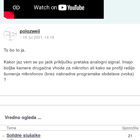
polozweii
::
16. jul 2021, 14:18
To bo to ja.
Kakor jaz vem se po jack priključku pretaka analogni signal. Imajo
boljše kamere drugačne vhode za mikrofon ali kako se profiji rešijo
šumenja mikrofonov (brez naknadne programske obdelave zvoka)
?
Vredno ogleda ...
Tema
Sporočila
»
Solidne slušalke
21