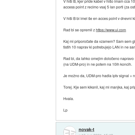
V hiši B, kjer pride kabel v hišo imam cca 10 
access point z recimo vsaj 5 lan porti (za os
V hiši B bi imel še en acces point v dnevni k
Rad bi se opremil z
https://www.ui.com
Kaj mi priporočate da vzamem? Sam sem gled
tistih 10 naprav ki potrebujejo LAN in ne sam
Rad bi, da lahko omejim določeno napravo na
(na UDM-pro) in ne potem na 10ih koncih.
Je možno da, UDM-pro hadla iptv signal + n
Torej. Kje sem kiksnil, kaj mi manjka, kaj pr
Hvala.
Lp
novak-t