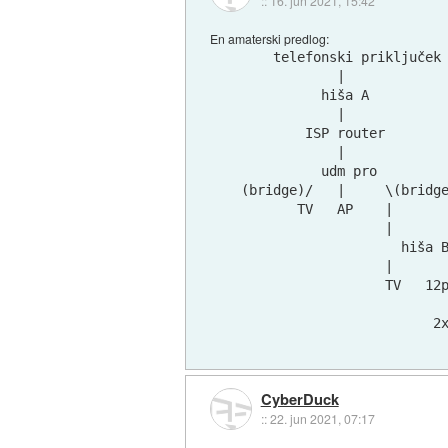
::
16. jun 2021, 15:42
En amaterski predlog:
    telefonski priključek

            |

          hiša A

            |

        ISP router

            |

          udm pro

(bridge)/   |     \(bridge
       TV   AP    |       
                  |       
                    hiša B
                  |       
                  TV   12p
                          
CyberDuck
::
22. jun 2021, 07:17