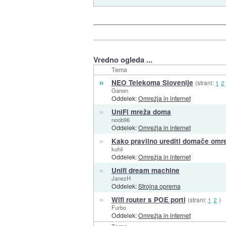
Vredno ogleda ...
Tema
»
NEO Telekoma Slovenije
(strani:
1
2
Ganon
Oddelek:
Omrežja in internet
»
UniFi mreža doma
noob96
Oddelek:
Omrežja in internet
»
Kako pravilno urediti domače omr
kuhii
Oddelek:
Omrežja in internet
»
Unifi dream machine
JanezH
Oddelek:
Strojna oprema
»
Wifi router s POE porti
(strani:
1
2
)
Furbo
Oddelek:
Omrežja in internet