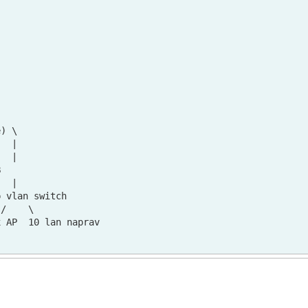
) \         

  |

  |



  |

 vlan switch

/    \
