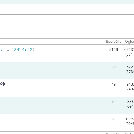
Sporočila
Ogle
3
4
…
40
41
42
43
)
2126
6223
(331
39
522
(273
ežje
49
913
(748
5
838
(691
81
1296
(994