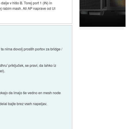
lje v hišo B. Torej port 1 (IN) in
rej rabim mash. Ali AP naprave od UI
 ta nima dovolj prostih portov za bridge /
ru' priključek, se pravi, da lahko iz
el).
a jokajo da imajo še vedno en mesh node
 delal bajte brez vseh napeljav.