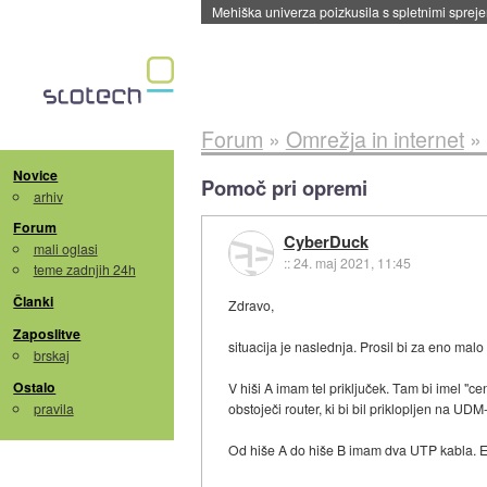
Mehiška univerza poizkusila s spletnimi sprejem
Forum
»
Omrežja in internet
»
Novice
Pomoč pri opremi
arhiv
Forum
CyberDuck
mali oglasi
::
24. maj 2021, 11:45
teme zadnjih 24h
Članki
Zdravo,
Zaposlitve
situacija je naslednja. Prosil bi za eno malo
brskaj
Ostalo
V hiši A imam tel priključek. Tam bi imel "ce
pravila
obstoječi router, ki bi bil priklopljen na UD
Od hiše A do hiše B imam dva UTP kabla. Ede