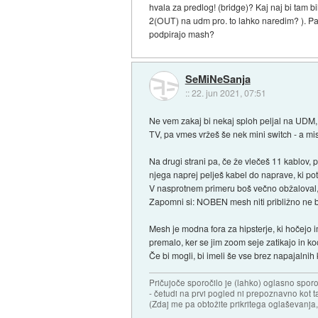
hvala za predlog! (bridge)? Kaj naj bi tam b
2(OUT) na udm pro. to lahko naredim? ). Pa v
podpirajo mash?
SeMiNeSanja
::
22. jun 2021, 07:51
Ne vem zakaj bi nekaj sploh peljal na UDM, če
TV, pa vmes vržeš še nek mini switch - a mis
Na drugi strani pa, če že vlečeš 11 kablov, 
njega naprej pelješ kabel do naprave, ki potr
V nasprotnem primeru boš večno obžaloval, da
Zapomni si: NOBEN mesh niti približno ne bo 
Mesh je modna fora za hipsterje, ki hočejo 
premalo, ker se jim zoom seje zatikajo in koc
Če bi mogli, bi imeli še vse brez napajalnih 
Pričujoče sporočilo je (lahko) oglasno sporo
- četudi na prvi pogled ni prepoznavno kot t
(Zdaj me pa obtožite prikritega oglaševanja,