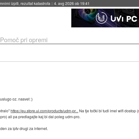
nimi izpiti, rezultat katastrofa
::
4. avg 2026 ob 19:41
Pomoč pri opremi
 uslugo oz. nasvet :)
ntralo"
https://eu.store.ui.com/products/udm-pr...
Na tje točki bi tudi imel wifi dostop 
M-pro) ali pa predlagajte kaj bi dal poleg udm-pro.
n za iptv drugi za internet.