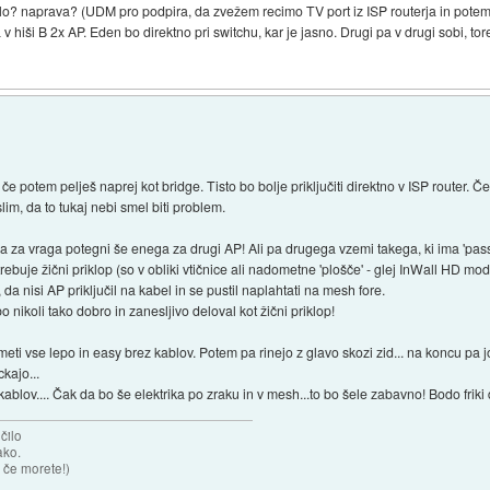
ilo? naprava? (UDM pro podpira, da zvežem recimo TV port iz ISP routerja in potem da
 hiši B 2x AP. Eden bo direktno pri switchu, kar je jasno. Drugi pa v drugi sobi, to
 potem pelješ naprej kot bridge. Tisto bo bolje priključiti direktno v ISP router. Če
lim, da to tukaj nebi smel biti problem.
pa za vraga potegni še enega za drugi AP! Ali pa drugega vzemi takega, ki ima 'passth
ebuje žični priklop (so v obliki vtičnice ali nadometne 'plošče' - glej InWall HD mod
 nisi AP priključil na kabel in se pustil naplahtati na mesh fore.
nikoli tako dobro in zanesljivo deloval kot žični priklop!
imeti vse lepo in easy brez kablov. Potem pa rinejo z glavo skozi zid... na koncu p
kajo...
kablov.... Čak da bo še elektrika po zraku in v mesh...to bo šele zabavno! Bodo friki
čilo
ako.
 če morete!)