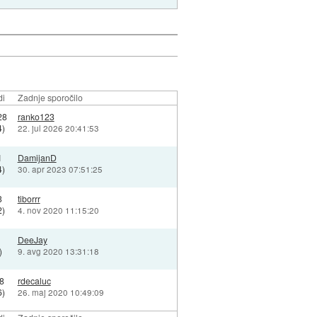
di
Zadnje sporočilo
28
ranko123
4)
22. jul 2026 20:41:53
1
DamijanD
4)
30. apr 2023 07:51:25
3
tiborrr
2)
4. nov 2020 11:15:20
DeeJay
)
9. avg 2020 13:31:18
8
rdecaluc
6)
26. maj 2020 10:49:09