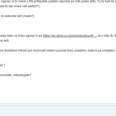
naprav, ki bi imele LAN priključek (ostale naprave po hiši preko wifi). Tu bi tudi bil W
tale bi dal vmes nek switch?).
i bi extendal wifi (mash?)
al tisto na linku zgoraj in pa
https://eu.store.ui.com/products/unifi-...
za v hišo B. 
o wifi.
 določeno hitrost (po možnosti lokalni promet brez umejitve, externi pa omejitev)
et ?
iporočate, odsvetujete?