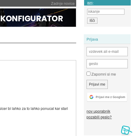
Išči:
Zadnje novice
Prijava
Zapomni si me
(sicer bi lahko za to lahko ponucal kar stari
nov uporabnik
pozabili geslo?