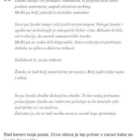
Ženske delajo več poskusev samomora, ki pogosto niso zares
poskusi samomora, ampak attention seeking.
Moški pa bolj zanesljivo naredijo samomor.
Sicer pa ženske imajo večji preživetveni nagon. Naloga ženske v
zgodovini in biologiji je omogočiti širitev vrste. Bebasto bi bilo
od evolucije, da naredi samomorilske ženske.
Moški pa so vedno bili disposable. Zato evolucija ni pretirano
skrbela za njihovo duševno trdnost.
Stabilnost že, ne pa trdnost.
Ženske so tudi bolj samovšečne po naravi. Bolj zadovoljne same
s seboj.
So pa ženske družbe distopične družbe. To kar sedaj počnemo,
postavljamo ženske na vodstvene položaje se bo končalo zelo
neprijetno za vse nas/vas.
Žalostno je, da se tudi moška narava zaradi tega spreminja.
Rad berem tvoje poste. Crna vdova je lep primer v naravi kako so