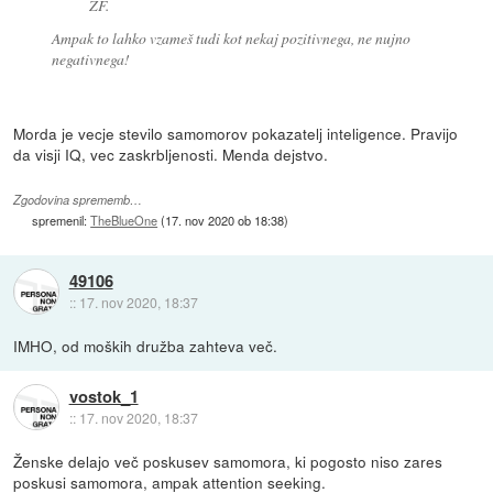
ZF.
Ampak to lahko vzameš tudi kot nekaj pozitivnega, ne nujno
negativnega!
Morda je vecje stevilo samomorov pokazatelj inteligence. Pravijo
da visji IQ, vec zaskrbljenosti. Menda dejstvo.
Zgodovina sprememb…
spremenil:
TheBlueOne
(
17. nov 2020 ob 18:38
)
49106
::
17. nov 2020, 18:37
IMHO, od moških družba zahteva več.
vostok_1
::
17. nov 2020, 18:37
Ženske delajo več poskusev samomora, ki pogosto niso zares
poskusi samomora, ampak attention seeking.