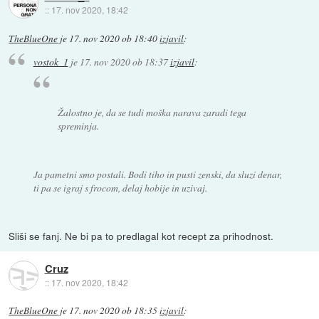
::
17. nov 2020, 18:42
TheBlueOne
je
17. nov 2020 ob 18:40
izjavil
:
vostok_1
je
17. nov 2020 ob 18:37
izjavil
:
Žalostno je, da se tudi moška narava zaradi tega
spreminja.
Ja pametni smo postali. Bodi tiho in pusti zenski, da sluzi denar,
ti pa se igraj s frocom, delaj hobije in uzivaj.
Sliši se fanj. Ne bi pa to predlagal kot recept za prihodnost.
Cruz
::
17. nov 2020, 18:42
TheBlueOne
je
17. nov 2020 ob 18:35
izjavil
: