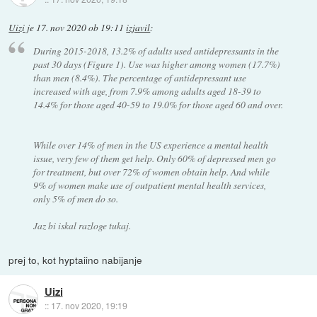
Uizi
je
17. nov 2020 ob 19:11
izjavil
:
During 2015-2018, 13.2% of adults used antidepressants in the
past 30 days (Figure 1). Use was higher among women (17.7%)
than men (8.4%). The percentage of antidepressant use
increased with age, from 7.9% among adults aged 18-39 to
14.4% for those aged 40-59 to 19.0% for those aged 60 and over.
While over 14% of men in the US experience a mental health
issue, very few of them get help. Only 60% of depressed men go
for treatment, but over 72% of women obtain help. And while
9% of women make use of outpatient mental health services,
only 5% of men do so.
Jaz bi iskal razloge tukaj.
prej to, kot hyptaiino nabijanje
Uizi
::
17. nov 2020, 19:19