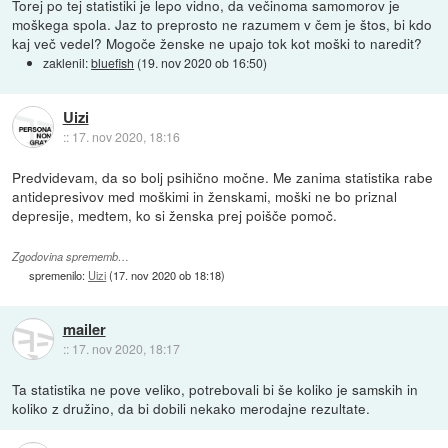
Torej po tej statistiki je lepo vidno, da večinoma samomorov je
moškega spola. Jaz to preprosto ne razumem v čem je štos, bi kdo
kaj več vedel? Mogoče ženske ne upajo tok kot moški to naredit?
zaklenil:
bluefish
(
19. nov 2020 ob 16:50
)
Uizi
::
17. nov 2020, 18:16
Predvidevam, da so bolj psihično močne. Me zanima statistika rabe
antidepresivov med moškimi in ženskami, moški ne bo priznal
depresije, medtem, ko si ženska prej poišče pomoč.
Zgodovina sprememb…
spremenilo:
Uizi
(
17. nov 2020 ob 18:18
)
mailer
::
17. nov 2020, 18:17
Ta statistika ne pove veliko, potrebovali bi še koliko je samskih in
koliko z družino, da bi dobili nekako merodajne rezultate.