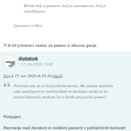
Morda bolj si pameten, bolj je samoumevno, bolj je
zaksrbljujoce.
Ignorance is bliss.
Ti bi bil primeren naslov za pesem iz albuma ganja.
digitalcek
::
17. nov 2020, 18:48
Uizi
je
17. nov 2020 ob 18:16
izjavil
:
Predvidevam, da so bolj psihično močne. Me zanima statistika
rabe antidepresivov med moškimi in ženskami, moški ne bo
priznal depresije, medtem, ko si ženska prej poišče pomoč.
Potrjujem.
Razmerje med ženskimi in moškimi pacienti v psihiatričnih bolnicah