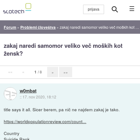
☰
Forum
»
Problemi človeštva
»
zakaj naredi samomor veliko več moških kot žensk?
zakaj naredi samomor veliko več moških kot
žensk?
««
«
1
/ 8
»
»»
w0mbat
::
17. nov 2020, 18:12
title says it all. Sicer berem, pa nič ne najdem zakaj je tako.
https://worldpopulationreview.com/count...
Country
Suicide Rank