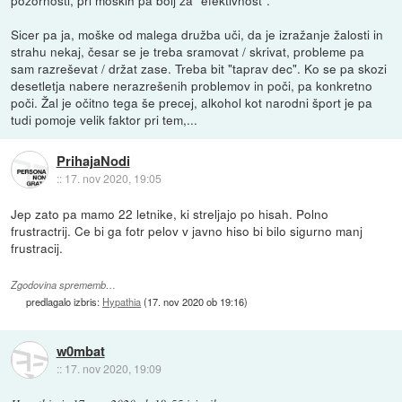
pozornosti, pri moških pa bolj za "efektivnost".
Sicer pa ja, moške od malega družba uči, da je izražanje žalosti in
strahu nekaj, česar se je treba sramovat / skrivat, probleme pa
sam razreševat / držat zase. Treba bit "taprav dec". Ko se pa skozi
desetletja nabere nerazrešenih problemov in poči, pa konkretno
poči. Žal je očitno tega še precej, alkohol kot narodni šport je pa
tudi pomoje velik faktor pri tem,...
PrihajaNodi
::
17. nov 2020, 19:05
Jep zato pa mamo 22 letnike, ki streljajo po hisah. Polno
frustractrij. Ce bi ga fotr pelov v javno hiso bi bilo sigurno manj
frustracij.
Zgodovina sprememb…
predlagalo izbris:
Hypathia
(
17. nov 2020 ob 19:16
)
w0mbat
::
17. nov 2020, 19:09