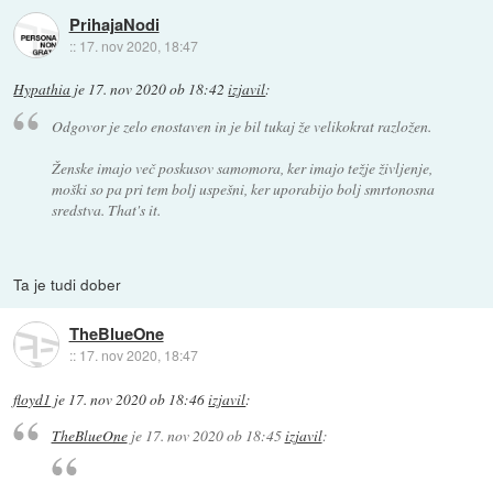
PrihajaNodi
::
17. nov 2020, 18:47
Hypathia
je
17. nov 2020 ob 18:42
izjavil
:
Odgovor je zelo enostaven in je bil tukaj že velikokrat razložen.
Ženske imajo več poskusov samomora, ker imajo težje življenje,
moški so pa pri tem bolj uspešni, ker uporabijo bolj smrtonosna
sredstva. That's it.
Ta je tudi dober
TheBlueOne
::
17. nov 2020, 18:47
floyd1
je
17. nov 2020 ob 18:46
izjavil
:
TheBlueOne
je
17. nov 2020 ob 18:45
izjavil
: