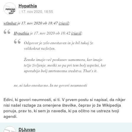
Hypathia
::
17. nov 2020, 18:55
w0mbat
je
17. nov 2020 ob 18:47
izjavil
:
Hypathia
je
17. nov 2020 ob 18:42
izjavil
:
Odgovor je zelo enostaven in je bil tukaj že
velikokrat razložen.
Ženske imajo več poskusov samomora, ker imajo
težje življenje, moški so pa pri tem bolj uspešni, ker
uporabijo bolj smrtonosna sredstva. That's it.
ne, ni tako enostavno. In ne govori neumnosti
Edini, ki govori neumnosti, si ti. V prvem postu si napisal, da nikjer
nisi našel razlage za omenjene številke, čeprav jo že Wikipedija
ponuja, prav to, ki sem jo navedla, ki pa očitno ne ustreza tvoji
agendi.
DjJuvan