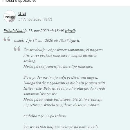
moski disposable.
Uizi
::
17. nov 2020, 18:53
PrihajaNodi
je
17. nov 2020 ob 18:49
izjavil
:
vostok_1
je
17. nov 2020 ob 18:37
izjavil
:
Ženske delajo več poskusev samomora, ki pogosto
niso zares poskusi samomora, ampak attention
seeking.
Moški pa bolj zanesljivo naredijo samomor.
Sicer pa ženske imajo večji preživetveni nagon.
Naloga ženske v zgodovini in biologiji je omogočiti
širitev vrste. Bebasto bi bilo od evolucije, da naredi
samomorilske ženske.
Moški pa so vedno bili disposable. Zato evolucija
ni pretirano skrbela za njihovo duševno trdnost.
Stabilnost že, ne pa trdnost.
Ženske so tudi bolj samovšečne po naravi. Bolj