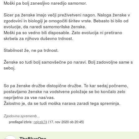
Moški pa bolj zanesljivo naredijo samomor.
Sicer pa ženske imajo večji preživetveni nagon. Naloga ženske v
zgodovini in biologiji je omogočiti širitev vrste. Bebasto bi bilo od
evolucije, da naredi samomorilske ženske.
Moški pa so vedno bili disposable. Zato evolucija ni pretirano
skrbela za njihovo duševno trdnost.
Stabilnost že, ne pa trdnost.
Ženske so tudi bolj samovšečne po naravi. Bolj zadovoljne same s
seboj.
So pa ženske družbe distopične družbe. To kar sedaj počnemo,
postavljamo ženske na vodstvene položaje se bo končalo zelo
neprijetno za vse nas/vas.
Žalostno je, da se tudi moška narava zaradi tega spreminja.
Zgodovina sprememb…
predlagal izbris:
nejcek74
(
17. nov 2020 ob 20:45
)
TheBlueOne