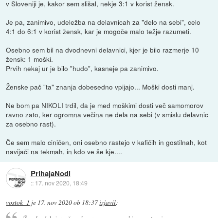
v Sloveniji je, kakor sem slišal, nekje 3:1 v korist žensk.
Je pa, zanimivo, udeležba na delavnicah za "delo na sebi", celo
4:1 do 6:1 v korist žensk, kar je mogoče malo težje razumeti.
Osebno sem bil na dvodnevni delavnici, kjer je bilo razmerje 10
žensk: 1 moški.
Prvih nekaj ur je bilo "hudo", kasneje pa zanimivo.
Ženske pač "ta" znanja dobesedno vpijajo... Moški dosti manj.
Ne bom pa NIKOLI trdil, da je med moškimi dosti več samomorov
ravno zato, ker ogromna večina ne dela na sebi (v smislu delavnic
za osebno rast).
Če sem malo ciničen, oni osebno rastejo v kafičih in gostilnah, kot
navijači na tekmah, in kdo ve še kje....
PrihajaNodi
::
17. nov 2020, 18:49
vostok_1
je
17. nov 2020 ob 18:37
izjavil
: