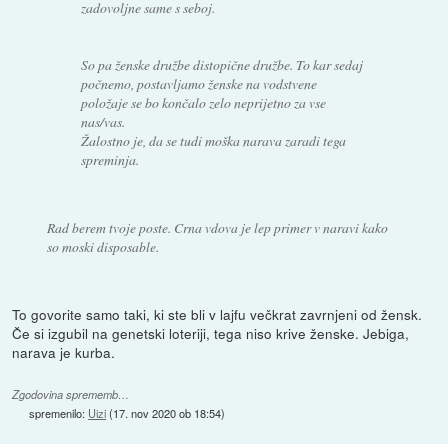
zadovoljne same s seboj.
So pa ženske družbe distopične družbe. To kar sedaj
počnemo, postavljamo ženske na vodstvene
položaje se bo končalo zelo neprijetno za vse
nas/vas.
Žalostno je, da se tudi moška narava zaradi tega
spreminja.
Rad berem tvoje poste. Crna vdova je lep primer v naravi kako
so moski disposable.
To govorite samo taki, ki ste bli v lajfu večkrat zavrnjeni od žensk.
Če si izgubil na genetski loteriji, tega niso krive ženske. Jebiga,
narava je kurba.
Zgodovina sprememb…
spremenilo:
Uizi
(
17. nov 2020 ob 18:54
)