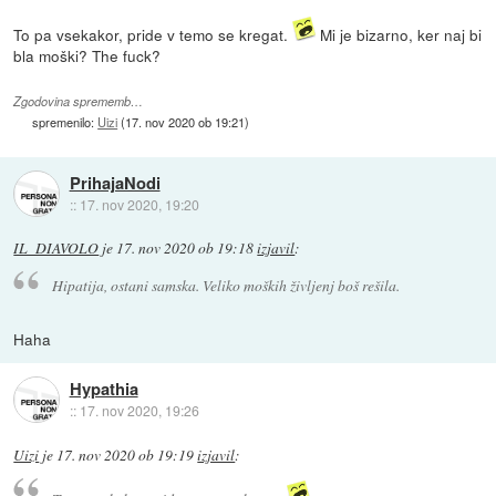
To pa vsekakor, pride v temo se kregat.
Mi je bizarno, ker naj bi
bla moški? The fuck?
Zgodovina sprememb…
spremenilo:
Uizi
(
17. nov 2020 ob 19:21
)
PrihajaNodi
::
17. nov 2020, 19:20
IL_DIAVOLO
je
17. nov 2020 ob 19:18
izjavil
:
Hipatija, ostani samska. Veliko moških življenj boš rešila.
Haha
Hypathia
::
17. nov 2020, 19:26
Uizi
je
17. nov 2020 ob 19:19
izjavil
: