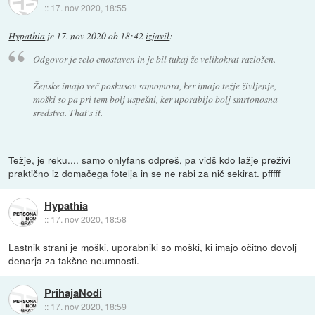
::
17. nov 2020, 18:55
Hypathia
je
17. nov 2020 ob 18:42
izjavil
:
Odgovor je zelo enostaven in je bil tukaj že velikokrat razložen.
Ženske imajo več poskusov samomora, ker imajo težje življenje,
moški so pa pri tem bolj uspešni, ker uporabijo bolj smrtonosna
sredstva. That's it.
Težje, je reku.... samo onlyfans odpreš, pa vidš kdo lažje preživi
praktično iz domačega fotelja in se ne rabi za nič sekirat. pfffff
Hypathia
::
17. nov 2020, 18:58
Lastnik strani je moški, uporabniki so moški, ki imajo očitno dovolj
denarja za takšne neumnosti.
PrihajaNodi
::
17. nov 2020, 18:59