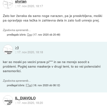
styrian
::
17. nov 2020, 18:17
Zato ker ženska da samo noge narazen, pa je preskrbljena, moški
pa opravljajo vsa težka in zahtevna dela in zato tudi umrejo prej.
Zgodovina sprememb…
predlagalo izbris:
Dag
(
17. nov 2020 ob 20:48
)
;-)
::
17. nov 2020, 18:18
ker so moski po vecini prave pi*** in se ne morejo soocit s
problemi. Poglej samo maskerje v drugi temi, to so vsi potencialni
samomorilci.
Zgodovina sprememb…
predlagal izbris:
FTad
(
18. nov 2020 ob 08:12
)
IL_DIAVOLO
::
17. nov 2020, 18:20