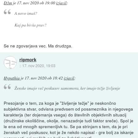
D3m
je
17. nov 2020 ob 19:00
izjavil
:
A novo imaš?
Kaj pa bivša prav?
Se ne zgovarjava vec. Ma drudzga.
ripmork
::
17. nov 2020, 19:03
Hypathia
je
17. nov 2020 ob 18:42
izjavil
:
Ženske imajo več poskusov samomora, ker imajo težje življenje
Presojanje o tem, za koga je "življenje težje" je neskončno
subjektivna stvar, odvisna predvsem od posameznika in njegovega
karakterja (ter dojemanja vsega) do številnih objektivnih situacij
(družinske okoliščine, okolje, nenazadnje tudi faktor sreče). Spol je
le ena od mnogih spremenljivk tu. Se pa strinjam s tem, da je pri
ženskah več poskusov, kot je že nekdo napisal - gre bolj za iskanje