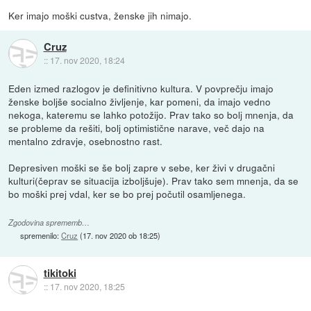
Ker imajo moški custva, ženske jih nimajo.
Cruz
::
17. nov 2020, 18:24
Eden izmed razlogov je definitivno kultura. V povprečju imajo
ženske boljše socialno življenje, kar pomeni, da imajo vedno
nekoga, kateremu se lahko potožijo. Prav tako so bolj mnenja, da
se probleme da rešiti, bolj optimistične narave, več dajo na
mentalno zdravje, osebnostno rast.
Depresiven moški se še bolj zapre v sebe, ker živi v drugačni
kulturi(čeprav se situacija izboljšuje). Prav tako sem mnenja, da se
bo moški prej vdal, ker se bo prej počutil osamljenega.
Zgodovina sprememb…
spremenilo:
Cruz
(
17. nov 2020 ob 18:25
)
tikitoki
::
17. nov 2020, 18:25