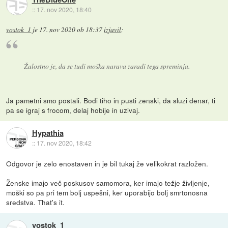
::
17. nov 2020, 18:40
vostok_1
je
17. nov 2020 ob 18:37
izjavil
:
Žalostno je, da se tudi moška narava zaradi tega spreminja.
Ja pametni smo postali. Bodi tiho in pusti zenski, da sluzi denar, ti
pa se igraj s frocom, delaj hobije in uzivaj.
Hypathia
::
17. nov 2020, 18:42
Odgovor je zelo enostaven in je bil tukaj že velikokrat razložen.
Ženske imajo več poskusov samomora, ker imajo težje življenje,
moški so pa pri tem bolj uspešni, ker uporabijo bolj smrtonosna
sredstva. That's it.
vostok_1