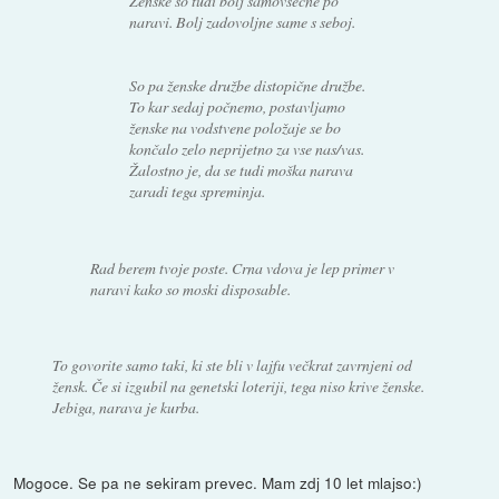
Ženske so tudi bolj samovšečne po
naravi. Bolj zadovoljne same s seboj.
So pa ženske družbe distopične družbe.
To kar sedaj počnemo, postavljamo
ženske na vodstvene položaje se bo
končalo zelo neprijetno za vse nas/vas.
Žalostno je, da se tudi moška narava
zaradi tega spreminja.
Rad berem tvoje poste. Crna vdova je lep primer v
naravi kako so moski disposable.
To govorite samo taki, ki ste bli v lajfu večkrat zavrnjeni od
žensk. Če si izgubil na genetski loteriji, tega niso krive ženske.
Jebiga, narava je kurba.
Mogoce. Se pa ne sekiram prevec. Mam zdj 10 let mlajso:)