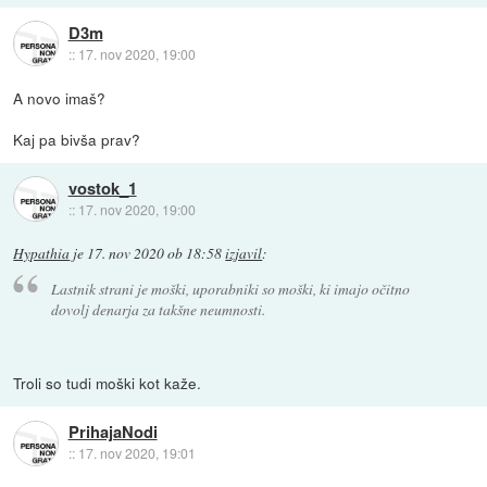
D3m
::
17. nov 2020, 19:00
A novo imaš?
Kaj pa bivša prav?
vostok_1
::
17. nov 2020, 19:00
Hypathia
je
17. nov 2020 ob 18:58
izjavil
:
Lastnik strani je moški, uporabniki so moški, ki imajo očitno
dovolj denarja za takšne neumnosti.
Troli so tudi moški kot kaže.
PrihajaNodi
::
17. nov 2020, 19:01