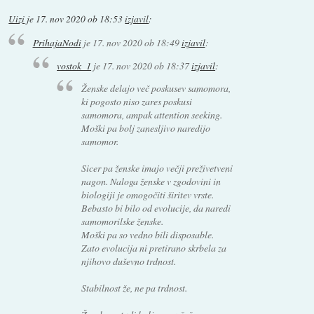
Uizi
je
17. nov 2020 ob 18:53
izjavil
:
PrihajaNodi
je
17. nov 2020 ob 18:49
izjavil
:
vostok_1
je
17. nov 2020 ob 18:37
izjavil
:
Ženske delajo več poskusev samomora,
ki pogosto niso zares poskusi
samomora, ampak attention seeking.
Moški pa bolj zanesljivo naredijo
samomor.
Sicer pa ženske imajo večji preživetveni
nagon. Naloga ženske v zgodovini in
biologiji je omogočiti širitev vrste.
Bebasto bi bilo od evolucije, da naredi
samomorilske ženske.
Moški pa so vedno bili disposable.
Zato evolucija ni pretirano skrbela za
njihovo duševno trdnost.
Stabilnost že, ne pa trdnost.