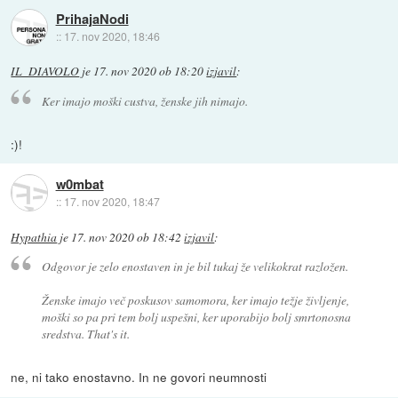
PrihajaNodi
::
17. nov 2020, 18:46
IL_DIAVOLO
je
17. nov 2020 ob 18:20
izjavil
:
Ker imajo moški custva, ženske jih nimajo.
:)!
w0mbat
::
17. nov 2020, 18:47
Hypathia
je
17. nov 2020 ob 18:42
izjavil
:
Odgovor je zelo enostaven in je bil tukaj že velikokrat razložen.
Ženske imajo več poskusov samomora, ker imajo težje življenje,
moški so pa pri tem bolj uspešni, ker uporabijo bolj smrtonosna
sredstva. That's it.
ne, ni tako enostavno. In ne govori neumnosti