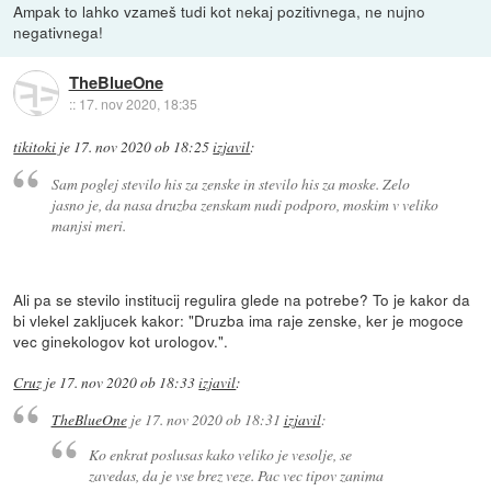
Ampak to lahko vzameš tudi kot nekaj pozitivnega, ne nujno
negativnega!
TheBlueOne
::
17. nov 2020, 18:35
tikitoki
je
17. nov 2020 ob 18:25
izjavil
:
Sam poglej stevilo his za zenske in stevilo his za moske. Zelo
jasno je, da nasa druzba zenskam nudi podporo, moskim v veliko
manjsi meri.
Ali pa se stevilo institucij regulira glede na potrebe? To je kakor da
bi vlekel zakljucek kakor: "Druzba ima raje zenske, ker je mogoce
vec ginekologov kot urologov.".
Cruz
je
17. nov 2020 ob 18:33
izjavil
:
TheBlueOne
je
17. nov 2020 ob 18:31
izjavil
:
Ko enkrat poslusas kako veliko je vesolje, se
zavedas, da je vse brez veze. Pac vec tipov zanima