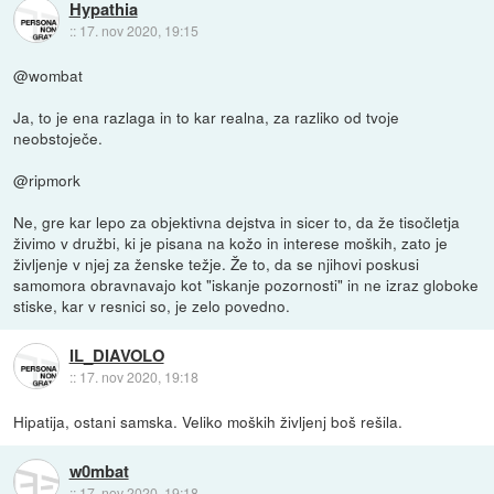
Hypathia
::
17. nov 2020, 19:15
@wombat
Ja, to je ena razlaga in to kar realna, za razliko od tvoje
neobstoječe.
@ripmork
Ne, gre kar lepo za objektivna dejstva in sicer to, da že tisočletja
živimo v družbi, ki je pisana na kožo in interese moških, zato je
življenje v njej za ženske težje. Že to, da se njihovi poskusi
samomora obravnavajo kot "iskanje pozornosti" in ne izraz globoke
stiske, kar v resnici so, je zelo povedno.
IL_DIAVOLO
::
17. nov 2020, 19:18
Hipatija, ostani samska. Veliko moških življenj boš rešila.
w0mbat
::
17. nov 2020, 19:18