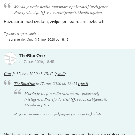
Morda je vecje stevilo samomorov pokazatelj inteligence.
Pravijo da visji IQ, vec zaskrbljenosti. Menda dejstvo.
Razočaran nad svetom, življenjem pa res ni težko biti.
Zgodovina sprememb…
spremenilo:
Cruz
(
17. nov 2020 ob 18:43
)
TheBlueOne
::
17. nov 2020, 18:45
Cruz
je
17. nov 2020 ob 18:42
izjavil
:
TheBlueOne
je
17. nov 2020 ob 18:35
izjavil
:
Morda je vecje stevilo samomorov pokazatelj
inteligence. Pravijo da visji IQ, vec zaskrbljenosti.
Menda dejstvo.
Razočaran nad svetom, življenjem pa res ni težko biti.
Morda bolj si pameten, bolj je samoumevno, bolj je zaksrbljujoce.