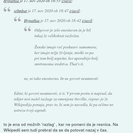
Hypathia
je
17. nov 2020 ob 18:55
izjavil
:
w0mbat
je
17. nov 2020 ob 18:47
izjavil
:
Hypathia
je
17. nov 2020 ob 18:42
izjavil
:
Odgovor je zelo enostaven in je bil
tukaj že velikokrat razložen.
Ženske imajo več poskusov samomora,
ker imajo težje življenje, moški so pa
pri tem bolj uspešni, ker uporabijo bolj
smrtonosna sredstva. That's it.
ne, ni tako enostavno. In ne govori neumnosti
Edini, ki govori neumnosti, si ti. V prvem postu si napisal, da
nikjer nisi našel razlage za omenjene številke, čeprav jo že
Wikipedija ponuja, prav to, ki sem jo navedla, ki pa očitno ne
ustreza tvoji agendi.
to je ena od možnih 'razlag' , kar ne pomeni da je resnica. Na
Wikipedii sem tudi prebral da se da potovat nazaj v čas.