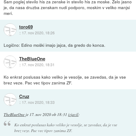
Sam poglej stevilo his za zenske in stevilo his za moske. Zelo jasno
je, da nasa druzba zenskam nudi podporo, moskim v veliko manjsi
meri.
toro69
::
17. nov 2020, 18:26
Logično: Edino moški imajo jajca, da gredo do konca.
TheBlueOne
::
17. nov 2020, 18:31
Ko enkrat poslusas kako veliko je vesolje, se zavedas, da je vse
brez veze. Pac vec tipov zanima ZF.
Cruz
::
17. nov 2020, 18:33
TheBlueOne
je
17. nov 2020 ob 18:31
izjavil
:
Ko enkrat poslusas kako veliko je vesolje, se zavedas, da je vse
brez veze. Pac vec tipov zanima ZF.