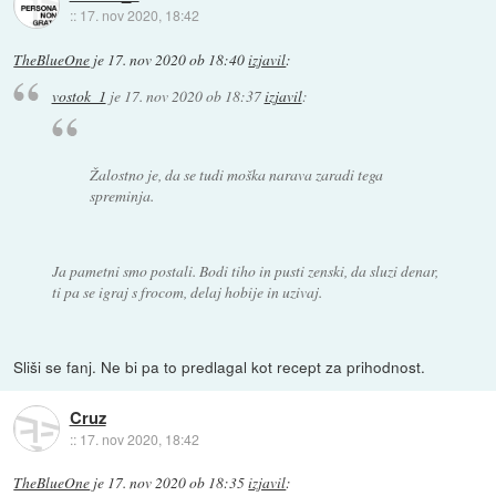
::
17. nov 2020, 18:42
TheBlueOne
je
17. nov 2020 ob 18:40
izjavil
:
vostok_1
je
17. nov 2020 ob 18:37
izjavil
:
Žalostno je, da se tudi moška narava zaradi tega
spreminja.
Ja pametni smo postali. Bodi tiho in pusti zenski, da sluzi denar,
ti pa se igraj s frocom, delaj hobije in uzivaj.
Sliši se fanj. Ne bi pa to predlagal kot recept za prihodnost.
Cruz
::
17. nov 2020, 18:42
TheBlueOne
je
17. nov 2020 ob 18:35
izjavil
: