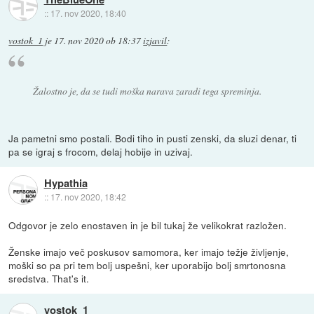
::
17. nov 2020, 18:40
vostok_1
je
17. nov 2020 ob 18:37
izjavil
:
Žalostno je, da se tudi moška narava zaradi tega spreminja.
Ja pametni smo postali. Bodi tiho in pusti zenski, da sluzi denar, ti
pa se igraj s frocom, delaj hobije in uzivaj.
Hypathia
::
17. nov 2020, 18:42
Odgovor je zelo enostaven in je bil tukaj že velikokrat razložen.
Ženske imajo več poskusov samomora, ker imajo težje življenje,
moški so pa pri tem bolj uspešni, ker uporabijo bolj smrtonosna
sredstva. That's it.
vostok_1