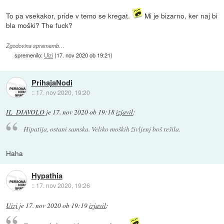
To pa vsekakor, pride v temo se kregat.
Mi je bizarno, ker naj bi
bla moški? The fuck?
Zgodovina sprememb…
spremenilo:
Uizi
(
17. nov 2020 ob 19:21
)
PrihajaNodi
::
17. nov 2020, 19:20
IL_DIAVOLO
je
17. nov 2020 ob 19:18
izjavil
:
Hipatija, ostani samska. Veliko moških življenj boš rešila.
Haha
Hypathia
::
17. nov 2020, 19:26
Uizi
je
17. nov 2020 ob 19:19
izjavil
: