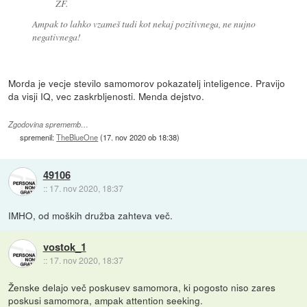
ZF.
Ampak to lahko vzameš tudi kot nekaj pozitivnega, ne nujno
negativnega!
Morda je vecje stevilo samomorov pokazatelj inteligence. Pravijo
da visji IQ, vec zaskrbljenosti. Menda dejstvo.
Zgodovina sprememb…
spremenil:
TheBlueOne
(
17. nov 2020 ob 18:38
)
49106
::
17. nov 2020, 18:37
IMHO, od moških družba zahteva več.
vostok_1
::
17. nov 2020, 18:37
Ženske delajo več poskusev samomora, ki pogosto niso zares
poskusi samomora, ampak attention seeking.