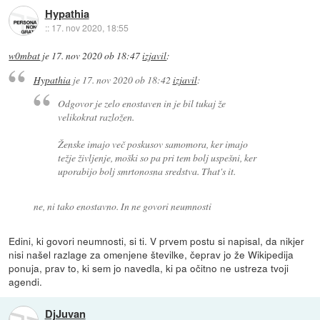
Hypathia
::
17. nov 2020, 18:55
w0mbat
je
17. nov 2020 ob 18:47
izjavil
:
Hypathia
je
17. nov 2020 ob 18:42
izjavil
:
Odgovor je zelo enostaven in je bil tukaj že
velikokrat razložen.
Ženske imajo več poskusov samomora, ker imajo
težje življenje, moški so pa pri tem bolj uspešni, ker
uporabijo bolj smrtonosna sredstva. That's it.
ne, ni tako enostavno. In ne govori neumnosti
Edini, ki govori neumnosti, si ti. V prvem postu si napisal, da nikjer
nisi našel razlage za omenjene številke, čeprav jo že Wikipedija
ponuja, prav to, ki sem jo navedla, ki pa očitno ne ustreza tvoji
agendi.
DjJuvan