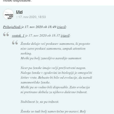
moski disposable.
Uizi
::
17. nov 2020, 18:53
PrihajaNodi
je
17. nov 2020 ob 18:49
izjavil
:
vostok_1
je
17. nov 2020 ob 18:37
izjavil
:
Ženske delajo več poskusev samomora, ki pogosto
niso zares poskusi samomora, ampak attention
seeking.
Moški pa bolj zanesljivo naredijo samomor.
Sicer pa ženske imajo večji preživetveni nagon.
Naloga ženske v zgodovini in biologiji je omogočiti
širitev vrste. Bebasto bi bilo od evolucije, da naredi
samomorilske ženske.
Moški pa so vedno bili disposable. Zato evolucija
ni pretirano skrbela za njihovo duševno trdnost.
Stabilnost že, ne pa trdnost.
Ženske so tudi bolj samovšečne po naravi. Bolj