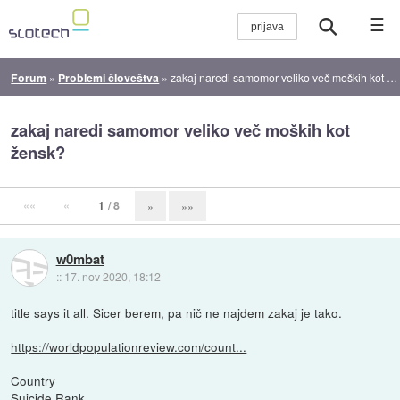
☰
Forum
»
Problemi človeštva
»
zakaj naredi samomor veliko več moških kot žensk?
zakaj naredi samomor veliko več moških kot
žensk?
««
«
1
/ 8
»
»»
w0mbat
::
17. nov 2020, 18:12
title says it all. Sicer berem, pa nič ne najdem zakaj je tako.
https://worldpopulationreview.com/count...
Country
Suicide Rank