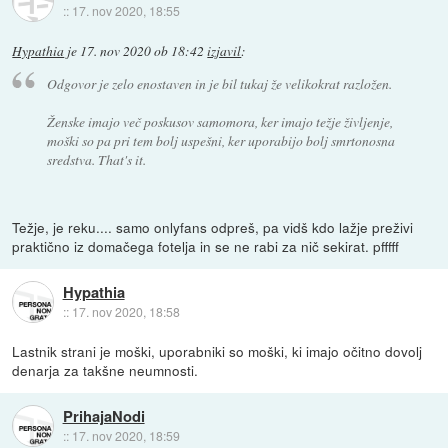
::
17. nov 2020, 18:55
Hypathia
je
17. nov 2020 ob 18:42
izjavil
:
Odgovor je zelo enostaven in je bil tukaj že velikokrat razložen.
Ženske imajo več poskusov samomora, ker imajo težje življenje,
moški so pa pri tem bolj uspešni, ker uporabijo bolj smrtonosna
sredstva. That's it.
Težje, je reku.... samo onlyfans odpreš, pa vidš kdo lažje preživi
praktično iz domačega fotelja in se ne rabi za nič sekirat. pfffff
Hypathia
::
17. nov 2020, 18:58
Lastnik strani je moški, uporabniki so moški, ki imajo očitno dovolj
denarja za takšne neumnosti.
PrihajaNodi
::
17. nov 2020, 18:59