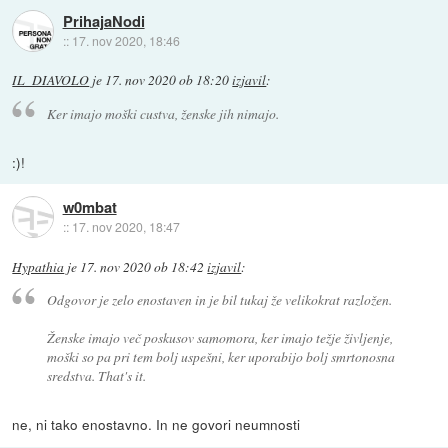
PrihajaNodi
::
17. nov 2020, 18:46
IL_DIAVOLO
je
17. nov 2020 ob 18:20
izjavil
:
Ker imajo moški custva, ženske jih nimajo.
:)!
w0mbat
::
17. nov 2020, 18:47
Hypathia
je
17. nov 2020 ob 18:42
izjavil
:
Odgovor je zelo enostaven in je bil tukaj že velikokrat razložen.
Ženske imajo več poskusov samomora, ker imajo težje življenje,
moški so pa pri tem bolj uspešni, ker uporabijo bolj smrtonosna
sredstva. That's it.
ne, ni tako enostavno. In ne govori neumnosti