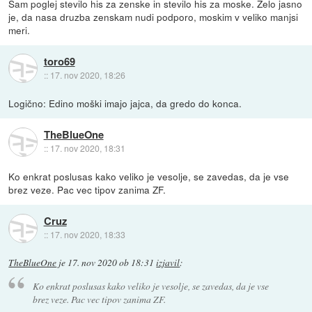
Sam poglej stevilo his za zenske in stevilo his za moske. Zelo jasno
je, da nasa druzba zenskam nudi podporo, moskim v veliko manjsi
meri.
toro69
::
17. nov 2020, 18:26
Logično: Edino moški imajo jajca, da gredo do konca.
TheBlueOne
::
17. nov 2020, 18:31
Ko enkrat poslusas kako veliko je vesolje, se zavedas, da je vse
brez veze. Pac vec tipov zanima ZF.
Cruz
::
17. nov 2020, 18:33
TheBlueOne
je
17. nov 2020 ob 18:31
izjavil
:
Ko enkrat poslusas kako veliko je vesolje, se zavedas, da je vse
brez veze. Pac vec tipov zanima ZF.