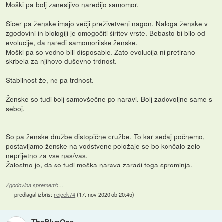
Moški pa bolj zanesljivo naredijo samomor.
Sicer pa ženske imajo večji preživetveni nagon. Naloga ženske v
zgodovini in biologiji je omogočiti širitev vrste. Bebasto bi bilo od
evolucije, da naredi samomorilske ženske.
Moški pa so vedno bili disposable. Zato evolucija ni pretirano
skrbela za njihovo duševno trdnost.
Stabilnost že, ne pa trdnost.
Ženske so tudi bolj samovšečne po naravi. Bolj zadovoljne same s
seboj.
So pa ženske družbe distopične družbe. To kar sedaj počnemo,
postavljamo ženske na vodstvene položaje se bo končalo zelo
neprijetno za vse nas/vas.
Žalostno je, da se tudi moška narava zaradi tega spreminja.
Zgodovina sprememb…
predlagal izbris:
nejcek74
(
17. nov 2020 ob 20:45
)
TheBlueOne