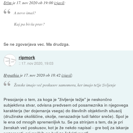
D3m
je
17. nov 2020 ob 19:00
izjavil
:
A novo imaš?
Kaj pa bivša prav?
Se ne zgovarjava vec. Ma drudzga.
ripmork
::
17. nov 2020, 19:03
Hypathia
je
17. nov 2020 ob 18:42
izjavil
:
Ženske imajo več poskusov samomora, ker imajo težje življenje
Presojanje o tem, za koga je "življenje težje" je neskončno
subjektivna stvar, odvisna predvsem od posameznika in njegovega
karakterja (ter dojemanja vsega) do številnih objektivnih situacij
(družinske okoliščine, okolje, nenazadnje tudi faktor sreče). Spol je
le ena od mnogih spremenljivk tu. Se pa strinjam s tem, da je pri
ženskah več poskusov, kot je že nekdo napisal - gre bolj za iskanje