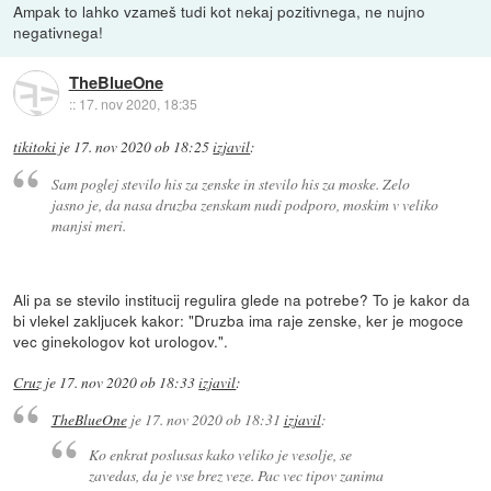
Ampak to lahko vzameš tudi kot nekaj pozitivnega, ne nujno
negativnega!
TheBlueOne
::
17. nov 2020, 18:35
tikitoki
je
17. nov 2020 ob 18:25
izjavil
:
Sam poglej stevilo his za zenske in stevilo his za moske. Zelo
jasno je, da nasa druzba zenskam nudi podporo, moskim v veliko
manjsi meri.
Ali pa se stevilo institucij regulira glede na potrebe? To je kakor da
bi vlekel zakljucek kakor: "Druzba ima raje zenske, ker je mogoce
vec ginekologov kot urologov.".
Cruz
je
17. nov 2020 ob 18:33
izjavil
:
TheBlueOne
je
17. nov 2020 ob 18:31
izjavil
:
Ko enkrat poslusas kako veliko je vesolje, se
zavedas, da je vse brez veze. Pac vec tipov zanima