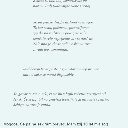
Ženske so tudi bolj samovšečne po
naravi. Bolj zadovoljne same s seboj.
So pa ženske družbe distopične družbe.
To kar sedaj počnemo, postavljamo
ženske na vodstvene položaje se bo
končalo zelo neprijetno za vse nas/vas.
Žalostno je, da se tudi moška narava
zaradi tega spreminja.
Rad berem tvoje poste. Crna vdova je lep primer v
naravi kako so moski disposable.
To govorite samo taki, ki ste bli v lajfu večkrat zavrnjeni od
žensk. Če si izgubil na genetski loteriji, tega niso krive ženske.
Jebiga, narava je kurba.
Mogoce. Se pa ne sekiram prevec. Mam zdj 10 let mlajso:)