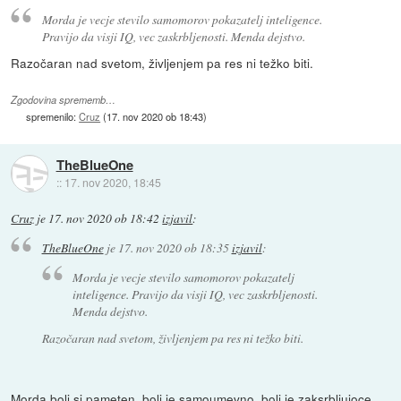
Morda je vecje stevilo samomorov pokazatelj inteligence.
Pravijo da visji IQ, vec zaskrbljenosti. Menda dejstvo.
Razočaran nad svetom, življenjem pa res ni težko biti.
Zgodovina sprememb…
spremenilo:
Cruz
(
17. nov 2020 ob 18:43
)
TheBlueOne
::
17. nov 2020, 18:45
Cruz
je
17. nov 2020 ob 18:42
izjavil
:
TheBlueOne
je
17. nov 2020 ob 18:35
izjavil
:
Morda je vecje stevilo samomorov pokazatelj
inteligence. Pravijo da visji IQ, vec zaskrbljenosti.
Menda dejstvo.
Razočaran nad svetom, življenjem pa res ni težko biti.
Morda bolj si pameten, bolj je samoumevno, bolj je zaksrbljujoce.