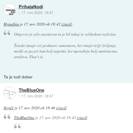
PrihajaNodi
::
17. nov 2020, 18:47
Hypathia
je
17. nov 2020 ob 18:42
izjavil
:
Odgovor je zelo enostaven in je bil tukaj že velikokrat razložen.
Ženske imajo več poskusov samomora, ker imajo težje življenje,
moški so pa pri tem bolj uspešni, ker uporabijo bolj smrtonosna
sredstva. That's it.
Ta je tudi dober
TheBlueOne
::
17. nov 2020, 18:47
floyd1
je
17. nov 2020 ob 18:46
izjavil
:
TheBlueOne
je
17. nov 2020 ob 18:45
izjavil
: