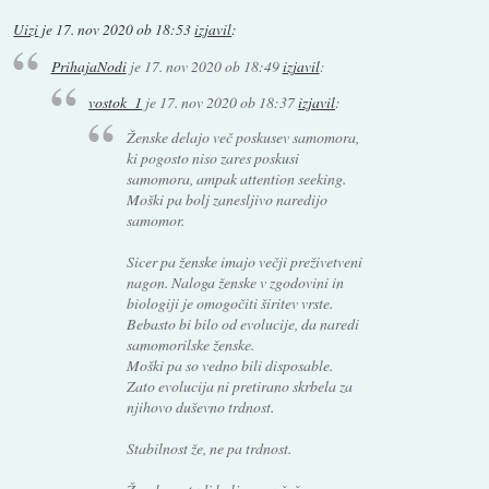
Uizi
je
17. nov 2020 ob 18:53
izjavil
:
PrihajaNodi
je
17. nov 2020 ob 18:49
izjavil
:
vostok_1
je
17. nov 2020 ob 18:37
izjavil
:
Ženske delajo več poskusev samomora,
ki pogosto niso zares poskusi
samomora, ampak attention seeking.
Moški pa bolj zanesljivo naredijo
samomor.
Sicer pa ženske imajo večji preživetveni
nagon. Naloga ženske v zgodovini in
biologiji je omogočiti širitev vrste.
Bebasto bi bilo od evolucije, da naredi
samomorilske ženske.
Moški pa so vedno bili disposable.
Zato evolucija ni pretirano skrbela za
njihovo duševno trdnost.
Stabilnost že, ne pa trdnost.