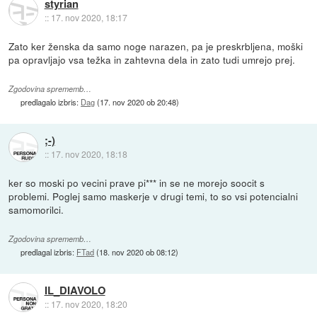
styrian
::
17. nov 2020, 18:17
Zato ker ženska da samo noge narazen, pa je preskrbljena, moški
pa opravljajo vsa težka in zahtevna dela in zato tudi umrejo prej.
Zgodovina sprememb…
predlagalo izbris:
Dag
(
17. nov 2020 ob 20:48
)
;-)
::
17. nov 2020, 18:18
ker so moski po vecini prave pi*** in se ne morejo soocit s
problemi. Poglej samo maskerje v drugi temi, to so vsi potencialni
samomorilci.
Zgodovina sprememb…
predlagal izbris:
FTad
(
18. nov 2020 ob 08:12
)
IL_DIAVOLO
::
17. nov 2020, 18:20