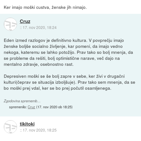
Ker imajo moški custva, ženske jih nimajo.
Cruz
::
17. nov 2020, 18:24
Eden izmed razlogov je definitivno kultura. V povprečju imajo
ženske boljše socialno življenje, kar pomeni, da imajo vedno
nekoga, kateremu se lahko potožijo. Prav tako so bolj mnenja, da
se probleme da rešiti, bolj optimistične narave, več dajo na
mentalno zdravje, osebnostno rast.
Depresiven moški se še bolj zapre v sebe, ker živi v drugačni
kulturi(čeprav se situacija izboljšuje). Prav tako sem mnenja, da se
bo moški prej vdal, ker se bo prej počutil osamljenega.
Zgodovina sprememb…
spremenilo:
Cruz
(
17. nov 2020 ob 18:25
)
tikitoki
::
17. nov 2020, 18:25