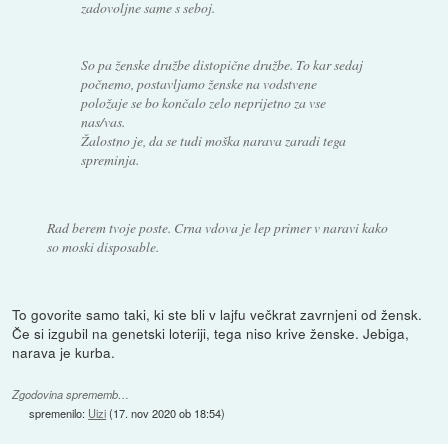
zadovoljne same s seboj.
So pa ženske družbe distopične družbe. To kar sedaj
počnemo, postavljamo ženske na vodstvene
položaje se bo končalo zelo neprijetno za vse
nas/vas.
Žalostno je, da se tudi moška narava zaradi tega
spreminja.
Rad berem tvoje poste. Crna vdova je lep primer v naravi kako
so moski disposable.
To govorite samo taki, ki ste bli v lajfu večkrat zavrnjeni od žensk.
Če si izgubil na genetski loteriji, tega niso krive ženske. Jebiga,
narava je kurba.
Zgodovina sprememb…
spremenilo:
Uizi
(
17. nov 2020 ob 18:54
)