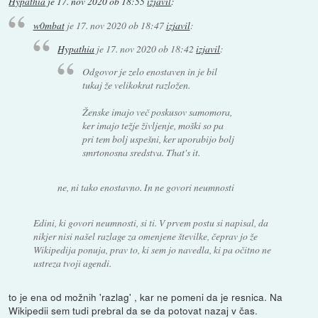
Hypathia
je
17. nov 2020 ob 18:55
izjavil
:
w0mbat
je
17. nov 2020 ob 18:47
izjavil
:
Hypathia
je
17. nov 2020 ob 18:42
izjavil
:
Odgovor je zelo enostaven in je bil
tukaj že velikokrat razložen.
Ženske imajo več poskusov samomora,
ker imajo težje življenje, moški so pa
pri tem bolj uspešni, ker uporabijo bolj
smrtonosna sredstva. That's it.
ne, ni tako enostavno. In ne govori neumnosti
Edini, ki govori neumnosti, si ti. V prvem postu si napisal, da
nikjer nisi našel razlage za omenjene številke, čeprav jo že
Wikipedija ponuja, prav to, ki sem jo navedla, ki pa očitno ne
ustreza tvoji agendi.
to je ena od možnih 'razlag' , kar ne pomeni da je resnica. Na
Wikipedii sem tudi prebral da se da potovat nazaj v čas.