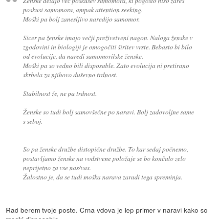
Ženske delajo več poskusev samomora, ki pogosto niso zares
poskusi samomora, ampak attention seeking.
Moški pa bolj zanesljivo naredijo samomor.
Sicer pa ženske imajo večji preživetveni nagon. Naloga ženske v
zgodovini in biologiji je omogočiti širitev vrste. Bebasto bi bilo
od evolucije, da naredi samomorilske ženske.
Moški pa so vedno bili disposable. Zato evolucija ni pretirano
skrbela za njihovo duševno trdnost.
Stabilnost že, ne pa trdnost.
Ženske so tudi bolj samovšečne po naravi. Bolj zadovoljne same
s seboj.
So pa ženske družbe distopične družbe. To kar sedaj počnemo,
postavljamo ženske na vodstvene položaje se bo končalo zelo
neprijetno za vse nas/vas.
Žalostno je, da se tudi moška narava zaradi tega spreminja.
Rad berem tvoje poste. Crna vdova je lep primer v naravi kako so