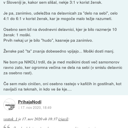
v Sloveniji je, kakor sem slišal, nekje 3:1 v korist žensk.
Je pa, zanimivo, udeležba na delavnicah za "delo na sebi", celo
4:1 do 6:1 v korist žensk, kar je mogoče malo težje razumeti.
Osebno sem bil na dvodnevni delavnici, kjer je bilo razmerje 10
žensk: 1 moški.
Prvih nekaj ur je bilo "hudo", kasneje pa zanimivo.
Ženske pač "ta" znanja dobesedno vpijajo... Moški dosti manj.
Ne bom pa NIKOLI trdil, da je med moškimi dosti več samomorov
ravno zato, ker ogromna večina ne dela na sebi (v smislu delavnic
za osebno rast).
Če sem malo ciničen, oni osebno rastejo v kafičih in gostilnah, kot
navijači na tekmah, in kdo ve še kje....
PrihajaNodi
::
17. nov 2020, 18:49
vostok_1
je
17. nov 2020 ob 18:37
izjavil
: