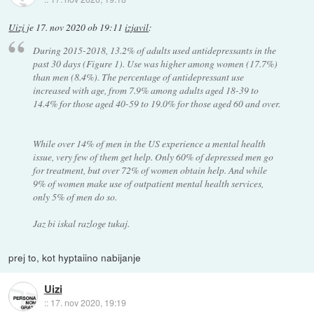
Uizi
je
17. nov 2020 ob 19:11
izjavil
:
During 2015-2018, 13.2% of adults used antidepressants in the
past 30 days (Figure 1). Use was higher among women (17.7%)
than men (8.4%). The percentage of antidepressant use
increased with age, from 7.9% among adults aged 18-39 to
14.4% for those aged 40-59 to 19.0% for those aged 60 and over.
While over 14% of men in the US experience a mental health
issue, very few of them get help. Only 60% of depressed men go
for treatment, but over 72% of women obtain help. And while
9% of women make use of outpatient mental health services,
only 5% of men do so.
Jaz bi iskal razloge tukaj.
prej to, kot hyptaiino nabijanje
Uizi
::
17. nov 2020, 19:19