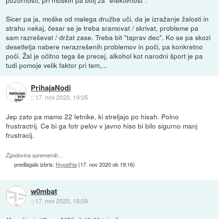
pozornosti, pri moških pa bolj za "efektivnost".
Sicer pa ja, moške od malega družba uči, da je izražanje žalosti in
strahu nekaj, česar se je treba sramovat / skrivat, probleme pa
sam razreševat / držat zase. Treba bit "taprav dec". Ko se pa skozi
desetletja nabere nerazrešenih problemov in poči, pa konkretno
poči. Žal je očitno tega še precej, alkohol kot narodni šport je pa
tudi pomoje velik faktor pri tem,...
PrihajaNodi
::
17. nov 2020, 19:05
Jep zato pa mamo 22 letnike, ki streljajo po hisah. Polno
frustractrij. Ce bi ga fotr pelov v javno hiso bi bilo sigurno manj
frustracij.
Zgodovina sprememb…
predlagalo izbris:
Hypathia
(
17. nov 2020 ob 19:16
)
w0mbat
::
17. nov 2020, 19:09