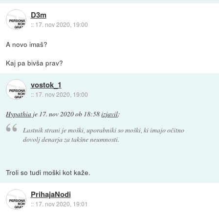
D3m
::
17. nov 2020, 19:00
A novo imaš?
Kaj pa bivša prav?
vostok_1
::
17. nov 2020, 19:00
Hypathia
je
17. nov 2020 ob 18:58
izjavil
:
Lastnik strani je moški, uporabniki so moški, ki imajo očitno
dovolj denarja za takšne neumnosti.
Troli so tudi moški kot kaže.
PrihajaNodi
::
17. nov 2020, 19:01