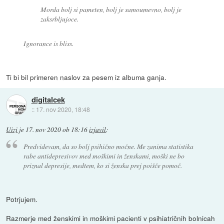
Morda bolj si pameten, bolj je samoumevno, bolj je
zaksrbljujoce.
Ignorance is bliss.
Ti bi bil primeren naslov za pesem iz albuma ganja.
digitalcek
::
17. nov 2020, 18:48
Uizi
je
17. nov 2020 ob 18:16
izjavil
:
Predvidevam, da so bolj psihično močne. Me zanima statistika
rabe antidepresivov med moškimi in ženskami, moški ne bo
priznal depresije, medtem, ko si ženska prej poišče pomoč.
Potrjujem.
Razmerje med ženskimi in moškimi pacienti v psihiatričnih bolnicah