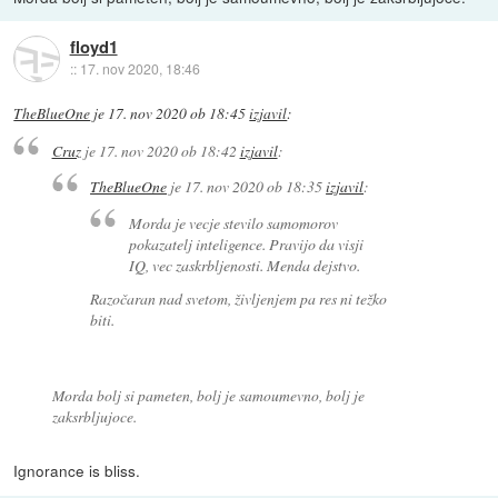
floyd1
::
17. nov 2020, 18:46
TheBlueOne
je
17. nov 2020 ob 18:45
izjavil
:
Cruz
je
17. nov 2020 ob 18:42
izjavil
:
TheBlueOne
je
17. nov 2020 ob 18:35
izjavil
:
Morda je vecje stevilo samomorov
pokazatelj inteligence. Pravijo da visji
IQ, vec zaskrbljenosti. Menda dejstvo.
Razočaran nad svetom, življenjem pa res ni težko
biti.
Morda bolj si pameten, bolj je samoumevno, bolj je
zaksrbljujoce.
Ignorance is bliss.