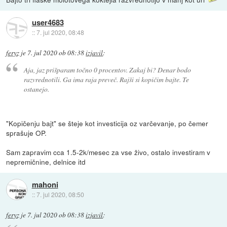
user4683
::
7. jul 2020, 08:48
feryz
je
7. jul 2020 ob 08:38
izjavil
:
Aja, jaz prišparam točno 0 procentov. Zakaj bi? Denar bodo
razvrednotili. Ga ima raja preveč. Rajši si kopičim bajte. Te
ostanejo.
"Kopičenju bajt" se šteje kot investicija oz varčevanje, po čemer
sprašuje OP.
Sam zapravim cca 1.5-2k/mesec za vse živo, ostalo investiram v
nepremičnine, delnice itd
mahoni
::
7. jul 2020, 08:50
feryz
je
7. jul 2020 ob 08:38
izjavil
: