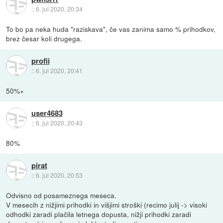
::
6. jul 2020, 20:34
To bo pa neka huda "raziskava", če vas zanima samo % prihodkov,
brez česar koli drugega.
profii
::
6. jul 2020, 20:41
50%+
user4683
::
6. jul 2020, 20:43
80%
pirat
::
6. jul 2020, 20:53
Odvisno od posameznega meseca.
V mesecih z nižjimi prihodki in višjimi stroški (recimo julij -> visoki
odhodki zaradi plačila letnega dopusta, nižji prihodki zaradi