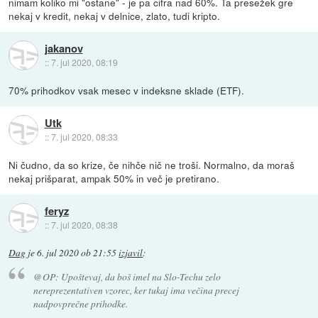
nimam koliko mi "ostane" - je pa cifra nad 60%. Ta presežek gre
nekaj v kredit, nekaj v delnice, zlato, tudi kripto.
jakanov
::
7. jul 2020, 08:19
70% prihodkov vsak mesec v indeksne sklade (ETF).
Utk
::
7. jul 2020, 08:33
Ni čudno, da so krize, če nihče nič ne troši. Normalno, da moraš
nekaj prišparat, ampak 50% in več je pretirano.
feryz
::
7. jul 2020, 08:38
Dag
je
6. jul 2020 ob 21:55
izjavil
:
@OP: Upoštevaj, da boš imel na Slo-Techu zelo
nereprezentativen vzorec, ker tukaj ima večina precej
nadpovprečne prihodke.