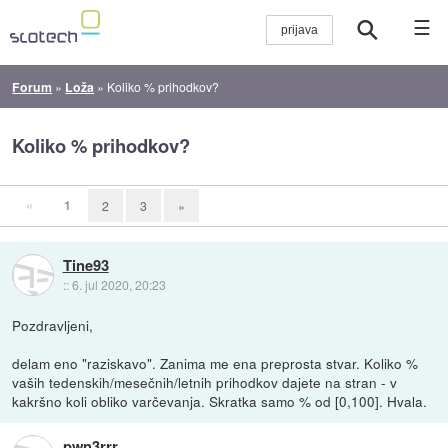
☰
Forum
»
Loža
»
Koliko % prihodkov?
Koliko % prihodkov?
«
1
2
3
»
Tine93
::
6. jul 2020, 20:23
Pozdravljeni,
delam eno "raziskavo". Zanima me ena preprosta stvar. Koliko %
vaših tedenskih/mesečnih/letnih prihodkov dajete na stran - v
kakršno koli obliko varčevanja. Skratka samo % od [0,100]. Hvala.
pwn3rrr