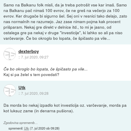
Samo na Balkanu folk misli, da je treba potrošit vse kar imaš. Samo
na Balkanu pač nimaš 100 evrov, če ne greš na večerjo za 100
evrov. Ker drugače bi sigurno šel. Sej oni v resnici tako delajo, zato
nas normalnih ne razumejo. Jaz zase nimam pojma kak procent
prišparam. Nekaj gre direkt v delnice itd., to mi je jasno, od
ostalega gre pa nekaj v druge "investicije", ki lahko so ali pa niso
varčevanje. Če bo okroglo bo lopata, če špičasto pa vile...
dexterboy
::
7. jul 2020, 09:27
Če bo okroglo bo lopata, če špičasto pa vile...
Kaj si pa želel s tem povedati?
Utk
::
7. jul 2020, 09:28
Da morda bo nekaj izpadlo kot investicija oz. varčevanje, morda pa
kot luksuz zame (in denarna pušiona).
Zgodovina sprememb…
spremenil:
Utk
(
7. jul 2020 ob 09:28
)