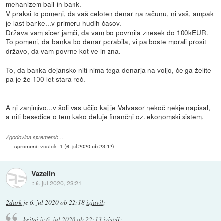
mehanizem bail-in bank.
V praksi to pomeni, da vaš celoten denar na računu, ni vaš, ampak
je last banke...v primeru hudih časov.
Država vam sicer jamči, da vam bo povrnila znesek do 100kEUR.
To pomeni, da banka bo denar porabila, vi pa boste morali prosit
državo, da vam povrne kot ve in zna.
To, da banka dejansko niti nima tega denarja na voljo, če ga želite
pa je že 100 let stara reč.
A ni zanimivo...v šoli vas učijo kaj je Valvasor nekoč nekje napisal,
a niti besedice o tem kako deluje finančni oz. ekonomski sistem.
Zgodovina sprememb…
spremenil:
vostok_1
(
6. jul 2020 ob 23:12
)
Vazelin
::
6. jul 2020, 23:21
2dark
je
6. jul 2020 ob 22:18
izjavil
:
keitai
je
6. jul 2020 ob 22:13
izjavil
: