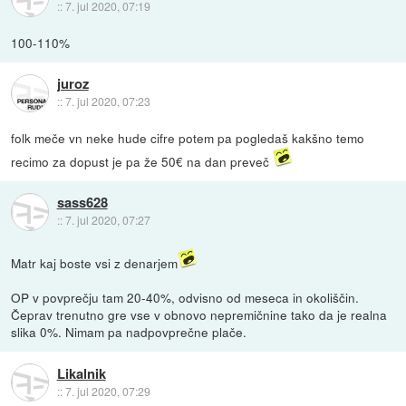
::
7. jul 2020, 07:19
100-110%
juroz
::
7. jul 2020, 07:23
folk meče vn neke hude cifre potem pa pogledaš kakšno temo
recimo za dopust je pa že 50€ na dan preveč
sass628
::
7. jul 2020, 07:27
Matr kaj boste vsi z denarjem
OP v povprečju tam 20-40%, odvisno od meseca in okoliščin.
Čeprav trenutno gre vse v obnovo nepremičnine tako da je realna
slika 0%. Nimam pa nadpovprečne plače.
Likalnik
::
7. jul 2020, 07:29