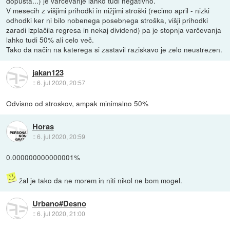
dopusta...) je varčevanje lahko tudi negativno.
V mesecih z višjimi prihodki in nižjimi stroški (recimo april - nizki
odhodki ker ni bilo nobenega posebnega stroška, višji prihodki
zaradi izplačila regresa in nekaj dividend) pa je stopnja varčevanja
lahko tudi 50% ali celo več.
Tako da način na katerega si zastavil raziskavo je zelo neustrezen.
jakan123
::
6. jul 2020, 20:57
Odvisno od stroskov, ampak minimalno 50%
Horas
::
6. jul 2020, 20:59
0.000000000000001%
žal je tako da ne morem in niti nikol ne bom mogel.
Urbano#Desno
::
6. jul 2020, 21:00