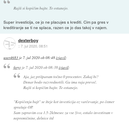
Rajši si kopičim bajte. Te ostanejo.
Super investicija, ce jo ne placujes s krediti. Cim pa gres v
kreditiranje se ti ne splaca, razen ce jo das takoj v najem.
dexterboy
::
7. jul 2020, 08:51
user4683
je
7. jul 2020 ob 08:48
izjavil
:
feryz
je
7. jul 2020 ob 08:38
izjavil
:
Aja, jaz prišparam točno 0 procentov. Zakaj bi?
Denar bodo razvrednotili. Ga ima raja preveč.
Rajši si kopičim bajte. Te ostanejo.
"Kopičenju bajt" se šteje kot investicija oz varčevanje, po čemer
sprašuje OP.
Sam zapravim cca 1.5-2k/mesec za vse živo, ostalo investiram v
nepremičnine, delnice itd