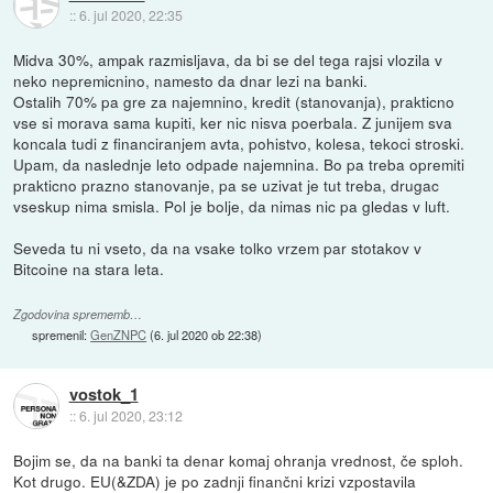
::
6. jul 2020, 22:35
Midva 30%, ampak razmisljava, da bi se del tega rajsi vlozila v
neko nepremicnino, namesto da dnar lezi na banki.
Ostalih 70% pa gre za najemnino, kredit (stanovanja), prakticno
vse si morava sama kupiti, ker nic nisva poerbala. Z junijem sva
koncala tudi z financiranjem avta, pohistvo, kolesa, tekoci stroski.
Upam, da naslednje leto odpade najemnina. Bo pa treba opremiti
prakticno prazno stanovanje, pa se uzivat je tut treba, drugac
vseskup nima smisla. Pol je bolje, da nimas nic pa gledas v luft.
Seveda tu ni vseto, da na vsake tolko vrzem par stotakov v
Bitcoine na stara leta.
Zgodovina sprememb…
spremenil:
GenZNPC
(
6. jul 2020 ob 22:38
)
vostok_1
::
6. jul 2020, 23:12
Bojim se, da na banki ta denar komaj ohranja vrednost, če sploh.
Kot drugo. EU(&ZDA) je po zadnji finančni krizi vzpostavila