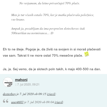
Ne verjamem, da letno privarčuješ 70% plače.
Men je tut včasih ostalo 70%, ker je matka plačevala položnice,
vso hrano.
Ampak ja, pozabljam da ima povprečen slotechovec itak
500eur/dan na normiranca... :D
Eh to ne šteje. Pogoje je, da živiš na svojem in si moraš plačevati
vse sam. Takrat ti ne more ostat 70% mesečne plače.
Ja, ja. Sej vemo, da je slotech poln takih, k majo 400-500 na dan.
mahoni
::
7. jul 2020, 09:21
dexterboy
je
7. jul 2020 ob 09:15
izjavil
:
user4683
je
7. jul 2020 ob 09:04
izjavil
: