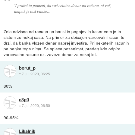
V praksi to pomeni, da vaš celoten denar na računu, ni vaš,
ampak je last banke...
Zelo odvisno od racuna na banki in pogojev in kakor vem je ta
sistem ze nekaj casa. Na primer za obicajen varcevalni racun to
drzi, da banka vlozen denar naprej investira. Pri nekaterih racunih
pa banka tega nima. Se splaca pozanimat, preden kdo odpira
varcevalne racune oz. zaveze denar za nekaj let.
borut_p
::
7. jul 2020, 06:25
80%
c3p0
::
7. jul 2020, 06:50
90-95%
Likalnik