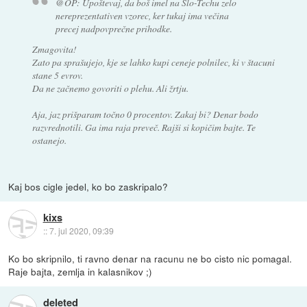
@OP: Upoštevaj, da boš imel na Slo-Techu zelo
nereprezentativen vzorec, ker tukaj ima večina
precej nadpovprečne prihodke.
Zmagovita!
Zato pa sprašujejo, kje se lahko kupi ceneje polnilec, ki v štacuni
stane 5 evrov.
Da ne začnemo govoriti o plehu. Ali žrtju.
Aja, jaz prišparam točno 0 procentov. Zakaj bi? Denar bodo
razvrednotili. Ga ima raja preveč. Rajši si kopičim bajte. Te
ostanejo.
Kaj bos cigle jedel, ko bo zaskripalo?
kixs
::
7. jul 2020, 09:39
Ko bo skripnilo, ti ravno denar na racunu ne bo cisto nic pomagal.
Raje bajta, zemlja in kalasnikov ;)
deleted