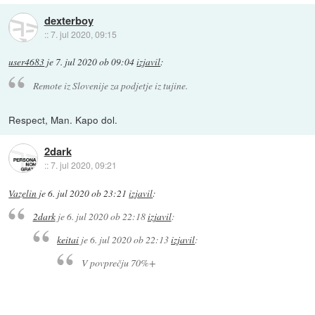
dexterboy
::
7. jul 2020, 09:15
user4683
je
7. jul 2020 ob 09:04
izjavil
:
Remote iz Slovenije za podjetje iz tujine.
Respect, Man. Kapo dol.
2dark
::
7. jul 2020, 09:21
Vazelin
je
6. jul 2020 ob 23:21
izjavil
:
2dark
je
6. jul 2020 ob 22:18
izjavil
:
keitai
je
6. jul 2020 ob 22:13
izjavil
:
V povprečju 70%+