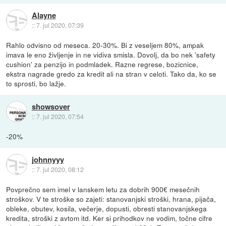
Alayne
::
7. jul 2020, 07:39
Rahlo odvisno od meseca. 20-30%. Bi z veseljem 80%, ampak
imava le eno življenje in ne vidiva smisla. Dovolj, da bo nek 'safety
cushion' za penzijo in podmladek. Razne regrese, bozicnice,
ekstra nagrade gredo za kredit ali na stran v celoti. Tako da, ko se
to sprosti, bo lažje.
showsover
::
7. jul 2020, 07:54
-20%
johnnyyy
::
7. jul 2020, 08:12
Povprečno sem imel v lanskem letu za dobrih 900€ mesečnih
stroškov. V te stroške so zajeti: stanovanjski stroški, hrana, pijača,
obleke, obutev, kosila, večerje, dopusti, obresti stanovanjskega
kredita, stroški z avtom itd. Ker si prihodkov ne vodim, točne cifre