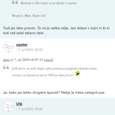
Remote iz Slovenije za podjetje iz tujine.
Respect, Man. Kapo dol.
Tudi jaz tako pravim. To mi je velika zelja. Jaz delam v tujini in bi si
tudi rad zelel taksno delo.
opeter
::
7. jul 2020, 09:23
juroz
je
7. jul 2020 ob 07:23
izjavil
:
folk meče vn neke hude cifre potem pa pogledaš kakšno temo
recimo za dopust je pa že 50€ na dan preveč
Ja, kako pa lahko drugače šparaš? Nekje je treba zategnit pas.
Utk
::
7. jul 2020, 09:26