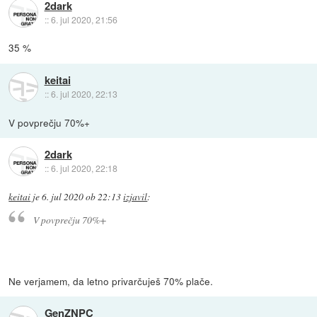
2dark
::
6. jul 2020, 21:56
35 %
keitai
::
6. jul 2020, 22:13
V povprečju 70%+
2dark
::
6. jul 2020, 22:18
keitai
je
6. jul 2020 ob 22:13
izjavil
:
V povprečju 70%+
Ne verjamem, da letno privarčuješ 70% plače.
GenZNPC