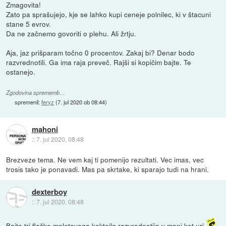
Zmagovita!
Zato pa sprašujejo, kje se lahko kupi ceneje polnilec, ki v štacuni
stane 5 evrov.
Da ne začnemo govoriti o plehu. Ali žrtju.
Aja, jaz prišparam točno 0 procentov. Zakaj bi? Denar bodo
razvrednotili. Ga ima raja preveč. Rajši si kopičim bajte. Te
ostanejo.
Zgodovina sprememb…
spremenil:
feryz
(
7. jul 2020 ob 08:44
)
mahoni
::
7. jul 2020, 08:48
Brezveze tema. Ne vem kaj ti pomenijo rezultati. Vec imas, vec
trosis tako je ponavadi. Mas pa skrtake, ki sparajo tudi na hrani.
dexterboy
::
7. jul 2020, 08:48
Bajto tri flaške molotovega koktejla razvrednotijo v manj kot uri