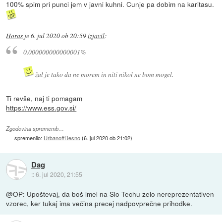
100% spim pri punci jem v javni kuhni. Cunje pa dobim na karitasu.
Horas
je
6. jul 2020 ob 20:59
izjavil
:
0.000000000000001%
žal je tako da ne morem in niti nikol ne bom mogel.
Ti revše, naj ti pomagam
https://www.ess.gov.si/
Zgodovina sprememb…
spremenilo:
Urbano#Desno
(
6. jul 2020 ob 21:02
)
Dag
::
6. jul 2020, 21:55
@OP: Upoštevaj, da boš imel na Slo-Techu zelo nereprezentativen
vzorec, ker tukaj ima večina precej nadpovprečne prihodke.