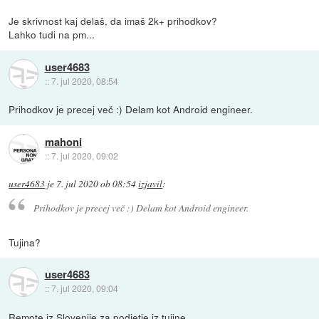
Je skrivnost kaj delaš, da imaš 2k+ prihodkov?
Lahko tudi na pm...
user4683
::
7. jul 2020, 08:54
Prihodkov je precej več :) Delam kot Android engineer.
mahoni
::
7. jul 2020, 09:02
user4683
je
7. jul 2020 ob 08:54
izjavil
:
Prihodkov je precej več :) Delam kot Android engineer.
Tujina?
user4683
::
7. jul 2020, 09:04
Remote iz Slovenije za podjetje iz tujine.