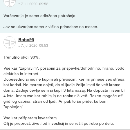
::
7. jul 2020, 09:52
Varčevanje je samo odložena potrošnja.
Jaz se ukvarjam samo z višino prihodkov na mesec.
Bobo95
::
7. jul 2020, 09:53
Trenutno okoli 90%.
Vse kar "zapravim", porabim za prispevke/dohodnino, hrano, vodo,
elektriko in internet.
Dobesedno si nič ne kupim ali privoščim, ker mi prinese več stresa
kot koristi. Ne morem dojeti, da si ljudje želijo imeti še več krame
doma. Zadnje čevlje sem si kupil 3 leta nazaj. Na dopustu nisem bil
4 leta. Imam vse kar rabim in ne rabim nič več. Razen mogoče off-
grid log cabina, stran od ljudi. Ampak to še pride, ko bom
"upokojen".
Vse kar prišparam investiram.
Cilj je preprost: živeti od investicij in se rešit potrebe po delu.