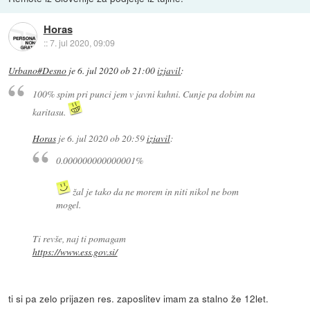
Horas
::
7. jul 2020, 09:09
Urbano#Desno
je
6. jul 2020 ob 21:00
izjavil
:
100% spim pri punci jem v javni kuhni. Cunje pa dobim na
karitasu.
Horas
je
6. jul 2020 ob 20:59
izjavil
:
0.000000000000001%
žal je tako da ne morem in niti nikol ne bom
mogel.
Ti revše, naj ti pomagam
https://www.ess.gov.si/
ti si pa zelo prijazen res. zaposlitev imam za stalno že 12let.