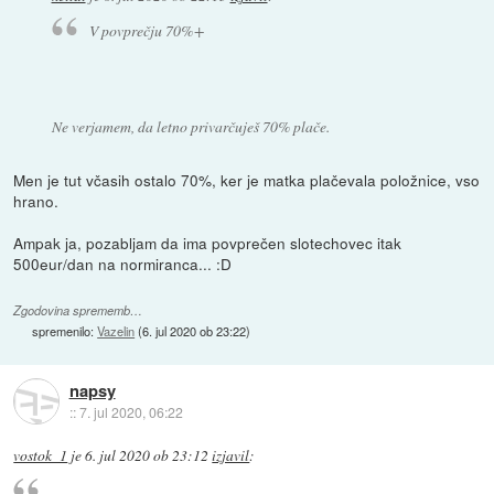
V povprečju 70%+
Ne verjamem, da letno privarčuješ 70% plače.
Men je tut včasih ostalo 70%, ker je matka plačevala položnice, vso
hrano.
Ampak ja, pozabljam da ima povprečen slotechovec itak
500eur/dan na normiranca... :D
Zgodovina sprememb…
spremenilo:
Vazelin
(
6. jul 2020 ob 23:22
)
napsy
::
7. jul 2020, 06:22
vostok_1
je
6. jul 2020 ob 23:12
izjavil
: