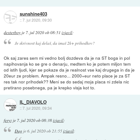
sunshine403
::
7. jul 2020, 09:30
dexterboy
je
7. jul 2020 ob 08:51
izjavil
:
Je skrivnost kaj delaš, da imaš 2k+ prihodkov?
Ok saj zares sem mi vedno bolj dozdeva da je na ST boga in pol
napihovanja ko se gre o denarju, medtem ko je potem miljon tem
od istih ljudi, kjer se pokaze da je realnost vse kaj drugega in da je
20eur ze problem. Ampak resno... 2000+eur neto place je za ST
res tak nor prihodek?? Meni se do sedaj moja placa ni zdela nic
pretirano posebnega, pa je krepko visja kot to.
IL_DIAVOLO
::
7. jul 2020, 09:34
feryz
je
7. jul 2020 ob 08:38
izjavil
:
Dag
je
6. jul 2020 ob 21:55
izjavil
: