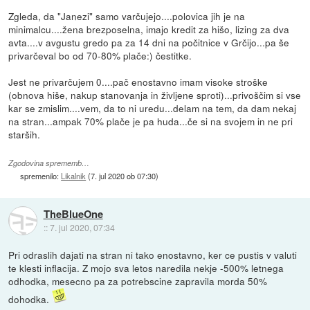
Zgleda, da "Janezi" samo varčujejo....polovica jih je na
minimalcu....žena brezposelna, imajo kredit za hišo, lizing za dva
avta....v avgustu gredo pa za 14 dni na počitnice v Grčijo...pa še
privarčeval bo od 70-80% plače:) čestitke.
Jest ne privarčujem 0....pač enostavno imam visoke stroške
(obnova hiše, nakup stanovanja in življene sproti)...privoščim si vse
kar se zmislim....vem, da to ni uredu...delam na tem, da dam nekaj
na stran...ampak 70% plače je pa huda...če si na svojem in ne pri
starših.
Zgodovina sprememb…
spremenilo:
Likalnik
(
7. jul 2020 ob 07:30
)
TheBlueOne
::
7. jul 2020, 07:34
Pri odraslih dajati na stran ni tako enostavno, ker ce pustis v valuti
te klesti inflacija. Z mojo sva letos naredila nekje -500% letnega
odhodka, mesecno pa za potrebscine zapravila morda 50%
dohodka.