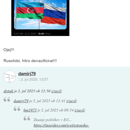
Ojej!!!
Rusofobi, hitro denacificirat!!!
damirj79
::
2. jul 2025, 13:07
skrtuh
je
2. jul 2025 ob 12:56
izjavil
:
damirj79
je
2. jul 2025 ob 12:41
izjavil
:
bm1973
je
2. jul 2025 ob 08:54
izjavil
:
Znanje politikov v EU...
https://insajder.com/svet/estonska-