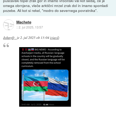
puščavski topel zrak gor in imamo vročinski val kot sedaj, če je
omega obrnjena, vleče arktični mrzel zrak dol in imamo spomladi
pozebe. Ali kot si rekel, "modro do severnega povratnika".
Machete
::
2. jul 2025, 13:57
JohnyQ_
je
2. jul 2025 ob 13:04
izjavil
: