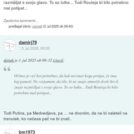
razmišljat s svojo glavo. To so lutke... Tudi Routeja bi bilo potrebno
mal potipat...
Zgodovina sprememb…
predlagal izbris:
connel
(
3. jul 2025 ob 09:40
)
damirj79
::
3. jul 2025, 09:33
skrtuh
je
3. jul 2025 ob 09:32
izjavil
:
Očitno je več kot potrebno, da kak novinar koga potipa, če ima
kaj pameti. Ne verjamem, da tile, ki ne znajo zmnožit dveh števil,
znajo razmišljat s svojo glavo. To so lutke... Tudi Routeja bi bilo
potrebno mal potipat...
Tudi Putina, pa Medvedjeva, pa ... ne dvomim, da ne bi naleteli na
trenutek, ko nečesa pač ne bi znali..
bm1973