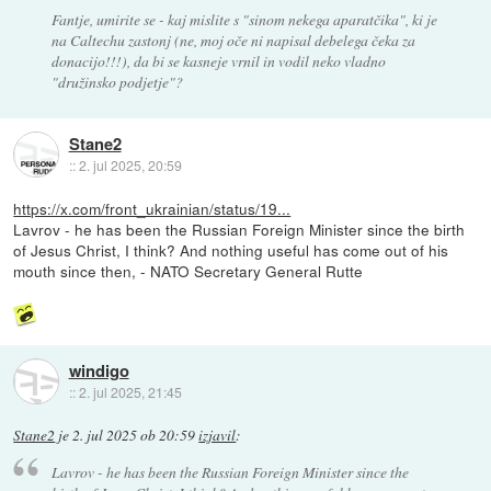
Fantje, umirite se - kaj mislite s "sinom nekega aparatčika", ki je
na Caltechu zastonj (ne, moj oče ni napisal debelega čeka za
donacijo!!!), da bi se kasneje vrnil in vodil neko vladno
"družinsko podjetje"?
Stane2
::
2. jul 2025, 20:59
https://x.com/front_ukrainian/status/19...
Lavrov - he has been the Russian Foreign Minister since the birth
of Jesus Christ, I think? And nothing useful has come out of his
mouth since then, - NATO Secretary General Rutte
windigo
::
2. jul 2025, 21:45
Stane2
je
2. jul 2025 ob 20:59
izjavil
:
Lavrov - he has been the Russian Foreign Minister since the