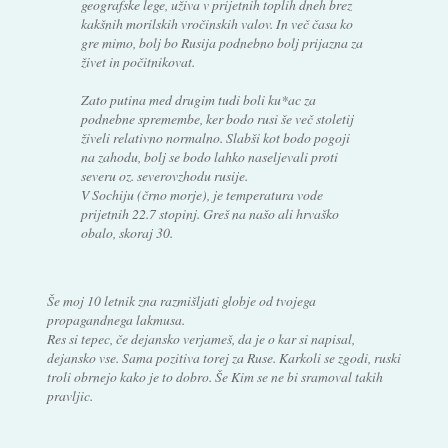
geografske lege, uživa v prijetnih toplih dneh brez
kakšnih morilskih vročinskih valov. In več časa ko
gre mimo, bolj bo Rusija podnebno bolj prijazna za
živet in počitnikovat.
Zato putina med drugim tudi boli ku*ac za
podnebne spremembe, ker bodo rusi še več stoletij
živeli relativno normalno. Slabši kot bodo pogoji
na zahodu, bolj se bodo lahko naseljevali proti
severu oz. severovzhodu rusije.
V Sochiju (črno morje), je temperatura vode
prijetnih 22.7 stopinj. Greš na našo ali hrvaško
obalo, skoraj 30.
Še moj 10 letnik zna razmišljati globje od tvojega
propagandnega lakmusa.
Res si tepec, če dejansko verjameš, da je o kar si napisal,
dejansko vse. Sama pozitiva torej za Ruse. Karkoli se zgodi, ruski
troli obrnejo kako je to dobro. Še Kim se ne bi sramoval takih
pravljic.