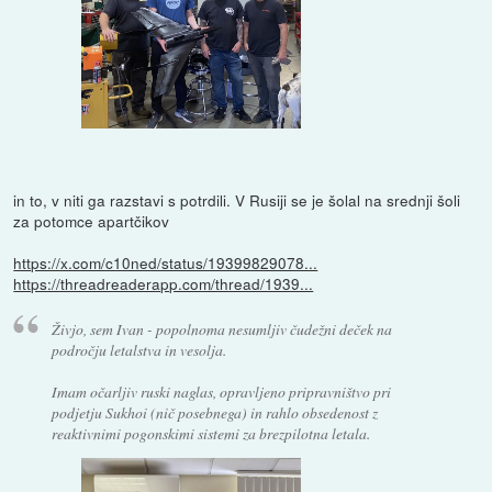
in to, v niti ga razstavi s potrdili. V Rusiji se je šolal na srednji šoli
za potomce apartčikov
https://x.com/c10ned/status/19399829078...
https://threadreaderapp.com/thread/1939...
Živjo, sem Ivan - popolnoma nesumljiv čudežni deček na
področju letalstva in vesolja.
Imam očarljiv ruski naglas, opravljeno pripravništvo pri
podjetju Sukhoi (nič posebnega) in rahlo obsedenost z
reaktivnimi pogonskimi sistemi za brezpilotna letala.