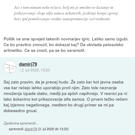
Jaz s tem nimam neke težave, bolj mi je smešno to kazanje in
prikazovanje vloge alfa samca nekaterih, jezdenje konja zgoraj
brez ipd pomilovanja vredne samopromocije večvrednosti.
Politik ne sme sprejeti taksnih novinarjev igric. Lahko samo izgubi.
Ce bo pravilno zmnozil, bo dokazal kaj? Da obvlada petosolsko
aritmetiko. Ce se zmoti, pa se bo osramotil.
damirj79
::
2. jul 2025, 13:23
Saj zato pravim, da je precej hudo. Že zato ker kot javna oseba
vse kar rečejo lahko uporabijo proti njim. Zato tole neznanje
množenja izpade slabo, mediji pa sploh napihnejo. V resnici pa ni
tako šokantno kot prikazovanje alfa samca. O prvem težko rečem
kaj izjemno negativnega, medtem ko drugi primer se mi pa
dobesedno gnusi.
Zgodovina sprememb…
spremenil:
damirj79
(
2. jul 2025 ob 13:23
)