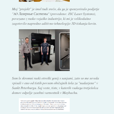
Moj "projekt" je imel tudi srečo, da ga je sponzoriralo podjetje
"AO Лазерные Системы" (prevedeno: JSC Laser Systems),
povezano z rusko vojaško industrijo, ki mi je velikodušno
zagotovilo napredno aditivno tehnologijo 3D tiskanja kovin.
Sem le skromni ruski otroški genij s sanjami, zato so me seveda
vpisali v eno od tistih povsem običajnih šola za "nadarjene" v
Sankt Peterburgu. Saj veste, tiste, v katerih vsakega tretješolca
domov odpelje zasebni varnostnik v Maybachu.