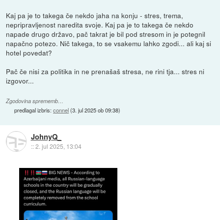
Kaj pa je to takega če nekdo jaha na konju - stres, trema,
nepripravljenost naredita svoje. Kaj pa je to takega če nekdo
napade drugo državo, pač takrat je bil pod stresom in je potegnil
napačno potezo. Nič takega, to se vsakemu lahko zgodi... ali kaj si
hotel povedat?
Pač če nisi za politika in ne prenašaš stresa, ne rini tja... stres ni
izgovor...
Zgodovina sprememb…
predlagal izbris:
connel
(
3. jul 2025 ob 09:38
)
JohnyQ_
::
2. jul 2025, 13:04