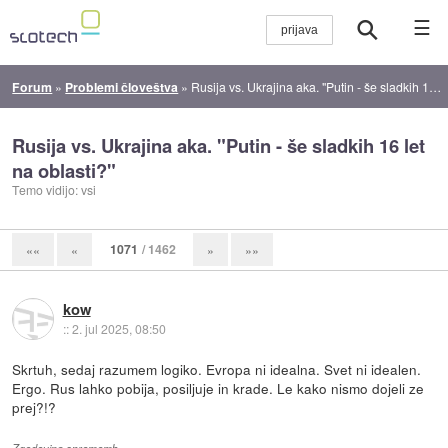
☰
Forum
»
Problemi človeštva
»
Rusija vs. Ukrajina aka. "Putin - še sladkih 16 let na oblasti?"
Rusija vs. Ukrajina aka. "Putin - še sladkih 16 let
na oblasti?"
Temo vidijo: vsi
1071
/ 1462
««
«
»
»»
kow
::
2. jul 2025, 08:50
Skrtuh, sedaj razumem logiko. Evropa ni idealna. Svet ni idealen.
Ergo. Rus lahko pobija, posiljuje in krade. Le kako nismo dojeli ze
prej?!?