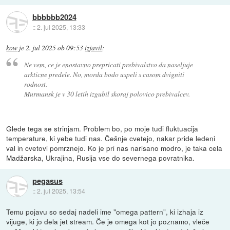
bbbbbb2024
::
2. jul 2025, 13:33
kow
je
2. jul 2025 ob 09:53
izjavil
:
Ne vem, ce je enostavno prepricati prebivalstvo da naseljuje
arkticne predele. No, morda bodo uspeli s casom dvigniti
rodnost.
Murmansk je v 30 letih izgubil skoraj polovico prebivalcev.
Glede tega se strinjam. Problem bo, po moje tudi fluktuacija
temperature, ki yebe tudi nas. Češnje cvetejo, nakar pride ledeni
val in cvetovi pomrznejo. Ko je pri nas narisano modro, je taka cela
Madžarska, Ukrajina, Rusija vse do severnega povratnika.
pegasus
::
2. jul 2025, 13:54
Temu pojavu so sedaj nadeli ime "omega pattern", ki izhaja iz
vijuge, ki jo dela jet stream. Če je omega kot jo poznamo, vleče