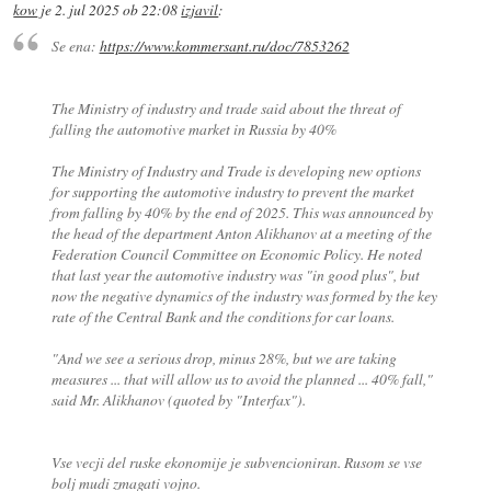
kow
je
2. jul 2025 ob 22:08
izjavil
:
Se ena:
https://www.kommersant.ru/doc/7853262
The Ministry of industry and trade said about the threat of
falling the automotive market in Russia by 40%
The Ministry of Industry and Trade is developing new options
for supporting the automotive industry to prevent the market
from falling by 40% by the end of 2025. This was announced by
the head of the department Anton Alikhanov at a meeting of the
Federation Council Committee on Economic Policy. He noted
that last year the automotive industry was "in good plus", but
now the negative dynamics of the industry was formed by the key
rate of the Central Bank and the conditions for car loans.
"And we see a serious drop, minus 28%, but we are taking
measures ... that will allow us to avoid the planned ... 40% fall,"
said Mr. Alikhanov (quoted by "Interfax").
Vse vecji del ruske ekonomije je subvencioniran. Rusom se vse
bolj mudi zmagati vojno.