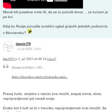
Moraš biti posebne vrste tič, da se tu počutiš doma ... za turizem je
pa kul.
Kdaj bo Rusija ponudila turistični ogled gnijočih jedrskih podmornic
v Murmansku?
damirj79
::
2. jul 2025, 12:41
bm1973
je
2. jul 2025 ob 08:54
izjavil
:
Znanje politikov v EU...
https://insajder.com/svet/estonska-mini...
Precej hudo, verjetno v resnici zna množit, ampak trema, stres,
nepripravljenost ipd naredi svoje.
Enako kot ti tudi ne bi v trenutku nepripravljenosti znal množiti. Se