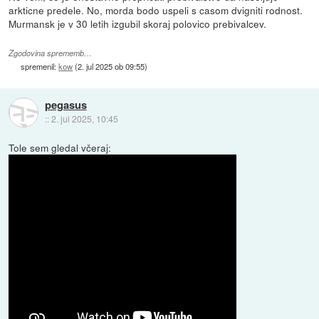
arkticne predele. No, morda bodo uspeli s casom dvigniti rodnost.
Murmansk je v 30 letih izgubil skoraj polovico prebivalcev.
Zgodovina sprememb…
spremenil:
kow
(
2. jul 2025 ob 09:55
)
pegasus
::
2. jul 2025, 10:45
Tole sem gledal včeraj: