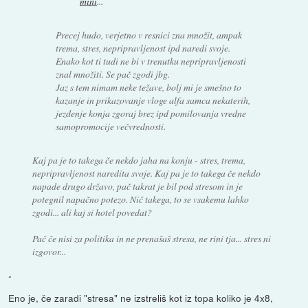
mini
...
Precej hudo, verjetno v resnici zna množit, ampak
trema, stres, nepripravljenost ipd naredi svoje.
Enako kot ti tudi ne bi v trenutku nepripravljenosti
znal množiti. Se pač zgodi jbg.
Jaz s tem nimam neke težave, bolj mi je smešno to
kazanje in prikazovanje vloge alfa samca nekaterih,
jezdenje konja zgoraj brez ipd pomilovanja vredne
samopromocije večvrednosti.
Kaj pa je to takega če nekdo jaha na konju - stres, trema,
nepripravljenost naredita svoje. Kaj pa je to takega če nekdo
napade drugo državo, pač takrat je bil pod stresom in je
potegnil napačno potezo. Nič takega, to se vsakemu lahko
zgodi... ali kaj si hotel povedat?
Pač če nisi za politika in ne prenašaš stresa, ne rini tja... stres ni
izgovor...
¸
Eno je, če zaradi "stresa" ne izstreliš kot iz topa koliko je 4x8,