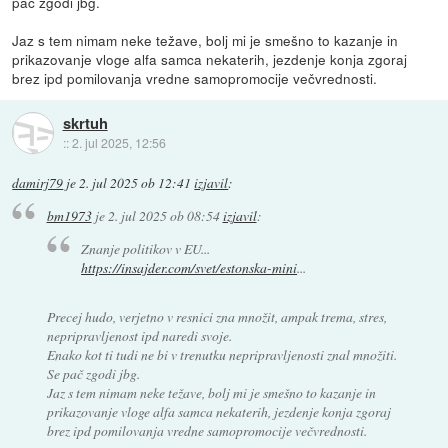
pač zgodi jbg.
Jaz s tem nimam neke težave, bolj mi je smešno to kazanje in
prikazovanje vloge alfa samca nekaterih, jezdenje konja zgoraj
brez ipd pomilovanja vredne samopromocije večvrednosti.
skrtuh
::
2. jul 2025, 12:56
damirj79
je
2. jul 2025 ob 12:41
izjavil
:
bm1973
je
2. jul 2025 ob 08:54
izjavil
:
Znanje politikov v EU...
https://insajder.com/svet/estonska-mini
...
Precej hudo, verjetno v resnici zna množit, ampak trema, stres,
nepripravljenost ipd naredi svoje.
Enako kot ti tudi ne bi v trenutku nepripravljenosti znal množiti.
Se pač zgodi jbg.
Jaz s tem nimam neke težave, bolj mi je smešno to kazanje in
prikazovanje vloge alfa samca nekaterih, jezdenje konja zgoraj
brez ipd pomilovanja vredne samopromocije večvrednosti.