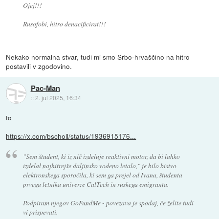
Ojej!!!
Rusofobi, hitro denacificirat!!!
Nekako normalna stvar, tudi mi smo Srbo-hrvaščino na hitro
postavili v zgodovino.
Pac-Man
::
2. jul 2025, 16:34
to
https://x.com/bscholl/status/1936915176...
"Sem študent, ki iz nič izdeluje reaktivni motor, da bi lahko
izdelal najhitrejše daljinsko vodeno letalo," je bilo bistvo
elektronskega sporočila, ki sem ga prejel od Ivana, študenta
prvega letnika univerze CalTech in ruskega emigranta.
Podpiram njegov GoFundMe - povezava je spodaj, če želite tudi
vi prispevati.