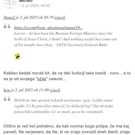
::
3. jul 2025, 09:32
Stane2
je
2. jul 2025 ob 20:59
izjavil
:
https://x.com/front_ukrainian/status/19...
Lavrov - he has been the Russian Foreign Minister since the
birth of Jesus Christ, I think? And nothing useful has come out
of his mouth since then, - NATO Secretary General Rutte
Kakšen bedak moraš bit, da na taki funkciji take tveziš - noro... a to
se je od svojega "
očija
" nalezel...
kow
je
2. jul 2025 ob 13:09
izjavil
:
Politik ne sme sprejeti taksnih novinarjev igric. Lahko samo
izgubi. Ce bo pravilno zmnozil, bo dokazal kaj? Da obvlada
petosolsko aritmetiko. Ce se zmoti, pa se bo osramotil.
Očitno je več kot potrebno, da kak novinar koga potipa, če ima kaj
pameti. Ne verjamem, da tile, ki ne znajo zmnožit dveh števil, znajo