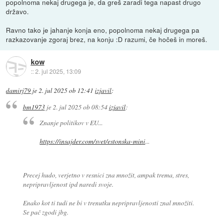
popolnoma nekaj drugega je, da greš zaradi tega napast drugo
državo.
Ravno tako je jahanje konja eno, popolnoma nekaj drugega pa
razkazovanje zgoraj brez, na konju :D razumi, če hočeš in moreš.
kow
::
2. jul 2025, 13:09
damirj79
je
2. jul 2025 ob 12:41
izjavil
:
bm1973
je
2. jul 2025 ob 08:54
izjavil
:
Znanje politikov v EU...
https://insajder.com/svet/estonska-mini
...
Precej hudo, verjetno v resnici zna množit, ampak trema, stres,
nepripravljenost ipd naredi svoje.
Enako kot ti tudi ne bi v trenutku nepripravljenosti znal množiti.
Se pač zgodi jbg.