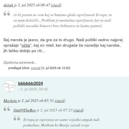
skrtuh
je
2. jul 2025 ob 08:47
izjavil
:
če b) potem ne vem kaj se bunimo glede ogroženosti Evrope, to
so nam določili... Problem je mentalna ogroženost, ker so naši
politiki navadni kimavci brez hrbtenice in lastne pameti.
Sej menda je jasno, da gre za to drugo. Naši politiki vedno najprej
vprašajo "
očija
", kaj on misli, ker drugače če naredijo kaj narobe,
jih lahko dobijo po riti...
Zgodovina sprememb…
predlagal izbris:
connel
(
2. jul 2025 ob 12:20
)
bbbbbb2024
::
2. jul 2025, 09:42
Machete
je
2. jul 2025 ob 07:51
izjavil
:
OutOfTheBox
je
2. jul 2025 ob 07:25
izjavil
:
Evropa je ogrožena ne samo vojaško ampak tudi
podnebno. Medtem ko Rusija zaradi svoje