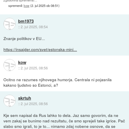
Zgodovina sprememb…
spremenil:
kow
(
2. jul 2025 ob 08:51
)
bm1973
::
2. jul 2025, 08:54
Znanje politikov v EU...
https://insajder.com/svet/estonska-mini...
kow
::
2. jul 2025, 08:56
Ocitno ne razumes njihovega humorja. Centrala ni pojasnila
kaksno ljudstvo so Estonci, a?
skrtuh
::
2. jul 2025, 08:56
Kje sem napisal da Rus lahko to dela. Jaz samo govorim, da ne
vem zakaj se bunimo nad rezultatu, če smo sprejeli take igrice. Pač
slabo smo igrali, to je to... nimamo zdaj nobene osnove, da se