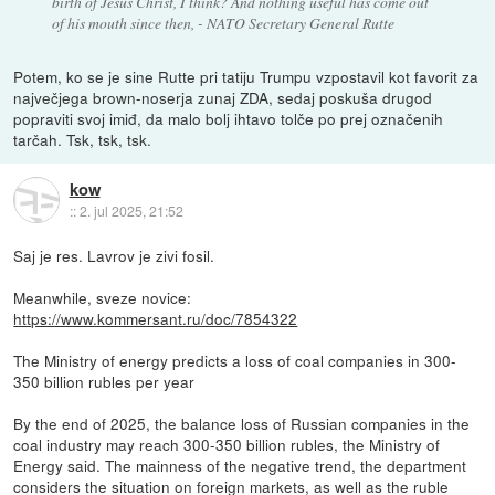
birth of Jesus Christ, I think? And nothing useful has come out
of his mouth since then, - NATO Secretary General Rutte
Potem, ko se je sine Rutte pri tatiju Trumpu vzpostavil kot favorit za
največjega brown-noserja zunaj ZDA, sedaj poskuša drugod
popraviti svoj imiđ, da malo bolj ihtavo tolče po prej označenih
tarčah. Tsk, tsk, tsk.
kow
::
2. jul 2025, 21:52
Saj je res. Lavrov je zivi fosil.
Meanwhile, sveze novice:
https://www.kommersant.ru/doc/7854322
The Ministry of energy predicts a loss of coal companies in 300-
350 billion rubles per year
By the end of 2025, the balance loss of Russian companies in the
coal industry may reach 300-350 billion rubles, the Ministry of
Energy said. The mainness of the negative trend, the department
considers the situation on foreign markets, as well as the ruble