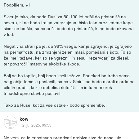
Podpišem. +1
Sicer je tako, da bodo Rusi za 50-100 let prišli do pristanišč na
severu, ki ne bodo trajno zamrznjena, čisto tako brez ledene kape
sicer ne bo šlo, samo prišli bodo do pristanišč, ki ne bodo okovana
v led.
Negativna stran pa je, da 98% vsega, kar je zgrajeno, je zgrajeno
na permafrostu, na zmrznjeni zeleni masi, pomešani s šoto. To so
že imeli težave, ker so se vgreznili in sesuli rezervoarji za diesel,
ter povzročili masovne ekološke škode.
Bolj se bo toplilo, bolj bodo imeli težave. Ponekod bo treba samo
na globlje temelje postaviti, samo v Sibiriji pa bodo morali morda na
pilotih graditi, ker je debelina šote 15+ m in tu ne moreš
trinadstropne stavbe postaviti.
Tako za Ruse, kot za vse ostale - bodo spremembe.
kow
::
2. jul 2025, 09:53
Ne vem, ce je enostavno prepricati prebivalstvo da naseljuje