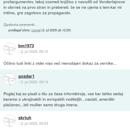
protiargumentov, takoj vzameš knjižico z navodili od Vonderlajnove
in obrneš na prvo stran in prebereš: če se ne ujema s tem kar mi
trdimo, gre zagotovo za propagando.
Zgodovina sprememb…
predlagal izbris:
connel
(
2. jul 2025 ob 12:20
)
bm1973
::
2. jul 2025, 09:12
Očitno tudi linki z videi niso več merodajen dokaz za vernike...
gozdar1
::
2. jul 2025, 09:13
Poglej kaj so pisali o titu za časa informbiroja, vse kar lahko sedaj
beremo o ukrajinskih in evropskih voditeljih...nacisti, ameriški
plačanec,..isti mušter samo druga imena.
skrtuh
::
2. jul 2025, 09:23