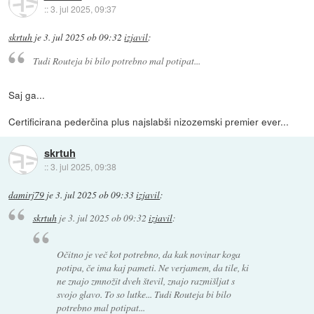
::
3. jul 2025, 09:37
skrtuh
je
3. jul 2025 ob 09:32
izjavil
:
Tudi Routeja bi bilo potrebno mal potipat...
Saj ga...
Certificirana pederčina plus najslabši nizozemski premier ever...
skrtuh
::
3. jul 2025, 09:38
damirj79
je
3. jul 2025 ob 09:33
izjavil
:
skrtuh
je
3. jul 2025 ob 09:32
izjavil
:
Očitno je več kot potrebno, da kak novinar koga
potipa, če ima kaj pameti. Ne verjamem, da tile, ki
ne znajo zmnožit dveh števil, znajo razmišljat s
svojo glavo. To so lutke... Tudi Routeja bi bilo
potrebno mal potipat...