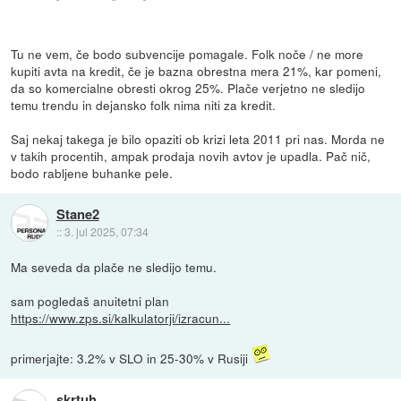
Tu ne vem, če bodo subvencije pomagale. Folk noče / ne more
kupiti avta na kredit, če je bazna obrestna mera 21%, kar pomeni,
da so komercialne obresti okrog 25%. Plače verjetno ne sledijo
temu trendu in dejansko folk nima niti za kredit.
Saj nekaj takega je bilo opaziti ob krizi leta 2011 pri nas. Morda ne
v takih procentih, ampak prodaja novih avtov je upadla. Pač nič,
bodo rabljene buhanke pele.
Stane2
::
3. jul 2025, 07:34
Ma seveda da plače ne sledijo temu.
sam pogledaš anuitetni plan
https://www.zps.si/kalkulatorji/izracun...
primerjajte: 3.2% v SLO in 25-30% v Rusiji
skrtuh