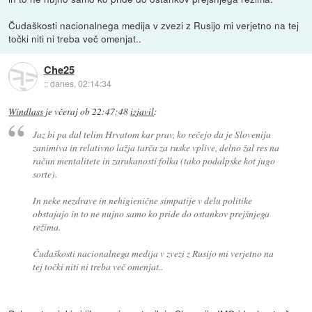
Čudaškosti nacionalnega medija v zvezi z Rusijo mi verjetno na tej
točki niti ni treba več omenjat..
Che25
::
danes, 02:14:34
Windlass
je
včeraj ob 22:47:48
izjavil
:
Jaz bi pa dal telim Hrvatom kar prav, ko rečejo da je Slovenija
zanimiva in relativno lažja tarča za ruske vplive, delno žal res na
račun mentalitete in zarukanosti folka (tako podalpske kot jugo
sorte).
In neke nezdrave in nehigienične simpatije v delu politike
obstajajo in to ne nujno samo ko pride do ostankov prejšnjega
režima.
Čudaškosti nacionalnega medija v zvezi z Rusijo mi verjetno na
tej točki niti ni treba več omenjat..