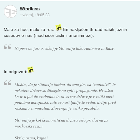
Windlass
::
včeraj, 19:05:23
Malo za hec, malo za res.
En naključen thread naših južnih
sosedov o nas (med sicer čistimi anonimneži).
Ni povsem jasno, zakaj je Slovenija tako zanimiva za Ruse.
In odgovori:
Mislim, da je situacija takšna, da smo jim vsi "zanimivi", le
nekatere države so šibkejše na vpliv propagande. Hrvaška
krvava pot do svobodne in suverene države je v veliki meri
podobna ukrajinski, zato se naši ljudje še vedno držijo pred
ruskimi neumnostmi. Slovenija je veliko pozabila.
Slovenija je kot komunistična država zelo privlačna za
moskovski režim
Skrivnostno, kajne?