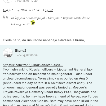
::
včeraj, 06:17:20
Leif
je
5. avg 2026 ob 22:54:33
izjavil
:
In kaj je ta Antonov peljal v Ukrajino ? Verjetno taiste drone,
kot so ga našli
Glede na to, da rusi redno napadajo skladišča s hrano,..
Stane2
::
včeraj, 07:06:59
https://x.com/front_ukrainian/status/20...
Two high-ranking Russian officers -- Lieutenant General Igor
Yerusalimov and an unidentified major general -- died under
unclear circumstances. Yerusalimov was buried on Aug 5
(announced the day before in a Solntsevo district chat). The
unknown major general was secretly buried at Moscow's
Troyekurovskoye Cemetery under heavy FSO, Rosgvardia and
police security; he may have been a friend of Aerospace Forces
commander Alexander Chaika. Both may have been killed in the
August 1 explosion at Moscow's Balzi Rossi restaurant during