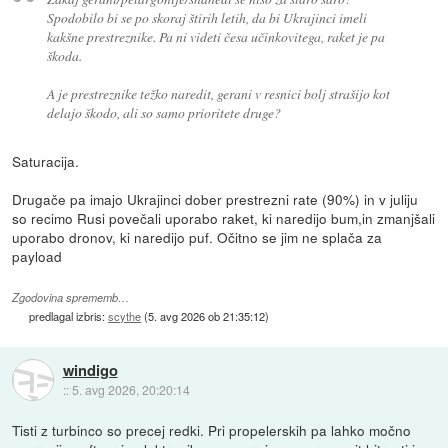
Spodobilo bi se po skoraj štirih letih, da bi Ukrajinci imeli
kakšne prestreznike. Pa ni videti česa učinkovitega, raket je pa
škoda.
A je prestreznike težko naredit, gerani v resnici bolj strašijo kot
delajo škodo, ali so samo prioritete druge?
Saturacija.
Drugače pa imajo Ukrajinci dober prestrezni rate (90%) in v juliju
so recimo Rusi povečali uporabo raket, ki naredijo bum,in zmanjšali
uporabo dronov, ki naredijo puf. Očitno se jim ne splača za
payload
Zgodovina sprememb…
predlagal izbris:
scythe
(
5. avg 2026 ob 21:35:12
)
windigo
::
5. avg 2026, 20:20:14
Tisti z turbinco so precej redki. Pri propelerskih pa lahko močno