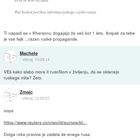
Pač beden poizkus informacijskega vojskovanja.
Ti napadi se v Khersonu dogajajo že več kot 1 leto. Ampak za tebe
je vse fejk ...razen ruske propagande.
Machete
::
včeraj, 10:29:14
VEš kako slabo more it rusofilom v življenju, da se oklenejo
ruskega mita? Zelo.
Zmajc
::
včeraj, 12:50:07
oops
https://www.reuters.com/world/europe/bl...
Dolga roka pravice je zadela še enega rusa.