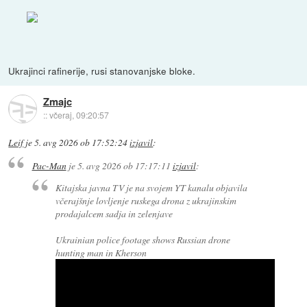
Ukrajinci rafinerije, rusi stanovanjske bloke.
Zmajc
::
včeraj, 09:20:57
Leif
je
5. avg 2026 ob 17:52:24
izjavil
:
Pac-Man
je
5. avg 2026 ob 17:17:11
izjavil
:
Kitajska javna TV je na svojem YT kanalu objavila
včerajšnje lovljenje ruskega drona z ukrajinskim
prodajalcem sadja in zelenjave
Ukrainian police footage shows Russian drone
hunting man in Kherson