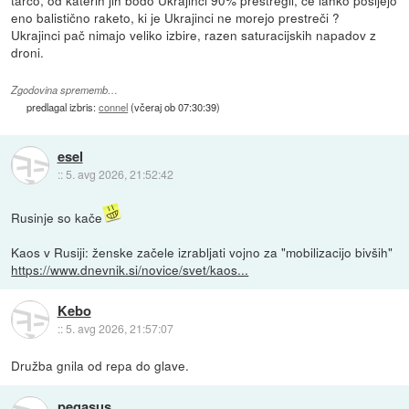
eno balistično raketo, ki je Ukrajinci ne morejo prestreči ?
Ukrajinci pač nimajo veliko izbire, razen saturacijskih napadov z
droni.
Zgodovina sprememb…
predlagal izbris:
connel
(
včeraj ob 07:30:39
)
esel
::
5. avg 2026, 21:52:42
Rusinje so kače
Kaos v Rusiji: ženske začele izrabljati vojno za "mobilizacijo bivših"
https://www.dnevnik.si/novice/svet/kaos...
Kebo
::
5. avg 2026, 21:57:07
Družba gnila od repa do glave.
pegasus