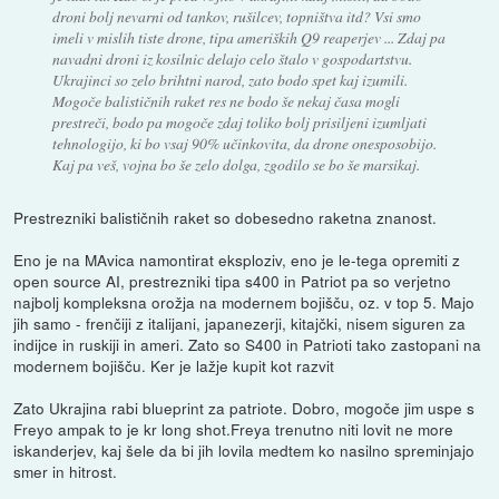
droni bolj nevarni od tankov, rušilcev, topništva itd? Vsi smo
imeli v mislih tiste drone, tipa ameriških Q9 reaperjev ... Zdaj pa
navadni droni iz kosilnic delajo celo štalo v gospodartstvu.
Ukrajinci so zelo brihtni narod, zato bodo spet kaj izumili.
Mogoče balističnih raket res ne bodo še nekaj časa mogli
prestreči, bodo pa mogoče zdaj toliko bolj prisiljeni izumljati
tehnologijo, ki bo vsaj 90% učinkovita, da drone onesposobijo.
Kaj pa veš, vojna bo še zelo dolga, zgodilo se bo še marsikaj.
Prestrezniki balističnih raket so dobesedno raketna znanost.
Eno je na MAvica namontirat eksploziv, eno je le-tega opremiti z
open source AI, prestrezniki tipa s400 in Patriot pa so verjetno
najbolj kompleksna orožja na modernem bojišču, oz. v top 5. Majo
jih samo - frenčiji z italijani, japanezerji, kitajčki, nisem siguren za
indijce in ruskiji in ameri. Zato so S400 in Patrioti tako zastopani na
modernem bojišču. Ker je lažje kupit kot razvit
Zato Ukrajina rabi blueprint za patriote. Dobro, mogoče jim uspe s
Freyo ampak to je kr long shot.Freya trenutno niti lovit ne more
iskanderjev, kaj šele da bi jih lovila medtem ko nasilno spreminjajo
smer in hitrost.