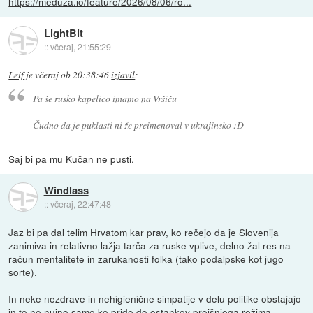
https://meduza.io/feature/2026/08/06/ro...
LightBit
::
včeraj, 21:55:29
Leif
je
včeraj ob 20:38:46
izjavil
:
Pa še rusko kapelico imamo na Vršiču
Čudno da je puklasti ni že preimenoval v ukrajinsko :D
Saj bi pa mu Kučan ne pusti.
Windlass
::
včeraj, 22:47:48
Jaz bi pa dal telim Hrvatom kar prav, ko rečejo da je Slovenija
zanimiva in relativno lažja tarča za ruske vplive, delno žal res na
račun mentalitete in zarukanosti folka (tako podalpske kot jugo
sorte).
In neke nezdrave in nehigienične simpatije v delu politike obstajajo
in to ne nujno samo ko pride do ostankov prejšnjega režima.