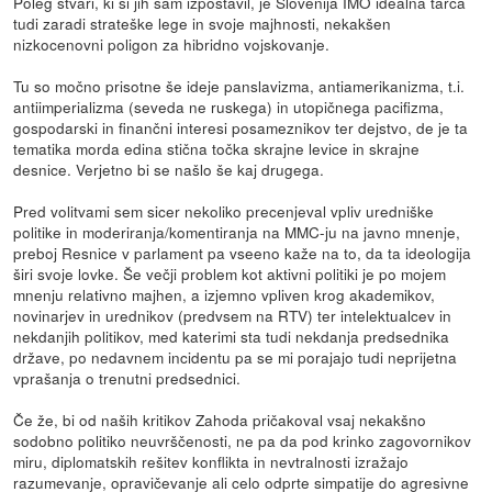
Poleg stvari, ki si jih sam izpostavil, je Slovenija IMO idealna tarča
tudi zaradi strateške lege in svoje majhnosti, nekakšen
nizkocenovni poligon za hibridno vojskovanje.
Tu so močno prisotne še ideje panslavizma, antiamerikanizma, t.i.
antiimperializma (seveda ne ruskega) in utopičnega pacifizma,
gospodarski in finančni interesi posameznikov ter dejstvo, de je ta
tematika morda edina stična točka skrajne levice in skrajne
desnice. Verjetno bi se našlo še kaj drugega.
Pred volitvami sem sicer nekoliko precenjeval vpliv uredniške
politike in moderiranja/komentiranja na MMC-ju na javno mnenje,
preboj Resnice v parlament pa vseeno kaže na to, da ta ideologija
širi svoje lovke. Še večji problem kot aktivni politiki je po mojem
mnenju relativno majhen, a izjemno vpliven krog akademikov,
novinarjev in urednikov (predvsem na RTV) ter intelektualcev in
nekdanjih politikov, med katerimi sta tudi nekdanja predsednika
države, po nedavnem incidentu pa se mi porajajo tudi neprijetna
vprašanja o trenutni predsednici.
Če že, bi od naših kritikov Zahoda pričakoval vsaj nekakšno
sodobno politiko neuvrščenosti, ne pa da pod krinko zagovornikov
miru, diplomatskih rešitev konflikta in nevtralnosti izražajo
razumevanje, opravičevanje ali celo odprte simpatije do agresivne