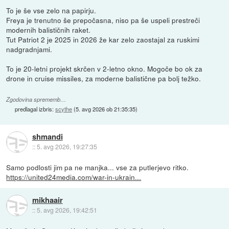
To je še vse zelo na papirju.
Freya je trenutno še prepočasna, niso pa še uspeli prestreči
modernih balističnih raket.
Tut Patriot 2 je 2025 in 2026 že kar zelo zaostajal za ruskimi
nadgradnjami.
To je 20-letni projekt skrčen v 2-letno okno. Mogoče bo ok za
drone in cruise missiles, za moderne balistične pa bolj težko.
Zgodovina sprememb…
predlagal izbris:
scythe
(
5. avg 2026 ob 21:35:35
)
shmandi
::
5. avg 2026, 19:27:35
Samo podlosti jim pa ne manjka... vse za putlerjevo ritko.
https://united24media.com/war-in-ukrain...
mikhaair
::
5. avg 2026, 19:42:51