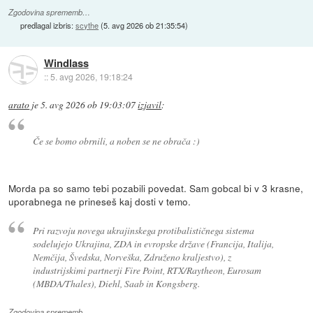
Zgodovina sprememb…
predlagal izbris:
scythe
(
5. avg 2026 ob 21:35:54
)
Windlass
::
5. avg 2026, 19:18:24
arato
je
5. avg 2026 ob 19:03:07
izjavil
:
Če se bomo obrnili, a noben se ne obrača :)
Morda pa so samo tebi pozabili povedat. Sam gobcal bi v 3 krasne,
uporabnega ne prineseš kaj dosti v temo.
Pri razvoju novega ukrajinskega protibalističnega sistema
sodelujejo Ukrajina, ZDA in evropske države (Francija, Italija,
Nemčija, Švedska, Norveška, Združeno kraljestvo), z
industrijskimi partnerji Fire Point, RTX/Raytheon, Eurosam
(MBDA/Thales), Diehl, Saab in Kongsberg.
Zgodovina sprememb…