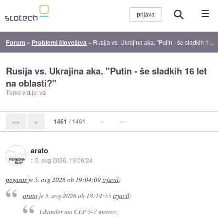
☰
Forum
»
Problemi človeštva
»
Rusija vs. Ukrajina aka. "Putin - še sladkih 16 let na oblasti?"
Rusija vs. Ukrajina aka. "Putin - še sladkih 16 let
na oblasti?"
Temo vidijo: vsi
1461
/ 1461
»
»»
««
«
arato
::
5. avg 2026, 19:06:24
pegasus
je
5. avg 2026 ob 19:04:09
izjavil
:
arato
je
5. avg 2026 ob 18:14:55
izjavil
:
Iskander ma CEP 5-7 metrov,