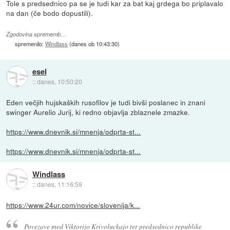
Tole s predsednico pa se je tudi kar za bat kaj grdega bo priplavalo
na dan (če bodo dopustili).
Zgodovina sprememb…
spremenilo:
Windlass
(
danes ob 10:43:30
)
esel
::
danes, 10:50:20
Eden večjih hujskaških rusofilov je tudi bivši poslanec in znani
swinger Aurelio Jurij, ki redno objavlja zblaznele zmazke.
https://www.dnevnik.si/mnenja/odprta-st...
https://www.dnevnik.si/mnenja/odprta-st...
Windlass
::
danes, 11:16:59
https://www.24ur.com/novice/slovenija/k...
Povezave med Viktorijo Krivoluckajo ter predsednico republike