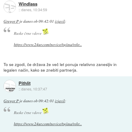
Windlass
::
danes, 10:34:59
Gregor P
je
danes ob 09:42:01
izjavil
:
Ruske črne vdove
https://www.24ur.com/novice/tujina/rekr...
To se zgodi, če država že več let ponuja relativno zanesljiv in
legalen način, kako se znebiti partnerja.
Pithlit
::
danes, 10:37:47
Gregor P
je
danes ob 09:42:01
izjavil
:
Ruske črne vdove
https://www.24ur.com/novice/tujina/rekr...