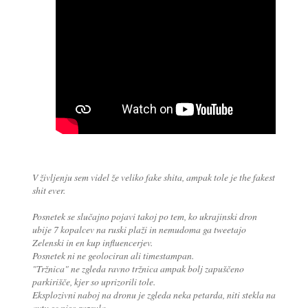
V življenju sem videl že veliko fake shita, ampak tole je the fakest
shit ever.
Posnetek se slučajno pojavi takoj po tem, ko ukrajinski dron
ubije 7 kopalcev na ruski plaži in nemudoma ga tweetajo
Zelenski in en kup influencerjev.
Posnetek ni ne geolociran ali timestampan.
"Tržnica" ne zgleda ravno tržnica ampak bolj zapuščeno
parkirišče, kjer so uprizorili tole.
Eksplozivni naboj na dronu je zgleda neka petarda, niti stekla na
avtu se niso razsula.