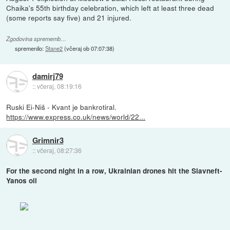
Chaika's 55th birthday celebration, which left at least three dead
(some reports say five) and 21 injured.
Zgodovina sprememb…
spremenilo:
Stane2
(
včeraj ob 07:07:38
)
damirj79
::
včeraj, 08:19:16
Ruski Ei-Niš - Kvant je bankrotiral.
https://www.express.co.uk/news/world/22...
Grimnir3
::
včeraj, 08:27:36
For the second night in a row, Ukrainian drones hit the Slavneft-
Yanos oil