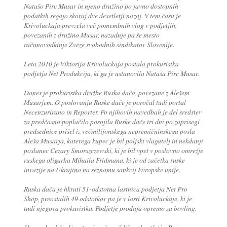
Natašo Pirc Musar in njeno družino po javno dostopnih
podatkih segajo skoraj dve desetletji nazaj. V tem času je
Krivoluckaja prevzela več pomembnih vlog v podjetjih,
povezanih z družino Musar, nazadnje pa še mesto
računovodkinje Zveze svobodnih sindikatov Slovenije.
Leta 2010 je Viktorija Krivoluckaja postala prokuristka
podjetja Net Produkcija, ki ga je ustanovila Nataša Pirc Musar.
Danes je prokuristka družbe Ruska dača, povezane z Alešem
Musarjem. O poslovanju Ruske dače je poročal tudi portal
Necenzurirano in Reporter. Po njihovih navedbah je del sredstev
za predčasno poplačilo posojila Ruske dače tri dni po zaprisegi
predsednice prišel iz večmilijonskega nepremičninskega posla
Aleša Musarja, katerega kupec je bil poljski vlagatelj in nekdanji
poslanec Cezary Smorszczewski, ki je bil vpet v poslovno omrežje
ruskega oligarha Mihaila Fridmana, ki je od začetka ruske
invazije na Ukrajino na seznamu sankcij Evropske unije.
Ruska dača je hkrati 51-odstotna lastnica podjetja Net Pro
Shop, preostalih 49 odstotkov pa je v lasti Krivoluckaje, ki je
tudi njegova prokuristka. Podjetje prodaja opremo za bovling.