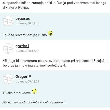
ekspanzionistične zunanje politike Rusije pod vodstvom morilskega
diktatorja Putina.
pegasus
::
danes, 08:09:08
To je ta suverenost po rusko
gozdar1
::
danes, 08:15:17
45 let je bila suverena cela v. evropa, samo pri nas smo l.48 zaj..še
belorusija in ukrjina sta imeli sedež v ZN.
Gregor P
::
danes, 09:42:01
Ruske črne vdove
https://www.24ur.com/novice/tujina/rekr...