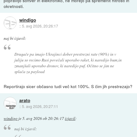
popravijo softver in elektroniko, ne morejo pa spremenit hitrosti in
okretnosti.
windigo
::
5. avg 2026, 20:26:17
naj bi izjavil:
Drugače pa imajo Ukrajinci dober prestrezni rate (90%) in v
juliju so recimo Rusi povečali uporabo raket, ki naredijo bum,in
zmanjšali uporabo dronov, ki naredijo puf. Očitno se jim ne
splača za payload
Reportirajo sicer občasno tudi več kot 100%. S čim jih prestrezajo?
arato
::
5. avg 2026, 20:27:11
windigo
je
5. avg 2026 ob 20:26:17
izjavil
:
naj bi izjavil: