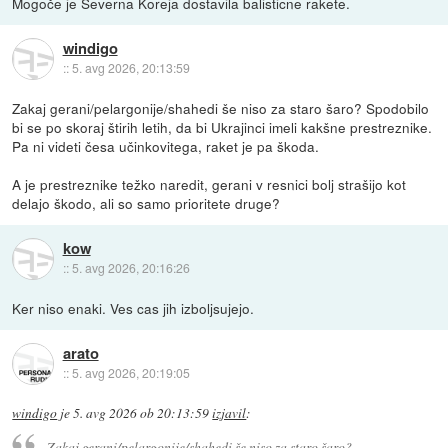
Mogoče je Severna Koreja dostavila balisticne rakete.
windigo
::
5. avg 2026, 20:13:59
Zakaj gerani/pelargonije/shahedi še niso za staro šaro? Spodobilo
bi se po skoraj štirih letih, da bi Ukrajinci imeli kakšne prestreznike.
Pa ni videti česa učinkovitega, raket je pa škoda.
A je prestreznike težko naredit, gerani v resnici bolj strašijo kot
delajo škodo, ali so samo prioritete druge?
kow
::
5. avg 2026, 20:16:26
Ker niso enaki. Ves cas jih izboljsujejo.
arato
::
5. avg 2026, 20:19:05
windigo
je
5. avg 2026 ob 20:13:59
izjavil
:
Zakaj gerani/pelargonije/shahedi še niso za staro šaro?