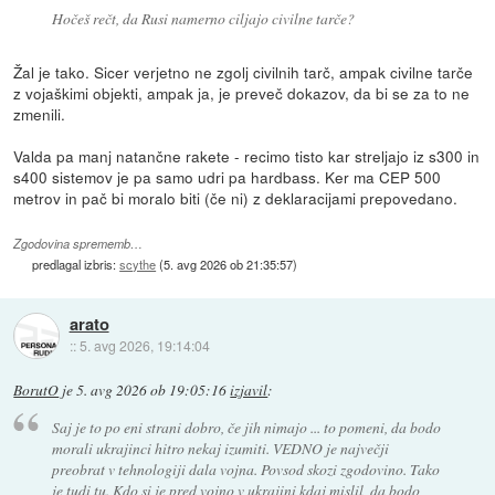
Hočeš rečt, da Rusi namerno ciljajo civilne tarče?
Žal je tako. Sicer verjetno ne zgolj civilnih tarč, ampak civilne tarče
z vojaškimi objekti, ampak ja, je preveč dokazov, da bi se za to ne
zmenili.
Valda pa manj natančne rakete - recimo tisto kar streljajo iz s300 in
s400 sistemov je pa samo udri pa hardbass. Ker ma CEP 500
metrov in pač bi moralo biti (če ni) z deklaracijami prepovedano.
Zgodovina sprememb…
predlagal izbris:
scythe
(
5. avg 2026 ob 21:35:57
)
arato
::
5. avg 2026, 19:14:04
BorutO
je
5. avg 2026 ob 19:05:16
izjavil
:
Saj je to po eni strani dobro, če jih nimajo ... to pomeni, da bodo
morali ukrajinci hitro nekaj izumiti. VEDNO je največji
preobrat v tehnologiji dala vojna. Povsod skozi zgodovino. Tako
je tudi tu. Kdo si je pred vojno v ukrajini kdaj mislil, da bodo