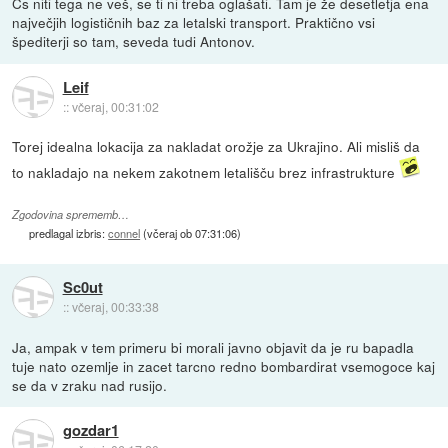
Čs niti tega ne veš, se ti ni treba oglašati. Tam je že desetletja ena
največjih logističnih baz za letalski transport. Praktično vsi
špediterji so tam, seveda tudi Antonov.
Leif
::
včeraj, 00:31:02
Torej idealna lokacija za nakladat orožje za Ukrajino. Ali misliš da
to nakladajo na nekem zakotnem letališču brez infrastrukture
Zgodovina sprememb…
predlagal izbris:
connel
(
včeraj ob 07:31:06
)
Sc0ut
::
včeraj, 00:33:38
Ja, ampak v tem primeru bi morali javno objavit da je ru bapadla
tuje nato ozemlje in zacet tarcno redno bombardirat vsemogoce kaj
se da v zraku nad rusijo.
gozdar1