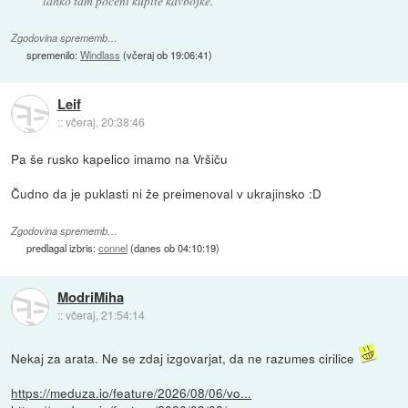
lahko tam poceni kupite kavbojke.
Zgodovina sprememb…
spremenilo:
Windlass
(
včeraj ob 19:06:41
)
Leif
::
včeraj, 20:38:46
Pa še rusko kapelico imamo na Vršiču
Čudno da je puklasti ni že preimenoval v ukrajinsko :D
Zgodovina sprememb…
predlagal izbris:
connel
(
danes ob 04:10:19
)
ModriMiha
::
včeraj, 21:54:14
Nekaj za arata. Ne se zdaj izgovarjat, da ne razumes cirilice
https://meduza.io/feature/2026/08/06/vo...