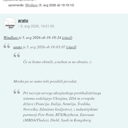
spremenilo:
Windlass
(
5. avg 2026 ob 19:19:10
)
arato
::
5. avg 2026, 19:21:00
Windlass
je
5. avg 2026 ob 19:18:24
izjavil
:
arato
je
5. avg 2026 ob 19:03:07
izjavil
:
Če se bomo obrnili, a noben se ne obrača :)
Morda pa so samo tebi pozabili povedat.
Pri razvoju novega ukrajinskega protibalističnega
sistema sodelujejo Ukrajina, ZDA in evropske
države (Francija, Italija, Nemčija, Švedska,
Norveška, Združeno kraljestvo), z industrijskimi
partnerji Fire Point, RTX/Raytheon, Eurosam
(MBDA/Thales), Diehl, Saab in Kongsberg.