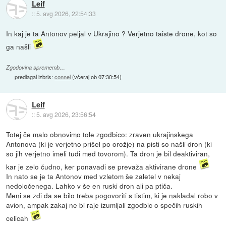
Leif
::
5. avg 2026, 22:54:33
In kaj je ta Antonov peljal v Ukrajino ? Verjetno taiste drone, kot so
ga našli
Zgodovina sprememb…
predlagal izbris:
connel
(
včeraj ob 07:30:54
)
Leif
::
5. avg 2026, 23:56:54
Totej če malo obnovimo tole zgodbico: zraven ukrajinskega
Antonova (ki je verjetno prišel po orožje) na pisti so našli dron (ki
so jih verjetno imeli tudi med tovorom). Ta dron je bil deaktiviran,
kar je zelo čudno, ker ponavadi se prevaža aktivirane drone
In nato se je ta Antonov med vzletom še zaletel v nekaj
nedoločenega. Lahko v še en ruski dron ali pa ptiča.
Meni se zdi da se bilo treba pogovoriti s tistim, ki je nakladal robo v
avion, ampak zakaj ne bi raje izumljali zgodbic o spečih ruskih
celicah