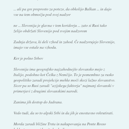
... ali pa gre preprosto za potezo, da obkolijo Balkan ... in dajo
vse na tem območju pod svoj nadzor
ne ... Slovenija je glavna v tem koridorju ... zato si Rusi tako
želijo obdržati Slovenijo pod svojim nadzorom
Zadnja država, ki deli vzhod in zahod. Če nadzorujejo Slovenijo,
imajo vse ostale na vzhodu.
Ker je polno Srbov
Slovenija ima geografsko najzahodnejšo slovansko mejo z
Italijo, podobno kot Češka z Nemčijo. To je pomembno za rusko
geopolitiko zaradi projekcije mehke moči skozi lažno slovanstvo.
Sicer pa so Rusi zaradi "azijskega faktorja" najmanj slovanski v
primerjavi z drugimi slovanskimi narodi.
Zanima jih dostop do Jadrana.
Vedo tudi, da so to alpski Srbi in da jih je enostavno rekrutirati.
Morda zaradi bližine Trsta in nakupovanja na Ponte Rosso