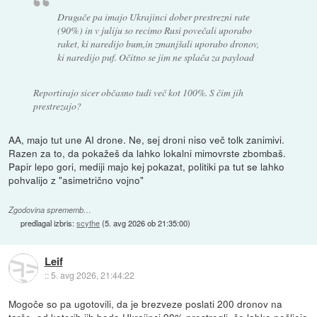
Drugače pa imajo Ukrajinci dober prestrezni rate
(90%) in v juliju so recimo Rusi povečali uporabo
raket, ki naredijo bum,in zmanjšali uporabo dronov,
ki naredijo puf. Očitno se jim ne splača za payload
Reportirajo sicer občasno tudi več kot 100%. S čim jih
prestrezajo?
AA, majo tut une AI drone. Ne, sej droni niso več tolk zanimivi.
Razen za to, da pokažeš da lahko lokalni mimovrste zbombaš.
Papir lepo gori, mediji majo kej pokazat, politiki pa tut se lahko
pohvalijo z "asimetrično vojno"
Zgodovina sprememb…
predlagal izbris:
scythe
(
5. avg 2026 ob 21:35:00
)
Leif
::
5. avg 2026, 21:44:22
Mogoče so pa ugotovili, da je brezveze poslati 200 dronov na
tarčo, od katerih jih bodo Ukrajinci 90% prestregli, če lahko pošljejo