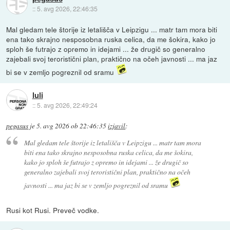
::
5. avg 2026, 22:46:35
Mal gledam tele štorije iz letališča v Leipzigu ... matr tam mora biti
ena tako skrajno nesposobna ruska celica, da me šokira, kako jo
sploh še futrajo z opremo in idejami ... že drugič so generalno
zajebali svoj teroristični plan, praktično na očeh javnosti ... ma jaz
bi se v zemljo pogreznil od sramu
luli
::
5. avg 2026, 22:49:24
pegasus
je
5. avg 2026 ob 22:46:35
izjavil
:
Mal gledam tele štorije iz letališča v Leipzigu ... matr tam mora
biti ena tako skrajno nesposobna ruska celica, da me šokira,
kako jo sploh še futrajo z opremo in idejami ... že drugič so
generalno zajebali svoj teroristični plan, praktično na očeh
javnosti ... ma jaz bi se v zemljo pogreznil od sramu
Rusi kot Rusi. Preveč vodke.