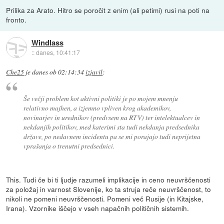
Prilika za Arato. Hitro se poročit z enim (ali petimi) rusi na poti na
fronto.
Windlass
::
danes, 10:41:17
Che25
je
danes ob 02:14:34
izjavil
:
Še večji problem kot aktivni politiki je po mojem mnenju
relativno majhen, a izjemno vpliven krog akademikov,
novinarjev in urednikov (predvsem na RTV) ter intelektualcev in
nekdanjih politikov, med katerimi sta tudi nekdanja predsednika
države, po nedavnem incidentu pa se mi porajajo tudi neprijetna
vprašanja o trenutni predsednici.
This. Tudi če bi ti ljudje razumeli implikacije in ceno neuvrščenosti
za položaj in varnost Slovenije, ko ta struja reče neuvrščenost, to
nikoli ne pomeni neuvrščenosti. Pomeni več Rusije (in Kitajske,
Irana). Vzornike iščejo v vseh napačnih političnih sistemih.