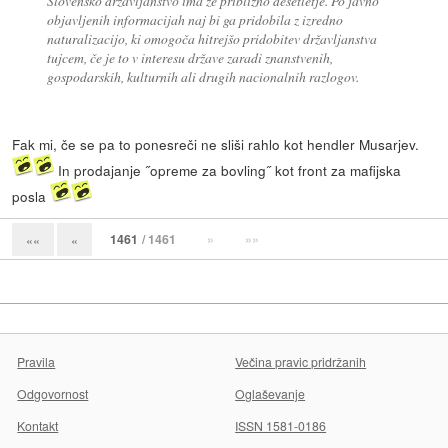
Slovensko državljanstvo ima že približno desetletje. Po javno
objavljenih informacijah naj bi ga pridobila z izredno
naturalizacijo, ki omogoča hitrejšo pridobitev državljanstva
tujcem, če je to v interesu države zaradi znanstvenih,
gospodarskih, kulturnih ali drugih nacionalnih razlogov.
Fak mi, če se pa to ponesreči ne sliši rahlo kot hendler Musarjev.
In prodajanje ˝opreme za bovling˝ kot front za mafijska
posla
1461
/ 1461
»
»»
««
«
Pravila
Večina pravic pridržanih
Odgovornost
Oglaševanje
Kontakt
ISSN 1581-0186