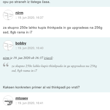
cpu po straneh iz tistega časa.
nirm
::
19. jun 2020, 16:37
za skupno 250e lahko kupis thinkpada in ga upgradeas na 256g
ssd, 8gb rama in i7
bobby
::
19. jun 2020, 16:40
nirm
je
19. jun 2020 ob 16:37
izjavil
:
za skupno 250e lahko kupis thinkpada in ga upgradeas na 256g
ssd, 8gb rama in i7
Kaksen konkreten primer al vsi thinkpadi po vrsti?
mtosev
::
19. jun 2020, 16:41