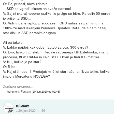
O: Daj prinesi, bova zrihtala.
-- SSD se vgradi, sistem na sveže namesti
V: Saj ni skoraj nobene razlike, le prižge se hitro. Pa celih 50 eurov
je prišel ta SSD...
O: Vidim, da je laptop prepočasen, CPU nabije za par minut na
100% že med iskanjem Windows Updatov. Bolje, da ti dam nazaj
star disk in SSD porabim drugam...
Ali pa takole:
V: Lahko najdeš kak dober laptop za cca. 300 evrov?
O: Evo, lahko ti priskrbrim tegale rabljenega HP Elitebooka, ima i5
procesor, 8GB RAM-a in celo SSD. Ekran je tudi IPS matrika.
V: Kul, koliko je pa star?
O: 5 let
V: Kaj si ti hecen? Prodajaš mi 5 let star računalnik za toliko, kolikor
imajo v Mercatorju NOVEGA?
Zgodovina sprememb…
spremenil:
Pentium
(
20. jun 2020 ob 02:46
)
mtosev
::
20. jun 2020, 11:56