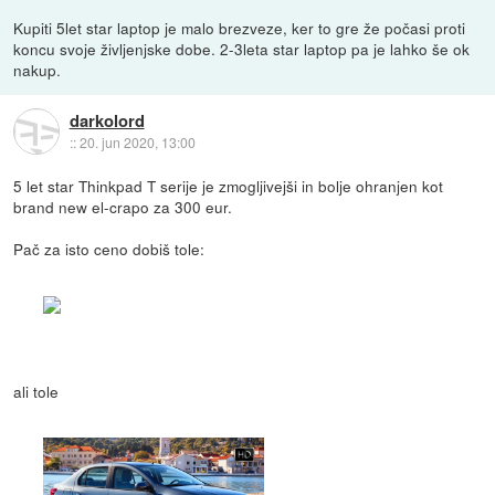
Kupiti 5let star laptop je malo brezveze, ker to gre že počasi proti
koncu svoje življenjske dobe. 2-3leta star laptop pa je lahko še ok
nakup.
darkolord
::
20. jun 2020, 13:00
5 let star Thinkpad T serije je zmogljivejši in bolje ohranjen kot
brand new el-crapo za 300 eur.
Pač za isto ceno dobiš tole:
ali tole