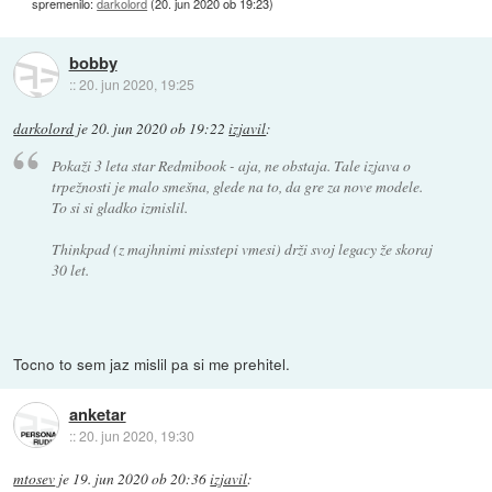
spremenilo:
darkolord
(
20. jun 2020 ob 19:23
)
bobby
::
20. jun 2020, 19:25
darkolord
je
20. jun 2020 ob 19:22
izjavil
:
Pokaži 3 leta star Redmibook - aja, ne obstaja. Tale izjava o
trpežnosti je malo smešna, glede na to, da gre za nove modele.
To si si gladko izmislil.
Thinkpad (z majhnimi misstepi vmesi) drži svoj legacy že skoraj
30 let.
Tocno to sem jaz mislil pa si me prehitel.
anketar
::
20. jun 2020, 19:30
mtosev
je
19. jun 2020 ob 20:36
izjavil
: