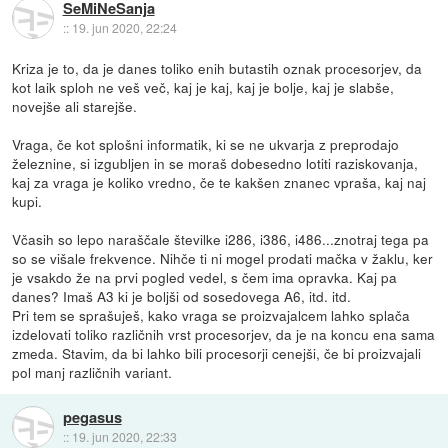
SeMiNeSanja
::
19. jun 2020, 22:24
Kriza je to, da je danes toliko enih butastih oznak procesorjev, da
kot laik sploh ne veš več, kaj je kaj, kaj je bolje, kaj je slabše,
novejše ali starejše.
Vraga, če kot splošni informatik, ki se ne ukvarja z preprodajo
železnine, si izgubljen in se moraš dobesedno lotiti raziskovanja,
kaj za vraga je koliko vredno, če te kakšen znanec vpraša, kaj naj
kupi.
Včasih so lepo naraščale številke i286, i386, i486...znotraj tega pa
so se višale frekvence. Nihče ti ni mogel prodati mačka v žaklu, ker
je vsakdo že na prvi pogled vedel, s čem ima opravka. Kaj pa
danes? Imaš A3 ki je boljši od sosedovega A6, itd. itd.
Pri tem se sprašuješ, kako vraga se proizvajalcem lahko splača
izdelovati toliko različnih vrst procesorjev, da je na koncu ena sama
zmeda. Stavim, da bi lahko bili procesorji cenejši, če bi proizvajali
pol manj različnih variant.
pegasus
::
19. jun 2020, 22:33