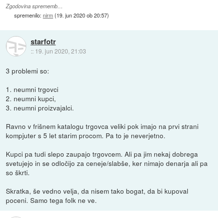
Zgodovina sprememb…
spremenilo:
nirm
(
19. jun 2020 ob 20:57
)
starfotr
::
19. jun 2020, 21:03
3 problemi so:
1. neumni trgovci
2. neumni kupci,
3. neumni proizvajalci.
Ravno v frišnem katalogu trgovca veliki pok imajo na prvi strani
kompjuter s 5 let starim procom. Pa to je neverjetno.
Kupci pa tudi slepo zaupajo trgovcem. Ali pa jim nekaj dobrega
svetujejo in se odločijo za ceneje/slabše, ker nimajo denarja ali pa
so škrti.
Skratka, še vedno velja, da nisem tako bogat, da bi kupoval
poceni. Samo tega folk ne ve.