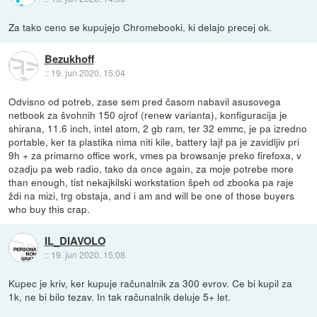
Za tako ceno se kupujejo Chromebooki, ki delajo precej ok.
Bezukhoff
::
19. jun 2020, 15:04
Odvisno od potreb, zase sem pred časom nabavil asusovega
netbook za švohnih 150 ojrof (renew varianta), konfiguracija je
shirana, 11.6 inch, intel atom, 2 gb ram, ter 32 emmc, je pa izredno
portable, ker ta plastika nima niti kile, battery lajf pa je zavidljiv pri
9h + za primarno office work, vmes pa browsanje preko firefoxa, v
ozadju pa web radio, tako da once again, za moje potrebe more
than enough, tist nekajkilski workstation špeh od zbooka pa raje
ždi na mizi, trg obstaja, and i am and will be one of those buyers
who buy this crap.
IL_DIAVOLO
::
19. jun 2020, 15:08
Kupec je kriv, ker kupuje računalnik za 300 evrov. Ce bi kupil za
1k, ne bi bilo tezav. In tak računalnik deluje 5+ let.