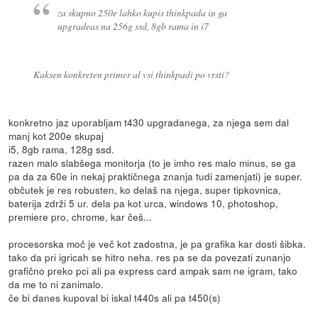
za skupno 250e lahko kupis thinkpada in ga
upgradeas na 256g ssd, 8gb rama in i7
Kaksen konkreten primer al vsi thinkpadi po vrsti?
konkretno jaz uporabljam t430 upgradanega, za njega sem dal
manj kot 200e skupaj
i5, 8gb rama, 128g ssd.
razen malo slabšega monitorja (to je imho res malo minus, se ga
pa da za 60e in nekaj praktičnega znanja tudi zamenjati) je super.
občutek je res robusten, ko delaš na njega, super tipkovnica,
baterija zdrži 5 ur. dela pa kot urca, windows 10, photoshop,
premiere pro, chrome, kar češ...
procesorska moč je več kot zadostna, je pa grafika kar dosti šibka.
tako da pri igricah se hitro neha. res pa se da povezati zunanjo
grafično preko pci ali pa express card ampak sam ne igram, tako
da me to ni zanimalo.
če bi danes kupoval bi iskal t440s ali pa t450(s)