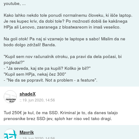
youtube, ...
Kako lahko nekdo tole ponudi normalnemu človeku, ki išče laptop.
Je res kupec kriv, da dobi tole? Po možnosti dobiš še kakšnega
HPja ali Lenovo, zasranega z bloatwareom in imaš veselico.
Na goli otok! Pa naj si vzamejo te laptope s sabo! Mislim da ne
bodo dolgo zdržali! Banda.
"Kupil sem nov računalnik otroku, pa pravi da dela počasi, bi
pogledal?"
- "Ja seveda, kaj ste pa kupili? Koliko je bil?"
"Kupil sem HPja, nekaj čez 300"
- "Ne da se popravit. Not a problem - a feature".
shadeX
::
19. jun 2020, 14:56
Tud 250€ je kul, če ma SSD. Kriminal je to, da danes talajo
prenosnike brez SSD-jev, sploh ker niso več tako dragi.
Mavrik
::
19. jun 2020, 14:56