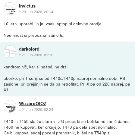
Invictus
::
20. jun 2020, 20:14
10 let v uporabi, in ja, vsak laptop ni delovno orodje...
Neumnost si prepoznal samo ti...
darkolord
::
21. jun 2020, 01:10
xandros: nič, kar si naštel, ne drži
aborko: pri T seriji se od T440s/T440p naprej normalno dobi IPS
zaslone, pri prejšnjih se da pa retrofitat. Pri X pa od 220 naprej, pa
X1 ...
WizzardOfOZ
::
21. jun 2020, 02:24
T440 in T450 sta že stara in z U proci, ki so bolj ko ne zanič danes,
T460 ne kupovat, ker crkujejo, T470 pa dela spet normalno.
Če bi kupoval sedaj poceni prenosnik, bi šel na T540p z