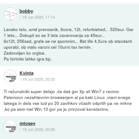
bobby
::
19. jun 2020, 17:14
Lansko leto, amd prenoanik, 6core, 12t, refurbished,.. 520eur. Gar
1 leto,.. Dokupli so se 3 leta zavarovanja za 45eur,..
6c12t, 256ssd, grafe se ne spomnim,.. Bat life 4,5ure ob standard
uporabi, ob malo varcni cel 10urni fax termin.
Zadovoljen ko orglce.
Pa fortnite lahko igra bp.
Kvinta
::
19. jun 2020, 20:33
Ti računalniki super delajo ,če daš gor Xp ali Win7 z recimo
Palemoon nezahtevnim browserjem al pa kaki Linux ,mam enega
takega in dela vse tud po 20 zavihkov včasih odprtih pa ne mrkne
,ko pa sem mel Win 10 gor pa je zmrzoval konstantno.
mtosev
::
19. jun 2020, 20:36