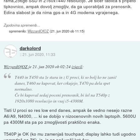
rama,256gb SSD in 2160x1440 resolucijo. Je sicer tablica s pripeto
tipkovnico, ampak dovolj zmogljiv, da ga uporabljaš za prenosnik.
Edina slabost je da nima gps-a in 4G modema vgrajenega.
Zgodovina sprememb…
spremenilo:
WizzardOfOZ
(
21. jun 2020 ob 11:15
)
darkolord
::
21. jun 2020, 11:33
WizzardOfOZ
je
21. jun 2020 ob 02:24
izjavil
:
T440 in T450 sta že stara in z U proci, ki so bolj ko ne zanič
danes, T460 ne kupovat, ker crkujejo, T470 pa dela spet
normalno.
Če bi kupoval sedaj poceni prenosnik, bi šel na T540p z
1920x1080 resolucijo in vsaj i5-4300M.
Tisti U proci so res low end danes, ampak še vedno nesejo razne
A6/A9, N4000, ... ki se dobijo v nizocenovnih novih laptopih. 5600U
pa 4300M sta pa po zmogljivosti praktično enaka.
T540P je OK (ko mu zamenjaš touchpad; display lahko tudi ugodno
upgradaš na 3K), ja, je pa pač večji kot 4xx