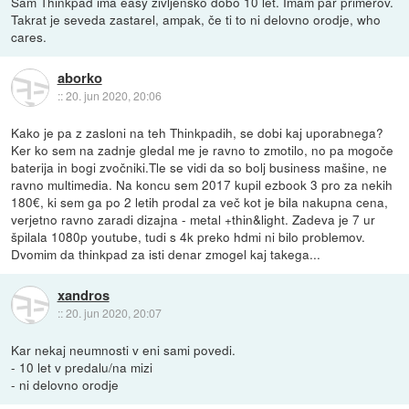
Sam Thinkpad ima easy življensko dobo 10 let. Imam par primerov.
Takrat je seveda zastarel, ampak, če ti to ni delovno orodje, who
cares.
aborko
::
20. jun 2020, 20:06
Kako je pa z zasloni na teh Thinkpadih, se dobi kaj uporabnega?
Ker ko sem na zadnje gledal me je ravno to zmotilo, no pa mogoče
baterija in bogi zvočniki.Tle se vidi da so bolj business mašine, ne
ravno multimedia. Na koncu sem 2017 kupil ezbook 3 pro za nekih
180€, ki sem ga po 2 letih prodal za več kot je bila nakupna cena,
verjetno ravno zaradi dizajna - metal +thin&light. Zadeva je 7 ur
špilala 1080p youtube, tudi s 4k preko hdmi ni bilo problemov.
Dvomim da thinkpad za isti denar zmogel kaj takega...
xandros
::
20. jun 2020, 20:07
Kar nekaj neumnosti v eni sami povedi.
- 10 let v predalu/na mizi
- ni delovno orodje