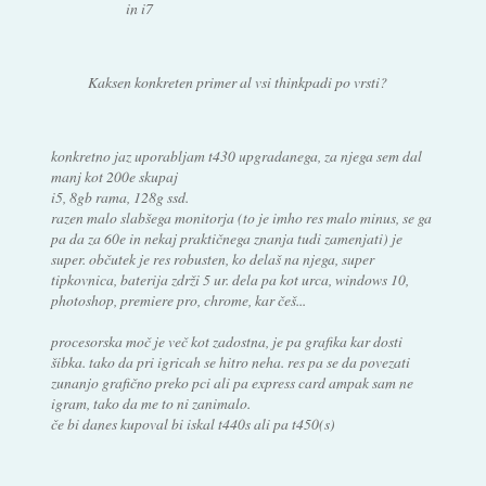
in i7
Kaksen konkreten primer al vsi thinkpadi po vrsti?
konkretno jaz uporabljam t430 upgradanega, za njega sem dal
manj kot 200e skupaj
i5, 8gb rama, 128g ssd.
razen malo slabšega monitorja (to je imho res malo minus, se ga
pa da za 60e in nekaj praktičnega znanja tudi zamenjati) je
super. občutek je res robusten, ko delaš na njega, super
tipkovnica, baterija zdrži 5 ur. dela pa kot urca, windows 10,
photoshop, premiere pro, chrome, kar češ...
procesorska moč je več kot zadostna, je pa grafika kar dosti
šibka. tako da pri igricah se hitro neha. res pa se da povezati
zunanjo grafično preko pci ali pa express card ampak sam ne
igram, tako da me to ni zanimalo.
če bi danes kupoval bi iskal t440s ali pa t450(s)