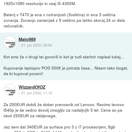
1920x1080 resolucijo in vsaj i5-4300M.
Baterij v T470 je ena v notranjosti (3celična) in ena 3 celična
zunanja. Zunanjo zamenjaš z 9 celično pa lahko skoraj 24 ur dela
računalnik.
Mato989
::
21. jun 2020, 09:54
Kot smo že v drugi tei govorili in kot je tudi starfotr napisal tukaj...
Kupovanje laptopov POD 500€ je potrata časa... Nisem tako bogat,
da bi kupoval poceni!
WizzardOfOZ
::
21. jun 2020, 11:15
Za 250EUR dobiš že dober prenosnik od Lenovo. Recimo lenovo
t540p je še vedno dovolj zmogljiv za nadaljnjih 5 let. Cene so pa
okoli 250EUR za rabljenega.
Jaz sem dal 340EUR za surface pro 3 z i7 procesorjem, 8gb