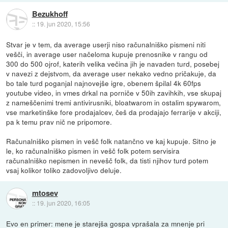
Bezukhoff
::
19. jun 2020, 15:56
Stvar je v tem, da average userji niso računalniško pismeni niti
vešči, in average user načeloma kupuje prenosnike v rangu od
300 do 500 ojrof, katerih velika večina jih je navaden turd, posebej
v navezi z dejstvom, da average user nekako vedno pričakuje, da
bo tale turd poganjal najnovejše igre, obenem špilal 4k 60fps
youtube video, in vmes drkal na porniče v 50ih zavihkih, vse skupaj
z nameščenimi tremi antivirusniki, bloatwarom in ostalim spywarom,
vse marketinške fore prodajalcev, češ da prodajajo ferrarije v akciji,
pa k temu prav nič ne pripomore.
Računalniško pismen in vešč folk natančno ve kaj kupuje. Sitno je
le, ko računalniško pismen in vešč folk potem servisira
računalniško nepismen in nevešč folk, da tisti njihov turd potem
vsaj kolikor toliko zadovoljivo deluje.
mtosev
::
19. jun 2020, 16:05
Evo en primer: mene je starejša gospa vprašala za mnenje pri