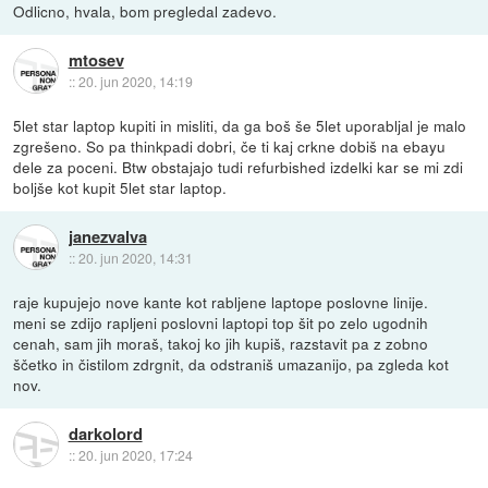
Odlicno, hvala, bom pregledal zadevo.
mtosev
::
20. jun 2020, 14:19
5let star laptop kupiti in misliti, da ga boš še 5let uporabljal je malo
zgrešeno. So pa thinkpadi dobri, če ti kaj crkne dobiš na ebayu
dele za poceni. Btw obstajajo tudi refurbished izdelki kar se mi zdi
boljše kot kupit 5let star laptop.
janezvalva
::
20. jun 2020, 14:31
raje kupujejo nove kante kot rabljene laptope poslovne linije.
meni se zdijo rapljeni poslovni laptopi top šit po zelo ugodnih
cenah, sam jih moraš, takoj ko jih kupiš, razstavit pa z zobno
ščetko in čistilom zdrgnit, da odstraniš umazanijo, pa zgleda kot
nov.
darkolord
::
20. jun 2020, 17:24