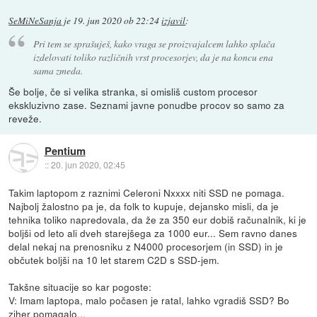
SeMiNeSanja
je
19. jun 2020 ob 22:24
izjavil
:
Pri tem se sprašuješ, kako vraga se proizvajalcem lahko splača
izdelovati toliko različnih vrst procesorjev, da je na koncu ena
sama zmeda.
Še bolje, če si velika stranka, si omisliš custom procesor
ekskluzivno zase. Seznami javne ponudbe procov so samo za
reveže.
Pentium
::
20. jun 2020, 02:45
Takim laptopom z raznimi Celeroni Nxxxx niti SSD ne pomaga.
Najbolj žalostno pa je, da folk to kupuje, dejansko misli, da je
tehnika toliko napredovala, da že za 350 eur dobiš računalnik, ki je
boljši od leto ali dveh starejšega za 1000 eur... Sem ravno danes
delal nekaj na prenosniku z N4000 procesorjem (in SSD) in je
občutek boljši na 10 let starem C2D s SSD-jem.
Takšne situacije so kar pogoste:
V: Imam laptopa, malo počasen je ratal, lahko vgradiš SSD? Bo
ziher pomagalo...