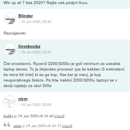
Win xp ali 7 leta 2020? Rajše nek podprt linux.
Blinder
::
19. jun 2020, 20:40
Razvajencki
iloveboobz
::
19. jun 2020, 20:41
Čist enostavno. Ryzen3 2200/3200u je goli minimum za useable
laptop danes. To je dejansko proceosr (pa še kakšen i3 evkivalent.
če more bit intel) ki se ga kup. Vse kar je manj, je kup
neuporabnega železa. Pa btw, kakšni 2200/3200u laptopi se v
akciji najdejo za okol 300e
nirm
::
19. jun 2020, 20:56
bobby
je
19. jun 2020 ob 16:40
izjavil
:
nirm
je
19. jun 2020 ob 16:37
izjavil
: