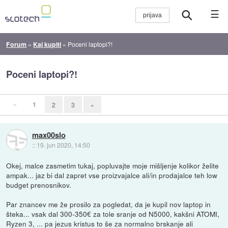
☰
Forum
»
Kaj kupiti
»
Poceni laptopi?!
Poceni laptopi?!
«
1
2
3
»
max00slo
::
19. jun 2020, 14:50
Okej, malce zasmetim tukaj, popluvajte moje mišljenje kolikor želite
ampak... jaz bi dal zapret vse proizvajalce ali/in prodajalce teh low
budget prenosnikov.
Par znancev me že prosilo za pogledat, da je kupil nov laptop in
šteka... vsak dal 300-350€ za tole sranje od N5000, kakšni ATOMI,
Ryzen 3, ... pa jezus kristus to še za normalno brskanje ali