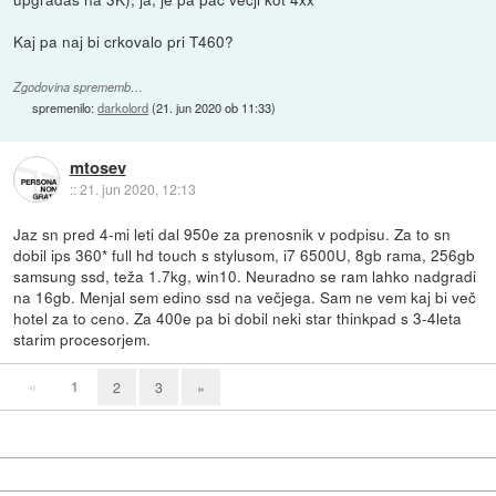
Kaj pa naj bi crkovalo pri T460?
Zgodovina sprememb…
spremenilo:
darkolord
(
21. jun 2020 ob 11:33
)
mtosev
::
21. jun 2020, 12:13
Jaz sn pred 4-mi leti dal 950e za prenosnik v podpisu. Za to sn
dobil ips 360* full hd touch s stylusom, i7 6500U, 8gb rama, 256gb
samsung ssd, teža 1.7kg, win10. Neuradno se ram lahko nadgradi
na 16gb. Menjal sem edino ssd na večjega. Sam ne vem kaj bi več
hotel za to ceno. Za 400e pa bi dobil neki star thinkpad s 3-4leta
starim procesorjem.
«
1
2
3
»