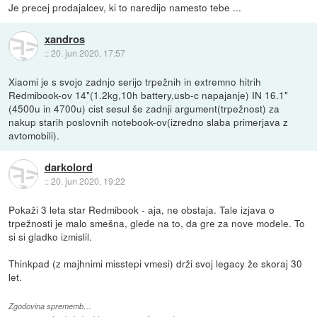
Je precej prodajalcev, ki to naredijo namesto tebe ...
xandros
::
20. jun 2020, 17:57
Xiaomi je s svojo zadnjo serijo trpežnih in extremno hitrih
Redmibook-ov 14"(1.2kg,10h battery,usb-c napajanje) IN 16.1"
(4500u in 4700u) cist sesul še zadnji argument(trpežnost) za
nakup starih poslovnih notebook-ov(izredno slaba primerjava z
avtomobili).
darkolord
::
20. jun 2020, 19:22
Pokaži 3 leta star Redmibook - aja, ne obstaja. Tale izjava o
trpežnosti je malo smešna, glede na to, da gre za nove modele. To
si si gladko izmislil.
Thinkpad (z majhnimi misstepi vmesi) drži svoj legacy že skoraj 30
let.
Zgodovina sprememb…