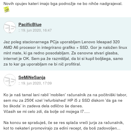
Novih cpujev kateri imajo bga podnožje ne bo nihče nadgrajeval.
PacificBlue
::
19. jun 2020, 16:47
Jaz poleg stacionarnega PCja uporabljam Lenovo Ideapad 320
AMD A6 procesor in integrirano grafiko + SSD. Gor je naložen linux
mint mate, ki ga redno posodabljam. Za osnovne stvari glasba,
internet je OK. Sem pa že razmišljal, da bi si kupil boljšega, samo
za to kar ga uporabljam ne bi nič profitiral.
SeMiNeSanja
::
19. jun 2020, 17:09
Ko je naš tamal lani rabil 'mobilen' računalnik za na počitniški tabor,
sem mu za 250€ vzel 'refurbished' HP i5 z SSD diskom 'da ga ne
bo škoda' in zadeva dela odlično še danes.
Včasih se mi celo zdi, da bolje od mojega I7.....
Na koncu se sprašuješ, če se res splača vreči jurja za računalnik,
kot to nekateri promovirajo za edini recept, da boš zadovoljen...