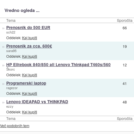
Vredno ogleda ...
Tema
Sporočila
»
Prenosnik do 500 EUR
66
sch22
Oddelek:
Kaj kupiti
»
Prenosnik za cca. 600€
19
sara95
Oddelek:
Kaj kupiti
»
HP Elitebook 840/850 ali Lenovo Thinkpad T460s/560
12
Škorc
Oddelek:
Kaj kupiti
»
Programerski laptop
41
ragezor
Oddelek:
Kaj kupiti
»
Lenovo IDEAPAD vs THINKPAD
48
ezzy
Oddelek:
Kaj kupiti
Tema
Sporočila
Več podobnih tem