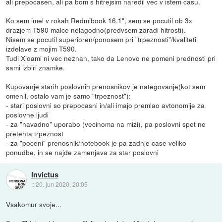
ali prepocasen, ali pa bom s hitrejsim naredil vec v istem casu.
Ko sem imel v rokah Redmibook 16.1", sem se pocutil ob 3x
drazjem T590 malce nelagodno(predvsem zaradi hitrosti).
Nisem se pocutil superioren/ponosem pri "trpeznosti"/kvaliteti
izdelave z mojim T590.
Tudi Xioami ni vec neznan, tako da Lenovo ne pomeni prednosti pri
sami izbiri znamke.
Kupovanje starih poslovnih prenosnikov je nategovanje(kot sem
omenil, ostalo vam je samo "trpeznost"):
- stari poslovni so prepocasni in/ali imajo premlao avtonomije za
poslovne ljudi
- za "navadno" uporabo (vecinoma na mizi), pa poslovni spet ne
pretehta trpeznost
- za "poceni" prenosnik/notebook je pa zadnje case veliko
ponudbe, in se najde zamenjava za star poslovni
Invictus
::
20. jun 2020, 20:05
Vsakomur svoje...