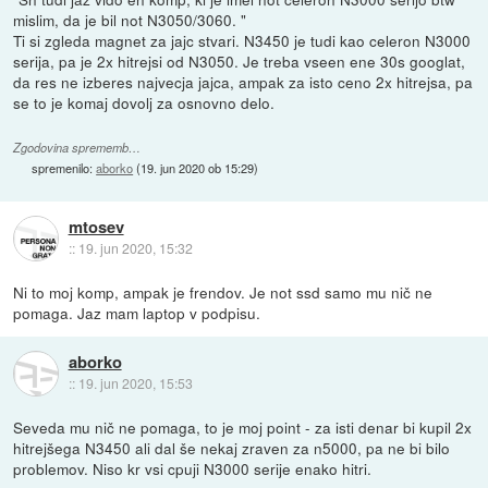
mislim, da je bil not N3050/3060. "
Ti si zgleda magnet za jajc stvari. N3450 je tudi kao celeron N3000
serija, pa je 2x hitrejsi od N3050. Je treba vseen ene 30s googlat,
da res ne izberes najvecja jajca, ampak za isto ceno 2x hitrejsa, pa
se to je komaj dovolj za osnovno delo.
Zgodovina sprememb…
spremenilo:
aborko
(
19. jun 2020 ob 15:29
)
mtosev
::
19. jun 2020, 15:32
Ni to moj komp, ampak je frendov. Je not ssd samo mu nič ne
pomaga. Jaz mam laptop v podpisu.
aborko
::
19. jun 2020, 15:53
Seveda mu nič ne pomaga, to je moj point - za isti denar bi kupil 2x
hitrejšega N3450 ali dal še nekaj zraven za n5000, pa ne bi bilo
problemov. Niso kr vsi cpuji N3000 serije enako hitri.