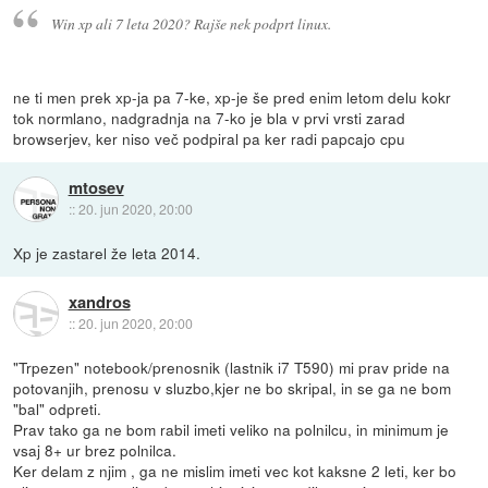
Win xp ali 7 leta 2020? Rajše nek podprt linux.
ne ti men prek xp-ja pa 7-ke, xp-je še pred enim letom delu kokr
tok normlano, nadgradnja na 7-ko je bla v prvi vrsti zarad
browserjev, ker niso več podpiral pa ker radi papcajo cpu
mtosev
::
20. jun 2020, 20:00
Xp je zastarel že leta 2014.
xandros
::
20. jun 2020, 20:00
"Trpezen" notebook/prenosnik (lastnik i7 T590) mi prav pride na
potovanjih, prenosu v sluzbo,kjer ne bo skripal, in se ga ne bom
"bal" odpreti.
Prav tako ga ne bom rabil imeti veliko na polnilcu, in minimum je
vsaj 8+ ur brez polnilca.
Ker delam z njim , ga ne mislim imeti vec kot kaksne 2 leti, ker bo