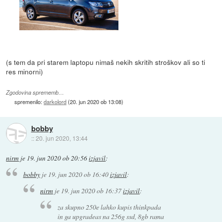
(s tem da pri starem laptopu nimaš nekih skritih stroškov ali so ti
res minorni)
Zgodovina sprememb…
spremenilo:
darkolord
(
20. jun 2020 ob 13:08
)
bobby
::
20. jun 2020, 13:44
nirm
je
19. jun 2020 ob 20:56
izjavil
:
bobby
je
19. jun 2020 ob 16:40
izjavil
:
nirm
je
19. jun 2020 ob 16:37
izjavil
:
za skupno 250e lahko kupis thinkpada
in ga upgradeas na 256g ssd, 8gb rama