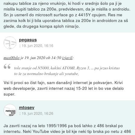
nakupu tablice za njeno vnukinjo, ki hodi v srednjo šolo pa ji je
mislila kupiti tablico za 200e, predvidevam, da je mislila o androidu.
Sn jo usmeril do microsoft surface go z 4415Y cpujem. Res me
zanima kolk bi ji bila uporabna tablica za 200e in androidom za sš
glede, da drugega kompa sploh nima/jo.
pegasus
::
19. jun 2020, 16:16
max00slo
je
19. jun 2020 ob 14:50
izjavil
:
tole sranje od N5000, kakšni ATOMI, Ryzen 3, ... pa jezus kristus
to še za normalno brskanje ali youtube,
Vsi ti proci so čist fajn, sam današnji internet je pokvarjen. Krivi
web developerje, zavrti internet nazaj 15-20 let in bo vse delalo
super.
mtosev
::
19. jun 2020, 16:26
Ja zavrti nazaj na leto 1995/1996 pa boš lahko z 486 brskal po
internetu. Neki YouTube video je bil kje neki tip brska po netu z 486