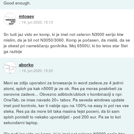
Good enough.
mtosev
::
19. jun 2020, 15:13
Sn tudi jaz vido en komp, ki je imel not celeron N3000 serijo btw
mislim, da je bil not N3050/3060. Komp je počasen, da misliš, da se
je obesil pri nameščanju gonilnika. Moj 6500U, ki bo letos star 5let
ga razbije
aborko
::
19. jun 2020, 15:20
Meni se zdijo uporabni za browsanje in word zadeve,ze 4 jedrni
atomi, sploh pa kak n5000 je ze ok. Res pa moras poskrbeti za
osnovne zadeve... Obvezno adblock/ublock v kombinaciji s npr.
OneTab, ce imas navado 20+ tabov. Pa seveda windows update
imet pod kontrolo, ker ti nabije cpu na 100% na easy in pol res vse
steka. Res pa da more bit taka masina fejst poceni, da bi sam
sploh pomislil to nekako uporabljati - pod 200 eur. Pa se to kot
sekundarni laptop.
"Sn tudi jaz vido en komp, ki je imel not celeron N3000 serijo btw