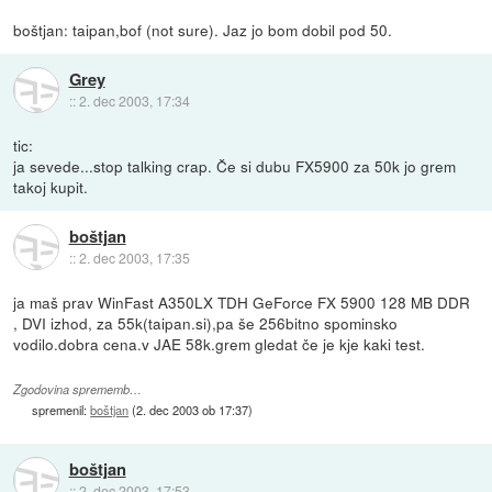
boštjan: taipan,bof (not sure). Jaz jo bom dobil pod 50.
Grey
::
2. dec 2003, 17:34
tic:
ja sevede...stop talking crap. Če si dubu FX5900 za 50k jo grem
takoj kupit.
boštjan
::
2. dec 2003, 17:35
ja maš prav WinFast A350LX TDH GeForce FX 5900 128 MB DDR
, DVI izhod, za 55k(taipan.si),pa še 256bitno spominsko
vodilo.dobra cena.v JAE 58k.grem gledat če je kje kaki test.
Zgodovina sprememb…
spremenil:
boštjan
(
2. dec 2003 ob 17:37
)
boštjan
::
2. dec 2003, 17:53