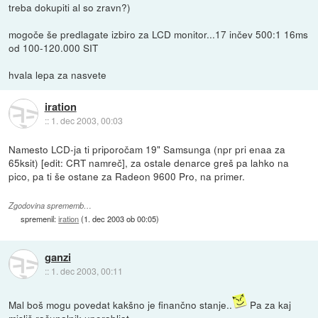
treba dokupiti al so zravn?)
mogoče še predlagate izbiro za LCD monitor...17 inčev 500:1 16ms
od 100-120.000 SIT
hvala lepa za nasvete
iration
::
1. dec 2003, 00:03
Namesto LCD-ja ti priporočam 19" Samsunga (npr pri enaa za
65ksit) [edit: CRT namreč], za ostale denarce greš pa lahko na
pico, pa ti še ostane za Radeon 9600 Pro, na primer.
Zgodovina sprememb…
spremenil:
iration
(
1. dec 2003 ob 00:05
)
ganzi
::
1. dec 2003, 00:11
Mal boš mogu povedat kakšno je finančno stanje..
Pa za kaj
misliš računalnik uporabljat..