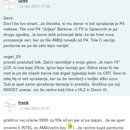
Grey
::
3. dec 2003, 07:36
Sami:
Don't be too smart...za človeka, ki mu denar ni tok vprašanje je P4
nebesa. Tile novi P4 "zbijejo" Bartone. O FX in Opteronih je pa
druga zgodba...te bomo lahk primerjali šele, ko da Intel nove
procesorje ven, ker so tile AMDji novejši od P4. Tole C verzijo
pentiuma se pa da zelo lepo navijat.
veget_25:
preveč poslušaš folk. Začni razmišljat s svojo glavo. Js mam 15"
LCD, ki ima baje 25ms. Igrce lepo laufajo gor. Edina stvar ki me
moti je pa da včasih barve mal drgač zgledajo kokr na CRT. Sam to
zdej itq ni več vprašanje, ker so že monitorji z boljšo sliko ozun.
Tuki je spet samo vprašanje denarja in prestiža. Grafično pa naj
9600XT vzame...bo še vedno bolj hitra v HL2 in Doom III.
frenk
::
3. dec 2003, 07:51
grafično nej vzame 5900 za 55k sit pri jae al pa taipan...če se spet
vrnemo k INTEL vs AMD(večni boj
)...če recimo kupš pentiuma