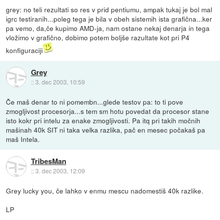
grey: no teli rezultati so res v prid pentiumu, ampak tukaj je bol mal
igrc testiranih...poleg tega je bila v obeh sistemih ista grafična...ker
pa vemo, da,če kupimo AMD-ja, nam ostane nekaj denarja in tega
vložimo v grafično, dobimo potem boljše razultate kot pri P4
konfiguraciji
Grey
::
3. dec 2003, 10:59
Če maš denar to ni pomembn...glede testov pa: to ti pove
zmogljivost procesorja...s tem sm hotu povedat da procesor stane
isto kokr pri intelu za enake zmogljivosti. Pa itq pri takih močnih
mašinah 40k SIT ni taka velka razlika, pač en mesec počakaš pa
maš Intela.
TribesMan
::
3. dec 2003, 12:09
Grey lucky you, če lahko v enmu mescu nadomestiš 40k razlike.
LP