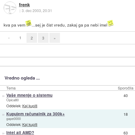
frenk
::
3. dec 2003, 20:31
kva pa vem
...sej je čist vredu, zakaj ga pa nebi imel
«
1
2
3
»
Vredno ogleda ...
Tema
Sporočila
»
Vaše mnenje o sistemu
40
Opica80
Oddelek:
Kaj kupiti
»
Kupujem računalnik za 300k+
18
gape0000
Oddelek:
Kaj kupiti
»
Intel ali AMD?
63