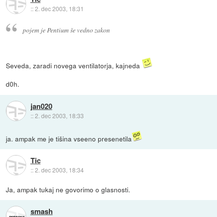
::
2. dec 2003, 18:31
pojem je Pentium še vedno zakon
Seveda, zaradi novega ventilatorja, kajneda
d0h.
jan020
::
2. dec 2003, 18:33
ja. ampak me je tišina vseeno presenetila
Tic
::
2. dec 2003, 18:34
Ja, ampak tukaj ne govorimo o glasnosti.
smash