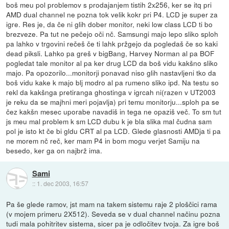
boš meu pol problemov s prodajanjem tistih 2x256, ker se itq pri
AMD dual channel ne pozna tok velik kokr pri P4. LCD je super za
igre. Res je, da če ni glih dober monitor, neki low class LCD ti bo
brezveze. Pa tut ne pečejo oči nč. Samsungi majo lepo sliko sploh
pa lahko v trgovini rečeš če ti lahk pržgejo da pogledaš če so kaki
dead piksli. Lahko pa greš v bigBang, Harvey Norman al pa BOF
pogledat tale monitor al pa ker drug LCD da boš vidu kakšno sliko
majo. Pa opozorilo...monitorji ponavad niso glih nastavljeni tko da
boš vidu kake k majo blj modro al pa rumeno sliko ipd. Na testu so
rekl da kakšnga pretiranga ghostinga v igrcah ni(razen v UT2003
je reku da se majhni meri pojavlja) pri temu monitorju...sploh pa se
čez kakšn mesec uporabe navadiš in tega ne opaziš več. To sm tut
js meu mal problem k sm LCD dubu k je bla slika mal čudna sam
pol je isto kt če bi gldu CRT al pa LCD. Glede glasnosti AMDja ti pa
ne morem nč reč, ker mam P4 in bom mogu verjet Samiju na
besedo, ker ga on najbrž ima.
Sami
::
1. dec 2003, 16:57
Pa še glede ramov, jst mam na takem sistemu raje 2 ploščici rama
(v mojem primeru 2X512). Seveda se v dual channel načinu pozna
tudi mala pohitritev sistema, sicer pa je odločitev tvoja. Za igre boš