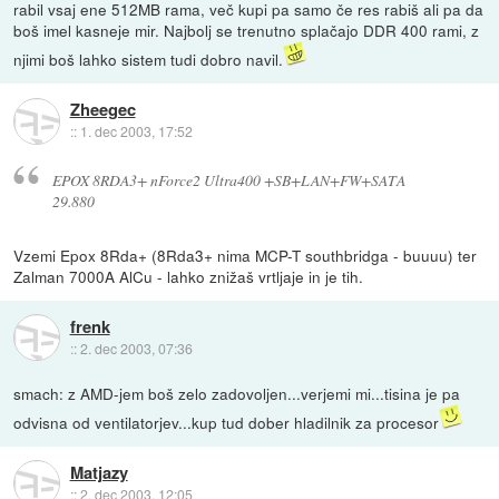
rabil vsaj ene 512MB rama, več kupi pa samo če res rabiš ali pa da
boš imel kasneje mir. Najbolj se trenutno splačajo DDR 400 rami, z
njimi boš lahko sistem tudi dobro navil.
Zheegec
::
1. dec 2003, 17:52
EPOX 8RDA3+ nForce2 Ultra400 +SB+LAN+FW+SATA
29.880
Vzemi Epox 8Rda+ (8Rda3+ nima MCP-T southbridga - buuuu) ter
Zalman 7000A AlCu - lahko znižaš vrtljaje in je tih.
frenk
::
2. dec 2003, 07:36
smach: z AMD-jem boš zelo zadovoljen...verjemi mi...tisina je pa
odvisna od ventilatorjev...kup tud dober hladilnik za procesor
Matjazy
::
2. dec 2003, 12:05