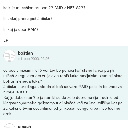
kolk je ta mašina hrupna ?? AMD z NF7-S???
in zakaj predlagaš 2 diska?
in kaj je dobr RAM?
LP
boštjan
::
1. dec 2003, 08:36
če boš v mašini mel 5 ventov bo ponoči kar slišno,lahko pa jih
utišaš z regulatorjem vrtljajev.a rabiš kako navijalsko plato ali plato
bolj umirjenega toka?
2 diska ti predlaga zato,da si boš ustvaro RAID polje in bo zadeva
hitreje laufala.
Kaj je dober ram?to je ram ki se da zelo dobro navijat,recimo od
kingstona,corsaira,geil;samo tudi plačaš več za isto količino kot pa
za kakšne twinmose,infinione,hynixe,samsunge,ki pa niso tudi ne
drek.
smash