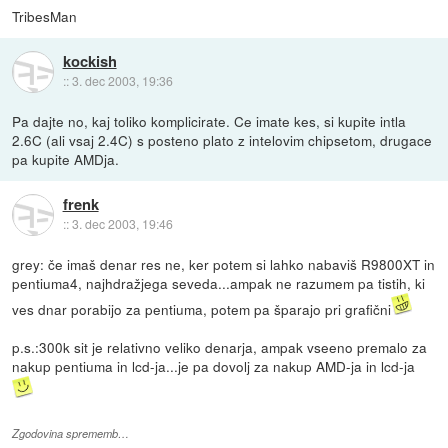
TribesMan
kockish
::
3. dec 2003, 19:36
Pa dajte no, kaj toliko komplicirate. Ce imate kes, si kupite intla
2.6C (ali vsaj 2.4C) s posteno plato z intelovim chipsetom, drugace
pa kupite AMDja.
frenk
::
3. dec 2003, 19:46
grey: če imaš denar res ne, ker potem si lahko nabaviš R9800XT in
pentiuma4, najhdražjega seveda...ampak ne razumem pa tistih, ki
ves dnar porabijo za pentiuma, potem pa šparajo pri grafični
p.s.:300k sit je relativno veliko denarja, ampak vseeno premalo za
nakup pentiuma in lcd-ja...je pa dovolj za nakup AMD-ja in lcd-ja
Zgodovina sprememb…