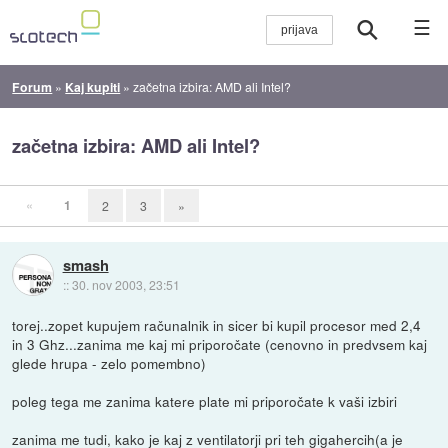
☰
Forum
»
Kaj kupiti
»
začetna izbira: AMD ali Intel?
začetna izbira: AMD ali Intel?
«
1
2
3
»
smash
::
30. nov 2003, 23:51
torej..zopet kupujem računalnik in sicer bi kupil procesor med 2,4
in 3 Ghz...zanima me kaj mi priporočate (cenovno in predvsem kaj
glede hrupa - zelo pomembno)
poleg tega me zanima katere plate mi priporočate k vaši izbiri
zanima me tudi, kako je kaj z ventilatorji pri teh gigahercih(a je