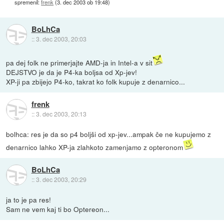
spremenil:
frenk
(
3. dec 2003 ob 19:48
)
BoLhCa
::
3. dec 2003, 20:03
pa dej folk ne primerjajte AMD-ja in Intel-a v sit
DEJSTVO je da je P4-ka boljsa od Xp-jev!
XP-ji pa zbijejo P4-ko, takrat ko folk kupuje z denarnico...
frenk
::
3. dec 2003, 20:13
bolhca: res je da so p4 boljši od xp-jev...ampak če ne kupujemo z
denarnico lahko XP-ja zlahkoto zamenjamo z opteronom
BoLhCa
::
3. dec 2003, 20:29
ja to je pa res!
Sam ne vem kaj ti bo Optereon...