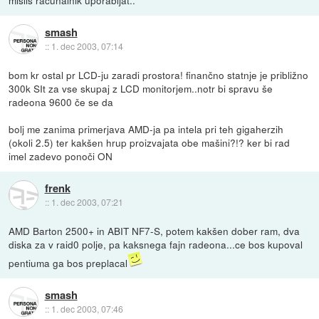
smash
::
1. dec 2003, 07:14
bom kr ostal pr LCD-ju zaradi prostora! finančno statnje je približno
300k SIt za vse skupaj z LCD monitorjem..notr bi spravu še
radeona 9600 če se da
bolj me zanima primerjava AMD-ja pa intela pri teh gigaherzih
(okoli 2.5) ter kakšen hrup proizvajata obe mašini?!? ker bi rad
imel zadevo ponoči ON
frenk
::
1. dec 2003, 07:21
AMD Barton 2500+ in ABIT NF7-S, potem kakšen dober ram, dva
diska za v raid0 polje, pa kaksnega fajn radeona...ce bos kupoval
pentiuma ga bos preplacal
smash
::
1. dec 2003, 07:46