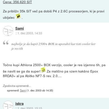
Cena: 356.620 SIT
Za približn 35k SIT več pa dobiš P4 z 2.6C procesorjem, ki je pravi
ubijalec
.
Sami
::
1. dec 2003, 14:33
najbolje je da kupiš 2500+ BOX in uporabiš kar tisti cooler ker
je res tih
Točno kupi Athlona 2500+ BOX verzijo, cooler je res izjemno tih, pa
še naviti se ga da super!
Za matično pa vzem kakšno Epox
8RDA3+ al pa Abitko NF7-S rev. 2.0....
Zgodovina sprememb…
spremenil:
Sami
(
1. dec 2003 ob 14:35
)
iskra
::
1. dec 2003, 15:15