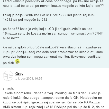
zarad kakšnih pocenitev ali česa podobnega..pa kakšne akcije za
nou let ...al bo to pol po novem letu..a mogoče ve kdo kaj o tem??
zakaj je boljš 2x256 kot 1x512 RAM-a??? ker jest bi raj kupu
1x512 pa pol mogoče še 512...
pa še to?? kako je zdej kej z LCD-ji pri igrah..zdej k so kao
16ms....a se to že kosa z mojim samsungom syncmastrom 757NF
al še ne??
kje mi pa sploh priporočate nakup?? kera štacuna?..nazadne sem
kupu pri Anniju...zdej vse dela brez problemov že skor 2 let...sam
prva dva tedna sem mogu zamenat monitor, tipkovnco, ventilator
pa disk
Grey
::
1. dec 2003, 16:25
smash:
Takole ti bom reku...denar je tvoj. Predlogi so ti bili dani. Sicer je
najbrž kakšn čez budget...ampak recmo da je OK. Notebooka ne
kupuj če boš špilu igrce...vsaj zdej še ne. Kar se tiče RAMa...za
AMD sistem kupi rajši zdej 1x512 RAM pa pol dokup še 512, da ne