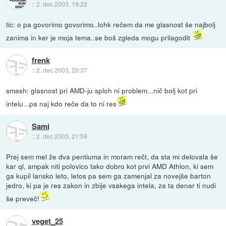
::
2. dec 2003, 19:22
tic: o pa govorimo govorimo..lohk rečem da me glasnost še najbolj
zanima in ker je moja tema..se boš zgleda mogu prilagodit
frenk
::
2. dec 2003, 20:37
smash: glasnost pri AMD-ju sploh ni problem...nič bolj kot pri
intelu...pa naj kdo reče da to ni res
Sami
::
2. dec 2003, 21:59
Prej sem mel že dva pentiuma in moram rečt, da sta mi delovala še
kar ql, ampak niti polovico tako dobro kot prvi AMD Athlon, ki sem
ga kupil lansko leto, letos pa sem ga zamenjal za novejše barton
jedro, ki pa je res zakon in zbije vsakega intela, za ta denar ti nudi
še preveč!
veget_25