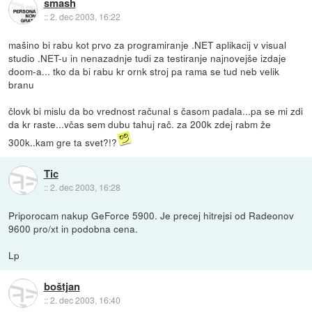
smash
::
2. dec 2003, 16:22
mašino bi rabu kot prvo za programiranje .NET aplikacij v visual
studio .NET-u in nenazadnje tudi za testiranje najnovejše izdaje
doom-a... tko da bi rabu kr ornk stroj pa rama se tud neb velik
branu
človk bi mislu da bo vrednost računal s časom padala...pa se mi zdi
da kr raste...včas sem dubu tahuj rač. za 200k zdej rabm že
300k..kam gre ta svet?!?
Tic
::
2. dec 2003, 16:28
Priporocam nakup GeForce 5900. Je precej hitrejsi od Radeonov
9600 pro/xt in podobna cena.
Lp
boštjan
::
2. dec 2003, 16:40