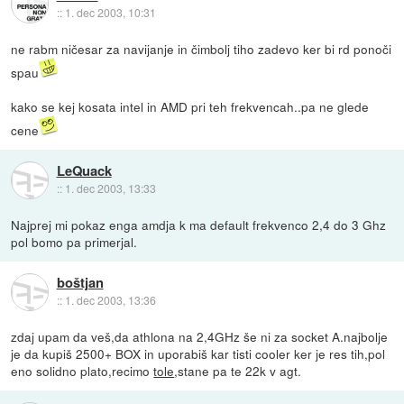
::
1. dec 2003, 10:31
ne rabm ničesar za navijanje in čimbolj tiho zadevo ker bi rd ponoči
spau
kako se kej kosata intel in AMD pri teh frekvencah..pa ne glede
cene
LeQuack
::
1. dec 2003, 13:33
Najprej mi pokaz enga amdja k ma default frekvenco 2,4 do 3 Ghz
pol bomo pa primerjal.
boštjan
::
1. dec 2003, 13:36
zdaj upam da veš,da athlona na 2,4GHz še ni za socket A.najbolje
je da kupiš 2500+ BOX in uporabiš kar tisti cooler ker je res tih,pol
eno solidno plato,recimo
tole
,stane pa te 22k v agt.