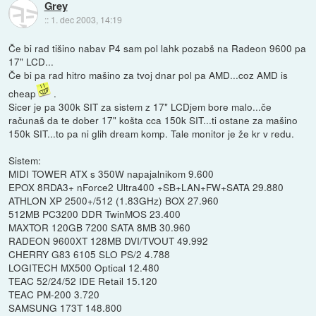
Grey
::
1. dec 2003, 14:19
Če bi rad tišino nabav P4 sam pol lahk pozabš na Radeon 9600 pa
17" LCD...
Če bi pa rad hitro mašino za tvoj dnar pol pa AMD...coz AMD is
cheap
.
Sicer je pa 300k SIT za sistem z 17" LCDjem bore malo...če
računaš da te dober 17" košta cca 150k SIT...ti ostane za mašino
150k SIT...to pa ni glih dream komp. Tale monitor je že kr v redu.
Sistem:
MIDI TOWER ATX s 350W napajalnikom 9.600
EPOX 8RDA3+ nForce2 Ultra400 +SB+LAN+FW+SATA 29.880
ATHLON XP 2500+/512 (1.83GHz) BOX 27.960
512MB PC3200 DDR TwinMOS 23.400
MAXTOR 120GB 7200 SATA 8MB 30.960
RADEON 9600XT 128MB DVI/TVOUT 49.992
CHERRY G83 6105 SLO PS/2 4.788
LOGITECH MX500 Optical 12.480
TEAC 52/24/52 IDE Retail 15.120
TEAC PM-200 3.720
SAMSUNG 173T 148.800