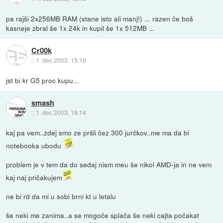
pa rajši 2x256MB RAM (stane isto ali manj!) ... razen če boš
kasneje zbral še 1x 24k in kupil še 1x 512MB ...
Cr00k
::
1. dec 2003, 15:16
jst bi kr G5 proc kupu...
smash
::
1. dec 2003, 16:14
kaj pa vem..zdej smo ze pršli čez 300 jurčkov..me ma da bi
notebooka ubodu
problem je v tem da do sedaj nism meu še nikol AMD-ja in ne vem
kaj naj pričakujem
ne bi rd da mi u sobi brni kt u letalu
še neki me zanima..a se mogoče splača še neki cajta počakat