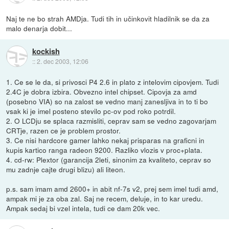
Naj te ne bo strah AMDja. Tudi tih in učinkovit hladilnik se da za
malo denarja dobit...
kockish
::
2. dec 2003, 12:06
1. Ce se le da, si privosci P4 2.6 in plato z intelovim cipovjem. Tudi
2.4C je dobra izbira. Obvezno intel chipset. Cipovja za amd
(posebno VIA) so na zalost se vedno manj zanesljiva in to ti bo
vsak ki je imel posteno stevilo pc-ov pod roko potrdil.
2. O LCDju se splaca razmisliti, ceprav sam se vedno zagovarjam
CRTje, razen ce je problem prostor.
3. Ce nisi hardcore gamer lahko nekaj prisparas na graficni in
kupis kartico ranga radeon 9200. Razliko vlozis v proc+plata.
4. cd-rw: Plextor (garancija 2leti, sinonim za kvaliteto, ceprav so
mu zadnje cajte drugi blizu) ali liteon.
p.s. sam imam amd 2600+ in abit nf-7s v2, prej sem imel tudi amd,
ampak mi je za oba zal. Saj ne recem, deluje, in to kar uredu.
Ampak sedaj bi vzel intela, tudi ce dam 20k vec.