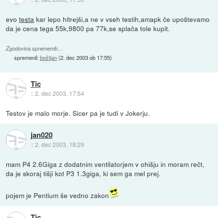
evo
testa
kar lepo hitrejši,a ne v vseh testih,amapk če upoštevamo
da je cena tega 55k,9800 pa 77k,se splača tole kupit.
Zgodovina sprememb…
spremenil:
boštjan
(
2. dec 2003 ob 17:55
)
Tic
::
2. dec 2003, 17:54
Testov je malo morje. Sicer pa je tudi v Jokerju.
jan020
::
2. dec 2003, 18:29
mam P4 2.6Giga z dodatnim ventilatorjem v ohišju in moram rečt,
da je skoraj tišji kot P3 1.3giga, ki sem ga mel prej.
pojem je Pentium še vedno zakon
Tic