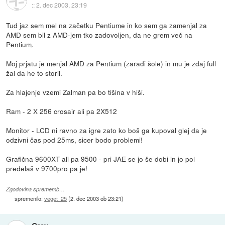
::
2. dec 2003, 23:19
Tud jaz sem mel na začetku Pentiume in ko sem ga zamenjal za
AMD sem bil z AMD-jem tko zadovoljen, da ne grem več na
Pentium.
Moj prjatu je menjal AMD za Pentium (zaradi šole) in mu je zdaj full
žal da he to storil.
Za hlajenje vzemi Zalman pa bo tišina v hiši.
Ram - 2 X 256 crosair ali pa 2X512
Monitor - LCD ni ravno za igre zato ko boš ga kupoval glej da je
odzivni čas pod 25ms, sicer bodo problemi!
Grafična 9600XT ali pa 9500 - pri JAE se jo še dobi in jo pol
predelaš v 9700pro pa je!
Zgodovina sprememb…
spremenilo:
veget_25
(
2. dec 2003 ob 23:21
)