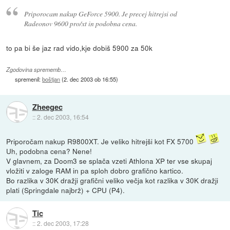
Priporocam nakup GeForce 5900. Je precej hitrejsi od
Radeonov 9600 pro/xt in podobna cena.
to pa bi še jaz rad vido,kje dobiš 5900 za 50k
Zgodovina sprememb…
spremenil:
boštjan
(
2. dec 2003 ob 16:55
)
Zheegec
::
2. dec 2003, 16:54
Priporočam nakup R9800XT. Je veliko hitrejši kot FX 5700
Uh, podobna cena? Nene!
V glavnem, za Doom3 se splača vzeti Athlona XP ter vse skupaj
vložiti v zaloge RAM in pa sploh dobro grafično kartico.
Bo razlika v 30K dražji grafični veliko večja kot razlika v 30K dražji
plati (Springdale najbrž) + CPU (P4).
Tic
::
2. dec 2003, 17:28