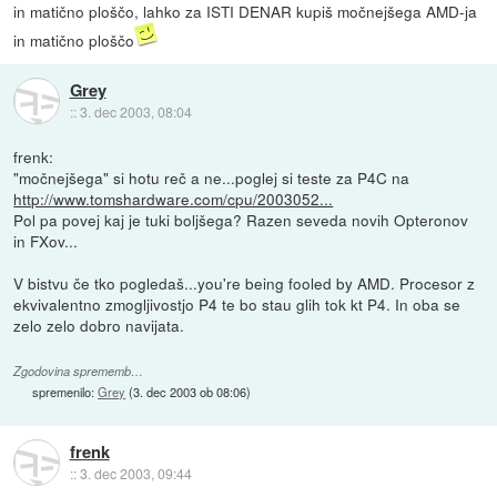
in matično ploščo, lahko za ISTI DENAR kupiš močnejšega AMD-ja
in matično ploščo
Grey
::
3. dec 2003, 08:04
frenk:
"močnejšega" si hotu reč a ne...poglej si teste za P4C na
http://www.tomshardware.com/cpu/2003052...
Pol pa povej kaj je tuki boljšega? Razen seveda novih Opteronov
in FXov...
V bistvu če tko pogledaš...you're being fooled by AMD. Procesor z
ekvivalentno zmogljivostjo P4 te bo stau glih tok kt P4. In oba se
zelo zelo dobro navijata.
Zgodovina sprememb…
spremenilo:
Grey
(
3. dec 2003 ob 08:06
)
frenk
::
3. dec 2003, 09:44