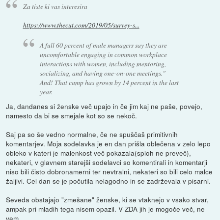
Za tiste ki vas interesira
https://www.thecut.com/2019/05/survey-s...
A full 60 percent of male managers say they are
uncomfortable engaging in common workplace
interactions with women, including mentoring,
socializing, and having one-on-one meetings."
And! That camp has grown by 14 percent in the last
year.
Ja, dandanes si ženske več upajo in če jim kaj ne paše, povejo,
namesto da bi se smejale kot so se nekoč.
Saj pa so še vedno normalne, če ne spuščaš primitivnih
komentarjev. Moja sodelavka je en dan prišla oblečena v zelo lepo
obleko v kateri je malenkost več pokazala(sploh ne preveč),
nekateri, v glavnem starejši sodelavci so komentirali in komentarji
niso bili čisto dobronamerni ter nevtralni, nekateri so bili celo malce
žaljivi. Cel dan se je počutila nelagodno in se zadrževala v pisarni.
Seveda obstajajo "zmešane" ženske, ki se vtaknejo v vsako stvar,
ampak pri mladih tega nisem opazil. V ZDA jih je mogoče več, ne
vem.