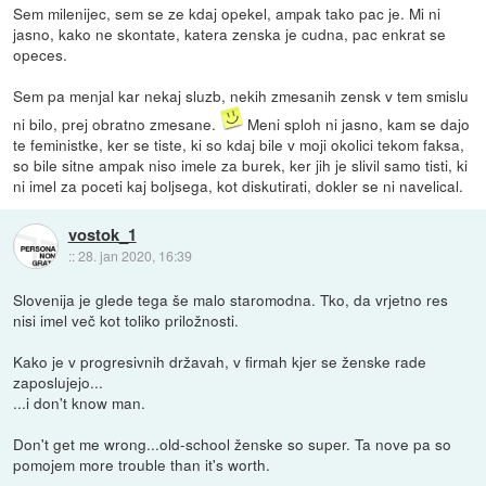
Sem milenijec, sem se ze kdaj opekel, ampak tako pac je. Mi ni
jasno, kako ne skontate, katera zenska je cudna, pac enkrat se
opeces.
Sem pa menjal kar nekaj sluzb, nekih zmesanih zensk v tem smislu
ni bilo, prej obratno zmesane.
Meni sploh ni jasno, kam se dajo
te feministke, ker se tiste, ki so kdaj bile v moji okolici tekom faksa,
so bile sitne ampak niso imele za burek, ker jih je slivil samo tisti, ki
ni imel za poceti kaj boljsega, kot diskutirati, dokler se ni navelical.
vostok_1
::
28. jan 2020, 16:39
Slovenija je glede tega še malo staromodna. Tko, da vrjetno res
nisi imel več kot toliko priložnosti.
Kako je v progresivnih državah, v firmah kjer se ženske rade
zaposlujejo...
...i don't know man.
Don't get me wrong...old-school ženske so super. Ta nove pa so
pomojem more trouble than it's worth.