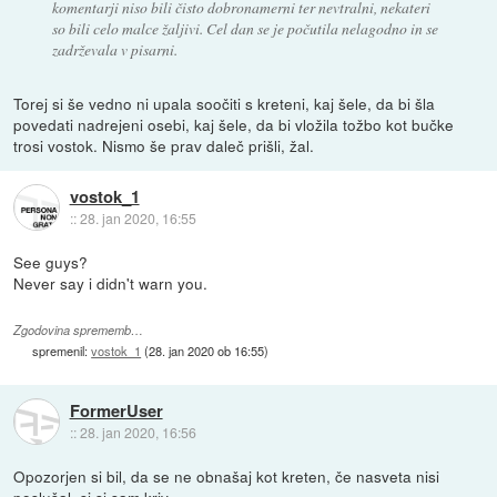
komentarji niso bili čisto dobronamerni ter nevtralni, nekateri
so bili celo malce žaljivi. Cel dan se je počutila nelagodno in se
zadrževala v pisarni.
Torej si še vedno ni upala soočiti s kreteni, kaj šele, da bi šla
povedati nadrejeni osebi, kaj šele, da bi vložila tožbo kot bučke
trosi vostok. Nismo še prav daleč prišli, žal.
vostok_1
::
28. jan 2020, 16:55
See guys?
Never say i didn't warn you.
Zgodovina sprememb…
spremenil:
vostok_1
(
28. jan 2020 ob 16:55
)
FormerUser
::
28. jan 2020, 16:56
Opozorjen si bil, da se ne obnašaj kot kreten, če nasveta nisi