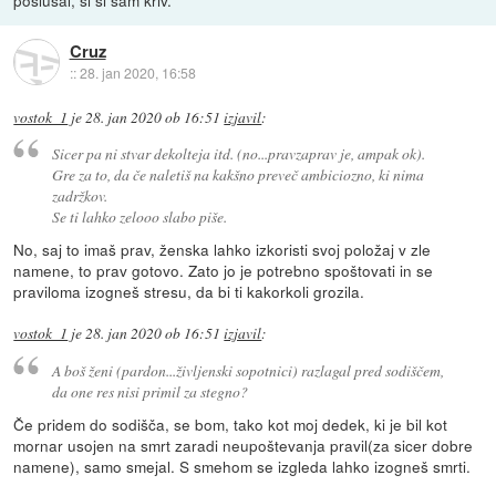
poslušal, si si sam kriv.
Cruz
::
28. jan 2020, 16:58
vostok_1
je
28. jan 2020 ob 16:51
izjavil
:
Sicer pa ni stvar dekolteja itd. (no...pravzaprav je, ampak ok).
Gre za to, da če naletiš na kakšno preveč ambiciozno, ki nima
zadržkov.
Se ti lahko zelooo slabo piše.
No, saj to imaš prav, ženska lahko izkoristi svoj položaj v zle
namene, to prav gotovo. Zato jo je potrebno spoštovati in se
praviloma izogneš stresu, da bi ti kakorkoli grozila.
vostok_1
je
28. jan 2020 ob 16:51
izjavil
:
A boš ženi (pardon...življenski sopotnici) razlagal pred sodiščem,
da one res nisi primil za stegno?
Če pridem do sodišča, se bom, tako kot moj dedek, ki je bil kot
mornar usojen na smrt zaradi neupoštevanja pravil(za sicer dobre
namene), samo smejal. S smehom se izgleda lahko izogneš smrti.