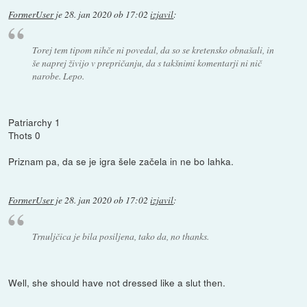
FormerUser
je
28. jan 2020 ob 17:02
izjavil
:
Torej tem tipom nihče ni povedal, da so se kretensko obnašali, in
še naprej živijo v prepričanju, da s takšnimi komentarji ni nič
narobe. Lepo.
Patriarchy 1
Thots 0
Priznam pa, da se je igra šele začela in ne bo lahka.
FormerUser
je
28. jan 2020 ob 17:02
izjavil
:
Trnuljčica je bila posiljena, tako da, no thanks.
Well, she should have not dressed like a slut then.