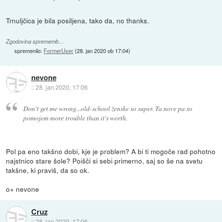
Trnuljčica je bila posiljena, tako da, no thanks.
Zgodovina sprememb…
spremenilo:
FormerUser
(
28. jan 2020 ob 17:04
)
nevone
::
28. jan 2020, 17:06
Don't get me wrong...old-school ženske so super. Ta nove pa so
pomojem more trouble than it's worth.
Pol pa eno takšno dobi, kje je problem? A bi ti mogoče rad pohotno
najstnico stare šole? Poišči si sebi primerno, saj so še na svetu
takšne, ki praviš, da so ok.
o+ nevone
Cruz
::
28. jan 2020, 17:06