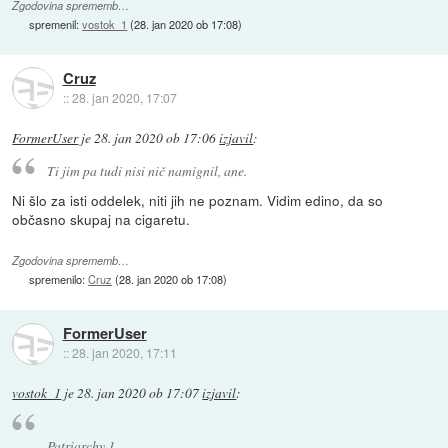
Zgodovina sprememb…
spremenil:
vostok_1
(
28. jan 2020 ob 17:08
)
Cruz
::
28. jan 2020, 17:07
FormerUser
je
28. jan 2020 ob 17:06
izjavil
:
Ti jim pa tudi nisi nič namignil, ane.
Ni šlo za isti oddelek, niti jih ne poznam. Vidim edino, da so
občasno skupaj na cigaretu.
Zgodovina sprememb…
spremenilo:
Cruz
(
28. jan 2020 ob 17:08
)
FormerUser
::
28. jan 2020, 17:11
vostok_1
je
28. jan 2020 ob 17:07
izjavil
:
Patriarchy 1