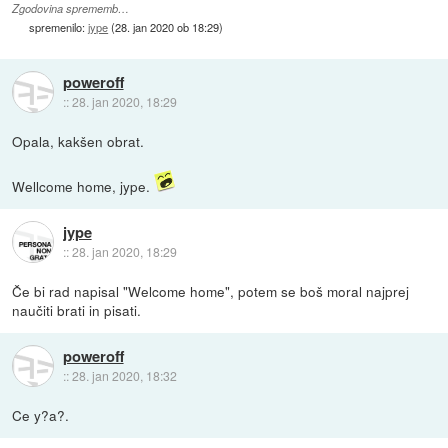
Zgodovina sprememb…
spremenilo:
jype
(
28. jan 2020 ob 18:29
)
poweroff
::
28. jan 2020, 18:29
Opala, kakšen obrat.
Wellcome home, jype.
jype
::
28. jan 2020, 18:29
Če bi rad napisal "Welcome home", potem se boš moral najprej
naučiti brati in pisati.
poweroff
::
28. jan 2020, 18:32
Ce y?a?.