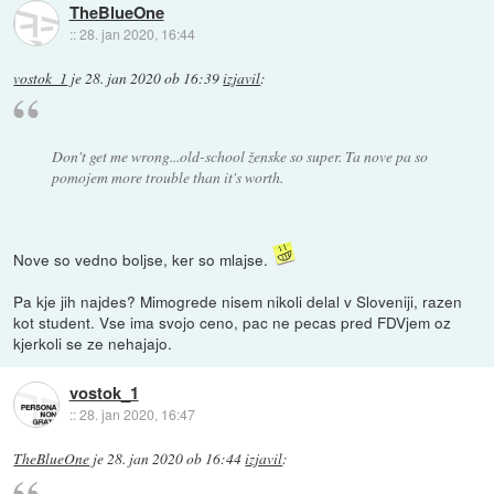
TheBlueOne
::
28. jan 2020, 16:44
vostok_1
je
28. jan 2020 ob 16:39
izjavil
:
Don't get me wrong...old-school ženske so super. Ta nove pa so
pomojem more trouble than it's worth.
Nove so vedno boljse, ker so mlajse.
Pa kje jih najdes? Mimogrede nisem nikoli delal v Sloveniji, razen
kot student. Vse ima svojo ceno, pac ne pecas pred FDVjem oz
kjerkoli se ze nehajajo.
vostok_1
::
28. jan 2020, 16:47
TheBlueOne
je
28. jan 2020 ob 16:44
izjavil
: