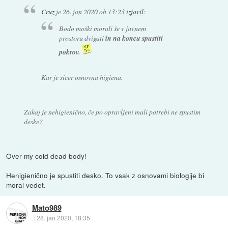
Cruz
je
26. jan 2020 ob 13:23
izjavil
:
Bodo moški morali še v javnem
prostoru dvigati
in na koncu spustiti
pokrov.
Kar je sicer osnovna higiena.
Zakaj je nehigienično, če po opravljeni mali potrebi ne spustim
deske?
Over my cold dead body!
Henigienično je spustiti desko. To vsak z osnovami biologije bi
moral vedet.
Mato989
::
28. jan 2020, 18:35