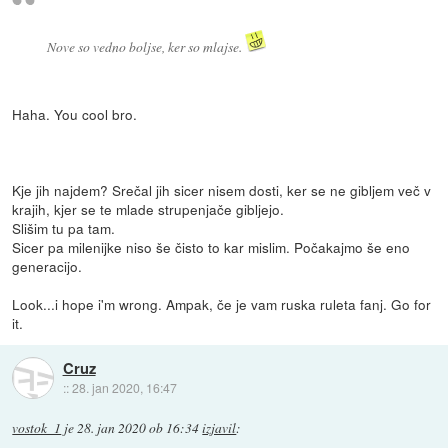
Nove so vedno boljse, ker so mlajse.
Haha. You cool bro.
Kje jih najdem? Srečal jih sicer nisem dosti, ker se ne gibljem več v
krajih, kjer se te mlade strupenjače gibljejo.
Slišim tu pa tam.
Sicer pa milenijke niso še čisto to kar mislim. Počakajmo še eno
generacijo.
Look...i hope i'm wrong. Ampak, če je vam ruska ruleta fanj. Go for
it.
Cruz
::
28. jan 2020, 16:47
vostok_1
je
28. jan 2020 ob 16:34
izjavil
: