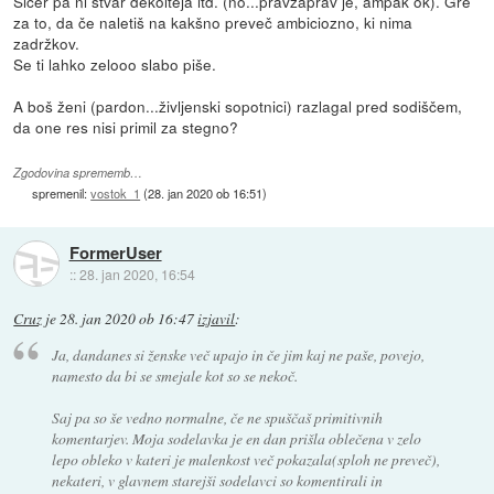
Sicer pa ni stvar dekolteja itd. (no...pravzaprav je, ampak ok). Gre
za to, da če naletiš na kakšno preveč ambiciozno, ki nima
zadržkov.
Se ti lahko zelooo slabo piše.
A boš ženi (pardon...življenski sopotnici) razlagal pred sodiščem,
da one res nisi primil za stegno?
Zgodovina sprememb…
spremenil:
vostok_1
(
28. jan 2020 ob 16:51
)
FormerUser
::
28. jan 2020, 16:54
Cruz
je
28. jan 2020 ob 16:47
izjavil
:
Ja, dandanes si ženske več upajo in če jim kaj ne paše, povejo,
namesto da bi se smejale kot so se nekoč.
Saj pa so še vedno normalne, če ne spuščaš primitivnih
komentarjev. Moja sodelavka je en dan prišla oblečena v zelo
lepo obleko v kateri je malenkost več pokazala(sploh ne preveč),
nekateri, v glavnem starejši sodelavci so komentirali in