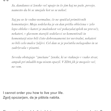
Ja, dandanes si ženske več upajo in če jim kaj ne paše, povejo,
namesto da bi se smejale kot so se nekoč.
Saj pa so še vedno normalne, če ne spuščaš primitivnih
komentarjev. Moja sodelavka je en dan prišla oblečena v zelo
lepo obleko v kateri je malenkost več pokazala(sploh ne preveč),
nekateri, v glavnem starejši sodelavci so komentirali in
komentarji niso bili čisto dobronamerni ter nevtralni, nekateri
so bili celo malce žaljivi. Cel dan se je počutila nelagodno in se
zadrževala v pisarni.
Seveda obstajajo "zmešane" ženske, ki se vtaknejo v vsako stvar,
ampak pri mladih tega nisem opazil. V ZDA jih je mogoče več,
ne vem.
I cannot order you how to live your life.
Zgolj opozarjam, da je pištola nabita.