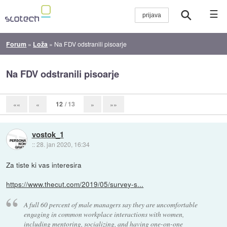
☰
Forum
»
Loža
»
Na FDV odstranili pisoarje
Na FDV odstranili pisoarje
12
/ 13
««
«
»
»»
vostok_1
::
28. jan 2020, 16:34
Za tiste ki vas interesira
https://www.thecut.com/2019/05/survey-s...
A full 60 percent of male managers say they are uncomfortable
engaging in common workplace interactions with women,
including mentoring, socializing, and having one-on-one