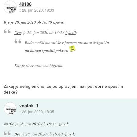
49106
::
28. jan 2020, 18:33
Bye
je
28. jan 2020 ob 16:40
izjavil
:
Cruz
je
26. jan 2020 ob 13:23
izjavil
:
Bodo moški morali še v javnem prostoru dvigati
in
na koncu spustiti pokrov.
Kar je sicer osnovna higiena.
Zakaj je nehigienično, če po opravljeni mali potrebi ne spustim
deske?
vostok_1
::
28. jan 2020, 18:35
49106
je
28. jan 2020 ob 18:33
izjavil
:
Bye
je
28. jan 2020 ob 16:40
izjavil
: