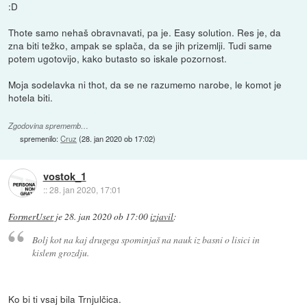
:D
Thote samo nehaš obravnavati, pa je. Easy solution. Res je, da
zna biti težko, ampak se splača, da se jih prizemlji. Tudi same
potem ugotovijo, kako butasto so iskale pozornost.
Moja sodelavka ni thot, da se ne razumemo narobe, le komot je
hotela biti.
Zgodovina sprememb…
spremenilo:
Cruz
(
28. jan 2020 ob 17:02
)
vostok_1
::
28. jan 2020, 17:01
FormerUser
je
28. jan 2020 ob 17:00
izjavil
:
Bolj kot na kaj drugega spominjaš na nauk iz basni o lisici in
kislem grozdju.
Ko bi ti vsaj bila Trnjulčica.