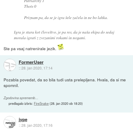
Patriarchy 1
Thots 0
Priznam pa, da se je igra šele začela in ne bo lahka.
Igra je stara kot človeštvo, je pa res, da je naša ekipa do sedaj
morala igrati z zvezanimi rokami in nogami.
Ste pa vsaj natrenirale jezik.
FormerUser
::
28. jan 2020, 17:14
Pozabla povedat, da so bila tudi usta prelepljena. Hvala, da si me
spomnil.
Zgodovina sprememb…
predlagalo izbris:
FireSnake
(
28. jan 2020 ob 18:20
)
jype
::
28. jan 2020, 17:16