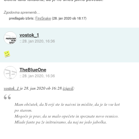
Zgodovina sprememb…
predlagalo izbris:
FireSnake
(
28. jan 2020 ob 18:17
)
vostok_1
::
28. jan 2020, 16:36
TheBlueOne
::
28. jan 2020, 16:36
vostok_1
je
28. jan 2020 ob 16:28
izjavil
:
Mam občutek, da X-erji ste še naivni in mislite, da je še vse kot
po starem.
Mogoče je prav, da se malo opečete in spoznate novo resnico.
Mlade fante pa že inštruiramo, da naj ne jedo jabolka.