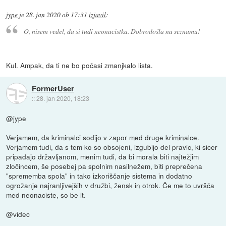
jype
je
28. jan 2020 ob 17:31
izjavil
:
O, nisem vedel, da si tudi neonacistka. Dobrodošla na seznamu!
Kul. Ampak, da ti ne bo počasi zmanjkalo lista.
FormerUser
::
28. jan 2020, 18:23
@jype
Verjamem, da kriminalci sodijo v zapor med druge kriminalce.
Verjamem tudi, da s tem ko so obsojeni, izgubijo del pravic, ki sicer
pripadajo državljanom, menim tudi, da bi morala biti najtežjim
zločincem, še posebej pa spolnim nasilnežem, biti preprečena
"sprememba spola" in tako izkoriščanje sistema in dodatno
ogrožanje najranljivejših v družbi, žensk in otrok. Če me to uvršča
med neonaciste, so be it.
@videc