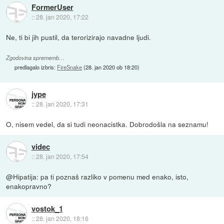
FormerUser
::
28. jan 2020, 17:22
Ne, ti bi jih pustil, da terorizirajo navadne ljudi.
Zgodovina sprememb…
predlagalo izbris:
FireSnake
(
28. jan 2020 ob 18:20
)
jype
::
28. jan 2020, 17:31
O, nisem vedel, da si tudi neonacistka. Dobrodošla na seznamu!
videc
::
28. jan 2020, 17:54
@Hipatija: pa ti poznaš razliko v pomenu med enako, isto,
enakopravno?
vostok_1
::
28. jan 2020, 18:16