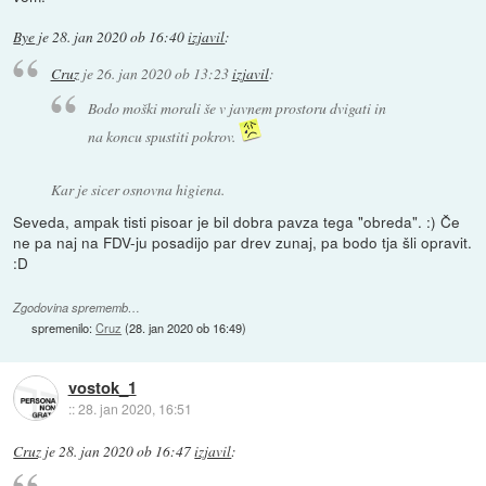
Bye
je
28. jan 2020 ob 16:40
izjavil
:
Cruz
je
26. jan 2020 ob 13:23
izjavil
:
Bodo moški morali še v javnem prostoru dvigati in
na koncu spustiti pokrov.
Kar je sicer osnovna higiena.
Seveda, ampak tisti pisoar je bil dobra pavza tega "obreda". :) Če
ne pa naj na FDV-ju posadijo par drev zunaj, pa bodo tja šli opravit.
:D
Zgodovina sprememb…
spremenilo:
Cruz
(
28. jan 2020 ob 16:49
)
vostok_1
::
28. jan 2020, 16:51
Cruz
je
28. jan 2020 ob 16:47
izjavil
: