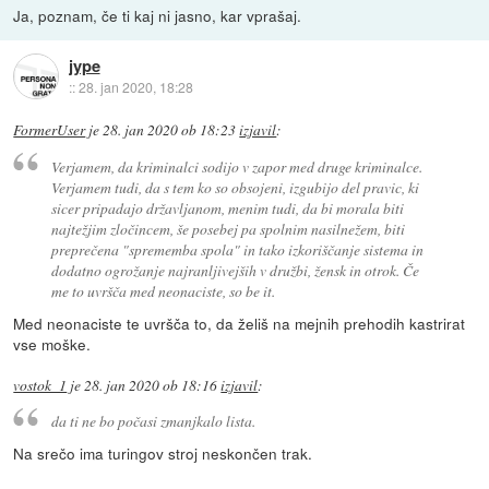
Ja, poznam, če ti kaj ni jasno, kar vprašaj.
jype
::
28. jan 2020, 18:28
FormerUser
je
28. jan 2020 ob 18:23
izjavil
:
Verjamem, da kriminalci sodijo v zapor med druge kriminalce.
Verjamem tudi, da s tem ko so obsojeni, izgubijo del pravic, ki
sicer pripadajo državljanom, menim tudi, da bi morala biti
najtežjim zločincem, še posebej pa spolnim nasilnežem, biti
preprečena "sprememba spola" in tako izkoriščanje sistema in
dodatno ogrožanje najranljivejših v družbi, žensk in otrok. Če
me to uvršča med neonaciste, so be it.
Med neonaciste te uvršča to, da želiš na mejnih prehodih kastrirat
vse moške.
vostok_1
je
28. jan 2020 ob 18:16
izjavil
:
da ti ne bo počasi zmanjkalo lista.
Na srečo ima turingov stroj neskončen trak.