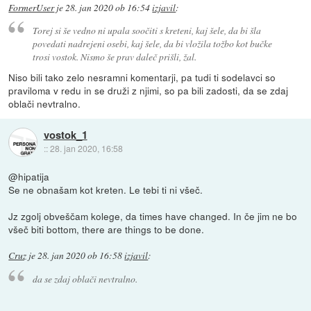
FormerUser
je
28. jan 2020 ob 16:54
izjavil
:
Torej si še vedno ni upala soočiti s kreteni, kaj šele, da bi šla
povedati nadrejeni osebi, kaj šele, da bi vložila tožbo kot bučke
trosi vostok. Nismo še prav daleč prišli, žal.
Niso bili tako zelo nesramni komentarji, pa tudi ti sodelavci so
praviloma v redu in se druži z njimi, so pa bili zadosti, da se zdaj
oblači nevtralno.
vostok_1
::
28. jan 2020, 16:58
@hipatija
Se ne obnašam kot kreten. Le tebi ti ni všeč.
Jz zgolj obveščam kolege, da times have changed. In če jim ne bo
všeč biti bottom, there are things to be done.
Cruz
je
28. jan 2020 ob 16:58
izjavil
:
da se zdaj oblači nevtralno.