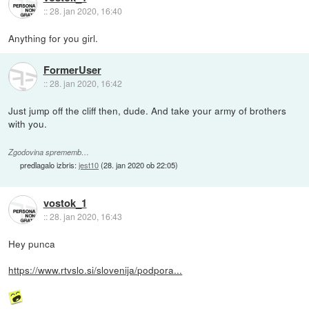
::
28. jan 2020, 16:40
Anything for you girl.
FormerUser
::
28. jan 2020, 16:42
Just jump off the cliff then, dude. And take your army of brothers
with you.
Zgodovina sprememb…
predlagalo izbris:
jest10
(
28. jan 2020 ob 22:05
)
vostok_1
::
28. jan 2020, 16:43
Hey punca
https://www.rtvslo.si/slovenija/podpora...