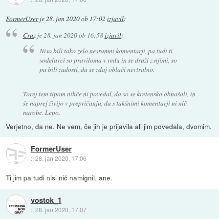
FormerUser
je
28. jan 2020 ob 17:02
izjavil
:
Cruz
je
28. jan 2020 ob 16:58
izjavil
:
Niso bili tako zelo nesramni komentarji, pa tudi ti
sodelavci so praviloma v redu in se druži z njimi, so
pa bili zadosti, da se zdaj oblači nevtralno.
Torej tem tipom nihče ni povedal, da so se kretensko obnašali, in
še naprej živijo v prepričanju, da s takšnimi komentarji ni nič
narobe. Lepo.
Verjetno, da ne. Ne vem, če jih je prijavila ali jim povedala, dvomim.
FormerUser
::
28. jan 2020, 17:06
Ti jim pa tudi nisi nič namignil, ane.
vostok_1
::
28. jan 2020, 17:07