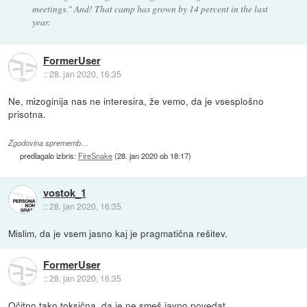
meetings." And! That camp has grown by 14 percent in the last
year.
FormerUser
::
28. jan 2020, 16:35
Ne, mizoginija nas ne interesira, že vemo, da je vsesplošno
prisotna.
Zgodovina sprememb…
predlagalo izbris:
FireSnake
(
28. jan 2020 ob 18:17
)
vostok_1
::
28. jan 2020, 16:35
Mislim, da je vsem jasno kaj je pragmatična rešitev.
FormerUser
::
28. jan 2020, 16:35
Očitno tako toksična, da je ne smeš javno povedat.