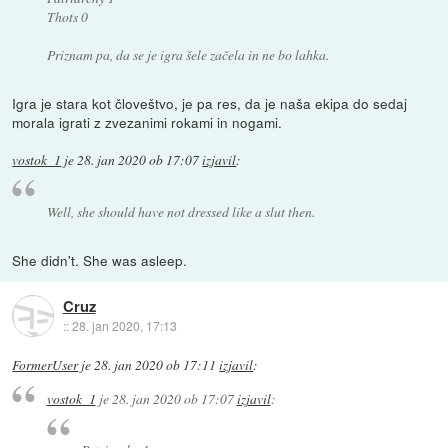
Thots 0
Priznam pa, da se je igra šele začela in ne bo lahka.
Igra je stara kot človeštvo, je pa res, da je naša ekipa do sedaj
morala igrati z zvezanimi rokami in nogami.
vostok_1
je
28. jan 2020 ob 17:07
izjavil
:
Well, she should have not dressed like a slut then.
She didn't. She was asleep.
Cruz
::
28. jan 2020, 17:13
FormerUser
je
28. jan 2020 ob 17:11
izjavil
:
vostok_1
je
28. jan 2020 ob 17:07
izjavil
: