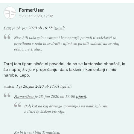
FormerUser
::
28. jan 2020, 17:02
Cruz
je
28. jan 2020 ob 16:58
izjavil
:
Niso bili tako zelo nesramni komentarji, pa tudi ti sodelavci so
praviloma v redu in se druži z njimi, so pa bili zadosti, da se zdaj
oblači nevtralno.
Torej tem tipom nihče ni povedal, da so se kretensko obnašali, in
še naprej živijo v prepričanju, da s takšnimi komentarji ni nič
narobe. Lepo.
vostok_1
je
28. jan 2020 ob 17:01
izjavil
:
FormerUser
je
28. jan 2020 ob 17:00
izjavil
:
Bolj kot na kaj drugega spominjaš na nauk iz basni
o lisici in kislem grozdju.
Ko bi ti vsaj bila Trnjulčica.