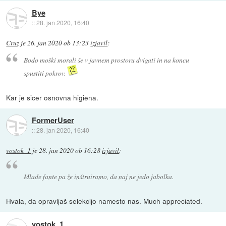
Bye
::
28. jan 2020, 16:40
Cruz
je
26. jan 2020 ob 13:23
izjavil
:
Bodo moški morali še v javnem prostoru dvigati in na koncu
spustiti pokrov.
Kar je sicer osnovna higiena.
FormerUser
::
28. jan 2020, 16:40
vostok_1
je
28. jan 2020 ob 16:28
izjavil
:
Mlade fante pa že inštruiramo, da naj ne jedo jabolka.
Hvala, da opravljaš selekcijo namesto nas. Much appreciated.
vostok_1