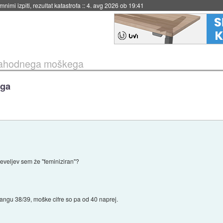
nimi izpiti, rezultat katastrofa
::
4. avg 2026 ob 19:41
 zahodnega moškega
ega
veljev sem že "feminiziran"?
rangu 38/39, moške cifre so pa od 40 naprej.