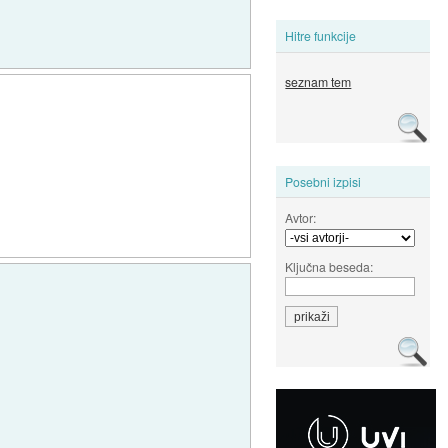
Hitre funkcije
seznam tem
Posebni izpisi
Avtor:
Ključna beseda: