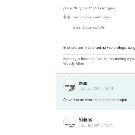
jype
je
20. apr 2011 ob 15:07
izjavil
:
Vajenc> See what i mean?
Nope. Lahko razložiš?
Eno je sram in se brani na vse pretege, da g
Not only is there no God, but try finding a 
Woody Allen
jype
::
20. apr 2011, 15:14
Še vedno ne vem kako to mene tangira.
Vajenc
::
20. apr 2011, 15:15