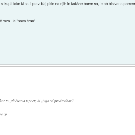
si kupil take ki so ti prav. Kaj piše na njih in kakšne barve so, je ob bistveno po
 roza. Je "nova črna".
r to žali čustva tepcev, ki živijo od predsodkov?
re :p