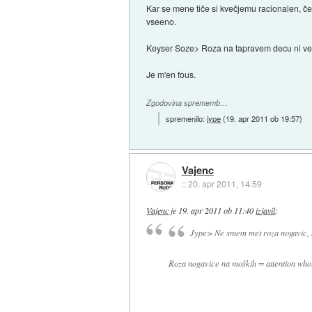
Kar se mene tiče si kvečjemu racionalen, če 
vseeno.
Keyser Soze> Roza na tapravem decu ni več
Je m'en fous.
Zgodovina sprememb…
spremenilo:
jype
(
19. apr 2011 ob 19:57
)
Vajenc
::
20. apr 2011, 14:59
Vajenc
je
19. apr 2011 ob 11:40
izjavil
:
Jype> Ne smem met roza nogavic, ke
Roza nogavice na moških = attention who