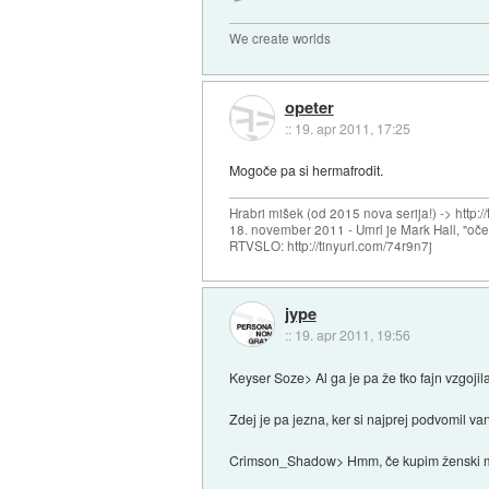
We create worlds
opeter
::
19. apr 2011, 17:25
Mogoče pa si hermafrodit.
Hrabri mišek (od 2015 nova serija!) -> http:/
18. november 2011 - Umrl je Mark Hall, "oč
RTVSLO: http://tinyurl.com/74r9n7j
jype
::
19. apr 2011, 19:56
Keyser Soze> Al ga je pa že tko fajn vzgojil
Zdej je pa jezna, ker si najprej podvomil van
Crimson_Shadow> Hmm, če kupim ženski mo