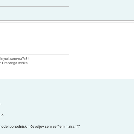
/tinyurl.com/na7r54l
e" Hrabrega miška
a.
jo.
del pohodniških čeveljev sem že "feminiziran"?