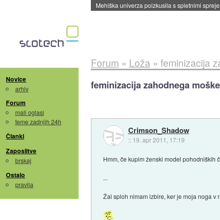
Mehiška univerza poizkusila s spletnimi sprejem
Forum
»
Loža
»
feminizacija
Novice
feminizacija zahodnega mošk
arhiv
Forum
mali oglasi
teme zadnjih 24h
Crimson_Shadow
Članki
::
19. apr 2011, 17:19
Zaposlitve
Hmm, če kupim ženski model pohodniških če
brskaj
Ostalo
...
pravila
Žal sploh nimam izbire, ker je moja noga v 