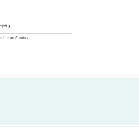
ješ ;)
plumber on Sunday.