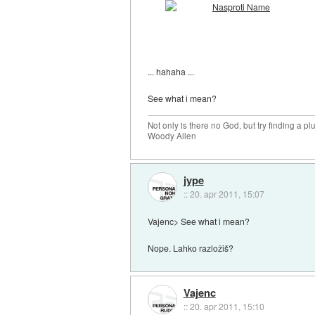
... hahaha ...
See what i mean?
Not only is there no God, but try finding a 
Woody Allen
jype
::
20. apr 2011, 15:07
Vajenc> See what i mean?
Nope. Lahko razložiš?
Vajenc
::
20. apr 2011, 15:10