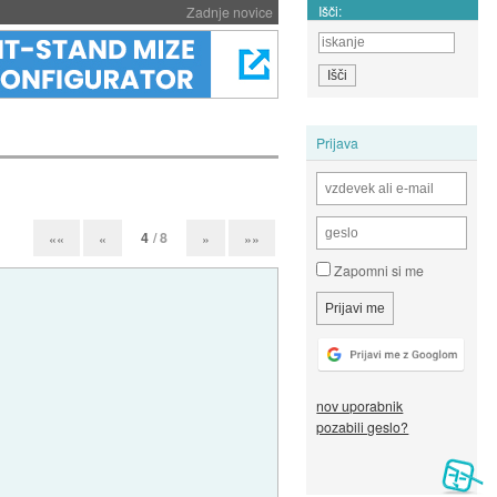
Išči:
Zadnje novice
Prijava
4
/ 8
««
«
»
»»
Zapomni si me
nov uporabnik
pozabili geslo?