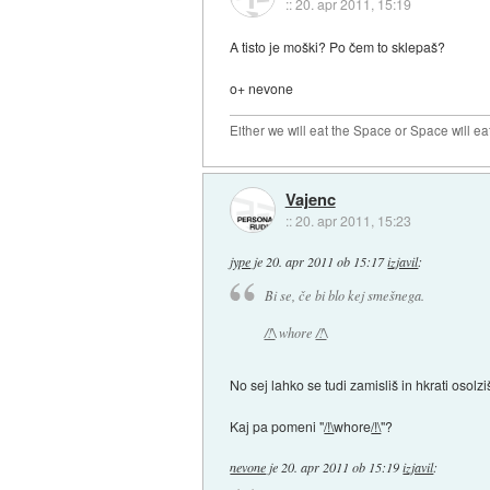
::
20. apr 2011, 15:19
A tisto je moški? Po čem to sklepaš?
o+ nevone
Either we will eat the Space or Space will ea
Vajenc
::
20. apr 2011, 15:23
jype
je
20. apr 2011 ob 15:17
izjavil
:
Bi se, če bi blo kej smešnega.
/!\
whore
/!\
No sej lahko se tudi zamisliš in hkrati osolz
Kaj pa pomeni "
/!\
whore
/!\
"?
nevone
je
20. apr 2011 ob 15:19
izjavil
: