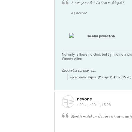
A tisto je moški? Po čem to sklepaš?
o+ nevone
Not only is there no God, but try finding a 
Woody Allen
Zgodovina sprememb…
spremenilo:
Vajenc
(
20. apr 2011 ob 15:26
)
nevone
::
20. apr 2011, 15:28
Meni je možak smešen in verjamem, da je t