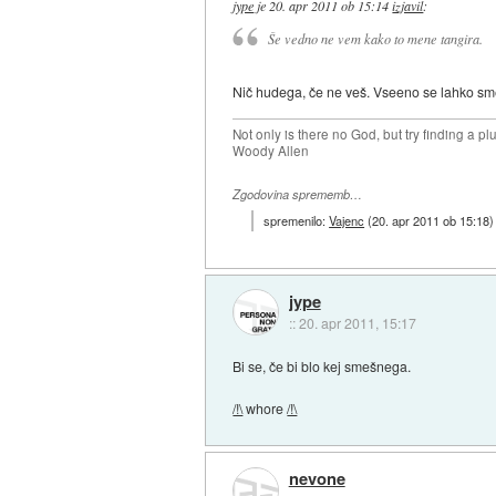
jype
je
20. apr 2011 ob 15:14
izjavil
:
Še vedno ne vem kako to mene tangira.
Nič hudega, če ne veš. Vseeno se lahko sme
Not only is there no God, but try finding a 
Woody Allen
Zgodovina sprememb…
spremenilo:
Vajenc
(
20. apr 2011 ob 15:18
)
jype
::
20. apr 2011, 15:17
Bi se, če bi blo kej smešnega.
/!\
whore
/!\
nevone