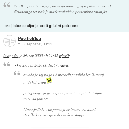
Skratka, podatki kažejo, da se incidenca gripe z uvedbo social
distancinga ter nošnje mask statistično pomembno zmanjša.
torej letos cepljenje proti gripi ni potrebno
PacificBlue
::
30. sep 2020, 00:44
imagodei
je
29. sep 2020 ob 21:32
izjavil
:
;-)
je
29. sep 2020 ob 18:57
izjavil
:
seveda je saj pa je v 8 mesecih potolkla lep % manj
ljudi kot gripa
poleg vsega za gripo padajo mala in mlada trupla
za covid pac ne.
Limanje linkov ne pomaga ce imamo na dlani
stevilke ki govorijo o dejanskem stanju.