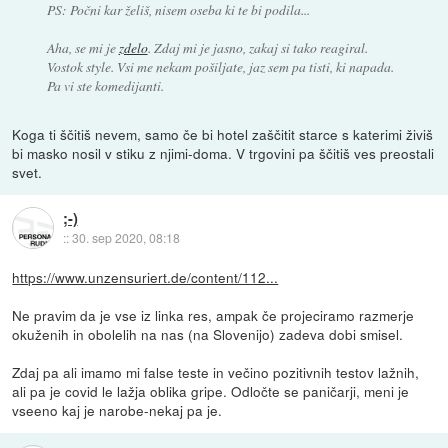
PS: Počni kar želiš, nisem oseba ki te bi podila...
Aha, se mi je
zdelo
. Zdaj mi je jasno, zakaj si tako reagiral.
Vostok style. Vsi me nekam pošiljate, jaz sem pa tisti, ki napada.
Pa vi ste komedijanti.
Koga ti ščitiš nevem, samo če bi hotel zaščitit starce s katerimi živiš
bi masko nosil v stiku z njimi-doma. V trgovini pa ščitiš ves preostali
svet.
;-)
::
30. sep 2020, 08:18
https://www.unzensuriert.de/content/112...
Ne pravim da je vse iz linka res, ampak če projeciramo razmerje
okuženih in obolelih na nas (na Slovenijo) zadeva dobi smisel.
Zdaj pa ali imamo mi false teste in večino pozitivnih testov lažnih,
ali pa je covid le lažja oblika gripe. Odločte se paničarji, meni je
vseeno kaj je narobe-nekaj pa je.