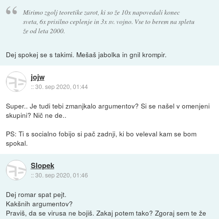
Mirimo zgolj teoretike zarot, ki so že 10x napovedali konec
sveta, 6x prisilno ceplenje in 3x sv. vojno. Vse to berem na spletu
že od leta 2000.
Dej spokej se s takimi. Mešaš jabolka in gnil krompir.
jojw
::
30. sep 2020, 01:44
Super.. Je tudi tebi zmanjkalo argumentov? Si se našel v omenjeni
skupini? Nič ne de..
PS: Ti s socialno fobijo si pač zadnji, ki bo veleval kam se bom
spokal.
Slopek
::
30. sep 2020, 01:46
Dej romar spat pejt.
Kakšnih argumentov?
Praviš, da se virusa ne bojiš. Zakaj potem tako? Zgoraj sem te že