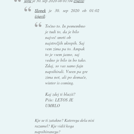
jojw
je
30. sep 2020 ob 01:04
izjavil
:
Slopek
je
30. sep 2020 ob 01:02
izjavil
:
Točno to. In pomembno
je tudi to, da je bilo
največ smrti ob
najstrožjih ukrepih. Saj
vem zima pa to. Ampak
to je vsem jasno, saj
vedno je bilo in bo tako.
Zdaj, so vas samo fajn
napsihirali. Vseen pa gre
zima not, ali po domače,
winter is coming.
Kaj zdej ti bluziš?
Piše: LETOS JE
UMRLO
Kje se ti zatakne? Katerega dela nisi
razumel? Kje vidiš koga
napsihiranega?