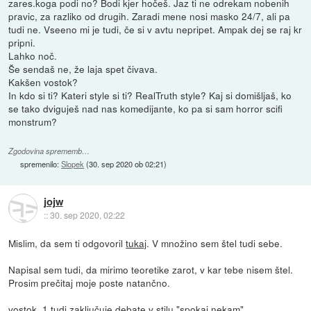
zares.koga podi no? Bodi kjer hočeš. Jaz ti ne odrekam nobenih
pravic, za razliko od drugih. Zaradi mene nosi masko 24/7, ali pa
tudi ne. Vseeno mi je tudi, če si v avtu nepripet. Ampak dej se raj kr
pripni.
Lahko noč.
Še sendaš ne, že laja spet čivava.
Kakšen vostok?
In kdo si ti? Kateri style si ti? RealTruth style? Kaj si domišljaš, ko
se tako dviguješ nad nas komedijante, ko pa si sam horror scifi
monstrum?
Zgodovina sprememb…
spremenilo:
Slopek
(
30. sep 2020 ob 02:21
)
jojw
::
30. sep 2020, 02:22
Mislim, da sem ti odgovoril
tukaj
. V množino sem štel tudi sebe.
Napisal sem tudi, da mirimo teoretike zarot, v kar tebe nisem štel.
Prosim prečitaj moje poste natančno.
vostok_1 tudi zaključuje debate v stilu "spokaj nekam"..