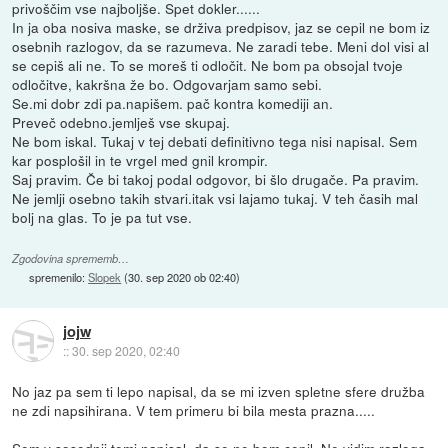
privoščim vse najboljše. Spet dokler......
In ja oba nosiva maske, se drživa predpisov, jaz se cepil ne bom iz
osebnih razlogov, da se razumeva. Ne zaradi tebe. Meni dol visi al
se cepiš ali ne. To se moreš ti odločit. Ne bom pa obsojal tvoje
odločitve, kakršna že bo. Odgovarjam samo sebi.
Se.mi dobr zdi pa.napišem. pač kontra komediji an.
Preveč odebno.jemlješ vse skupaj.
Ne bom iskal. Tukaj v tej debati definitivno tega nisi napisal. Sem
kar posplošil in te vrgel med gnil krompir.
Saj pravim. Če bi takoj podal odgovor, bi šlo drugače. Pa pravim.
Ne jemlji osebno takih stvari.itak vsi lajamo tukaj. V teh časih mal
bolj na glas. To je pa tut vse.
Zgodovina sprememb…
spremenilo:
Slopek
(
30. sep 2020 ob 02:40
)
jojw
::
30. sep 2020, 02:40
No jaz pa sem ti lepo napisal, da se mi izven spletne sfere družba
ne zdi napsihirana. V tem primeru bi bila mesta prazna.....
Sem v sosednji temi napisal, da se ne bom cepil. Ne vidim razloga