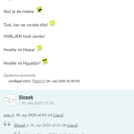
Noč je še mlada.
Tudi, kar se covida tiče!
HVALJEN bodi Janša!
Hvalite mi Hojsa!
Hvalite mi Hypatijo!!
Zgodovina sprememb…
predlagal izbris:
Poldi112
(
30. sep 2020 ob 09:04
)
Slopek
::
30. sep 2020, 01:20
jojw
je
30. sep 2020 ob 01:14
izjavil
:
Slopek
je
30. sep 2020 ob 01:06
izjavil
: