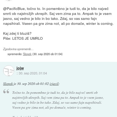
@PacificBlue, točno to. In pomembno je tudi to, da je bilo največ
smrti ob najstrožjih ukrepih. Saj vem zima pa to. Ampak to je vsem
jasno, saj vedno je bilo in bo tako. Zdaj, so vas samo fajn
napsihirali. Vseen pa gre zima not, ali po domače, winter is coming.
Kaj zdej ti bluziš?
Piše: LETOS JE UMRLO
Zgodovina sprememb…
spremenilo:
Slopek
(
30. sep 2020 ob 01:04
)
jojw
::
30. sep 2020, 01:04
Slopek
je
30. sep 2020 ob 01:02
izjavil
:
Točno to. In pomembno je tudi to, da je bilo največ smrti ob
najstrožjih ukrepih. Saj vem zima pa to. Ampak to je vsem jasno,
saj vedno je bilo in bo tako. Zdaj, so vas samo fajn napsihirali.
Vseen pa gre zima not, ali po domače, winter is coming.