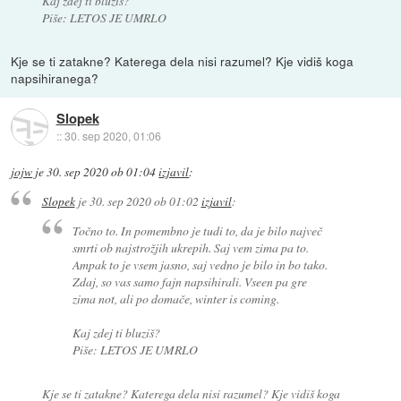
Kaj zdej ti bluziš?
Piše: LETOS JE UMRLO
Kje se ti zatakne? Katerega dela nisi razumel? Kje vidiš koga
napsihiranega?
Slopek
::
30. sep 2020, 01:06
jojw
je
30. sep 2020 ob 01:04
izjavil
:
Slopek
je
30. sep 2020 ob 01:02
izjavil
:
Točno to. In pomembno je tudi to, da je bilo največ
smrti ob najstrožjih ukrepih. Saj vem zima pa to.
Ampak to je vsem jasno, saj vedno je bilo in bo tako.
Zdaj, so vas samo fajn napsihirali. Vseen pa gre
zima not, ali po domače, winter is coming.
Kaj zdej ti bluziš?
Piše: LETOS JE UMRLO
Kje se ti zatakne? Katerega dela nisi razumel? Kje vidiš koga