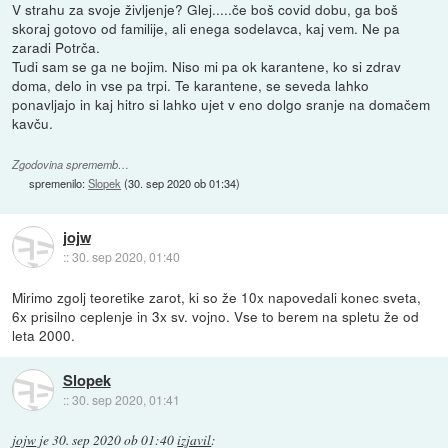
V strahu za svoje življenje? Glej.....če boš covid dobu, ga boš
skoraj gotovo od familije, ali enega sodelavca, kaj vem. Ne pa
zaradi Potrča.
Tudi sam se ga ne bojim. Niso mi pa ok karantene, ko si zdrav
doma, delo in vse pa trpi. Te karantene, se seveda lahko
ponavljajo in kaj hitro si lahko ujet v eno dolgo sranje na domačem
kavču.
Zgodovina sprememb…
spremenilo:
Slopek
(
30. sep 2020 ob 01:34
)
jojw
::
30. sep 2020, 01:40
Mirimo zgolj teoretike zarot, ki so že 10x napovedali konec sveta,
6x prisilno ceplenje in 3x sv. vojno. Vse to berem na spletu že od
leta 2000.
Slopek
::
30. sep 2020, 01:41
jojw
je
30. sep 2020 ob 01:40
izjavil
: