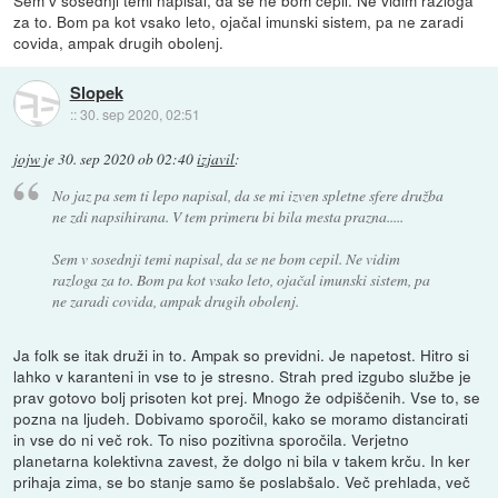
za to. Bom pa kot vsako leto, ojačal imunski sistem, pa ne zaradi
covida, ampak drugih obolenj.
Slopek
::
30. sep 2020, 02:51
jojw
je
30. sep 2020 ob 02:40
izjavil
:
No jaz pa sem ti lepo napisal, da se mi izven spletne sfere družba
ne zdi napsihirana. V tem primeru bi bila mesta prazna.....
Sem v sosednji temi napisal, da se ne bom cepil. Ne vidim
razloga za to. Bom pa kot vsako leto, ojačal imunski sistem, pa
ne zaradi covida, ampak drugih obolenj.
Ja folk se itak druži in to. Ampak so previdni. Je napetost. Hitro si
lahko v karanteni in vse to je stresno. Strah pred izgubo službe je
prav gotovo bolj prisoten kot prej. Mnogo že odpiščenih. Vse to, se
pozna na ljudeh. Dobivamo sporočil, kako se moramo distancirati
in vse do ni več rok. To niso pozitivna sporočila. Verjetno
planetarna kolektivna zavest, že dolgo ni bila v takem krču. In ker
prihaja zima, se bo stanje samo še poslabšalo. Več prehlada, več