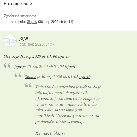
Priznam.zmoto
Zgodovina sprememb…
spremenilo:
Slopek
(
30. sep 2020 ob 01:14
)
jojw
::
30. sep 2020, 01:14
Slopek
je
30. sep 2020 ob 01:06
izjavil
:
jojw
je
30. sep 2020 ob 01:04
izjavil
:
Slopek
je
30. sep 2020 ob 01:02
izjavil
:
Točno to. In pomembno je tudi to, da je
bilo največ smrti ob najstrožjih
ukrepih. Saj vem zima pa to. Ampak to
je vsem jasno, saj vedno je bilo in bo
tako. Zdaj, so vas samo fajn
napsihirali. Vseen pa gre zima not, ali
po domače, winter is coming.
Kaj zdej ti bluziš?