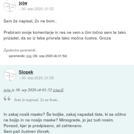
jojw
::
30. sep 2020, 01:52
Sem že napisal, 2x ne bom..
Prebiram svoje komentarje in res ne vem s čim točno sem te tako
prizadel, da so iz tebe privrela tako močna čustva. Groza
Zgodovina sprememb…
spremenilo:
jojw
(
30. sep 2020 ob 01:54
)
Slopek
::
30. sep 2020, 01:55
jojw
je
30. sep 2020 ob 01:52
izjavil
:
Sem že napisal, 2x ne bom..
In zakaj nosiš masko? Še boljše, zakaj napadaš tiste, ki se očitno
ne bojijo in ne nosijo maske? Mimogrede, jo jaz tudi nosim.
Povsod, kjer je predpisano, ali zahtevano.
Sem pač čustven človek.