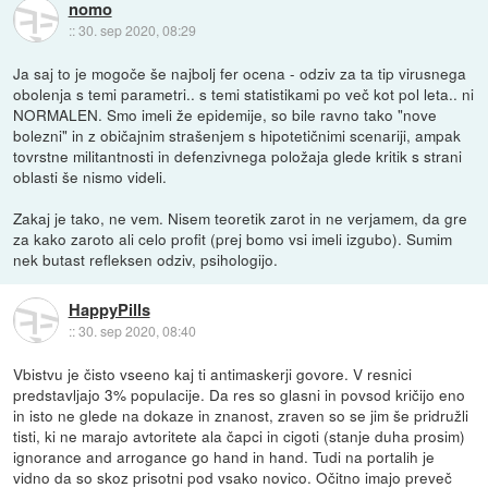
nomo
::
30. sep 2020, 08:29
Ja saj to je mogoče še najbolj fer ocena - odziv za ta tip virusnega
obolenja s temi parametri.. s temi statistikami po več kot pol leta.. ni
NORMALEN. Smo imeli že epidemije, so bile ravno tako "nove
bolezni" in z običajnim strašenjem s hipotetičnimi scenariji, ampak
tovrstne militantnosti in defenzivnega položaja glede kritik s strani
oblasti še nismo videli.
Zakaj je tako, ne vem. Nisem teoretik zarot in ne verjamem, da gre
za kako zaroto ali celo profit (prej bomo vsi imeli izgubo). Sumim
nek butast refleksen odziv, psihologijo.
HappyPills
::
30. sep 2020, 08:40
Vbistvu je čisto vseeno kaj ti antimaskerji govore. V resnici
predstavljajo 3% populacije. Da res so glasni in povsod kričijo eno
in isto ne glede na dokaze in znanost, zraven so se jim še pridružli
tisti, ki ne marajo avtoritete ala čapci in cigoti (stanje duha prosim)
ignorance and arrogance go hand in hand. Tudi na portalih je
vidno da so skoz prisotni pod vsako novico. Očitno imajo preveč