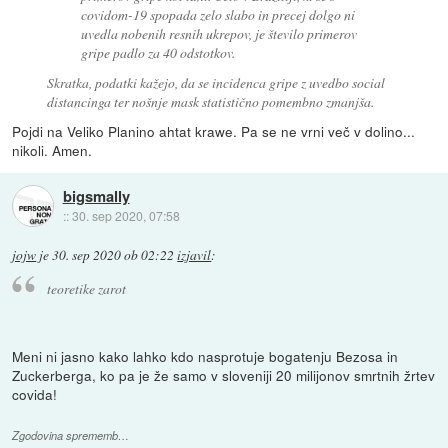
covidom-19 spopada zelo slabo in precej dolgo ni
uvedla nobenih resnih ukrepov, je število primerov
gripe padlo za 40 odstotkov.
Skratka, podatki kažejo, da se incidenca gripe z uvedbo social
distancinga ter nošnje mask statistično pomembno zmanjša.
Pojdi na Veliko Planino ahtat krawe. Pa se ne vrni več v dolino...
nikoli. Amen.
bigsmally
::
30. sep 2020, 07:58
jojw
je
30. sep 2020 ob 02:22
izjavil
:
teoretike zarot
Meni ni jasno kako lahko kdo nasprotuje bogatenju Bezosa in
Zuckerberga, ko pa je že samo v sloveniji 20 milijonov smrtnih žrtev
covida!
Zgodovina sprememb…