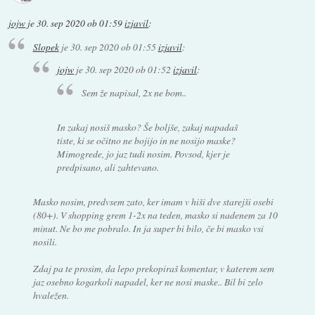
jojw
je
30. sep 2020 ob 01:59
izjavil
:
Slopek
je
30. sep 2020 ob 01:55
izjavil
:
jojw
je
30. sep 2020 ob 01:52
izjavil
:
Sem že napisal, 2x ne bom..
In zakaj nosiš masko? Še boljše, zakaj napadaš
tiste, ki se očitno ne bojijo in ne nosijo maske?
Mimogrede, jo jaz tudi nosim. Povsod, kjer je
predpisano, ali zahtevano.
Masko nosim, predvsem zato, ker imam v hiši dve starejši osebi
(80+). V shopping grem 1-2x na teden, masko si nadenem za 10
minut. Ne bo me pobralo. In ja super bi bilo, če bi masko vsi
nosili.
Zdaj pa te prosim, da lepo prekopiraš komentar, v katerem sem
jaz osebno kogarkoli napadel, ker ne nosi maske.. Bil bi zelo
hvaležen.