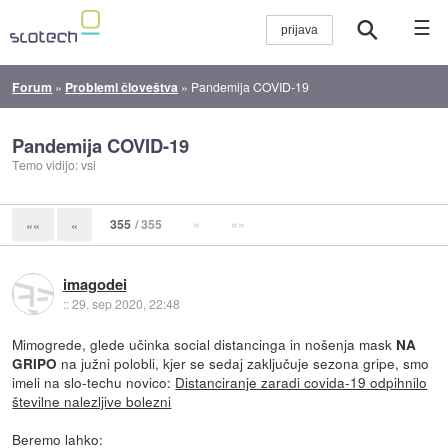
☰
Forum
»
Problemi človeštva
»
Pandemija COVID-19
Pandemija COVID-19
Temo vidijo: vsi
355
/ 355
»
»»
««
«
imagodei
::
29. sep 2020, 22:48
Mimogrede, glede učinka social distancinga in nošenja mask
NA
na južni polobli, kjer se sedaj zaključuje sezona gripe, smo
GRIPO
imeli na slo-techu novico:
Distanciranje zaradi covida-19 odpihnilo
številne nalezljive bolezni
Beremo lahko: