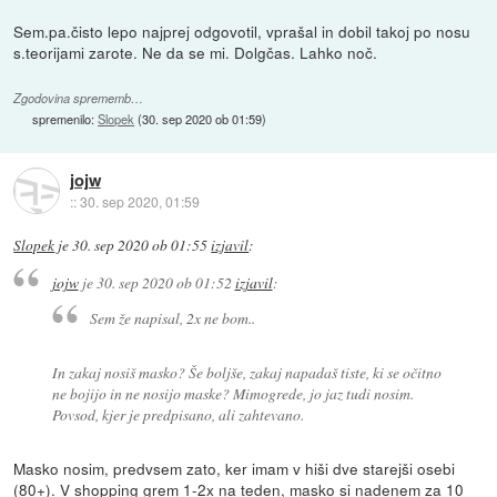
Sem.pa.čisto lepo najprej odgovotil, vprašal in dobil takoj po nosu
s.teorijami zarote. Ne da se mi. Dolgčas. Lahko noč.
Zgodovina sprememb…
spremenilo:
Slopek
(
30. sep 2020 ob 01:59
)
jojw
::
30. sep 2020, 01:59
Slopek
je
30. sep 2020 ob 01:55
izjavil
:
jojw
je
30. sep 2020 ob 01:52
izjavil
:
Sem že napisal, 2x ne bom..
In zakaj nosiš masko? Še boljše, zakaj napadaš tiste, ki se očitno
ne bojijo in ne nosijo maske? Mimogrede, jo jaz tudi nosim.
Povsod, kjer je predpisano, ali zahtevano.
Masko nosim, predvsem zato, ker imam v hiši dve starejši osebi
(80+). V shopping grem 1-2x na teden, masko si nadenem za 10