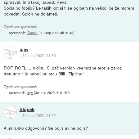
sprašval. In ti takoj napad. Reva
Socialno fobijo? Le takih kot si ti se ogibam na veliko, če že morem
povedat. Sploh ne dojameš.
Zgodovina sprememb…
spremenilo:
Slopek
(
30. sep 2020 ob 01:48
)
jojw
::
30. sep 2020, 01:50
ROF, ROFL.... Vidim.. Si pač vernik v vsemožne teorije zarot,
trenutno ti je nabolj pri srcu Billi.. Tipično!
Zgodovina sprememb…
spremenilo:
jojw
(
30. sep 2020 ob 01:52
)
Slopek
::
30. sep 2020, 01:52
A mi lahko odgovoriš? Se bojiš ali ne bojiš?