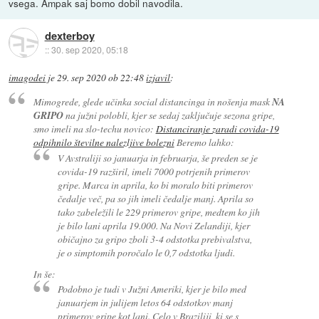
vsega. Ampak saj bomo dobil navodila.
dexterboy
::
30. sep 2020, 05:18
imagodei
je
29. sep 2020 ob 22:48
izjavil
:
Mimogrede, glede učinka social distancinga in nošenja mask
NA
GRIPO
na južni polobli, kjer se sedaj zaključuje sezona gripe,
smo imeli na slo-techu novico:
Distanciranje zaradi covida-19
odpihnilo številne nalezljive bolezni
Beremo lahko:
V Avstraliji so januarja in februarja, še preden se je
covida-19 razširil, imeli 7000 potrjenih primerov
gripe. Marca in aprila, ko bi moralo biti primerov
čedalje več, pa so jih imeli čedalje manj. Aprila so
tako zabeležili le 229 primerov gripe, medtem ko jih
je bilo lani aprila 19.000. Na Novi Zelandiji, kjer
običajno za gripo zboli 3-4 odstotka prebivalstva,
je o simptomih poročalo le 0,7 odstotka ljudi.
In še:
Podobno je tudi v Južni Ameriki, kjer je bilo med
januarjem in julijem letos 64 odstotkov manj
primerov gripe kot lani. Celo v Braziliji, ki se s