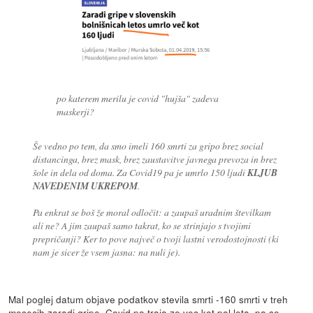
po katerem merilu je covid "hujša" zadeva
maskerji?
Še vedno po tem, da smo imeli 160 smrti za gripo brez social
distancinga, brez mask, brez zaustavitve javnega prevoza in brez
šole in dela od doma. Za Covid19 pa je umrlo 150 ljudi
KLJUB
NAVEDENIM UKREPOM
.
Pa enkrat se boš že moral odločit: a zaupaš uradnim številkam
ali ne? A jim zaupaš samo takrat, ko se strinjajo s tvojimi
prepričanji? Ker to pove največ o tvoji lastni verodostojnosti (ki
nam je sicer že vsem jasna: na nuli je).
Mal poglej datum objave podatkov stevila smrti -160 smrti v treh
mesecih zaradi gripe. Covid pa traja ze vec kot pol leta, pa se