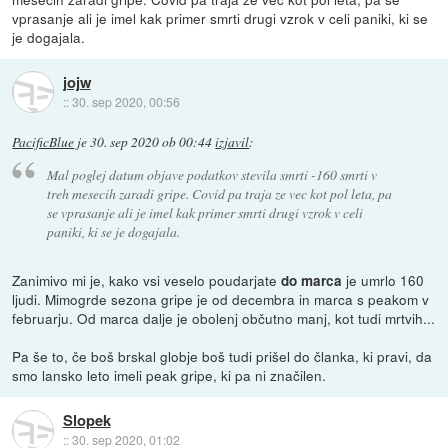
vprasanje ali je imel kak primer smrti drugi vzrok v celi paniki, ki se
je dogajala.
jojw
::
30. sep 2020, 00:56
PacificBlue
je
30. sep 2020 ob 00:44
izjavil
:
Mal poglej datum objave podatkov stevila smrti -160 smrti v
treh mesecih zaradi gripe. Covid pa traja ze vec kot pol leta, pa
se vprasanje ali je imel kak primer smrti drugi vzrok v celi
paniki, ki se je dogajala.
Zanimivo mi je, kako vsi veselo poudarjate
je umrlo 160
do marca
ljudi. Mimogrde sezona gripe je od decembra in marca s peakom v
februarju. Od marca dalje je obolenj občutno manj, kot tudi mrtvih...
Pa še to, če boš brskal globje boš tudi prišel do članka, ki pravi, da
smo lansko leto imeli peak gripe, ki pa ni značilen.
Slopek
::
30. sep 2020, 01:02