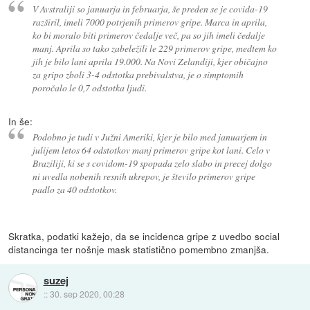
V Avstraliji so januarja in februarja, še preden se je covida-19
razširil, imeli 7000 potrjenih primerov gripe. Marca in aprila,
ko bi moralo biti primerov čedalje več, pa so jih imeli čedalje
manj. Aprila so tako zabeležili le 229 primerov gripe, medtem ko
jih je bilo lani aprila 19.000. Na Novi Zelandiji, kjer običajno
za gripo zboli 3-4 odstotka prebivalstva, je o simptomih
poročalo le 0,7 odstotka ljudi.
In še:
Podobno je tudi v Južni Ameriki, kjer je bilo med januarjem in
julijem letos 64 odstotkov manj primerov gripe kot lani. Celo v
Braziliji, ki se s covidom-19 spopada zelo slabo in precej dolgo
ni uvedla nobenih resnih ukrepov, je število primerov gripe
padlo za 40 odstotkov.
Skratka, podatki kažejo, da se incidenca gripe z uvedbo social
distancinga ter nošnje mask statistično pomembno zmanjša.
suzej
::
30. sep 2020, 00:28