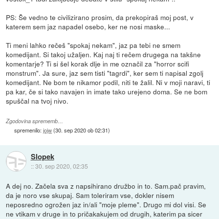
PS: Še vedno te civilizirano prosim, da prekopiraš moj post, v
katerem sem jaz napadel osebo, ker ne nosi maske...
Ti meni lahko rečeš "spokaj nekam", jaz pa tebi ne smem
komedijant. Si takoj užaljen. Kaj naj ti rečem drugega na takšne
komentarje? Ti si šel korak dlje in me označil za "horror scifi
monstrum". Ja sure, jaz sem tisti "tagrdi", ker sem ti napisal zgolj
komedijant. Ne bom te nikamor podil, niti te žalil. Ni v moji naravi, ti
pa kar, če si tako navajen in imate tako urejeno doma. Se ne bom
spuščal na tvoj nivo.
Zgodovina sprememb…
spremenilo:
jojw
(
30. sep 2020 ob 02:31
)
Slopek
::
30. sep 2020, 02:35
A dej no. Začela sva z napsihirano družbo in to. Sam.pač pravim,
da je noro vse skupaj. Sam toleriram vse, dokler nisem
neposredno ogrožen jaz in/ali "moje pleme". Drugo mi dol visi. Se
ne vtikam v druge in to pričakakujem od drugih, katerim pa sicer