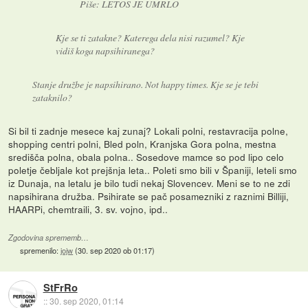
Piše: LETOS JE UMRLO
Kje se ti zatakne? Katerega dela nisi razumel? Kje
vidiš koga napsihiranega?
Stanje družbe je napsihirano. Not happy times. Kje se je tebi
zataknilo?
Si bil ti zadnje mesece kaj zunaj? Lokali polni, restavracija polne,
shopping centri polni, Bled poln, Kranjska Gora polna, mestna
središča polna, obala polna.. Sosedove mamce so pod lipo celo
poletje čebljale kot prejšnja leta.. Poleti smo bili v Španiji, leteli smo
iz Dunaja, na letalu je bilo tudi nekaj Slovencev. Meni se to ne zdi
napsihirana družba. Psihirate se pač posamezniki z raznimi Billiji,
HAARPi, chemtraili, 3. sv. vojno, ipd..
Zgodovina sprememb…
spremenilo:
jojw
(
30. sep 2020 ob 01:17
)
StFrRo
::
30. sep 2020, 01:14