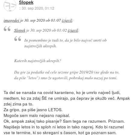
Slopek
::
30. sep 2020, 01:12
imagodei
je
30. sep 2020 ob 01:07
izjavil
:
Slopek
je
30. sep 2020 ob 01:02
izjavil
:
In pomembno je tudi to, da je bilo največ smrti ob
najstrožjih ukrepih.
Katerih najstrožjih ukrepih?
Da gre za podatke od cele sezone gripe 2019/20 (ne glede na to,
da piše "letos") smo že ugotovili, pobrskaj malo nazaj po temi.
Ta del se nanaša na covid karanteno, ko je umrlo največ ljudi,
medtem, ko za zdaj ŠE ne umirajo, pa čeprav je okužb več. Ampak
zdej zima pa to.
Za gripo, pa piše jasno LETOS.
Mogoče sem malo nejasno napisal.
Ok, ampak zakaj tako pisanje? Sam tega ne razumem. Priznam.
Napišejo letos in to sploh ni letos in tako naprej. Kdo bi razumel
vse te termine, ki so skregani s časom, kot ga poznam sam.