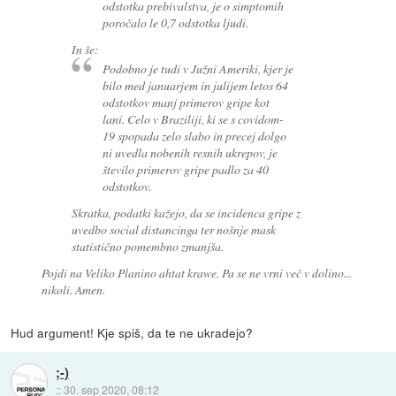
odstotka prebivalstva, je o simptomih
poročalo le 0,7 odstotka ljudi.
In še:
Podobno je tudi v Južni Ameriki, kjer je
bilo med januarjem in julijem letos 64
odstotkov manj primerov gripe kot
lani. Celo v Braziliji, ki se s covidom-
19 spopada zelo slabo in precej dolgo
ni uvedla nobenih resnih ukrepov, je
število primerov gripe padlo za 40
odstotkov.
Skratka, podatki kažejo, da se incidenca gripe z
uvedbo social distancinga ter nošnje mask
statistično pomembno zmanjša.
Pojdi na Veliko Planino ahtat krawe. Pa se ne vrni več v dolino...
nikoli. Amen.
Hud argument! Kje spiš, da te ne ukradejo?
;-)
::
30. sep 2020, 08:12