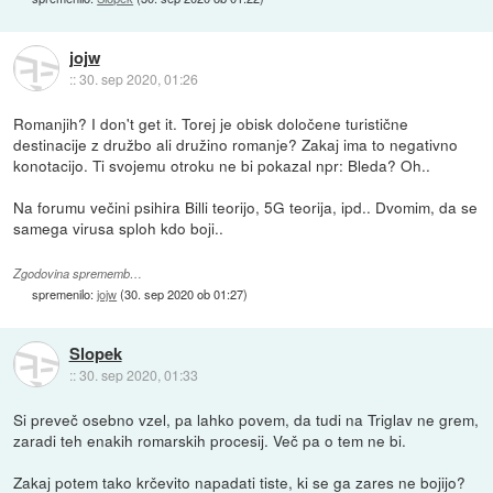
jojw
::
30. sep 2020, 01:26
Romanjih? I don't get it. Torej je obisk določene turistične
destinacije z družbo ali družino romanje? Zakaj ima to negativno
konotacijo. Ti svojemu otroku ne bi pokazal npr: Bleda? Oh..
Na forumu večini psihira Billi teorijo, 5G teorija, ipd.. Dvomim, da se
samega virusa sploh kdo boji..
Zgodovina sprememb…
spremenilo:
jojw
(
30. sep 2020 ob 01:27
)
Slopek
::
30. sep 2020, 01:33
Si preveč osebno vzel, pa lahko povem, da tudi na Triglav ne grem,
zaradi teh enakih romarskih procesij. Več pa o tem ne bi.
Zakaj potem tako krčevito napadati tiste, ki se ga zares ne bojijo?