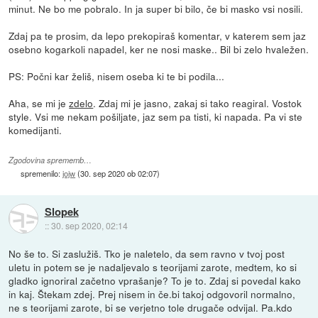
minut. Ne bo me pobralo. In ja super bi bilo, če bi masko vsi nosili.
Zdaj pa te prosim, da lepo prekopiraš komentar, v katerem sem jaz
osebno kogarkoli napadel, ker ne nosi maske.. Bil bi zelo hvaležen.
PS: Počni kar želiš, nisem oseba ki te bi podila...
Aha, se mi je
zdelo
. Zdaj mi je jasno, zakaj si tako reagiral. Vostok
style. Vsi me nekam pošiljate, jaz sem pa tisti, ki napada. Pa vi ste
komedijanti.
Zgodovina sprememb…
spremenilo:
jojw
(
30. sep 2020 ob 02:07
)
Slopek
::
30. sep 2020, 02:14
No še to. Si zaslužiš. Tko je naletelo, da sem ravno v tvoj post
uletu in potem se je nadaljevalo s teorijami zarote, medtem, ko si
gladko ignoriral začetno vprašanje? To je to. Zdaj si povedal kako
in kaj. Štekam zdej. Prej nisem in če.bi takoj odgovoril normalno,
ne s teorijami zarote, bi se verjetno tole drugače odvijal. Pa.kdo