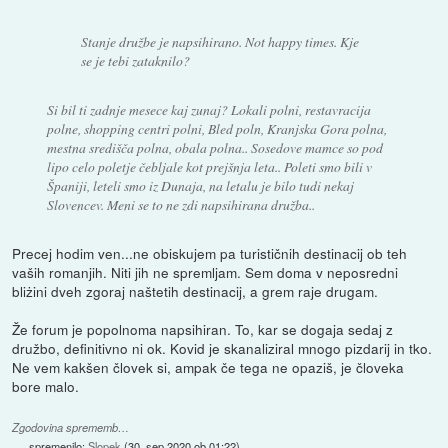
Stanje družbe je napsihirano. Not happy times. Kje
se je tebi zataknilo?
Si bil ti zadnje mesece kaj zunaj? Lokali polni, restavracija
polne, shopping centri polni, Bled poln, Kranjska Gora polna,
mestna središča polna, obala polna.. Sosedove mamce so pod
lipo celo poletje čebljale kot prejšnja leta.. Poleti smo bili v
Španiji, leteli smo iz Dunaja, na letalu je bilo tudi nekaj
Slovencev. Meni se to ne zdi napsihirana družba..
Precej hodim ven...ne obiskujem pa turističnih destinacij ob teh
vaših romanjih. Niti jih ne spremljam. Sem doma v neposredni
bliżini dveh zgoraj naštetih destinacij, a grem raje drugam.
Že forum je popolnoma napsihiran. To, kar se dogaja sedaj z
družbo, definitivno ni ok. Kovid je skanaliziral mnogo pizdarij in tko.
Ne vem kakšen človek si, ampak če tega ne opaziš, je človeka
bore malo.
Zgodovina sprememb…
spremenilo:
Slopek
(
30. sep 2020 ob 01:22
)