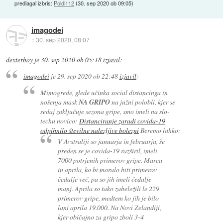
predlagal izbris:
Poldi112
(
30. sep 2020 ob 09:05
)
imagodei
::
30. sep 2020, 08:07
dexterboy
je
30. sep 2020 ob 05:18
izjavil
:
imagodei
je
29. sep 2020 ob 22:48
izjavil
:
Mimogrede, glede učinka social distancinga in
nošenja mask
NA GRIPO
na južni polobli, kjer se
sedaj zaključuje sezona gripe, smo imeli na slo-
techu novico:
Distanciranje zaradi covida-19
odpihnilo številne nalezljive bolezni
Beremo lahko:
V Avstraliji so januarja in februarja, še
preden se je covida-19 razširil, imeli
7000 potrjenih primerov gripe. Marca
in aprila, ko bi moralo biti primerov
čedalje več, pa so jih imeli čedalje
manj. Aprila so tako zabeležili le 229
primerov gripe, medtem ko jih je bilo
lani aprila 19.000. Na Novi Zelandiji,
kjer običajno za gripo zboli 3-4