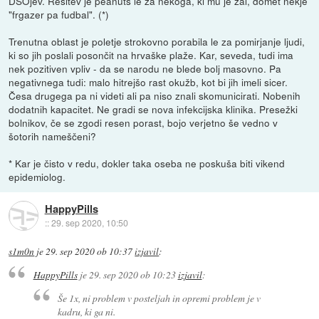
DSOjev. Rešitev je peanuts le za nekoga, ki mu je žal, domet nekje
"frgazer pa fudbal". (*)
Trenutna oblast je poletje strokovno porabila le za pomirjanje ljudi,
ki so jih poslali posončit na hrvaške plaže. Kar, seveda, tudi ima
nek pozitiven vpliv - da se narodu ne blede bolj masovno. Pa
negativnega tudi: malo hitrejšo rast okužb, kot bi jih imeli sicer.
Česa drugega pa ni videti ali pa niso znali skomunicirati. Nobenih
dodatnih kapacitet. Ne gradi se nova infekcijska klinika. Presežki
bolnikov, če se zgodi resen porast, bojo verjetno še vedno v
šotorih nameščeni?
* Kar je čisto v redu, dokler taka oseba ne poskuša biti vikend
epidemiolog.
HappyPills
::
29. sep 2020, 10:50
s1m0n
je
29. sep 2020 ob 10:37
izjavil
:
HappyPills
je
29. sep 2020 ob 10:23
izjavil
:
Še 1x, ni problem v posteljah in opremi problem je v
kadru, ki ga ni.