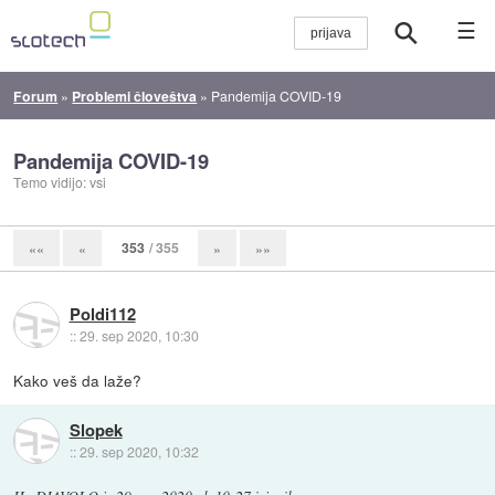
☰
Forum
»
Problemi človeštva
»
Pandemija COVID-19
Pandemija COVID-19
Temo vidijo: vsi
353
/ 355
««
«
»
»»
Poldi112
::
29. sep 2020, 10:30
Kako veš da laže?
Slopek
::
29. sep 2020, 10:32