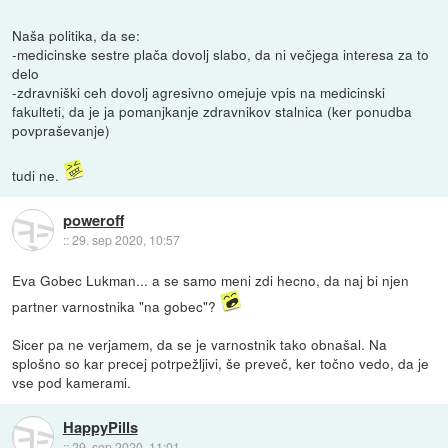
Naša politika, da se:
-medicinske sestre plača dovolj slabo, da ni večjega interesa za to
delo
-zdravniški ceh dovolj agresivno omejuje vpis na medicinski
fakulteti, da je ja pomanjkanje zdravnikov stalnica (ker ponudba
povpraševanje)
tudi ne.
poweroff
::
29. sep 2020, 10:57
Eva Gobec Lukman... a se samo meni zdi hecno, da naj bi njen
partner varnostnika "na gobec"?
Sicer pa ne verjamem, da se je varnostnik tako obnašal. Na
splošno so kar precej potrpežljivi, še preveč, ker točno vedo, da je
vse pod kamerami.
HappyPills
::
29. sep 2020, 11:01