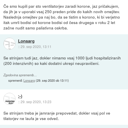
Če smo kupili par sto ventilatorjev zaradi korone, jaz pričakujem,
da jih je v uporabi vsaj 250 preden pride do kakih novih omejitev.
Naslednja omejitev pa naj bo, da se tistim s korono, ki bi verjetno
itak umrli bodisi od korone bodisi od česa drugega v roku 2 let
začne nudit samo paliativna oskrba.
Lonsarg
::
29. sep 2020, 13:11
Se strinjam tudi jaz, dokler nimamo vsaj 1000 ljudi hospitaliziranih
(200 intenzivnih) so kaki dodatni ukrepi neupravičeni.
Zgodovina sprememb…
spremenil:
Lonsarg
(
29. sep 2020 ob 13:11
)
;-)
::
29. sep 2020, 13:23
Se strinjam treba je jamranje prepovedat, dokler vsaj pol ve
tilatorjev ne laufa je vse odveč.