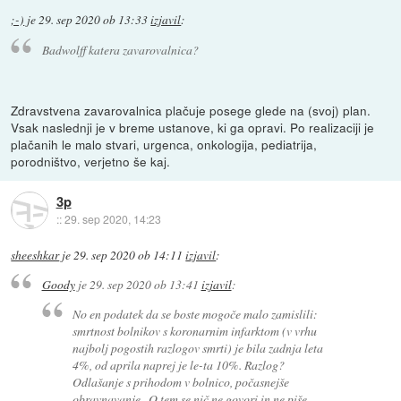
;-)
je
29. sep 2020 ob 13:33
izjavil
:
Badwolff katera zavarovalnica?
Zdravstvena zavarovalnica plačuje posege glede na (svoj) plan.
Vsak naslednji je v breme ustanove, ki ga opravi. Po realizaciji je
plačanih le malo stvari, urgenca, onkologija, pediatrija,
porodništvo, verjetno še kaj.
3p
::
29. sep 2020, 14:23
sheeshkar
je
29. sep 2020 ob 14:11
izjavil
:
Goody
je
29. sep 2020 ob 13:41
izjavil
:
No en podatek da se boste mogoče malo zamislili:
smrtnost bolnikov s koronarnim infarktom (v vrhu
najbolj pogostih razlogov smrti) je bila zadnja leta
4%, od aprila naprej je le-ta 10%. Razlog?
Odlašanje s prihodom v bolnico, počasnejše
obravnavanje...O tem se nič ne govori in ne piše.