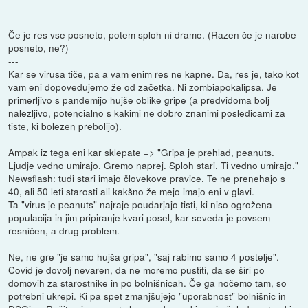
Če je res vse posneto, potem sploh ni drame. (Razen če je narobe
posneto, ne?)
---
Kar se virusa tiče, pa a vam enim res ne kapne. Da, res je, tako kot
vam eni dopovedujemo že od začetka. Ni zombiapokalipsa. Je
primerljivo s pandemijo hujše oblike gripe (a predvidoma bolj
nalezljivo, potencialno s kakimi ne dobro znanimi posledicami za
tiste, ki bolezen prebolijo).
Ampak iz tega eni kar sklepate => "Gripa je prehlad, peanuts.
Ljudje vedno umirajo. Gremo naprej. Sploh stari. Ti vedno umirajo."
Newsflash: tudi stari imajo človekove pravice. Te ne prenehajo s
40, ali 50 leti starosti ali kakšno že mejo imajo eni v glavi.
Ta "virus je peanuts" najraje poudarjajo tisti, ki niso ogrožena
populacija in jim pripiranje kvari posel, kar seveda je povsem
resničen, a drug problem.
Ne, ne gre "je samo hujša gripa", "saj rabimo samo 4 postelje".
Covid je dovolj nevaren, da ne moremo pustiti, da se širi po
domovih za starostnike in po bolnišnicah. Če ga nočemo tam, so
potrebni ukrepi. Ki pa spet zmanjšujejo "uporabnost" bolnišnic in