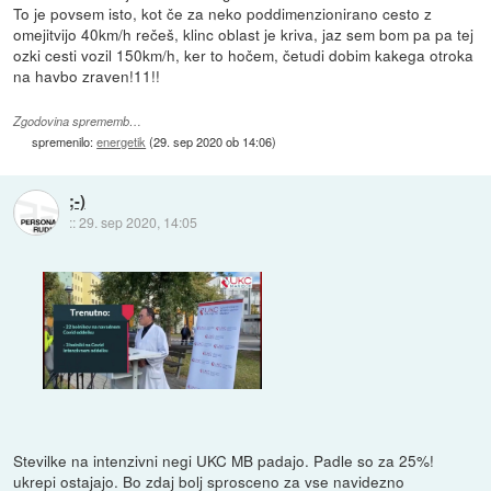
To je povsem isto, kot če za neko poddimenzionirano cesto z
omejitvijo 40km/h rečeš, klinc oblast je kriva, jaz sem bom pa pa tej
ozki cesti vozil 150km/h, ker to hočem, četudi dobim kakega otroka
na havbo zraven!11!!
Zgodovina sprememb…
spremenilo:
energetik
(
29. sep 2020 ob 14:06
)
;-)
::
29. sep 2020, 14:05
Stevilke na intenzivni negi UKC MB padajo. Padle so za 25%!
ukrepi ostajajo. Bo zdaj bolj sprosceno za vse navidezno