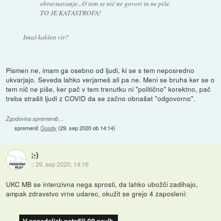
obravnavanje...O tem se nič ne govori in ne piše.
TO JE KATASTROFA!
Imaš kakšen vir?
Pismen ne, imam ga osebno od ljudi, ki se s tem neposredno
ukvarjajo. Seveda lahko verjameš ali pa ne. Meni se bruha ker se o
tem nič ne piše, ker pač v tem trenutku ni "politično" korektno, pač
treba strašit ljudi z COVID da se začno obnašat "odgovorno".
Zgodovina sprememb…
spremenil:
Goody
(
29. sep 2020 ob 14:14
)
;-)
::
29. sep 2020, 14:16
UKC MB se intenzivna nega sprosti, da lahko ubožči zadihajo,
ampak zdravstvo vrne udarec, okužit se grejo 4 zaposleni: