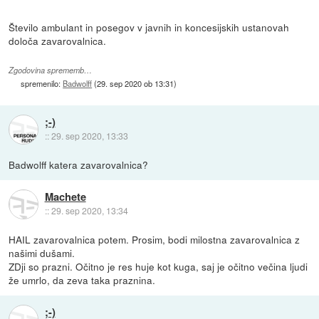
Število ambulant in posegov v javnih in koncesijskih ustanovah
določa zavarovalnica.
Zgodovina sprememb…
spremenilo:
Badwolff
(
29. sep 2020 ob 13:31
)
;-)
::
29. sep 2020, 13:33
Badwolff katera zavarovalnica?
Machete
::
29. sep 2020, 13:34
HAIL zavarovalnica potem. Prosim, bodi milostna zavarovalnica z
našimi dušami.
ZDji so prazni. Očitno je res huje kot kuga, saj je očitno večina ljudi
že umrlo, da zeva taka praznina.
;-)