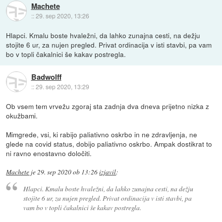
Machete
::
29. sep 2020, 13:26
Hlapci. Kmalu boste hvaležni, da lahko zunajna cesti, na dežju
stojite 6 ur, za nujen pregled. Privat ordinacija v isti stavbi, pa vam
bo v topli čakalnici še kakav postregla.
Badwolff
::
29. sep 2020, 13:29
Ob vsem tem vrvežu zgoraj sta zadnja dva dneva prijetno nizka z
okužbami.
Mimgrede, vsi, ki rabijo paliativno oskrbo in ne zdravljenja, ne
glede na covid status, dobijo paliativno oskrbo. Ampak dostikrat to
ni ravno enostavno določiti.
Machete
je
29. sep 2020 ob 13:26
izjavil
:
Hlapci. Kmalu boste hvaležni, da lahko zunajna cesti, na dežju
stojite 6 ur, za nujen pregled. Privat ordinacija v isti stavbi, pa
vam bo v topli čakalnici še kakav postregla.