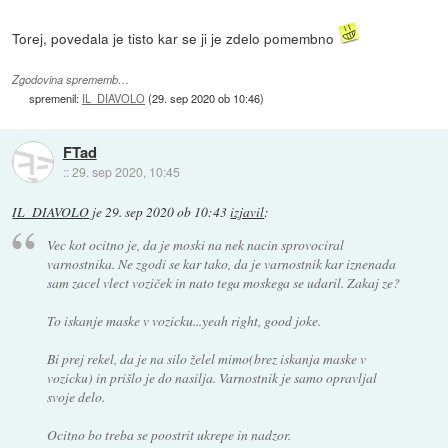
Torej, povedala je tisto kar se ji je zdelo pomembno
Zgodovina sprememb…
spremenil:
IL_DIAVOLO
(
29. sep 2020 ob 10:46
)
FTad
::
29. sep 2020, 10:45
IL_DIAVOLO
je
29. sep 2020 ob 10:43
izjavil
:
Vec kot ocitno je, da je moski na nek nacin sprovociral
varnostnika. Ne zgodi se kar tako, da je varnostnik kar iznenada
sam zacel vlect voziček in nato tega moskega se udaril. Zakaj ze?
To iskanje maske v vozicku...yeah right, good joke.
Bi prej rekel, da je na silo želel mimo(brez iskanja maske v
vozicku) in prišlo je do nasilja. Varnostnik je samo opravljal
svoje delo.
Ocitno bo treba se poostrit ukrepe in nadzor.