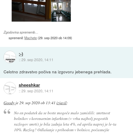
Zgodovina sprememb…
spremenil:
Machete
(
29. sep 2020 ob 14:09
)
;-)
::
29. sep 2020, 14:11
Celotno zdravstvo počiva na izgovoru jebenega prehlada.
sheeshkar
::
29. sep 2020, 14:11
Goody
je
29. sep 2020 ob 13:41
izjavil
:
No en podatek da se boste mogoče malo zamislili: smrtnost
bolnikov s koronarnim infarktom (v vrhu najbolj pogostih
razlogov smrti) je bila zadnja leta 4%, od aprila naprej je le-ta
10%. Razlog? Odlašanje s prihodom v bolnico, počasnejše