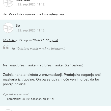
::
29. sep 2020, 11:12
Ja. Vsak brez maske = +1 na intenzivni.
3p
::
29. sep 2020, 11:13
Machete
je
29. sep 2020 ob 11:12
izjavil
:
Ja. Vsak brez maske = +1 na intenzivni.
Ne, vsak brez maske = +3 brez maske. (ker balkan)
---
Zadnja haha anekdota z brezmaskarji. Prodajalka naganja anti-
maskarja iz trgovine. On pa se upira, noče ven in grozi, da bo
policijo poklical.
Zgodovina sprememb…
spremenilo:
3p
(
29. sep 2020 ob 11:15
)