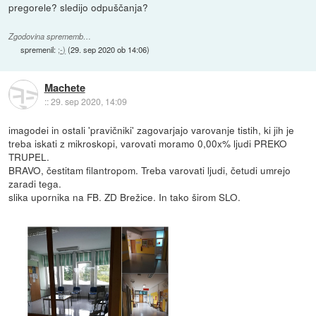
pregorele? sledijo odpuščanja?
Zgodovina sprememb…
spremenil:
;-)
(
29. sep 2020 ob 14:06
)
Machete
::
29. sep 2020, 14:09
imagodei in ostali 'pravičniki' zagovarjajo varovanje tistih, ki jih je
treba iskati z mikroskopi, varovati moramo 0,00x% ljudi PREKO
TRUPEL.
BRAVO, čestitam filantropom. Treba varovati ljudi, četudi umrejo
zaradi tega.
slika upornika na FB. ZD Brežice. In tako širom SLO.