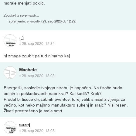
morale menjati poklic.
Zgodovina sprememb…
spremenilo:
energetik
(
29. sep 2020 ob 12:29
)
;-)
::
29. sep 2020, 12:34
ni zmage zgubit pa tud nimamo kaj
Machete
::
29. sep 2020, 13:03
Energetik, sosledje tvojega strahu je napačno. Na tisoče hudo
bolnih in poškodovanih naenkrat? Kaj kadiš? Krek?
Prodal bi tisoče družabnih eventov, torej velik smisel življenja za
večino, kot neko majhno manufakturo sukenj in srajc? Nisi resen.
Živeti prestrašeno je tvoja smrt.
suzej
::
29. sep 2020, 13:08