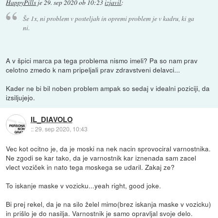
HappyPills
je
29. sep 2020 ob 10:23
izjavil
:
Še 1x, ni problem v posteljah in opremi problem je v kadru, ki ga
ni.
A v špici marca pa tega problema nismo imeli? Pa so nam prav
celotno zmedo k nam pripeljali prav zdravstveni delavci...
Kader ne bi bil noben problem ampak so sedaj v idealni poziciji, da
izsiljujejo.
IL_DIAVOLO
::
29. sep 2020, 10:43
Vec kot ocitno je, da je moski na nek nacin sprovociral varnostnika.
Ne zgodi se kar tako, da je varnostnik kar iznenada sam zacel
vlect voziček in nato tega moskega se udaril. Zakaj ze?
To iskanje maske v vozicku...yeah right, good joke.
Bi prej rekel, da je na silo želel mimo(brez iskanja maske v vozicku)
in prišlo je do nasilja. Varnostnik je samo opravljal svoje delo.