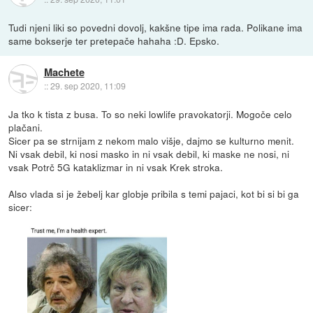
Tudi njeni liki so povedni dovolj, kakšne tipe ima rada. Polikane ima
same bokserje ter pretepače hahaha :D. Epsko.
Machete
::
29. sep 2020, 11:09
Ja tko k tista z busa. To so neki lowlife pravokatorji. Mogoče celo
plačani.
Sicer pa se strnijam z nekom malo višje, dajmo se kulturno menit.
Ni vsak debil, ki nosi masko in ni vsak debil, ki maske ne nosi, ni
vsak Potrč 5G kataklizmar in ni vsak Krek stroka.
Also vlada si je žebelj kar globje pribila s temi pajaci, kot bi si bi ga
sicer: