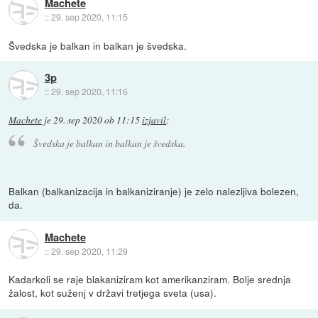
Machete
::
29. sep 2020, 11:15
Švedska je balkan in balkan je švedska.
3p
::
29. sep 2020, 11:16
Machete
je
29. sep 2020 ob 11:15
izjavil
:
Švedska je balkan in balkan je švedska.
Balkan (balkanizacija in balkaniziranje) je zelo nalezljiva bolezen,
da.
Machete
::
29. sep 2020, 11:29
Kadarkoli se raje blakaniziram kot amerikanziram. Bolje srednja
žalost, kot suženj v državi tretjega sveta (usa).