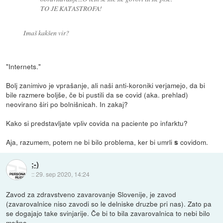
TO JE KATASTROFA!
Imaš kakšen vir?
"Internets."
Bolj zanimivo je vprašanje, ali naši anti-koroniki verjamejo, da bi
bile razmere boljše, če bi pustili da se covid (aka. prehlad)
neovirano širi po bolnišnicah. In zakaj?
Kako si predstavljate vpliv covida na paciente po infarktu?
Aja, razumem, potem ne bi bilo problema, ker bi umrli
covidom.
s
;-)
::
29. sep 2020, 14:24
Zavod za zdravstveno zavarovanje Slovenije, je zavod
(zavarovalnice niso zavodi so le delniske druzbe pri nas). Zato pa
se dogajajo take svinjarije. Če bi to bila zavarovalnica to nebi bilo
možno.