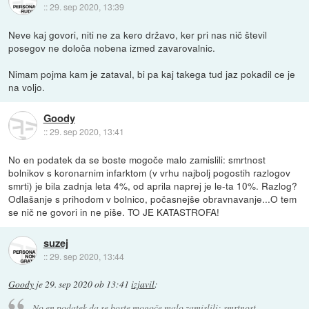
::
29. sep 2020, 13:39
Neve kaj govori, niti ne za kero državo, ker pri nas nič števil
posegov ne določa nobena izmed zavarovalnic.
Nimam pojma kam je zataval, bi pa kaj takega tud jaz pokadil ce je
na voljo.
Goody
::
29. sep 2020, 13:41
No en podatek da se boste mogoče malo zamislili: smrtnost
bolnikov s koronarnim infarktom (v vrhu najbolj pogostih razlogov
smrti) je bila zadnja leta 4%, od aprila naprej je le-ta 10%. Razlog?
Odlašanje s prihodom v bolnico, počasnejše obravnavanje...O tem
se nič ne govori in ne piše. TO JE KATASTROFA!
suzej
::
29. sep 2020, 13:44
Goody
je
29. sep 2020 ob 13:41
izjavil
:
No en podatek da se boste mogoče malo zamislili: smrtnost