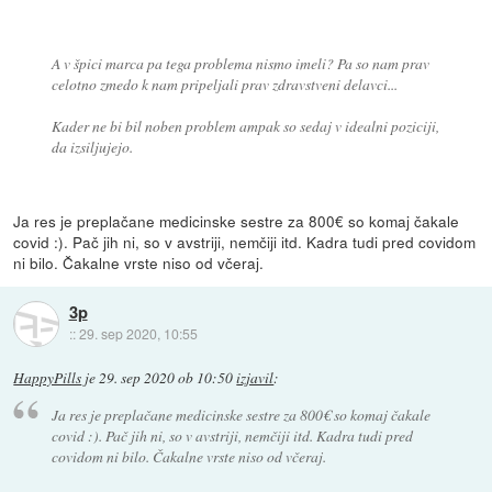
A v špici marca pa tega problema nismo imeli? Pa so nam prav
celotno zmedo k nam pripeljali prav zdravstveni delavci...
Kader ne bi bil noben problem ampak so sedaj v idealni poziciji,
da izsiljujejo.
Ja res je preplačane medicinske sestre za 800€ so komaj čakale
covid :). Pač jih ni, so v avstriji, nemčiji itd. Kadra tudi pred covidom
ni bilo. Čakalne vrste niso od včeraj.
3p
::
29. sep 2020, 10:55
HappyPills
je
29. sep 2020 ob 10:50
izjavil
:
Ja res je preplačane medicinske sestre za 800€ so komaj čakale
covid :). Pač jih ni, so v avstriji, nemčiji itd. Kadra tudi pred
covidom ni bilo. Čakalne vrste niso od včeraj.