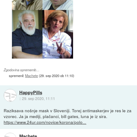
Zgodovina sprememb…
spremenil:
Machete
(
29. sep 2020 ob 11:10
)
HappyPills
::
29. sep 2020, 11:11
Raziksava nošnje mask v Sloveniji. Torej antimaskerjev je res le za
vzorec. Ja ja mediji, plačanci, bill gates, luna je iz sira.
https://www.24ur.com/novice/korona/polo...
Machete