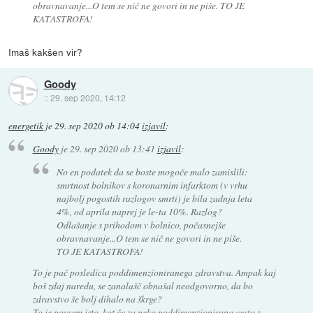
obravnavanje...O tem se nič ne govori in ne piše. TO JE
KATASTROFA!
Imaš kakšen vir?
Goody
::
29. sep 2020, 14:12
energetik
je
29. sep 2020 ob 14:04
izjavil
:
Goody
je
29. sep 2020 ob 13:41
izjavil
:
No en podatek da se boste mogoče malo zamislili:
smrtnost bolnikov s koronarnim infarktom (v vrhu
najbolj pogostih razlogov smrti) je bila zadnja leta
4%, od aprila naprej je le-ta 10%. Razlog?
Odlašanje s prihodom v bolnico, počasnejše
obravnavanje...O tem se nič ne govori in ne piše.
TO JE KATASTROFA!
To je pač posledica poddimenzioniranega zdravstva. Ampak kaj
boš zdaj naredu, se zanalašč obnašal neodgovorno, da bo
zdravstvo še bolj dihalo na škrge?
To je povsem isto, kot če za neko poddimenzionirano cesto z