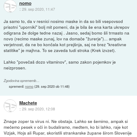
nomo
::
29. sep 2020, 11:47
Ja samo to, da v resnici nosimo maske in da so bili vsepovsod
prisotni "uporniki" bolj mit pomeni, da je bila še ena karta ukrepov
odigrana že dolge tedne nazaj . Jasno, sedaj bomo šli trmasto na
novo (recimo maske zunaj, lov na domače "žurerje")... ampak
verjetnost, da ne bo končala kot prejšnja, saj ne brez "kreativne
statitike" je majhna. To se zaveda tudi stroka (Krek izvzet).
Lahko "povečaš dozo vitaminov", samo zakon pojemkov je
neizprosen.
Zgodovina sprememb…
spremenil:
nomo
(
29. sep 2020 ob 11:48
)
Machete
::
29. sep 2020, 12:08
Zmage zoper ta virus ni. Ne obstaja. Lahko se šemimo, ampak si
mečemo pesek v oči in budaliramo, medtem, ko bi lahko, raje kot
Vizjak, Hojs ali Rupar, skoristili strankarske župane širom Slovenije