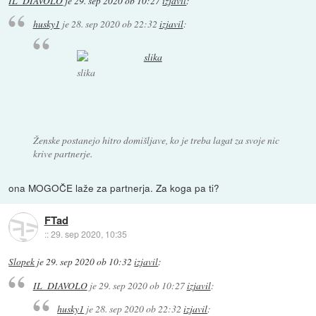
IL_DIAVOLO
je
29. sep 2020 ob 10:27
izjavil
:
husky1
je
28. sep 2020 ob 22:32
izjavil
:
slika
Ženske postanejo hitro domišljave, ko je treba lagat za svoje nic
krive partnerje.
ona MOGOČE laže za partnerja. Za koga pa ti?
FTad
::
29. sep 2020, 10:35
Slopek
je
29. sep 2020 ob 10:32
izjavil
:
IL_DIAVOLO
je
29. sep 2020 ob 10:27
izjavil
:
husky1
je
28. sep 2020 ob 22:32
izjavil
: