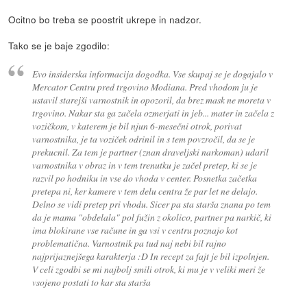
Ocitno bo treba se poostrit ukrepe in nadzor.
Tako se je baje zgodilo:
Evo insiderska informacija dogodka. Vse skupaj se je dogajalo v
Mercator Centru pred trgovino Modiana. Pred vhodom ju je
ustavil starejši varnostnik in opozoril, da brez mask ne moreta v
trgovino. Nakar sta ga začela ozmerjati in jeb... mater in začela z
vozičkom, v katerem je bil njun 6-mesečni otrok, porivat
varnostnika, je ta voziček odrinil in s tem povzročil, da se je
prekucnil. Za tem je partner (znan draveljski narkoman) udaril
varnostnika v obraz in v tem trenutku je začel pretep, ki se je
razvil po hodniku in vse do vhoda v center. Posnetka začetka
pretepa ni, ker kamere v tem delu centra že par let ne delajo.
Delno se vidi pretep pri vhodu. Sicer pa sta starša znana po tem
da je mama "obdelala" pol fužin z okolico, partner pa narkič, ki
ima blokirane vse račune in ga vsi v centru poznajo kot
problematična. Varnostnik pa tud naj nebi bil rajno
najprijaznejšega karakterja :D In recept za fajt je bil izpolnjen.
V celi zgodbi se mi najbolj smili otrok, ki mu je v veliki meri že
vsojeno postati to kar sta starša