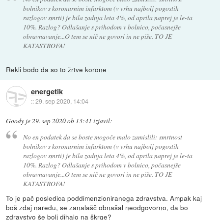
bolnikov s koronarnim infarktom (v vrhu najbolj pogostih
razlogov smrti) je bila zadnja leta 4%, od aprila naprej je le-ta
10%. Razlog? Odlašanje s prihodom v bolnico, počasnejše
obravnavanje...O tem se nič ne govori in ne piše. TO JE
KATASTROFA!
Rekli bodo da so to žrtve korone
energetik
::
29. sep 2020, 14:04
Goody
je
29. sep 2020 ob 13:41
izjavil
:
No en podatek da se boste mogoče malo zamislili: smrtnost
bolnikov s koronarnim infarktom (v vrhu najbolj pogostih
razlogov smrti) je bila zadnja leta 4%, od aprila naprej je le-ta
10%. Razlog? Odlašanje s prihodom v bolnico, počasnejše
obravnavanje...O tem se nič ne govori in ne piše. TO JE
KATASTROFA!
To je pač posledica poddimenzioniranega zdravstva. Ampak kaj
boš zdaj naredu, se zanalašč obnašal neodgovorno, da bo
zdravstvo še bolj dihalo na škrge?