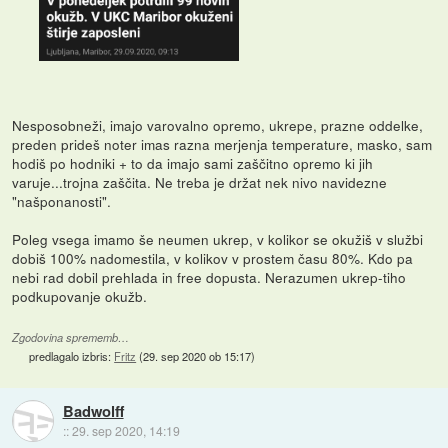
Nesposobneži, imajo varovalno opremo, ukrepe, prazne oddelke,
preden prideš noter imas razna merjenja temperature, masko, sam
hodiš po hodniki + to da imajo sami zaščitno opremo ki jih
varuje...trojna zaščita. Ne treba je držat nek nivo navidezne
"našponanosti".
Poleg vsega imamo še neumen ukrep, v kolikor se okužiš v službi
dobiš 100% nadomestila, v kolikov v prostem času 80%. Kdo pa
nebi rad dobil prehlada in free dopusta. Nerazumen ukrep-tiho
podkupovanje okužb.
Zgodovina sprememb…
predlagalo izbris:
Fritz
(
29. sep 2020 ob 15:17
)
Badwolff
::
29. sep 2020, 14:19