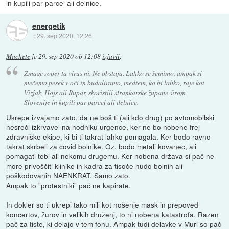
in kupili par parcel ali delnice.
energetik
::
29. sep 2020, 12:26
Machete
je
29. sep 2020 ob 12:08
izjavil
:
Zmage zoper ta virus ni. Ne obstaja. Lahko se šemimo, ampak si
mečemo pesek v oči in budaliramo, medtem, ko bi lahko, raje kot
Vizjak, Hojs ali Rupar, skoristili strankarske župane širom
Slovenije in kupili par parcel ali delnice.
Ukrepe izvajamo zato, da ne boš ti (ali kdo drug) po avtomobilski
nesreči izkrvavel na hodniku urgence, ker ne bo nobene frej
zdravniške ekipe, ki bi ti takrat lahko pomagala. Ker bodo ravno
takrat skrbeli za covid bolnike. Oz. bodo metali kovanec, ali
pomagati tebi ali nekomu drugemu. Ker nobena država si pač ne
more privoščiti klinike in kadra za tisoče hudo bolnih ali
poškodovanih NAENKRAT. Samo zato.
Ampak to "protestniki" pač ne kapirate.
In dokler so ti ukrepi tako mili kot nošenje mask in prepoved
koncertov, žurov in velikih druženj, to ni nobena katastrofa. Razen
pač za tiste, ki delajo v tem fohu. Ampak tudi delavke v Muri so pač