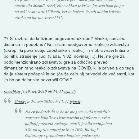
omejitvijo 40km/h rečeš, klinc oblast je kriva, jaz sem bom pa pa
tej ozki cesti vozil 150km/h, ker to hočem, četudi dobim kakega
otroka na havbo zraven!11!!
?? Si razbral da kritiziram odgovorne ukrepe? Maske, socialna
distanca in podobno? Kritiziram neodgovorno reakcijo zdravstva
(ukrepi, ki povzročajo zaostanke v reakciji in v obravnavi kritično
bolnih), strašenje ljudi (vlada, NIJZ, novinarji...). Ne, ne gre za
poddimenzionirano zdravstvo, gre za odločno preveč
dimenzionirano reakcijo zdravstva na COVID, ki je privedla do tega
da je sistem počepnil in bo (če že celo ni) privedel do več smrti, kot
jih bo pa dejansko povzročil COVID.
sheeshkar
je
29. sep 2020 ob 14:11
izjavil
:
Goody
je
29. sep 2020 ob 13:41
izjavil
:
No en podatek da se boste mogoče malo zamislili:
smrtnost bolnikov s koronarnim infarktom (v vrhu
najbolj pogostih razlogov smrti) je bila zadnja leta
4%, od aprila naprej je le-ta 10%. Razlog?
Odlašanje s prihodom v bolnico, počasnejše