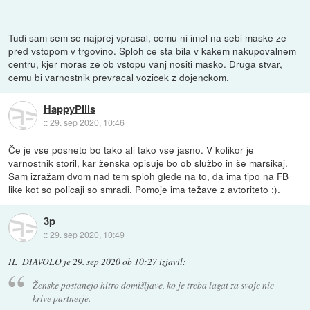
Tudi sam sem se najprej vprasal, cemu ni imel na sebi maske ze
pred vstopom v trgovino. Sploh ce sta bila v kakem nakupovalnem
centru, kjer moras ze ob vstopu vanj nositi masko. Druga stvar,
cemu bi varnostnik prevracal vozicek z dojenckom.
HappyPills
::
29. sep 2020, 10:46
Če je vse posneto bo tako ali tako vse jasno. V kolikor je
varnostnik storil, kar ženska opisuje bo ob službo in še marsikaj.
Sam izražam dvom nad tem sploh glede na to, da ima tipo na FB
like kot so policaji so smradi. Pomoje ima težave z avtoriteto :).
3p
::
29. sep 2020, 10:49
IL_DIAVOLO
je
29. sep 2020 ob 10:27
izjavil
:
Ženske postanejo hitro domišljave, ko je treba lagat za svoje nic
krive partnerje.