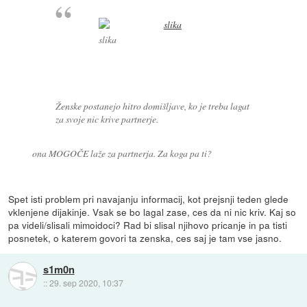
slika
Ženske postanejo hitro domišljave, ko je treba lagat
za svoje nic krive partnerje.
ona MOGOČE laže za partnerja. Za koga pa ti?
Spet isti problem pri navajanju informacij, kot prejsnji teden glede
vklenjene dijakinje. Vsak se bo lagal zase, ces da ni nic kriv. Kaj so
pa videli/slisali mimoidoci? Rad bi slisal njihovo pricanje in pa tisti
posnetek, o katerem govori ta zenska, ces saj je tam vse jasno.
s1m0n
::
29. sep 2020, 10:37