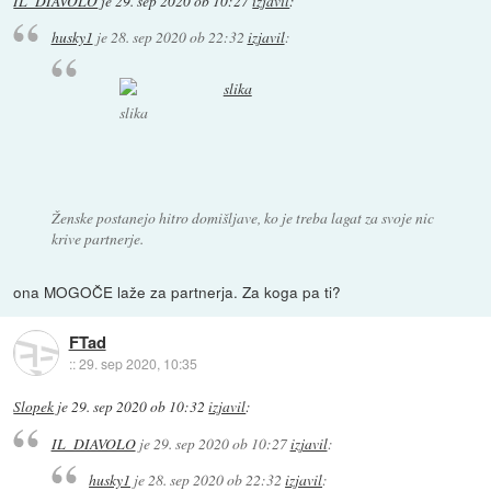
IL_DIAVOLO
je
29. sep 2020 ob 10:27
izjavil
:
husky1
je
28. sep 2020 ob 22:32
izjavil
:
slika
Ženske postanejo hitro domišljave, ko je treba lagat za svoje nic
krive partnerje.
ona MOGOČE laže za partnerja. Za koga pa ti?
FTad
::
29. sep 2020, 10:35
Slopek
je
29. sep 2020 ob 10:32
izjavil
:
IL_DIAVOLO
je
29. sep 2020 ob 10:27
izjavil
:
husky1
je
28. sep 2020 ob 22:32
izjavil
: