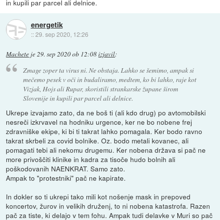
in kupili par parcel ali delnice.
energetik
::
29. sep 2020, 12:26
Machete
je
29. sep 2020 ob 12:08
izjavil
:
Zmage zoper ta virus ni. Ne obstaja. Lahko se šemimo, ampak si
mečemo pesek v oči in budaliramo, medtem, ko bi lahko, raje kot
Vizjak, Hojs ali Rupar, skoristili strankarske župane širom
Slovenije in kupili par parcel ali delnice.
Ukrepe izvajamo zato, da ne boš ti (ali kdo drug) po avtomobilski
nesreči izkrvavel na hodniku urgence, ker ne bo nobene frej
zdravniške ekipe, ki bi ti takrat lahko pomagala. Ker bodo ravno
takrat skrbeli za covid bolnike. Oz. bodo metali kovanec, ali
pomagati tebi ali nekomu drugemu. Ker nobena država si pač ne
more privoščiti klinike in kadra za tisoče hudo bolnih ali
poškodovanih NAENKRAT. Samo zato.
Ampak to "protestniki" pač ne kapirate.
In dokler so ti ukrepi tako mili kot nošenje mask in prepoved
koncertov, žurov in velikih druženj, to ni nobena katastrofa. Razen
pač za tiste, ki delajo v tem fohu. Ampak tudi delavke v Muri so pač