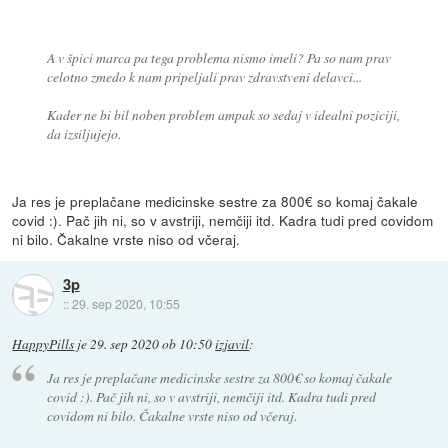
A v špici marca pa tega problema nismo imeli? Pa so nam prav
celotno zmedo k nam pripeljali prav zdravstveni delavci...
Kader ne bi bil noben problem ampak so sedaj v idealni poziciji,
da izsiljujejo.
Ja res je preplačane medicinske sestre za 800€ so komaj čakale
covid :). Pač jih ni, so v avstriji, nemčiji itd. Kadra tudi pred covidom
ni bilo. Čakalne vrste niso od včeraj.
3p
::
29. sep 2020, 10:55
HappyPills
je
29. sep 2020 ob 10:50
izjavil
:
Ja res je preplačane medicinske sestre za 800€ so komaj čakale
covid :). Pač jih ni, so v avstriji, nemčiji itd. Kadra tudi pred
covidom ni bilo. Čakalne vrste niso od včeraj.