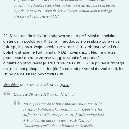
omejitvijo 40km/h rečeš, klinc oblast je kriva, jaz sem bom pa pa
tej ozki cesti vozil 150km/h, ker to hočem, četudi dobim kakega
otroka na havbo zraven!11!!
?? Si razbral da kritiziram odgovorne ukrepe? Maske, socialna
distanca in podobno? Kritiziram neodgovorno reakcijo zdravstva
(ukrepi, ki povzročajo zaostanke v reakciji in v obravnavi kritično
bolnih), strašenje ljudi (vlada, NIJZ, novinarji...). Ne, ne gre za
poddimenzionirano zdravstvo, gre za odločno preveč
dimenzionirano reakcijo zdravstva na COVID, ki je privedla do tega
da je sistem počepnil in bo (če že celo ni) privedel do več smrti, kot
jih bo pa dejansko povzročil COVID.
sheeshkar
je
29. sep 2020 ob 14:11
izjavil
:
Goody
je
29. sep 2020 ob 13:41
izjavil
:
No en podatek da se boste mogoče malo zamislili:
smrtnost bolnikov s koronarnim infarktom (v vrhu
najbolj pogostih razlogov smrti) je bila zadnja leta
4%, od aprila naprej je le-ta 10%. Razlog?
Odlašanje s prihodom v bolnico, počasnejše