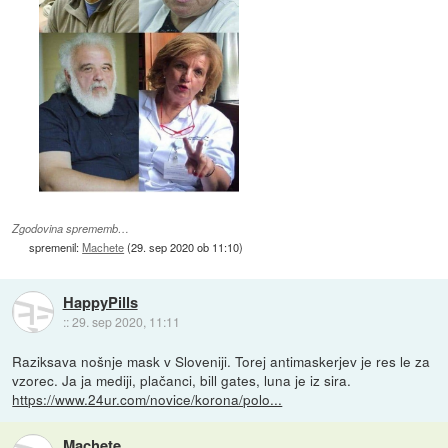
Zgodovina sprememb…
spremenil:
Machete
(
29. sep 2020 ob 11:10
)
HappyPills
::
29. sep 2020, 11:11
Raziksava nošnje mask v Sloveniji. Torej antimaskerjev je res le za
vzorec. Ja ja mediji, plačanci, bill gates, luna je iz sira.
https://www.24ur.com/novice/korona/polo...
Machete