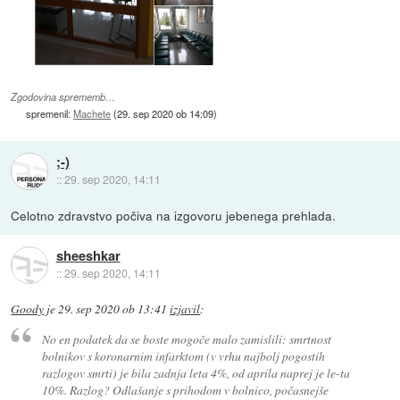
Zgodovina sprememb…
spremenil:
Machete
(
29. sep 2020 ob 14:09
)
;-)
::
29. sep 2020, 14:11
Celotno zdravstvo počiva na izgovoru jebenega prehlada.
sheeshkar
::
29. sep 2020, 14:11
Goody
je
29. sep 2020 ob 13:41
izjavil
:
No en podatek da se boste mogoče malo zamislili: smrtnost
bolnikov s koronarnim infarktom (v vrhu najbolj pogostih
razlogov smrti) je bila zadnja leta 4%, od aprila naprej je le-ta
10%. Razlog? Odlašanje s prihodom v bolnico, počasnejše