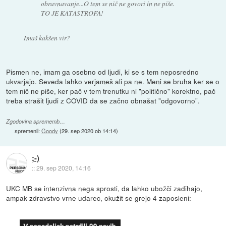
obravnavanje...O tem se nič ne govori in ne piše.
TO JE KATASTROFA!
Imaš kakšen vir?
Pismen ne, imam ga osebno od ljudi, ki se s tem neposredno
ukvarjajo. Seveda lahko verjameš ali pa ne. Meni se bruha ker se o
tem nič ne piše, ker pač v tem trenutku ni "politično" korektno, pač
treba strašit ljudi z COVID da se začno obnašat "odgovorno".
Zgodovina sprememb…
spremenil:
Goody
(
29. sep 2020 ob 14:14
)
;-)
::
29. sep 2020, 14:16
UKC MB se intenzivna nega sprosti, da lahko ubožči zadihajo,
ampak zdravstvo vrne udarec, okužit se grejo 4 zaposleni: