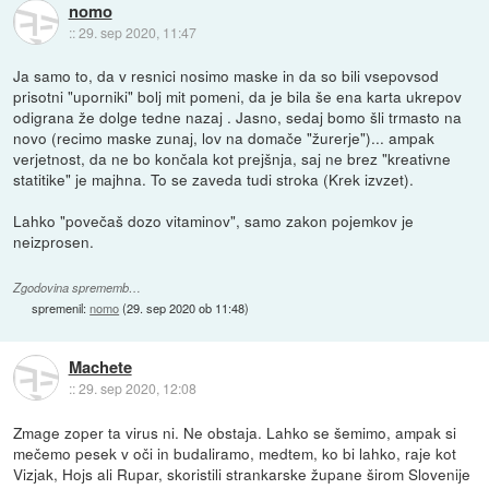
nomo
::
29. sep 2020, 11:47
Ja samo to, da v resnici nosimo maske in da so bili vsepovsod
prisotni "uporniki" bolj mit pomeni, da je bila še ena karta ukrepov
odigrana že dolge tedne nazaj . Jasno, sedaj bomo šli trmasto na
novo (recimo maske zunaj, lov na domače "žurerje")... ampak
verjetnost, da ne bo končala kot prejšnja, saj ne brez "kreativne
statitike" je majhna. To se zaveda tudi stroka (Krek izvzet).
Lahko "povečaš dozo vitaminov", samo zakon pojemkov je
neizprosen.
Zgodovina sprememb…
spremenil:
nomo
(
29. sep 2020 ob 11:48
)
Machete
::
29. sep 2020, 12:08
Zmage zoper ta virus ni. Ne obstaja. Lahko se šemimo, ampak si
mečemo pesek v oči in budaliramo, medtem, ko bi lahko, raje kot
Vizjak, Hojs ali Rupar, skoristili strankarske župane širom Slovenije