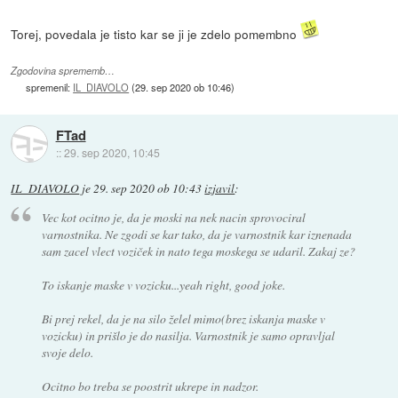
Torej, povedala je tisto kar se ji je zdelo pomembno
Zgodovina sprememb…
spremenil:
IL_DIAVOLO
(
29. sep 2020 ob 10:46
)
FTad
::
29. sep 2020, 10:45
IL_DIAVOLO
je
29. sep 2020 ob 10:43
izjavil
:
Vec kot ocitno je, da je moski na nek nacin sprovociral
varnostnika. Ne zgodi se kar tako, da je varnostnik kar iznenada
sam zacel vlect voziček in nato tega moskega se udaril. Zakaj ze?
To iskanje maske v vozicku...yeah right, good joke.
Bi prej rekel, da je na silo želel mimo(brez iskanja maske v
vozicku) in prišlo je do nasilja. Varnostnik je samo opravljal
svoje delo.
Ocitno bo treba se poostrit ukrepe in nadzor.