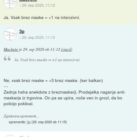
::
29. sep 2020, 11:12
Ja. Vsak brez maske = +1 na intenzivni.
3p
::
29. sep 2020, 11:13
Machete
je
29. sep 2020 ob 11:12
izjavil
:
Ja. Vsak brez maske = +1 na intenzivni.
Ne, vsak brez maske = +3 brez maske. (ker balkan)
---
Zadnja haha anekdota z brezmaskarji. Prodajalka naganja anti-
maskarja iz trgovine. On pa se upira, noče ven in grozi, da bo
policijo poklical.
Zgodovina sprememb…
spremenilo:
3p
(
29. sep 2020 ob 11:15
)