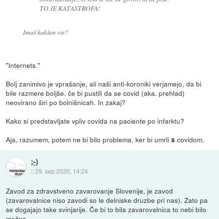
TO JE KATASTROFA!
Imaš kakšen vir?
"Internets."
Bolj zanimivo je vprašanje, ali naši anti-koroniki verjamejo, da bi
bile razmere boljše, če bi pustili da se covid (aka. prehlad)
neovirano širi po bolnišnicah. In zakaj?
Kako si predstavljate vpliv covida na paciente po infarktu?
Aja, razumem, potem ne bi bilo problema, ker bi umrli
covidom.
s
;-)
::
29. sep 2020, 14:24
Zavod za zdravstveno zavarovanje Slovenije, je zavod
(zavarovalnice niso zavodi so le delniske druzbe pri nas). Zato pa
se dogajajo take svinjarije. Če bi to bila zavarovalnica to nebi bilo
možno.