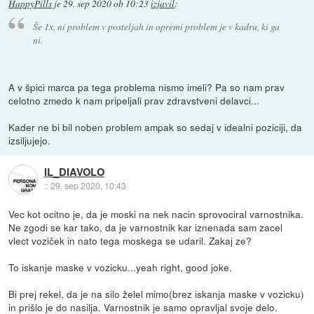
HappyPills
je
29. sep 2020 ob 10:23
izjavil
:
Še 1x, ni problem v posteljah in opremi problem je v kadru, ki ga
ni.
A v špici marca pa tega problema nismo imeli? Pa so nam prav
celotno zmedo k nam pripeljali prav zdravstveni delavci...
Kader ne bi bil noben problem ampak so sedaj v idealni poziciji, da
izsiljujejo.
IL_DIAVOLO
::
29. sep 2020, 10:43
Vec kot ocitno je, da je moski na nek nacin sprovociral varnostnika.
Ne zgodi se kar tako, da je varnostnik kar iznenada sam zacel
vlect voziček in nato tega moskega se udaril. Zakaj ze?
To iskanje maske v vozicku...yeah right, good joke.
Bi prej rekel, da je na silo želel mimo(brez iskanja maske v vozicku)
in prišlo je do nasilja. Varnostnik je samo opravljal svoje delo.