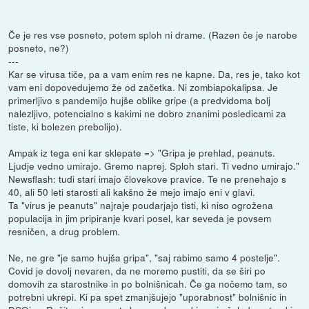
Če je res vse posneto, potem sploh ni drame. (Razen če je narobe
posneto, ne?)
---
Kar se virusa tiče, pa a vam enim res ne kapne. Da, res je, tako kot
vam eni dopovedujemo že od začetka. Ni zombiapokalipsa. Je
primerljivo s pandemijo hujše oblike gripe (a predvidoma bolj
nalezljivo, potencialno s kakimi ne dobro znanimi posledicami za
tiste, ki bolezen prebolijo).
Ampak iz tega eni kar sklepate => "Gripa je prehlad, peanuts.
Ljudje vedno umirajo. Gremo naprej. Sploh stari. Ti vedno umirajo."
Newsflash: tudi stari imajo človekove pravice. Te ne prenehajo s
40, ali 50 leti starosti ali kakšno že mejo imajo eni v glavi.
Ta "virus je peanuts" najraje poudarjajo tisti, ki niso ogrožena
populacija in jim pripiranje kvari posel, kar seveda je povsem
resničen, a drug problem.
Ne, ne gre "je samo hujša gripa", "saj rabimo samo 4 postelje".
Covid je dovolj nevaren, da ne moremo pustiti, da se širi po
domovih za starostnike in po bolnišnicah. Če ga nočemo tam, so
potrebni ukrepi. Ki pa spet zmanjšujejo "uporabnost" bolnišnic in