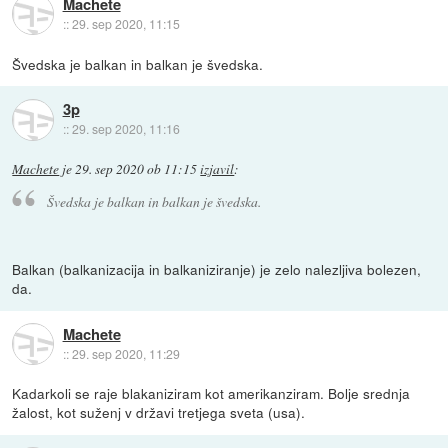
Machete
::
29. sep 2020, 11:15
Švedska je balkan in balkan je švedska.
3p
::
29. sep 2020, 11:16
Machete
je
29. sep 2020 ob 11:15
izjavil
:
Švedska je balkan in balkan je švedska.
Balkan (balkanizacija in balkaniziranje) je zelo nalezljiva bolezen,
da.
Machete
::
29. sep 2020, 11:29
Kadarkoli se raje blakaniziram kot amerikanziram. Bolje srednja
žalost, kot suženj v državi tretjega sveta (usa).