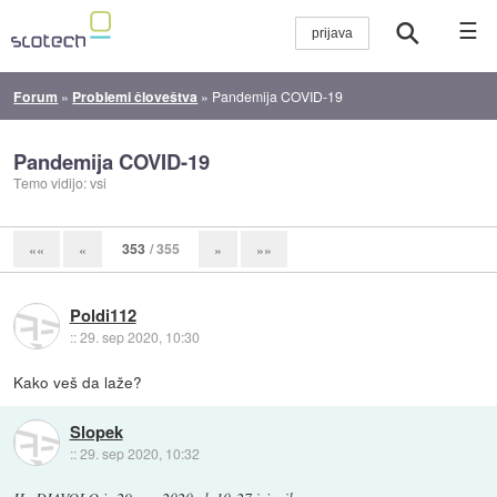
☰
Forum
»
Problemi človeštva
»
Pandemija COVID-19
Pandemija COVID-19
Temo vidijo: vsi
353
/ 355
««
«
»
»»
Poldi112
::
29. sep 2020, 10:30
Kako veš da laže?
Slopek
::
29. sep 2020, 10:32