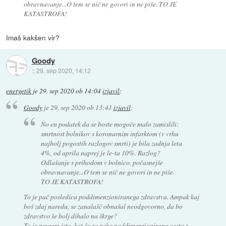
obravnavanje...O tem se nič ne govori in ne piše. TO JE
KATASTROFA!
Imaš kakšen vir?
Goody
::
29. sep 2020, 14:12
energetik
je
29. sep 2020 ob 14:04
izjavil
:
Goody
je
29. sep 2020 ob 13:41
izjavil
:
No en podatek da se boste mogoče malo zamislili:
smrtnost bolnikov s koronarnim infarktom (v vrhu
najbolj pogostih razlogov smrti) je bila zadnja leta
4%, od aprila naprej je le-ta 10%. Razlog?
Odlašanje s prihodom v bolnico, počasnejše
obravnavanje...O tem se nič ne govori in ne piše.
TO JE KATASTROFA!
To je pač posledica poddimenzioniranega zdravstva. Ampak kaj
boš zdaj naredu, se zanalašč obnašal neodgovorno, da bo
zdravstvo še bolj dihalo na škrge?
To je povsem isto, kot če za neko poddimenzionirano cesto z