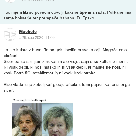
Tudi njeni liki so povedni dovolj, kakšne tipe ima rada. Polikane ima
same bokserje ter pretepače hahaha :D. Epsko.
Machete
::
29. sep 2020, 11:09
Ja tko k tista z busa. To so neki lowlife pravokatorji. Mogoče celo
plačani.
Sicer pa se strnijam z nekom malo višje, dajmo se kulturno menit.
Ni vsak debil, ki nosi masko in ni vsak debil, ki maske ne nosi, ni
vsak Potrč 5G kataklizmar in ni vsak Krek stroka.
Also vlada si je žebelj kar globje pribila s temi pajaci, kot bi si bi ga
sicer: