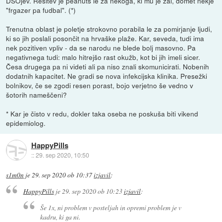
DSOjev. Rešitev je peanuts le za nekoga, ki mu je žal, domet nekje
"frgazer pa fudbal". (*)
Trenutna oblast je poletje strokovno porabila le za pomirjanje ljudi,
ki so jih poslali posončit na hrvaške plaže. Kar, seveda, tudi ima
nek pozitiven vpliv - da se narodu ne blede bolj masovno. Pa
negativnega tudi: malo hitrejšo rast okužb, kot bi jih imeli sicer.
Česa drugega pa ni videti ali pa niso znali skomunicirati. Nobenih
dodatnih kapacitet. Ne gradi se nova infekcijska klinika. Presežki
bolnikov, če se zgodi resen porast, bojo verjetno še vedno v
šotorih nameščeni?
* Kar je čisto v redu, dokler taka oseba ne poskuša biti vikend
epidemiolog.
HappyPills
::
29. sep 2020, 10:50
s1m0n
je
29. sep 2020 ob 10:37
izjavil
:
HappyPills
je
29. sep 2020 ob 10:23
izjavil
:
Še 1x, ni problem v posteljah in opremi problem je v
kadru, ki ga ni.