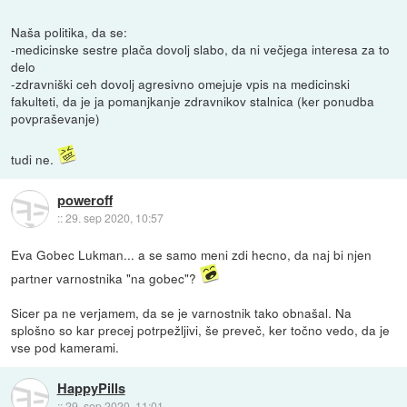
Naša politika, da se:
-medicinske sestre plača dovolj slabo, da ni večjega interesa za to
delo
-zdravniški ceh dovolj agresivno omejuje vpis na medicinski
fakulteti, da je ja pomanjkanje zdravnikov stalnica (ker ponudba
povpraševanje)
tudi ne.
poweroff
::
29. sep 2020, 10:57
Eva Gobec Lukman... a se samo meni zdi hecno, da naj bi njen
partner varnostnika "na gobec"?
Sicer pa ne verjamem, da se je varnostnik tako obnašal. Na
splošno so kar precej potrpežljivi, še preveč, ker točno vedo, da je
vse pod kamerami.
HappyPills
::
29. sep 2020, 11:01