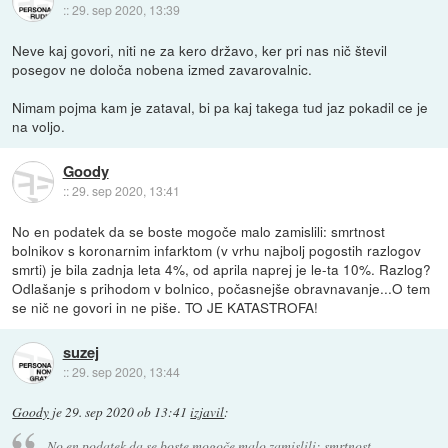
::
29. sep 2020, 13:39
Neve kaj govori, niti ne za kero državo, ker pri nas nič števil
posegov ne določa nobena izmed zavarovalnic.
Nimam pojma kam je zataval, bi pa kaj takega tud jaz pokadil ce je
na voljo.
Goody
::
29. sep 2020, 13:41
No en podatek da se boste mogoče malo zamislili: smrtnost
bolnikov s koronarnim infarktom (v vrhu najbolj pogostih razlogov
smrti) je bila zadnja leta 4%, od aprila naprej je le-ta 10%. Razlog?
Odlašanje s prihodom v bolnico, počasnejše obravnavanje...O tem
se nič ne govori in ne piše. TO JE KATASTROFA!
suzej
::
29. sep 2020, 13:44
Goody
je
29. sep 2020 ob 13:41
izjavil
:
No en podatek da se boste mogoče malo zamislili: smrtnost