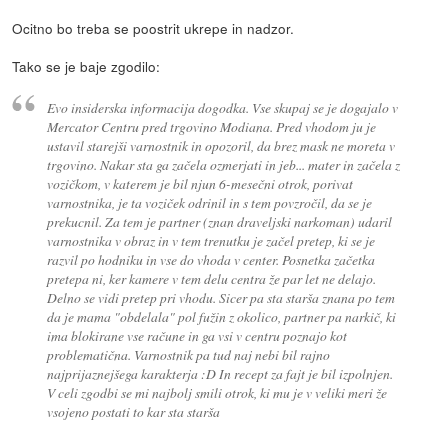
Ocitno bo treba se poostrit ukrepe in nadzor.
Tako se je baje zgodilo:
Evo insiderska informacija dogodka. Vse skupaj se je dogajalo v
Mercator Centru pred trgovino Modiana. Pred vhodom ju je
ustavil starejši varnostnik in opozoril, da brez mask ne moreta v
trgovino. Nakar sta ga začela ozmerjati in jeb... mater in začela z
vozičkom, v katerem je bil njun 6-mesečni otrok, porivat
varnostnika, je ta voziček odrinil in s tem povzročil, da se je
prekucnil. Za tem je partner (znan draveljski narkoman) udaril
varnostnika v obraz in v tem trenutku je začel pretep, ki se je
razvil po hodniku in vse do vhoda v center. Posnetka začetka
pretepa ni, ker kamere v tem delu centra že par let ne delajo.
Delno se vidi pretep pri vhodu. Sicer pa sta starša znana po tem
da je mama "obdelala" pol fužin z okolico, partner pa narkič, ki
ima blokirane vse račune in ga vsi v centru poznajo kot
problematična. Varnostnik pa tud naj nebi bil rajno
najprijaznejšega karakterja :D In recept za fajt je bil izpolnjen.
V celi zgodbi se mi najbolj smili otrok, ki mu je v veliki meri že
vsojeno postati to kar sta starša