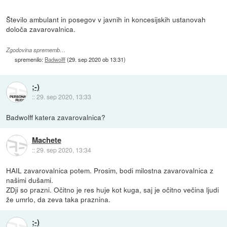
Število ambulant in posegov v javnih in koncesijskih ustanovah
določa zavarovalnica.
Zgodovina sprememb…
spremenilo:
Badwolff
(
29. sep 2020 ob 13:31
)
;-)
::
29. sep 2020, 13:33
Badwolff katera zavarovalnica?
Machete
::
29. sep 2020, 13:34
HAIL zavarovalnica potem. Prosim, bodi milostna zavarovalnica z
našimi dušami.
ZDji so prazni. Očitno je res huje kot kuga, saj je očitno večina ljudi
že umrlo, da zeva taka praznina.
;-)