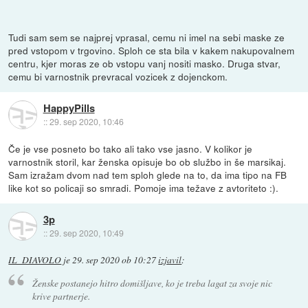
Tudi sam sem se najprej vprasal, cemu ni imel na sebi maske ze
pred vstopom v trgovino. Sploh ce sta bila v kakem nakupovalnem
centru, kjer moras ze ob vstopu vanj nositi masko. Druga stvar,
cemu bi varnostnik prevracal vozicek z dojenckom.
HappyPills
::
29. sep 2020, 10:46
Če je vse posneto bo tako ali tako vse jasno. V kolikor je
varnostnik storil, kar ženska opisuje bo ob službo in še marsikaj.
Sam izražam dvom nad tem sploh glede na to, da ima tipo na FB
like kot so policaji so smradi. Pomoje ima težave z avtoriteto :).
3p
::
29. sep 2020, 10:49
IL_DIAVOLO
je
29. sep 2020 ob 10:27
izjavil
:
Ženske postanejo hitro domišljave, ko je treba lagat za svoje nic
krive partnerje.