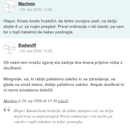
Machete
::
29. sep 2020, 13:26
Hlapci. Kmalu boste hvaležni, da lahko zunajna cesti, na dežju
stojite 6 ur, za nujen pregled. Privat ordinacija v isti stavbi, pa vam
bo v topli čakalnici še kakav postregla.
Badwolff
::
29. sep 2020, 13:29
Ob vsem tem vrvežu zgoraj sta zadnja dva dneva prijetno nizka z
okužbami.
Mimgrede, vsi, ki rabijo paliativno oskrbo in ne zdravljenja, ne
glede na covid status, dobijo paliativno oskrbo. Ampak dostikrat to
ni ravno enostavno določiti.
Machete
je
29. sep 2020 ob 13:26
izjavil
:
Hlapci. Kmalu boste hvaležni, da lahko zunajna cesti, na dežju
stojite 6 ur, za nujen pregled. Privat ordinacija v isti stavbi, pa
vam bo v topli čakalnici še kakav postregla.