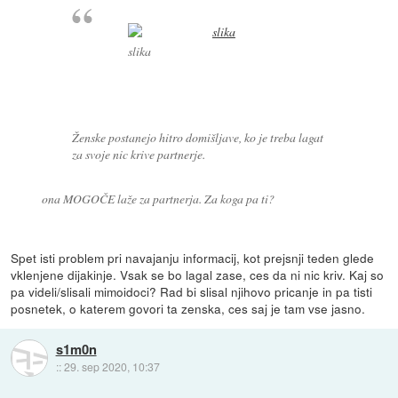
slika
Ženske postanejo hitro domišljave, ko je treba lagat
za svoje nic krive partnerje.
ona MOGOČE laže za partnerja. Za koga pa ti?
Spet isti problem pri navajanju informacij, kot prejsnji teden glede
vklenjene dijakinje. Vsak se bo lagal zase, ces da ni nic kriv. Kaj so
pa videli/slisali mimoidoci? Rad bi slisal njihovo pricanje in pa tisti
posnetek, o katerem govori ta zenska, ces saj je tam vse jasno.
s1m0n
::
29. sep 2020, 10:37