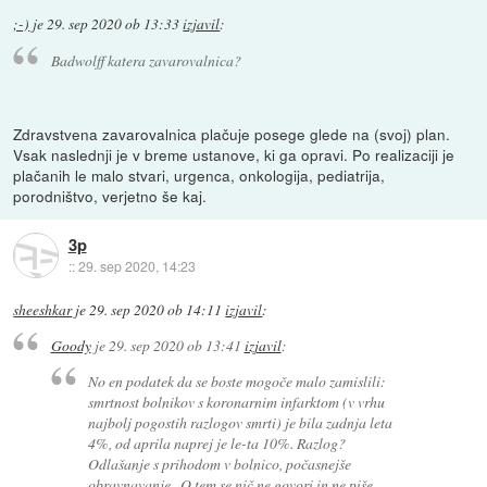
;-)
je
29. sep 2020 ob 13:33
izjavil
:
Badwolff katera zavarovalnica?
Zdravstvena zavarovalnica plačuje posege glede na (svoj) plan.
Vsak naslednji je v breme ustanove, ki ga opravi. Po realizaciji je
plačanih le malo stvari, urgenca, onkologija, pediatrija,
porodništvo, verjetno še kaj.
3p
::
29. sep 2020, 14:23
sheeshkar
je
29. sep 2020 ob 14:11
izjavil
:
Goody
je
29. sep 2020 ob 13:41
izjavil
:
No en podatek da se boste mogoče malo zamislili:
smrtnost bolnikov s koronarnim infarktom (v vrhu
najbolj pogostih razlogov smrti) je bila zadnja leta
4%, od aprila naprej je le-ta 10%. Razlog?
Odlašanje s prihodom v bolnico, počasnejše
obravnavanje...O tem se nič ne govori in ne piše.