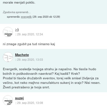
morale menjati poklic.
Zgodovina sprememb…
spremenilo:
energetik
(
29. sep 2020 ob 12:29
)
;-)
::
29. sep 2020, 12:34
ni zmage zgubit pa tud nimamo kaj
Machete
::
29. sep 2020, 13:03
Energetik, sosledje tvojega strahu je napačno. Na tisoče hudo
bolnih in poškodovanih naenkrat? Kaj kadiš? Krek?
Prodal bi tisoče družabnih eventov, torej velik smisel življenja za
večino, kot neko majhno manufakturo sukenj in srajc? Nisi resen.
Živeti prestrašeno je tvoja smrt.
suzej
::
29. sep 2020, 13:08