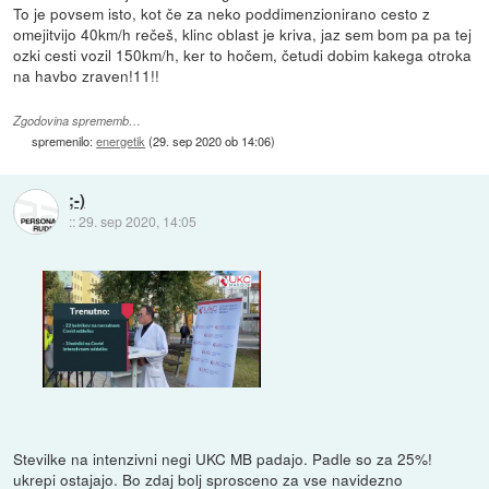
To je povsem isto, kot če za neko poddimenzionirano cesto z
omejitvijo 40km/h rečeš, klinc oblast je kriva, jaz sem bom pa pa tej
ozki cesti vozil 150km/h, ker to hočem, četudi dobim kakega otroka
na havbo zraven!11!!
Zgodovina sprememb…
spremenilo:
energetik
(
29. sep 2020 ob 14:06
)
;-)
::
29. sep 2020, 14:05
Stevilke na intenzivni negi UKC MB padajo. Padle so za 25%!
ukrepi ostajajo. Bo zdaj bolj sprosceno za vse navidezno