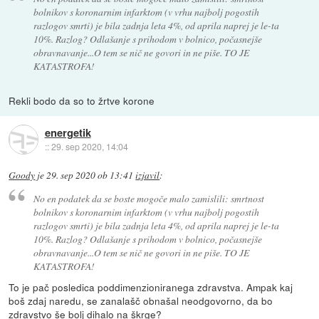
bolnikov s koronarnim infarktom (v vrhu najbolj pogostih
razlogov smrti) je bila zadnja leta 4%, od aprila naprej je le-ta
10%. Razlog? Odlašanje s prihodom v bolnico, počasnejše
obravnavanje...O tem se nič ne govori in ne piše. TO JE
KATASTROFA!
Rekli bodo da so to žrtve korone
energetik
::
29. sep 2020, 14:04
Goody
je
29. sep 2020 ob 13:41
izjavil
:
No en podatek da se boste mogoče malo zamislili: smrtnost
bolnikov s koronarnim infarktom (v vrhu najbolj pogostih
razlogov smrti) je bila zadnja leta 4%, od aprila naprej je le-ta
10%. Razlog? Odlašanje s prihodom v bolnico, počasnejše
obravnavanje...O tem se nič ne govori in ne piše. TO JE
KATASTROFA!
To je pač posledica poddimenzioniranega zdravstva. Ampak kaj
boš zdaj naredu, se zanalašč obnašal neodgovorno, da bo
zdravstvo še bolj dihalo na škrge?