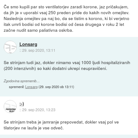
Če smo kupili par sto ventilatorjev zaradi korone, jaz pričakujem,
da jih je v uporabi vsaj 250 preden pride do kakih novih omejitev.
Naslednja omejitev pa naj bo, da se tistim s korono, ki bi verjetno
itak umrli bodisi od korone bodisi od česa drugega v roku 2 let
začne nudit samo paliativna oskrba.
Lonsarg
::
29. sep 2020, 13:11
Se strinjam tudi jaz, dokler nimamo vsaj 1000 ljudi hospitaliziranih
(200 intenzivnih) so kaki dodatni ukrepi neupravičeni.
Zgodovina sprememb…
spremenil:
Lonsarg
(
29. sep 2020 ob 13:11
)
;-)
::
29. sep 2020, 13:23
Se strinjam treba je jamranje prepovedat, dokler vsaj pol ve
tilatorjev ne laufa je vse odveč.