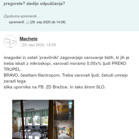
pregorele? sledijo odpuščanja?
Zgodovina sprememb…
spremenil:
;-)
(
29. sep 2020 ob 14:06
)
Machete
::
29. sep 2020, 14:09
imagodei in ostali 'pravičniki' zagovarjajo varovanje tistih, ki jih je
treba iskati z mikroskopi, varovati moramo 0,00x% ljudi PREKO
TRUPEL.
BRAVO, čestitam filantropom. Treba varovati ljudi, četudi umrejo
zaradi tega.
slika upornika na FB. ZD Brežice. In tako širom SLO.