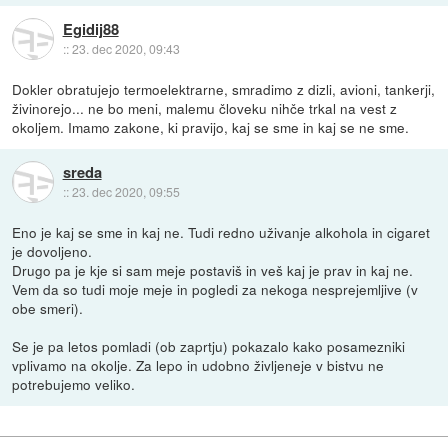
Egidij88
::
23. dec 2020, 09:43
Dokler obratujejo termoelektrarne, smradimo z dizli, avioni, tankerji,
živinorejo... ne bo meni, malemu človeku nihče trkal na vest z
okoljem. Imamo zakone, ki pravijo, kaj se sme in kaj se ne sme.
sreda
::
23. dec 2020, 09:55
Eno je kaj se sme in kaj ne. Tudi redno uživanje alkohola in cigaret
je dovoljeno.
Drugo pa je kje si sam meje postaviš in veš kaj je prav in kaj ne.
Vem da so tudi moje meje in pogledi za nekoga nesprejemljive (v
obe smeri).
Se je pa letos pomladi (ob zaprtju) pokazalo kako posamezniki
vplivamo na okolje. Za lepo in udobno življeneje v bistvu ne
potrebujemo veliko.