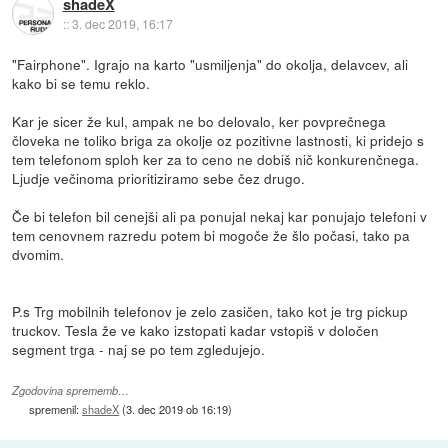
shadeX
::
3. dec 2019, 16:17
"Fairphone". Igrajo na karto "usmiljenja" do okolja, delavcev, ali
kako bi se temu reklo.
Kar je sicer že kul, ampak ne bo delovalo, ker povprečnega
človeka ne toliko briga za okolje oz pozitivne lastnosti, ki pridejo s
tem telefonom sploh ker za to ceno ne dobiš nič konkurenčnega.
Ljudje večinoma prioritiziramo sebe čez drugo.
Če bi telefon bil cenejši ali pa ponujal nekaj kar ponujajo telefoni v
tem cenovnem razredu potem bi mogoče že šlo počasi, tako pa
dvomim.
P.s Trg mobilnih telefonov je zelo zasičen, tako kot je trg pickup
truckov. Tesla že ve kako izstopati kadar vstopiš v določen
segment trga - naj se po tem zgledujejo.
Zgodovina sprememb…
spremenil:
shadeX
(
3. dec 2019 ob 16:19
)