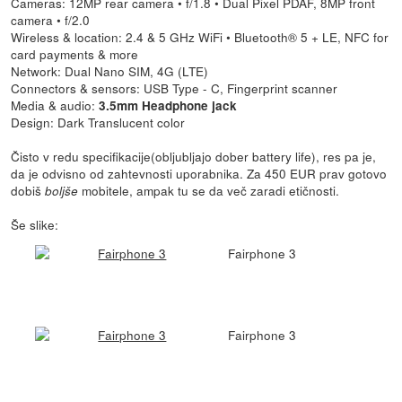
Cameras: 12MP rear camera • f/1.8 • Dual Pixel PDAF, 8MP front
camera • f/2.0
Wireless & location: 2.4 & 5 GHz WiFi • Bluetooth® 5 + LE, NFC for
card payments & more
Network: Dual Nano SIM, 4G (LTE)
Connectors & sensors: USB Type - C, Fingerprint scanner
Media & audio:
3.5mm Headphone jack
Design: Dark Translucent color
Čisto v redu specifikacije(obljubljajo dober battery life), res pa je,
da je odvisno od zahtevnosti uporabnika. Za 450 EUR prav gotovo
dobiš
mobitele, ampak tu se da več zaradi etičnosti.
boljše
Še slike:
Fairphone 3
Fairphone 3