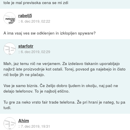
tole je mal previsoka cena se mi zdi
rabelj5
::
6. dec 2019, 02:22
A ima vsaj ves sw odklenjen in izklopljen spyware?
starfotr
::
6. dec 2019, 02:29
Mah, jaz temu nič ne verjamem. Za izdelavo tiskanin uporabljajo
najbrž iste proizvodnje kot ostali. Torej, povsod ga najebejo in čisto
nič bolje jih ne plačajo.
Vse je samo biznis. Če želijo dobro ljudem in okolju, naj pač ne
delajo telefonov. To je najbolj etično.
Tu gre za neko vrsto fair trade telefona. Že pri hrani je nateg, tu pa
tudi.
Ahim
::
7. dec 2019, 19:31