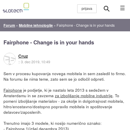
☰
Forum
»
Mobilne tehnologije
»
Fairphone - Change is in your hands
Fairphone - Change is in your hands
Cruz
::
3. dec 2019, 10:49
Sem v procesu kupovanja novega mobitela in sem zasledil to firmo.
Na forumu še nima teme, zato sem se jo odločil odpreti.
Fairphone
je podjetje, ki je nastalo leta 2013 s sedežem v
Amsterdamu in se zavzema
za izboljšanje mobilne industrije
. To
pomeni izboljšanje materialov - za okolje in dolgotrajnost mobitela,
hitro/enostavno/dostopno popravilo mobitela in spoštovanje
delavcev/zaposlenih.
Trenutno imajo 3 modele, ki nosijo numerično oznako:
-
Fairphone 1
(izšel decembra 2013)