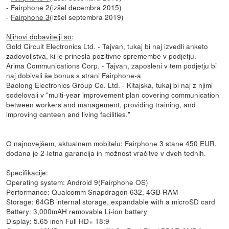
-
Fairphone 2
(izšel decembra 2015)
-
Fairphone 3
(izšel septembra 2019)
Njihovi dobavitelji so
:
Gold Circuit Electronics Ltd. - Tajvan, tukaj bi naj izvedli anketo
zadovoljstva, ki je prinesla pozitivne spremembe v podjetju.
Arima Communications Corp. - Tajvan, zaposleni v tem podjetju bi
naj dobivali še bonus s strani Fairphone-a
Baolong Electronics Group Co. Ltd. - Kitajska, tukaj bi naj z njimi
sodelovali v "multi-year improvement plan covering communication
between workers and management, providing training, and
improving canteen and living facilities."
O najnovejšem, aktualnem mobitelu: Fairphone 3 stane
450 EUR
,
dodana je 2-letna garancija in možnost vračitve v dveh tednih.
Specifikacije:
Operating system: Android 9(Fairphone OS)
Performance: Qualcomm Snapdragon 632, 4GB RAM
Storage: 64GB internal storage, expandable with a microSD card
Battery: 3,000mAH removable Li-ion battery
Display: 5.65 inch Full HD+ 18:9