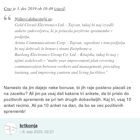
Cruz
je
3. dec 2019 ob 10:49
izjavil
:
Njihovi dobavitelji so
:
Gold Circuit Electronics Ltd. - Tajvan, tukaj bi naj izvedli
anketo zadovoljstva, ki je prinesla pozitivne spremembe v
podjetju.
Arima Communications Corp. - Tajvan, zaposleni v tem podjetju
bi naj dobivali še bonus s strani Fairphone-a
Baolong Electronics Group Co. Ltd. - Kitajska, tukaj bi naj z
njimi sodelovali v "multi-year improvement plan covering
communication between workers and management, providing
training, and improving canteen and living facilities."
Namesto da jim dajejo neke bonuse, bi jih raje posteno placali ze
na zacetku? Ali jim pa vsaj dali kaksne tri ankete, da bi prislo do
pozitivnih sprememb se pri teh drugih dobaviteljih. Kaj tri, vsaj 10
anket recimo. Ali pa 10 anket na dan, da bo se vec pozitivnih
sprememb!
krtkonja
::
6. sep 2020, 02:21