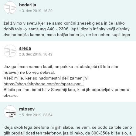
bedarija
::
3. dec 2019, 16:20
žal živimo v svetu kjer se samo končni znesek gleda in če lahko
dobiš tole -> samsung A40 - 230€. lepši dizajn infinity večji display,
dvojna boljša kamera, malo boljša baterija, ne bo noben kupil tega
sreda
::
3. dec 2019, 16:49
Jaz ga imam namen kupit, ampak ko mi obstoječi (3 leta star
huawei) ne bo več deloval.
Všeč mi je, ker so nadomestni deli zamenljivi
https://shop.fairphone.com/en/spare-par...
Bi bilo pa fino, če bi bil v Sloveniji kdo, ki bi jih popravljal v primeru
okvare.
mtosev
::
5. dec 2019, 23:54
ideja okoli tega telefona ni glih slaba. ne vem, če bodo za tole ceno
glih prodali dosti teh telefonov. jaz bi reko, da 300-350e bi še šlo, a