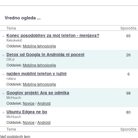
Vredno ogleda ...
Tema
Sporočila
»
Konec posodobitev za moj telefon - menjava?
65
Kekokekič
Oddelek:
Mobilne tehnologije
»
Detox od Googla in Androida ni poceni
26
OK.d
Oddelek:
Mobilne tehnologije
»
najden mobilni telefon v tujini
6
robiza
Oddelek:
Mobilne tehnologije
»
Googlov projekt Ara se odmika
98
McHusch
Oddelek:
Novice
/
Android
»
Ubuntu Edgea ne bo
80
McHusch
Oddelek:
Novice
/
Android
Tema
Sporočila
Več podobnih tem