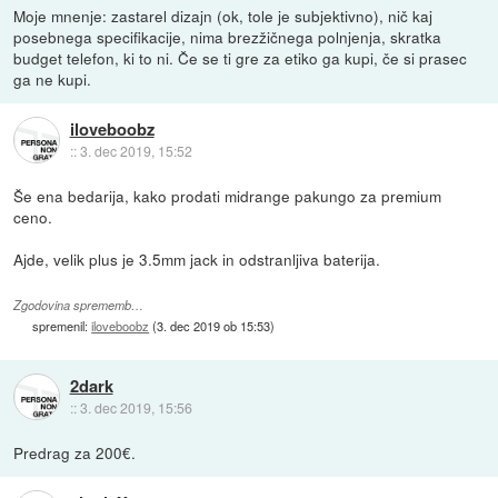
Moje mnenje: zastarel dizajn (ok, tole je subjektivno), nič kaj
posebnega specifikacije, nima brezžičnega polnjenja, skratka
budget telefon, ki to ni. Če se ti gre za etiko ga kupi, če si prasec
ga ne kupi.
iloveboobz
::
3. dec 2019, 15:52
Še ena bedarija, kako prodati midrange pakungo za premium
ceno.
Ajde, velik plus je 3.5mm jack in odstranljiva baterija.
Zgodovina sprememb…
spremenil:
iloveboobz
(
3. dec 2019 ob 15:53
)
2dark
::
3. dec 2019, 15:56
Predrag za 200€.