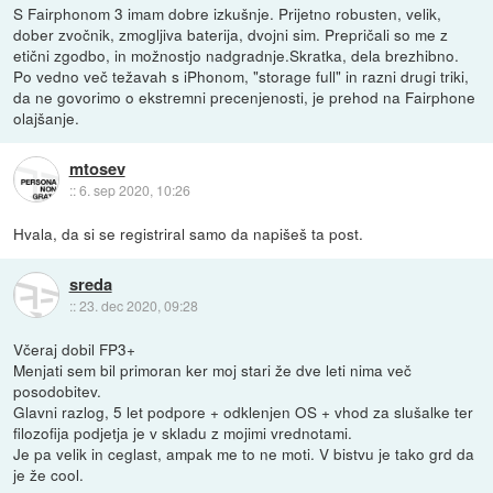
S Fairphonom 3 imam dobre izkušnje. Prijetno robusten, velik,
dober zvočnik, zmogljiva baterija, dvojni sim. Prepričali so me z
etični zgodbo, in možnostjo nadgradnje.Skratka, dela brezhibno.
Po vedno več težavah s iPhonom, "storage full" in razni drugi triki,
da ne govorimo o ekstremni precenjenosti, je prehod na Fairphone
olajšanje.
mtosev
::
6. sep 2020, 10:26
Hvala, da si se registriral samo da napišeš ta post.
sreda
::
23. dec 2020, 09:28
Včeraj dobil FP3+
Menjati sem bil primoran ker moj stari že dve leti nima več
posodobitev.
Glavni razlog, 5 let podpore + odklenjen OS + vhod za slušalke ter
filozofija podjetja je v skladu z mojimi vrednotami.
Je pa velik in ceglast, ampak me to ne moti. V bistvu je tako grd da
je že cool.