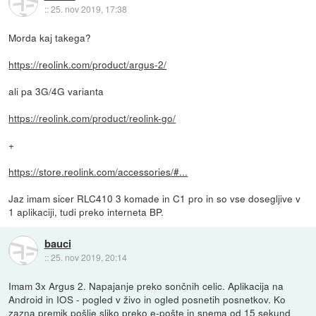
::
25. nov 2019, 17:38
Morda kaj takega?
https://reolink.com/product/argus-2/
ali pa 3G/4G varianta
https://reolink.com/product/reolink-go/
+
https://store.reolink.com/accessories/#...
Jaz imam sicer RLC410 3 komade in C1 pro in so vse dosegljive v
1 aplikaciji, tudi preko interneta BP.
bauci
::
25. nov 2019, 20:14
Imam 3x Argus 2. Napajanje preko sončnih celic. Aplikacija na
Android in IOS - pogled v živo in ogled posnetih posnetkov. Ko
zazna premik pošlje sliko preko e-pošte in snema od 15 sekund