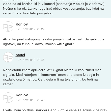
video na sd kartico, ki je v kameri (snemanje v oblak je v pripravi).
Nočna slika ok. Lahko reguliraš občutlivost senzorja, čas kdaj na
senzor dela, kvaliteto posnetka, ....
Konlov
::
25. nov 2019, 20:29
Ali lahko pred nakupom nekako pomerim jakost wifi. Da nebi potem
ugotovil, da zunaj ni dovolj močan wifi signal?
bauci
::
25. nov 2019, 20:45
Na telefonu imam aplikacijo Wifi Signal Meter, ki kao izmeri moč
signala. Med ruterjem in kamerami imam eno steno iz cegla in
razdaljo cca 5 metrov. Če ti dela wifi na telefonu, ti bo tudi na
kameri.
Konlov
::
25. nov 2019, 20:49
Hvala. Bom poizkusil najprej z eno. 85€ je cana za Argus 2 če prav