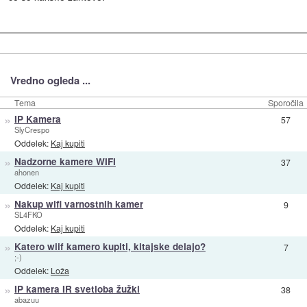
Vredno ogleda ...
Tema
Sporočila
»
IP Kamera
57
SlyCrespo
Oddelek:
Kaj kupiti
»
Nadzorne kamere WIFI
37
ahonen
Oddelek:
Kaj kupiti
»
Nakup wifi varnostnih kamer
9
SL4FKO
Oddelek:
Kaj kupiti
»
Katero wiif kamero kupiti, kitajske delajo?
7
;-)
Oddelek:
Loža
»
IP kamera IR svetloba žužki
38
abazuu