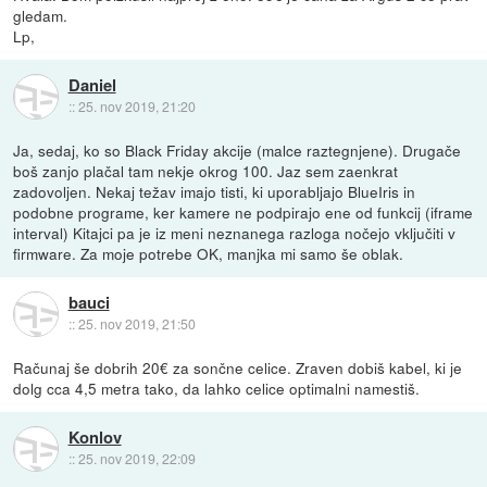
gledam.
Lp,
Daniel
::
25. nov 2019, 21:20
Ja, sedaj, ko so Black Friday akcije (malce raztegnjene). Drugače
boš zanjo plačal tam nekje okrog 100. Jaz sem zaenkrat
zadovoljen. Nekaj težav imajo tisti, ki uporabljajo BlueIris in
podobne programe, ker kamere ne podpirajo ene od funkcij (iframe
interval) Kitajci pa je iz meni neznanega razloga nočejo vključiti v
firmware. Za moje potrebe OK, manjka mi samo še oblak.
bauci
::
25. nov 2019, 21:50
Računaj še dobrih 20€ za sončne celice. Zraven dobiš kabel, ki je
dolg cca 4,5 metra tako, da lahko celice optimalni namestiš.
Konlov
::
25. nov 2019, 22:09