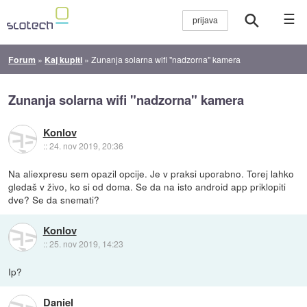
☰
Forum
»
Kaj kupiti
»
Zunanja solarna wifi "nadzorna" kamera
Zunanja solarna wifi "nadzorna" kamera
Konlov
::
24. nov 2019, 20:36
Na aliexpresu sem opazil opcije. Je v praksi uporabno. Torej lahko
gledaš v živo, ko si od doma. Se da na isto android app priklopiti
dve? Se da snemati?
Konlov
::
25. nov 2019, 14:23
Ip?
Daniel