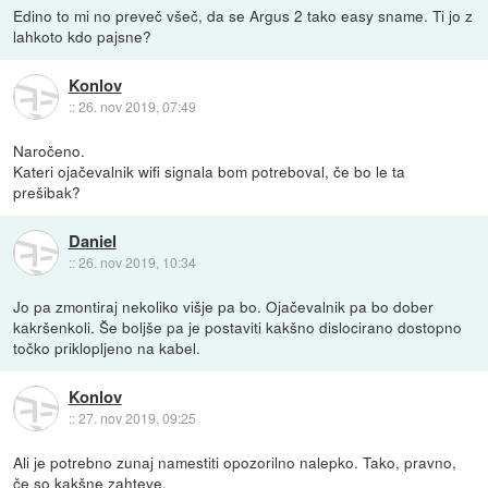
Edino to mi no preveč všeč, da se Argus 2 tako easy sname. Ti jo z
lahkoto kdo pajsne?
Konlov
::
26. nov 2019, 07:49
Naročeno.
Kateri ojačevalnik wifi signala bom potreboval, če bo le ta
prešibak?
Daniel
::
26. nov 2019, 10:34
Jo pa zmontiraj nekoliko višje pa bo. Ojačevalnik pa bo dober
kakršenkoli. Še boljše pa je postaviti kakšno dislocirano dostopno
točko priklopljeno na kabel.
Konlov
::
27. nov 2019, 09:25
Ali je potrebno zunaj namestiti opozorilno nalepko. Tako, pravno,
če so kakšne zahteve.