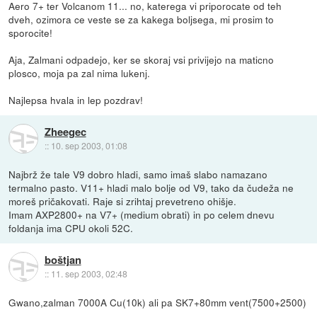
Aero 7+ ter Volcanom 11... no, katerega vi priporocate od teh
dveh, ozimora ce veste se za kakega boljsega, mi prosim to
sporocite!
Aja, Zalmani odpadejo, ker se skoraj vsi privijejo na maticno
plosco, moja pa zal nima lukenj.
Najlepsa hvala in lep pozdrav!
Zheegec
::
10. sep 2003, 01:08
Najbrž že tale V9 dobro hladi, samo imaš slabo namazano
termalno pasto. V11+ hladi malo bolje od V9, tako da čudeža ne
moreš pričakovati. Raje si zrihtaj prevetreno ohišje.
Imam AXP2800+ na V7+ (medium obrati) in po celem dnevu
foldanja ima CPU okoli 52C.
boštjan
::
11. sep 2003, 02:48
Gwano,zalman 7000A Cu(10k) ali pa SK7+80mm vent(7500+2500)