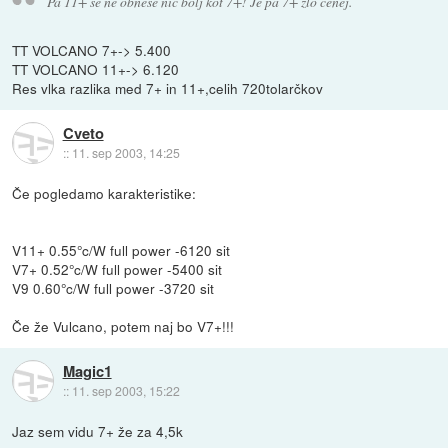
Pa 11+ se ne obnese nič bolj kot 7+! Je pa 7+ zlo cenej.
TT VOLCANO 7+-> 5.400
TT VOLCANO 11+-> 6.120
Res vlka razlika med 7+ in 11+,celih 720tolarčkov
Cveto
::
11. sep 2003, 14:25
Če pogledamo karakteristike:
V11+ 0.55°c/W full power -6120 sit
V7+ 0.52°c/W full power -5400 sit
V9 0.60°c/W full power -3720 sit
Če že Vulcano, potem naj bo V7+!!!
Magic1
::
11. sep 2003, 15:22
Jaz sem vidu 7+ že za 4,5k