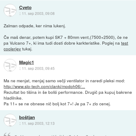
Cveto
::
11. sep 2003, 09:08
Zalman odpade, ker nima lukenj.
Če maš denar, potem kupi SK7 + 80mm vent,(7500+2500), če ne
pa Vulcano 7+, ki ima tudi dosti dobre karkteristike. Poglej na
test
coolerjev
tukaj.
Magic1
::
11. sep 2003, 09:45
Ma ne menjat, menjaj samo večji ventilator in naredi pleksi mod:
http://www.slo-tech.com/clanki/modoh06/...
Rezultat bo tišina in še bolši performance. Drugič pa kupuj bakrene
hladilnike.
Pa 11+ se ne obnese nič bolj kot 7+! Je pa 7+ zlo cenej.
boštjan
::
11. sep 2003, 12:13