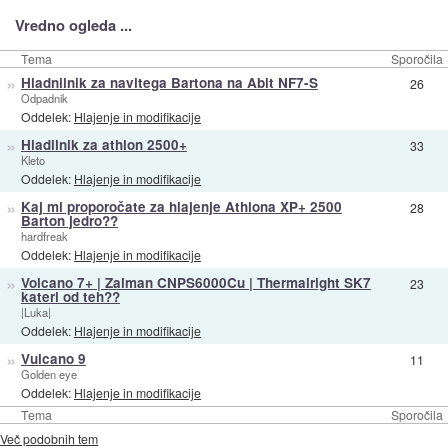
Vredno ogleda ...
Tema
Sporočila
»
Hladnilnik za navitega Bartona na Abit NF7-S
26
Odpadnik
Oddelek:
Hlajenje in modifikacije
»
Hladilnik za athlon 2500+
33
Kleto
Oddelek:
Hlajenje in modifikacije
»
Kaj mi proporočate za hlajenje Athlona XP+ 2500
28
Barton jedro??
hardfreak
Oddelek:
Hlajenje in modifikacije
»
Volcano 7+ | Zalman CNPS6000Cu | Thermalright SK7
23
kateri od teh??
|Luka|
Oddelek:
Hlajenje in modifikacije
»
Vulcano 9
11
Golden eye
Oddelek:
Hlajenje in modifikacije
Tema
Sporočila
Več podobnih tem