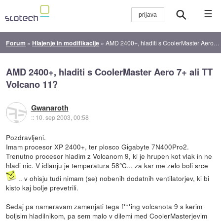
☰
Forum
»
Hlajenje in modifikacije
»
AMD 2400+, hladiti s CoolerMaster Aero 7+ ali TT Volcano 11?
AMD 2400+, hladiti s CoolerMaster Aero 7+ ali TT
Volcano 11?
Gwanaroth
::
10. sep 2003, 00:58
Pozdravljeni.
Imam procesor XP 2400+, ter plosco Gigabyte 7N400Pro2.
Trenutno procesor hladim z Volcanom 9, ki je hrupen kot vlak in ne
hladi nic. V idlanju je temperatura 58°C... za kar me zelo boli srce
.. v ohisju tudi nimam (se) nobenih dodatnih ventilatorjev, ki bi
kisto kaj bolje prevetrili.
Sedaj pa nameravam zamenjati tega f***ing volcanota 9 s kerim
boljsim hladilnikom, pa sem malo v dilemi med CoolerMasterjevim