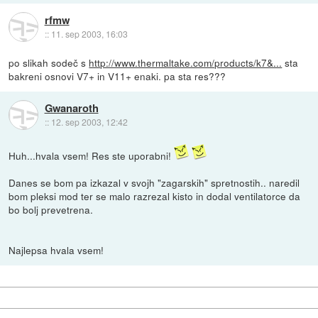
rfmw
::
11. sep 2003, 16:03
po slikah sodeč s
http://www.thermaltake.com/products/k7&...
sta
bakreni osnovi V7+ in V11+ enaki. pa sta res???
Gwanaroth
::
12. sep 2003, 12:42
Huh...hvala vsem! Res ste uporabni!
Danes se bom pa izkazal v svojh "zagarskih" spretnostih.. naredil
bom pleksi mod ter se malo razrezal kisto in dodal ventilatorce da
bo bolj prevetrena.
Najlepsa hvala vsem!