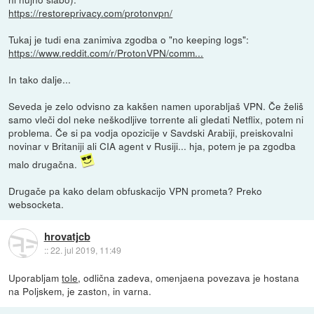
https://restoreprivacy.com/protonvpn/
Tukaj je tudi ena zanimiva zgodba o "no keeping logs":
https://www.reddit.com/r/ProtonVPN/comm...
In tako dalje...
Seveda je zelo odvisno za kakšen namen uporabljaš VPN. Če želiš
samo vleči dol neke neškodljive torrente ali gledati Netflix, potem ni
problema. Če si pa vodja opozicije v Savdski Arabiji, preiskovalni
novinar v Britaniji ali CIA agent v Rusiji... hja, potem je pa zgodba
malo drugačna.
Drugače pa kako delam obfuskacijo VPN prometa? Preko
websocketa.
hrovatjcb
::
22. jul 2019, 11:49
Uporabljam
tole
, odlična zadeva, omenjaena povezava je hostana
na Poljskem, je zaston, in varna.