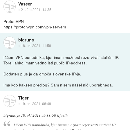
Vaseer
::
21. feb 2021, 14:35
ProtonVPN
https://protonvpn.com/vpn-servers
bigruno
::
18. okt 2021, 11:58
Iščem VPN ponudnika, kjer imam možnost rezervirati statični IP.
Torej lahko imam vedno isti public IP-address.
Dodaten plus je da omoča slovenske IP-je.
Ima kdo kakšen predlog? Sam nisem našel nič uporabnega.
Tiger
::
19. okt 2021, 08:49
bigruno
je
18. okt 2021 ob 11:58
izjavil
:
Iščem VPN ponudnika, kjer imam možnost rezervirati statični IP.