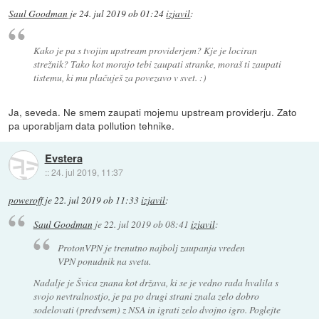
Saul Goodman
je
24. jul 2019 ob 01:24
izjavil
:
Kako je pa s tvojim upstream providerjem? Kje je lociran
strežnik? Tako kot morajo tebi zaupati stranke, moraš ti zaupati
tistemu, ki mu plačuješ za povezavo v svet. :)
Ja, seveda. Ne smem zaupati mojemu upstream providerju. Zato
pa uporabljam data pollution tehnike.
Evstera
::
24. jul 2019, 11:37
poweroff
je
22. jul 2019 ob 11:33
izjavil
:
Saul Goodman
je
22. jul 2019 ob 08:41
izjavil
:
ProtonVPN je trenutno najbolj zaupanja vreden
VPN ponudnik na svetu.
Nadalje je Švica znana kot država, ki se je vedno rada hvalila s
svojo nevtralnostjo, je pa po drugi strani znala zelo dobro
sodelovati (predvsem) z NSA in igrati zelo dvojno igro. Poglejte