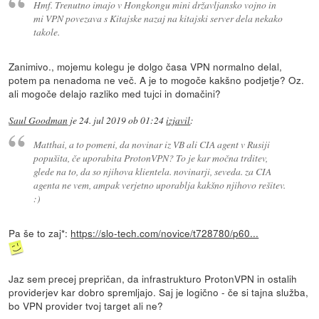
Hmf. Trenutno imajo v Hongkongu mini državljansko vojno in
mi VPN povezava s Kitajske nazaj na kitajski server dela nekako
takole.
Zanimivo., mojemu kolegu je dolgo časa VPN normalno delal,
potem pa nenadoma ne več. A je to mogoče kakšno podjetje? Oz.
ali mogoče delajo razliko med tujci in domačini?
Saul Goodman
je
24. jul 2019 ob 01:24
izjavil
:
Matthai, a to pomeni, da novinar iz VB ali CIA agent v Rusiji
popušita, če uporabita ProtonVPN? To je kar močna trditev,
glede na to, da so njihova klientela. novinarji, seveda. za CIA
agenta ne vem, ampak verjetno uporablja kakšno njihovo rešitev.
:)
Pa še to zaj*:
https://slo-tech.com/novice/t728780/p60...
Jaz sem precej prepričan, da infrastrukturo ProtonVPN in ostalih
providerjev kar dobro spremljajo. Saj je logično - če si tajna služba,
bo VPN provider tvoj target ali ne?