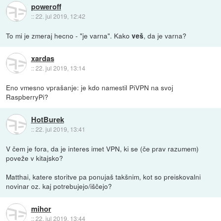
poweroff
::
22. jul 2019, 12:42
To mi je zmeraj hecno - "je varna". Kako
, da je varna?
veš
xardas
::
22. jul 2019, 13:14
Eno vmesno vprašanje: je kdo namestil PiVPN na svoj
RaspberryPi?
HotBurek
::
22. jul 2019, 13:41
V čem je fora, da je interes imet VPN, ki se (če prav razumem)
poveže v kitajsko?
Matthai, katere storitve pa ponujaš takšnim, kot so preiskovalni
novinar oz. kaj potrebujejo/iščejo?
mihor
::
22. jul 2019, 13:44