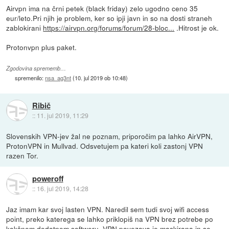
Airvpn ima na črni petek (black friday) zelo ugodno ceno 35
eur/leto.Pri njih je problem, ker so ipji javn in so na dosti straneh
zablokirani
https://airvpn.org/forums/forum/28-bloc...
.Hitrost je ok.
Protonvpn plus paket.
Zgodovina sprememb…
spremenilo:
nsa_ag3nt
(
10. jul 2019 ob 10:48
)
Ribič
::
11. jul 2019, 11:29
Slovenskih VPN-jev žal ne poznam, priporočim pa lahko AirVPN,
ProtonVPN in Mullvad. Odsvetujem pa kateri koli zastonj VPN
razen Tor.
poweroff
::
16. jul 2019, 14:28
Jaz imam kar svoj lasten VPN. Naredil sem tudi svoj wifi access
point, preko katerega se lahko priklopiš na VPN brez potrebe po
kakšnem dodatnem softweru. VPN povezava je maskirana in se