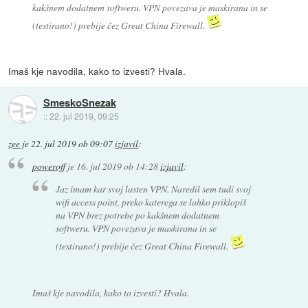
kakšnem dodatnem softweru. VPN povezava je maskirana in se
(testirano!) prebije čez Great China Firewall.
Imaš kje navodila, kako to izvesti? Hvala.
SmeskoSnezak
::
22. jul 2019, 09:25
zee
je
22. jul 2019 ob 09:07
izjavil
:
poweroff
je
16. jul 2019 ob 14:28
izjavil
:
Jaz imam kar svoj lasten VPN. Naredil sem tudi svoj
wifi access point, preko katerega se lahko priklopiš
na VPN brez potrebe po kakšnem dodatnem
softweru. VPN povezava je maskirana in se
(testirano!) prebije čez Great China Firewall.
Imaš kje navodila, kako to izvesti? Hvala.