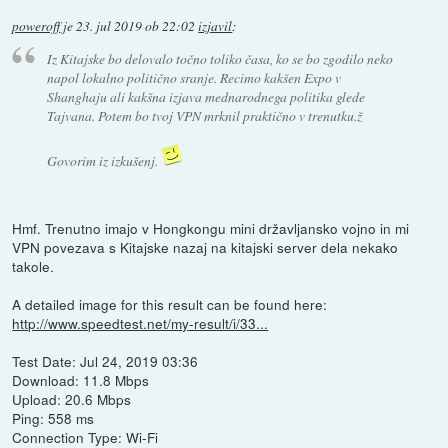
poweroff
je
23. jul 2019 ob 22:02
izjavil
:
Iz Kitajske bo delovalo točno toliko časa, ko se bo zgodilo neko
napol lokalno politično sranje. Recimo kakšen Expo v
Shanghaju ali kakšna izjava mednarodnega politika glede
Tajvana. Potem bo tvoj VPN mrknil praktično v trenutku.ž
Govorim iz izkušenj.
Hmf. Trenutno imajo v Hongkongu mini državljansko vojno in mi
VPN povezava s Kitajske nazaj na kitajski server dela nekako
takole.
A detailed image for this result can be found here:
http://www.speedtest.net/my-result/i/33...
Test Date: Jul 24, 2019 03:36
Download: 11.8 Mbps
Upload: 20.6 Mbps
Ping: 558 ms
Connection Type: Wi-Fi