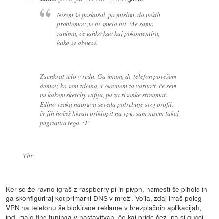
Nisem še poskušal, pa mislim, da nekih
problemov ne bi smelo bit. Me samo
zanima, če lahko kdo kaj pokomentira,
kako se obnese.
Zaenkrat zelo v redu. Ga imam, da telefon povežem
domov, ko sem zdoma, v glavnem za varnost, če sem
na kakem sketchy wifiju, pa za risanke streamat.
Edino vsaka naprava seveda potrebuje svoj profil,
če jih hočeš hkrati priklopit na vpn, sam nisem takoj
pogruntal tega. :P
Thx
Ker se že ravno igraš z raspberry pi in pivpn, namesti še pihole in
ga skonfiguriraj kot primarni DNS v mreži. Voila, zdaj imaš poleg
VPN na telefonu še blokirane reklame v brezplačnih aplikacijah,
ipd. malo fine tuninga v nastavitvah, če kaj pride čez, pa si gucci.