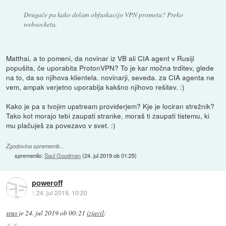
Drugače pa kako delam obfuskacijo VPN prometa? Preko
websocketa.
Matthai, a to pomeni, da novinar iz VB ali CIA agent v Rusiji
popušita, če uporabita ProtonVPN? To je kar močna trditev, glede
na to, da so njihova klientela. novinarji, seveda. za CIA agenta ne
vem, ampak verjetno uporablja kakšno njihovo rešitev. :)
Kako je pa s tvojim upstream providerjem? Kje je lociran strežnik?
Tako kot morajo tebi zaupati stranke, moraš ti zaupati tistemu, ki
mu plačuješ za povezavo v svet. :)
Zgodovina sprememb…
spremenilo:
Saul Goodman
(
24. jul 2019 ob 01:25
)
poweroff
::
24. jul 2019, 10:20
srus
je
24. jul 2019 ob 00:21
izjavil
: