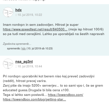
hdx
::
10. jul 2019, 10:22
Imam nordvpn in sem zadovoljen. Hitrost je super
https://www.speedtest.net/result/840500...
(moja isp hitrost 100/6)
so pa tudi med cenejšimi. Lahko pa uporabljaš na šestih napravah
Zgodovina sprememb…
spremenilo:
hdx
(
10. jul 2019 ob 10:23
)
nsa_ag3nt
::
10. jul 2019, 10:44
Pri nordvpn uporabniki kot berem niso kaj preveč zadovoljni
(reddit), hitrost precej varira.
Zanj piše da imajo 5200+ serverjev... to so sami vps-i, če se grem
educated guess.Drugače bi bila cena x100.
Tega si lahko sam postaviš...
https://lowendbox.com/
https://lowendbox.com/blog/getting-star...