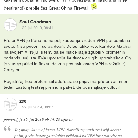
(testirano!) prebije čez Great China Firewall.
Saul Goodman
::
22. jul 2019, 08:41
ProtonVPN je trenutno najbolj zaupanja vreden VPN ponudnik na
svetu. Niso poceni, so pa dobri. Delaš lahko vse, kar dela Matthai
na svojem VPN-ju, s tem, da se malce lažje zgubiš v prometnih
podatkih, saj iste IP-je uporablja še tisoče drugih uporabnikov. On
je v temo prišel le flexat, da zna postavit lasten VPN strežnik. :)
Carry on.
Registriraj free protonmail address, se prijavi na protonvpn in en
teden zastonj testiraj premium paket. Se boš najlažje odločil.
zee
::
22. jul 2019, 09:07
poweroff
je
16. jul 2019 ob 14:28
izjavil
:
Jaz imam kar svoj lasten VPN. Naredil sem tudi svoj wifi access
point, preko katerega se lahko priklopiš na VPN brez potrebe po