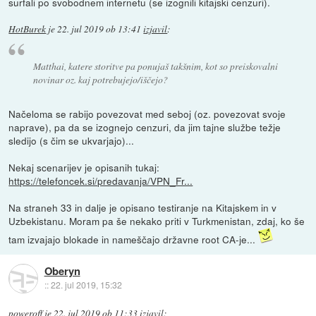
surfali po svobodnem internetu (se izognili kitajski cenzuri).
HotBurek
je
22. jul 2019 ob 13:41
izjavil
:
Matthai, katere storitve pa ponujaš takšnim, kot so preiskovalni
novinar oz. kaj potrebujejo/iščejo?
Načeloma se rabijo povezovat med seboj (oz. povezovat svoje
naprave), pa da se izognejo cenzuri, da jim tajne službe težje
sledijo (s čim se ukvarjajo)...
Nekaj scenarijev je opisanih tukaj:
https://telefoncek.si/predavanja/VPN_Fr...
Na straneh 33 in dalje je opisano testiranje na Kitajskem in v
Uzbekistanu. Moram pa še nekako priti v Turkmenistan, zdaj, ko še
tam izvajajo blokade in nameščajo državne root CA-je...
Oberyn
::
22. jul 2019, 15:32
poweroff
je
22. jul 2019 ob 11:33
izjavil
: