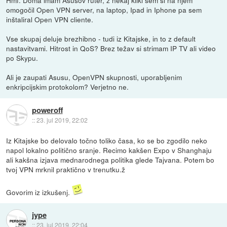
Hmf. Doma imam Asusov ruter, z nekaj kliki sem si na njem
omogočil Open VPN server, na laptop, Ipad in Iphone pa sem
inštaliral Open VPN cliente.
Vse skupaj deluje brezhibno - tudi iz Kitajske, in to z default
nastavitvami. Hitrost in QoS? Brez težav si strimam IP TV ali video
po Skypu.
Ali je zaupati Asusu, OpenVPN skupnosti, uporabljenim
enkripcijskim protokolom? Verjetno ne.
poweroff
::
23. jul 2019, 22:02
Iz Kitajske bo delovalo točno toliko časa, ko se bo zgodilo neko
napol lokalno politično sranje. Recimo kakšen Expo v Shanghaju
ali kakšna izjava mednarodnega politika glede Tajvana. Potem bo
tvoj VPN mrknil praktično v trenutku.ž
Govorim iz izkušenj.
jype
::
23. jul 2019, 22:04