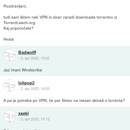
Pozdravljeni,
tudi sam iščem nek VPN in sicer zaradi downloada torrentov iz
TorrentLeech.org.
Kaj priporočate?
Hvala
Badwolff
::
2. apr 2022, 10:02
Jaz imam Windscribe
lolipop2
::
2. apr 2022, 10:05
A pa je potreba po VPN, če par filmov na mesec skineš s torrenta?
xseki
::
2. apr 2022, 10:12