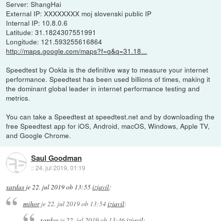
Server: ShangHai
External IP: XXXXXXXX moj slovenski public IP
Internal IP: 10.8.0.6
Latitude: 31.1824307551991
Longitude: 121.593255616864
http://maps.google.com/maps?f=q&q=31.18...
Speedtest by Ookla is the definitive way to measure your internet
performance. Speedtest has been used billions of times, making it
the dominant global leader in internet performance testing and
metrics.
You can take a Speedtest at speedtest.net and by downloading the
free Speedtest app for iOS, Android, macOS, Windows, Apple TV,
and Google Chrome.
Saul Goodman
::
24. jul 2019, 01:19
xardas
je
22. jul 2019 ob 13:55
izjavil
:
mihor
je
22. jul 2019 ob 13:54
izjavil
:
xardas
je
22. jul 2019 ob 13:46
izjavil
: