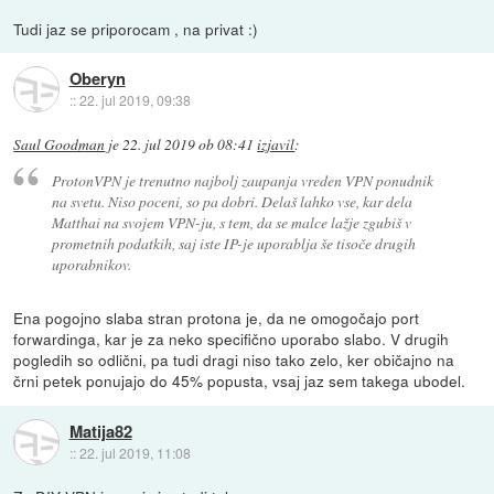
Tudi jaz se priporocam , na privat :)
Oberyn
::
22. jul 2019, 09:38
Saul Goodman
je
22. jul 2019 ob 08:41
izjavil
:
ProtonVPN je trenutno najbolj zaupanja vreden VPN ponudnik
na svetu. Niso poceni, so pa dobri. Delaš lahko vse, kar dela
Matthai na svojem VPN-ju, s tem, da se malce lažje zgubiš v
prometnih podatkih, saj iste IP-je uporablja še tisoče drugih
uporabnikov.
Ena pogojno slaba stran protona je, da ne omogočajo port
forwardinga, kar je za neko specifično uporabo slabo. V drugih
pogledih so odlični, pa tudi dragi niso tako zelo, ker običajno na
črni petek ponujajo do 45% popusta, vsaj jaz sem takega ubodel.
Matija82
::
22. jul 2019, 11:08