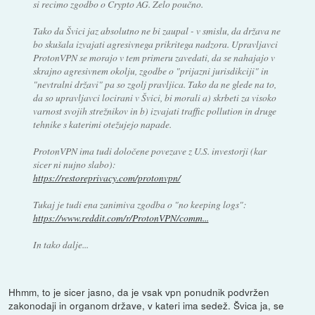
si recimo zgodbo o Crypto AG. Zelo poučno.
Tako da Švici jaz absolutno ne bi zaupal - v smislu, da država ne
bo skušala izvajati agresivnega prikritega nadzora. Upravljavci
ProtonVPN se morajo v tem primeru zavedati, da se nahajajo v
skrajno agresivnem okolju, zgodbe o "prijazni jurisdikciji" in
"nevtralni državi" pa so zgolj pravljica. Tako da ne glede na to,
da so upravljavci locirani v Švici, bi morali a) skrbeti za visoko
varnost svojih strežnikov in b) izvajati traffic pollution in druge
tehnike s katerimi otežujejo napade.
ProtonVPN ima tudi določene povezave z U.S. investorji (kar
sicer ni nujno slabo):
https://restoreprivacy.com/protonvpn/
Tukaj je tudi ena zanimiva zgodba o "no keeping logs":
https://www.reddit.com/r/ProtonVPN/comm...
In tako dalje...
Hhmm, to je sicer jasno, da je vsak vpn ponudnik podvržen
zakonodaji in organom države, v kateri ima sedež. Švica ja, se