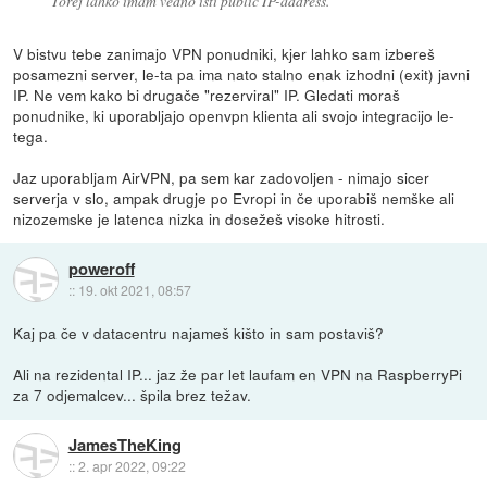
Torej lahko imam vedno isti public IP-address.
V bistvu tebe zanimajo VPN ponudniki, kjer lahko sam izbereš
posamezni server, le-ta pa ima nato stalno enak izhodni (exit) javni
IP. Ne vem kako bi drugače "rezerviral" IP. Gledati moraš
ponudnike, ki uporabljajo openvpn klienta ali svojo integracijo le-
tega.
Jaz uporabljam AirVPN, pa sem kar zadovoljen - nimajo sicer
serverja v slo, ampak drugje po Evropi in če uporabiš nemške ali
nizozemske je latenca nizka in dosežeš visoke hitrosti.
poweroff
::
19. okt 2021, 08:57
Kaj pa če v datacentru najameš kišto in sam postaviš?
Ali na rezidental IP... jaz že par let laufam en VPN na RaspberryPi
za 7 odjemalcev... špila brez težav.
JamesTheKing
::
2. apr 2022, 09:22