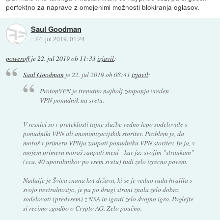
perfektno za naprave z omejenimi možnosti blokiranja oglasov.
Saul Goodman
::
24. jul 2019, 01:24
poweroff
je
22. jul 2019 ob 11:33
izjavil
:
Saul Goodman
je
22. jul 2019 ob 08:41
izjavil
:
ProtonVPN je trenutno najbolj zaupanja vreden
VPN ponudnik na svetu.
V resnici so v preteklosti tajne službe vedno lepo sodelovale s
ponudniki VPN ali anonimizacijskih storitev. Problem je, da
moraš v primeru VPNja zaupati ponudniku VPN storitev. In ja, v
mojem primeru moraš zaupati meni - kar jaz svojim "strankam"
(cca. 40 uporabnikov po vsem svetu) tudi zelo izrecno povem.
Nadalje je Švica znana kot država, ki se je vedno rada hvalila s
svojo nevtralnostjo, je pa po drugi strani znala zelo dobro
sodelovati (predvsem) z NSA in igrati zelo dvojno igro. Poglejte
si recimo zgodbo o Crypto AG. Zelo poučno.