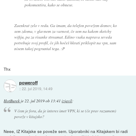
pokomentira, kako se obnese.
Zaenkrat zelo v redu. Ga imam, da telefon povežem domov, ko
sem zdoma, v glavnem za varnost, če sem na kakem sketchy
wifiju, pa za risanke streamat. Edino vsaka naprava seveda
potrebuje svoj profil, če jih hočeš hkrati priklopit na vpn, sam
nisem takoj pogruntal tega. :P
Thx
poweroff
::
22. jul 2019, 14:49
HotBurek
je
22. jul 2019 ob 13:41
izjavil
:
V čem je fora, da je interes imet VPN, ki se (če prav razumem)
poveže v kitajsko?
Neee, IZ Kitajske se poveže sem. Uporabniki na Kitajskem bi radi