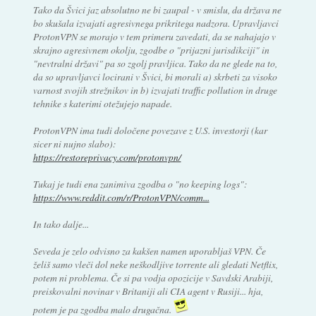
Tako da Švici jaz absolutno ne bi zaupal - v smislu, da država ne
bo skušala izvajati agresivnega prikritega nadzora. Upravljavci
ProtonVPN se morajo v tem primeru zavedati, da se nahajajo v
skrajno agresivnem okolju, zgodbe o "prijazni jurisdikciji" in
"nevtralni državi" pa so zgolj pravljica. Tako da ne glede na to,
da so upravljavci locirani v Švici, bi morali a) skrbeti za visoko
varnost svojih strežnikov in b) izvajati traffic pollution in druge
tehnike s katerimi otežujejo napade.
ProtonVPN ima tudi določene povezave z U.S. investorji (kar
sicer ni nujno slabo):
https://restoreprivacy.com/protonvpn/
Tukaj je tudi ena zanimiva zgodba o "no keeping logs":
https://www.reddit.com/r/ProtonVPN/comm...
In tako dalje...
Seveda je zelo odvisno za kakšen namen uporabljaš VPN. Če
želiš samo vleči dol neke neškodljive torrente ali gledati Netflix,
potem ni problema. Če si pa vodja opozicije v Savdski Arabiji,
preiskovalni novinar v Britaniji ali CIA agent v Rusiji... hja,
potem je pa zgodba malo drugačna.