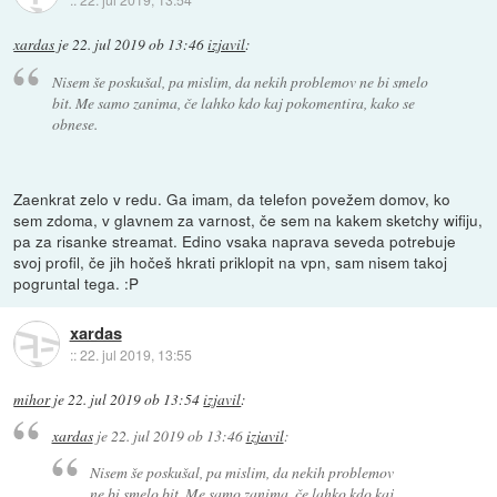
xardas
je
22. jul 2019 ob 13:46
izjavil
:
Nisem še poskušal, pa mislim, da nekih problemov ne bi smelo
bit. Me samo zanima, če lahko kdo kaj pokomentira, kako se
obnese.
Zaenkrat zelo v redu. Ga imam, da telefon povežem domov, ko
sem zdoma, v glavnem za varnost, če sem na kakem sketchy wifiju,
pa za risanke streamat. Edino vsaka naprava seveda potrebuje
svoj profil, če jih hočeš hkrati priklopit na vpn, sam nisem takoj
pogruntal tega. :P
xardas
::
22. jul 2019, 13:55
mihor
je
22. jul 2019 ob 13:54
izjavil
:
xardas
je
22. jul 2019 ob 13:46
izjavil
:
Nisem še poskušal, pa mislim, da nekih problemov
ne bi smelo bit. Me samo zanima, če lahko kdo kaj