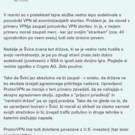
V resnici so v preteklosti tajne službe vedno lepo sodelovale s
ponudniki VPN ali anonimizacijskih storitev. Problem je, da moraš v
primeru VPNja zaupati ponudniku VPN storitev. In ja, v mojem
primeru moraš zaupati meni - kar jaz svojim "strankam" (cca. 40
uporabnikov po vsem svetu) tudi zelo izrecno povem.
Nadalje je Švica znana kot država, ki se je vedno rada hvalila s
svojo nevtralnostjo, je pa po drugi strani znala zelo dobro
sodelovati (predvsem) z NSA in igrati zelo dvojno igro. Poglejte si
recimo zgodbo o Crypto AG. Zelo poučno.
Tako da Švici jaz absolutno ne bi zaupal - v smislu, da država ne
bo skušala izvajati agresivnega prikritega nadzora. Upravljavci
ProtonVPN se morajo v tem primeru zavedati, da se nahajajo v
skrajno agresivnem okolju, zgodbe o "prijazni jurisdikciji" in
"nevtralni državi" pa so zgolj pravljica. Tako da ne glede na to, da
so upravljavci locirani v Švici, bi morali a) skrbeti za visoko varnost
svojih strežnikov in b) izvajati traffic pollution in druge tehnike s
katerimi otežujejo napade.
ProtonVPN ima tudi določene povezave z U.S. investorji (kar sicer
ni nujno slabo):