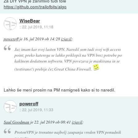
Za DIY VPN je zanimivo tudi tole
https://github.com/trailofbits/algo
WiseBear
::
22. jul 2019, 11:18
poweroff
je
16. jul 2019 ob 14:28
izjavil
:
Jaz imam kar svoj lasten VPN. Naredil sem tudi svoj wifi access
point, preko katerega se lahko priklopiš na VPN brez potrebe po
kakšnem dodatnem softweru. VPN povezava je maskirana in se
(testirano!) prebije čez Great China Firewall.
Lahko še meni prosim na PM namigneš kako si to naredil.
poweroff
::
22. jul 2019, 11:33
Saul Goodman
je
22. jul 2019 ob 08:41
izjavil
:
ProtonVPN je trenutno najbolj zaupanja vreden VPN ponudnik
na svetu.