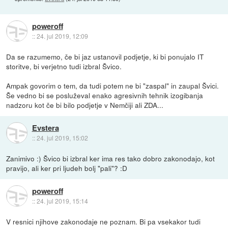
poweroff
::
24. jul 2019, 12:09
Da se razumemo, če bi jaz ustanovil podjetje, ki bi ponujalo IT
storitve, bi verjetno tudi izbral Švico.
Ampak govorim o tem, da tudi potem ne bi "zaspal" in zaupal Švici.
Še vedno bi se posluževal enako agresivnih tehnik izogibanja
nadzoru kot če bi bilo podjetje v Nemčiji ali ZDA...
Evstera
::
24. jul 2019, 15:02
Zanimivo :) Švico bi izbral ker ima res tako dobro zakonodajo, kot
pravijo, ali ker pri ljudeh bolj "pali"? :D
poweroff
::
24. jul 2019, 15:14
V resnici njihove zakonodaje ne poznam. Bi pa vsekakor tudi