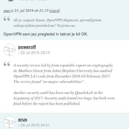
srus
je
23. jul 2019 ob 21:35
izjavil
:
Ali je zaupati Asusu, OpenVPN skupnosti, uporabljenim
enkripcijskim protokolom? Verjetno ne.
OpenVPN sem jaz pregledal in takrat je bil OK.
poweroff
::
23. jul 2019, 23:10
A security review led by from reputable expert on cryptography
dr. Matthew Green from Johns Hopkins University has audited
OpenVPN 2.4's code from December 2016 till February 2017.
The review found "no major vulnerabilities".
Another security audit has been run by QuarksLab in the
beginning of 2017. Security audit found two bugs, but both were
fixed before the report has been published.
srus
::
24. jul 2019, 00:21