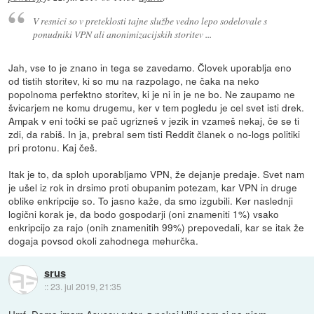
V resnici so v preteklosti tajne službe vedno lepo sodelovale s
ponudniki VPN ali anonimizacijskih storitev ...
Jah, vse to je znano in tega se zavedamo. Človek uporablja eno
od tistih storitev, ki so mu na razpolago, ne čaka na neko
popolnoma perfektno storitev, ki je ni in je ne bo. Ne zaupamo ne
švicarjem ne komu drugemu, ker v tem pogledu je cel svet isti drek.
Ampak v eni točki se pač ugrizneš v jezik in vzameš nekaj, če se ti
zdi, da rabiš. In ja, prebral sem tisti Reddit članek o no-logs politiki
pri protonu. Kaj češ.
Itak je to, da sploh uporabljamo VPN, že dejanje predaje. Svet nam
je ušel iz rok in drsimo proti obupanim potezam, kar VPN in druge
oblike enkripcije so. To jasno kaže, da smo izgubili. Ker naslednji
logični korak je, da bodo gospodarji (oni znameniti 1%) vsako
enkripcijo za rajo (onih znamenitih 99%) prepovedali, kar se itak že
dogaja povsod okoli zahodnega mehurčka.
srus
::
23. jul 2019, 21:35