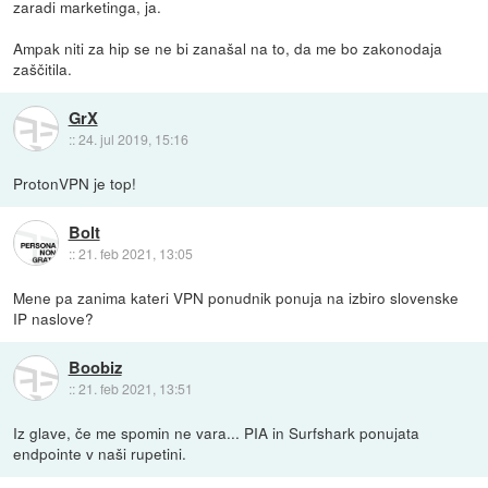
zaradi marketinga, ja.
Ampak niti za hip se ne bi zanašal na to, da me bo zakonodaja
zaščitila.
GrX
::
24. jul 2019, 15:16
ProtonVPN je top!
Bolt
::
21. feb 2021, 13:05
Mene pa zanima kateri VPN ponudnik ponuja na izbiro slovenske
IP naslove?
Boobiz
::
21. feb 2021, 13:51
Iz glave, če me spomin ne vara... PIA in Surfshark ponujata
endpointe v naši rupetini.