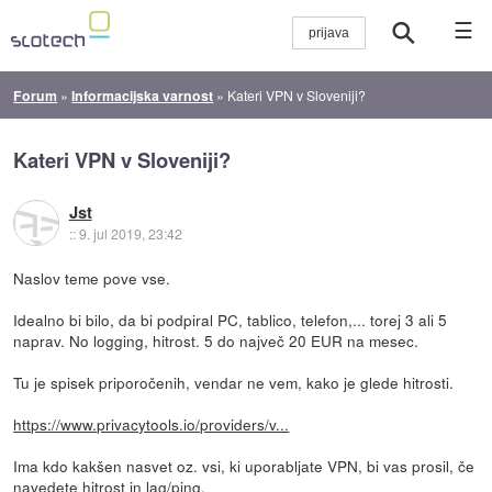
☰
Forum
»
Informacijska varnost
»
Kateri VPN v Sloveniji?
Kateri VPN v Sloveniji?
Jst
::
9. jul 2019, 23:42
Naslov teme pove vse.
Idealno bi bilo, da bi podpiral PC, tablico, telefon,... torej 3 ali 5
naprav. No logging, hitrost. 5 do največ 20 EUR na mesec.
Tu je spisek priporočenih, vendar ne vem, kako je glede hitrosti.
https://www.privacytools.io/providers/v...
Ima kdo kakšen nasvet oz. vsi, ki uporabljate VPN, bi vas prosil, če
navedete hitrost in lag/ping.