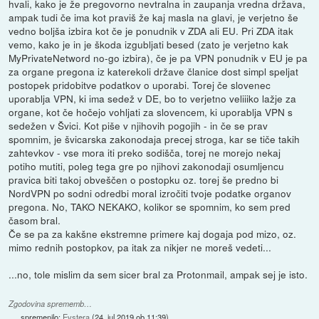
hvali, kako je že pregovorno nevtralna in zaupanja vredna država,
ampak tudi če ima kot praviš že kaj masla na glavi, je verjetno še
vedno boljša izbira kot če je ponudnik v ZDA ali EU. Pri ZDA itak
vemo, kako je in je škoda izgubljati besed (zato je verjetno kak
MyPrivateNetword no-go izbira), če je pa VPN ponudnik v EU je pa
za organe pregona iz katerekoli države članice dost simpl speljat
postopek pridobitve podatkov o uporabi. Torej če slovenec
uporablja VPN, ki ima sedež v DE, bo to verjetno veliiiko lažje za
organe, kot če hočejo vohljati za slovencem, ki uporablja VPN s
sedežen v Švici. Kot piše v njihovih pogojih - in če se prav
spomnim, je švicarska zakonodaja precej stroga, kar se tiče takih
zahtevkov - vse mora iti preko sodišča, torej ne morejo nekaj
potiho mutiti, poleg tega gre po njihovi zakonodaji osumljencu
pravica biti takoj obveščen o postopku oz. torej še predno bi
NordVPN po sodni odredbi moral izročiti tvoje podatke organov
pregona. No, TAKO NEKAKO, kolikor se spomnim, ko sem pred
časom bral.
Če se pa za kakšne ekstremne primere kaj dogaja pod mizo, oz.
mimo rednih postopkov, pa itak za nikjer ne moreš vedeti...
...no, tole mislim da sem sicer bral za Protonmail, ampak sej je isto.
Zgodovina sprememb…
spremenilo:
Evstera
(
24. jul 2019 ob 11:39
)