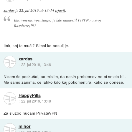
xardas
je
22. jul 2019 ob 13:14
izjavil
:
Eno vmesno vprašanje: je kdo namestil PiVPN na svoj
RaspberryPi?
Itak, kaj te muči? Simpl ko pasulj je.
xardas
::
22. jul 2019, 13:46
Nisem še poskušal, pa mislim, da nekih problemov ne bi smelo bit.
Me samo zanima, če lahko kdo kaj pokomentira, kako se obnese.
HappyPills
::
22. jul 2019, 13:48
Za službo nucam PrivateVPN
mihor
::
22. jul 2019, 13:54