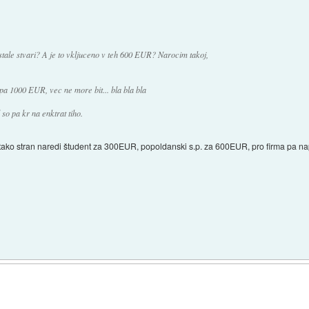
tale stvari? A je to vkljuceno v teh 600 EUR? Narocim takoj,
 pa 1000 EUR, vec ne more bit... bla bla bla
so pa kr na enktrat tiho.
ko tako stran naredi študent za 300EUR, popoldanski s.p. za 600EUR, pro firma pa 