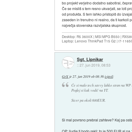
bo projekt verjetno dodatno sabotiral, čepr
Če se misliš s tem resno ukvarjati, se loti p
od produkta. S tem lahko pristopiš do izvaj
zaseden in trenutno ni realno, da ti karkoli
največja slovenska razvijalska skupnost.
Desktop: R5 3600X | MSI MPG B550 | RX58
Laptop: Lenovo ThinkPad T15 G2 | i7-1165
Sgt. Lipnikar
::
27. jun 2019, 08:53
GrX
je
27. jun 2019 ob 08:36
izjavil
:
Če si malo tech savvy lahko stran na WP
Poglej si kak vodič na YT.
Sicer pa okoli 600EUR.
Si mal povrsno prebral zahteve? Kaj pa osta
OP: ljudje ti bodo rekli: to je 500 EUR al pa