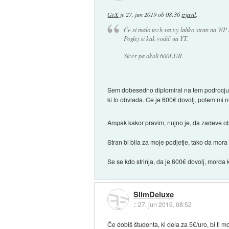
GrX
je
27. jun 2019 ob 08:36
izjavil
:
Če si malo tech savvy lahko stran na WP
Poglej si kak vodič na YT.
Sicer pa okoli 600EUR.
Sem dobesedno diplomiral na tem podrocju, a
ki to obvlada. Ce je 600€ dovolj, potem mi n
Ampak kakor pravim, nujno je, da zadeve o
Stran bi bila za moje podjetje, tako da mora
Se se kdo strinja, da je 600€ dovolj, morda
SlimDeluxe
::
27. jun 2019, 08:52
Če dobiš študenta, ki dela za 5€/uro, bi ti 