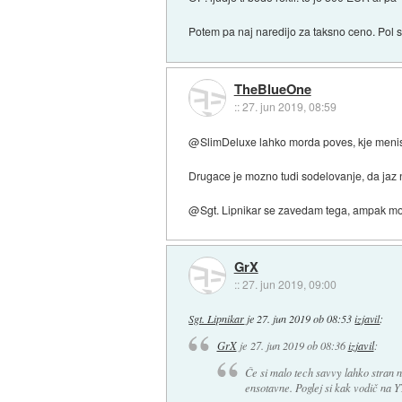
Potem pa naj naredijo za taksno ceno. Pol so
TheBlueOne
::
27. jun 2019, 08:59
@SlimDeluxe lahko morda poves, kje menis, 
Drugace je mozno tudi sodelovanje, da jaz n
@Sgt. Lipnikar se zavedam tega, ampak mor
GrX
::
27. jun 2019, 09:00
Sgt. Lipnikar
je
27. jun 2019 ob 08:53
izjavil
:
GrX
je
27. jun 2019 ob 08:36
izjavil
:
Če si malo tech savvy lahko stran
ensotavne. Poglej si kak vodič na Y