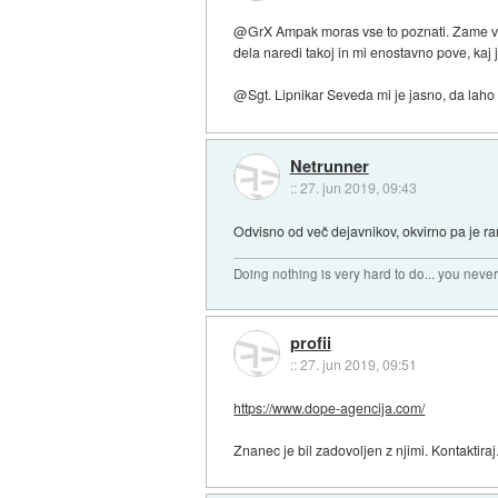
@GrX Ampak moras vse to poznati. Zame vsak 
dela naredi takoj in mi enostavno pove, kaj j
@Sgt. Lipnikar Seveda mi je jasno, da laho
Netrunner
::
27. jun 2019, 09:43
Odvisno od več dejavnikov, okvirno pa je 
Doing nothing is very hard to do... you neve
profii
::
27. jun 2019, 09:51
https://www.dope-agencija.com/
Znanec je bil zadovoljen z njimi. Kontaktiraj