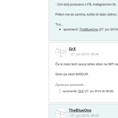
- Cim bolj povezano s FB, Instagramom itn.
Potem me se zanima, koliko bi stalo (letno),
Tnx...
spremenil:
TheBlueOne
(
27. jun 2019
GrX
::
27. jun 2019, 08:36
Če si malo tech savvy lahko stran na WP n
Sicer pa okoli 600EUR.
Zgodovina sprememb…
spremenilo:
GrX
(
27. jun 2019 ob 08:36
)
TheBlueOne
::
27. jun 2019, 08:42