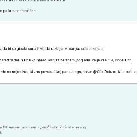
 pa kr na enktrat tiho.
da bi se gibala cena? Morda razbijes v manjse dele in ocenis.
aredim del in strucko naredi kar jaz ne znam, pogleda, ce je vse OK, dodela itn.
da se najde kdo, ki zna povedati kaj pametnega, kakor @SlimDeluxe, ki to ocitno
 na WP narediš sam v enem popoldnevu. Zadeve so precej
T.