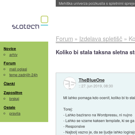
Evropska vesoljska agencija razvija svojo rak
Forum
»
Izdelava spletišč
»
Ko
Novice
Koliko bi stala taksna sletna s
arhiv
Forum
mali oglasi
teme zadnjih 24h
TheBlueOne
Članki
::
27. jun 2019, 08:30
Zaposlitve
Mi lahko pomaga kdo ocenit, koliko bi to sta
brskaj
Ostalo
Torej:
pravila
- Lahko bazirano na Wordpressu, ni nujno
- Lahko se vzame kaksen template, ki se ga 
- Responsive
- Najbolj vazno je, da se ljudje lahko logiraj