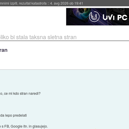
eto za večkratno uporabo
::
4. avg 2026 ob 19:41
liko bi stala taksna sletna stran
tran
lo, ce mi kdo stran naredi?
da lepo predelati
o s FB, Google itn. in glasujejo.