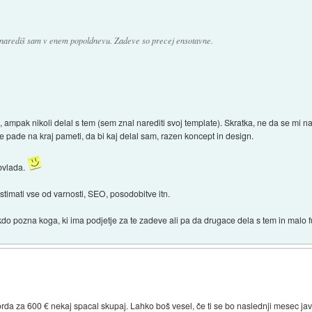
 narediš sam v enem popoldnevu. Zadeve so precej ensotavne.
mpak nikoli delal s tem (sem znal narediti svoj template). Skratka, ne da se mi na
e pade na kraj pameti, da bi kaj delal sam, razen koncept in design.
bvlada.
 stimati vse od varnosti, SEO, posodobitve itn.
 kdo pozna koga, ki ima podjetje za te zadeve ali pa da drugace dela s tem in malo 
morda za 600 € nekaj spacal skupaj. Lahko boš vesel, če ti se bo naslednji mesec jav