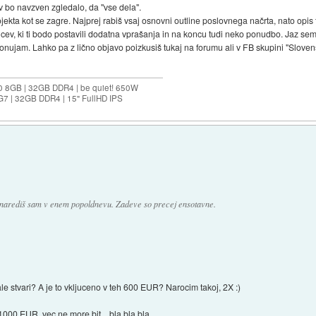
av bo navzven zgledalo, da "vse dela".
rojekta kot se zagre. Najprej rabiš vsaj osnovni outline poslovnega načrta, nato opis 
alcev, ki ti bodo postavili dodatna vprašanja in na koncu tudi neko ponudbo. Jaz s
 ponujam. Lahko pa z lično objavo poizkusiš tukaj na forumu ali v FB skupini "Slovens
0 8GB | 32GB DDR4 | be quiet! 650W
G7 | 32GB DDR4 | 15" FullHD IPS
 narediš sam v enem popoldnevu. Zadeve so precej ensotavne.
le stvari? A je to vkljuceno v teh 600 EUR? Narocim takoj, 2X :)
 1000 EUR, vec ne more bit... bla bla bla