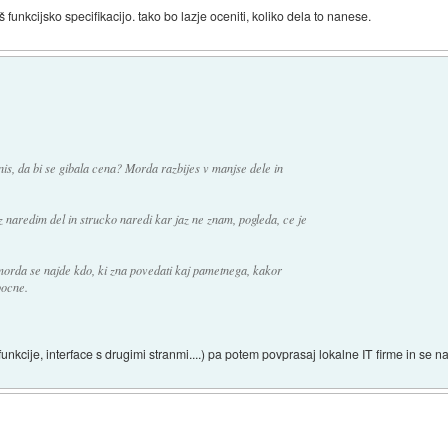
 funkcijsko specifikacijo. tako bo lazje oceniti, koliko dela to nanese.
, da bi se gibala cena? Morda razbijes v manjse dele in
 naredim del in strucko naredi kar jaz ne znam, pogleda, ce je
orda se najde kdo, ki zna povedati kaj pametnega, kakor
pocne.
, funkcije, interface s drugimi stranmi....) pa potem povprasaj lokalne IT firme in se 