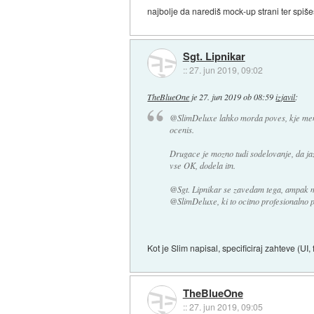
najbolje da narediš mock-up strani ter spišeš
Sgt. Lipnikar
::
27. jun 2019, 09:02
TheBlueOne
je
27. jun 2019 ob 08:59
izjavil
:
@SlimDeluxe lahko morda poves, kje menis
ocenis.
Drugace je mozno tudi sodelovanje, da jaz
vse OK, dodela itn.
@Sgt. Lipnikar se zavedam tega, ampak m
@SlimDeluxe, ki to ocitno profesionalno 
Kot je Slim napisal, specificiraj zahteve (UI
TheBlueOne
::
27. jun 2019, 09:05