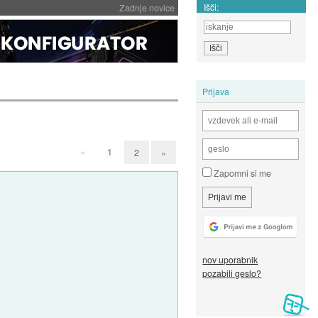
Išči:
Zadnje novice
Prijava
«
1
2
»
Zapomni si me
nov uporabnik
pozabili geslo?