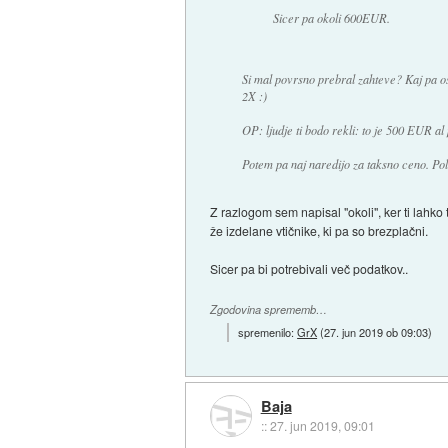
Sicer pa okoli 600EUR.
Si mal povrsno prebral zahteve? Kaj pa os
2X :)
OP: ljudje ti bodo rekli: to je 500 EUR al
Potem pa naj naredijo za taksno ceno. Pol 
Z razlogom sem napisal "okoli", ker ti lah
že izdelane vtičnike, ki pa so brezplačni.
Sicer pa bi potrebivali več podatkov..
Zgodovina sprememb…
spremenilo:
GrX
(
27. jun 2019 ob 09:03
)
Baja
::
27. jun 2019, 09:01