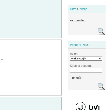
Hitre funkcije
seznam tem
Posebni izpisi
Avtor:
 YT.
Ključna beseda: