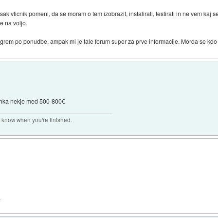
vticnik pomeni, da se moram o tem izobrazit, instalirati, testirati in ne vem kaj s
e na voljo.
 grem po ponudbe, ampak mi je tale forum super za prve informacije. Morda se kdo 
ranka nekje med 500-800€
r know when you're finished.
.