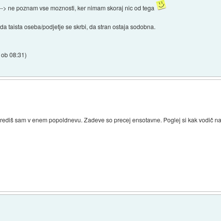
 --> ne poznam vse moznosti, ker nimam skoraj nic od tega
 da taista oseba/podjetje se skrbi, da stran ostaja sodobna.
 ob 08:31
)
arediš sam v enem popoldnevu. Zadeve so precej ensotavne. Poglej si kak vodič na