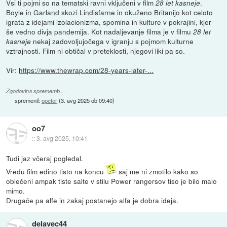
Vsi ti pojmi so na tematski ravni vključeni v film
.
28 let kasneje
Boyle in Garland skozi Lindisfarne in okuženo Britanijo kot celoto
igrata z idejami izolacionizma, spomina in kulture v pokrajini, kjer
še vedno divja pandemija. Kot nadaljevanje filma je v filmu
28 let
nekaj zadovoljujočega v igranju s pojmom kulturne
kasneje
vztrajnosti. Film ni obtičal v preteklosti, njegovi liki pa so.
Vir:
https://www.thewrap.com/28-years-later-...
Zgodovina sprememb…
spremenil:
opeter
(
3. avg 2025 ob 09:40
)
oo7
::
3. avg 2025, 10:41
Tudi jaz včeraj pogledal.
Vredu film edino tisto na koncu
saj me ni zmotilo kako so
oblečeni ampak tiste salte v stilu Power rangersov tiso je bilo malo
mimo.
Drugače pa alfe in zakaj postanejo alfa je dobra ideja.
delavec44