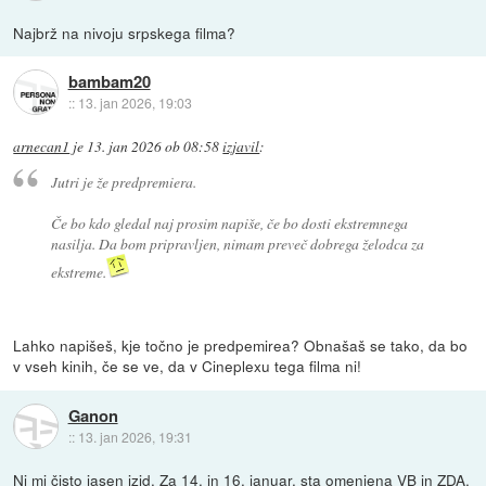
Najbrž na nivoju srpskega filma?
bambam20
::
13. jan 2026, 19:03
arnecan1
je
13. jan 2026 ob 08:58
izjavil
:
Jutri je že predpremiera.
Če bo kdo gledal naj prosim napiše, če bo dosti ekstremnega
nasilja. Da bom pripravljen, nimam preveč dobrega želodca za
ekstreme.
Lahko napišeš, kje točno je predpemirea? Obnašaš se tako, da bo
v vseh kinih, če se ve, da v Cineplexu tega filma ni!
Ganon
::
13. jan 2026, 19:31
Ni mi čisto jasen izid. Za 14. in 16. januar, sta omenjena VB in ZDA.