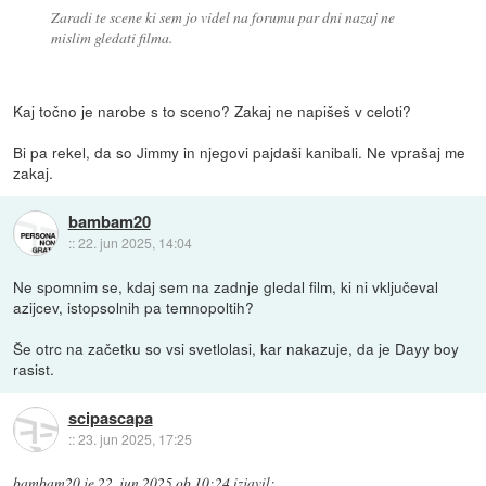
Zaradi te scene ki sem jo videl na forumu par dni nazaj ne
mislim gledati filma.
Kaj točno je narobe s to sceno? Zakaj ne napišeš v celoti?
Bi pa rekel, da so Jimmy in njegovi pajdaši kanibali. Ne vprašaj me
zakaj.
bambam20
::
22. jun 2025, 14:04
Ne spomnim se, kdaj sem na zadnje gledal film, ki ni vključeval
azijcev, istopsolnih pa temnopoltih?
Še otrc na začetku so vsi svetlolasi, kar nakazuje, da je Dayy boy
rasist.
scipascapa
::
23. jun 2025, 17:25
bambam20
je
22. jun 2025 ob 10:24
izjavil
: