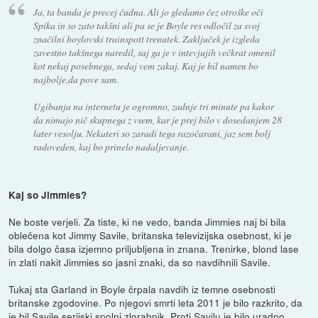
Ja, ta banda je precej čudna. Ali jo gledamo čez otroške oči
Spika in so zato takšni ali pa se je Boyle res odločil za svoj
značilni boylovski trainspott trenutek. Zaključek je izgleda
zavestno takšnega naredil, saj ga je v intevjujih večkrat omenil
kot nekaj posebnega, sedaj vem zakaj. Kaj je bil namen bo
najbolje,da pove sam.
Ugibanja na internetu je ogromno, zadnje tri minute pa kakor
da nimajo nič skupnega z vsem, kar je prej bilo v dosedanjem 28
later vesolju. Nekateri so zaradi tega razočarani, jaz sem bolj
radoveden, kaj bo prinelo nadaljevanje.
Kaj so Jimmies?
Ne boste verjeli. Za tiste, ki ne vedo, banda Jimmies naj bi bila
oblečena kot Jimmy Savile, britanska televizijska osebnost, ki je
bila dolgo časa izjemno priljubljena in znana. Trenirke, blond lase
in zlati nakit Jimmies so jasni znaki, da so navdihnili Savile.
Tukaj sta Garland in Boyle črpala navdih iz temne osebnosti
britanske zgodovine. Po njegovi smrti leta 2011 je bilo razkrito, da
je bil Savile serijski spolni zlorabnik. Proti Savilu je bilo uradno