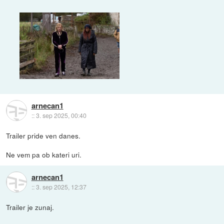
arnecan1
::
3. sep 2025, 00:40
Trailer pride ven danes.
Ne vem pa ob kateri uri.
arnecan1
::
3. sep 2025, 12:37
Trailer je zunaj.