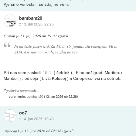
Kje smo vsi ostali, še zdaj ne vem.
bambam20
::
13. jan 2026, 22:25
Ganon
je
13. jan 2026 ob 19:31
izjavil
:
Ni mi čisto jasen izid. Za 14. in 16. januar, sta omenjena VB in
ZDA. Kje smo vsi ostali, še zdaj ne vem.
Pri nas sem zasledil 15.1. ( četrtek ).. Kino bežigrad, Maribox (
Maribor ) , odiseja ( bivši Kolosej )m Cineplexx- vsi na četrtek.
Zgodovina sprememb…
spremenilo:
bambam20
(
13. jan 2026 ob 22:26
)
oo7
::
14. jan 2026, 19:43
arnecan1
je
13. jan 2026 ob 08:58
izjavil
: