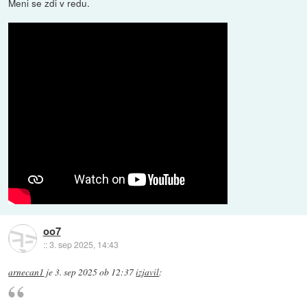
Meni se zdi v redu.
oo7
::
3. sep 2025, 14:43
arnecan1
je
3. sep 2025 ob 12:37
izjavil
: