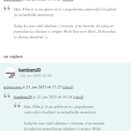
Opa. Film je že na spletu in to v popolnoma zadovoljivi kvaliteti
za računlniške monitorje.
Sedaj ko sem videl okužene z virusom, si ne morem, da takoj ne
pomislim na okužene iz stripov Wish You were Here. Dobesedno
so skoraj identični :).
ne najdem
bambam20
::
23. jun 2025, 21:40
scipascapa
je
23. jun 2025 ob 17:25
izjavil
:
bambam20
je
22. jun 2025 ob 10:24
izjavil
:
Opa. Film je že na spletu in to v popolnoma
zadovoljivi kvaliteti za računlniške monitorje.
Sedaj ko sem videl okužene z virusom, si ne morem,
da takoj ne pomislim na okužene iz stripov Wish