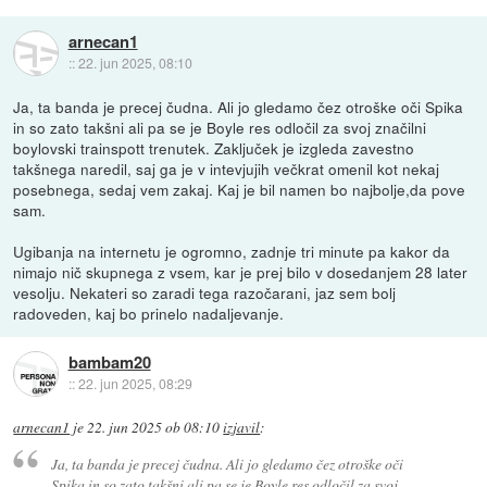
arnecan1
::
22. jun 2025, 08:10
Ja, ta banda je precej čudna. Ali jo gledamo čez otroške oči Spika
in so zato takšni ali pa se je Boyle res odločil za svoj značilni
boylovski trainspott trenutek. Zaključek je izgleda zavestno
takšnega naredil, saj ga je v intevjujih večkrat omenil kot nekaj
posebnega, sedaj vem zakaj. Kaj je bil namen bo najbolje,da pove
sam.
Ugibanja na internetu je ogromno, zadnje tri minute pa kakor da
nimajo nič skupnega z vsem, kar je prej bilo v dosedanjem 28 later
vesolju. Nekateri so zaradi tega razočarani, jaz sem bolj
radoveden, kaj bo prinelo nadaljevanje.
bambam20
::
22. jun 2025, 08:29
arnecan1
je
22. jun 2025 ob 08:10
izjavil
:
Ja, ta banda je precej čudna. Ali jo gledamo čez otroške oči
Spika in so zato takšni ali pa se je Boyle res odločil za svoj