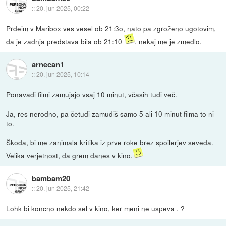
::
20. jun 2025, 00:22
Prdeim v Maribox ves vesel ob 21:3o, nato pa zgroženo ugotovim,
da je zadnja predstava bila ob 21:10
. nekaj me je zmedlo.
arnecan1
::
20. jun 2025, 10:14
Ponavadi filmi zamujajo vsaj 10 minut, včasih tudi več.
Ja, res nerodno, pa četudi zamudiš samo 5 ali 10 minut filma to ni
to.
Škoda, bi me zanimala kritika iz prve roke brez spoilerjev seveda.
Velika verjetnost, da grem danes v kino.
bambam20
::
20. jun 2025, 21:42
Lohk bi koncno nekdo sel v kino, ker meni ne uspeva . ?