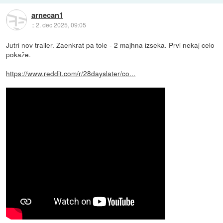
arnecan1
::
2. dec 2025, 09:05
Jutri nov trailer. Zaenkrat pa tole - 2 majhna izseka. Prvi nekaj celo
pokaže.
https://www.reddit.com/r/28dayslater/co...