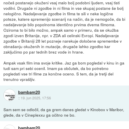
nočeš postanejo okuženi vsaj malo bolj podobni ljudem, vsaj tisti
vodilni. Drugače ni zgodbe in ni filma in vse skupaj postane še bolj
nelogično. Nadaljevanje zgodbe in filma te sili v neke logične
poteze, katere spremenijo scenarij na način, da je nemogoče, da bi
nadaljevanje bilo popolnoma identično prvima dvema filmoma.
Oziroma to bi bilo možno, ampak samo v primeru, da se okužba
zgodi izven Britanije, npr. v ZDA ali celinski Evropi. Nadaljevanje
zgodbe v Britaniji 28 let pozneje narekuje določene spremembe v
obnašanju okuženih in mutacije, drugače lahko zgodbo kar
zaključimo po par tednih brez vode in hrane.
Ampak vsak film ima svoje kritike. Jaz ga bom pogledal v kinu in ga
tudi sam pri sebi ocenil. Imam pa občutek, da bo potrebno
pogledati vse tri filme za končne oceno. S tem, da je tretji del
trenutno vprašljiv.
bambam20
::
19. jun 2025, 17:56
Sam sem se odločil, da ga grem danes gledat v Kinobox v Maribor,
glede, da v Cineplexxu ga očitno ne bo.
bambam20