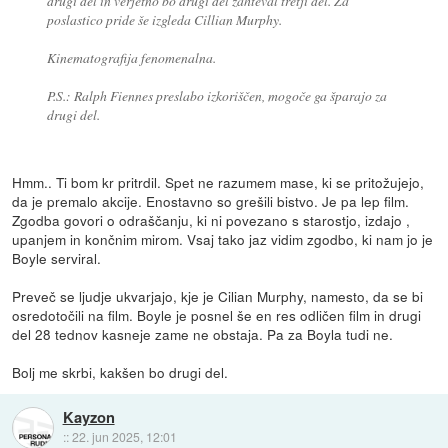
drugi del in verjetno bo drugi del zahteval tretji del. Za
poslastico pride še izgleda Cillian Murphy.
Kinematografija fenomenalna.
P.S.: Ralph Fiennes preslabo izkoriščen, mogoče ga šparajo za
drugi del.
Hmm.. Ti bom kr pritrdil. Spet ne razumem mase, ki se pritožujejo,
da je premalo akcije. Enostavno so grešili bistvo. Je pa lep film.
Zgodba govori o odraščanju, ki ni povezano s starostjo, izdajo ,
upanjem in končnim mirom. Vsaj tako jaz vidim zgodbo, ki nam jo je
Boyle serviral.
Preveč se ljudje ukvarjajo, kje je Cilian Murphy, namesto, da se bi
osredotočili na film. Boyle je posnel še en res odličen film in drugi
del 28 tednov kasneje zame ne obstaja. Pa za Boyla tudi ne.
Bolj me skrbi, kakšen bo drugi del.
Kayzon
::
22. jun 2025, 12:01