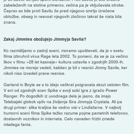
zabeleženih na stotine primerov, večina pa je vključevala otroke.
Čeprav so bile proti Savilu že pred njegovo smrtjo izrečene
obtožbe, obseg in resnost njegovih zločinov takrat še nista bila
znana.
Zakaj Jimmies obožujejo Jimmyja Savila?
Ko razmišljamo o zadnji sceni, moramo upoštevati, da je v svetu
filma izbruhnil virus Rage leta 2002. To pomeni, da se je za večino
likov v filmu »28 let kasneje« kultura ustavila v zgodnjih 2000-ih.
Jimmies ne morejo vedeti, kakšen je bil v resnici Jimmy Savile, ker
nikoli niso izvedeli prave resnice.
Garland in Boyle se s to idejo večkrat poigravata skozi celoten film.
V eni od zgodnjih scen Spike v svoji sobi igra z igračo Power
Ranger. Po dogodkih iz uvodnega dela je jasno, da imajo
Telebajski globok vpliv na življenje Sira Jimmyja Crystala. Ali pa
drugi primer: slika kraljice še vedno visi v Lindisfarne. V najbolj
humorni sceni filma Spike težko razume pojme pametnih telefonov,
dostavnih voznikov in interneta. Celo navaden frizbi zmede
mladega fanta.