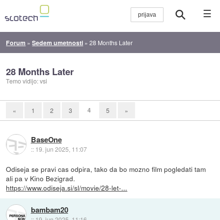
☰
Forum
»
Sedem umetnosti
»
28 Months Later
28 Months Later
Temo vidijo: vsi
4
«
1
2
3
5
»
BaseOne
::
19. jun 2025, 11:07
Odiseja se pravi cas odpira, tako da bo mozno film pogledati tam
ali pa v Kino Bezigrad.
https://www.odiseja.si/sl/movie/28-let-...
bambam20
::
19. jun 2025, 11:16