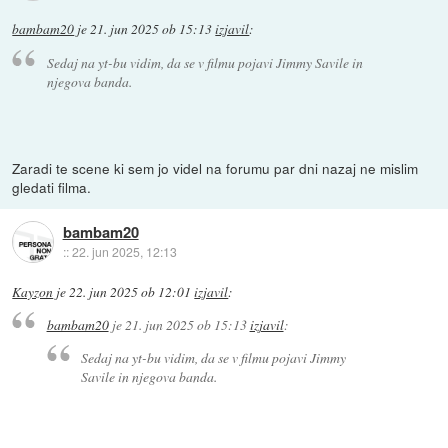
bambam20
je
21. jun 2025 ob 15:13
izjavil
:
Sedaj na yt-bu vidim, da se v filmu pojavi Jimmy Savile in
njegova banda.
Zaradi te scene ki sem jo videl na forumu par dni nazaj ne mislim
gledati filma.
bambam20
::
22. jun 2025, 12:13
Kayzon
je
22. jun 2025 ob 12:01
izjavil
:
bambam20
je
21. jun 2025 ob 15:13
izjavil
:
Sedaj na yt-bu vidim, da se v filmu pojavi Jimmy
Savile in njegova banda.