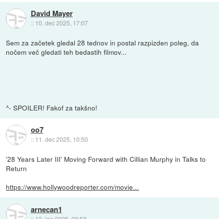
David Mayer
::
10. dec 2025, 17:07
Sem za začetek gledal 28 tednov in postal razpizden poleg, da
nočem več gledati teh bedastih filmov...
Dva pobalina se izmuzneta in kakor najdeta svojo mamo, ki je
gnile/plesnive pizze ali kaj drugega že pač, da preživi pol leta, ker
je naravno imuna, potem pa spet totalni kaos, kjer samo otroka
preživita.
^- SPOILER! Fakof za takšno!
oo7
::
11. dec 2025, 10:50
'28 Years Later III' Moving Forward with Cillian Murphy in Talks to
Return
https://www.hollywoodreporter.com/movie...
arnecan1
::
13. jan 2026, 08:58