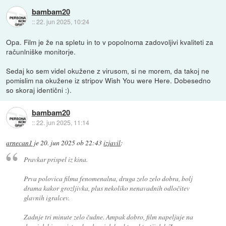
bambam20
::
22. jun 2025, 10:24
Opa. Film je že na spletu in to v popolnoma zadovoljivi kvaliteti za
računlniške monitorje.
Sedaj ko sem videl okužene z virusom, si ne morem, da takoj ne
pomislim na okužene iz stripov Wish You were Here. Dobesedno
so skoraj identični :).
bambam20
::
22. jun 2025, 11:14
arnecan1
je
20. jun 2025 ob 22:43
izjavil
:
Pravkar prispel iz kina.
Prva polovica filma fenomenalna, druga zelo zelo dobra, bolj
drama kakor grozljivka, plus nekoliko nenavadnih odločitev
glavnih igralcev.
Zadnje tri minute zelo čudne. Ampak dobro, film napeljuje na