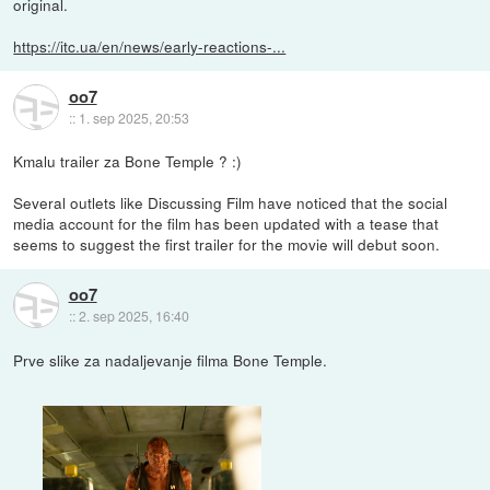
original.
https://itc.ua/en/news/early-reactions-...
oo7
::
1. sep 2025, 20:53
Kmalu trailer za Bone Temple ? :)
Several outlets like Discussing Film have noticed that the social
media account for the film has been updated with a tease that
seems to suggest the first trailer for the movie will debut soon.
oo7
::
2. sep 2025, 16:40
Prve slike za nadaljevanje filma Bone Temple.