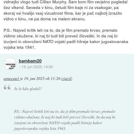
vidnejšo vlogo tudi Cillian Murphy. Sam bom film verjetno pogledal
čez vikend. Seveda v kinu, četudi film baje ni za vsakogar, pa
skoraj vsi hvalijo vsaj vizualnost filma, kar je pač najbolj izrazito
vidno v kinu, ne pa doma na malem ekranu.
P.S.: Največ kritik leti na to, da je film premalo krvav, premalo
vidimo okužene, ki naj bi tudi bili preveč človeški. In da naj bi
izurjeni in oboroženi NATO vojaki padli hitreje kakor jugoslovanska
vojska leta 1941.
bambam20
::
19. jun 2025, 14:00
arnecan1
je
19. jun 2025 ob 11:26
izjavil
:
Je že kdo gledal?
P.S.: Največ kritik leti na to, da je film premalo krvav, premalo
vidimo okužene, ki naj bi tudi bili preveč človeški. In da naj bi
izurjeni in oboroženi NATO vojaki padli hitreje kakor
jugoslovanska vojska leta 1941.