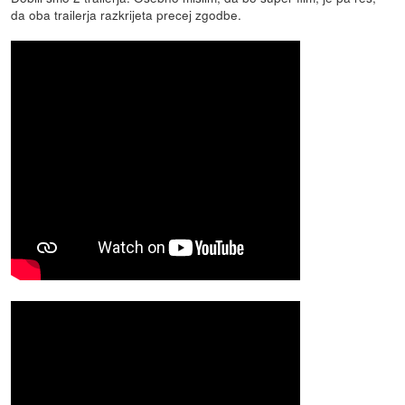
da oba trailerja razkrijeta precej zgodbe.