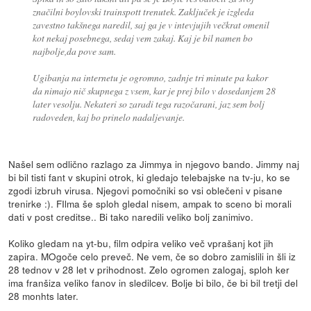
značilni boylovski trainspott trenutek. Zaključek je izgleda
zavestno takšnega naredil, saj ga je v intevjujih večkrat omenil
kot nekaj posebnega, sedaj vem zakaj. Kaj je bil namen bo
najbolje,da pove sam.
Ugibanja na internetu je ogromno, zadnje tri minute pa kakor
da nimajo nič skupnega z vsem, kar je prej bilo v dosedanjem 28
later vesolju. Nekateri so zaradi tega razočarani, jaz sem bolj
radoveden, kaj bo prinelo nadaljevanje.
Našel sem odlično razlago za Jimmya in njegovo bando. Jimmy naj
bi bil tisti fant v skupini otrok, ki gledajo telebajske na tv-ju, ko se
zgodi izbruh virusa. Njegovi pomočniki so vsi oblečeni v pisane
trenirke :). FIlma še sploh gledal nisem, ampak to sceno bi morali
dati v post creditse.. Bi tako naredili veliko bolj zanimivo.
Koliko gledam na yt-bu, film odpira veliko več vprašanj kot jih
zapira. MOgoče celo preveč. Ne vem, če so dobro zamislili in šli iz
28 tednov v 28 let v prihodnost. Zelo ogromen zalogaj, sploh ker
ima franšiza veliko fanov in sledilcev. Bolje bi bilo, če bi bil tretji del
28 monhts later.