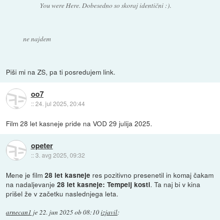
You were Here. Dobesedno so skoraj identični :).
ne najdem
Piši mi na ZS, pa ti posredujem link.
oo7
::
24. jul 2025, 20:44
Film 28 let kasneje pride na VOD 29 julija 2025.
opeter
::
3. avg 2025, 09:32
Mene je film
res pozitivno presenetil in komaj čakam
28 let kasneje
na nadaljevanje
. Ta naj bi v kina
28 let kasneje: Tempelj kosti
prišel že v začetku naslednjega leta.
arnecan1
je
22. jun 2025 ob 08:10
izjavil
: