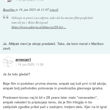
BaseOne
je
19. jun 2025 ob 11:07
izjavil
:
Odiseja se pravi cas odpira, tako da bo mozno film pogledati
tam ali pa v Kino Bezigrad.
https://www.odiseja.si/sl/movie/28-let-...
Ja. AMpak meni je oboje predaleč. Tako, da bom moral v Maribox
zavit.
arnecan1
::
19. jun 2025, 11:26
Je že kdo gledal?
Baje film ni podoben prvima dvema, ampak saj tudi prvi ni bil akcija,
ampak bolj psihološko potovanje in preobrazba glavnega igralca.
Predvsem konec naj bi bil v 28 years later malo "nenavaden",
ampak nekateri to pripisujejo temu, da je film trilogija in bo
zaključek zgodbe prišel pač v zadnjem, tretjem delu. Kjer na bi igral