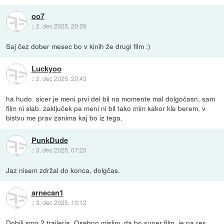
oo7
::
2. dec 2025, 20:29
Saj čez dober mesec bo v kinih že drugi film :)
Luckyoo
::
2. dec 2025, 20:43
ha hudo. sicer je meni prvi del bil na momente mal dolgočasn, sam
film ni slab. zaključek pa meni ni bil tako mim kakor kle berem, v
bistvu me prav zanima kaj bo iz tega.
PunkDude
::
3. dec 2025, 07:23
Jaz nisem zdržal do konca, dolgčas.
arnecan1
::
3. dec 2025, 10:12
Dobili smo 2 trailerja. Osebno mislim, da bo super film, je pa res,