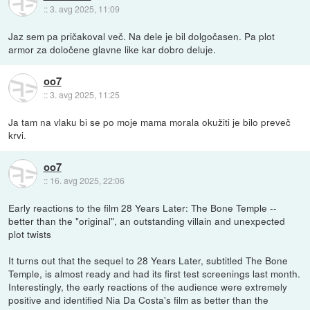
::
3. avg 2025, 11:09
Jaz sem pa pričakoval več. Na dele je bil dolgočasen. Pa plot
armor za določene glavne like kar dobro deluje.
oo7
::
3. avg 2025, 11:25
Ja tam na vlaku bi se po moje mama morala okužiti je bilo preveč
krvi.
oo7
::
16. avg 2025, 22:06
Early reactions to the film 28 Years Later: The Bone Temple --
better than the "original", an outstanding villain and unexpected
plot twists
It turns out that the sequel to 28 Years Later, subtitled The Bone
Temple, is almost ready and had its first test screenings last month.
Interestingly, the early reactions of the audience were extremely
positive and identified Nia Da Costa's film as better than the