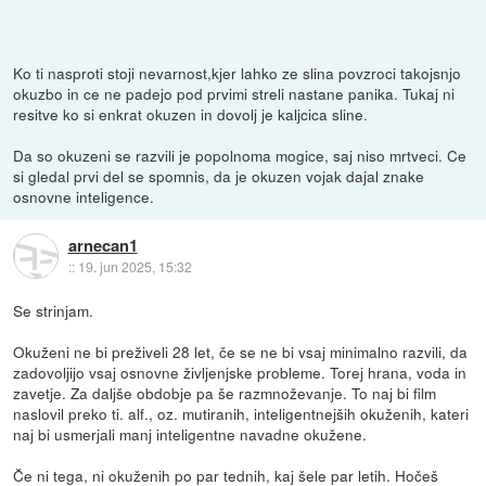
Ko ti nasproti stoji nevarnost,kjer lahko ze slina povzroci takojsnjo
okuzbo in ce ne padejo pod prvimi streli nastane panika. Tukaj ni
resitve ko si enkrat okuzen in dovolj je kaljcica sline.
Da so okuzeni se razvili je popolnoma mogice, saj niso mrtveci. Ce
si gledal prvi del se spomnis, da je okuzen vojak dajal znake
osnovne inteligence.
arnecan1
::
19. jun 2025, 15:32
Se strinjam.
Okuženi ne bi preživeli 28 let, če se ne bi vsaj minimalno razvili, da
zadovoljijo vsaj osnovne življenjske probleme. Torej hrana, voda in
zavetje. Za daljše obdobje pa še razmnoževanje. To naj bi film
naslovil preko ti. alf., oz. mutiranih, inteligentnejših okuženih, kateri
naj bi usmerjali manj inteligentne navadne okužene.
Če ni tega, ni okuženih po par tednih, kaj šele par letih. Hočeš