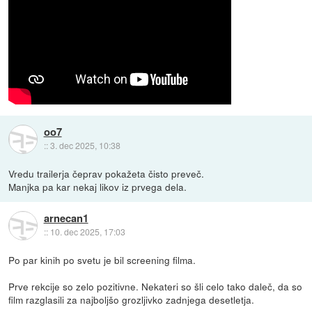
oo7
::
3. dec 2025, 10:38
Vredu trailerja čeprav pokažeta čisto preveč.
Manjka pa kar nekaj likov iz prvega dela.
arnecan1
::
10. dec 2025, 17:03
Po par kinih po svetu je bil screening filma.
Prve rekcije so zelo pozitivne. Nekateri so šli celo tako daleč, da so
film razglasili za najboljšo grozljivko zadnjega desetletja.