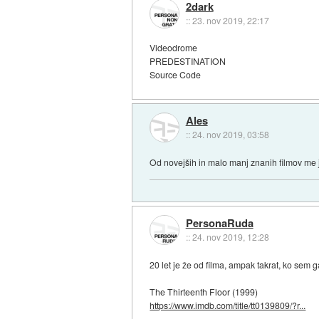
2dark
::
23. nov 2019, 22:17
Videodrome
PREDESTINATION
Source Code
Ales
::
24. nov 2019, 03:58
Od novejših in malo manj znanih filmov me
PersonaRuda
::
24. nov 2019, 12:28
20 let je že od filma, ampak takrat, ko sem
The Thirteenth Floor (1999)
https://www.imdb.com/title/tt0139809/?r...