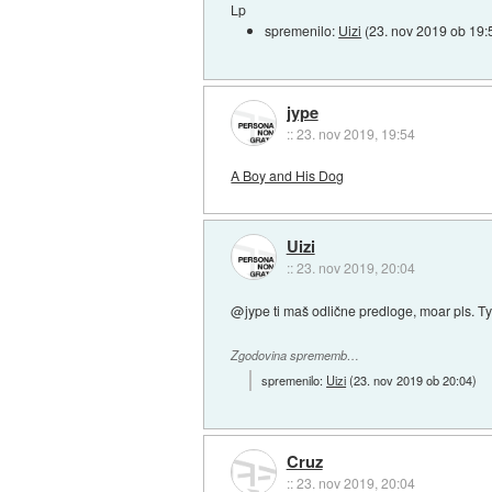
Lp
spremenilo:
Uizi
(
23. nov 2019 ob 19:
jype
::
23. nov 2019, 19:54
A Boy and His Dog
Uizi
::
23. nov 2019, 20:04
@jype ti maš odlične predloge, moar pls. Ty
Zgodovina sprememb…
spremenilo:
Uizi
(
23. nov 2019 ob 20:04
)
Cruz
::
23. nov 2019, 20:04