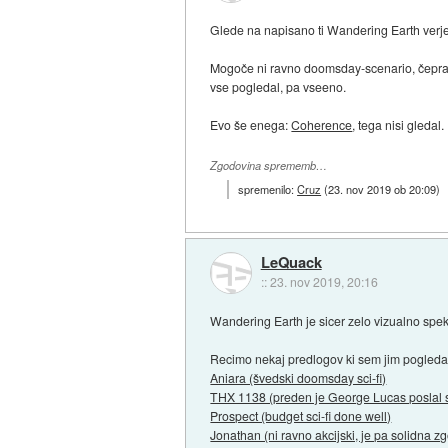
Glede na napisano ti Wandering Earth verje
Mogoče ni ravno doomsday-scenario, čeprav 
vse pogledal, pa vseeno.
Evo še enega:
Coherence
, tega nisi gledal.
Zgodovina sprememb…
spremenilo:
Cruz
(
23. nov 2019 ob 20:09
)
LeQuack
::
23. nov 2019, 20:16
Wandering Earth je sicer zelo vizualno spek
Recimo nekaj predlogov ki sem jim pogledal 
Aniara (švedski doomsday sci-fi)
THX 1138 (preden je George Lucas poslal sla
Prospect (budget sci-fi done well)
Jonathan (ni ravno akcijski, je pa solidna z