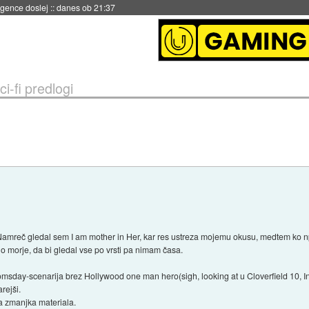
 umetne inteligence
::
danes ob 21:23
ci-fi predlogi
 Namreč gledal sem I am mother in Her, kar res ustreza mojemu okusu, medtem ko npr.
o morje, da bi gledal vse po vrsti pa nimam časa.
day-scenarija brez Hollywood one man hero(sigh, looking at u Cloverfield 10, Inte
arejši.
 zmanjka materiala.