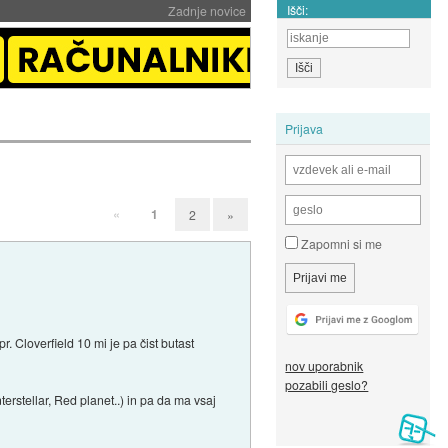
Išči:
Zadnje novice
Prijava
«
1
2
»
Zapomni si me
 Cloverfield 10 mi je pa čist butast
nov uporabnik
pozabili geslo?
rstellar, Red planet..) in pa da ma vsaj