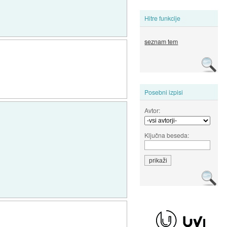
Hitre funkcije
seznam tem
Posebni izpisi
Avtor:
Ključna beseda: