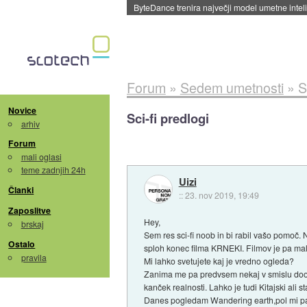
Spletne strani začele streči oglase za agente
Forum
»
Sedem umetnosti
»
S
Novice
Sci-fi predlogi
arhiv
Forum
mali oglasi
teme zadnjih 24h
Uizi
Članki
::
23. nov 2019, 19:49
Zaposlitve
Hey,
brskaj
Sem res sci-fi noob in bi rabil vašo pomoč.
Ostalo
sploh konec filma KRNEKI. Filmov je pa mal
pravila
Mi lahko svetujete kaj je vredno ogleda?
Zanima me pa predvsem nekaj v smislu dooms
kanček realnosti. Lahko je tudi Kitajski ali st
Danes pogledam Wandering earth,pol mi pa