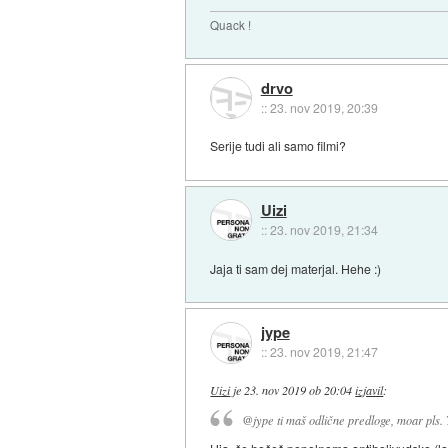
Quack !
drvo
::
23. nov 2019, 20:39
Serije tudi ali samo filmi?
Uizi
::
23. nov 2019, 21:34
Jaja ti sam dej materjal. Hehe :)
jype
::
23. nov 2019, 21:47
Uizi
je
23. nov 2019 ob 20:04
izjavil
:
@jype ti maš odlične predloge, moar pls. 