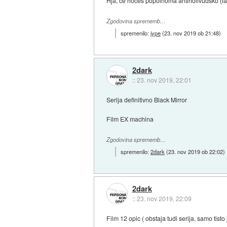
Hja, če hočeš popolnoma antiholivudsko (laye
Zgodovina sprememb…
spremenilo:
jype
(
23. nov 2019 ob 21:48
)
2dark
::
23. nov 2019, 22:01
Serija definitivno Black Mirror
Film EX machina
Zgodovina sprememb…
spremenilo:
2dark
(
23. nov 2019 ob 22:02
)
2dark
::
23. nov 2019, 22:09
Film 12 opic ( obstaja tudi serija, samo tisto 