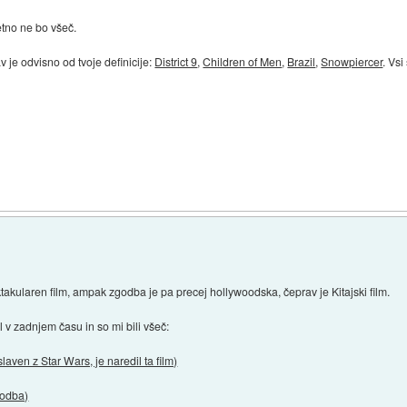
tno ne bo všeč.
je odvisno od tvoje definicije:
District 9
,
Children of Men
,
Brazil
,
Snowpiercer
. Vsi
takularen film, ampak zgodba je pa precej hollywoodska, čeprav je Kitajski film.
v zadnjem času in so mi bili všeč:
ven z Star Wars, je naredil ta film)
godba)