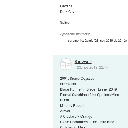
Gattaca
Dark City
Splice
Zgodovina sprememb…
spremenilo:
2dark
(
23. nov 2019 ob 22:12
)
Kurzweil
::
23. nov 2019, 22:14
2001: Space Odyssey
Interstellar
Blade Runner in Blade Runner 2049
Eternal Sunshine of the Spotless Mind
Brazil
Minority Report
Arrival
A Clockwork Orange
Close Encounters of the Third Kind
Children of Men