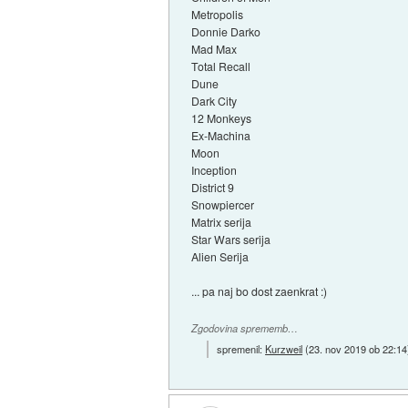
Metropolis
Donnie Darko
Mad Max
Total Recall
Dune
Dark City
12 Monkeys
Ex-Machina
Moon
Inception
District 9
Snowpiercer
Matrix serija
Star Wars serija
Alien Serija
... pa naj bo dost zaenkrat :)
Zgodovina sprememb…
spremenil:
Kurzweil
(
23. nov 2019 ob 22:14