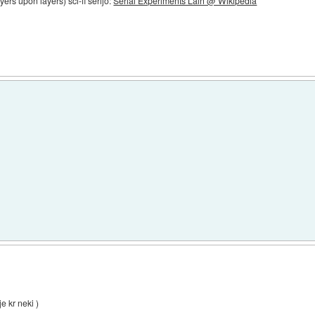
rs upon layers) sci-fi serijo:
Serial Experiments Lain @ Wikipedia
je kr neki )