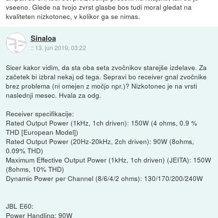
vseeno. Glede na tvojo zvrst glasbe bos tudi moral gledat na
kvaliteten nizkotonec, v kolikor ga se nimas.
Sinaloa
::
13. jun 2019, 03:22
Sicer kakor vidim, da sta oba seta zvočnikov starejše izdelave. Za
začetek bi izbral nekaj od tega. Sepravi bo receiver gnal zvočnike
brez problema (ni omejen z močjo npr.)? Nizkotonec je na vrsti
naslednji mesec. Hvala za odg.
Receiver specifikacije:
Rated Output Power (1kHz, 1ch driven): 150W (4 ohms, 0.9 %
THD [European Model])
Rated Output Power (20Hz-20kHz, 2ch driven): 90W (8ohms,
0.09% THD)
Maximum Effective Output Power (1kHz, 1ch driven) (JEITA): 150W
(8ohms, 10% THD)
Dynamic Power per Channel (8/6/4/2 ohms): 130/170/200/240W
JBL E60:
Power Handling: 90W