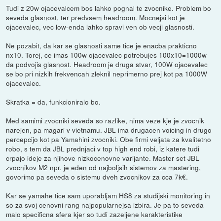
Tudi z 20w ojacevalcem bos lahko pognal te zvocnike. Problem bo
seveda glasnost, ter predvsem headroom. Mocnejsi kot je
ojacevalec, vec low-enda lahko spravi ven ob vecji glasnosti.
Ne pozabit, da kar se glasnosti same tice je enacba prakticno
nx10. Torej, ce imas 100w ojacevalec potrebujes 100x10=1000w
da podvojis glasnost. Headroom je druga stvar, 100W ojacevalec
se bo pri nizkih frekvencah zleknil neprimerno prej kot pa 1000W
ojacevalec.
Skratka = da, funkcioniralo bo.
Med samimi zvocniki seveda so razlike, nima veze kje je zvocnik
narejen, pa magari v vietnamu. JBL ima drugacen voicing in drugo
percepcijo kot pa Yamahini zvocniki. Obe firmi veljata za kvalitetno
robo, s tem da JBL prednjaci v top high end robi, iz katere tudi
crpajo ideje za njihove nizkocenovne varijante. Master set JBL
zvocnikov M2 npr. je eden od najboljsih sistemov za mastering,
govorimo pa seveda o sistemu dveh zvocnikov za cca 7k€.
Kar se yamahe tice sam uporabljam HS8 za studijski monitoring in
so za svoj cenovni rang najpopularnejsa izbira. Je pa to seveda
malo specificna sfera kjer so tudi zazeljene karakteristike