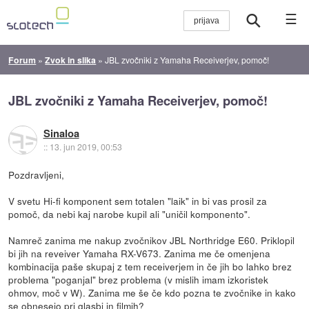
☰
Forum
»
Zvok in slika
»
JBL zvočniki z Yamaha Receiverjev, pomoč!
JBL zvočniki z Yamaha Receiverjev, pomoč!
Sinaloa
::
13. jun 2019, 00:53
Pozdravljeni,
V svetu Hi-fi komponent sem totalen "laik" in bi vas prosil za
pomoč, da nebi kaj narobe kupil ali "uničil komponento".
Namreč zanima me nakup zvočnikov JBL Northridge E60. Priklopil
bi jih na reveiver Yamaha RX-V673. Zanima me če omenjena
kombinacija paše skupaj z tem receiverjem in če jih bo lahko brez
problema "poganjal" brez problema (v mislih imam izkoristek
ohmov, moč v W). Zanima me še če kdo pozna te zvočnike in kako
se obnesejo pri glasbi in filmih?