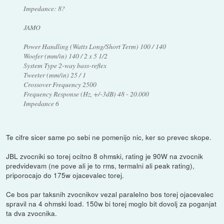
Impedance: 8?
JAMO
Power Handling (Watts Long/Short Term) 100 / 140
Woofer (mm/in) 140 / 2 x 5 1/2
System Type 2-way bass-reflex
Tweeter (mm/in) 25 / 1
Crossover Frequency 2500
Frequency Response (Hz, +/-3dB) 48 - 20.000
Impedance 6
Te cifre sicer same po sebi ne pomenijo nic, ker so prevec skope.
JBL zvocniki so torej ocitno 8 ohmski, rating je 90W na zvocnik
predvidevam (ne pove ali je to rms, termalni ali peak rating),
priporocajo do 175w ojacevalec torej.
Ce bos par taksnih zvocnikov vezal paralelno bos torej ojacevalec
spravil na 4 ohmski load. 150w bi torej moglo bit dovolj za poganjat
ta dva zvocnika.