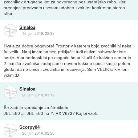
zvocnikov drugacne kot za povprecno poslusateljsko rabo, kjer
prednjaci predvsem usesom udoben zvok ter konkretna stereo
slika.
Sinaloa
::
16. jun 2019, 23:33
Hvala za dobre odgovore! Prostor v katerem bojo zvočniki ni nekaj
ful velik...Nanj imam namen priključiti tudi aktivni subwoofer iste
serije. V prihodnosti bi pa mogoče še priključil še kakšen center in
2 manjša zvočnika zadaj samo nevem kakšne specifikacije potem
gledat da ne uničim zvočnika in receiverja. Sem VELIK laik v tem
vidim :D
Sinaloa
::
26. jun 2019, 01:19
Še zadnje vprašanje za štručkote.
JBL E80 ali JBL E60 na Y. RX-V673? Kaj bi vzeli.
Scorpy84
::
26. jun 2019, 02:20