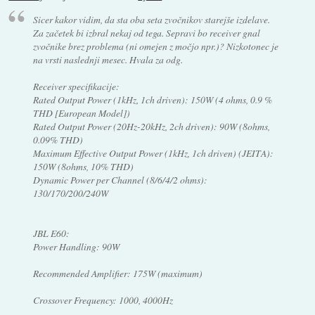
Sicer kakor vidim, da sta oba seta zvočnikov starejše izdelave.
Za začetek bi izbral nekaj od tega. Sepravi bo receiver gnal
zvočnike brez problema (ni omejen z močjo npr.)? Nizkotonec je
na vrsti naslednji mesec. Hvala za odg.
Receiver specifikacije:
Rated Output Power (1kHz, 1ch driven): 150W (4 ohms, 0.9 %
THD [European Model])
Rated Output Power (20Hz-20kHz, 2ch driven): 90W (8ohms,
0.09% THD)
Maximum Effective Output Power (1kHz, 1ch driven) (JEITA):
150W (8ohms, 10% THD)
Dynamic Power per Channel (8/6/4/2 ohms):
130/170/200/240W
JBL E60:
Power Handling: 90W
Recommended Amplifier: 175W (maximum)
Crossover Frequency: 1000, 4000Hz