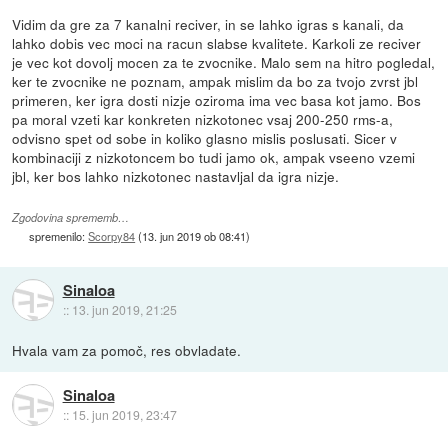
Vidim da gre za 7 kanalni reciver, in se lahko igras s kanali, da
lahko dobis vec moci na racun slabse kvalitete. Karkoli ze reciver
je vec kot dovolj mocen za te zvocnike. Malo sem na hitro pogledal,
ker te zvocnike ne poznam, ampak mislim da bo za tvojo zvrst jbl
primeren, ker igra dosti nizje oziroma ima vec basa kot jamo. Bos
pa moral vzeti kar konkreten nizkotonec vsaj 200-250 rms-a,
odvisno spet od sobe in koliko glasno mislis poslusati. Sicer v
kombinaciji z nizkotoncem bo tudi jamo ok, ampak vseeno vzemi
jbl, ker bos lahko nizkotonec nastavljal da igra nizje.
Zgodovina sprememb…
spremenilo:
Scorpy84
(
13. jun 2019 ob 08:41
)
Sinaloa
::
13. jun 2019, 21:25
Hvala vam za pomoč, res obvladate.
Sinaloa
::
15. jun 2019, 23:47