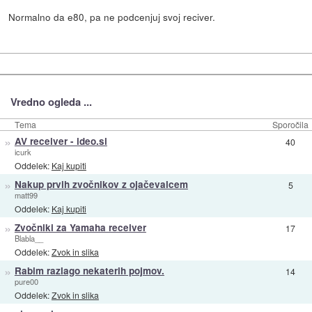
Normalno da e80, pa ne podcenjuj svoj reciver.
Vredno ogleda ...
Tema
Sporočila
»
AV receiver - ideo.si
40
icurk
Oddelek:
Kaj kupiti
»
Nakup prvih zvočnikov z ojačevalcem
5
matt99
Oddelek:
Kaj kupiti
»
Zvočniki za Yamaha receiver
17
Blabla__
Oddelek:
Zvok in slika
»
Rabim razlago nekaterih pojmov.
14
pure00
Oddelek:
Zvok in slika