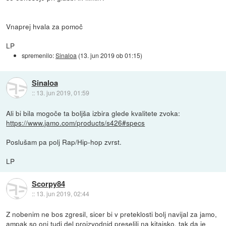
Vnaprej hvala za pomoč
LP
spremenilo:
Sinaloa
(
13. jun 2019 ob 01:15
)
Sinaloa
::
13. jun 2019, 01:59
Ali bi bila mogoče ta boljša izbira glede kvalitete zvoka:
https://www.jamo.com/products/s426#specs
Poslušam pa polj Rap/Hip-hop zvrst.
LP
Scorpy84
::
13. jun 2019, 02:44
Z nobenim ne bos zgresil, sicer bi v preteklosti bolj navijal za jamo,
ampak so oni tudi del proizvodnjd preselili na kitajsko, tak da je