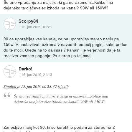
Še eno vprašanje za majstre, ki ga nerazumem...Koliko ima
dejansko ta ojačevalec izhoda na kanal? 90W ali 150W?
Scorpy84
::
16. jun 2019, 01:21
90 ce uporabljas vse kanale, ce pa uporabljas stereo nacin pa
150w. V nastavitvah oziroma v navodilih bo bolj poglej, kako prides
do te moci. Glede na to da imas 7 kanalni, je verjetnost da je ta
receiver zmozen poganjat 2x stereo po tej moci.
Darko!
::
16. jun 2019, 21:13
Sinaloa
je
15. jun 2019 ob 23:47
izjavil
:
Še eno vprašanje za majstre, ki ga nerazumem...Koliko ima
dejansko ta ojačevalec izhoda na kanal? 90W ali 150W?
Zanesljivo manj kot 90, ki so korektno podani za stereo na 2