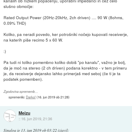
kanalih ob nizkem popačenju, uporabni impedanci in čez celo
slušno območje:
Rated Output Power (20Hz-20kHz, 2ch driven) .... 90 W (8ohms,
0.09% THD)
Koliko, pa neradi povedo, ker potrošniki nočejo kupovati receiverje,
na katerih piše recimo 5 x 60 W.
:)
Pa tudi ni toliko pomembno koliko dobiš "po kanalu", važno je bolj,
da je moč na stereo (2 ch driven) podana korektno - v tem primeru
je, da receiverje dejansko lahko primerjaš med seboj (če ti je ta
podatek pomemben).
Zgodovina sprememb…
spremenilo:
Darko!
(
16. jun 2019 ob 21:28
)
Meizu
::
16. jun 2019, 21:36
Sinaloa
je
13. jun 2019 ob 03:22
izjavil
: