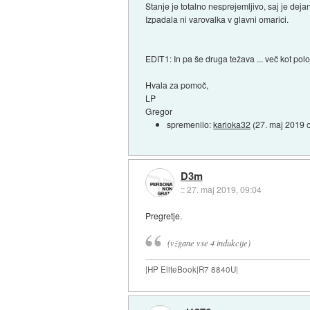
Stanje je totalno nesprejemljivo, saj je dej
Izpadala ni varovalka v glavni omarici.
EDIT1: In pa še druga težava ... več kot pol
Hvala za pomoč,
LP
Gregor
spremenilo:
karioka32
(
27. maj 2019 
D3m
::
27. maj 2019, 09:04
Pregretje.
(vžgane vse 4 indukcije)
|HP EliteBook|R7 8840U|