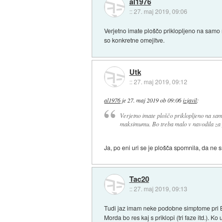
al1976
::
27. maj 2019, 09:06
Verjetno imate ploščo priklopljeno na samo
so konkretne omejitve.
Utk
::
27. maj 2019, 09:12
al1976
je
27. maj 2019 ob 09:06
izjavil
:
Verjetno imate ploščo priklopljeno na sam
maksimumu. Bo treba malo v navodila za p
Ja, po eni uri se je plošča spomnila, da ne s
Tac20
::
27. maj 2019, 09:13
Tudi jaz imam neke podobne simptome pri Be
Morda bo res kaj s priklopi (tri faze itd.). 