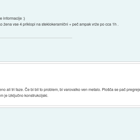
 informacije :)
ko žena vse 4 priklopi na steklokeramični + peč ampak vrže po cca 1h .
eno ali tri faze. Če bi bil to problem, bi varovalko ven metalo. Plošča se pač pregre
 je izključno konstrukcijski.