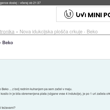
 umetne inteligence
::
včeraj ob 21:23
tronika
»
Nova idukcijska plošča crkuje - Beko
 - Beko
o Beko ... z bolj rednim kuhanjem pa sem začel v maju.
o kosilo in je bila obremenjena plata (vžgane vvse 4 indukcije), je po 1 uri začela c
mi težavami?