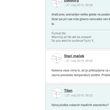
::
27. maj 2019, 09:28
Imaš prav, scenarijev veliko glede na podane
Sicer pa pri nas vrže glavno varovalko ven 
lp.
Format life:
Warning all life will be erased!
Do you want to continue?(y/n) Y_
Stari maček
::
27. maj 2019, 09:30
Nobene veze nima to, ali je priklopljena na 
zazna previsoko temperaturo plošče. Problem
Tilen
::
27. maj 2019, 09:32
Nima plošča nobenih hladilnih elementov?