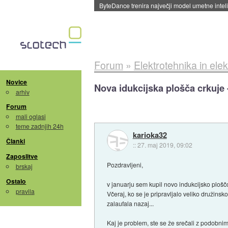
Spletne strani začele streči oglase za agente
Forum
»
Elektrotehnika in elek
Novice
Nova idukcijska plošča crkuje
arhiv
Forum
mali oglasi
teme zadnjih 24h
karioka32
Članki
::
27. maj 2019, 09:02
Zaposlitve
Pozdravljeni,
brskaj
Ostalo
v januarju sem kupil novo indukcijsko plošč
pravila
Včeraj, ko se je pripravljalo veliko družinsk
zalaufala nazaj...
Kaj je problem, ste se že srečali z podobni