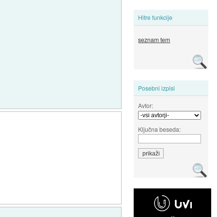
Hitre funkcije
seznam tem
Posebni izpisi
Avtor:
Ključna beseda: