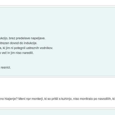
dukcijo, brez predelave napeljave.
ustrezen dovod do indukcije.
, ki jim ni potegnil ustreznih vodnikov.
 več in jim niso naredili.
 resnici.
 hlajenje? Meni npr monterji, ki so prišli s kuhinjo, niso montiralo po navodilih, ki 