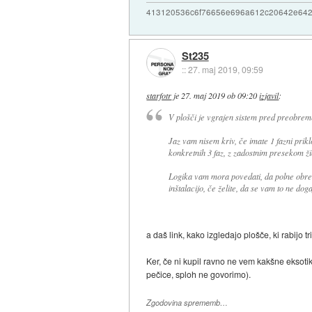
413120536c6f76656e696a612c20642e64
St235
::
27. maj 2019, 09:59
starfotr
je
27. maj 2019 ob 09:20
izjavil
:
V plošči je vgrajen sistem pred preobreme
Jaz vam nisem kriv, če imate 1 fazni priklo
konkretnih 3 faz, z zadostnim presekom ži
Logika vam mora povedati, da polne obreme
inštalacijo, če želite, da se vam to ne doga
a daš link, kako izgledajo plošče, ki rabijo tr
Ker, če ni kupil ravno ne vem kakšne eksoti
pečice, sploh ne govorimo).
Zgodovina sprememb…