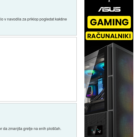
lo v navodila za priklop pogledat kakšne
or da zmanjša gretje na enih ploščah.