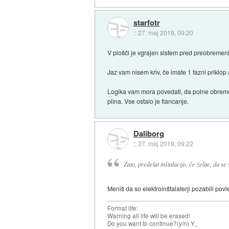
starfotr
::
27. maj 2019, 09:20
V plošči je vgrajen sistem pred preobremeni
Jaz vam nisem kriv, če imate 1 fazni priklop 
Logika vam mora povedati, da polne obremenit
plina. Vse ostalo je flancanje.
Daliborg
::
27. maj 2019, 09:22
Zato, predelat inštalacijo, če želite, da se
Meniš da so elektroinštalaterji pozabili povle
Format life:
Warning all life will be erased!
Do you want to continue?(y/n) Y_