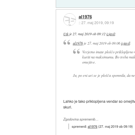
al1976
::
27. maj 2019, 09:19
Utk
je
27. maj 2019 ob 09:12
izjavil
:
al1976
je
27. maj 2019 ob 09:06
izjavil
:
Verjetno imate ploščo priklopljeno
kuriti na maksimumu. Bo treba malo
omejitve.
Ja, po eni uri se je plošča spomnila, da ne
Lahko je tako priklopljena vendar so omejitv
skuri.
Zgodovina sprememb…
spremenil:
al1976
(
27. maj 2019 ob 09:19
)