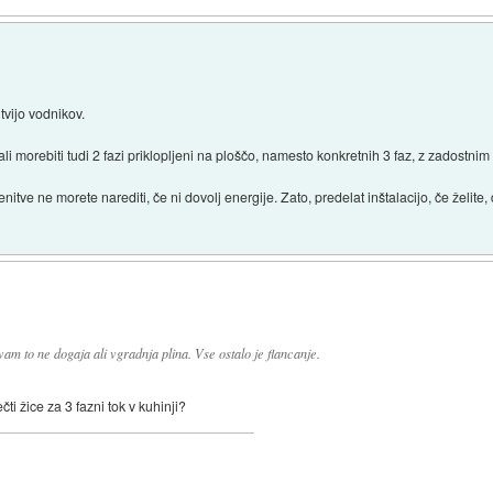
tvijo vodnikov.
ali morebiti tudi 2 fazi priklopljeni na ploščo, namesto konkretnih 3 faz, z zadostni
ve ne morete narediti, če ni dovolj energije. Zato, predelat inštalacijo, če želite,
 vam to ne dogaja ali vgradnja plina. Vse ostalo je flancanje.
čti žice za 3 fazni tok v kuhinji?