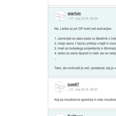
starfotr
::
27. maj 2019, 09:25
Ne. Lahko so pri OP imeli več scenarijev.
1. zamenjali so staro plato oz štedilnik z in
2. imajo samo 1 fazniu priklop v bajti in ne
3. imeli so butastega projektanta in štromarja
4. lahko so samo šparali in rekli, da ne rabijo
...
Tako, da možnosti je več, vprašanje, kaj je v
joze67
::
27. maj 2019, 09:27
Kaj pa neustrezna vgradnja in zato neustrezno
Daliborg