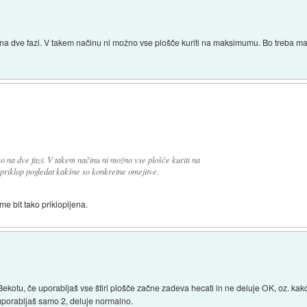
 na dve fazi. V takem načinu ni možno vse plošče kuriti na maksimumu. Bo treba ma
o na dve fazi. V takem načinu ni možno vse plošče kuriti na
riklop pogledat kakšne so konkretne omejitve.
me bit tako priklopljena.
kotu, če uporabljaš vse štiri plošče začne zadeva hecati in ne deluje OK, oz. kak
Ko uporabljaš samo 2, deluje normalno.