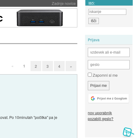
Išči:
Zadnje novice
Prijava
«
1
2
3
4
»
Zapomni si me
nov uporabnik
rkovat. Po 10minutah "počitka" pa je
pozabili geslo?