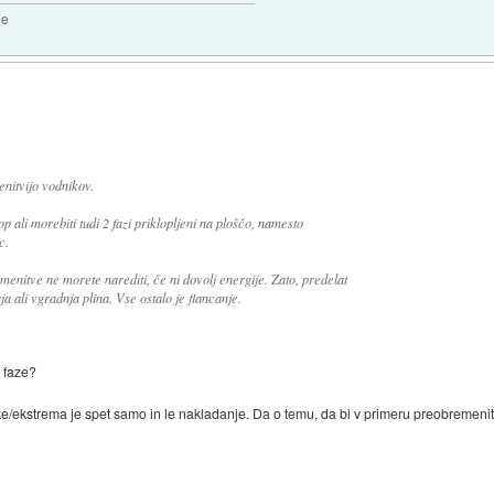
2e
nitvijo vodnikov.
p ali morebiti tudi 2 fazi priklopljeni na ploščo, namesto
c.
nitve ne morete narediti, če ni dovolj energije. Zato, predelat
ja ali vgradnja plina. Vse ostalo je flancanje.
i faze?
ke/ekstrema je spet samo in le nakladanje. Da o temu, da bi v primeru preobremeni