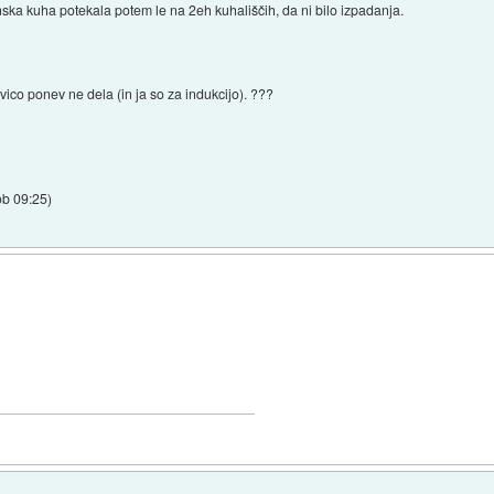
anska kuha potekala potem le na 2eh kuhališčih, da ni bilo izpadanja.
ovico ponev ne dela (in ja so za indukcijo). ???
ob 09:25
)