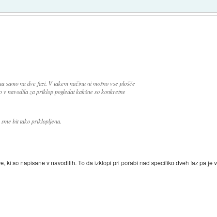
 na samo na dve fazi. V takem načinu ni možno vse plošče
 v navodila za priklop pogledat kakšne so konkretne
 sme bit tako priklopljena.
e, ki so napisane v navodilih. To da izklopi pri porabi nad specifiko dveh faz pa j