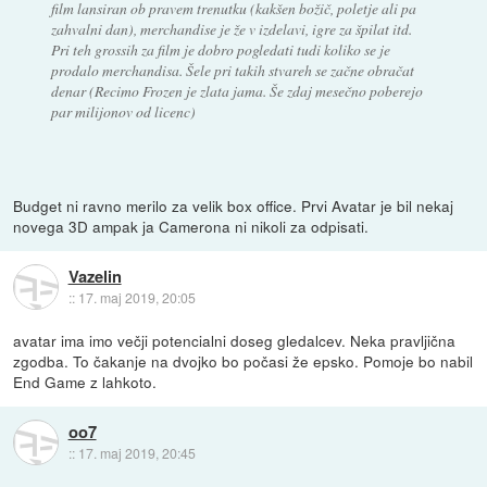
film lansiran ob pravem trenutku (kakšen božič, poletje ali pa
zahvalni dan), merchandise je že v izdelavi, igre za špilat itd.
Pri teh grossih za film je dobro pogledati tudi koliko se je
prodalo merchandisa. Šele pri takih stvareh se začne obračat
denar (Recimo Frozen je zlata jama. Še zdaj mesečno poberejo
par milijonov od licenc)
Budget ni ravno merilo za velik box office. Prvi Avatar je bil nekaj
novega 3D ampak ja Camerona ni nikoli za odpisati.
Vazelin
::
17. maj 2019, 20:05
avatar ima imo večji potencialni doseg gledalcev. Neka pravljična
zgodba. To čakanje na dvojko bo počasi že epsko. Pomoje bo nabil
End Game z lahkoto.
oo7
::
17. maj 2019, 20:45