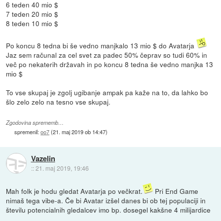
6 teden 40 mio $
7 teden 20 mio $
8 teden 10 mio $
Po koncu 8 tedna bi še vedno manjkalo 13 mio $ do Avatarja
Jaz sem računal za cel svet za padec 50% čeprav so tudi 60% in
več po nekaterih državah in po koncu 8 tedna še vedno manjka 13
mio $
To vse skupaj je zgolj ugibanje ampak pa kaže na to, da lahko bo
šlo zelo zelo na tesno vse skupaj.
Zgodovina sprememb…
spremenil:
oo7
(
21. maj 2019 ob 14:47
)
Vazelin
::
21. maj 2019, 19:46
Mah folk je hodu gledat Avatarja po večkrat.
Pri End Game
nimaš tega vibe-a. Če bi Avatar izšel danes bi ob tej populaciji in
številu potencialnih gledalcev imo bp. dosegel kakšne 4 milijardice