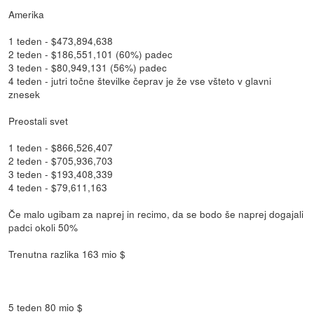
Amerika
1 teden - $473,894,638
2 teden - $186,551,101 (60%) padec
3 teden - $80,949,131 (56%) padec
4 teden - jutri točne številke čeprav je že vse všteto v glavni
znesek
Preostali svet
1 teden - $866,526,407
2 teden - $705,936,703
3 teden - $193,408,339
4 teden - $79,611,163
Če malo ugibam za naprej in recimo, da se bodo še naprej dogajali
padci okoli 50%
Trenutna razlika 163 mio $
5 teden 80 mio $