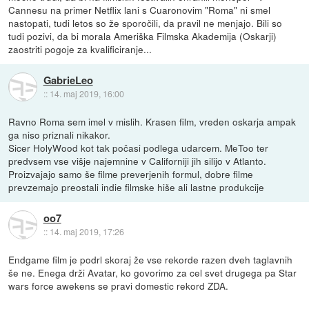
Cannesu na primer Netflix lani s Cuaronovim "Roma" ni smel
nastopati, tudi letos so že sporočili, da pravil ne menjajo. Bili so
tudi pozivi, da bi morala Ameriška Filmska Akademija (Oskarji)
zaostriti pogoje za kvalificiranje...
GabrieLeo
::
14. maj 2019, 16:00
Ravno Roma sem imel v mislih. Krasen film, vreden oskarja ampak
ga niso priznali nikakor.
Sicer HolyWood kot tak počasi podlega udarcem. MeToo ter
predvsem vse višje najemnine v Californiji jih silijo v Atlanto.
Proizvajajo samo še filme preverjenih formul, dobre filme
prevzemajo preostali indie filmske hiše ali lastne produkcije
oo7
::
14. maj 2019, 17:26
Endgame film je podrl skoraj že vse rekorde razen dveh taglavnih
še ne. Enega drži Avatar, ko govorimo za cel svet drugega pa Star
wars force awekens se pravi domestic rekord ZDA.