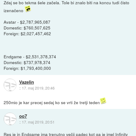
Zdaj se bo tekma šele začela. Tole bi znalo biti na koncu tudi čisto
izenačeno
Avatar - $2,787,965,087
Domestic: $760,507,625
Foreign: $2,027,457,462
Endgame - $2,531,378,374
Domestic: $737,978,374
Foreign: $1,793,400,000
Vazelin
::
17. maj 2019, 20:46
250mio je kar precej sedaj ko se vrti že tretji teden
oo7
::
17. maj 2019, 20:51
Res je in Endgame ima trenutno večji padec kot ga je imel Infinity