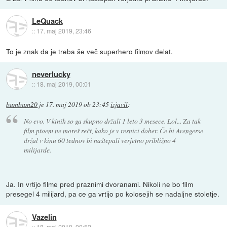
LeQuack
::
17. maj 2019, 23:46
To je znak da je treba še več superhero filmov delat.
neverlucky
::
18. maj 2019, 00:01
bambam20
je
17. maj 2019 ob 23:45
izjavil
:
No evo. V kinih so ga skupno držali 1 leto 3 mesece. Lol... Za tak
film ptoem ne moreš rečt, kako je v resnici dober. Če bi Avengerse
držal v kinu 60 tednov bi naštepali verjetno približno 4
milijarde.
Ja. In vrtijo filme pred praznimi dvoranami. Nikoli ne bo film
presegel 4 milijard, pa ce ga vrtijo po kolosejih se nadaljne stoletje.
Vazelin
::
18. maj 2019, 00:52