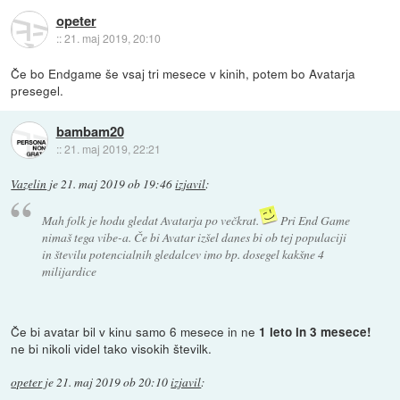
opeter
::
21. maj 2019, 20:10
Če bo Endgame še vsaj tri mesece v kinih, potem bo Avatarja
presegel.
bambam20
::
21. maj 2019, 22:21
Vazelin
je
21. maj 2019 ob 19:46
izjavil
:
Mah folk je hodu gledat Avatarja po večkrat.
Pri End Game
nimaš tega vibe-a. Če bi Avatar izšel danes bi ob tej populaciji
in številu potencialnih gledalcev imo bp. dosegel kakšne 4
milijardice
Če bi avatar bil v kinu samo 6 mesece in ne
1 leto in 3 mesece!
ne bi nikoli videl tako visokih številk.
opeter
je
21. maj 2019 ob 20:10
izjavil
: