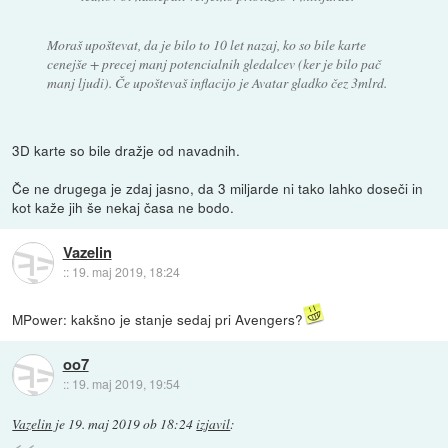
Moraš upoštevat, da je bilo to 10 let nazaj, ko so bile karte
cenejše + precej manj potencialnih gledalcev (ker je bilo pač
manj ljudi). Če upoštevaš inflacijo je Avatar gladko čez 3mlrd.
3D karte so bile dražje od navadnih.
Če ne drugega je zdaj jasno, da 3 miljarde ni tako lahko doseči in
kot kaže jih še nekaj časa ne bodo.
Vazelin
::
19. maj 2019, 18:24
MPower: kakšno je stanje sedaj pri Avengers?
oo7
::
19. maj 2019, 19:54
Vazelin
je
19. maj 2019 ob 18:24
izjavil
: