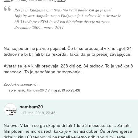
Res je in Endgame ima trenutno večji padec kot ga je imel
Infinity war. Ampak vseeno Endgame je 3 tedne v kinu Avatar je
bil 33 tednov v ZDA in več kot 60 tednov drugje po svetu
december 2009 - marec 2011
No, sej potem si pa vse pojasnil. Če bi se predbajal v kinu zgolj 24
tednov ne bi bil niti blizu rekorda. Tako, da je to precej zavajajoče.
Avatar se je v kinih predvajal 238 dni oz. 34 tednov. To je več kot 8
mesecev.. To je nepošteno nategovanje.
Zgodovina sprememb…
spremenilo:
bambam20
(
17. maj 2019 ob 23:43
)
bambam20
::
17. maj 2019, 23:45
No evo. V kinih so ga skupno držali 1 leto 3 mesece. Lol... Za tak
film ptoem ne moreš rečt, kako je v resnici dober. Če bi Avengerse
držal v kinu 60 tednov bi naštepali verjetno približno 4 milijarde.