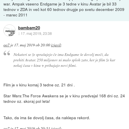
war. Ampak vseeno Endgame je 3 tedne v kinu Avatar je bil 33
tednov v ZDA in več kot 60 tednov drugje po svetu december 2009
- marec 2011
bambam20
::
17. maj 2019, 23:38
oo7
je
17. maj 2019 ob 20:00
izjavil
:
Nekateri se že sprašujejo če ima Endgame še dovolj moči, da
prehiti Avatar. 250 miljonov ni malo sploh zato, ker je film že kar
nekaj časa v kinu + prihajajo novi filmi.
Film je v kinu komaj 3 tedne oz. 21 dni .
Star Wars:The Force Awakens se je v kinu predvajal 168 dni oz. 24
tednov oz. skoraj pol leta!
Tako, da ima še dovolj časa, da naklepa rekord.
oo7
je
17. maj 2019 ob 20:51
izjavil
: