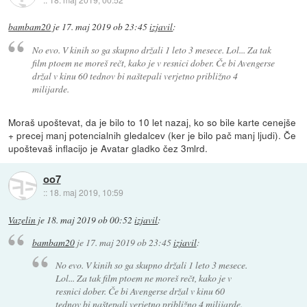
bambam20
je
17. maj 2019 ob 23:45
izjavil
:
No evo. V kinih so ga skupno držali 1 leto 3 mesece. Lol... Za tak
film ptoem ne moreš rečt, kako je v resnici dober. Če bi Avengerse
držal v kinu 60 tednov bi naštepali verjetno približno 4
milijarde.
Moraš upoštevat, da je bilo to 10 let nazaj, ko so bile karte cenejše
+ precej manj potencialnih gledalcev (ker je bilo pač manj ljudi). Če
upoštevaš inflacijo je Avatar gladko čez 3mlrd.
oo7
::
18. maj 2019, 10:59
Vazelin
je
18. maj 2019 ob 00:52
izjavil
:
bambam20
je
17. maj 2019 ob 23:45
izjavil
:
No evo. V kinih so ga skupno držali 1 leto 3 mesece.
Lol... Za tak film ptoem ne moreš rečt, kako je v
resnici dober. Če bi Avengerse držal v kinu 60
tednov bi naštepali verjetno približno 4 milijarde.