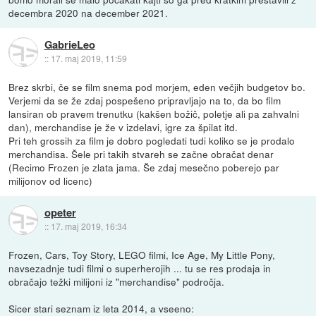
decembra 2020 na december 2021.
GabrieLeo
::
17. maj 2019, 11:59
Brez skrbi, če se film snema pod morjem, eden večjih budgetov bo.
Verjemi da se že zdaj pospešeno pripravljajo na to, da bo film
lansiran ob pravem trenutku (kakšen božič, poletje ali pa zahvalni
dan), merchandise je že v izdelavi, igre za špilat itd.
Pri teh grossih za film je dobro pogledati tudi koliko se je prodalo
merchandisa. Šele pri takih stvareh se začne obračat denar
(Recimo Frozen je zlata jama. Še zdaj mesečno poberejo par
milijonov od licenc)
opeter
::
17. maj 2019, 16:34
Frozen, Cars, Toy Story, LEGO filmi, Ice Age, My Little Pony,
navsezadnje tudi filmi o superherojih ... tu se res prodaja in
obračajo težki milijoni iz "merchandise" področja.
Sicer stari seznam iz leta 2014, a vseeno: