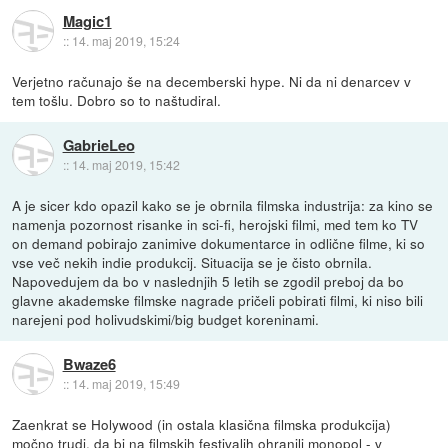
Magic1
::
14. maj 2019, 15:24
Verjetno računajo še na decemberski hype. Ni da ni denarcev v
tem tošlu. Dobro so to naštudiral.
GabrieLeo
::
14. maj 2019, 15:42
A je sicer kdo opazil kako se je obrnila filmska industrija: za kino se
namenja pozornost risanke in sci-fi, herojski filmi, med tem ko TV
on demand pobirajo zanimive dokumentarce in odlične filme, ki so
vse več nekih indie produkcij. Situacija se je čisto obrnila.
Napovedujem da bo v naslednjih 5 letih se zgodil preboj da bo
glavne akademske filmske nagrade pričeli pobirati filmi, ki niso bili
narejeni pod holivudskimi/big budget koreninami.
Bwaze6
::
14. maj 2019, 15:49
Zaenkrat se Holywood (in ostala klasična filmska produkcija)
močno trudi, da bi na filmskih festivalih ohranili monopol - v