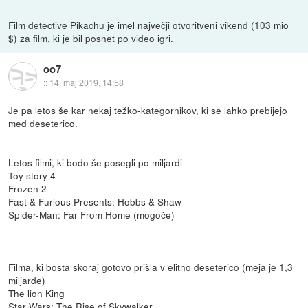
Film detective Pikachu je imel največji otvoritveni vikend (103 mio
$) za film, ki je bil posnet po video igri.
oo7
::
14. maj 2019, 14:58
Je pa letos še kar nekaj težko-kategornikov, ki se lahko prebijejo
med deseterico.
Letos filmi, ki bodo še posegli po miljardi
Toy story 4
Frozen 2
Fast & Furious Presents: Hobbs & Shaw
Spider-Man: Far From Home (mogoče)
Filma, ki bosta skoraj gotovo prišla v elitno deseterico (meja je 1,3
miljarde)
The lion King
Star Wars: The Rise of Skywalker