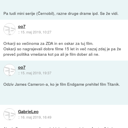
Pa tudi mini serije (Černobil), razne druge drame ipd. Se že vidi.
oo7
::
15. maj 2019, 10:27
Orkarji so večinoma za ZDA in en oskar za tuj film.
Oskarji so nagrajevali dobre filme 15 let in več nazaj zdaj je pa že
preveč politika vmešana kot pa ali je film dober ali ne.
oo7
::
15. maj 2019, 19:37
Odziv James Cameron-a, ko je film Endgame prehitel film Titanik.
GabrieLeo
::
16. maj 2019, 16:49