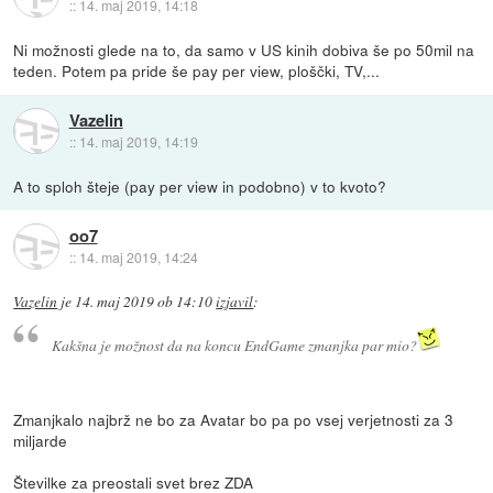
::
14. maj 2019, 14:18
Ni možnosti glede na to, da samo v US kinih dobiva še po 50mil na
teden. Potem pa pride še pay per view, ploščki, TV,...
Vazelin
::
14. maj 2019, 14:19
A to sploh šteje (pay per view in podobno) v to kvoto?
oo7
::
14. maj 2019, 14:24
Vazelin
je
14. maj 2019 ob 14:10
izjavil
:
Kakšna je možnost da na koncu EndGame zmanjka par mio?
Zmanjkalo najbrž ne bo za Avatar bo pa po vsej verjetnosti za 3
miljarde
Številke za preostali svet brez ZDA