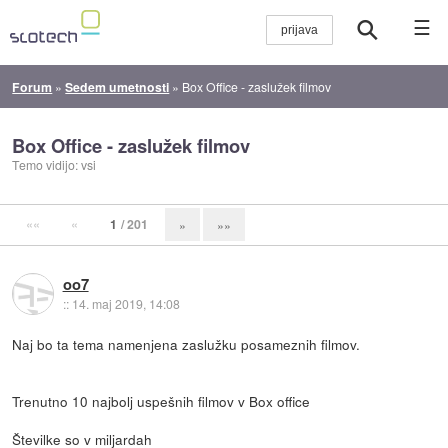
☰
Forum
»
Sedem umetnosti
»
Box Office - zaslužek filmov
Box Office - zaslužek filmov
Temo vidijo: vsi
««
«
1
/ 201
»
»»
oo7
::
14. maj 2019, 14:08
Naj bo ta tema namenjena zaslužku posameznih filmov.
Trenutno 10 najbolj uspešnih filmov v Box office
Številke so v miljardah