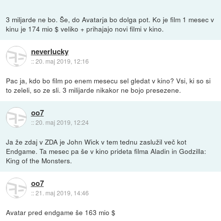
3 miljarde ne bo. Še, do Avatarja bo dolga pot. Ko je film 1 mesec v
kinu je 174 mio $ veliko + prihajajo novi filmi v kino.
neverlucky
::
20. maj 2019, 12:16
Pac ja, kdo bo film po enem mesecu sel gledat v kino? Vsi, ki so si
to zeleli, so ze sli. 3 milijarde nikakor ne bojo presezene.
oo7
::
20. maj 2019, 12:24
Ja že zdaj v ZDA je John Wick v tem tednu zaslužil več kot
Endgame. Ta mesec pa še v kino prideta filma Aladin in Godzilla:
King of the Monsters.
oo7
::
21. maj 2019, 14:46
Avatar pred endgame še 163 mio $