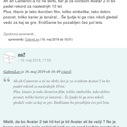
Ah ah Cameron-a nč ne skrbi, ker je za ovinkom Avatar 2 in bo
padel rekord za naslednjih 10 let.
Plus, titanic je tako ikoničen film, toliko simbolike, tako dobro
posnet, toliko karier je lansiral... Še ljudje ki ga niso nikoli gledali
vedo za kaj se gre. EndGame bo pozabljen čez pol leta.
Zgodovina sprememb…
spremenilo:
GabrieLeo
(
16. maj 2019 ob 16:51
)
oo7
::
16. maj 2019, 17:50
GabrieLeo
je
16. maj 2019 ob 16:49
izjavil
:
Ah ah Cameron-a nč ne skrbi, ker je za ovinkom Avatar 2 in bo
padel rekord za naslednjih 10 let.
Plus, titanic je tako ikoničen film, toliko simbolike, tako dobro
posnet, toliko karier je lansiral... Še ljudje ki ga niso nikoli
gledali vedo za kaj se gre. EndGame bo pozabljen čez pol leta.
Misliš, da bo Avatar 2 tak hit kot je bil Avatar ali še večji ? No ja
bomo morali še malo počakati kajti so ga pred kratkim prestavili z