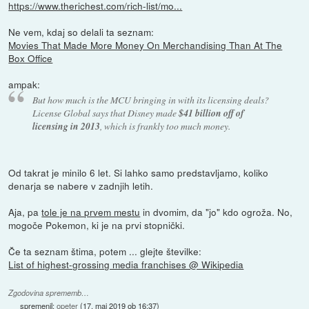
https://www.therichest.com/rich-list/mo...
Ne vem, kdaj so delali ta seznam:
Movies That Made More Money On Merchandising Than At The
Box Office
ampak:
But how much is the MCU bringing in with its licensing deals?
License Global says that Disney made
$41 billion off of
licensing in 2013
, which is frankly too much money.
Od takrat je minilo 6 let. Si lahko samo predstavljamo, koliko
denarja se nabere v zadnjih letih.
Aja, pa
tole je na prvem mestu
in dvomim, da "jo" kdo ogroža. No,
mogoče Pokemon, ki je na prvi stopnički.
Če ta seznam štima, potem ... glejte številke:
List of highest-grossing media franchises @ Wikipedia
Zgodovina sprememb…
spremenil:
opeter
(
17. maj 2019 ob 16:37
)