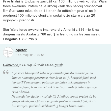
Prve tri dni je Endgame zaslužil kar 100 miljonov več kot Star Wars
force awekens. Potem pa je skoraj vsak dan naprej prevladoval
film Star wars tako, da po 14 dneh če odštejem prve tri se je
prednost 100 miljonov stopila in sedaj je že star wars za 20
miljonov v prednosti.
Star Wars force awekens ima rekord v Ameriki z 936 mio $ na
drugem mestu Avatar z 760 mio $ in trenutno na tretjem mestu
Endgame z 723 mio $.
opeter
::
15. maj 2019, 07:51
GabrieLeo
je
14. maj 2019 ob 15:42
izjavil
:
A je sicer kdo opazil kako se je obrnila filmska industrija: za
kino se namenja pozornost risanke in sci-fi, herojski filmi, med
tem ko TV on demand pobirajo zanimive dokumentarce in
odlične filme, ki so vse več nekih indie produkcij. Situacija se je
čisto obrnila.
Napovedujem da bo v naslednjih 5 letih se zgodil preboj da bo
glavne akademske filmske nagrade pričeli pobirati filmi, ki niso
bili narejeni pod holivudskimi/big budget koreninami.