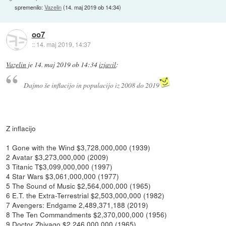
spremenilo:
Vazelin
(
14. maj 2019 ob 14:34
)
oo7
::
14. maj 2019, 14:37
Vazelin
je
14. maj 2019 ob 14:34
izjavil
:
Dajmo še inflacijo in populacijo iz 2008 do 2019
Z inflacijo
1 Gone with the Wind $3,728,000,000 (1939)
2 Avatar $3,273,000,000 (2009)
3 Titanic T$3,099,000,000 (1997)
4 Star Wars $3,061,000,000 (1977)
5 The Sound of Music $2,564,000,000 (1965)
6 E.T. the Extra-Terrestrial $2,503,000,000 (1982)
7 Avengers: Endgame 2,489,371,188 (2019)
8 The Ten Commandments $2,370,000,000 (1956)
9 Doctor Zhivago $2,246,000,000 (1965)