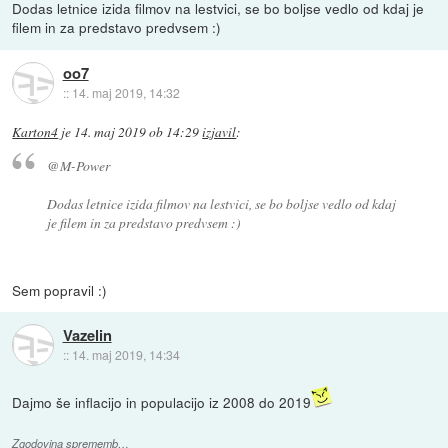
Dodas letnice izida filmov na lestvici, se bo boljse vedlo od kdaj je
filem in za predstavo predvsem :)
oo7
::
14. maj 2019, 14:32
Karton4
je
14. maj 2019 ob 14:29
izjavil
:
@M-Power
Dodas letnice izida filmov na lestvici, se bo boljse vedlo od kdaj
je filem in za predstavo predvsem :)
Sem popravil :)
Vazelin
::
14. maj 2019, 14:34
Dajmo še inflacijo in populacijo iz 2008 do 2019
Zgodovina sprememb…