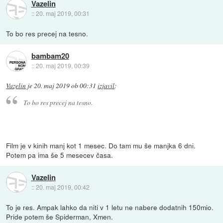
Vazelin
::
20. maj 2019, 00:31
To bo res precej na tesno.
bambam20
::
20. maj 2019, 00:39
Vazelin
je
20. maj 2019 ob 00:31
izjavil
:
To bo res precej na tesno.
Film je v kinih manj kot 1 mesec. Do tam mu še manjka 6 dni.
Potem pa ima še 5 mesecev časa.
Vazelin
::
20. maj 2019, 00:42
To je res. Ampak lahko da niti v 1 letu ne nabere dodatnih 150mio.
Pride potem še Spiderman, Xmen.