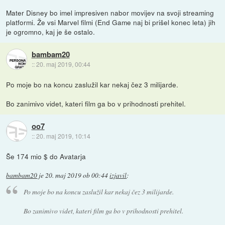
Mater Disney bo imel impresiven nabor movijev na svoji streaming
platformi. Že vsi Marvel filmi (End Game naj bi prišel konec leta) jih
je ogromno, kaj je še ostalo.
bambam20
::
20. maj 2019, 00:44
Po moje bo na koncu zaslužil kar nekaj čez 3 milijarde.
Bo zanimivo videt, kateri film ga bo v prihodnosti prehitel.
oo7
::
20. maj 2019, 10:14
Še 174 mio $ do Avatarja
bambam20
je
20. maj 2019 ob 00:44
izjavil
:
Po moje bo na koncu zaslužil kar nekaj čez 3 milijarde.
Bo zanimivo videt, kateri film ga bo v prihodnosti prehitel.