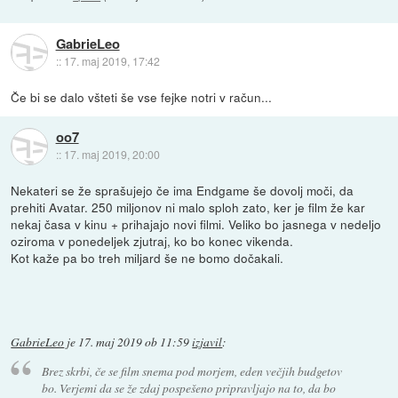
GabrieLeo
::
17. maj 2019, 17:42
Če bi se dalo všteti še vse fejke notri v račun...
oo7
::
17. maj 2019, 20:00
Nekateri se že sprašujejo če ima Endgame še dovolj moči, da
prehiti Avatar. 250 miljonov ni malo sploh zato, ker je film že kar
nekaj časa v kinu + prihajajo novi filmi. Veliko bo jasnega v nedeljo
oziroma v ponedeljek zjutraj, ko bo konec vikenda.
Kot kaže pa bo treh miljard še ne bomo dočakali.
GabrieLeo
je
17. maj 2019 ob 11:59
izjavil
:
Brez skrbi, če se film snema pod morjem, eden večjih budgetov
bo. Verjemi da se že zdaj pospešeno pripravljajo na to, da bo