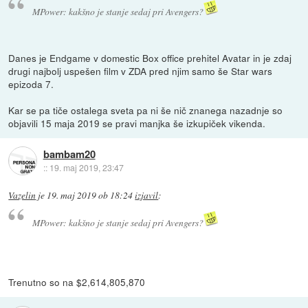
MPower: kakšno je stanje sedaj pri Avengers?
Danes je Endgame v domestic Box office prehitel Avatar in je zdaj
drugi najbolj uspešen film v ZDA pred njim samo še Star wars
epizoda 7.
Kar se pa tiče ostalega sveta pa ni še nič znanega nazadnje so
objavili 15 maja 2019 se pravi manjka še izkupiček vikenda.
bambam20
::
19. maj 2019, 23:47
Vazelin
je
19. maj 2019 ob 18:24
izjavil
:
MPower: kakšno je stanje sedaj pri Avengers?
Trenutno so na $2,614,805,870