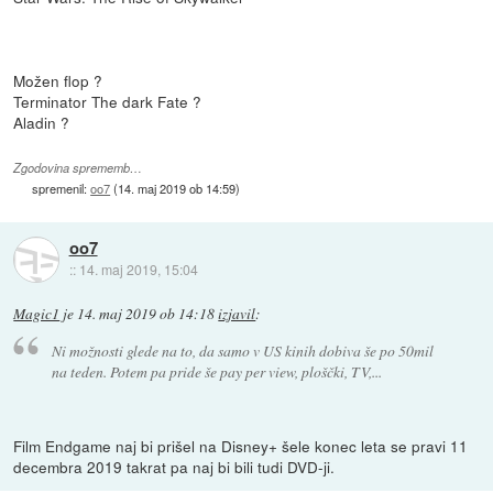
Možen flop ?
Terminator The dark Fate ?
Aladin ?
Zgodovina sprememb…
spremenil:
oo7
(
14. maj 2019 ob 14:59
)
oo7
::
14. maj 2019, 15:04
Magic1
je
14. maj 2019 ob 14:18
izjavil
:
Ni možnosti glede na to, da samo v US kinih dobiva še po 50mil
na teden. Potem pa pride še pay per view, ploščki, TV,...
Film Endgame naj bi prišel na Disney+ šele konec leta se pravi 11
decembra 2019 takrat pa naj bi bili tudi DVD-ji.