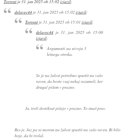
Torrent
je
31. jan 2025 ob 15:02
izjavil
:
delavec44
je
31. jan 2025 ob 15:02
izjavil
:
Torrent
je
31. jan 2025 ob 15:01
izjavil
:
delavec44
je
31. jan 2025 ob 15:00
izjavil
:
Argumenti na nivoju 3
letnega otroka.
Se je na žalost potrebno spustit na vašo
raven, da boste vsaj nekaj razumeli, ker
drugač pišem v prazno.
Ja, troli dostikrat pišejo v prazno. To imaš prav.
Res je. Jaz pa se morem na žalost spustit na vašo raven. Bi bilo
boje, da bi trolal.