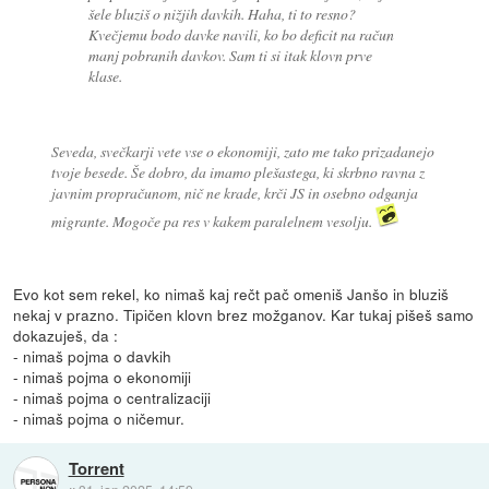
šele bluziš o nižjih davkih. Haha, ti to resno?
Kvečjemu bodo davke navili, ko bo deficit na račun
manj pobranih davkov. Sam ti si itak klovn prve
klase.
Seveda, svečkarji vete vse o ekonomiji, zato me tako prizadanejo
tvoje besede. Še dobro, da imamo plešastega, ki skrbno ravna z
javnim propračunom, nič ne krade, krči JS in osebno odganja
migrante. Mogoče pa res v kakem paralelnem vesolju.
Evo kot sem rekel, ko nimaš kaj rečt pač omeniš Janšo in bluziš
nekaj v prazno. Tipičen klovn brez možganov. Kar tukaj pišeš samo
dokazuješ, da :
- nimaš pojma o davkih
- nimaš pojma o ekonomiji
- nimaš pojma o centralizaciji
- nimaš pojma o ničemur.
Torrent