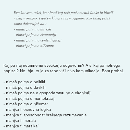
Evo kot sem rekel, ko nimaš kaj rečt pač omeniš Janšo in bluziš
nekaj v prazno. Tipičen klovn brez možganov. Kar tukaj pišeš
samo dokazuješ, da :
- nimaš pojma o davkih
- nimaš pojma o ekonomiji
- nimaš pojma o centralizaciji
- nimaš pojma o ničemur.
Kaj pa naj neumnemu svečkarju odgovorim? A si kaj pametnega
napisal? Ne. Aja, to je za tebe višji nivo komunikacije. Bom probal.
- nimaš pojma o politiki
- nimaš pojma o davkih
- nimaš pojma ne o gospodarstvu ne o ekonimiji
- nimaš pojma o meritokraciji
- nimaš pojma o ničemer
- manjka ti osnovna logika
- manjka ti sposobnost bralnega razumevanja
- manjka ti morala
- manjka ti marsikaj