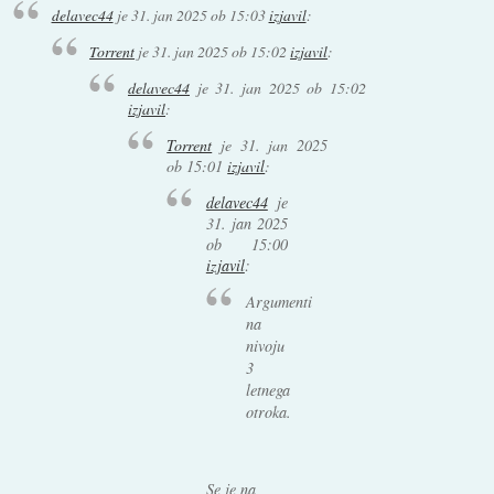
delavec44
je
31. jan 2025 ob 15:03
izjavil
:
Torrent
je
31. jan 2025 ob 15:02
izjavil
:
delavec44
je
31. jan 2025 ob 15:02
izjavil
:
Torrent
je
31. jan 2025
ob 15:01
izjavil
:
delavec44
je
31. jan 2025
ob 15:00
izjavil
:
Argumenti
na
nivoju
3
letnega
otroka.
Se je na