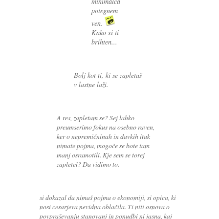
minimalca
potegnem
ven.
Kako si ti
brihten...
Bolj kot ti, ki se zapletaš
v lastne laži.
A res, zapletam se? Sej lahko
preumserimo fokus na osebno raven,
ker o nepremičninah in davkih itak
nimate pojma, mogoče se bote tam
manj osramotili. Kje sem se torej
zapletel? Da vidimo to.
si dokazal da nimaš pojma o ekonomiji, si opica, ki
nosi cesarjeva nevidna oblačila. Ti niti osnova o
povpraševanju stanovanj in ponudbi ni jasna, kaj