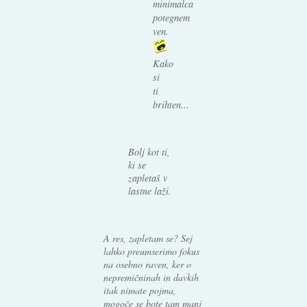
minimalca
potegnem
ven.
Kako
si
ti
brihten...
Bolj kot ti,
ki se
zapletaš v
lastne laži.
A res, zapletam se? Sej
lahko preumserimo fokus
na osebno raven, ker o
nepremičninah in davkih
itak nimate pojma,
mogoče se bote tam manj