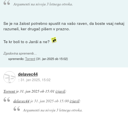
Argumenti na nivoju 3 letnega otroka.
Se je na žalost potrebno spustit na vašo raven, da boste vsaj nekaj
razumeli, ker drugač pišem v prazno.
Te kr boli to o Janši a ne?
Zgodovina sprememb…
spremenilo:
Torrent
(
31. jan 2025 ob 15:02
)
delavec44
::
31. jan 2025, 15:02
Torrent
je
31. jan 2025 ob 15:01
izjavil
:
delavec44
je
31. jan 2025 ob 15:00
izjavil
:
Argumenti na nivoju 3 letnega otroka.