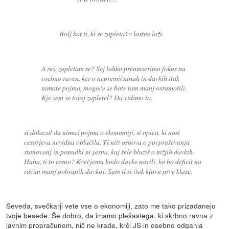
Bolj kot ti, ki se zapletaš v lastne laži.
A res, zapletam se? Sej lahko preumserimo fokus na
osebno raven, ker o nepremičninah in davkih itak
nimate pojma, mogoče se bote tam manj osramotili.
Kje sem se torej zapletel? Da vidimo to.
si dokazal da nimaš pojma o ekonomiji, si opica, ki nosi
cesarjeva nevidna oblačila. Ti niti osnova o povpraševanju
stanovanj in ponudbi ni jasna, kaj šele bluziš o nižjih davkih.
Haha, ti to resno? Kvečjemu bodo davke navili, ko bo deficit na
račun manj pobranih davkov. Sam ti si itak klovn prve klase.
Seveda, svečkarji vete vse o ekonomiji, zato me tako prizadanejo
tvoje besede. Še dobro, da imamo plešastega, ki skrbno ravna z
javnim propračunom, nič ne krade, krči JS in osebno odganja