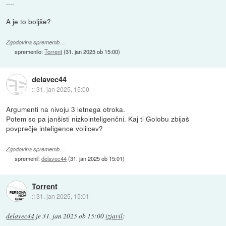
....
A je to boljše?
Zgodovina sprememb…
spremenilo:
Torrent
(
31. jan 2025 ob 15:00
)
delavec44
::
31. jan 2025, 15:00
Argumenti na nivoju 3 letnega otroka.
Potem so pa janšisti nizkointeligenčni. Kaj ti Golobu zbijaš
povprečje inteligence volilcev?
Zgodovina sprememb…
spremenil:
delavec44
(
31. jan 2025 ob 15:01
)
Torrent
::
31. jan 2025, 15:01
delavec44
je
31. jan 2025 ob 15:00
izjavil
: