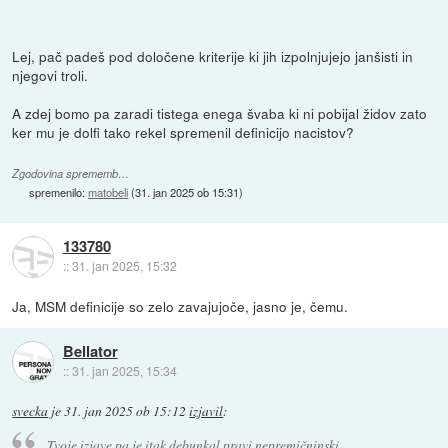
Lej, pač padeš pod določene kriterije ki jih izpolnjujejo janšisti in
njegovi troli.
A zdej bomo pa zaradi tistega enega švaba ki ni pobijal židov zato
ker mu je dolfi tako rekel spremenil definicijo nacistov?
Zgodovina sprememb…
spremenilo:
matobeli
(
31. jan 2025 ob 15:31
)
133780
::
31. jan 2025, 15:32
Ja, MSM definicije so zelo zavajujoče, jasno je, čemu.
Bellator
::
31. jan 2025, 15:34
svecka
je
31. jan 2025 ob 15:12
izjavil
:
Tvoje izjave pa je itak debunkal pravi nepremičninski