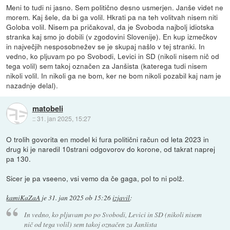
Meni to tudi ni jasno. Sem politično desno usmerjen. Janše videt ne
morem. Kaj šele, da bi ga volil. Hkrati pa na teh volitvah nisem niti
Goloba volil. Nisem pa pričakoval, da je Svoboda najbolj idiotska
stranka kaj smo jo dobili (v zgodovini Slovenije). En kup izmečkov
in največjih nesposobnežev se je skupaj našlo v tej stranki. In
vedno, ko pljuvam po po Svobodi, Levici in SD (nikoli nisem nič od
tega volil) sem takoj označen za Janšista (katerega tudi nisem
nikoli volil. In nikoli ga ne bom, ker ne bom nikoli pozabil kaj nam je
nazadnje delal).
matobeli
::
31. jan 2025, 15:27
O trolih govorita en model ki fura politični račun od leta 2023 in
drug ki je naredil 10strani odgovorov do korone, od takrat naprej
pa 130.
Sicer je pa vseeno, vsi vemo da če gaga, pol to ni polž.
kamiKaZaA
je
31. jan 2025 ob 15:26
izjavil
:
In vedno, ko pljuvam po po Svobodi, Levici in SD (nikoli nisem
nič od tega volil) sem takoj označen za Janšista