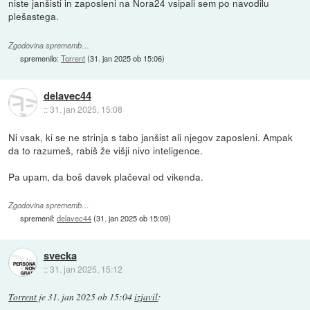
niste janšisti in zaposleni na Nora24 vsipali sem po navodilu
plešastega.
Zgodovina sprememb…
spremenilo:
Torrent
(
31. jan 2025 ob 15:06
)
delavec44
::
31. jan 2025, 15:08
Ni vsak, ki se ne strinja s tabo janšist ali njegov zaposleni. Ampak
da to razumeš, rabiš že višji nivo inteligence.
Pa upam, da boš davek plačeval od vikenda.
Zgodovina sprememb…
spremenil:
delavec44
(
31. jan 2025 ob 15:09
)
svecka
::
31. jan 2025, 15:12
Torrent
je
31. jan 2025 ob 15:04
izjavil
: