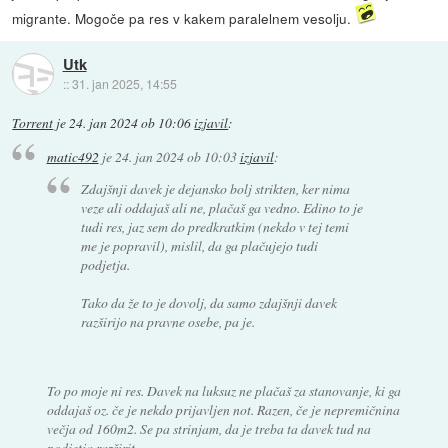
migrante. Mogoče pa res v kakem paralelnem vesolju.
Utk
::
31. jan 2025, 14:55
Torrent
je
24. jan 2024 ob 10:06
izjavil
:
matic492
je
24. jan 2024 ob 10:03
izjavil
:
Zdajšnji davek je dejansko bolj strikten, ker nima
veze ali oddajaš ali ne, plačaš ga vedno. Edino to je
tudi res, jaz sem do predkratkim (nekdo v tej temi
me je popravil), mislil, da ga plačujejo tudi
podjetja.
Tako da že to je dovolj, da samo zdajšnji davek
razširijo na pravne osebe, pa je.
To po moje ni res. Davek na luksuz ne plačaš za stanovanje, ki ga
oddajaš oz. če je nekdo prijavljen not. Razen, če je nepremičnina
večja od 160m2. Se pa strinjam, da je treba ta davek tud na
podjetja razširit.