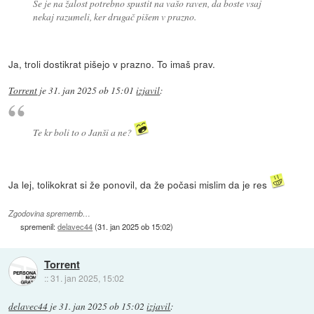
Se je na žalost potrebno spustit na vašo raven, da boste vsaj
nekaj razumeli, ker drugač pišem v prazno.
Ja, troli dostikrat pišejo v prazno. To imaš prav.
Torrent
je
31. jan 2025 ob 15:01
izjavil
:
Te kr boli to o Janši a ne?
Ja lej, tolikokrat si že ponovil, da že počasi mislim da je res
Zgodovina sprememb…
spremenil:
delavec44
(
31. jan 2025 ob 15:02
)
Torrent
::
31. jan 2025, 15:02
delavec44
je
31. jan 2025 ob 15:02
izjavil
: