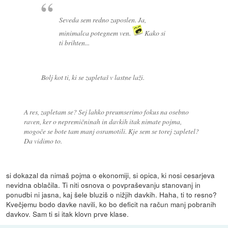
Seveda sem redno zaposlen. Ja,
minimalca potegnem ven.
Kako si
ti brihten...
Bolj kot ti, ki se zapletaš v lastne laži.
A res, zapletam se? Sej lahko preumserimo fokus na osebno
raven, ker o nepremičninah in davkih itak nimate pojma,
mogoče se bote tam manj osramotili. Kje sem se torej zapletel?
Da vidimo to.
si dokazal da nimaš pojma o ekonomiji, si opica, ki nosi cesarjeva
nevidna oblačila. Ti niti osnova o povpraševanju stanovanj in
ponudbi ni jasna, kaj šele bluziš o nižjih davkih. Haha, ti to resno?
Kvečjemu bodo davke navili, ko bo deficit na račun manj pobranih
davkov. Sam ti si itak klovn prve klase.