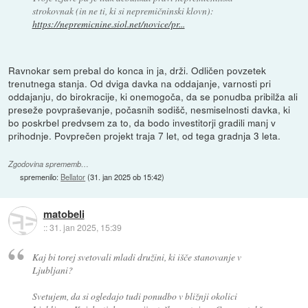
strokovnak (in ne ti, ki si nepremičninski klovn):
https://nepremicnine.siol.net/novice/pr...
Ravnokar sem prebal do konca in ja, drži. Odličen povzetek
trenutnega stanja. Od dviga davka na oddajanje, varnosti pri
oddajanju, do birokracije, ki onemogoča, da se ponudba pribilža ali
preseže povpraševanje, počasnih sodišč, nesmiselnosti davka, ki
bo poskrbel predvsem za to, da bodo investitorji gradili manj v
prihodnje. Povprečen projekt traja 7 let, od tega gradnja 3 leta.
Zgodovina sprememb…
spremenilo:
Bellator
(
31. jan 2025 ob 15:42
)
matobeli
::
31. jan 2025, 15:39
Kaj bi torej svetovali mladi družini, ki išče stanovanje v
Ljubljani?
Svetujem, da si ogledajo tudi ponudbo v bližnji okolici