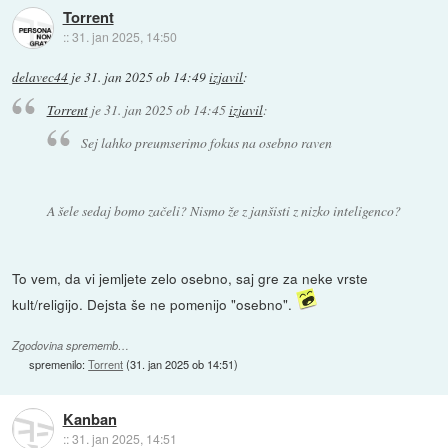
Torrent
::
31. jan 2025, 14:50
delavec44
je
31. jan 2025 ob 14:49
izjavil
:
Torrent
je
31. jan 2025 ob 14:45
izjavil
:
Sej lahko preumserimo fokus na osebno raven
A šele sedaj bomo začeli? Nismo že z janšisti z nizko inteligenco?
To vem, da vi jemljete zelo osebno, saj gre za neke vrste
kult/religijo. Dejsta še ne pomenijo "osebno".
Zgodovina sprememb…
spremenilo:
Torrent
(
31. jan 2025 ob 14:51
)
Kanban
::
31. jan 2025, 14:51