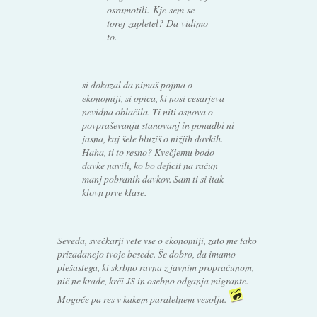
osramotili. Kje sem se
torej zapletel? Da vidimo
to.
si dokazal da nimaš pojma o
ekonomiji, si opica, ki nosi cesarjeva
nevidna oblačila. Ti niti osnova o
povpraševanju stanovanj in ponudbi ni
jasna, kaj šele bluziš o nižjih davkih.
Haha, ti to resno? Kvečjemu bodo
davke navili, ko bo deficit na račun
manj pobranih davkov. Sam ti si itak
klovn prve klase.
Seveda, svečkarji vete vse o ekonomiji, zato me tako
prizadanejo tvoje besede. Še dobro, da imamo
plešastega, ki skrbno ravna z javnim propračunom,
nič ne krade, krči JS in osebno odganja migrante.
Mogoče pa res v kakem paralelnem vesolju.