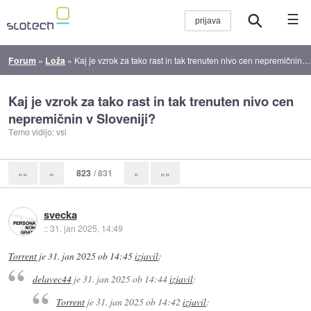
☰
Forum
»
Loža
»
Kaj je vzrok za tako rast in tak trenuten nivo cen nepremičnin v Sloveniji?
Kaj je vzrok za tako rast in tak trenuten nivo cen
nepremičnin v Sloveniji?
Temo vidijo: vsi
823
/ 831
««
«
»
»»
svecka
::
31. jan 2025, 14:49
Torrent
je
31. jan 2025 ob 14:45
izjavil
:
delavec44
je
31. jan 2025 ob 14:44
izjavil
:
Torrent
je
31. jan 2025 ob 14:42
izjavil
: