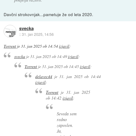
Davčni strokovnjak...pametuje že od leta 2020.
svecka
::
31. jan 2025, 14:56
Torrent
je
31. jan 2025 ob 14:54
izjavil
:
svecka
je
31. jan 2025 ob 14:49
izjavil
:
Torrent
je
31. jan 2025 ob 14:45
izjavil
:
delavec44
je
31. jan 2025 ob 14:44
izjavil
:
Torrent
je
31. jan 2025
ob 14:42
izjavil
:
Seveda sem
redno
zaposlen.
Ja,