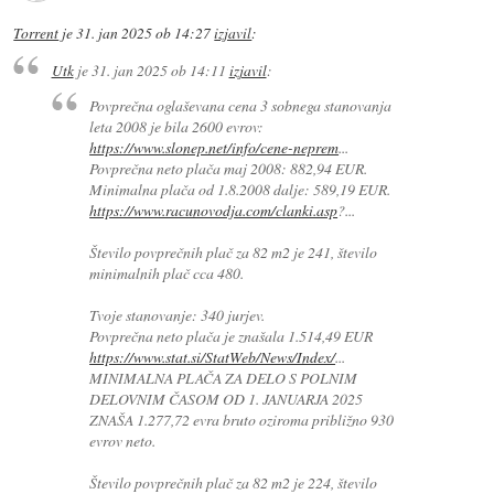
Torrent
je
31. jan 2025 ob 14:27
izjavil
:
Utk
je
31. jan 2025 ob 14:11
izjavil
:
Povprečna oglaševana cena 3 sobnega stanovanja
leta 2008 je bila 2600 evrov:
https://www.slonep.net/info/cene-neprem
...
Povprečna neto plača maj 2008: 882,94 EUR.
Minimalna plača od 1.8.2008 dalje: 589,19 EUR.
https://www.racunovodja.com/clanki.asp
?...
Število povprečnih plač za 82 m2 je 241, število
minimalnih plač cca 480.
Tvoje stanovanje: 340 jurjev.
Povprečna neto plača je znašala 1.514,49 EUR
https://www.stat.si/StatWeb/News/Index/
...
MINIMALNA PLAČA ZA DELO S POLNIM
DELOVNIM ČASOM OD 1. JANUARJA 2025
ZNAŠA 1.277,72 evra bruto oziroma približno 930
evrov neto.
Število povprečnih plač za 82 m2 je 224, število