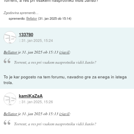
Torrent, a res pri vsakem nasprotniku vidiš Janšo?
Zgodovina sprememb…
spremenilo:
Bellator
(
31. jan 2025 ob 15:14
)
133780
::
31. jan 2025, 15:24
Bellator
je
31. jan 2025 ob 15:13
izjavil
:
Torrent, a res pri vsakem nasprotniku vidiš Janšo?
To je kar pogosto na tem forumu, navadno gre za enega in istega
trola.
kamiKaZaA
::
31. jan 2025, 15:26
Bellator
je
31. jan 2025 ob 15:13
izjavil
:
Torrent, a res pri vsakem nasprotniku vidiš Janšo?