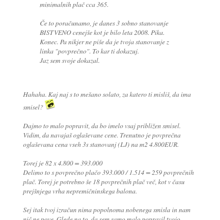
minimalnih plač cca 365.
Če to poračunamo, je danes 3 sobno stanovanje
BISTVENO cenejše kot je bilo leta 2008. Pika.
Konec. Pa nikjer ne piše da je tvoja stanovanje z
linka "povprečno". To kar ti dokazuj.
Jaz sem svoje dokazal.
Hahaha. Kaj naj s to mešano solato, za katero ti misliš, da ima
smisel?
Dajmo to malo popravit, da bo imelo vsaj približen smisel.
Vidim, da navajaš oglaševane cene. Trenutno je povprečna
oglaševana cena vseh 3s stanovanj (LJ) na m2 4.800EUR.
Torej je 82 x 4.800 = 393.000
Delimo to s povprečno plačo 393.000 / 1.514 = 259 povprečnih
plač. Torej je potrebno še 18 povprečnih plač več, kot v času
prejšnjega vrha nepremičninskega balona.
Sej itak tvoj izračun nima popolnoma nobenega smisla in nam
nič ne pove. Glede na to, da sem samo malo popravil tvojo