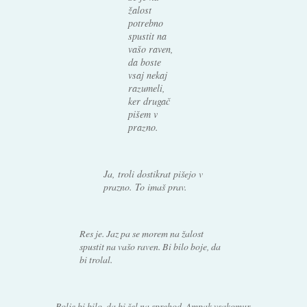
žalost
potrebno
spustit na
vašo raven,
da boste
vsaj nekaj
razumeli,
ker drugač
pišem v
prazno.
Ja, troli dostikrat pišejo v
prazno. To imaš prav.
Res je. Jaz pa se morem na žalost
spustit na vašo raven. Bi bilo boje, da
bi trolal.
Bolje bi bilo, da bi šel na sprehod. Ampak vsakomur