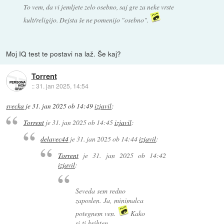
To vem, da vi jemljete zelo osebno, saj gre za neke vrste
kult/religijo. Dejsta še ne pomenijo "osebno".
Moj IQ test te postavi na laž. Še kaj?
Torrent
::
31. jan 2025, 14:54
svecka
je
31. jan 2025 ob 14:49
izjavil
:
Torrent
je
31. jan 2025 ob 14:45
izjavil
:
delavec44
je
31. jan 2025 ob 14:44
izjavil
:
Torrent
je
31. jan 2025 ob 14:42
izjavil
:
Seveda sem redno
zaposlen. Ja, minimalca
potegnem ven.
Kako
si ti brihten...