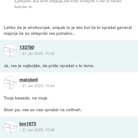
Ljubljane. Kaj dosti drugega jim težko svetujem. Cene so takšne,
kakršne so.
Lahko da je strokovnjak, ampak to je isto kot če bi vprašal general
majorja če so oklepniki res potrebni...
133780
::
31. jan 2025, 15:42
Ja, res je najboljše, da pride vprašat v to temo.
matobeli
::
31. jan 2025, 15:44
Tvoje besede, ne moje.
Sicer pa, vse so nas vprašal na volitvah.
bm1973
::
31. jan 2025, 15:46