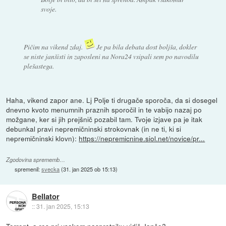
svoje.
Pičim na vikend zdaj.
Je pa bila debata dost boljša, dokler
se niste janšisti in zaposleni na Nora24 vsipali sem po navodilu
plešastega.
Haha, vikend zapor ane. Lj Polje ti drugače sporoča, da si dosegel
dnevno kvoto menumnih praznih sporočil in te vabijo nazaj po
možgane, ker si jih prejšnič pozabil tam. Tvoje izjave pa je itak
debunkal pravi nepremičninski strokovnak (in ne ti, ki si
nepremičninski klovn):
https://nepremicnine.siol.net/novice/pr...
Zgodovina sprememb…
spremenil:
svecka
(
31. jan 2025 ob 15:13
)
Bellator
::
31. jan 2025, 15:13