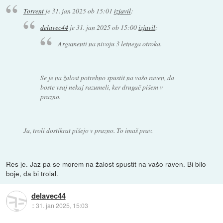
Torrent
je
31. jan 2025 ob 15:01
izjavil
:
delavec44
je
31. jan 2025 ob 15:00
izjavil
:
Argumenti na nivoju 3 letnega otroka.
Se je na žalost potrebno spustit na vašo raven, da
boste vsaj nekaj razumeli, ker drugač pišem v
prazno.
Ja, troli dostikrat pišejo v prazno. To imaš prav.
Res je. Jaz pa se morem na žalost spustit na vašo raven. Bi bilo
boje, da bi trolal.
delavec44
::
31. jan 2025, 15:03