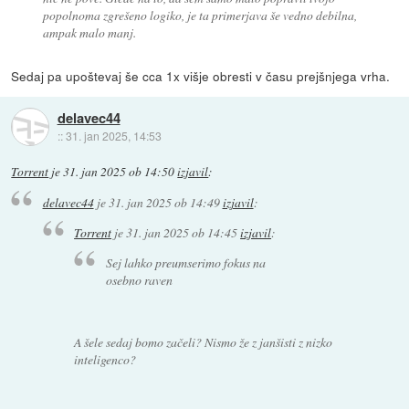
popolnoma zgrešeno logiko, je ta primerjava še vedno debilna,
ampak malo manj.
Sedaj pa upoštevaj še cca 1x višje obresti v času prejšnjega vrha.
delavec44
::
31. jan 2025, 14:53
Torrent
je
31. jan 2025 ob 14:50
izjavil
:
delavec44
je
31. jan 2025 ob 14:49
izjavil
:
Torrent
je
31. jan 2025 ob 14:45
izjavil
:
Sej lahko preumserimo fokus na
osebno raven
A šele sedaj bomo začeli? Nismo že z janšisti z nizko
inteligenco?