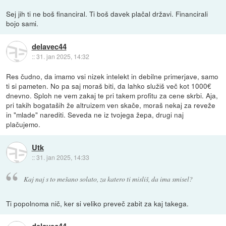
Sej jih ti ne boš financiral. Ti boš davek plačal državi. Financirali
bojo sami.
delavec44
::
31. jan 2025, 14:32
Res čudno, da imamo vsi nizek intelekt in debilne primerjave, samo
ti si pameten. No pa saj moraš biti, da lahko služiš več kot 1000€
dnevno. Sploh ne vem zakaj te pri takem profitu za cene skrbi. Aja,
pri takih bogataših že altruizem ven skače, moraš nekaj za reveže
in "mlade" narediti. Seveda ne iz tvojega žepa, drugi naj
plačujemo.
Utk
::
31. jan 2025, 14:33
Kaj naj s to mešano solato, za katero ti misliš, da ima smisel?
Ti popolnoma nič, ker si veliko preveč zabit za kaj takega.