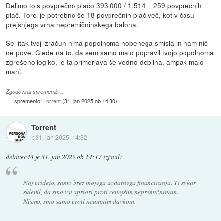
Delimo to s povprečno plačo 393.000 / 1.514 = 259 povprečnih
plač. Torej je potrebno še 18 povprečnih plač več, kot v času
prejšnjega vrha nepremičninskega balona.
Sej itak tvoj izračun nima popolnoma nobenega smisla in nam nič
ne pove. Glede na to, da sem samo malo popravil tvojo popolnoma
zgrešeno logiko, je ta primerjava še vedno debilna, ampak malo
manj.
Zgodovina sprememb…
spremenilo:
Torrent
(
31. jan 2025 ob 14:30
)
Torrent
::
31. jan 2025, 14:32
delavec44
je
31. jan 2025 ob 14:17
izjavil
:
Naj pridejo, samo brez mojega dodatnega financiranja. Ti si kar
sklenil, da smo vsi apriori proti cenejšim nepremičninam.
Nismo, smo samo proti neumnim davkom.