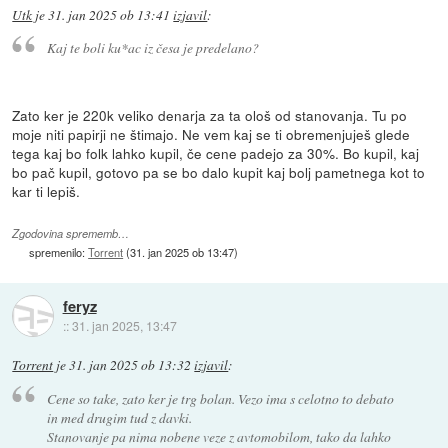
Utk
je
31. jan 2025 ob 13:41
izjavil
:
Kaj te boli ku*ac iz česa je predelano?
Zato ker je 220k veliko denarja za ta ološ od stanovanja. Tu po
moje niti papirji ne štimajo. Ne vem kaj se ti obremenjuješ glede
tega kaj bo folk lahko kupil, če cene padejo za 30%. Bo kupil, kaj
bo pač kupil, gotovo pa se bo dalo kupit kaj bolj pametnega kot to
kar ti lepiš.
Zgodovina sprememb…
spremenilo:
Torrent
(
31. jan 2025 ob 13:47
)
feryz
::
31. jan 2025, 13:47
Torrent
je
31. jan 2025 ob 13:32
izjavil
:
Cene so take, zato ker je trg bolan. Vezo ima s celotno to debato
in med drugim tud z davki.
Stanovanje pa nima nobene veze z avtomobilom, tako da lahko