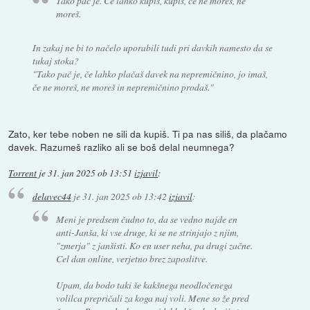
Tako pač je. Če lahko kupiš, kupiš, če ne moreš, ne
moreš.
In zakaj ne bi to načelo uporabili tudi pri davkih namesto da se
tukaj stoka?
"Tako pač je, če lahko plačaš davek na nepremičnino, jo imaš,
če ne moreš, ne moreš in nepremičnino prodaš."
Zato, ker tebe noben ne sili da kupiš. Ti pa nas siliš, da plačamo
davek. Razumeš razliko ali se boš delal neumnega?
Torrent
je
31. jan 2025 ob 13:51
izjavil
:
delavec44
je
31. jan 2025 ob 13:42
izjavil
:
Meni je predsem čudno to, da se vedno najde en
anti-Janša, ki vse druge, ki se ne strinjajo z njim,
"zmerja" z janšisti. Ko en user neha, pa drugi začne.
Cel dan online, verjetno brez zaposlitve.
Upam, da bodo taki še kakšnega neodločenega
volilca prepričali za koga naj voli. Mene so že pred