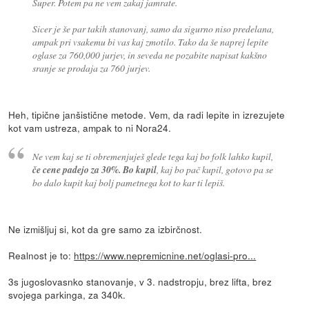
Super. Potem pa ne vem zakaj jamrate.
Sicer je še par takih stanovanj, samo da sigurno niso predelana,
ampak pri vsakemu bi vas kaj zmotilo. Tako da še naprej lepite
oglase za 760,000 jurjev, in seveda ne pozabite napisat kakšno
sranje se prodaja za 760 jurjev.
Heh, tipične janšistične metode. Vem, da radi lepite in izrezujete
kot vam ustreza, ampak to ni Nora24.
Ne vem kaj se ti obremenjuješ glede tega kaj bo folk lahko kupil,
če cene padejo za 30%. Bo kupil
, kaj bo pač kupil, gotovo pa se
bo dalo kupit kaj bolj pametnega kot to kar ti lepiš.
Ne izmišljuj si, kot da gre samo za izbirčnost.
Realnost je to:
https://www.nepremicnine.net/oglasi-pro...
3s jugoslovasnko stanovanje, v 3. nadstropju, brez lifta, brez
svojega parkinga, za 340k.