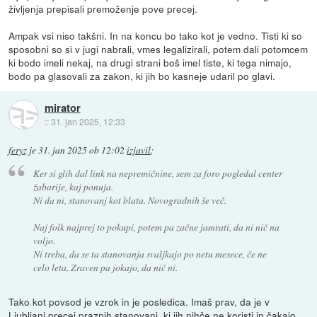
življenja prepisali premoženje pove precej.
Ampak vsi niso takšni. In na koncu bo tako kot je vedno. Tisti ki so
sposobni so si v jugi nabrali, vmes legalizirali, potem dali potomcem
ki bodo imeli nekaj, na drugi strani boš imel tiste, ki tega nimajo,
bodo pa glasovali za zakon, ki jih bo kasneje udaril po glavi.
mirator
::
31. jan 2025, 12:33
feryz
je
31. jan 2025 ob 12:02
izjavil
:
Ker si glih dal link na nepremičnine, sem za foro pogledal center
žabarije, kaj ponuja.
Ni da ni, stanovanj kot blata. Novogradnih še več.
Naj folk najprej to pokupi, potem pa začne jamrati, da ni nič na
voljo.
Ni treba, da se ta stanovanja svaljkajo po netu mesece, če ne
celo leta. Zraven pa jokajo, da nič ni.
Tako kot povsod je vzrok in je posledica. Imaš prav, da je v
Ljubljani precej praznih stanovanj, ki jih nihče ne koristi in čakajo