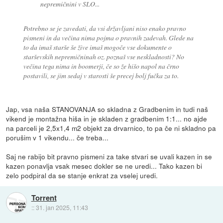
nepremičnini v SLO...
Potrebno se je zavedati, da vsi državljani niso enako pravno
pismeni in da večina nima pojma o pravnih zadevah. Glede na
to da imaš starše še žive imaš mogoče vse dokumente o
starševskih nepremičninah oz. poznaš vse neskladnosti? No
večina tega nima in boomerji, če so že hišo napol na črno
postavili, se jim sedaj v starosti še precej bolj fučka za to.
Jap, vsa naša STANOVANJA so skladna z Gradbenim in tudi naš
vikend je montažna hiša in je skladen z gradbenim 1:1... no ajde
na parceli je 2,5x1,4 m2 objekt za drvarnico, to pa če ni skladno pa
porušim v 1 vikendu... če treba...
Saj ne rabijo bit pravno pismeni za take stvari se uvali kazen in se
kazen ponavlja vsak mesec dokler se ne uredi... Tako kazen bi
zelo podpiral da se stanje enkrat za vselej uredi.
Torrent
::
31. jan 2025, 11:43