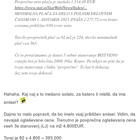
Povprečna neto plača je znašala 1.514,49 EUR
https://www.stat.si/StatWeb/News/Index/...
MINIMALNA PLAČA ZA DELO S POLNIM DELOVNIM
ČASOM OD 1. JANUARJA 2025 ZNAŠA 1.277,72 evra bruto
oziroma približno 930 evrov neto.
Število povprečnih plač za 82 m2 je 224, število minimalnih
plač cca 365.
Če to poračunamo, je danes 3 sobno stanovanje BISTVENO
cenejše kot je bilo leta 2008. Pika. Konec. Pa nikjer ne piše da je
tvoja stanovanje z linka "povprečno". To kar ti dokazuj.
Jaz sem svoje dokazal.
Hahaha. Kaj naj s to mešano solato, za katero ti misliš, da ima
smisel?
Dajmo to malo popravit, da bo imelo vsaj približen smisel. Vidim, da
navajaš oglaševane cene. Trenutno je povprečna oglaševana cena
vseh 3s stanovanj (LJ) na m2 4.800EUR.
Torej je 82 x 4.800 = 393.000