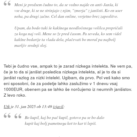
Meni je predsem čudno to, da se vedno najde en anti-Janša, ki
vse druge, ki se ne strinjajo z njim, "zmerja" z janšisti. Ko en user
neha, pa drugi začne. Cel dan online, verjetno brez zaposlitve.
Upam, da bodo taki še kakšnega neodločenega volilca prepričali
za koga naj voli. Mene so že pred časom. Pa seveda, ko sem videl
kakšne bedarije ta vlada dela, plačevati bo moral pa najbolj
marljiv srednji sloj.
Tebi je čudno vse, ampak to je zarad nizkega intelekta. Ne vem pa,
če je to da si janšist posledica nizkega intelekta, al je to da si
janšist razlog za nizki intelekt. Ugibam, da prvo. Pol veš kako smo
eni sposobni, če za podetje lahko zaslužimo v 1 dnevu vsaj
1000EUR, obenem pa se lahko še norčujemo iz neumnih janšistov.
Z levo roko.
Utk
je
31. jan 2025 ob 13:49
izjavil
:
Bo kupil, kaj bo pač kupil, gotovo pa se bo dalo
kupit kaj bolj pametnega kot to kar ti lepiš.