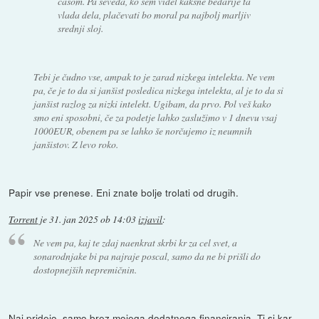
časom. Pa seveda, ko sem videl kakšne bedarije ta
vlada dela, plačevati bo moral pa najbolj marljiv
srednji sloj.
Tebi je čudno vse, ampak to je zarad nizkega intelekta. Ne vem
pa, če je to da si janšist posledica nizkega intelekta, al je to da si
janšist razlog za nizki intelekt. Ugibam, da prvo. Pol veš kako
smo eni sposobni, če za podetje lahko zaslužimo v 1 dnevu vsaj
1000EUR, obenem pa se lahko še norčujemo iz neumnih
janšistov. Z levo roko.
Papir vse prenese. Eni znate bolje trolati od drugih.
Torrent
je
31. jan 2025 ob 14:03
izjavil
:
Ne vem pa, kaj te zdaj naenkrat skrbi kr za cel svet, a
sonarodnjake bi pa najraje poscal, samo da ne bi prišli do
dostopnejših nepremičnin.
Naj pridejo, samo brez mojega dodatnega financiranja. Ti si kar