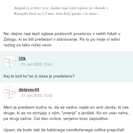
Ampak to je brez veze, dajmo raje lepit oglase za vikende v
Kranjski Gori za 1,5 mio, tisto bolj spada v to temo...
Ne, dajmo raje lepit oglase poslovnih prostorov v nekih hišah v
Zalogu, ki so bili predelani v stanovanje. Pa to po moje ni edini
razlog za tako nizko ceno.
Utk
::
31. jan 2025, 13:41
Kaj te boli ku*ac iz česa je predelano?
delavec44
::
31. jan 2025, 13:42
Meni je predsem čudno to, da se vedno najde en anti-Janša, ki vse
druge, ki se ne strinjajo z njim, "zmerja" z janšisti. Ko en user neha,
pa drugi začne. Cel dan online, verjetno brez zaposlitve.
Upam, da bodo taki še kakšnega neodločenega volilca prepričali