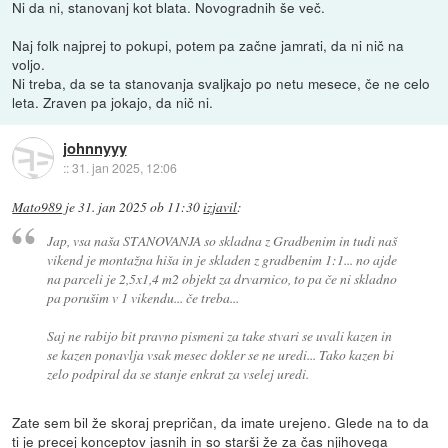
Ni da ni, stanovanj kot blata. Novogradnih še več.
Naj folk najprej to pokupi, potem pa začne jamrati, da ni nič na
voljo.
Ni treba, da se ta stanovanja svaljkajo po netu mesece, če ne celo
leta. Zraven pa jokajo, da nič ni.
johnnyyy
::
31. jan 2025, 12:06
Mato989
je
31. jan 2025 ob 11:30
izjavil
:
Jap, vsa naša STANOVANJA so skladna z Gradbenim in tudi naš
vikend je montažna hiša in je skladen z gradbenim 1:1... no ajde
na parceli je 2,5x1,4 m2 objekt za drvarnico, to pa če ni skladno
pa porušim v 1 vikendu... če treba...
Saj ne rabijo bit pravno pismeni za take stvari se uvali kazen in
se kazen ponavlja vsak mesec dokler se ne uredi... Tako kazen bi
zelo podpiral da se stanje enkrat za vselej uredi.
Zate sem bil že skoraj prepričan, da imate urejeno. Glede na to da
ti je precej konceptov jasnih in so starši že za čas njihovega