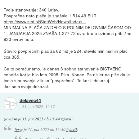
Tvoje stanovanje: 340 jurjev.
Povprečna neto plača je znašala 1.514,49 EUR
https://www.stat.si/StatWeb/News/Index/...
MINIMALNA PLAČA ZA DELO S POLNIM DELOVNIM ČASOM OD
1. JANUARJA 2025 ZNAŠA 1.277,72 evra bruto oziroma približno
930 evrov neto.
Število povprečnih plač za 82 m2 je 224, število minimalnih plač
cca 365.
Če to poračunamo, je danes 3 sobno stanovanje BISTVENO
cenejše kot je bilo leta 2008. Pika. Konec. Pa nikjer ne piše da je
tvoja stanovanje z linka "povprečno". To kar ti dokazuj.
Jaz sem svoje dokazal.
delavec44
::
31. jan 2025, 14:17
zavajon
je
31. jan 2025 ob 13:44
izjavil
:
feryz
je
31. jan 2025 ob 12:50
izjavil
: