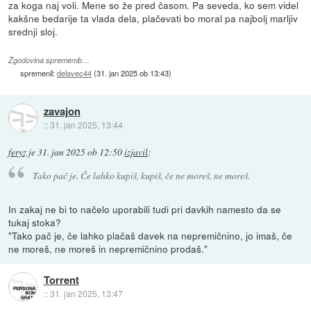
za koga naj voli. Mene so že pred časom. Pa seveda, ko sem videl
kakšne bedarije ta vlada dela, plačevati bo moral pa najbolj marljiv
srednji sloj.
Zgodovina sprememb…
spremenil:
delavec44
(
31. jan 2025 ob 13:43
)
zavajon
::
31. jan 2025, 13:44
feryz
je
31. jan 2025 ob 12:50
izjavil
:
Tako pač je. Če lahko kupiš, kupiš, če ne moreš, ne moreš.
In zakaj ne bi to načelo uporabili tudi pri davkih namesto da se
tukaj stoka?
"Tako pač je, če lahko plačaš davek na nepremičnino, jo imaš, če
ne moreš, ne moreš in nepremičnino prodaš."
Torrent
::
31. jan 2025, 13:47