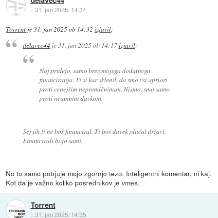
delavec44
::
31. jan 2025, 14:34
Torrent
je
31. jan 2025 ob 14:32
izjavil
:
delavec44
je
31. jan 2025 ob 14:17
izjavil
:
Naj pridejo, samo brez mojega dodatnega
financiranja. Ti si kar sklenil, da smo vsi apriori
proti cenejšim nepremičninam. Nismo, smo samo
proti neumnim davkom.
Sej jih ti ne boš financiral. Ti boš davek plačal državi.
Financirali bojo sami.
No to samo potrjuje mojo zgornjo tezo. Inteligentni komentar, ni kaj.
Kot da je važno koliko posrednikov je vmes.
Torrent
::
31. jan 2025, 14:35