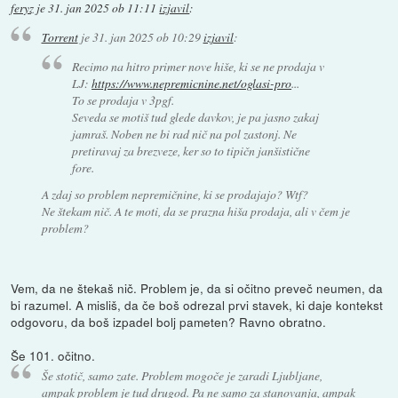
feryz
je
31. jan 2025 ob 11:11
izjavil
:
Torrent
je
31. jan 2025 ob 10:29
izjavil
:
Recimo na hitro primer nove hiše, ki se ne prodaja v
LJ:
https://www.nepremicnine.net/oglasi-pro
...
To se prodaja v 3pgf.
Seveda se motiš tud glede davkov, je pa jasno zakaj
jamraš. Noben ne bi rad nič na pol zastonj. Ne
pretiravaj za brezveze, ker so to tipičn janšistične
fore.
A zdaj so problem nepremičnine, ki se prodajajo? Wtf?
Ne štekam nič. A te moti, da se prazna hiša prodaja, ali v čem je
problem?
Vem, da ne štekaš nič. Problem je, da si očitno preveč neumen, da
bi razumel. A misliš, da če boš odrezal prvi stavek, ki daje kontekst
odgovoru, da boš izpadel bolj pameten? Ravno obratno.
Še 101. očitno.
Še stotič, samo zate. Problem mogoče je zaradi Ljubljane,
ampak problem je tud drugod. Pa ne samo za stanovanja, ampak