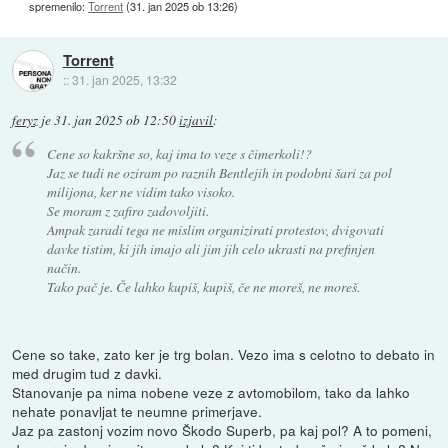
spremenilo:
Torrent
(
31. jan 2025 ob 13:26
)
Torrent
::
31. jan 2025, 13:32
feryz
je
31. jan 2025 ob 12:50
izjavil
:
Cene so kakršne so, kaj ima to veze s čimerkoli!?
Jaz se tudi ne oziram po raznih Bentlejih in podobni šari za pol
milijona, ker ne vidim tako visoko.
Se moram z zafiro zadovoljiti.
Ampak zaradi tega ne mislim organizirati protestov, dvigovati
davke tistim, ki jih imajo ali jim jih celo ukrasti na prefinjen
način.
Tako pač je. Če lahko kupiš, kupiš, če ne moreš, ne moreš.
Cene so take, zato ker je trg bolan. Vezo ima s celotno to debato in
med drugim tud z davki.
Stanovanje pa nima nobene veze z avtomobilom, tako da lahko
nehate ponavljat te neumne primerjave.
Jaz pa zastonj vozim novo Škodo Superb, pa kaj pol? A to pomeni,