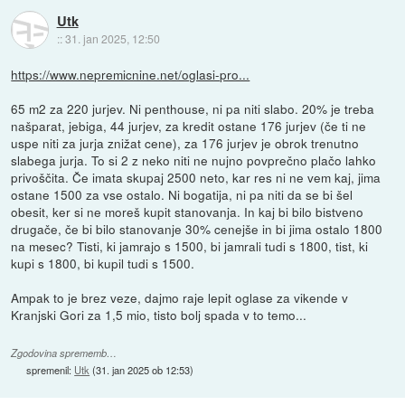
Utk
::
31. jan 2025, 12:50
https://www.nepremicnine.net/oglasi-pro...
65 m2 za 220 jurjev. Ni penthouse, ni pa niti slabo. 20% je treba
našparat, jebiga, 44 jurjev, za kredit ostane 176 jurjev (če ti ne
uspe niti za jurja znižat cene), za 176 jurjev je obrok trenutno
slabega jurja. To si 2 z neko niti ne nujno povprečno plačo lahko
privoščita. Če imata skupaj 2500 neto, kar res ni ne vem kaj, jima
ostane 1500 za vse ostalo. Ni bogatija, ni pa niti da se bi šel
obesit, ker si ne moreš kupit stanovanja. In kaj bi bilo bistveno
drugače, če bi bilo stanovanje 30% cenejše in bi jima ostalo 1800
na mesec? Tisti, ki jamrajo s 1500, bi jamrali tudi s 1800, tist, ki
kupi s 1800, bi kupil tudi s 1500.
Ampak to je brez veze, dajmo raje lepit oglase za vikende v
Kranjski Gori za 1,5 mio, tisto bolj spada v to temo...
Zgodovina sprememb…
spremenil:
Utk
(
31. jan 2025 ob 12:53
)