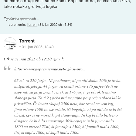
da morejo drugi vozit samo kolo? Kaj ti bo torba, če imaš kolo? No,
tako nekako gre tvoja logika.
Zgodovina sprememb…
spremenilo:
Torrent
(
31. jan 2025 ob 13:34
)
Torrent
::
31. jan 2025, 13:40
Utk
je
31. jan 2025 ob 12:50
izjavil
:
https://www.nepremicnine.net/oglasi-pro...
65 m2 za 220 jurjev. Ni penthouse, ni pa niti slabo. 20% je treba
našparat, jebiga, 44 jurjev, za kredit ostane 176 jurjev (če ti ne
uspe niti za jurja znižat cene), za 176 jurjev je obrok trenutno
slabega jurja. To si 2 z neko niti ne nujno povprečno plačo lahko
privoščita. Če imata skupaj 2500 neto, kar res ni ne vem kaj,
jima ostane 1500 za vse ostalo. Ni bogatija, ni pa niti da se bi šel
obesit, ker si ne moreš kupit stanovanja. In kaj bi bilo bistveno
drugače, če bi bilo stanovanje 30% cenejše in bi jima ostalo
1800 na mesec? Tisti, ki jamrajo s 1500, bi jamrali tudi s 1800,
tist, ki kupi s 1800, bi kupil tudi s 1500.