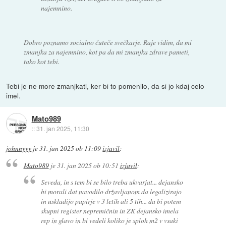
najemnino.
Dobro poznamo socialno čuteče svečkarje. Raje vidim, da mi
zmanjka za najemnino, kot pa da mi zmanjka zdrave pameti,
tako kot tebi.
Tebi je ne more zmanjkati, ker bi to pomenilo, da si jo kdaj celo
imel.
Mato989
::
31. jan 2025, 11:30
johnnyyy
je
31. jan 2025 ob 11:09
izjavil
:
Mato989
je
31. jan 2025 ob 10:51
izjavil
:
Seveda, in s tem bi se bilo treba ukvarjat... dejansko
bi morali dat navodilo državljanom da legalizirajo
in uskladijo papirje v 3 letih ali 5 tih... da bi potem
skupni register nepremičnin in ZK dejansko imela
rep in glavo in bi vedeli koliko je sploh m2 v vsaki