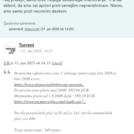
sklenil, da smo vsi apriori proti cenejšim nepremičninam. Nismo,
smo samo proti neumnim davkom.
Zgodovina sprememb…
spremenil:
delavec44
(
31. jan 2025 ob 14:20
)
Torrent
::
31. jan 2025, 14:27
Utk
je
31. jan 2025 ob 14:11
izjavil
:
Povprečna oglaševana cena 3 sobnega stanovanja leta 2008 je
bila 2600 evrov:
https://www.slonep.net/info/cene-neprem...
Povprečna neto plača maj 2008: 882,94 EUR.
Minimalna plača od 1.8.2008 dalje: 589,19 EUR.
https://www.racunovodja.com/clanki.asp?...
Število povprečnih plač za 82 m2 je 241, število minimalnih
plač cca 480.
Tvoje stanovanje: 340 jurjev.