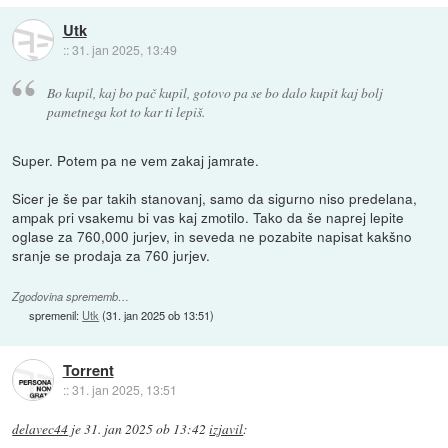
Utk
::
31. jan 2025, 13:49
Bo kupil, kaj bo pač kupil, gotovo pa se bo dalo kupit kaj bolj
pametnega kot to kar ti lepiš.
Super. Potem pa ne vem zakaj jamrate.
Sicer je še par takih stanovanj, samo da sigurno niso predelana,
ampak pri vsakemu bi vas kaj zmotilo. Tako da še naprej lepite
oglase za 760,000 jurjev, in seveda ne pozabite napisat kakšno
sranje se prodaja za 760 jurjev.
Zgodovina sprememb…
spremenil:
Utk
(
31. jan 2025 ob 13:51
)
Torrent
::
31. jan 2025, 13:51
delavec44
je
31. jan 2025 ob 13:42
izjavil
: