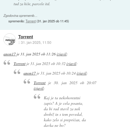
tud za hiše, parcele itd.
Zgodovina sprememb…
spremenilo:
Torrent
(
31. jan 2025 ob 11:45
)
Torrent
::
31. jan 2025, 11:50
anon17
je
31. jan 2025 ob 11:26
izjavil
:
Torrent
je
31. jan 2025 ob 10:32
izjavil
:
anon17
je
31. jan 2025 ob 10:24
izjavil
:
Torrent
je
30. jan 2025 ob 20:07
izjavil
:
Kaj je ta nekohorentni
zapis? A je cela poanta,
da bi rad stavil za nek
drobiž in s tem povedal,
kako zelo si prepričan, da
davka ne bo?