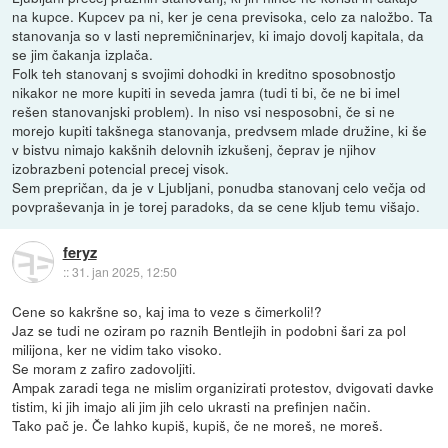
na kupce. Kupcev pa ni, ker je cena previsoka, celo za naložbo. Ta
stanovanja so v lasti nepremičninarjev, ki imajo dovolj kapitala, da
se jim čakanja izplača.
Folk teh stanovanj s svojimi dohodki in kreditno sposobnostjo
nikakor ne more kupiti in seveda jamra (tudi ti bi, če ne bi imel
rešen stanovanjski problem). In niso vsi nesposobni, če si ne
morejo kupiti takšnega stanovanja, predvsem mlade družine, ki še
v bistvu nimajo kakšnih delovnih izkušenj, čeprav je njihov
izobrazbeni potencial precej visok.
Sem prepričan, da je v Ljubljani, ponudba stanovanj celo večja od
povpraševanja in je torej paradoks, da se cene kljub temu višajo.
feryz
::
31. jan 2025, 12:50
Cene so kakršne so, kaj ima to veze s čimerkoli!?
Jaz se tudi ne oziram po raznih Bentlejih in podobni šari za pol
milijona, ker ne vidim tako visoko.
Se moram z zafiro zadovoljiti.
Ampak zaradi tega ne mislim organizirati protestov, dvigovati davke
tistim, ki jih imajo ali jim jih celo ukrasti na prefinjen način.
Tako pač je. Če lahko kupiš, kupiš, če ne moreš, ne moreš.