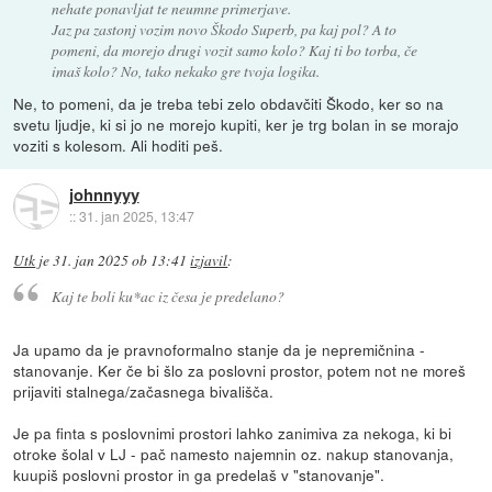
nehate ponavljat te neumne primerjave.
Jaz pa zastonj vozim novo Škodo Superb, pa kaj pol? A to
pomeni, da morejo drugi vozit samo kolo? Kaj ti bo torba, če
imaš kolo? No, tako nekako gre tvoja logika.
Ne, to pomeni, da je treba tebi zelo obdavčiti Škodo, ker so na
svetu ljudje, ki si jo ne morejo kupiti, ker je trg bolan in se morajo
voziti s kolesom. Ali hoditi peš.
johnnyyy
::
31. jan 2025, 13:47
Utk
je
31. jan 2025 ob 13:41
izjavil
:
Kaj te boli ku*ac iz česa je predelano?
Ja upamo da je pravnoformalno stanje da je nepremičnina -
stanovanje. Ker če bi šlo za poslovni prostor, potem not ne moreš
prijaviti stalnega/začasnega bivališča.
Je pa finta s poslovnimi prostori lahko zanimiva za nekoga, ki bi
otroke šolal v LJ - pač namesto najemnin oz. nakup stanovanja,
kuupiš poslovni prostor in ga predelaš v "stanovanje".