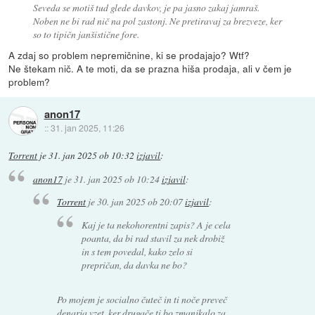
Seveda se motiš tud glede davkov, je pa jasno zakaj jamraš.
Noben ne bi rad nič na pol zastonj. Ne pretiravaj za brezveze, ker
so to tipičn janšistične fore.
A zdaj so problem nepremičnine, ki se prodajajo? Wtf?
Ne štekam nič. A te moti, da se prazna hiša prodaja, ali v čem je
problem?
anon17
::
31. jan 2025, 11:26
Torrent
je
31. jan 2025 ob 10:32
izjavil
:
anon17
je
31. jan 2025 ob 10:24
izjavil
:
Torrent
je
30. jan 2025 ob 20:07
izjavil
:
Kaj je ta nekohorentni zapis? A je cela
poanta, da bi rad stavil za nek drobiž
in s tem povedal, kako zelo si
prepričan, da davka ne bo?
Po mojem je socialno čuteč in ti noče preveč
denarja vzet, ker drugače ti bo zmanjkalo za