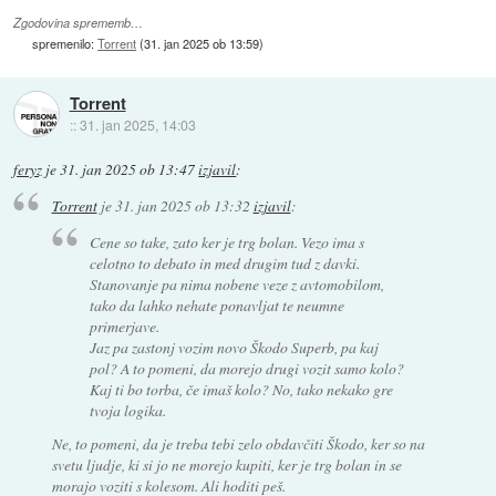
Zgodovina sprememb…
spremenilo:
Torrent
(
31. jan 2025 ob 13:59
)
Torrent
::
31. jan 2025, 14:03
feryz
je
31. jan 2025 ob 13:47
izjavil
:
Torrent
je
31. jan 2025 ob 13:32
izjavil
:
Cene so take, zato ker je trg bolan. Vezo ima s
celotno to debato in med drugim tud z davki.
Stanovanje pa nima nobene veze z avtomobilom,
tako da lahko nehate ponavljat te neumne
primerjave.
Jaz pa zastonj vozim novo Škodo Superb, pa kaj
pol? A to pomeni, da morejo drugi vozit samo kolo?
Kaj ti bo torba, če imaš kolo? No, tako nekako gre
tvoja logika.
Ne, to pomeni, da je treba tebi zelo obdavčiti Škodo, ker so na
svetu ljudje, ki si jo ne morejo kupiti, ker je trg bolan in se
morajo voziti s kolesom. Ali hoditi peš.