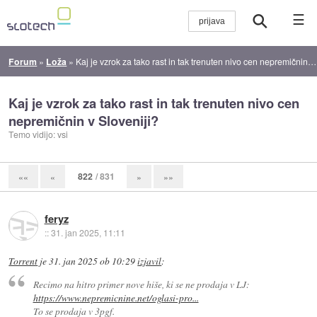
☰
Forum
»
Loža
»
Kaj je vzrok za tako rast in tak trenuten nivo cen nepremičnin v Sloveniji?
Kaj je vzrok za tako rast in tak trenuten nivo cen
nepremičnin v Sloveniji?
Temo vidijo: vsi
822
/ 831
««
«
»
»»
feryz
::
31. jan 2025, 11:11
Torrent
je
31. jan 2025 ob 10:29
izjavil
:
Recimo na hitro primer nove hiše, ki se ne prodaja v LJ:
https://www.nepremicnine.net/oglasi-pro...
To se prodaja v 3pgf.