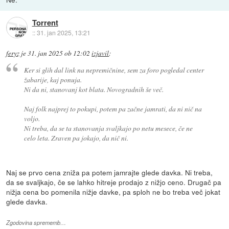
Torrent
::
31. jan 2025, 13:21
feryz
je
31. jan 2025 ob 12:02
izjavil
:
Ker si glih dal link na nepremičnine, sem za foro pogledal center
žabarije, kaj ponuja.
Ni da ni, stanovanj kot blata. Novogradnih še več.
Naj folk najprej to pokupi, potem pa začne jamrati, da ni nič na
voljo.
Ni treba, da se ta stanovanja svaljkajo po netu mesece, če ne
celo leta. Zraven pa jokajo, da nič ni.
Naj se prvo cena zniža pa potem jamrajte glede davka. Ni treba,
da se svaljkajo, če se lahko hitreje prodajo z nižjo ceno. Drugač pa
nižja cena bo pomenila nižje davke, pa sploh ne bo treba več jokat
glede davka.
Zgodovina sprememb…