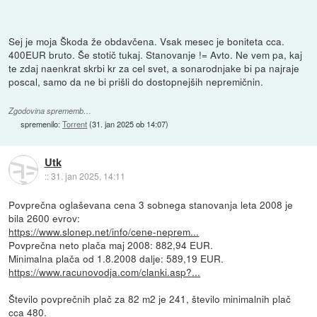
Sej je moja Škoda že obdavčena. Vsak mesec je boniteta cca.
400EUR bruto. Še stotič tukaj. Stanovanje != Avto. Ne vem pa, kaj
te zdaj naenkrat skrbi kr za cel svet, a sonarodnjake bi pa najraje
poscal, samo da ne bi prišli do dostopnejših nepremičnin.
Zgodovina sprememb…
spremenilo:
Torrent
(
31. jan 2025 ob 14:07
)
Utk
::
31. jan 2025, 14:11
Povprečna oglaševana cena 3 sobnega stanovanja leta 2008 je
bila 2600 evrov:
https://www.slonep.net/info/cene-neprem...
Povprečna neto plača maj 2008: 882,94 EUR.
Minimalna plača od 1.8.2008 dalje: 589,19 EUR.
https://www.racunovodja.com/clanki.asp?...
Število povprečnih plač za 82 m2 je 241, število minimalnih plač
cca 480.