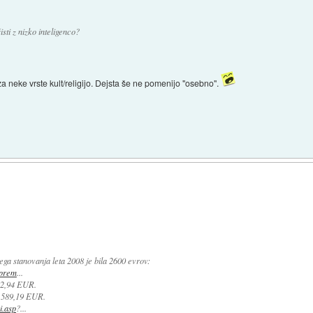
sti z nizko inteligenco?
za neke vrste kult/religijo. Dejsta še ne pomenijo "osebno".
a stanovanja leta 2008 je bila 2600 evrov:
eprem
...
82,94 EUR.
: 589,19 EUR.
i.asp
?...