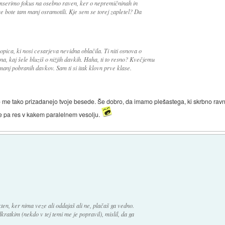
umserimo fokus na osebno raven, ker o nepremičninah in
e bote tam manj osramotili. Kje sem se torej zapletel? Da
opica, ki nosi cesarjeva nevidna oblačila. Ti niti osnova o
a, kaj šele bluziš o nižjih davkih. Haha, ti to resno? Kvečjemu
manj pobranih davkov. Sam ti si itak klovn prve klase.
to me tako prizadanejo tvoje besede. Še dobro, da imamo plešastega, ki skrbno rav
e pa res v kakem paralelnem vesolju.
kten, ker nima veze ali oddajaš ali ne, plačaš ga vedno.
dkratkim (nekdo v tej temi me je popravil), mislil, da ga