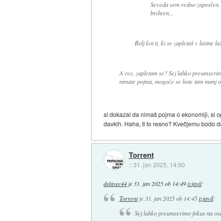
Seveda sem redno zaposlen.
brihten...
Bolj kot ti, ki se zapletaš v lastne laž
A res, zapletam se? Sej lahko preumserim
nimate pojma, mogoče se bote tam manj osr
si dokazal da nimaš pojma o ekonomiji, si op
davkih. Haha, ti to resno? Kvečjemu bodo dav
Torrent
::
31. jan 2025, 14:50
delavec44
je
31. jan 2025 ob 14:49
izjavil
:
Torrent
je
31. jan 2025 ob 14:45
izjavil
:
Sej lahko preumserimo fokus na os