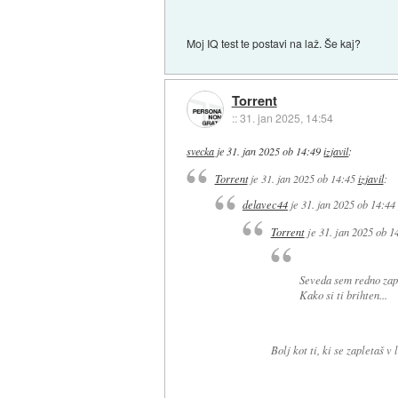
Moj IQ test te postavi na laž. Še kaj?
Torrent
::
31. jan 2025, 14:54
svecka
je
31. jan 2025 ob 14:49
izjavil
:
Torrent
je
31. jan 2025 ob 14:45
izjavil
:
delavec44
je
31. jan 2025 ob 14:44
Torrent
je
31. jan 2025 ob 1
Seveda sem redno zap
Kako si ti brihten...
Bolj kot ti, ki se zapletaš v 