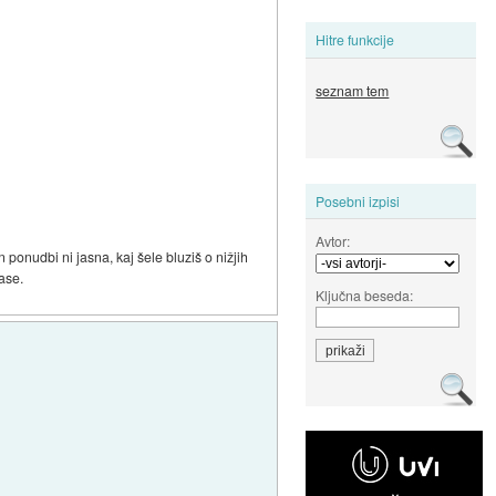
Hitre funkcije
seznam tem
Posebni izpisi
Avtor:
 ponudbi ni jasna, kaj šele bluziš o nižjih
ase.
Ključna beseda: