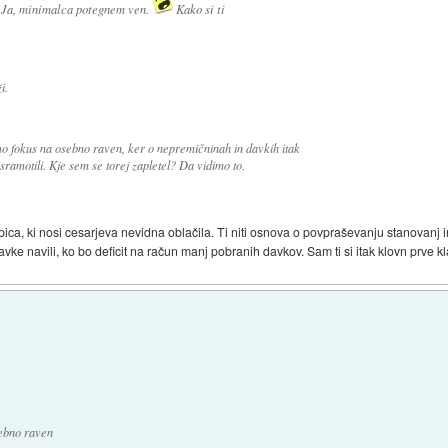
 Ja, minimalca potegnem ven.
Kako si ti
i.
o fokus na osebno raven, ker o nepremičninah in davkih itak
amotili. Kje sem se torej zapletel? Da vidimo to.
ica, ki nosi cesarjeva nevidna oblačila. Ti niti osnova o povpraševanju stanovanj in
ke navili, ko bo deficit na račun manj pobranih davkov. Sam ti si itak klovn prve kl
ebno raven