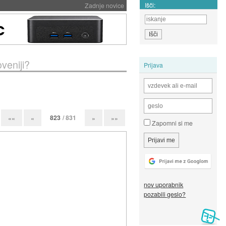
Išči:
Zadnje novice
oveniji?
Prijava
823
/ 831
««
«
»
»»
Zapomni si me
nov uporabnik
pozabili geslo?