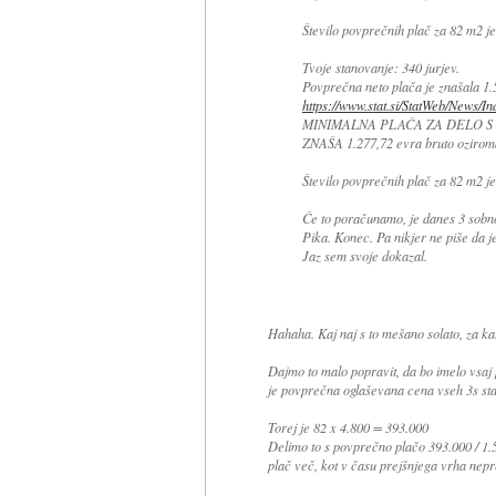
Število povprečnih plač za 82 m2 je
Tvoje stanovanje: 340 jurjev.
Povprečna neto plača je znašala 1
https://www.stat.si/StatWeb/News/In
MINIMALNA PLAČA ZA DELO S 
ZNAŠA 1.277,72 evra bruto oziroma
Število povprečnih plač za 82 m2 je
Če to poračunamo, je danes 3 sobn
Pika. Konec. Pa nikjer ne piše da je
Jaz sem svoje dokazal.
Hahaha. Kaj naj s to mešano solato, za kat
Dajmo to malo popravit, da bo imelo vsaj 
je povprečna oglaševana cena vseh 3s s
Torej je 82 x 4.800 = 393.000
Delimo to s povprečno plačo 393.000 / 1.
plač več, kot v času prejšnjega vrha nep