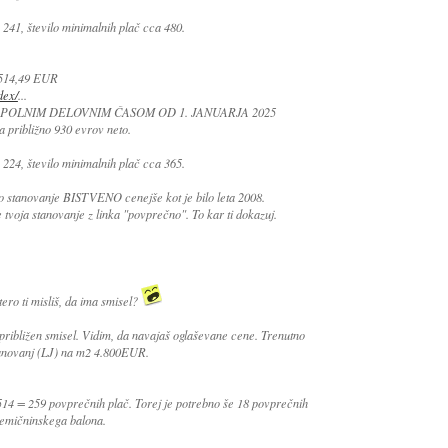
 241, število minimalnih plač cca 480.
.514,49 EUR
dex/
...
POLNIM DELOVNIM ČASOM OD 1. JANUARJA 2025
 približno 930 evrov neto.
 224, število minimalnih plač cca 365.
o stanovanje BISTVENO cenejše kot je bilo leta 2008.
 tvoja stanovanje z linka "povprečno". To kar ti dokazuj.
ero ti misliš, da ima smisel?
približen smisel. Vidim, da navajaš oglaševane cene. Trenutno
tanovanj (LJ) na m2 4.800EUR.
514 = 259 povprečnih plač. Torej je potrebno še 18 povprečnih
remičninskega balona.