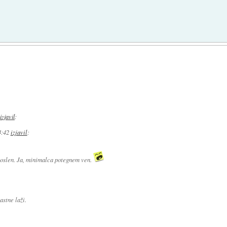
izjavil
:
4:42
izjavil
:
oslen. Ja, minimalca potegnem ven.
lastne laži.