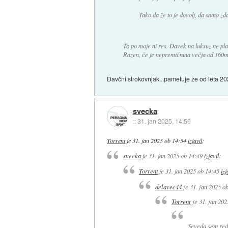
Tako da že to je dovolj, da samo zda
To po moje ni res. Davek na luksuz ne plač
Razen, če je nepremičnina večja od 160m2. 
Davčni strokovnjak...pametuje že od leta 20
svecka
::
31. jan 2025, 14:56
Torrent
je
31. jan 2025 ob 14:54
izjavil
:
svecka
je
31. jan 2025 ob 14:49
izjavil
:
Torrent
je
31. jan 2025 ob 14:45
izj
delavec44
je
31. jan 2025 o
Torrent
je
31. jan 202
Seveda sem red