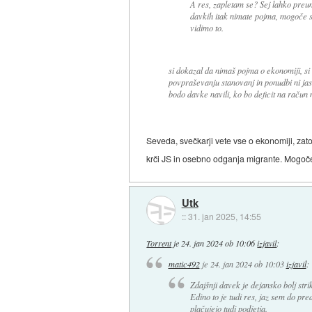
A res, zapletam se? Sej lahko pre
davkih itak nimate pojma, mogoče s
vidimo to.
si dokazal da nimaš pojma o ekonomiji, si 
povpraševanju stanovanj in ponudbi ni jasn
bodo davke navili, ko bo deficit na račun 
Seveda, svečkarji vete vse o ekonomiji, za
krči JS in osebno odganja migrante. Mogoč
Utk
::
31. jan 2025, 14:55
Torrent
je
24. jan 2024 ob 10:06
izjavil
:
matic492
je
24. jan 2024 ob 10:03
izjavil
:
Zdajšnji davek je dejansko bolj stri
Edino to je tudi res, jaz sem do pre
plačujejo tudi podjetja.