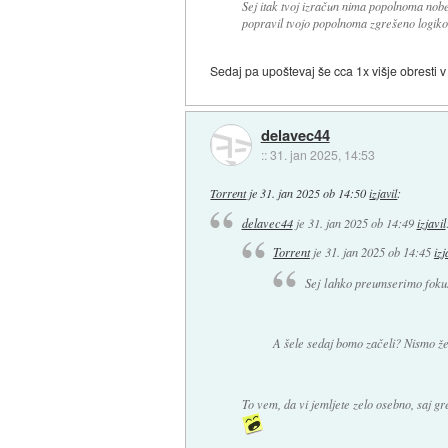
Sej itak tvoj izračun nima popolnoma nob
popravil tvojo popolnoma zgrešeno logiko
Sedaj pa upoštevaj še cca 1x višje obresti v
delavec44
::
31. jan 2025, 14:53
Torrent
je
31. jan 2025 ob 14:50
izjavil
:
delavec44
je
31. jan 2025 ob 14:49
izjavil
Torrent
je
31. jan 2025 ob 14:45
izj
Sej lahko preumserimo foku
A šele sedaj bomo začeli? Nismo že z
To vem, da vi jemljete zelo osebno, saj gr