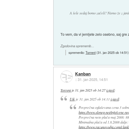
A šele sedaj bomo začeli? Nismo že z janši
To vem, da vi jemljete zelo osebno, saj gre 
Zgodovina sprememb…
spremenilo:
Torrent
(
31. jan 2025 ob 14:51
)
Kanban
::
31. jan 2025, 14:51
Torrent
je
31. jan 2025 ob 14:27
izjavil
:
Utk
je
31. jan 2025 ob 14:11
izjavil
:
Povprečna oglaševana cena 3 sobneg
https://www.slonep.net/info/cene-n
Povprečna neto plača maj 2008: 8
Minimalna plača od 1.8.2008 dalje
https://www.racunovodja.com/clank