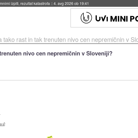
nimi izpiti, rezultat katastrofa
::
4. avg 2026 ob 19:41
a tako rast in tak trenuten nivo cen nepremičnin v Sl
k trenuten nivo cen nepremičnin v Sloveniji?
:
avil
: