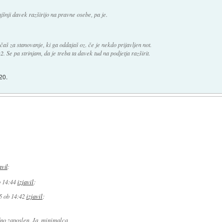
jšnji davek razširijo na pravne osebe, pa je.
aš za stanovanje, ki ga oddajaš oz. če je nekdo prijavljen not.
Se pa strinjam, da je treba ta davek tud na podjetja razširit.
20.
avil
:
b 14:44
izjavil
:
5 ob 14:42
izjavil
:
no zaposlen. Ja, minimalca