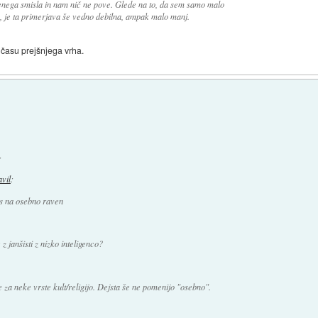
enega smisla in nam nič ne pove. Glede na to, da sem samo malo
, je ta primerjava še vedno debilna, ampak malo manj.
 času prejšnjega vrha.
:
avil
:
s na osebno raven
 janšisti z nizko inteligenco?
e za neke vrste kult/religijo. Dejsta še ne pomenijo "osebno".