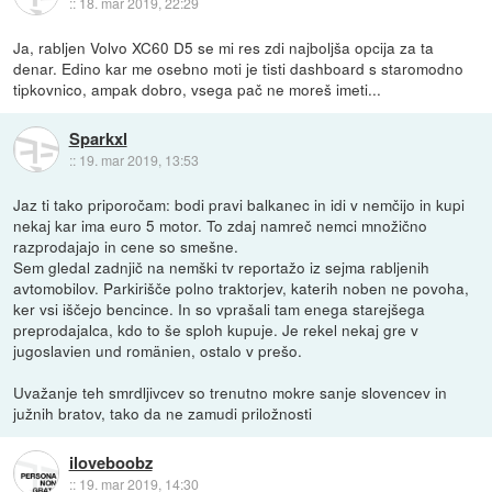
::
18. mar 2019, 22:29
Ja, rabljen Volvo XC60 D5 se mi res zdi najboljša opcija za ta
denar. Edino kar me osebno moti je tisti dashboard s staromodno
tipkovnico, ampak dobro, vsega pač ne moreš imeti...
Sparkxl
::
19. mar 2019, 13:53
Jaz ti tako priporočam: bodi pravi balkanec in idi v nemčijo in kupi
nekaj kar ima euro 5 motor. To zdaj namreč nemci množično
razprodajajo in cene so smešne.
Sem gledal zadnjič na nemški tv reportažo iz sejma rabljenih
avtomobilov. Parkirišče polno traktorjev, katerih noben ne povoha,
ker vsi iščejo bencince. In so vprašali tam enega starejšega
preprodajalca, kdo to še sploh kupuje. Je rekel nekaj gre v
jugoslavien und romänien, ostalo v prešo.
Uvažanje teh smrdljivcev so trenutno mokre sanje slovencev in
južnih bratov, tako da ne zamudi priložnosti
iloveboobz
::
19. mar 2019, 14:30