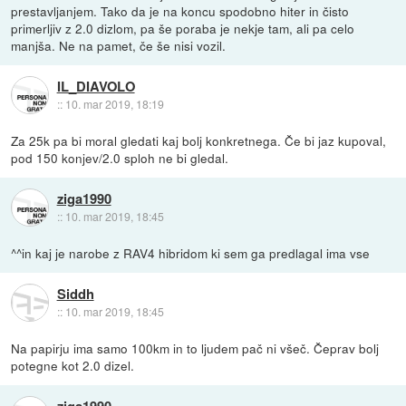
prestavljanjem. Tako da je na koncu spodobno hiter in čisto
primerljiv z 2.0 dizlom, pa še poraba je nekje tam, ali pa celo
manjša. Ne na pamet, če še nisi vozil.
IL_DIAVOLO
::
10. mar 2019, 18:19
Za 25k pa bi moral gledati kaj bolj konkretnega. Če bi jaz kupoval,
pod 150 konjev/2.0 sploh ne bi gledal.
ziga1990
::
10. mar 2019, 18:45
^^in kaj je narobe z RAV4 hibridom ki sem ga predlagal ima vse
Siddh
::
10. mar 2019, 18:45
Na papirju ima samo 100km in to ljudem pač ni všeč. Čeprav bolj
potegne kot 2.0 dizel.