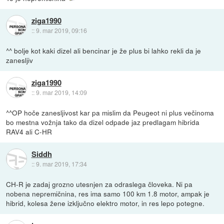
ziga1990
::
9. mar 2019, 09:16
^^ bolje kot kaki dizel ali bencinar je že plus bi lahko rekli da je
zanesljiv
ziga1990
::
9. mar 2019, 14:09
^^OP hoče zanesljivost kar pa mislim da Peugeot ni plus večinoma
bo mestna vožnja tako da dizel odpade jaz predlagam hibrida
RAV4 ali C-HR
Siddh
::
9. mar 2019, 17:34
CH-R je zadaj grozno utesnjen za odraslega človeka. Ni pa
nobena nepremičnina, res ima samo 100 km 1.8 motor, ampak je
hibrid, kolesa žene izključno elektro motor, in res lepo potegne.