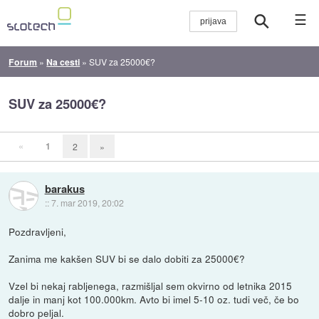
☰
Forum
»
Na cesti
»
SUV za 25000€?
SUV za 25000€?
«
1
2
»
barakus
::
7. mar 2019, 20:02
Pozdravljeni,
Zanima me kakšen SUV bi se dalo dobiti za 25000€?
Vzel bi nekaj rabljenega, razmišljal sem okvirno od letnika 2015
dalje in manj kot 100.000km. Avto bi imel 5-10 oz. tudi več, če bo
dobro peljal.