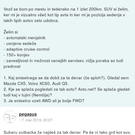
Vozil se bom po mestu in tedensko na 1 izlet 200km. SUV si želim,
ker mi je vizualno všeč kot tip avta in ker mi je pozicija sedenja v
takih tipih avtov zelo udobna.
Želim si
- avtomatski menjalnik
- usnjene sedeže
- adaptive cruise control
- 150+ konjev
- zanesljivost in možnost cenejših servisev, nižja poraba so tudi
prednost
1. Kaj smiselnega se da dobit za ta denar (če sploh?). Gledal sem
Mazda CX5, Volvo XC60, Audi Q5.
2. Kje se splača pogledati za tak avto? Avto.net? Se splača gledati
tudi kaj v tujini (Nemčija)?
3. Je smiselno vzeti AWD ali je bolje FWD?
pegasus
::
7. mar 2019, 20:07
Subaru outbacka že najdeš za tak denar. Pa še ni tako grd kot suv,