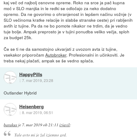
kaj več od najbolj osnovne opreme. Roko na srce ja pač kupna
moč v SLO manjša in le redki se odločajo za neko dodatno
opremo. Da ne govorimo o ohranjenost in lepšem načinu vožnje (v
SLO večinoma kratke relacije in slabše stranske ceste) pri rabljenih
avtih iz tujine. Pa da ne bo pomote nikakor ne trdim, da je vedno
tuje bolje. Ampak preprosto je v tujini ponudba veliko večja, sploh
za budget 25k.
Če se ti ne da samostojno ukvarjati z uvozom avta iz tujine,
vsekakor priporočam
Autobroker
. Profesionalni in učinkoviti. Je
treba nekaj plačati, ampak se še vedno splača.
HappyPills
::
7. mar 2019, 23:28
Outlander Hybrid
Heisenberg
::
8. mar 2019, 06:51
barakus
je
7. mar 2019 ob 21:11
izjavil
:
Tale avto mi je žal izjemno grd.