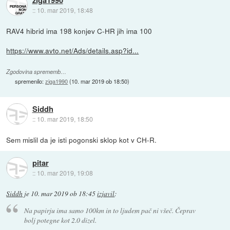
ziga1990
::
10. mar 2019, 18:48
RAV4 hibrid ima 198 konjev C-HR jih ima 100
https://www.avto.net/Ads/details.asp?id...
Zgodovina sprememb…
spremenilo:
ziga1990
(
10. mar 2019 ob 18:50
)
Siddh
::
10. mar 2019, 18:50
Sem mislil da je isti pogonski sklop kot v CH-R.
pitar
::
10. mar 2019, 19:08
Siddh
je
10. mar 2019 ob 18:45
izjavil
:
Na papirju ima samo 100km in to ljudem pač ni všeč. Čeprav
bolj potegne kot 2.0 dizel.