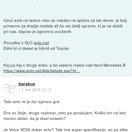
Uvoz avta na lastno roko se nekako ne splača za tak denar, je bolj
primerno za dražje modele ali če res želiš opremo, ki je ne dobiš
pri nas, čeprav je ogromno uvoženih.
Ponudba v SLO
avtp.net
Edini ki ni deisel je hibrid od Toyote.
Kaj pa kaj v drugo smer, a še vseeno malce nad tlemi Mercedes B
https://www.avto.net/Ads/details.asp?id...
barakus
::
7. mar 2019, 21:11
Tale avto mi je žal izjemno grd.
Eno so želje, drugo realnost, zato pa sprašujem. Koliko km na leto
moram delati, da je dizel smiseln?
Je Volvo XC60 dober avto? Tale ima super specifikacijo, so pa slike