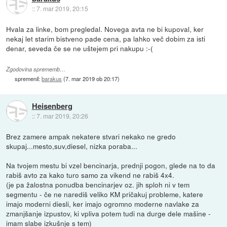
::
7. mar 2019, 20:15
Hvala za linke, bom pregledal. Novega avta ne bi kupoval, ker
nekaj let starim bistveno pade cena, pa lahko več dobim za isti
denar, seveda če se ne uštejem pri nakupu :-(
Zgodovina sprememb…
spremenil:
barakus
(
7. mar 2019 ob 20:17
)
Heisenberg
::
7. mar 2019, 20:26
Brez zamere ampak nekatere stvari nekako ne gredo
skupaj...mesto,suv,diesel, nizka poraba...
Na tvojem mestu bi vzel bencinarja, prednji pogon, glede na to da
rabiš avto za kako turo samo za vikend ne rabiš 4x4.
(je pa žalostna ponudba bencinarjev oz. jih sploh ni v tem
segmentu - če ne narediš veliko KM pričakuj probleme, katere
imajo moderni diesli, ker imajo ogromno moderne navlake za
zmanjšanje izpustov, ki vpliva potem tudi na durge dele mašine -
imam slabe izkušnje s tem)