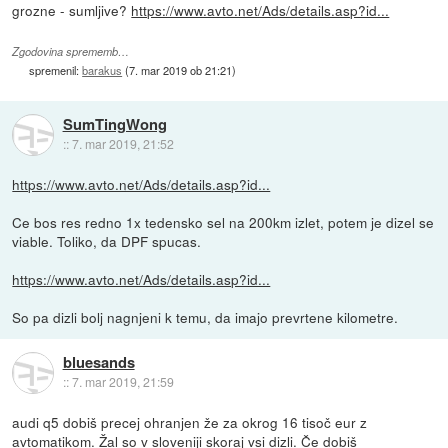
grozne - sumljive?
https://www.avto.net/Ads/details.asp?id...
Zgodovina sprememb…
spremenil:
barakus
(
7. mar 2019 ob 21:21
)
SumTingWong
::
7. mar 2019, 21:52
https://www.avto.net/Ads/details.asp?id...
Ce bos res redno 1x tedensko sel na 200km izlet, potem je dizel se
viable. Toliko, da DPF spucas.
https://www.avto.net/Ads/details.asp?id...
So pa dizli bolj nagnjeni k temu, da imajo prevrtene kilometre.
bluesands
::
7. mar 2019, 21:59
audi q5 dobiš precej ohranjen že za okrog 16 tisoč eur z
avtomatikom. Žal so v sloveniji skoraj vsi dizli. Če dobiš