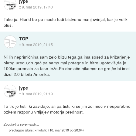
jype
::
9. mar 2019, 17:40
Tako je. Hibrid bo po mestu tudi bistveno manj svinjal, kar je velik
plus.
TOP
::
9. mar 2019, 21:15
Ni lih neprimičnina sam zelo blizu tega,ga ima sosed za križarjenje
okrog uredu,drugač pa samo mal potegne in hitro ugotoviš,da je
100km premalo za tako težo.Po domače nikamor ne gre,če bi imel
dizel 2.0 bi bila Amerika.
jype
::
9. mar 2019, 21:19
To trdijo tisti, ki zavidajo, ali pa tisti, ki se jim zdi moč v neuporabno
ozkem razponu vrtljajev motorja prednost.
Zgodovina sprememb…
predlagalo izbris:
xmetallic
(
10. mar 2019 ob 20:04
)