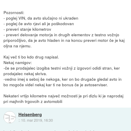
Pozornosti:
- poglej VIN, da avto slučajno ni ukraden
- poglej če avto rjavi ali je poškodovan
- preveri stanje kilometrov
- preveri delovanje motorja in drugih elementov z testno vožnjo
priporočljivo, da je avto hladen in na koncu preveri motor če je kaj
oljna na njemu.
Kaj več ti bo kdo drug napisal.
Nekaj namigov:
-če se prodajalec izogiba testni vožnji z izgovori odidi stran, ker
prodajalec nekaj skriva.
-vedno imej s seboj še nekoga, ker on bo drugače gledal avto in
bo mogoče videl nekaj kar ti ne bonus če je avtoserviser.
Nekateri vrtijo kilometre največ možnosti je pri dizlu ki je naprodaj
pri majhnih trgovcih z avtomobili
Heisenberg
::
10. mar 2019, 16:30