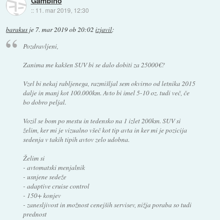
Gambino
::
11. mar 2019, 12:30
barakus
je
7. mar 2019 ob 20:02
izjavil
:
Pozdravljeni,
Zanima me kakšen SUV bi se dalo dobiti za 25000€?
Vzel bi nekaj rabljenega, razmišljal sem okvirno od letnika 2015
dalje in manj kot 100.000km. Avto bi imel 5-10 oz. tudi več, če
bo dobro peljal.
Vozil se bom po mestu in tedensko na 1 izlet 200km. SUV si
želim, ker mi je vizualno všeč kot tip avta in ker mi je pozicija
sedenja v takih tipih avtov zelo udobna.
Želim si
- avtomatski menjalnik
- usnjene sedeže
- adaptive cruise control
- 150+ konjev
- zanesljivost in možnost cenejših servisev, nižja poraba so tudi
prednost