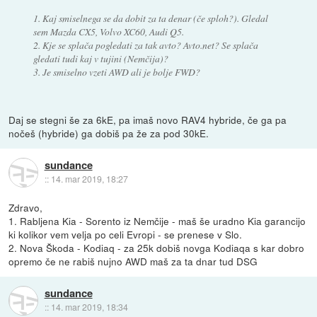
1. Kaj smiselnega se da dobit za ta denar (če sploh?). Gledal
sem Mazda CX5, Volvo XC60, Audi Q5.
2. Kje se splača pogledati za tak avto? Avto.net? Se splača
gledati tudi kaj v tujini (Nemčija)?
3. Je smiselno vzeti AWD ali je bolje FWD?
Daj se stegni še za 6kE, pa imaš novo RAV4 hybride, če ga pa
nočeš (hybride) ga dobiš pa že za pod 30kE.
sundance
::
14. mar 2019, 18:27
Zdravo,
1. Rabljena Kia - Sorento iz Nemčije - maš še uradno Kia garancijo
ki kolikor vem velja po celi Evropi - se prenese v Slo.
2. Nova Škoda - Kodiaq - za 25k dobiš novga Kodiaqa s kar dobro
opremo če ne rabiš nujno AWD maš za ta dnar tud DSG
sundance
::
14. mar 2019, 18:34