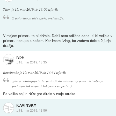
Tilen
je
15. mar 2019 ob 13:06
izjavil
:
Z gotovino ni nič ceneje, prej dražje.
V mojem primeru to ni držalo. Dobil sem odlično ceno, ki bi veljala v
primeru nakupa s kešem. Ker imam lizing, bo zadeva dobra 2 jurja
dražja.
jype
::
18. mar 2019, 13:35
iloveboobz
je
10. mar 2019 ob 16:34
izjavil
:
zato pa obstajajo turbo motorji, da navorna in power krivulja ni
podobna kaksnemu 2 taktnemu mopedu :)
Pa veliko saj in NOx gre direkt v tvoje otroke.
KAVINSKY
::
18. mar 2019, 13:56