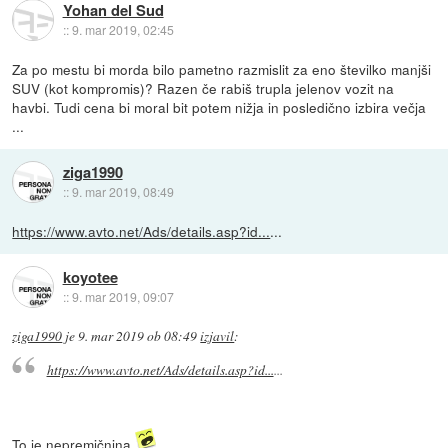
Yohan del Sud
::
9. mar 2019, 02:45
Za po mestu bi morda bilo pametno razmislit za eno številko manjši
SUV (kot kompromis)? Razen če rabiš trupla jelenov vozit na
havbi. Tudi cena bi moral bit potem nižja in posledično izbira večja
...
ziga1990
::
9. mar 2019, 08:49
https://www.avto.net/Ads/details.asp?id...
...
koyotee
::
9. mar 2019, 09:07
ziga1990
je
9. mar 2019 ob 08:49
izjavil
:
https://www.avto.net/Ads/details.asp?id...
...
To je nepremičnina