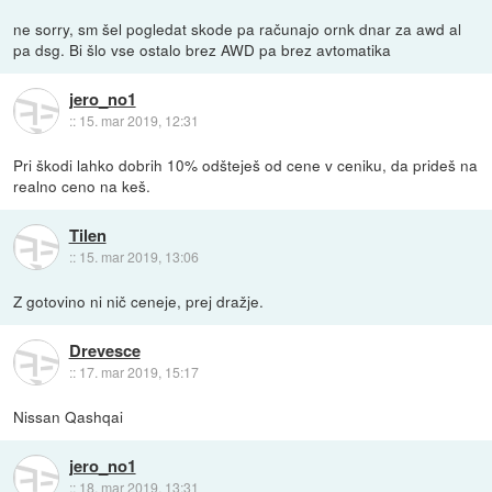
ne sorry, sm šel pogledat skode pa računajo ornk dnar za awd al
pa dsg. Bi šlo vse ostalo brez AWD pa brez avtomatika
jero_no1
::
15. mar 2019, 12:31
Pri škodi lahko dobrih 10% odšteješ od cene v ceniku, da prideš na
realno ceno na keš.
Tilen
::
15. mar 2019, 13:06
Z gotovino ni nič ceneje, prej dražje.
Drevesce
::
17. mar 2019, 15:17
Nissan Qashqai
jero_no1
::
18. mar 2019, 13:31