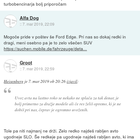
turbobencinarja bolj priporočam
Alfa Dog
::
7. mar 2019, 22:09
Mogoče pride v poštev še Ford Edge. Pri nas so dokaj redki in
dragi, meni osebno pa je to zelo všečen SUV
https://suchen.mobile.de/fahrzeuge/deta...
Groot
::
7. mar 2019, 22:59
Heisenberg
je
7. mar 2019 ob 20:26
izjavil
:
Uvoz avta na lastno roko se nekako ne splača za tak denar, je
bolj primerno za dražje modele ali če res želiš opremo, ki je ne
dobiš pri nas, čeprav je ogromno uvoženih.
Tole pa niti najmanj ne drži. Zelo redko najdeš rabljen avto
ugodneje SLO. Še redkeje pa ugodneje najdeš rabljen avto, ki ima