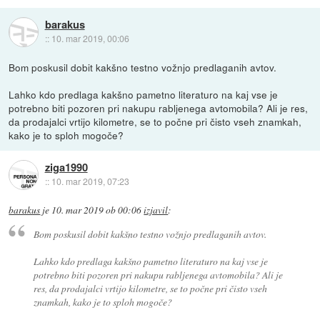
barakus
::
10. mar 2019, 00:06
Bom poskusil dobit kakšno testno vožnjo predlaganih avtov.
Lahko kdo predlaga kakšno pametno literaturo na kaj vse je
potrebno biti pozoren pri nakupu rabljenega avtomobila? Ali je res,
da prodajalci vrtijo kilometre, se to počne pri čisto vseh znamkah,
kako je to sploh mogoče?
ziga1990
::
10. mar 2019, 07:23
barakus
je
10. mar 2019 ob 00:06
izjavil
:
Bom poskusil dobit kakšno testno vožnjo predlaganih avtov.
Lahko kdo predlaga kakšno pametno literaturo na kaj vse je
potrebno biti pozoren pri nakupu rabljenega avtomobila? Ali je
res, da prodajalci vrtijo kilometre, se to počne pri čisto vseh
znamkah, kako je to sploh mogoče?