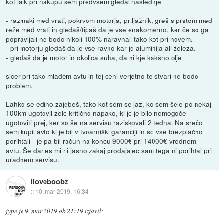
kot laik pri nakupu sem predvsem gledal naslednje
- razmaki med vrati, pokrvom motorja, prtljažnik, greš s prstom med
reže med vrati in gledaš/tipaš da je vse enakomerno, ker če so ga
popravljali ne bodo nikoli 100% naravnali tako kot pri novem.
- pri motorju gledaš da je vse ravno kar je aluminija ali železa.
- gledaš da je motor in okolica suha, da ni kje kakšno olje
sicer pri tako mladem avtu in tej ceni verjetno te stvari ne bodo
problem.
Lahko se edino zajebeš, tako kot sem se jaz, ko sem šele po nekaj
100km ugotovil zelo kritično napako, ki jo je bilo nemogoče
ugotoviti prej, ker so še na servisu raziskovali 2 tedna. Na srečo
sem kupil avto ki je bil v tvoarniški garanciji in so vse brezplačno
porihtali - je pa bil račun na koncu 9000€ pri 14000€ vrednem
avtu. Še danes mi ni jasno zakaj prodajalec sam tega ni porihtal pri
uradnem servisu.
iloveboobz
::
10. mar 2019, 16:34
jype
je
9. mar 2019 ob 21:19
izjavil
: