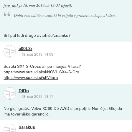
jero_no1
je
18. mar 2019 ob 13:31
izjavil
:
Dobil sem odlično ceno, ki bi veljala v primeru nakupa s kešem.
Si tipal tudi druge avtohiše/znamke?
c00L3r
::
18. mar 2019, 14:09
Suzuki SX4 S-Cross ali pa manjša Vitara?
https://www.suzuki.si/sl/NOVI_SX4-S-Cro...
https://www.suzuki.si/sl/Vitara
DiDo
::
18. mar 2019, 18:17
Ne glej igračk. Volvo XC60 D5 AWD si pripelji iz Nemčije. Glej da
ima tovarniško garancijo.
barakus