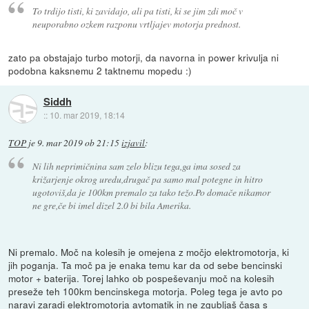
To trdijo tisti, ki zavidajo, ali pa tisti, ki se jim zdi moč v
neuporabno ozkem razponu vrtljajev motorja prednost.
zato pa obstajajo turbo motorji, da navorna in power krivulja ni
podobna kaksnemu 2 taktnemu mopedu :)
Siddh
::
10. mar 2019, 18:14
TOP
je
9. mar 2019 ob 21:15
izjavil
:
Ni lih neprimičnina sam zelo blizu tega,ga ima sosed za
križarjenje okrog uredu,drugač pa samo mal potegne in hitro
ugotoviš,da je 100km premalo za tako težo.Po domače nikamor
ne gre,če bi imel dizel 2.0 bi bila Amerika.
Ni premalo. Moč na kolesih je omejena z močjo elektromotorja, ki
jih poganja. Ta moč pa je enaka temu kar da od sebe bencinski
motor + baterija. Torej lahko ob pospeševanju moč na kolesih
preseže teh 100km bencinskega motorja. Poleg tega je avto po
naravi zaradi elektromotorja avtomatik in ne zgubljaš časa s