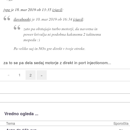
jype
je
18. mar 2019 ob 13:35
izjavil
:
iloveboobz
je
10. mar 2019 ob 16:34
izjavil
:
zato pa obstajajo turbo motorji, da navorna in
power krivulja ni podobna kaksnemu 2 taktnemu
mopedu :)
Pa veliko saj in NOx gre direkt v tvoje otroke.
za to se pa dela sedaj motorje z direkt in port injectionom...
«
1
2
»
Vredno ogleda ...
Tema
Sporočila