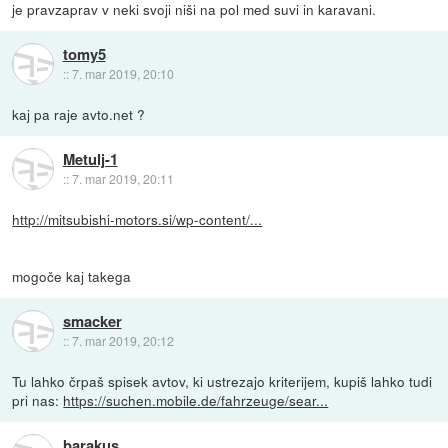
je pravzaprav v neki svoji niši na pol med suvi in karavani.
tomy5
::
7. mar 2019, 20:10
kaj pa raje avto.net ?
Metulj-1
::
7. mar 2019, 20:11
http://mitsubishi-motors.si/wp-content/...
mogoče kaj takega
smacker
::
7. mar 2019, 20:12
Tu lahko črpaš spisek avtov, ki ustrezajo kriterijem, kupiš lahko tudi
pri nas:
https://suchen.mobile.de/fahrzeuge/sear...
barakus