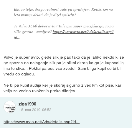
Eno so želje, drugo realnost, zato pa sprašujem. Koliko km na
leto moram delati, da je dizel smiseln?
Je Volvo XC60 dober avto? Tale ima super specifikacijo, so pa
slike grozne - sumljive?
https://www.avto.net/Ads/details.asp?
id...
Volvo je super avto, glede slik je pac tako da je lahko nekdo ki se
ne spozna na nalaganje slik pa je slikal ekran ko ga je kupoval in
ima te slike... Poklici pa bos vse zvedel. Sam bi ga kupil ce bi bil
vredu ob ogledu.
Ne bi pa kupil audija ker je skoraj sigurno z vec km kot piše, kar
velja za vecino uvoženih preko dilerjev
ziga1990
::
8. mar 2019, 06:52
https://www.avto.net/Ads/details.asp?id...